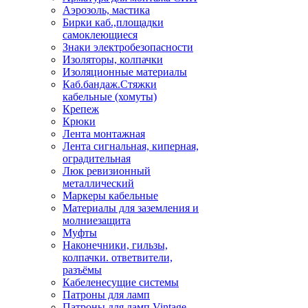
Аэрозоль, мастика
Бирки каб.,площадки
самоклеющиеся
Знаки электробезопасности
Изоляторы, колпачки
Изоляционные материалы
Каб.бандаж.Стяжки
кабельные (хомуты)
Крепеж
Крюки
Лента монтажная
Лента сигнальная, киперная,
оградительная
Люк ревизионный
металлический
Маркеры кабельные
Материалы для заземления и
молниезащита
Муфты
Наконечники, гильзы,
колпачки. ответвители,
разъёмы
Кабеленесущие системы
Патроны для ламп
Патроны для ламп Vintage