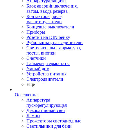
Аппаратура защиты
Блок аварийн.включения,
автом. ввода резерва
Контакторы, реле,
магнит.пускатели
Концевые выключатели
Приборы
Розетки на DIN рейку
Рубильники, разъединители
Светосигнальная арматура,
посты, кнопки
Счетчики
Таймеры, термостаты
Умный дом
Устройства питания
Электродвигатели
Ещё
Освещение
Аппаратура
пускорегулирующая
Декоративный свет
Лампы
Прожекторы светодиодные
Светильники для бани