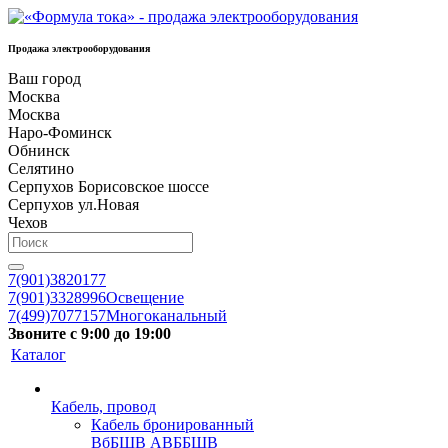
Продажа электрооборудования
Ваш город
Москва
Москва
Наро-Фоминск
Обнинск
Селятино
Серпухов Борисовское шоссе
Серпухов ул.Новая
Чехов
7(901)3820177
7(901)3328996
Освещение
7(499)7077157
Многоканальный
Звоните с 9:00 до 19:00
Каталог
Кабель, провод
Кабель бронированный
ВбБШВ АВББШВ