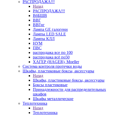
РАСПРОДАЖА!!!
Назад
РАСПРОДАЖА!!!
ВбБШВ
ВВГ
ВВГнг
Лампа GE галогенн
Лампы LED SALE
Лампы КЛЛ
НУМ
ПВС
распродажа все по 100
распродажа всё по50
ХАГЕР (HAGER), Moeller
Система контроля протечки воды
Шкафы, пластиковые боксы, аксессуары
Назад
Шкафы, пластиковые боксы, аксессуары
Боксы пластиковые
Принадлежности для распределительных
шкафов
Шкафы металлические
Теплотехника
Назад
Теплотехника