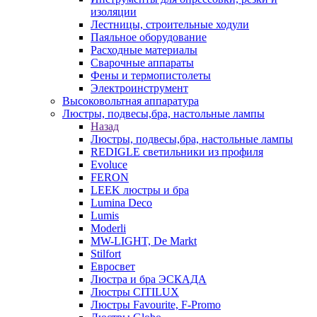
изоляции
Лестницы, строительные ходули
Паяльное оборудование
Расходные материалы
Сварочные аппараты
Фены и термопистолеты
Электроинструмент
Высоковольтная аппаратура
Люстры, подвесы,бра, настольные лампы
Назад
Люстры, подвесы,бра, настольные лампы
REDIGLE светильники из профиля
Evoluce
FERON
LEEK люстры и бра
Lumina Deco
Lumis
Moderli
MW-LIGHT, De Markt
Stilfort
Евросвет
Люстра и бра ЭСКАДА
Люстры CITILUX
Люстры Favourite, F-Promo