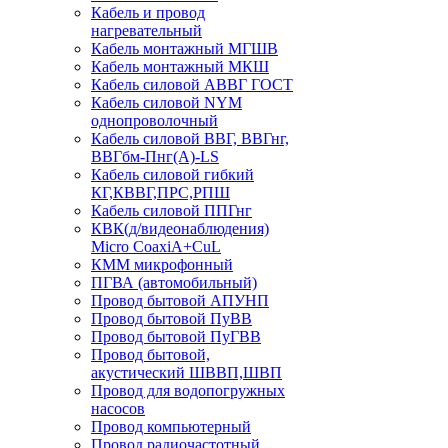
Кабель и провод
нагревательный
Кабель монтажный МГШВ
Кабель монтажный МКШ
Кабель силовой АВВГ ГОСТ
Кабель силовой NYM
однопроволочный
Кабель силовой ВВГ, ВВГнг,
ВВГбм-Пнг(А)-LS
Кабель силовой гибкий
КГ,КВВГ,ПРС,РПШ
Кабель силовой ППГнг
КВК(д/видеонаблюдения)
Micro CoaxiA+CuL
КММ микрофонный
ПГВА (автомобильный)
Провод бытовой АПУНП
Провод бытовой ПуВВ
Провод бытовой ПуГВВ
Провод бытовой,
акустический ШВВП,ШВП
Провод для водопогружных
насосов
Провод компьютерный
Провод радиочастотный