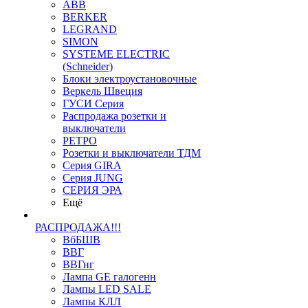
ABB
BERKER
LEGRAND
SIMON
SYSTEME ELECTRIC
(Schneider)
Блоки электроустановочные
Веркель Швеция
ГУСИ Серия
Распродажа розетки и
выключатели
РЕТРО
Розетки и выключатели ТДМ
Серия GIRA
Серия JUNG
СЕРИЯ ЭРА
Ещё
РАСПРОДАЖА!!!
ВбБШВ
ВВГ
ВВГнг
Лампа GE галогенн
Лампы LED SALE
Лампы КЛЛ