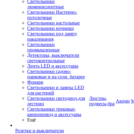
Светильники
люминисцентные
Светильники Настенно-
потолочные
Светильники настольные
Светильники ночники
Светильники под лампу
накаливания
Светильники
промышленные
Детекторы, выключатели
светоконтрольные
Лента LED и аксессуары
Светильники садово-
парковые и на солн. батарее
Фонари
Светильники и лампы LED
для растений
Светильники светодиод.для
Люстры,
Акции
М
лестниц
подвесы,бра
Светильники трековые,
шинопровод и аксессуары
Ещё
Розетки и выключатели