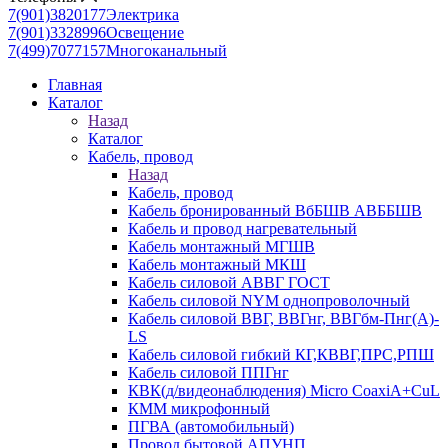
7(901)3820177
Электрика
7(901)3328996
Освещение
7(499)7077157
Многоканальный
Главная
Каталог
Назад
Каталог
Кабель, провод
Назад
Кабель, провод
Кабель бронированный ВбБШВ АВББШВ
Кабель и провод нагревательный
Кабель монтажный МГШВ
Кабель монтажный МКШ
Кабель силовой АВВГ ГОСТ
Кабель силовой NYM однопроволочный
Кабель силовой ВВГ, ВВГнг, ВВГбм-Пнг(А)-
LS
Кабель силовой гибкий КГ,КВВГ,ПРС,РПШ
Кабель силовой ППГнг
КВК(д/видеонаблюдения) Micro CoaxiA+CuL
КММ микрофонный
ПГВА (автомобильный)
Провод бытовой АПУНП