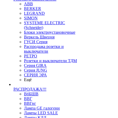
ABB
BERKER
LEGRAND
SIMON
SYSTEME ELECTRIC
(Schneider)
Блоки электроустановочные
Веркель Швеция
ГУСИ Серия
Распродажа розетки и
выключатели
РЕТРО
Розетки и выключатели ТДМ
Серия GIRA
Серия JUNG
СЕРИЯ ЭРА
Ещё
РАСПРОДАЖА!!!
ВбБШВ
ВВГ
ВВГнг
Лампа GE галогенн
Лампы LED SALE
Лампы КЛЛ