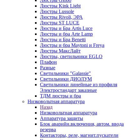
Люстры Globo
Люстры Kink Light
Люстры Lussole
Люстры Rivoli, ЭРА
Люстры ST LUCE
Люстры и Бра Artis Luce
Люстры и бра Arte Lamp
Люстры и Бра Benetti
Люстры и бра Maytoni и Freya
Люстры МаксЛайт
Люстры, светильники EGLO
Плафон
Разные
Светильники "Galassie"
Светильники ДИОЛУМ
Светильники линейные из профиля
Электростандарт заказные
ТДМ люстры и бра
Низковольтная аппаратура
Назад
Низковольтная аппаратура
Аппаратура защиты
Блок аварийн.включения, автом. ввода
резерва
Контакторы, реле, магнит.пускатели