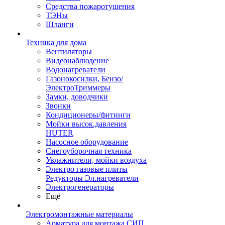
Средства пожаротушения
ТЭНы
Шланги
Техника для дома
Вентиляторы
Видеонаблюдение
Водонагреватели
Газонокосилки, Бензо/
ЭлектроТриммеры
Замки, доводчики
Звонки
Кондиционеры/фитинги
Мойки высок.давления
HUTER
Насосное оборудование
Снегоуборочная техника
Увлажнители, мойки воздуха
Электро газовые плиты
Редукторы Эл.нагреватели
Электрогенераторы
Ещё
Электромонтажные материалы
Арматура для монтажа СИП