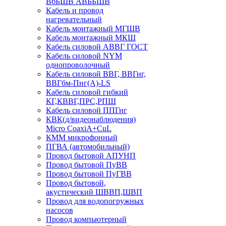
ВбБШВ АВББШВ
Кабель и провод
нагревательный
Кабель монтажный МГШВ
Кабель монтажный МКШ
Кабель силовой АВВГ ГОСТ
Кабель силовой NYM
однопроволочный
Кабель силовой ВВГ, ВВГнг,
ВВГбм-Пнг(А)-LS
Кабель силовой гибкий
КГ,КВВГ,ПРС,РПШ
Кабель силовой ППГнг
КВК(д/видеонаблюдения)
Micro CoaxiA+CuL
КММ микрофонный
ПГВА (автомобильный)
Провод бытовой АПУНП
Провод бытовой ПуВВ
Провод бытовой ПуГВВ
Провод бытовой,
акустический ШВВП,ШВП
Провод для водопогружных
насосов
Провод компьютерный