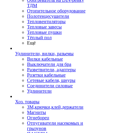
Обогреватель на DIN-рейку
ТДМ
Отопительное оборудование
Полотенцесушители
Тепловентиляторы
Тепловые завесы
Тепловые пушки
Тёплый пол
Ещё
Удлинители, вилки, разьемы
Вилки кабельные
Выключатели для бра
Разветвители, адаптеры
Розетки кабельные
Сетевые кабеля, шнуры
Соединители силовые
Удлинители
Хоз. товары
ЗМ,крючки,клей,держатели
Магниты
Огнеборец
Отпугиватели насекомых и
грызунов