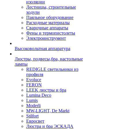
изоляции
Лестницы, строительные
ходули
Паяльное оборудование
Расходные материалы
Сварочные аппараты
Фены и термопистолеты
Электроинструмент
Высоковольтная аппаратура
Люстры, подвесы,бра, настольные
лампы
REDIGLE светильники из
профиля
Evoluce
FERON
LEEK люстры и бра
Lumina Deco
Lumis
Moderli
MW-LIGHT, De Markt
Stilfort
Евросвет
Люстра и бра ЭСКАДА