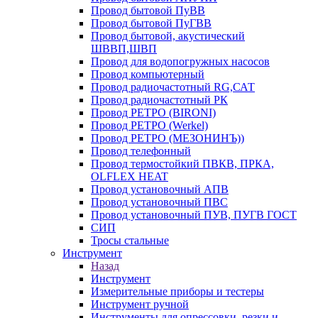
Провод бытовой ПуВВ
Провод бытовой ПуГВВ
Провод бытовой, акустический
ШВВП,ШВП
Провод для водопогружных насосов
Провод компьютерный
Провод радиочастотный RG,САТ
Провод радиочастотный РК
Провод РЕТРО (BIRONI)
Провод РЕТРО (Werkel)
Провод РЕТРО (МЕЗОНИНЪ))
Провод телефонный
Провод термостойкий ПВКВ, ПРКА,
OLFLEX HEAT
Провод установочный АПВ
Провод установочный ПВС
Провод установочный ПУВ, ПУГВ ГОСТ
СИП
Тросы стальные
Инструмент
Назад
Инструмент
Измерительные приборы и тестеры
Инструмент ручной
Инструменты для опрессовки, резки и