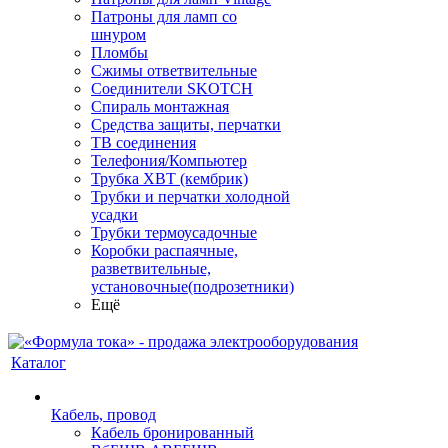
Патроны для ламп со
шнуром
Пломбы
Сжимы ответвительные
Соединители SKOTCH
Спираль монтажная
Средства защиты, перчатки
ТВ соединения
Телефония/Компьютер
Трубка ХВТ (кембрик)
Трубки и перчатки холодной
усадки
Трубки термоусадочные
Коробки распаячные,
разветвительные,
установочные(подрозетники)
Ещё
Каталог
Кабель, провод
Кабель бронированный