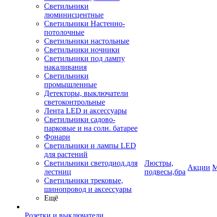
Светильники
люминисцентные
Светильники Настенно-
потолочные
Светильники настольные
Светильники ночники
Светильники под лампу
накаливания
Светильники
промышленные
Детекторы, выключатели
светоконтрольные
Лента LED и аксессуары
Светильники садово-
парковые и на солн. батарее
Фонари
Светильники и лампы LED
для растений
Светильники светодиод.для
Люстры,
Акции
М
лестниц
подвесы,бра
Светильники трековые,
шинопровод и аксессуары
Ещё
Розетки и выключатели