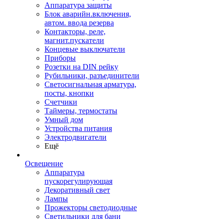
Аппаратура защиты
Блок аварийн.включения,
автом. ввода резерва
Контакторы, реле,
магнит.пускатели
Концевые выключатели
Приборы
Розетки на DIN рейку
Рубильники, разъединители
Светосигнальная арматура,
посты, кнопки
Счетчики
Таймеры, термостаты
Умный дом
Устройства питания
Электродвигатели
Ещё
Освещение
Аппаратура
пускорегулирующая
Декоративный свет
Лампы
Прожекторы светодиодные
Светильники для бани