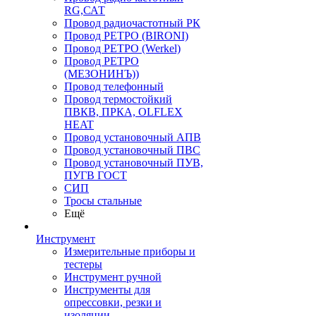
RG,САТ
Провод радиочастотный РК
Провод РЕТРО (BIRONI)
Провод РЕТРО (Werkel)
Провод РЕТРО
(МЕЗОНИНЪ))
Провод телефонный
Провод термостойкий
ПВКВ, ПРКА, OLFLEX
HEAT
Провод установочный АПВ
Провод установочный ПВС
Провод установочный ПУВ,
ПУГВ ГОСТ
СИП
Тросы стальные
Ещё
Инструмент
Измерительные приборы и
тестеры
Инструмент ручной
Инструменты для
опрессовки, резки и
изоляции