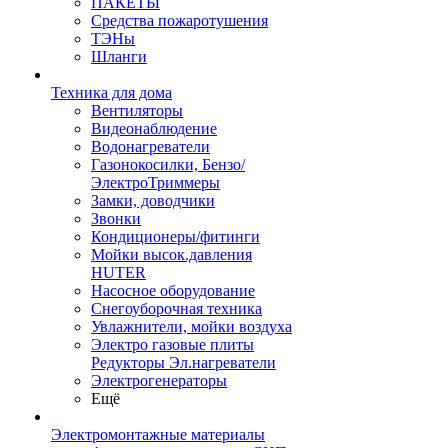
ПАКЕТЫ
Средства пожаротушения
ТЭНы
Шланги
Техника для дома
Вентиляторы
Видеонаблюдение
Водонагреватели
Газонокосилки, Бензо/
ЭлектроТриммеры
Замки, доводчики
Звонки
Кондиционеры/фитинги
Мойки высок.давления
HUTER
Насосное оборудование
Снегоуборочная техника
Увлажнители, мойки воздуха
Электро газовые плиты
Редукторы Эл.нагреватели
Электрогенераторы
Ещё
Электромонтажные материалы