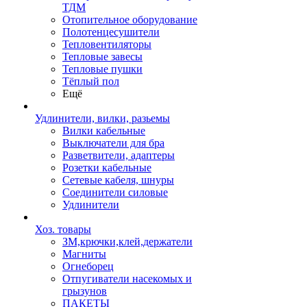
ТДМ
Отопительное оборудование
Полотенцесушители
Тепловентиляторы
Тепловые завесы
Тепловые пушки
Тёплый пол
Ещё
Удлинители, вилки, разьемы
Вилки кабельные
Выключатели для бра
Разветвители, адаптеры
Розетки кабельные
Сетевые кабеля, шнуры
Соединители силовые
Удлинители
Хоз. товары
ЗМ,крючки,клей,держатели
Магниты
Огнеборец
Отпугиватели насекомых и
грызунов
ПАКЕТЫ