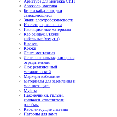
Арматура для монтажа СИП
Аэрозоль, мастика
Бирки каб.,площадки
самоклеющиеся
Знаки электробезопасности
Изоляторы, колпачки
Изоляционные материалы
Каб.бандаж.Стяжки
кабельные (хомуты)
Крепеж
Крюки
Лента монтажная
Лента сигнальная, киперная,
оградительная
Люк ревизионный
металлический
Маркеры кабельные
Материалы для заземления и
молниезащита
Муфты
Наконечники, гильзы,
колпачки. ответвители,
разъёмы
Кабеленесущие системы
Патроны для ламп