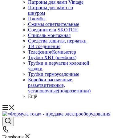
Патроны для ламп Vintage
Патроны для ламп со
шнуром
Пломбы
Сжимы ответвительные
Соединители SKOTCH
Спираль монтажная
Средства защиты, перчатки
ТВ соединения
Телефония/Компьютер
Трубка ХВТ (кембрик)
Трубки и перчатки холодной
усадки
Трубки термоусадочные
Коробки распаячные,
разветвительные,
установочные(подрозетники)
Ещё
Телефоны