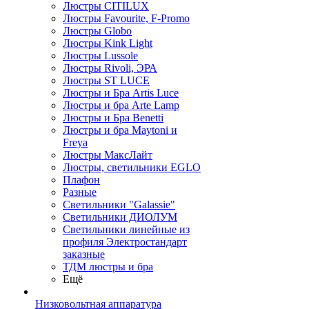
Люстры CITILUX
Люстры Favourite, F-Promo
Люстры Globo
Люстры Kink Light
Люстры Lussole
Люстры Rivoli, ЭРА
Люстры ST LUCE
Люстры и Бра Artis Luce
Люстры и бра Arte Lamp
Люстры и Бра Benetti
Люстры и бра Maytoni и
Freya
Люстры МаксЛайт
Люстры, светильники EGLO
Плафон
Разные
Светильники "Galassie"
Светильники ДИОЛУМ
Светильники линейные из
профиля Электростандарт
заказные
ТДМ люстры и бра
Ещё
Низковольтная аппаратура