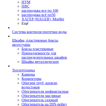
НУМ
ПВС
распродажа все по 100
распродажа всё по50
ХАГЕР (HAGER), Moeller
Ещё
Система контроля протечки воды
Шкафы, пластиковые боксы,
аксессуары
Боксы пластиковые
Принадлежности для
распределительных шкафов
Шкафы металлические
Теплотехника
Камины
Конвекторы
Обогрев труб, кровли,
водостоков
Обогреватели инфрактасные
Обогреватели масляные
Обогреватель газовый
Обогреватель на DIN-рейку