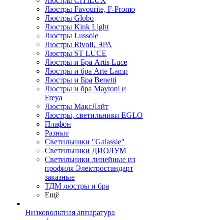
Люстры CITILUX
Люстры Favourite, F-Promo
Люстры Globo
Люстры Kink Light
Люстры Lussole
Люстры Rivoli, ЭРА
Люстры ST LUCE
Люстры и Бра Artis Luce
Люстры и бра Arte Lamp
Люстры и Бра Benetti
Люстры и бра Maytoni и
Freya
Люстры МаксЛайт
Люстры, светильники EGLO
Плафон
Разные
Светильники "Galassie"
Светильники ДИОЛУМ
Светильники линейные из
профиля Электростандарт
заказные
ТДМ люстры и бра
Ещё
Низковольтная аппаратура