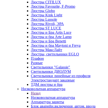
Люстры CITILUX
Люстры Favourite, F-Promo
Люстры Globo
Люстры Kink Light
Люстры Lussole
Люстры Rivoli, ЭРА
Люстры ST LUCE
Люстры и Бра Artis Luce
Люстры и бра Arte Lamp
Люстры и Бра Benetti
Люстры и бра Maytoni и Freya
Люстры МаксЛайт
Люстры, светильники EGLO
Плафон
Разные
Светильники "Galassie"
Светильники ДИОЛУМ
Светильники линейные из профиля
Электростандарт заказные
ТДМ люстры и бра
Низковольтная аппаратура
Назад
Низковольтная аппаратура
Аппаратура защиты
Блок аварийн.включения, автом. ввода