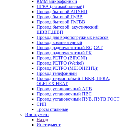
КММ микрофонный
ПГВА (автомобильный)
Провод бытовой АПУНП
Провод бытовой ПуВВ
Провод бытовой ПуГВВ
Провод бытовой, акустический
ШВВП,ШВП
Провод для водопогружных насосов
Провод компьютерный
Провод радиочастотный RG,САТ
Провод радиочастотный РК
Провод РЕТРО (BIRONI)
Провод РЕТРО (Werkel)
Провод РЕТРО (МЕЗОНИНЪ))
Провод телефонный
Провод термостойкий ПВКВ, ПРКА,
OLFLEX HEAT
Провод установочный АПВ
Провод установочный ПВС
Провод установочный ПУВ, ПУГВ ГОСТ
СИП
Тросы стальные
Инструмент
Назад
Инструмент