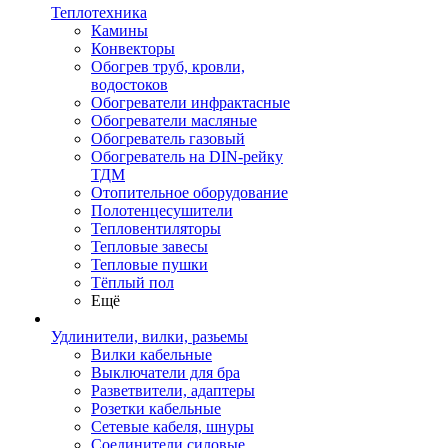
Теплотехника
Камины
Конвекторы
Обогрев труб, кровли,
водостоков
Обогреватели инфрактасные
Обогреватели масляные
Обогреватель газовый
Обогреватель на DIN-рейку
ТДМ
Отопительное оборудование
Полотенцесушители
Тепловентиляторы
Тепловые завесы
Тепловые пушки
Тёплый пол
Ещё
Удлинители, вилки, разьемы
Вилки кабельные
Выключатели для бра
Разветвители, адаптеры
Розетки кабельные
Сетевые кабеля, шнуры
Соединители силовые