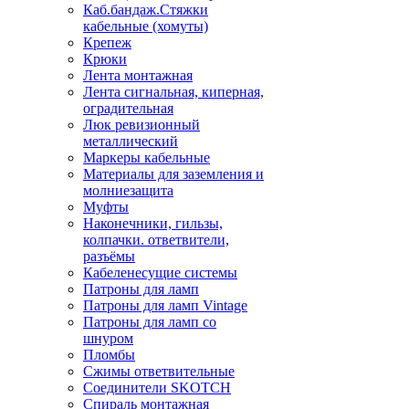
Каб.бандаж.Стяжки
кабельные (хомуты)
Крепеж
Крюки
Лента монтажная
Лента сигнальная, киперная,
оградительная
Люк ревизионный
металлический
Маркеры кабельные
Материалы для заземления и
молниезащита
Муфты
Наконечники, гильзы,
колпачки. ответвители,
разъёмы
Кабеленесущие системы
Патроны для ламп
Патроны для ламп Vintage
Патроны для ламп со
шнуром
Пломбы
Сжимы ответвительные
Соединители SKOTCH
Спираль монтажная