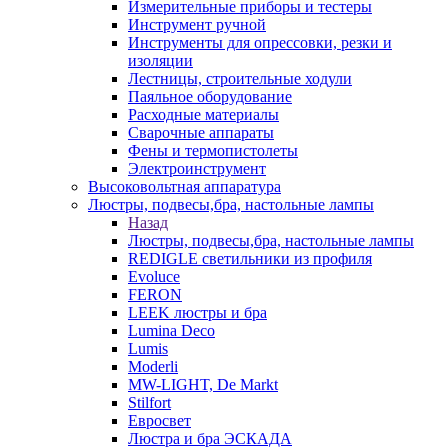
Измерительные приборы и тестеры
Инструмент ручной
Инструменты для опрессовки, резки и
изоляции
Лестницы, строительные ходули
Паяльное оборудование
Расходные материалы
Сварочные аппараты
Фены и термопистолеты
Электроинструмент
Высоковольтная аппаратура
Люстры, подвесы,бра, настольные лампы
Назад
Люстры, подвесы,бра, настольные лампы
REDIGLE светильники из профиля
Evoluce
FERON
LEEK люстры и бра
Lumina Deco
Lumis
Moderli
MW-LIGHT, De Markt
Stilfort
Евросвет
Люстра и бра ЭСКАДА