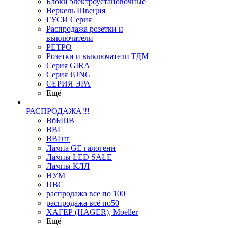
Блоки электроустановочные
Веркель Швеция
ГУСИ Серия
Распродажа розетки и
выключатели
РЕТРО
Розетки и выключатели ТДМ
Серия GIRA
Серия JUNG
СЕРИЯ ЭРА
Ещё
РАСПРОДАЖА!!!
ВбБШВ
ВВГ
ВВГнг
Лампа GE галогенн
Лампы LED SALE
Лампы КЛЛ
НУМ
ПВС
распродажа все по 100
распродажа всё по50
ХАГЕР (HAGER), Moeller
Ещё