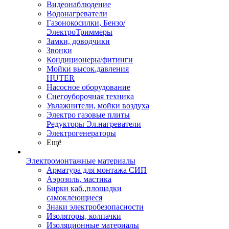
Видеонаблюдение
Водонагреватели
Газонокосилки, Бензо/
ЭлектроТриммеры
Замки, доводчики
Звонки
Кондиционеры/фитинги
Мойки высок.давления
HUTER
Насосное оборудование
Снегоуборочная техника
Увлажнители, мойки воздуха
Электро газовые плиты
Редукторы Эл.нагреватели
Электрогенераторы
Ещё
Электромонтажные материалы
Арматура для монтажа СИП
Аэрозоль, мастика
Бирки каб.,площадки
самоклеющиеся
Знаки электробезопасности
Изоляторы, колпачки
Изоляционные материалы