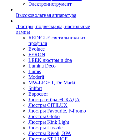
Электроинструмент
Высоковольтная аппаратура
Люстры, подвесы,бра, настольные
лампы
REDIGLE светильники из
профиля
Evoluce
FERON
LEEK люстры и бра
Lumina Deco
Lumis
Moderli
MW-LIGHT, De Markt
Stilfort
Евросвет
Люстра и бра ЭСКАДА
Люстры CITILUX
Люстры Favourite, F-Promo
Люстры Globo
Люстры Kink Light
Люстры Lussole
Люстры Rivoli, ЭРА
Люстры ST LUCE