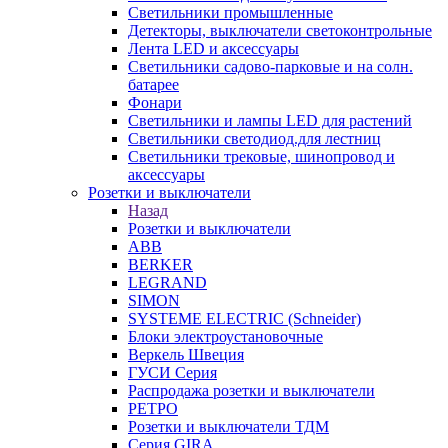
Светильники промышленные
Детекторы, выключатели светоконтрольные
Лента LED и аксессуары
Светильники садово-парковые и на солн.
батарее
Фонари
Светильники и лампы LED для растений
Светильники светодиод.для лестниц
Светильники трековые, шинопровод и
аксессуары
Розетки и выключатели
Назад
Розетки и выключатели
ABB
BERKER
LEGRAND
SIMON
SYSTEME ELECTRIC (Schneider)
Блоки электроустановочные
Веркель Швеция
ГУСИ Серия
Распродажа розетки и выключатели
РЕТРО
Розетки и выключатели ТДМ
Серия GIRA