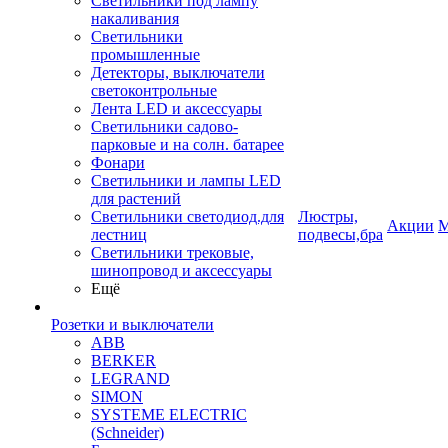
Светильники под лампу
накаливания
Светильники
промышленные
Детекторы, выключатели
светоконтрольные
Лента LED и аксессуары
Светильники садово-
парковые и на солн. батарее
Фонари
Светильники и лампы LED
для растений
Светильники светодиод.для
Люстры,
Акции
М
лестниц
подвесы,бра
Светильники трековые,
шинопровод и аксессуары
Ещё
Розетки и выключатели
ABB
BERKER
LEGRAND
SIMON
SYSTEME ELECTRIC
(Schneider)