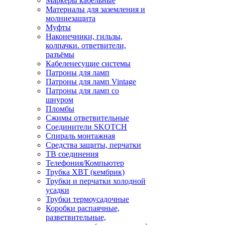
Маркеры кабельные
Материалы для заземления и
молниезащита
Муфты
Наконечники, гильзы,
колпачки. ответвители,
разъёмы
Кабеленесущие системы
Патроны для ламп
Патроны для ламп Vintage
Патроны для ламп со
шнуром
Пломбы
Сжимы ответвительные
Соединители SKOTCH
Спираль монтажная
Средства защиты, перчатки
ТВ соединения
Телефония/Компьютер
Трубка ХВТ (кембрик)
Трубки и перчатки холодной
усадки
Трубки термоусадочные
Коробки распаячные,
разветвительные,