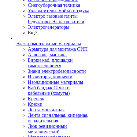
Снегоуборочная техника
Увлажнители, мойки воздуха
Электро газовые плиты
Редукторы Эл.нагреватели
Электрогенераторы
Ещё
Электромонтажные материалы
Арматура для монтажа СИП
Аэрозоль, мастика
Бирки каб.,площадки
самоклеющиеся
Знаки электробезопасности
Изоляторы, колпачки
Изоляционные материалы
Каб.бандаж.Стяжки
кабельные (хомуты)
Крепеж
Крюки
Лента монтажная
Лента сигнальная, киперная,
оградительная
Люк ревизионный
металлический