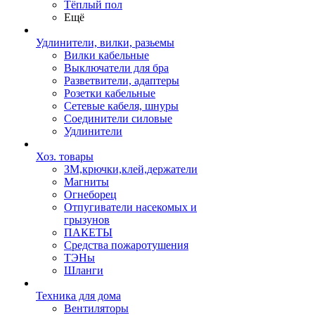
Тёплый пол
Ещё
Удлинители, вилки, разьемы
Вилки кабельные
Выключатели для бра
Разветвители, адаптеры
Розетки кабельные
Сетевые кабеля, шнуры
Соединители силовые
Удлинители
Хоз. товары
ЗМ,крючки,клей,держатели
Магниты
Огнеборец
Отпугиватели насекомых и
грызунов
ПАКЕТЫ
Средства пожаротушения
ТЭНы
Шланги
Техника для дома
Вентиляторы