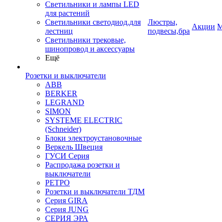
Светильники и лампы LED
для растений
Светильники светодиод.для
Люстры,
Акции
М
лестниц
подвесы,бра
Светильники трековые,
шинопровод и аксессуары
Ещё
Розетки и выключатели
ABB
BERKER
LEGRAND
SIMON
SYSTEME ELECTRIC
(Schneider)
Блоки электроустановочные
Веркель Швеция
ГУСИ Серия
Распродажа розетки и
выключатели
РЕТРО
Розетки и выключатели ТДМ
Серия GIRA
Серия JUNG
СЕРИЯ ЭРА