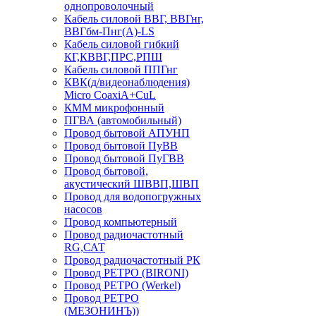
однопроволочный
Кабель силовой ВВГ, ВВГнг,
ВВГбм-Пнг(А)-LS
Кабель силовой гибкий
КГ,КВВГ,ПРС,РПШ
Кабель силовой ППГнг
КВК(д/видеонаблюдения)
Micro CoaxiA+CuL
КММ микрофонный
ПГВА (автомобильный)
Провод бытовой АПУНП
Провод бытовой ПуВВ
Провод бытовой ПуГВВ
Провод бытовой,
акустический ШВВП,ШВП
Провод для водопогружных
насосов
Провод компьютерный
Провод радиочастотный
RG,САТ
Провод радиочастотный РК
Провод РЕТРО (BIRONI)
Провод РЕТРО (Werkel)
Провод РЕТРО
(МЕЗОНИНЪ))