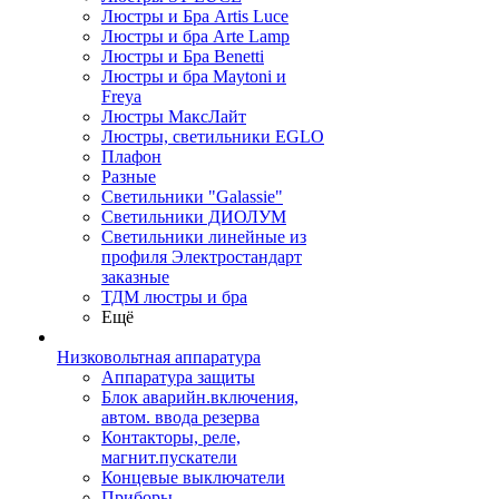
Люстры и Бра Artis Luce
Люстры и бра Arte Lamp
Люстры и Бра Benetti
Люстры и бра Maytoni и
Freya
Люстры МаксЛайт
Люстры, светильники EGLO
Плафон
Разные
Светильники "Galassie"
Светильники ДИОЛУМ
Светильники линейные из
профиля Электростандарт
заказные
ТДМ люстры и бра
Ещё
Низковольтная аппаратура
Аппаратура защиты
Блок аварийн.включения,
автом. ввода резерва
Контакторы, реле,
магнит.пускатели
Концевые выключатели
Приборы