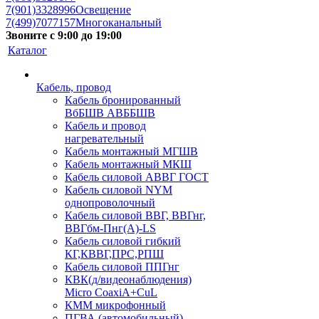
7(901)3328996
Освещение
7(499)7077157
Многоканальный
Звоните с 9:00 до 19:00
Каталог
Кабель, провод
Кабель бронированный
ВбБШВ АВББШВ
Кабель и провод
нагревательный
Кабель монтажный МГШВ
Кабель монтажный МКШ
Кабель силовой АВВГ ГОСТ
Кабель силовой NYM
однопроволочный
Кабель силовой ВВГ, ВВГнг,
ВВГбм-Пнг(А)-LS
Кабель силовой гибкий
КГ,КВВГ,ПРС,РПШ
Кабель силовой ППГнг
КВК(д/видеонаблюдения)
Micro CoaxiA+CuL
КММ микрофонный
ПГВА (автомобильный)