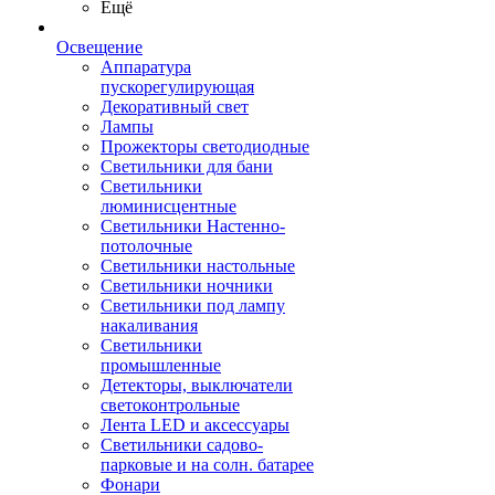
Ещё
Освещение
Аппаратура
пускорегулирующая
Декоративный свет
Лампы
Прожекторы светодиодные
Светильники для бани
Светильники
люминисцентные
Светильники Настенно-
потолочные
Светильники настольные
Светильники ночники
Светильники под лампу
накаливания
Светильники
промышленные
Детекторы, выключатели
светоконтрольные
Лента LED и аксессуары
Светильники садово-
парковые и на солн. батарее
Фонари