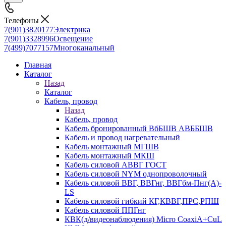
Телефоны
7(901)3820177
Электрика
7(901)3328996
Освещение
7(499)7077157
Многоканальный
Главная
Каталог
Назад
Каталог
Кабель, провод
Назад
Кабель, провод
Кабель бронированный ВбБШВ АВББШВ
Кабель и провод нагревательный
Кабель монтажный МГШВ
Кабель монтажный МКШ
Кабель силовой АВВГ ГОСТ
Кабель силовой NYM однопроволочный
Кабель силовой ВВГ, ВВГнг, ВВГбм-Пнг(А)-
LS
Кабель силовой гибкий КГ,КВВГ,ПРС,РПШ
Кабель силовой ППГнг
КВК(д/видеонаблюдения) Micro CoaxiA+CuL