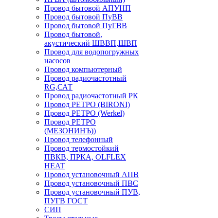
Провод бытовой АПУНП
Провод бытовой ПуВВ
Провод бытовой ПуГВВ
Провод бытовой,
акустический ШВВП,ШВП
Провод для водопогружных
насосов
Провод компьютерный
Провод радиочастотный
RG,САТ
Провод радиочастотный РК
Провод РЕТРО (BIRONI)
Провод РЕТРО (Werkel)
Провод РЕТРО
(МЕЗОНИНЪ))
Провод телефонный
Провод термостойкий
ПВКВ, ПРКА, OLFLEX
HEAT
Провод установочный АПВ
Провод установочный ПВС
Провод установочный ПУВ,
ПУГВ ГОСТ
СИП