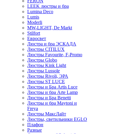
FERON
LEEK люстры и бра
Lumina Deco
Lumis
Moderli
MW-LIGHT, De Markt
Stilfort
Евросвет
Люстра и бра ЭСКАДА
Люстры CITILUX
Люстры Favourite, F-Promo
Люстры Globo
Люстры Kink Light
Люстры Lussole
Люстры Rivoli, ЭРА
Люстры ST LUCE
Люстры и Бра Artis Luce
Люстры и бра Arte Lamp
Люстры и Бра Benetti
Люстры и бра Maytoni и
Freya
Люстры МаксЛайт
Люстры, светильники EGLO
Плафон
Разные