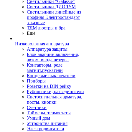
Светильники "Galassie"
Светильники ДИОЛУМ
Светильники линейные из
профиля Электростандарт
заказные
ТДМ люстры и бра
Ещё
Низковольтная аппаратура
Аппаратура защиты
Блок аварийн.включения,
автом. ввода резерва
Контакторы, реле,
магнит.пускатели
Концевые выключатели
Приборы
Розетки на DIN рейку
Рубильники, разъединители
Светосигнальная арматура,
посты, кнопки
Счетчики
Таймеры, термостаты
Умный дом
Устройства питания
Электродвигатели