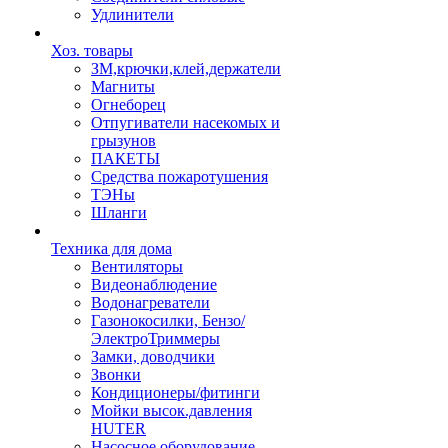
Удлинители
Хоз. товары
ЗМ,крючки,клей,держатели
Магниты
Огнеборец
Отпугиватели насекомых и
грызунов
ПАКЕТЫ
Средства пожаротушения
ТЭНы
Шланги
Техника для дома
Вентиляторы
Видеонаблюдение
Водонагреватели
Газонокосилки, Бензо/
ЭлектроТриммеры
Замки, доводчики
Звонки
Кондиционеры/фитинги
Мойки высок.давления
HUTER
Насосное оборудование