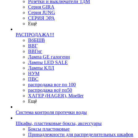
Розетки и выключатели ТДМ
Серия GIRA
Серия JUNG
СЕРИЯ ЭРА
Ещё
РАСПРОДАЖА!!!
ВбБШВ
ВВГ
ВВГнг
Лампа GE галогенн
Лампы LED SALE
Лампы КЛЛ
НУМ
ПВС
распродажа все по 100
распродажа всё по50
ХАГЕР (HAGER), Moeller
Ещё
Система контроля протечки воды
Шкафы, пластиковые боксы, аксессуары
Боксы пластиковые
Принадлежности для распределительных шкафов