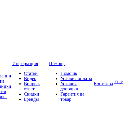
Информация
Помощь
Статьи
Помощь
пании
Видео
Условия оплаты
ти
Ещё
Вопрос-
Условия
Контакты
дники
ответ
доставки
сии
Скидки
Гарантия на
ика
Бренды
товар