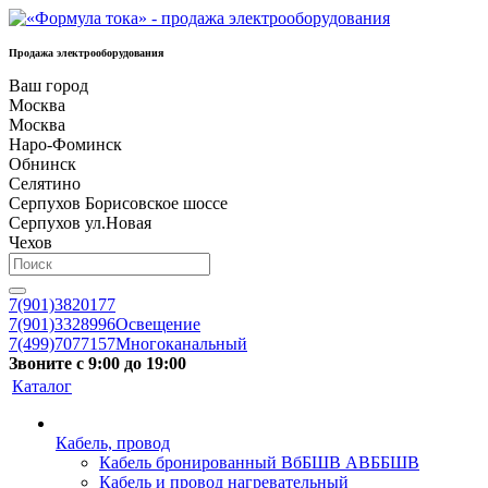
Продажа электрооборудования
Ваш город
Москва
Москва
Наро-Фоминск
Обнинск
Селятино
Серпухов Борисовское шоссе
Серпухов ул.Новая
Чехов
7(901)3820177
7(901)3328996
Освещение
7(499)7077157
Многоканальный
Звоните с 9:00 до 19:00
Каталог
Кабель, провод
Кабель бронированный ВбБШВ АВББШВ
Кабель и провод нагревательный