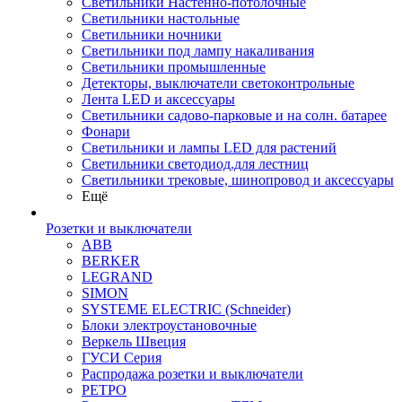
Светильники Настенно-потолочные
Светильники настольные
Светильники ночники
Светильники под лампу накаливания
Светильники промышленные
Детекторы, выключатели светоконтрольные
Лента LED и аксессуары
Светильники садово-парковые и на солн. батарее
Фонари
Светильники и лампы LED для растений
Светильники светодиод.для лестниц
Светильники трековые, шинопровод и аксессуары
Ещё
Розетки и выключатели
ABB
BERKER
LEGRAND
SIMON
SYSTEME ELECTRIC (Schneider)
Блоки электроустановочные
Веркель Швеция
ГУСИ Серия
Распродажа розетки и выключатели
РЕТРО