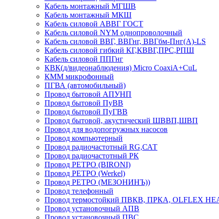
Кабель монтажный МГШВ
Кабель монтажный МКШ
Кабель силовой АВВГ ГОСТ
Кабель силовой NYM однопроволочный
Кабель силовой ВВГ, ВВГнг, ВВГбм-Пнг(А)-LS
Кабель силовой гибкий КГ,КВВГ,ПРС,РПШ
Кабель силовой ППГнг
КВК(д/видеонаблюдения) Micro CoaxiA+CuL
КММ микрофонный
ПГВА (автомобильный)
Провод бытовой АПУНП
Провод бытовой ПуВВ
Провод бытовой ПуГВВ
Провод бытовой, акустический ШВВП,ШВП
Провод для водопогружных насосов
Провод компьютерный
Провод радиочастотный RG,САТ
Провод радиочастотный РК
Провод РЕТРО (BIRONI)
Провод РЕТРО (Werkel)
Провод РЕТРО (МЕЗОНИНЪ))
Провод телефонный
Провод термостойкий ПВКВ, ПРКА, OLFLEX HE
Провод установочный АПВ
Провод установочный ПВС