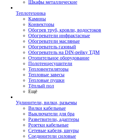
Шкафы металлические
Теплотехника
Камины
Конвекторы
Обогрев труб, кровли, водостоков
Обогреватели инфрактасные
Обогреватели масляные
Обогреватель газовый
Обогреватель на DIN-рейку ТДМ
Отопительное оборудование
Полотенцесушители
Тепловентиляторы
Тепловые завесы
Тепловые пушки
Тёплый пол
Ещё
Удлинители, вилки, разьемы
Вилки кабельные
Выключатели для бра
Разветвители, адаптеры
Розетки кабельные
Сетевые кабеля, шнуры
Соединители силовые