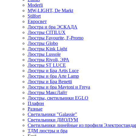
Moderli
MW-LIGHT, De Markt
Stilfort
Евросвет
Люстра и бра ЭСКАДА
Люстры CITILUX
Люстры Favourite, F-Promo
Люстры Globo
Люстры Kink Light
Люстры Lussole
Люстры Rivoli, ЭРА
Люстры ST LUCE
Люстры и Бра Artis Luce
Люстры и бра Arte Lamp
Люстры и Бра Benetti
Люстры и бра Maytoni и Freya
Люстры МаксЛайт
Люстры, светильники EGLO
Плафон
Разные
Светильники "Galassie"
Светильники ДИОЛУМ
Светильники линейные из профиля Электростандар
ТДМ люстры и бра