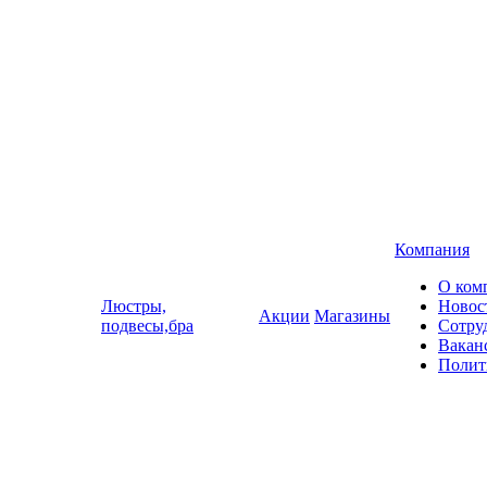
Компания
О ком
Люстры,
Новос
Акции
Магазины
подвесы,бра
Сотру
Вакан
Полит