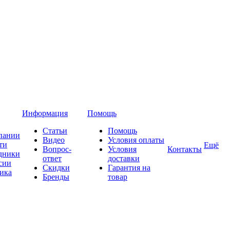
Информация
Помощь
Статьи
Помощь
пании
Видео
Условия оплаты
ти
Ещё
Вопрос-
Условия
Контакты
дники
ответ
доставки
сии
Скидки
Гарантия на
ика
Бренды
товар