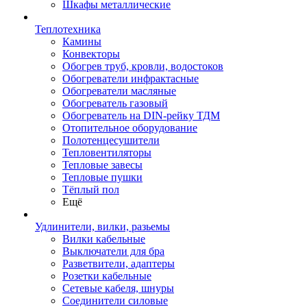
Шкафы металлические
Теплотехника
Камины
Конвекторы
Обогрев труб, кровли, водостоков
Обогреватели инфрактасные
Обогреватели масляные
Обогреватель газовый
Обогреватель на DIN-рейку ТДМ
Отопительное оборудование
Полотенцесушители
Тепловентиляторы
Тепловые завесы
Тепловые пушки
Тёплый пол
Ещё
Удлинители, вилки, разьемы
Вилки кабельные
Выключатели для бра
Разветвители, адаптеры
Розетки кабельные
Сетевые кабеля, шнуры
Соединители силовые