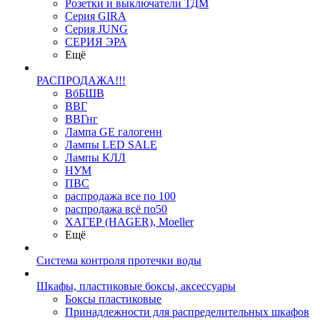
Розетки и выключатели ТДМ
Серия GIRA
Серия JUNG
СЕРИЯ ЭРА
Ещё
РАСПРОДАЖА!!!
ВбБШВ
ВВГ
ВВГнг
Лампа GE галогенн
Лампы LED SALE
Лампы КЛЛ
НУМ
ПВС
распродажа все по 100
распродажа всё по50
ХАГЕР (HAGER), Moeller
Ещё
Система контроля протечки воды
Шкафы, пластиковые боксы, аксессуары
Боксы пластиковые
Принадлежности для распределительных шкафов