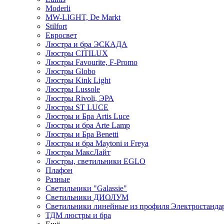
Moderli
MW-LIGHT, De Markt
Stilfort
Евросвет
Люстра и бра ЭСКАДА
Люстры CITILUX
Люстры Favourite, F-Promo
Люстры Globo
Люстры Kink Light
Люстры Lussole
Люстры Rivoli, ЭРА
Люстры ST LUCE
Люстры и Бра Artis Luce
Люстры и бра Arte Lamp
Люстры и Бра Benetti
Люстры и бра Maytoni и Freya
Люстры МаксЛайт
Люстры, светильники EGLO
Плафон
Разные
Светильники "Galassie"
Светильники ДИОЛУМ
Светильники линейные из профиля Электростандар
ТДМ люстры и бра