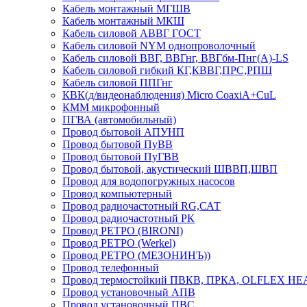
Кабель монтажный МГШВ
Кабель монтажный МКШ
Кабель силовой АВВГ ГОСТ
Кабель силовой NYM однопроволочный
Кабель силовой ВВГ, ВВГнг, ВВГбм-Пнг(А)-LS
Кабель силовой гибкий КГ,КВВГ,ПРС,РПШ
Кабель силовой ППГнг
КВК(д/видеонаблюдения) Micro CoaxiA+CuL
КММ микрофонный
ПГВА (автомобильный)
Провод бытовой АПУНП
Провод бытовой ПуВВ
Провод бытовой ПуГВВ
Провод бытовой, акустический ШВВП,ШВП
Провод для водопогружных насосов
Провод компьютерный
Провод радиочастотный RG,САТ
Провод радиочастотный РК
Провод РЕТРО (BIRONI)
Провод РЕТРО (Werkel)
Провод РЕТРО (МЕЗОНИНЪ))
Провод телефонный
Провод термостойкий ПВКВ, ПРКА, OLFLEX HE
Провод установочный АПВ
Провод установочный ПВС