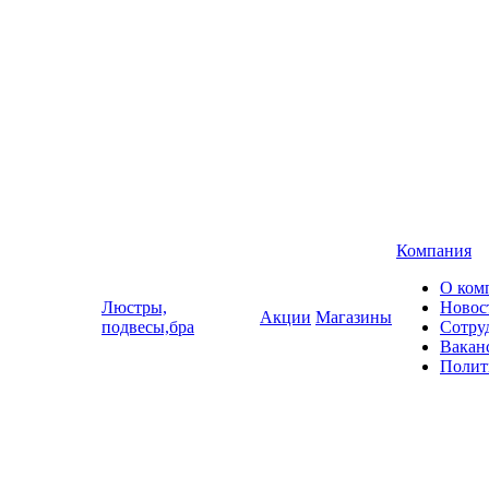
Компания
О ком
Люстры,
Новос
Акции
Магазины
подвесы,бра
Сотру
Вакан
Полит