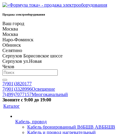
Продажа электрооборудования
Ваш город
Москва
Москва
Наро-Фоминск
Обнинск
Селятино
Серпухов Борисовское шоссе
Серпухов ул.Новая
Чехов
7(901)3820177
7(901)3328996
Освещение
7(499)7077157
Многоканальный
Звоните с 9:00 до 19:00
Каталог
Кабель, провод
Кабель бронированный ВбБШВ АВББШВ
Кабель и провод нагревательный