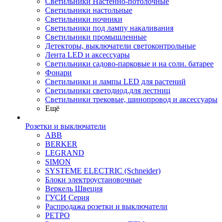
Светильники Настенно-потолочные
Светильники настольные
Светильники ночники
Светильники под лампу накаливания
Светильники промышленные
Детекторы, выключатели светоконтрольные
Лента LED и аксессуары
Светильники садово-парковые и на солн. батарее
Фонари
Светильники и лампы LED для растений
Светильники светодиод.для лестниц
Светильники трековые, шинопровод и аксессуары
Ещё
Розетки и выключатели
ABB
BERKER
LEGRAND
SIMON
SYSTEME ELECTRIC (Schneider)
Блоки электроустановочные
Веркель Швеция
ГУСИ Серия
Распродажа розетки и выключатели
РЕТРО