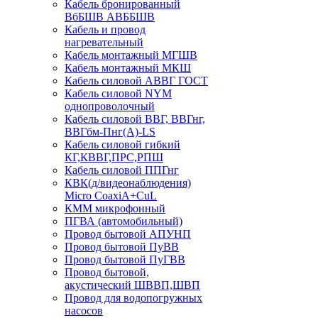
Кабель бронированный
ВбБШВ АВББШВ
Кабель и провод
нагревательный
Кабель монтажный МГШВ
Кабель монтажный МКШ
Кабель силовой АВВГ ГОСТ
Кабель силовой NYM
однопроволочный
Кабель силовой ВВГ, ВВГнг,
ВВГбм-Пнг(А)-LS
Кабель силовой гибкий
КГ,КВВГ,ПРС,РПШ
Кабель силовой ППГнг
КВК(д/видеонаблюдения)
Micro CoaxiA+CuL
КММ микрофонный
ПГВА (автомобильный)
Провод бытовой АПУНП
Провод бытовой ПуВВ
Провод бытовой ПуГВВ
Провод бытовой,
акустический ШВВП,ШВП
Провод для водопогружных
насосов