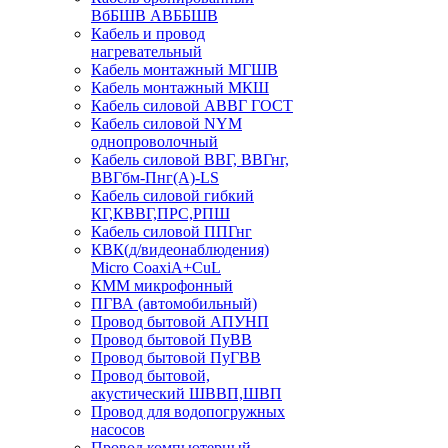
ВбБШВ АВББШВ
Кабель и провод
нагревательный
Кабель монтажный МГШВ
Кабель монтажный МКШ
Кабель силовой АВВГ ГОСТ
Кабель силовой NYM
однопроволочный
Кабель силовой ВВГ, ВВГнг,
ВВГбм-Пнг(А)-LS
Кабель силовой гибкий
КГ,КВВГ,ПРС,РПШ
Кабель силовой ППГнг
КВК(д/видеонаблюдения)
Micro CoaxiA+CuL
КММ микрофонный
ПГВА (автомобильный)
Провод бытовой АПУНП
Провод бытовой ПуВВ
Провод бытовой ПуГВВ
Провод бытовой,
акустический ШВВП,ШВП
Провод для водопогружных
насосов
Провод компьютерный