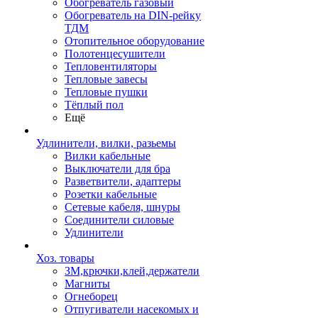
Обогреватель газовый
Обогреватель на DIN-рейку
ТДМ
Отопительное оборудование
Полотенцесушители
Тепловентиляторы
Тепловые завесы
Тепловые пушки
Тёплый пол
Ещё
Удлинители, вилки, разьемы
Вилки кабельные
Выключатели для бра
Разветвители, адаптеры
Розетки кабельные
Сетевые кабеля, шнуры
Соединители силовые
Удлинители
Хоз. товары
ЗМ,крючки,клей,держатели
Магниты
Огнеборец
Отпугиватели насекомых и