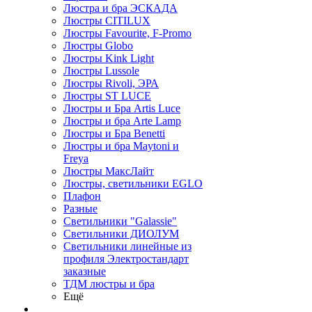
Люстра и бра ЭСКАДА
Люстры CITILUX
Люстры Favourite, F-Promo
Люстры Globo
Люстры Kink Light
Люстры Lussole
Люстры Rivoli, ЭРА
Люстры ST LUCE
Люстры и Бра Artis Luce
Люстры и бра Arte Lamp
Люстры и Бра Benetti
Люстры и бра Maytoni и
Freya
Люстры МаксЛайт
Люстры, светильники EGLO
Плафон
Разные
Светильники "Galassie"
Светильники ДИОЛУМ
Светильники линейные из
профиля Электростандарт
заказные
ТДМ люстры и бра
Ещё