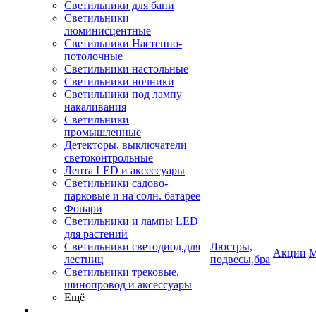
Светильники для бани
Светильники
люминисцентные
Светильники Настенно-
потолочные
Светильники настольные
Светильники ночники
Светильники под лампу
накаливания
Светильники
промышленные
Детекторы, выключатели
светоконтрольные
Лента LED и аксессуары
Светильники садово-
парковые и на солн. батарее
Фонари
Светильники и лампы LED
для растений
Светильники светодиод.для
Люстры,
Акции
М
лестниц
подвесы,бра
Светильники трековые,
шинопровод и аксессуары
Ещё