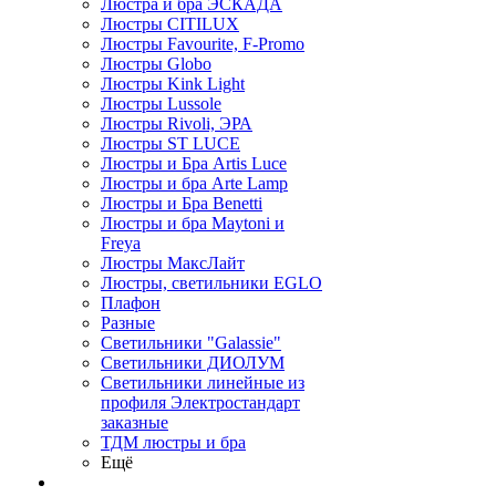
Люстра и бра ЭСКАДА
Люстры CITILUX
Люстры Favourite, F-Promo
Люстры Globo
Люстры Kink Light
Люстры Lussole
Люстры Rivoli, ЭРА
Люстры ST LUCE
Люстры и Бра Artis Luce
Люстры и бра Arte Lamp
Люстры и Бра Benetti
Люстры и бра Maytoni и
Freya
Люстры МаксЛайт
Люстры, светильники EGLO
Плафон
Разные
Светильники "Galassie"
Светильники ДИОЛУМ
Светильники линейные из
профиля Электростандарт
заказные
ТДМ люстры и бра
Ещё