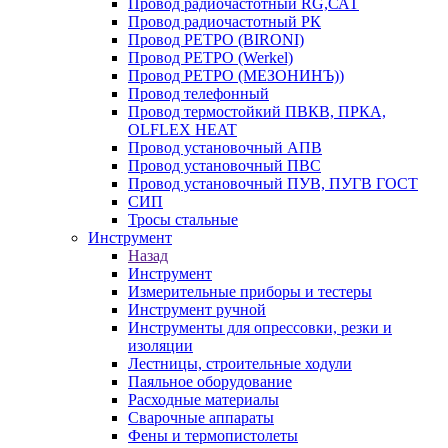
Провод радиочастотный RG,САТ
Провод радиочастотный РК
Провод РЕТРО (BIRONI)
Провод РЕТРО (Werkel)
Провод РЕТРО (МЕЗОНИНЪ))
Провод телефонный
Провод термостойкий ПВКВ, ПРКА,
OLFLEX HEAT
Провод установочный АПВ
Провод установочный ПВС
Провод установочный ПУВ, ПУГВ ГОСТ
СИП
Тросы стальные
Инструмент
Назад
Инструмент
Измерительные приборы и тестеры
Инструмент ручной
Инструменты для опрессовки, резки и
изоляции
Лестницы, строительные ходули
Паяльное оборудование
Расходные материалы
Сварочные аппараты
Фены и термопистолеты