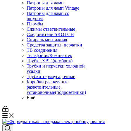
Патроны для ламп
Патроны для ламп Vintage
Патроны для ламп со
шнуром
Пломбы
Сжимы ответвительные
Соединители SKOTCH
Спираль монтажная
Средства защиты, перчатки
ТВ соединения
Телефония/Компьютер
Трубка ХВТ (кембрик)
Трубки и перчатки холодной
усадки
Трубки термоусадочные
Коробки распаячные,
разветвительные,
установочные(подрозетники)
Ещё