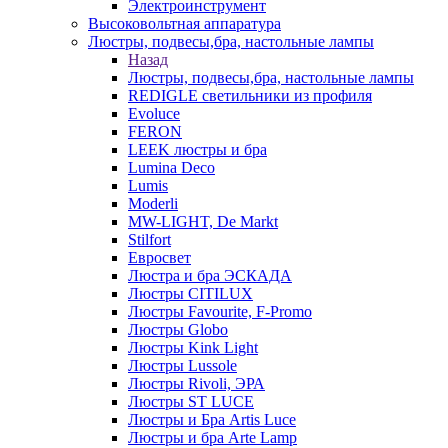
Электроинструмент
Высоковольтная аппаратура
Люстры, подвесы,бра, настольные лампы
Назад
Люстры, подвесы,бра, настольные лампы
REDIGLE светильники из профиля
Evoluce
FERON
LEEK люстры и бра
Lumina Deco
Lumis
Moderli
MW-LIGHT, De Markt
Stilfort
Евросвет
Люстра и бра ЭСКАДА
Люстры CITILUX
Люстры Favourite, F-Promo
Люстры Globo
Люстры Kink Light
Люстры Lussole
Люстры Rivoli, ЭРА
Люстры ST LUCE
Люстры и Бра Artis Luce
Люстры и бра Arte Lamp