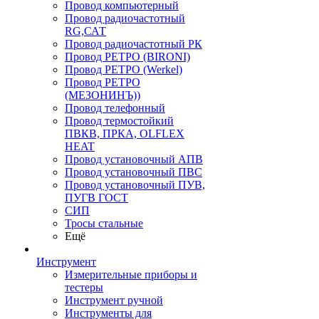
Провод компьютерный
Провод радиочастотный
RG,САТ
Провод радиочастотный РК
Провод РЕТРО (BIRONI)
Провод РЕТРО (Werkel)
Провод РЕТРО
(МЕЗОНИНЪ))
Провод телефонный
Провод термостойкий
ПВКВ, ПРКА, OLFLEX
HEAT
Провод установочный АПВ
Провод установочный ПВС
Провод установочный ПУВ,
ПУГВ ГОСТ
СИП
Тросы стальные
Ещё
Инструмент
Измерительные приборы и
тестеры
Инструмент ручной
Инструменты для