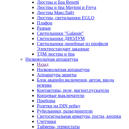
Люстры и Бра Benetti
Люстры и бра Maytoni и Freya
Люстры МаксЛайт
Люстры, светильники EGLO
Плафон
Разные
Светильники "Galassie"
Светильники ДИОЛУМ
Светильники линейные из профиля
Электростандарт заказные
ТДМ люстры и бра
Низковольтная аппаратура
Назад
Низковольтная аппаратура
Аппаратура защиты
Блок аварийн.включения, автом. ввода
резерва
Контакторы, реле, магнит.пускатели
Концевые выключатели
Приборы
Розетки на DIN рейку
Рубильники, разъединители
Светосигнальная арматура, посты, кнопки
Счетчики
Таймеры, термостаты