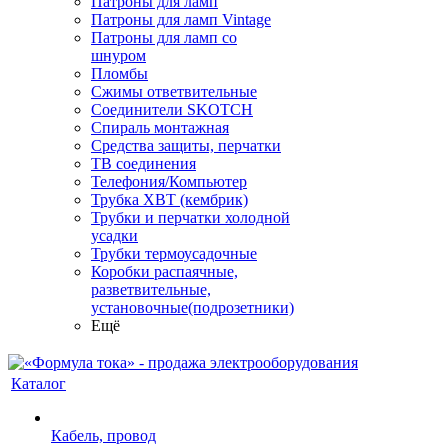
Патроны для ламп
Патроны для ламп Vintage
Патроны для ламп со
шнуром
Пломбы
Сжимы ответвительные
Соединители SKOTCH
Спираль монтажная
Средства защиты, перчатки
ТВ соединения
Телефония/Компьютер
Трубка ХВТ (кембрик)
Трубки и перчатки холодной
усадки
Трубки термоусадочные
Коробки распаячные,
разветвительные,
установочные(подрозетники)
Ещё
Каталог
Кабель, провод