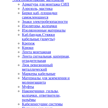
Арматура для монтажа СИП
Аэрозоль, мастика
Бирки каб.,площадки
самоклеющиеся
Знаки электробезопасности
Изоляторы, колпачки
Изоляционные материалы
Каб.бандаж.Стяжки
кабельные (хомуты)
Крепеж
Крюки
Лента монтажная
Лента сигнальная, киперная,
оградительная
Люк ревизионный
металлический
Маркеры кабельные
Материалы для заземления и
молниезащита
Муфты
Наконечники, гильзы,
колпачки. ответвители,
разъёмы
Кабеленесущие системы