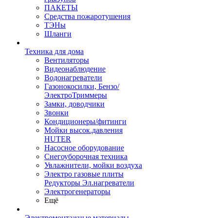
ПАКЕТЫ
Средства пожаротушения
ТЭНы
Шланги
Техника для дома
Вентиляторы
Видеонаблюдение
Водонагреватели
Газонокосилки, Бензо/
ЭлектроТриммеры
Замки, доводчики
Звонки
Кондиционеры/фитинги
Мойки высок.давления
HUTER
Насосное оборудование
Снегоуборочная техника
Увлажнители, мойки воздуха
Электро газовые плиты
Редукторы Эл.нагреватели
Электрогенераторы
Ещё
Электромонтажные материалы