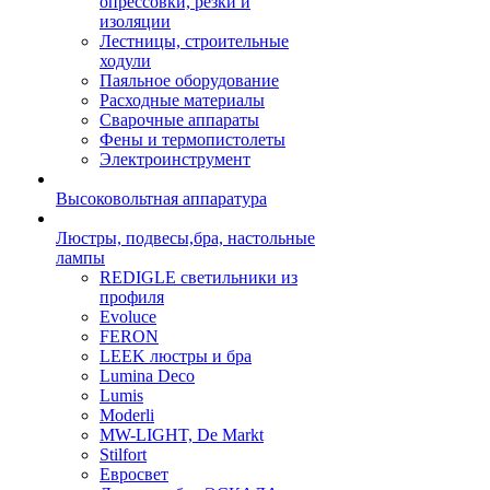
опрессовки, резки и
изоляции
Лестницы, строительные
ходули
Паяльное оборудование
Расходные материалы
Сварочные аппараты
Фены и термопистолеты
Электроинструмент
Высоковольтная аппаратура
Люстры, подвесы,бра, настольные
лампы
REDIGLE светильники из
профиля
Evoluce
FERON
LEEK люстры и бра
Lumina Deco
Lumis
Moderli
MW-LIGHT, De Markt
Stilfort
Евросвет