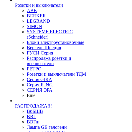
Розетки и выключатели
ABB
BERKER
LEGRAND
SIMON
SYSTEME ELECTRIC
(Schneider)
Блоки электроустановочные
Веркель Швеция
ГУСИ Серия
Распродажа розетки и
выключатели
РЕТРО
Розетки и выключатели ТДМ
Серия GIRA
Серия JUNG
СЕРИЯ ЭРА
Ещё
РАСПРОДАЖА!!!
ВбБШВ
ВВГ
ВВГнг
Лампа GE галогенн