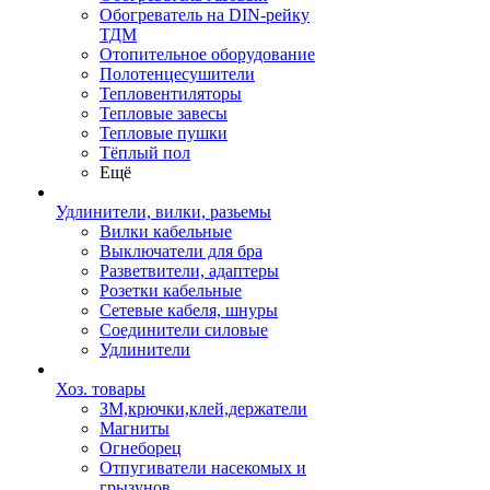
Обогреватель на DIN-рейку
ТДМ
Отопительное оборудование
Полотенцесушители
Тепловентиляторы
Тепловые завесы
Тепловые пушки
Тёплый пол
Ещё
Удлинители, вилки, разьемы
Вилки кабельные
Выключатели для бра
Разветвители, адаптеры
Розетки кабельные
Сетевые кабеля, шнуры
Соединители силовые
Удлинители
Хоз. товары
ЗМ,крючки,клей,держатели
Магниты
Огнеборец
Отпугиватели насекомых и
грызунов