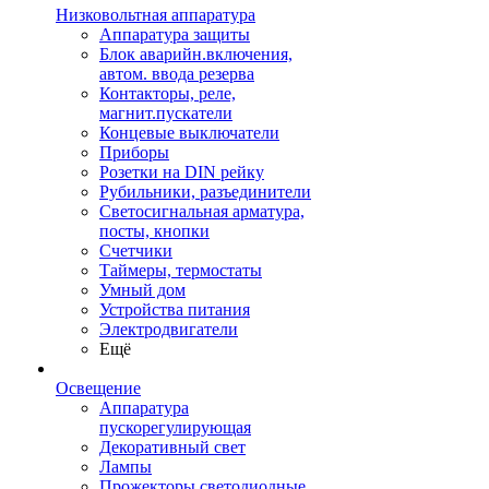
Низковольтная аппаратура
Аппаратура защиты
Блок аварийн.включения,
автом. ввода резерва
Контакторы, реле,
магнит.пускатели
Концевые выключатели
Приборы
Розетки на DIN рейку
Рубильники, разъединители
Светосигнальная арматура,
посты, кнопки
Счетчики
Таймеры, термостаты
Умный дом
Устройства питания
Электродвигатели
Ещё
Освещение
Аппаратура
пускорегулирующая
Декоративный свет
Лампы
Прожекторы светодиодные