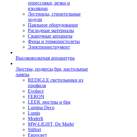
опрессовки, резки и
изоляции
Лестницы, строительные
ходули
Паяльное оборудование
Расходные материалы
Сварочные аппараты
Фены и термопистолеты
Электроинструмент
Высоковольтная аппаратура
Люстры, подвесы,бра, настольные
лампы
REDIGLE светильники из
профиля
Evoluce
FERON
LEEK люстры и бра
Lumina Deco
Lumis
Moderli
MW-LIGHT, De Markt
Stilfort
Евросвет