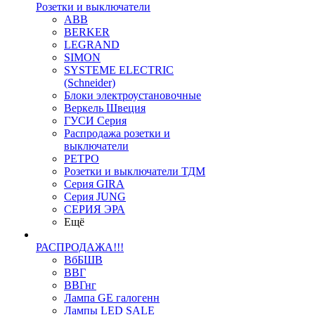
Розетки и выключатели
ABB
BERKER
LEGRAND
SIMON
SYSTEME ELECTRIC
(Schneider)
Блоки электроустановочные
Веркель Швеция
ГУСИ Серия
Распродажа розетки и
выключатели
РЕТРО
Розетки и выключатели ТДМ
Серия GIRA
Серия JUNG
СЕРИЯ ЭРА
Ещё
РАСПРОДАЖА!!!
ВбБШВ
ВВГ
ВВГнг
Лампа GE галогенн
Лампы LED SALE