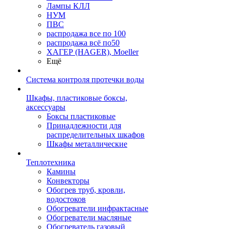
Лампы КЛЛ
НУМ
ПВС
распродажа все по 100
распродажа всё по50
ХАГЕР (HAGER), Moeller
Ещё
Система контроля протечки воды
Шкафы, пластиковые боксы,
аксессуары
Боксы пластиковые
Принадлежности для
распределительных шкафов
Шкафы металлические
Теплотехника
Камины
Конвекторы
Обогрев труб, кровли,
водостоков
Обогреватели инфрактасные
Обогреватели масляные
Обогреватель газовый