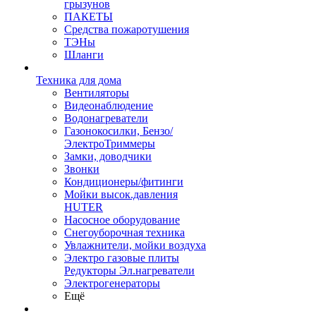
грызунов
ПАКЕТЫ
Средства пожаротушения
ТЭНы
Шланги
Техника для дома
Вентиляторы
Видеонаблюдение
Водонагреватели
Газонокосилки, Бензо/
ЭлектроТриммеры
Замки, доводчики
Звонки
Кондиционеры/фитинги
Мойки высок.давления
HUTER
Насосное оборудование
Снегоуборочная техника
Увлажнители, мойки воздуха
Электро газовые плиты
Редукторы Эл.нагреватели
Электрогенераторы
Ещё