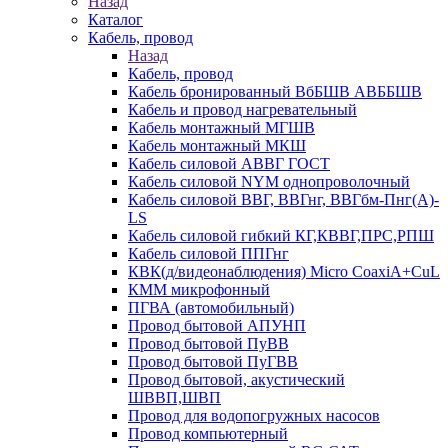
Назад
Каталог
Кабель, провод
Назад
Кабель, провод
Кабель бронированный ВбБШВ АВББШВ
Кабель и провод нагревательный
Кабель монтажный МГШВ
Кабель монтажный МКШ
Кабель силовой АВВГ ГОСТ
Кабель силовой NYM однопроволочный
Кабель силовой ВВГ, ВВГнг, ВВГбм-Пнг(А)-
LS
Кабель силовой гибкий КГ,КВВГ,ПРС,РПШ
Кабель силовой ППГнг
КВК(д/видеонаблюдения) Micro CoaxiA+CuL
КММ микрофонный
ПГВА (автомобильный)
Провод бытовой АПУНП
Провод бытовой ПуВВ
Провод бытовой ПуГВВ
Провод бытовой, акустический
ШВВП,ШВП
Провод для водопогружных насосов
Провод компьютерный