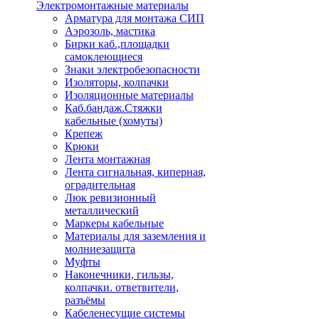
Электромонтажные материалы
Арматура для монтажа СИП
Аэрозоль, мастика
Бирки каб.,площадки
самоклеющиеся
Знаки электробезопасности
Изоляторы, колпачки
Изоляционные материалы
Каб.бандаж.Стяжки
кабельные (хомуты)
Крепеж
Крюки
Лента монтажная
Лента сигнальная, киперная,
оградительная
Люк ревизионный
металлический
Маркеры кабельные
Материалы для заземления и
молниезащита
Муфты
Наконечники, гильзы,
колпачки. ответвители,
разъёмы
Кабеленесущие системы