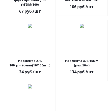
двусторонняя (100
вес 180г AVIORA 1/90
г)TDM(100)
106
руб.
/шт
67
руб.
/шт
Изолента Х/Б
Изолента Х/Б 15мм
100гр.чёрная(10/150шт.)
(рул.50м)
34
руб.
/шт
134
руб.
/шт