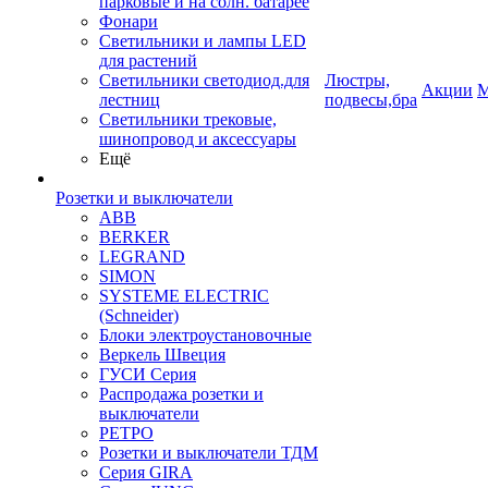
парковые и на солн. батарее
Фонари
Светильники и лампы LED
для растений
Светильники светодиод.для
Люстры,
Акции
М
лестниц
подвесы,бра
Светильники трековые,
шинопровод и аксессуары
Ещё
Розетки и выключатели
ABB
BERKER
LEGRAND
SIMON
SYSTEME ELECTRIC
(Schneider)
Блоки электроустановочные
Веркель Швеция
ГУСИ Серия
Распродажа розетки и
выключатели
РЕТРО
Розетки и выключатели ТДМ
Серия GIRA