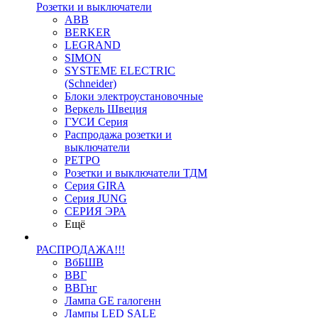
Розетки и выключатели
ABB
BERKER
LEGRAND
SIMON
SYSTEME ELECTRIC
(Schneider)
Блоки электроустановочные
Веркель Швеция
ГУСИ Серия
Распродажа розетки и
выключатели
РЕТРО
Розетки и выключатели ТДМ
Серия GIRA
Серия JUNG
СЕРИЯ ЭРА
Ещё
РАСПРОДАЖА!!!
ВбБШВ
ВВГ
ВВГнг
Лампа GE галогенн
Лампы LED SALE