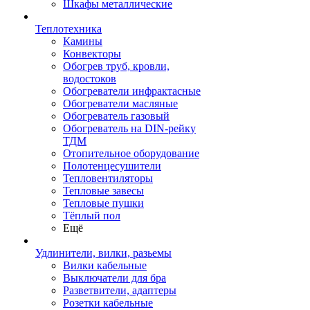
Шкафы металлические
Теплотехника
Камины
Конвекторы
Обогрев труб, кровли,
водостоков
Обогреватели инфрактасные
Обогреватели масляные
Обогреватель газовый
Обогреватель на DIN-рейку
ТДМ
Отопительное оборудование
Полотенцесушители
Тепловентиляторы
Тепловые завесы
Тепловые пушки
Тёплый пол
Ещё
Удлинители, вилки, разьемы
Вилки кабельные
Выключатели для бра
Разветвители, адаптеры
Розетки кабельные