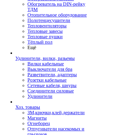
Обогреватель на DIN-рейку
ТДМ
Отопительное оборудование
Полотенцесушители
Тепловентиляторы
Тепловые завесы
Тепловые пушки
Тёплый пол
Ещё
Удлинители, вилки, разьемы
Вилки кабельные
Выключатели для бра
Разветвители, адаптеры
Розетки кабельные
Сетевые кабеля, шнуры
Соединители силовые
Удлинители
Хоз. товары
ЗМ,крючки,клей,держатели
Магниты
Огнеборец
Отпугиватели насекомых и
грызунов