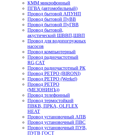
КММ микрофонный
ПГВА (автомобильный)
Провод бытовой АПУНП
Провод бытовой ПуВВ
Провод бытовой ПуГВВ
Провод бытовой,
акустический ШВВП,ШВП
Провод для водопогружных
насосов
Провод компьютерный
Провод радиочастотный
RG,САТ
Провод радиочастотный РК
Провод РЕТРО (BIRONI)
Провод РЕТРО (Werkel)
Провод РЕТРО
(МЕЗОНИНЪ))
Провод телефонный
Провод термостойкий
ПВКВ, ПРКА, OLFLEX
HEAT
Провод установочный АПВ
Провод установочный ПВС
Провод установочный ПУВ,
ПУГВ ГОСТ