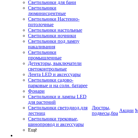
Светильники для бани
Светильники
люминисцентные
Светильники Настенно-
потолочные
Светильники настольные
Светильники ночники
Светильники под лампу
накаливания
Светильники
промышленные
Детекторы, выключатели
светоконтрольные
Лента LED и аксессуары
Светильники садово-
парковые и на солн. батарее
Фонари
Светильники и лампы LED
для растений
Светильники светодиод.для
Люстры,
Акции
М
лестниц
подвесы,бра
Светильники трековые,
шинопровод и аксессуары
Ещё