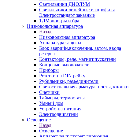
Светильники ДИОЛУМ
Светильники линейные из профиля
Электростандарт заказные
ТДМ люстры и бра
Низковольтная аппаратура
Назад
Низковольтная аппаратура
Аппаратура защиты
Блок аварийн.включения, автом. ввода
резерва
Контакторы, реле, магнит.пускатели
Концевые выключатели
Приборы
Розетки на DIN рейку
Рубильники, разъединители
Светосигнальная арматура, посты, кнопки
Счетчики
Таймеры, термостаты
Умный дом
Устройства питания
Электродвигатели
Освещение
Назад
Освещение
Аппаратура пускорегулирующая