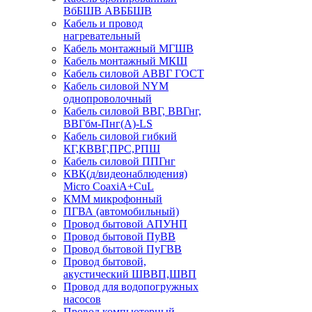
ВбБШВ АВББШВ
Кабель и провод
нагревательный
Кабель монтажный МГШВ
Кабель монтажный МКШ
Кабель силовой АВВГ ГОСТ
Кабель силовой NYM
однопроволочный
Кабель силовой ВВГ, ВВГнг,
ВВГбм-Пнг(А)-LS
Кабель силовой гибкий
КГ,КВВГ,ПРС,РПШ
Кабель силовой ППГнг
КВК(д/видеонаблюдения)
Micro CoaxiA+CuL
КММ микрофонный
ПГВА (автомобильный)
Провод бытовой АПУНП
Провод бытовой ПуВВ
Провод бытовой ПуГВВ
Провод бытовой,
акустический ШВВП,ШВП
Провод для водопогружных
насосов
Провод компьютерный