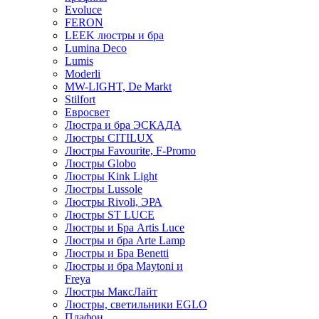
Evoluce
FERON
LEEK люстры и бра
Lumina Deco
Lumis
Moderli
MW-LIGHT, De Markt
Stilfort
Евросвет
Люстра и бра ЭСКАДА
Люстры CITILUX
Люстры Favourite, F-Promo
Люстры Globo
Люстры Kink Light
Люстры Lussole
Люстры Rivoli, ЭРА
Люстры ST LUCE
Люстры и Бра Artis Luce
Люстры и бра Arte Lamp
Люстры и Бра Benetti
Люстры и бра Maytoni и
Freya
Люстры МаксЛайт
Люстры, светильники EGLO
Плафон