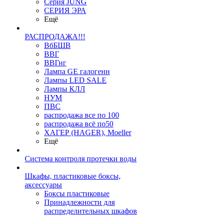
Серия JUNG
СЕРИЯ ЭРА
Ещё
РАСПРОДАЖА!!!
ВбБШВ
ВВГ
ВВГнг
Лампа GE галогенн
Лампы LED SALE
Лампы КЛЛ
НУМ
ПВС
распродажа все по 100
распродажа всё по50
ХАГЕР (HAGER), Moeller
Ещё
Система контроля протечки воды
Шкафы, пластиковые боксы,
аксессуары
Боксы пластиковые
Принадлежности для
распределительных шкафов