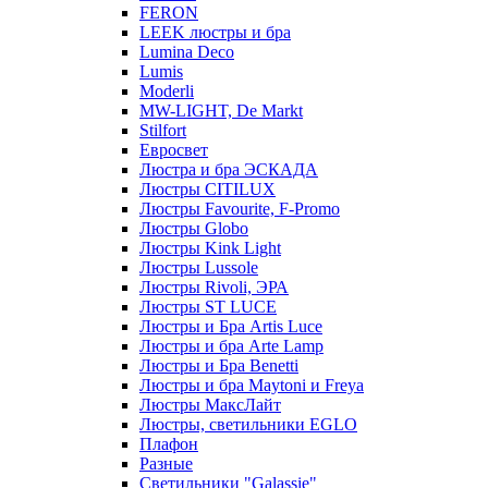
FERON
LEEK люстры и бра
Lumina Deco
Lumis
Moderli
MW-LIGHT, De Markt
Stilfort
Евросвет
Люстра и бра ЭСКАДА
Люстры CITILUX
Люстры Favourite, F-Promo
Люстры Globo
Люстры Kink Light
Люстры Lussole
Люстры Rivoli, ЭРА
Люстры ST LUCE
Люстры и Бра Artis Luce
Люстры и бра Arte Lamp
Люстры и Бра Benetti
Люстры и бра Maytoni и Freya
Люстры МаксЛайт
Люстры, светильники EGLO
Плафон
Разные
Светильники "Galassie"