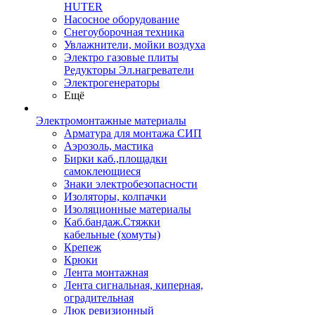
HUTER
Насосное оборудование
Снегоуборочная техника
Увлажнители, мойки воздуха
Электро газовые плиты
Редукторы Эл.нагреватели
Электрогенераторы
Ещё
Электромонтажные материалы
Арматура для монтажа СИП
Аэрозоль, мастика
Бирки каб.,площадки
самоклеющиеся
Знаки электробезопасности
Изоляторы, колпачки
Изоляционные материалы
Каб.бандаж.Стяжки
кабельные (хомуты)
Крепеж
Крюки
Лента монтажная
Лента сигнальная, киперная,
оградительная
Люк ревизионный