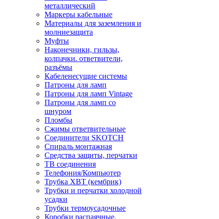
металлический
Маркеры кабельные
Материалы для заземления и
молниезащита
Муфты
Наконечники, гильзы,
колпачки. ответвители,
разъёмы
Кабеленесущие системы
Патроны для ламп
Патроны для ламп Vintage
Патроны для ламп со
шнуром
Пломбы
Сжимы ответвительные
Соединители SKOTCH
Спираль монтажная
Средства защиты, перчатки
ТВ соединения
Телефония/Компьютер
Трубка ХВТ (кембрик)
Трубки и перчатки холодной
усадки
Трубки термоусадочные
Коробки распаячные,