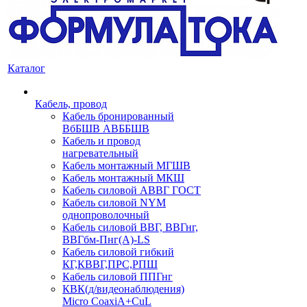
Каталог
Кабель, провод
Кабель бронированный
ВбБШВ АВББШВ
Кабель и провод
нагревательный
Кабель монтажный МГШВ
Кабель монтажный МКШ
Кабель силовой АВВГ ГОСТ
Кабель силовой NYM
однопроволочный
Кабель силовой ВВГ, ВВГнг,
ВВГбм-Пнг(А)-LS
Кабель силовой гибкий
КГ,КВВГ,ПРС,РПШ
Кабель силовой ППГнг
КВК(д/видеонаблюдения)
Micro CoaxiA+CuL