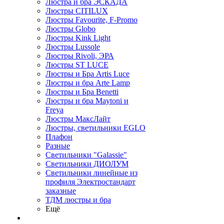
Люстра и бра ЭСКАДА
Люстры CITILUX
Люстры Favourite, F-Promo
Люстры Globo
Люстры Kink Light
Люстры Lussole
Люстры Rivoli, ЭРА
Люстры ST LUCE
Люстры и Бра Artis Luce
Люстры и бра Arte Lamp
Люстры и Бра Benetti
Люстры и бра Maytoni и
Freya
Люстры МаксЛайт
Люстры, светильники EGLO
Плафон
Разные
Светильники "Galassie"
Светильники ДИОЛУМ
Светильники линейные из
профиля Электростандарт
заказные
ТДМ люстры и бра
Ещё