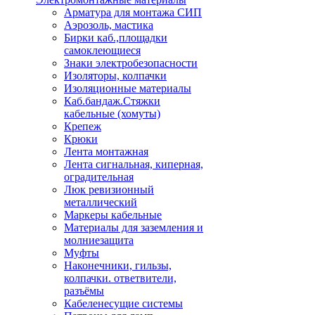
Арматура для монтажа СИП
Аэрозоль, мастика
Бирки каб.,площадки
самоклеющиеся
Знаки электробезопасности
Изоляторы, колпачки
Изоляционные материалы
Каб.бандаж.Стяжки
кабельные (хомуты)
Крепеж
Крюки
Лента монтажная
Лента сигнальная, киперная,
оградительная
Люк ревизионный
металлический
Маркеры кабельные
Материалы для заземления и
молниезащита
Муфты
Наконечники, гильзы,
колпачки. ответвители,
разъёмы
Кабеленесущие системы