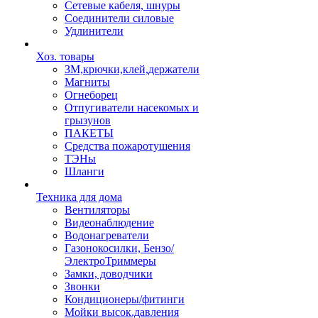
Сетевые кабеля, шнуры
Соединители силовые
Удлинители
Хоз. товары
ЗМ,крючки,клей,держатели
Магниты
Огнеборец
Отпугиватели насекомых и
грызунов
ПАКЕТЫ
Средства пожаротушения
ТЭНы
Шланги
Техника для дома
Вентиляторы
Видеонаблюдение
Водонагреватели
Газонокосилки, Бензо/
ЭлектроТриммеры
Замки, доводчики
Звонки
Кондиционеры/фитинги
Мойки высок.давления