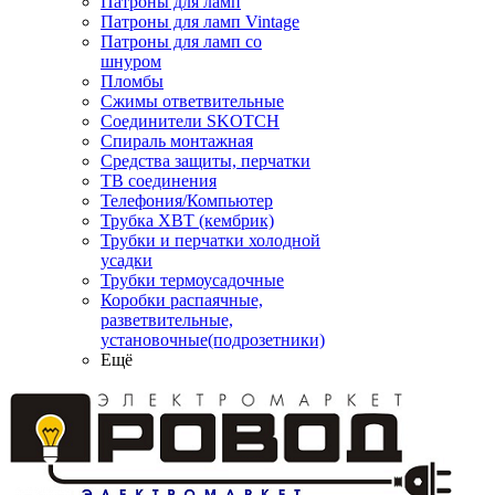
Патроны для ламп
Патроны для ламп Vintage
Патроны для ламп со
шнуром
Пломбы
Сжимы ответвительные
Соединители SKOTCH
Спираль монтажная
Средства защиты, перчатки
ТВ соединения
Телефония/Компьютер
Трубка ХВТ (кембрик)
Трубки и перчатки холодной
усадки
Трубки термоусадочные
Коробки распаячные,
разветвительные,
установочные(подрозетники)
Ещё