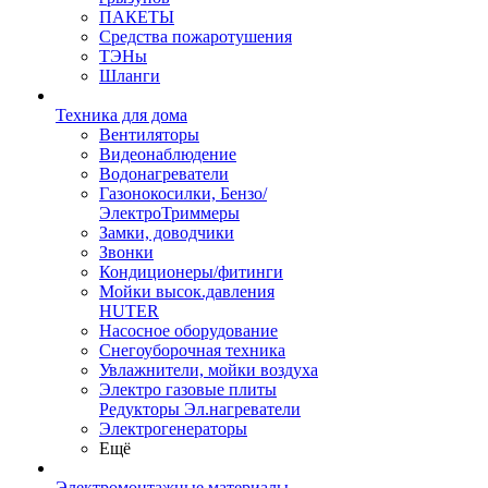
ПАКЕТЫ
Средства пожаротушения
ТЭНы
Шланги
Техника для дома
Вентиляторы
Видеонаблюдение
Водонагреватели
Газонокосилки, Бензо/
ЭлектроТриммеры
Замки, доводчики
Звонки
Кондиционеры/фитинги
Мойки высок.давления
HUTER
Насосное оборудование
Снегоуборочная техника
Увлажнители, мойки воздуха
Электро газовые плиты
Редукторы Эл.нагреватели
Электрогенераторы
Ещё
Электромонтажные материалы