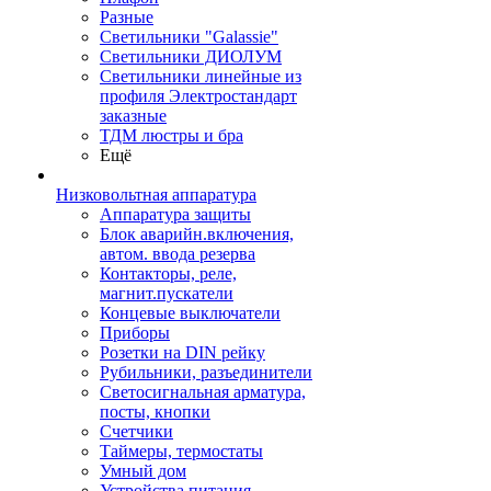
Разные
Светильники "Galassie"
Светильники ДИОЛУМ
Светильники линейные из
профиля Электростандарт
заказные
ТДМ люстры и бра
Ещё
Низковольтная аппаратура
Аппаратура защиты
Блок аварийн.включения,
автом. ввода резерва
Контакторы, реле,
магнит.пускатели
Концевые выключатели
Приборы
Розетки на DIN рейку
Рубильники, разъединители
Светосигнальная арматура,
посты, кнопки
Счетчики
Таймеры, термостаты
Умный дом
Устройства питания