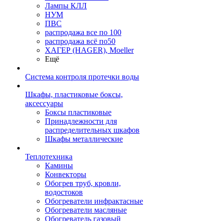
Лампы КЛЛ
НУМ
ПВС
распродажа все по 100
распродажа всё по50
ХАГЕР (HAGER), Moeller
Ещё
Система контроля протечки воды
Шкафы, пластиковые боксы,
аксессуары
Боксы пластиковые
Принадлежности для
распределительных шкафов
Шкафы металлические
Теплотехника
Камины
Конвекторы
Обогрев труб, кровли,
водостоков
Обогреватели инфрактасные
Обогреватели масляные
Обогреватель газовый