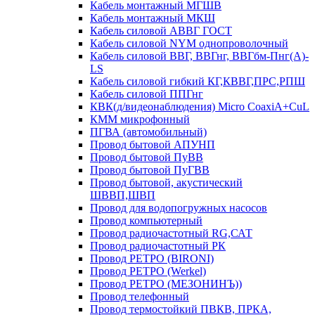
Кабель монтажный МГШВ
Кабель монтажный МКШ
Кабель силовой АВВГ ГОСТ
Кабель силовой NYM однопроволочный
Кабель силовой ВВГ, ВВГнг, ВВГбм-Пнг(А)-
LS
Кабель силовой гибкий КГ,КВВГ,ПРС,РПШ
Кабель силовой ППГнг
КВК(д/видеонаблюдения) Micro CoaxiA+CuL
КММ микрофонный
ПГВА (автомобильный)
Провод бытовой АПУНП
Провод бытовой ПуВВ
Провод бытовой ПуГВВ
Провод бытовой, акустический
ШВВП,ШВП
Провод для водопогружных насосов
Провод компьютерный
Провод радиочастотный RG,САТ
Провод радиочастотный РК
Провод РЕТРО (BIRONI)
Провод РЕТРО (Werkel)
Провод РЕТРО (МЕЗОНИНЪ))
Провод телефонный
Провод термостойкий ПВКВ, ПРКА,