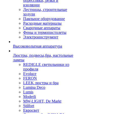
опрессовки, резки и
изоляции
Лестницы, строительные
ходули
Паяльное оборудование
Расходные материалы
Сварочные аппараты
Фены и термопистолеты
Электроинструмент
Высоковольтная аппаратура
Люстры, подвесы,бра, настольные
лампы
REDIGLE светильники из
профиля
Evoluce
FERON
LEEK люстры и бра
Lumina Deco
Lumis
Moderli
MW-LIGHT, De Markt
Stilfort
Евросвет