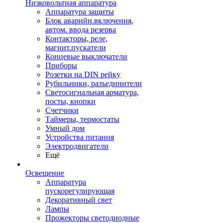
Низковольтная аппаратура
Аппаратура защиты
Блок аварийн.включения,
автом. ввода резерва
Контакторы, реле,
магнит.пускатели
Концевые выключатели
Приборы
Розетки на DIN рейку
Рубильники, разъединители
Светосигнальная арматура,
посты, кнопки
Счетчики
Таймеры, термостаты
Умный дом
Устройства питания
Электродвигатели
Ещё
Освещение
Аппаратура
пускорегулирующая
Декоративный свет
Лампы
Прожекторы светодиодные