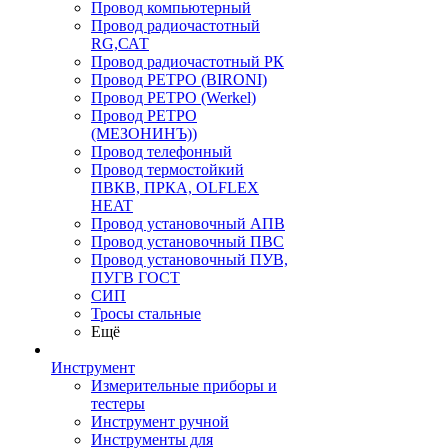
Провод компьютерный
Провод радиочастотный
RG,САТ
Провод радиочастотный РК
Провод РЕТРО (BIRONI)
Провод РЕТРО (Werkel)
Провод РЕТРО
(МЕЗОНИНЪ))
Провод телефонный
Провод термостойкий
ПВКВ, ПРКА, OLFLEX
HEAT
Провод установочный АПВ
Провод установочный ПВС
Провод установочный ПУВ,
ПУГВ ГОСТ
СИП
Тросы стальные
Ещё
Инструмент
Измерительные приборы и
тестеры
Инструмент ручной
Инструменты для