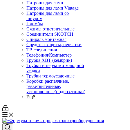
Патроны для ламп
Патроны для ламп Vintage
Патроны для ламп со
шнуром
Пломбы
Сжимы ответвительные
Соединители SKOTCH
Спираль монтажная
Средства защиты, перчатки
ТВ соединения
Телефония/Компьютер
Трубка ХВТ (кембрик)
Трубки и перчатки холодной
усадки
Трубки термоусадочные
Коробки распаячные,
разветвительные,
установочные(подрозетники)
Ещё