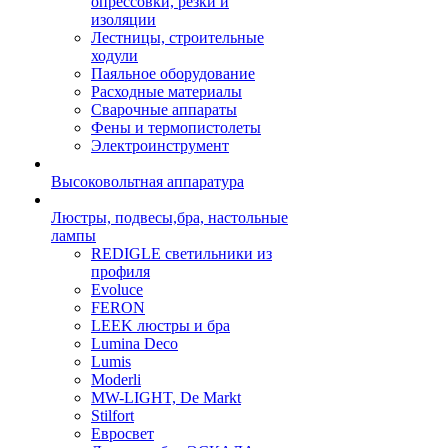
опрессовки, резки и
изоляции
Лестницы, строительные
ходули
Паяльное оборудование
Расходные материалы
Сварочные аппараты
Фены и термопистолеты
Электроинструмент
Высоковольтная аппаратура
Люстры, подвесы,бра, настольные
лампы
REDIGLE светильники из
профиля
Evoluce
FERON
LEEK люстры и бра
Lumina Deco
Lumis
Moderli
MW-LIGHT, De Markt
Stilfort
Евросвет