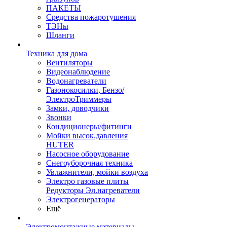
ПАКЕТЫ
Средства пожаротушения
ТЭНы
Шланги
Техника для дома
Вентиляторы
Видеонаблюдение
Водонагреватели
Газонокосилки, Бензо/
ЭлектроТриммеры
Замки, доводчики
Звонки
Кондиционеры/фитинги
Мойки высок.давления
HUTER
Насосное оборудование
Снегоуборочная техника
Увлажнители, мойки воздуха
Электро газовые плиты
Редукторы Эл.нагреватели
Электрогенераторы
Ещё
Электромонтажные материалы