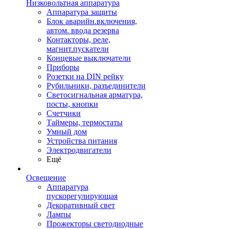
Низковольтная аппаратура
Аппаратура защиты
Блок аварийн.включения,
автом. ввода резерва
Контакторы, реле,
магнит.пускатели
Концевые выключатели
Приборы
Розетки на DIN рейку
Рубильники, разъединители
Светосигнальная арматура,
посты, кнопки
Счетчики
Таймеры, термостаты
Умный дом
Устройства питания
Электродвигатели
Ещё
Освещение
Аппаратура
пускорегулирующая
Декоративный свет
Лампы
Прожекторы светодиодные