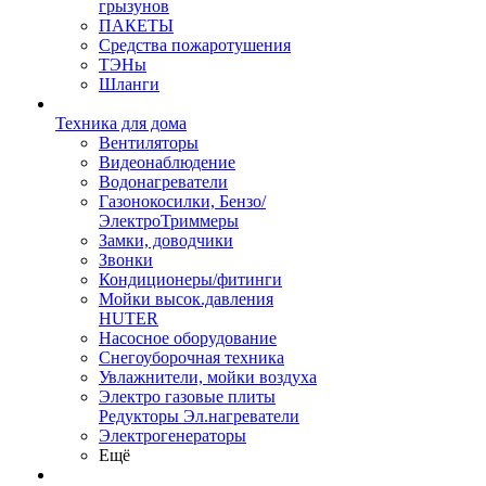
грызунов
ПАКЕТЫ
Средства пожаротушения
ТЭНы
Шланги
Техника для дома
Вентиляторы
Видеонаблюдение
Водонагреватели
Газонокосилки, Бензо/
ЭлектроТриммеры
Замки, доводчики
Звонки
Кондиционеры/фитинги
Мойки высок.давления
HUTER
Насосное оборудование
Снегоуборочная техника
Увлажнители, мойки воздуха
Электро газовые плиты
Редукторы Эл.нагреватели
Электрогенераторы
Ещё