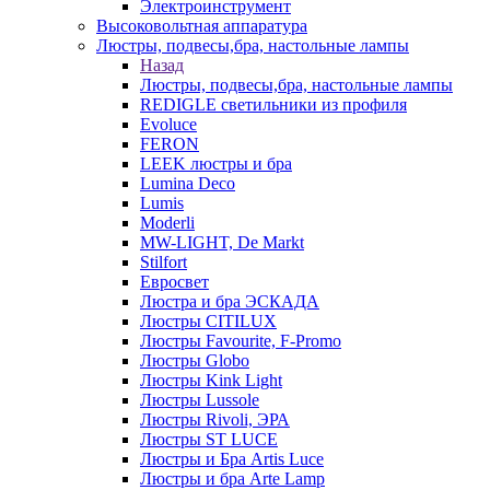
Электроинструмент
Высоковольтная аппаратура
Люстры, подвесы,бра, настольные лампы
Назад
Люстры, подвесы,бра, настольные лампы
REDIGLE светильники из профиля
Evoluce
FERON
LEEK люстры и бра
Lumina Deco
Lumis
Moderli
MW-LIGHT, De Markt
Stilfort
Евросвет
Люстра и бра ЭСКАДА
Люстры CITILUX
Люстры Favourite, F-Promo
Люстры Globo
Люстры Kink Light
Люстры Lussole
Люстры Rivoli, ЭРА
Люстры ST LUCE
Люстры и Бра Artis Luce
Люстры и бра Arte Lamp