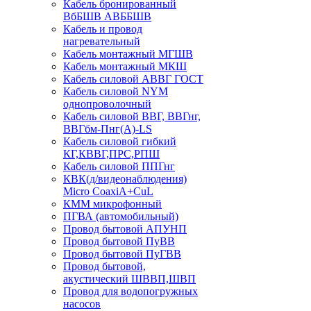
Кабель бронированный
ВбБШВ АВББШВ
Кабель и провод
нагревательный
Кабель монтажный МГШВ
Кабель монтажный МКШ
Кабель силовой АВВГ ГОСТ
Кабель силовой NYM
однопроволочный
Кабель силовой ВВГ, ВВГнг,
ВВГбм-Пнг(А)-LS
Кабель силовой гибкий
КГ,КВВГ,ПРС,РПШ
Кабель силовой ППГнг
КВК(д/видеонаблюдения)
Micro CoaxiA+CuL
КММ микрофонный
ПГВА (автомобильный)
Провод бытовой АПУНП
Провод бытовой ПуВВ
Провод бытовой ПуГВВ
Провод бытовой,
акустический ШВВП,ШВП
Провод для водопогружных
насосов