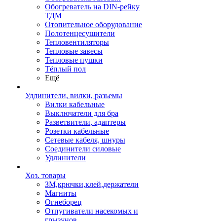
Обогреватель на DIN-рейку
ТДМ
Отопительное оборудование
Полотенцесушители
Тепловентиляторы
Тепловые завесы
Тепловые пушки
Тёплый пол
Ещё
Удлинители, вилки, разьемы
Вилки кабельные
Выключатели для бра
Разветвители, адаптеры
Розетки кабельные
Сетевые кабеля, шнуры
Соединители силовые
Удлинители
Хоз. товары
ЗМ,крючки,клей,держатели
Магниты
Огнеборец
Отпугиватели насекомых и
грызунов