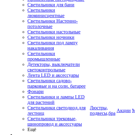
Светильники для бани
Светильники
люминисцентные
Светильники Настенно-
потолочные
Светильники настольные
Светильники ночники
Светильники под лампу
накаливания
Светильники
промышленные
Детекторы, выключатели
светоконтрольные
Лента LED и аксессуары
Светильники садово-
парковые и на солн. батарее
Фонари
Светильники и лампы LED
для растений
Светильники светодиод.для
Люстры,
Акции
М
лестниц
подвесы,бра
Светильники трековые,
шинопровод и аксессуары
Ещё