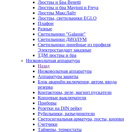
Люстры и Бра Benetti
Люстры и бра Maytoni и Freya
Люстры МаксЛайт
Люстры, светильники EGLO
Плафон
Разные
Светильники "Galassie"
Светильники ДИОЛУМ
Светильники линейные из профиля
Электростандарт заказные
ТДМ люстры и бра
Низковольтная аппаратура
Назад
Низковольтная аппаратура
Аппаратура защиты
Блок аварийн.включения, автом. ввода
резерва
Контакторы, реле, магнит.пускатели
Концевые выключатели
Приборы
Розетки на DIN рейку
Рубильники, разъединители
Светосигнальная арматура, посты, кнопки
Счетчики
Таймеры, термостаты