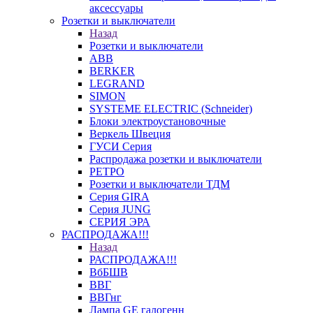
аксессуары
Розетки и выключатели
Назад
Розетки и выключатели
ABB
BERKER
LEGRAND
SIMON
SYSTEME ELECTRIC (Schneider)
Блоки электроустановочные
Веркель Швеция
ГУСИ Серия
Распродажа розетки и выключатели
РЕТРО
Розетки и выключатели ТДМ
Серия GIRA
Серия JUNG
СЕРИЯ ЭРА
РАСПРОДАЖА!!!
Назад
РАСПРОДАЖА!!!
ВбБШВ
ВВГ
ВВГнг
Лампа GE галогенн