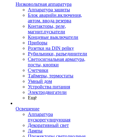
Низковольтная аппаратура
Аппаратура защиты
Блок аварийн.включения,
автом. ввода резерва
Контакторы, реле,
магнит.пускатели
Концевые выключатели
Приборы
Розетки на DIN рейку
Рубильники, разъединители
Светосигнальная арматура,
посты, кнопки
Счетчики
Таймеры, термостаты
Умный дом
Устройства питания
Электродвигатели
Ещё
Освещение
Аппаратура
пускорегулирующая
Декоративный свет
Лампы
Прожекторы светодиодные