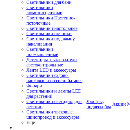
Светильники для бани
Светильники
люминисцентные
Светильники Настенно-
потолочные
Светильники настольные
Светильники ночники
Светильники под лампу
накаливания
Светильники
промышленные
Детекторы, выключатели
светоконтрольные
Лента LED и аксессуары
Светильники садово-
парковые и на солн. батарее
Фонари
Светильники и лампы LED
для растений
Светильники светодиод.для
Люстры,
Акции
М
лестниц
подвесы,бра
Светильники трековые,
шинопровод и аксессуары
Ещё