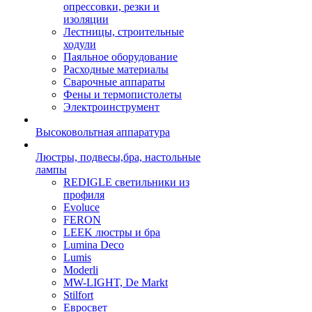
опрессовки, резки и
изоляции
Лестницы, строительные
ходули
Паяльное оборудование
Расходные материалы
Сварочные аппараты
Фены и термопистолеты
Электроинструмент
Высоковольтная аппаратура
Люстры, подвесы,бра, настольные
лампы
REDIGLE светильники из
профиля
Evoluce
FERON
LEEK люстры и бра
Lumina Deco
Lumis
Moderli
MW-LIGHT, De Markt
Stilfort
Евросвет