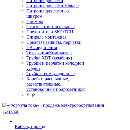
Патроны для ламп
Патроны для ламп Vintage
Патроны для ламп со
шнуром
Пломбы
Сжимы ответвительные
Соединители SKOTCH
Спираль монтажная
Средства защиты, перчатки
ТВ соединения
Телефония/Компьютер
Трубка ХВТ (кембрик)
Трубки и перчатки холодной
усадки
Трубки термоусадочные
Коробки распаячные,
разветвительные,
установочные(подрозетники)
Ещё
Каталог
Кабель, провод