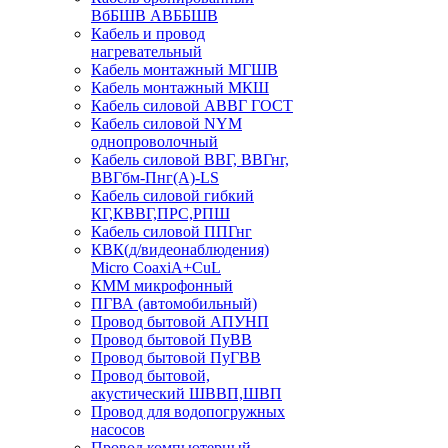
ВбБШВ АВББШВ
Кабель и провод
нагревательный
Кабель монтажный МГШВ
Кабель монтажный МКШ
Кабель силовой АВВГ ГОСТ
Кабель силовой NYM
однопроволочный
Кабель силовой ВВГ, ВВГнг,
ВВГбм-Пнг(А)-LS
Кабель силовой гибкий
КГ,КВВГ,ПРС,РПШ
Кабель силовой ППГнг
КВК(д/видеонаблюдения)
Micro CoaxiA+CuL
КММ микрофонный
ПГВА (автомобильный)
Провод бытовой АПУНП
Провод бытовой ПуВВ
Провод бытовой ПуГВВ
Провод бытовой,
акустический ШВВП,ШВП
Провод для водопогружных
насосов
Провод компьютерный