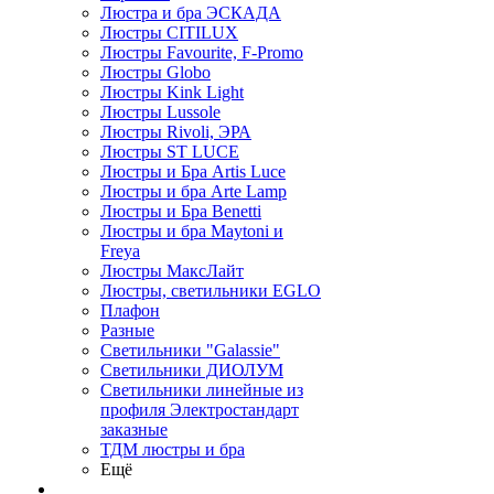
Люстра и бра ЭСКАДА
Люстры CITILUX
Люстры Favourite, F-Promo
Люстры Globo
Люстры Kink Light
Люстры Lussole
Люстры Rivoli, ЭРА
Люстры ST LUCE
Люстры и Бра Artis Luce
Люстры и бра Arte Lamp
Люстры и Бра Benetti
Люстры и бра Maytoni и
Freya
Люстры МаксЛайт
Люстры, светильники EGLO
Плафон
Разные
Светильники "Galassie"
Светильники ДИОЛУМ
Светильники линейные из
профиля Электростандарт
заказные
ТДМ люстры и бра
Ещё