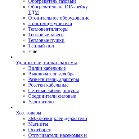
Обогреватель газовый
Обогреватель на DIN-рейку
ТДМ
Отопительное оборудование
Полотенцесушители
Тепловентиляторы
Тепловые завесы
Тепловые пушки
Тёплый пол
Ещё
Удлинители, вилки, разьемы
Вилки кабельные
Выключатели для бра
Разветвители, адаптеры
Розетки кабельные
Сетевые кабеля, шнуры
Соединители силовые
Удлинители
Хоз. товары
ЗМ,крючки,клей,держатели
Магниты
Огнеборец
Отпугиватели насекомых и