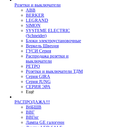
Розетки и выключатели
ABB
BERKER
LEGRAND
SIMON
SYSTEME ELECTRIC
(Schneider)
Блоки электроустановочные
Веркель Швеция
ГУСИ Серия
Распродажа розетки и
выключатели
РЕТРО
Розетки и выключатели ТДМ
Серия GIRA
Серия JUNG
СЕРИЯ ЭРА
Ещё
РАСПРОДАЖА!!!
ВбБШВ
ВВГ
ВВГнг
Лампа GE галогенн