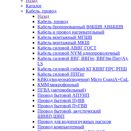
Назад
Каталог
Кабель, провод
Назад
Кабель, провод
Кабель бронированный ВбБШВ АВББШВ
Кабель и провод нагревательный
Кабель монтажный МГШВ
Кабель монтажный МКШ
Кабель силовой АВВГ ГОСТ
Кабель силовой NYM однопроволочный
Кабель силовой ВВГ, ВВГнг, ВВГбм-Пнг(А)-
LS
Кабель силовой гибкий КГ,КВВГ,ПРС,РПШ
Кабель силовой ППГнг
КВК(д/видеонаблюдения) Micro CoaxiA+CuL
КММ микрофонный
ПГВА (автомобильный)
Провод бытовой АПУНП
Провод бытовой ПуВВ
Провод бытовой ПуГВВ
Провод бытовой, акустический
ШВВП,ШВП
Провод для водопогружных насосов
Провод компьютерный