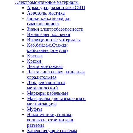
Электромонтажные материалы
Арматура для монтажа СИП
Аэрозоль, мастика
Бирки каб.,площадки
самоклеющиеся
Знаки электробезопасности
Изоляторы, колпачки
Изоляционные материалы
Каб.бандаж.Стяжки
кабельные (хомуты)
Крепеж
Крюки
Лента монтажная
Лента сигнальная, киперная,
оградительная
Люк ревизионный
металлический
Маркеры кабельные
Материалы для заземления и
молниезащита
Муфты
Наконечники, гильзы,
колпачки. ответвители,
разъёмы
Кабеленесущие системы