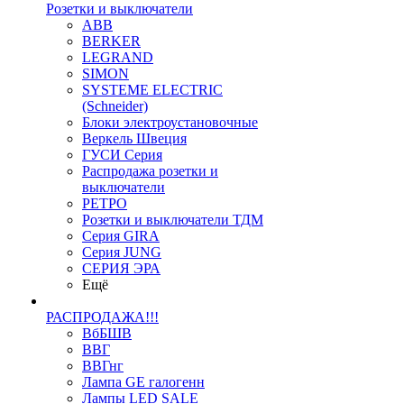
Розетки и выключатели
ABB
BERKER
LEGRAND
SIMON
SYSTEME ELECTRIC
(Schneider)
Блоки электроустановочные
Веркель Швеция
ГУСИ Серия
Распродажа розетки и
выключатели
РЕТРО
Розетки и выключатели ТДМ
Серия GIRA
Серия JUNG
СЕРИЯ ЭРА
Ещё
РАСПРОДАЖА!!!
ВбБШВ
ВВГ
ВВГнг
Лампа GE галогенн
Лампы LED SALE