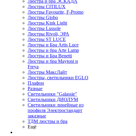
Люстра и бра ЭСКАДА
Люстры CITILUX
Люстры Favourite, F-Promo
Люстры Globo
Люстры Kink Light
Люстры Lussole
Люстры Rivoli, ЭРА
Люстры ST LUCE
Люстры и Бра Artis Luce
Люстры и бра Arte Lamp
Люстры и Бра Benetti
Люстры и бра Maytoni и
Freya
Люстры МаксЛайт
Люстры, светильники EGLO
Плафон
Разные
Светильники "Galassie"
Светильники ДИОЛУМ
Светильники линейные из
профиля Электростандарт
заказные
ТДМ люстры и бра
Ещё