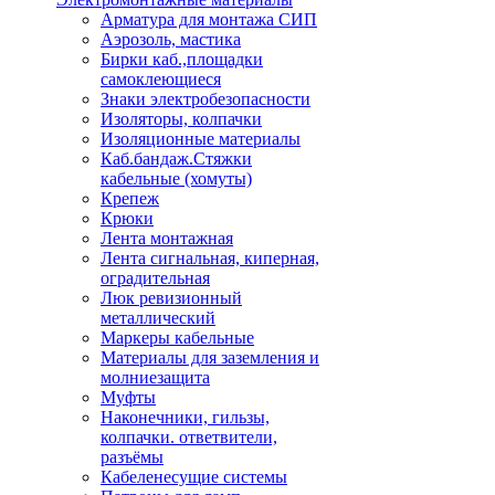
Арматура для монтажа СИП
Аэрозоль, мастика
Бирки каб.,площадки
самоклеющиеся
Знаки электробезопасности
Изоляторы, колпачки
Изоляционные материалы
Каб.бандаж.Стяжки
кабельные (хомуты)
Крепеж
Крюки
Лента монтажная
Лента сигнальная, киперная,
оградительная
Люк ревизионный
металлический
Маркеры кабельные
Материалы для заземления и
молниезащита
Муфты
Наконечники, гильзы,
колпачки. ответвители,
разъёмы
Кабеленесущие системы