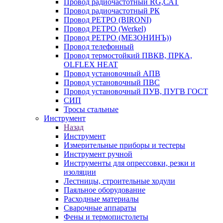
Провод радиочастотный RG,САТ
Провод радиочастотный РК
Провод РЕТРО (BIRONI)
Провод РЕТРО (Werkel)
Провод РЕТРО (МЕЗОНИНЪ))
Провод телефонный
Провод термостойкий ПВКВ, ПРКА,
OLFLEX HEAT
Провод установочный АПВ
Провод установочный ПВС
Провод установочный ПУВ, ПУГВ ГОСТ
СИП
Тросы стальные
Инструмент
Назад
Инструмент
Измерительные приборы и тестеры
Инструмент ручной
Инструменты для опрессовки, резки и
изоляции
Лестницы, строительные ходули
Паяльное оборудование
Расходные материалы
Сварочные аппараты
Фены и термопистолеты