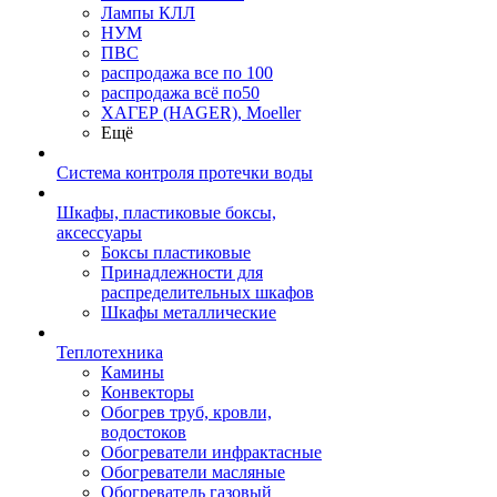
Лампы КЛЛ
НУМ
ПВС
распродажа все по 100
распродажа всё по50
ХАГЕР (HAGER), Moeller
Ещё
Система контроля протечки воды
Шкафы, пластиковые боксы,
аксессуары
Боксы пластиковые
Принадлежности для
распределительных шкафов
Шкафы металлические
Теплотехника
Камины
Конвекторы
Обогрев труб, кровли,
водостоков
Обогреватели инфрактасные
Обогреватели масляные
Обогреватель газовый