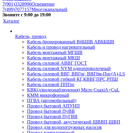
7(901)3328996
Освещение
7(499)7077157
Многоканальный
Звоните с 9:00 до 19:00
Каталог
Кабель, провод
Кабель бронированный ВбБШВ АВББШВ
Кабель и провод нагревательный
Кабель монтажный МГШВ
Кабель монтажный МКШ
Кабель силовой АВВГ ГОСТ
Кабель силовой NYM однопроволочный
Кабель силовой ВВГ, ВВГнг, ВВГбм-Пнг(А)-LS
Кабель силовой гибкий КГ,КВВГ,ПРС,РПШ
Кабель силовой ППГнг
КВК(д/видеонаблюдения) Micro CoaxiA+CuL
КММ микрофонный
ПГВА (автомобильный)
Провод бытовой АПУНП
Провод бытовой ПуВВ
Провод бытовой ПуГВВ
Провод бытовой, акустический ШВВП,ШВП
Провод для водопогружных насосов
Провод компьютерный