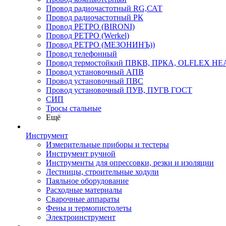
Провод радиочастотный RG,САТ
Провод радиочастотный РК
Провод РЕТРО (BIRONI)
Провод РЕТРО (Werkel)
Провод РЕТРО (МЕЗОНИНЪ))
Провод телефонный
Провод термостойкий ПВКВ, ПРКА, OLFLEX HE
Провод установочный АПВ
Провод установочный ПВС
Провод установочный ПУВ, ПУГВ ГОСТ
СИП
Тросы стальные
Ещё
Инструмент
Измерительные приборы и тестеры
Инструмент ручной
Инструменты для опрессовки, резки и изоляции
Лестницы, строительные ходули
Паяльное оборудование
Расходные материалы
Сварочные аппараты
Фены и термопистолеты
Электроинструмент