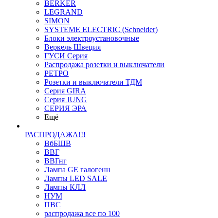
BERKER
LEGRAND
SIMON
SYSTEME ELECTRIC (Schneider)
Блоки электроустановочные
Веркель Швеция
ГУСИ Серия
Распродажа розетки и выключатели
РЕТРО
Розетки и выключатели ТДМ
Серия GIRA
Серия JUNG
СЕРИЯ ЭРА
Ещё
РАСПРОДАЖА!!!
ВбБШВ
ВВГ
ВВГнг
Лампа GE галогенн
Лампы LED SALE
Лампы КЛЛ
НУМ
ПВС
распродажа все по 100