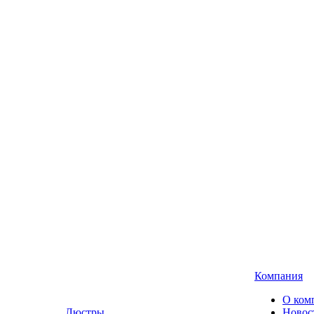
Компания
О ком
Люстры,
Новос