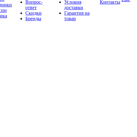
Вопрос-
Условия
Контакты
дники
ответ
доставки
сии
Скидки
Гарантия на
ика
Бренды
товар