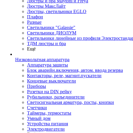
Люстры и бра Maytoni и Freya
Люстры МаксЛайт
Люстры, светильники EGLO
Плафон
Разные
Светильники "Galassie"
Светильники ДИОЛУМ
Светильники линейные из профиля Электростандар
ТДМ люстры и бра
Ещё
Низковольтная аппаратура
Аппаратура защиты
Блок аварийн.включения, автом. ввода резерва
Контакторы, реле, магнит.пускатели
Концевые выключатели
Приборы
Розетки на DIN рейку
Рубильники, разъединители
Светосигнальная арматура, посты, кнопки
Счетчики
Таймеры, термостаты
Умный дом
Устройства питания
Электродвигатели