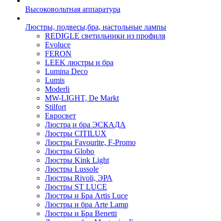
Высоковольтная аппаратура
Люстры, подвесы,бра, настольные лампы
REDIGLE светильники из профиля
Evoluce
FERON
LEEK люстры и бра
Lumina Deco
Lumis
Moderli
MW-LIGHT, De Markt
Stilfort
Евросвет
Люстра и бра ЭСКАДА
Люстры CITILUX
Люстры Favourite, F-Promo
Люстры Globo
Люстры Kink Light
Люстры Lussole
Люстры Rivoli, ЭРА
Люстры ST LUCE
Люстры и Бра Artis Luce
Люстры и бра Arte Lamp
Люстры и Бра Benetti