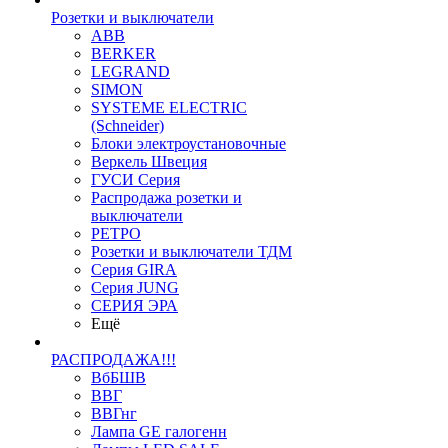
Розетки и выключатели
ABB
BERKER
LEGRAND
SIMON
SYSTEME ELECTRIC
(Schneider)
Блоки электроустановочные
Веркель Швеция
ГУСИ Серия
Распродажа розетки и
выключатели
РЕТРО
Розетки и выключатели ТДМ
Серия GIRA
Серия JUNG
СЕРИЯ ЭРА
Ещё
РАСПРОДАЖА!!!
ВбБШВ
ВВГ
ВВГнг
Лампа GE галогенн