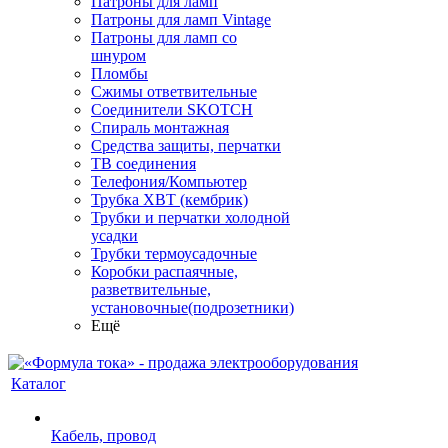
Патроны для ламп
Патроны для ламп Vintage
Патроны для ламп со
шнуром
Пломбы
Сжимы ответвительные
Соединители SKOTCH
Спираль монтажная
Средства защиты, перчатки
ТВ соединения
Телефония/Компьютер
Трубка ХВТ (кембрик)
Трубки и перчатки холодной
усадки
Трубки термоусадочные
Коробки распаячные,
разветвительные,
установочные(подрозетники)
Ещё
Каталог
Кабель, провод