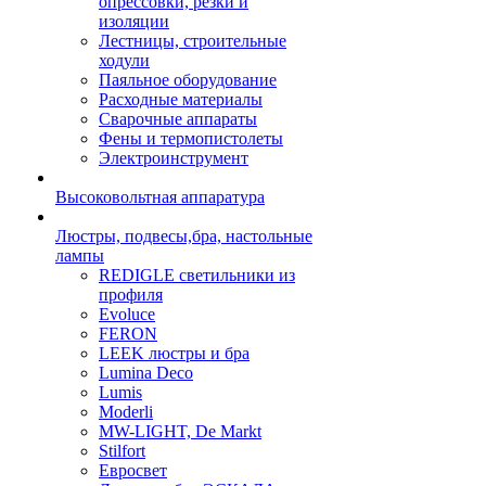
опрессовки, резки и
изоляции
Лестницы, строительные
ходули
Паяльное оборудование
Расходные материалы
Сварочные аппараты
Фены и термопистолеты
Электроинструмент
Высоковольтная аппаратура
Люстры, подвесы,бра, настольные
лампы
REDIGLE светильники из
профиля
Evoluce
FERON
LEEK люстры и бра
Lumina Deco
Lumis
Moderli
MW-LIGHT, De Markt
Stilfort
Евросвет