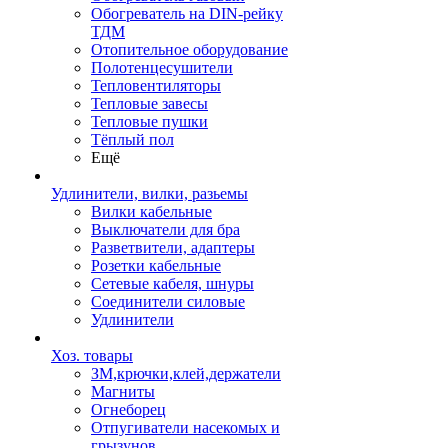
Обогреватель на DIN-рейку
ТДМ
Отопительное оборудование
Полотенцесушители
Тепловентиляторы
Тепловые завесы
Тепловые пушки
Тёплый пол
Ещё
Удлинители, вилки, разьемы
Вилки кабельные
Выключатели для бра
Разветвители, адаптеры
Розетки кабельные
Сетевые кабеля, шнуры
Соединители силовые
Удлинители
Хоз. товары
ЗМ,крючки,клей,держатели
Магниты
Огнеборец
Отпугиватели насекомых и
грызунов