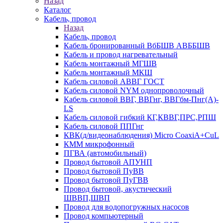
Назад
Каталог
Кабель, провод
Назад
Кабель, провод
Кабель бронированный ВбБШВ АВББШВ
Кабель и провод нагревательный
Кабель монтажный МГШВ
Кабель монтажный МКШ
Кабель силовой АВВГ ГОСТ
Кабель силовой NYM однопроволочный
Кабель силовой ВВГ, ВВГнг, ВВГбм-Пнг(А)-
LS
Кабель силовой гибкий КГ,КВВГ,ПРС,РПШ
Кабель силовой ППГнг
КВК(д/видеонаблюдения) Micro CoaxiA+CuL
КММ микрофонный
ПГВА (автомобильный)
Провод бытовой АПУНП
Провод бытовой ПуВВ
Провод бытовой ПуГВВ
Провод бытовой, акустический
ШВВП,ШВП
Провод для водопогружных насосов
Провод компьютерный