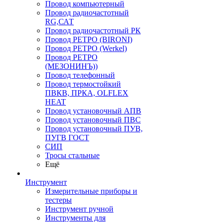
Провод компьютерный
Провод радиочастотный
RG,САТ
Провод радиочастотный РК
Провод РЕТРО (BIRONI)
Провод РЕТРО (Werkel)
Провод РЕТРО
(МЕЗОНИНЪ))
Провод телефонный
Провод термостойкий
ПВКВ, ПРКА, OLFLEX
HEAT
Провод установочный АПВ
Провод установочный ПВС
Провод установочный ПУВ,
ПУГВ ГОСТ
СИП
Тросы стальные
Ещё
Инструмент
Измерительные приборы и
тестеры
Инструмент ручной
Инструменты для