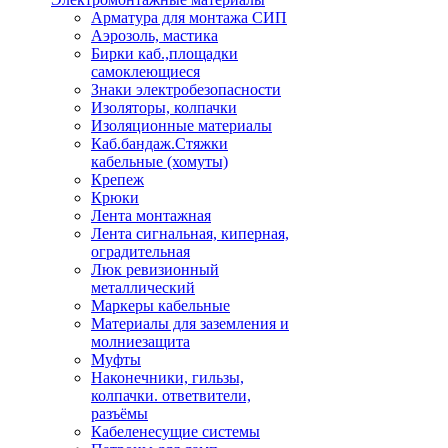
Арматура для монтажа СИП
Аэрозоль, мастика
Бирки каб.,площадки
самоклеющиеся
Знаки электробезопасности
Изоляторы, колпачки
Изоляционные материалы
Каб.бандаж.Стяжки
кабельные (хомуты)
Крепеж
Крюки
Лента монтажная
Лента сигнальная, киперная,
оградительная
Люк ревизионный
металлический
Маркеры кабельные
Материалы для заземления и
молниезащита
Муфты
Наконечники, гильзы,
колпачки. ответвители,
разъёмы
Кабеленесущие системы