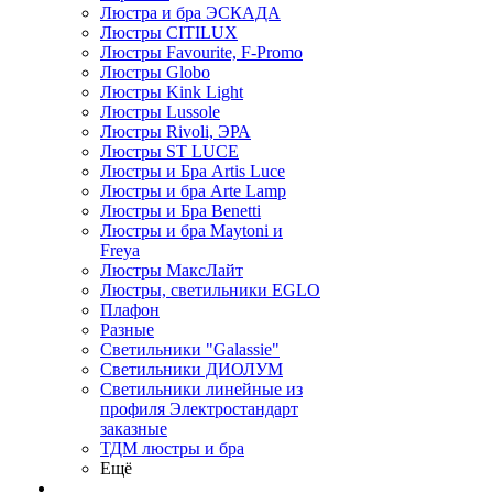
Люстра и бра ЭСКАДА
Люстры CITILUX
Люстры Favourite, F-Promo
Люстры Globo
Люстры Kink Light
Люстры Lussole
Люстры Rivoli, ЭРА
Люстры ST LUCE
Люстры и Бра Artis Luce
Люстры и бра Arte Lamp
Люстры и Бра Benetti
Люстры и бра Maytoni и
Freya
Люстры МаксЛайт
Люстры, светильники EGLO
Плафон
Разные
Светильники "Galassie"
Светильники ДИОЛУМ
Светильники линейные из
профиля Электростандарт
заказные
ТДМ люстры и бра
Ещё