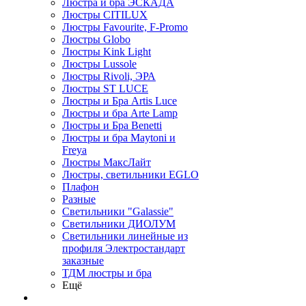
Люстра и бра ЭСКАДА
Люстры CITILUX
Люстры Favourite, F-Promo
Люстры Globo
Люстры Kink Light
Люстры Lussole
Люстры Rivoli, ЭРА
Люстры ST LUCE
Люстры и Бра Artis Luce
Люстры и бра Arte Lamp
Люстры и Бра Benetti
Люстры и бра Maytoni и
Freya
Люстры МаксЛайт
Люстры, светильники EGLO
Плафон
Разные
Светильники "Galassie"
Светильники ДИОЛУМ
Светильники линейные из
профиля Электростандарт
заказные
ТДМ люстры и бра
Ещё