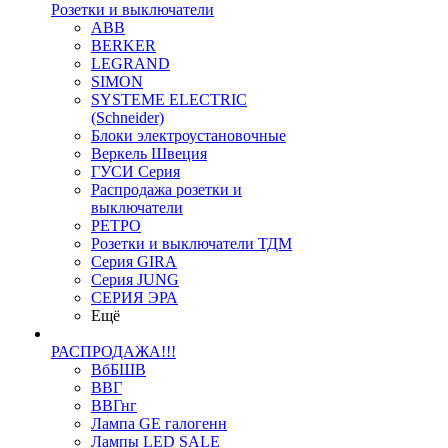
Розетки и выключатели
ABB
BERKER
LEGRAND
SIMON
SYSTEME ELECTRIC
(Schneider)
Блоки электроустановочные
Веркель Швеция
ГУСИ Серия
Распродажа розетки и
выключатели
РЕТРО
Розетки и выключатели ТДМ
Серия GIRA
Серия JUNG
СЕРИЯ ЭРА
Ещё
РАСПРОДАЖА!!!
ВбБШВ
ВВГ
ВВГнг
Лампа GE галогенн
Лампы LED SALE