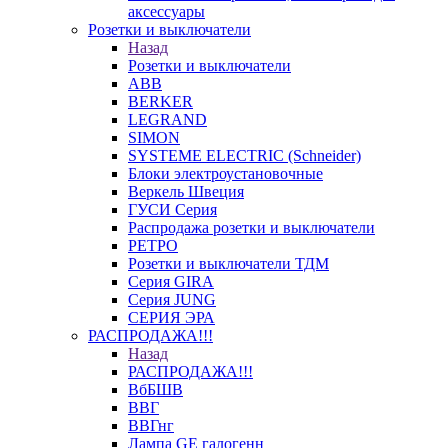
аксессуары
Розетки и выключатели
Назад
Розетки и выключатели
ABB
BERKER
LEGRAND
SIMON
SYSTEME ELECTRIC (Schneider)
Блоки электроустановочные
Веркель Швеция
ГУСИ Серия
Распродажа розетки и выключатели
РЕТРО
Розетки и выключатели ТДМ
Серия GIRA
Серия JUNG
СЕРИЯ ЭРА
РАСПРОДАЖА!!!
Назад
РАСПРОДАЖА!!!
ВбБШВ
ВВГ
ВВГнг
Лампа GE галогенн