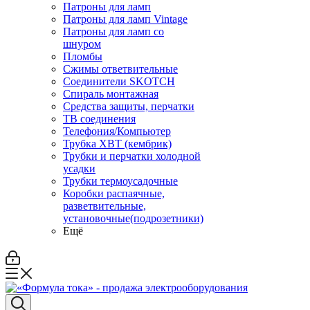
Патроны для ламп
Патроны для ламп Vintage
Патроны для ламп со
шнуром
Пломбы
Сжимы ответвительные
Соединители SKOTCH
Спираль монтажная
Средства защиты, перчатки
ТВ соединения
Телефония/Компьютер
Трубка ХВТ (кембрик)
Трубки и перчатки холодной
усадки
Трубки термоусадочные
Коробки распаячные,
разветвительные,
установочные(подрозетники)
Ещё