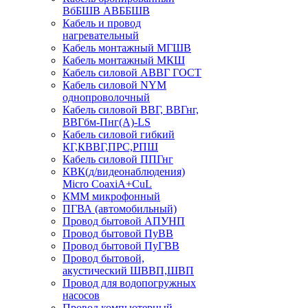
ВбБШВ АВББШВ
Кабель и провод
нагревательный
Кабель монтажный МГШВ
Кабель монтажный МКШ
Кабель силовой АВВГ ГОСТ
Кабель силовой NYM
однопроволочный
Кабель силовой ВВГ, ВВГнг,
ВВГбм-Пнг(А)-LS
Кабель силовой гибкий
КГ,КВВГ,ПРС,РПШ
Кабель силовой ППГнг
КВК(д/видеонаблюдения)
Micro CoaxiA+CuL
КММ микрофонный
ПГВА (автомобильный)
Провод бытовой АПУНП
Провод бытовой ПуВВ
Провод бытовой ПуГВВ
Провод бытовой,
акустический ШВВП,ШВП
Провод для водопогружных
насосов
Провод компьютерный