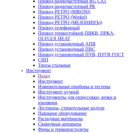
Провод радиочастотный RG,САТ
Провод радиочастотный РК
Провод РЕТРО (BIRONI)
Провод РЕТРО (Werkel)
Провод РЕТРО (МЕЗОНИНЪ))
Провод телефонный
Провод термостойкий ПВКВ, ПРКА,
OLFLEX HEAT
Провод установочный АПВ
Провод установочный ПВС
Провод установочный ПУВ, ПУГВ ГОСТ
СИП
Тросы стальные
Инструмент
Назад
Инструмент
Измерительные приборы и тестеры
Инструмент ручной
Инструменты для опрессовки, резки и
изоляции
Лестницы, строительные ходули
Паяльное оборудование
Расходные материалы
Сварочные аппараты
Фены и термопистолеты