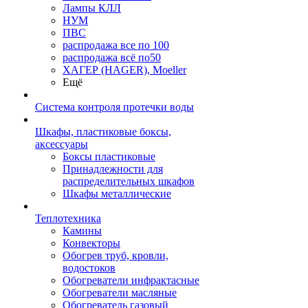
Лампы КЛЛ
НУМ
ПВС
распродажа все по 100
распродажа всё по50
ХАГЕР (HAGER), Moeller
Ещё
Система контроля протечки воды
Шкафы, пластиковые боксы,
аксессуары
Боксы пластиковые
Принадлежности для
распределительных шкафов
Шкафы металлические
Теплотехника
Камины
Конвекторы
Обогрев труб, кровли,
водостоков
Обогреватели инфрактасные
Обогреватели масляные
Обогреватель газовый