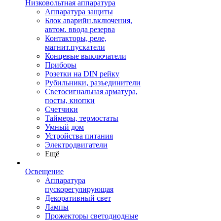
Низковольтная аппаратура
Аппаратура защиты
Блок аварийн.включения,
автом. ввода резерва
Контакторы, реле,
магнит.пускатели
Концевые выключатели
Приборы
Розетки на DIN рейку
Рубильники, разъединители
Светосигнальная арматура,
посты, кнопки
Счетчики
Таймеры, термостаты
Умный дом
Устройства питания
Электродвигатели
Ещё
Освещение
Аппаратура
пускорегулирующая
Декоративный свет
Лампы
Прожекторы светодиодные