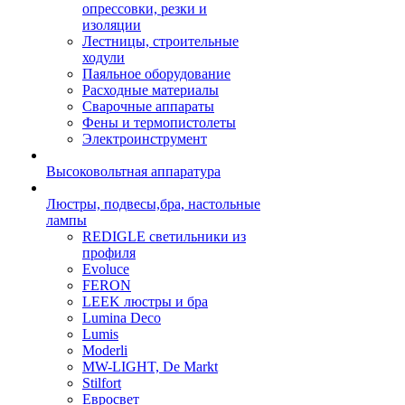
опрессовки, резки и
изоляции
Лестницы, строительные
ходули
Паяльное оборудование
Расходные материалы
Сварочные аппараты
Фены и термопистолеты
Электроинструмент
Высоковольтная аппаратура
Люстры, подвесы,бра, настольные
лампы
REDIGLE светильники из
профиля
Evoluce
FERON
LEEK люстры и бра
Lumina Deco
Lumis
Moderli
MW-LIGHT, De Markt
Stilfort
Евросвет