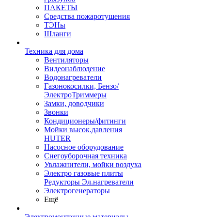
ПАКЕТЫ
Средства пожаротушения
ТЭНы
Шланги
Техника для дома
Вентиляторы
Видеонаблюдение
Водонагреватели
Газонокосилки, Бензо/
ЭлектроТриммеры
Замки, доводчики
Звонки
Кондиционеры/фитинги
Мойки высок.давления
HUTER
Насосное оборудование
Снегоуборочная техника
Увлажнители, мойки воздуха
Электро газовые плиты
Редукторы Эл.нагреватели
Электрогенераторы
Ещё
Электромонтажные материалы