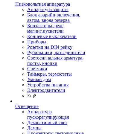
Низковольтная аппаратура
Аппаратура защиты
Блок аварийн.включения,
автом. ввода резерва
Контакторы, реле,
магнит.пускатели
Концевые выключатели
Приборы
Розетки на DIN рейку
Рубильники, разъединители
Светосигнальная арматура,
посты, кнопки
Счетчики
Таймеры, термостаты
Умный дом
Устройства питания
Электродвигатели
Ещё
Освещение
Аппаратура
пускорегулирующая
Декоративный свет
Лампы
Прожекторы светодиодные