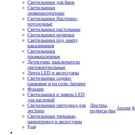
Светильники для бани
Светильники
люминисцентные
Светильники Настенно-
потолочные
Светильники настольные
Светильники ночники
Светильники под лампу
накаливания
Светильники
промышленные
Детекторы, выключатели
светоконтрольные
Лента LED и аксессуары
Светильники садово-
парковые и на солн. батарее
Фонари
Светильники и лампы LED
для растений
Светильники светодиод.для
Люстры,
Акции
М
лестниц
подвесы,бра
Светильники трековые,
шинопровод и аксессуары
Ещё