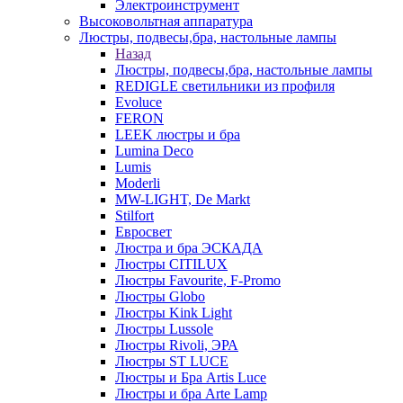
Электроинструмент
Высоковольтная аппаратура
Люстры, подвесы,бра, настольные лампы
Назад
Люстры, подвесы,бра, настольные лампы
REDIGLE светильники из профиля
Evoluce
FERON
LEEK люстры и бра
Lumina Deco
Lumis
Moderli
MW-LIGHT, De Markt
Stilfort
Евросвет
Люстра и бра ЭСКАДА
Люстры CITILUX
Люстры Favourite, F-Promo
Люстры Globo
Люстры Kink Light
Люстры Lussole
Люстры Rivoli, ЭРА
Люстры ST LUCE
Люстры и Бра Artis Luce
Люстры и бра Arte Lamp