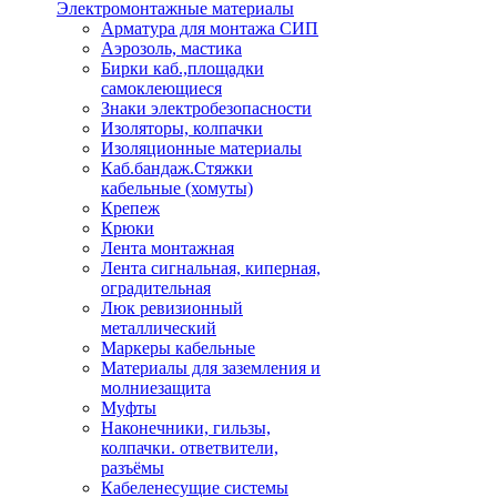
Электромонтажные материалы
Арматура для монтажа СИП
Аэрозоль, мастика
Бирки каб.,площадки
самоклеющиеся
Знаки электробезопасности
Изоляторы, колпачки
Изоляционные материалы
Каб.бандаж.Стяжки
кабельные (хомуты)
Крепеж
Крюки
Лента монтажная
Лента сигнальная, киперная,
оградительная
Люк ревизионный
металлический
Маркеры кабельные
Материалы для заземления и
молниезащита
Муфты
Наконечники, гильзы,
колпачки. ответвители,
разъёмы
Кабеленесущие системы