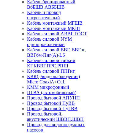
Кабель бронированный
ВбБШВ АВББШВ
Кабель и провод
нагревательный
Кабель монтажный МГШВ
Кабель монтажный МКШ
Кабель силовой АВВГ ГОСТ
Кабель силовой NYM
однопроволочный
Кабель силовой ВВГ, ВВГнг,
ВВГбм-Пнг(А)-LS
Кабель силовой гибкий
КГ,КВВГ,ПРС,РПШ
Кабель силовой ППГнг
КВК(д/видеонаблюдения)
Micro CoaxiA+CuL
КММ микрофонный
ПГВА (автомобильный)
Провод бытовой АПУНП
Провод бытовой ПуВВ
Провод бытовой ПуГВВ
Провод бытовой,
акустический ШВВП,ШВП
Провод для водопогружных
насосов