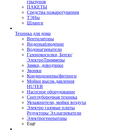
грызунов
ПАКЕТЫ
Средства пожаротушения
ТЭНы
Шланги
Техника для дома
Вентиляторы
Видеонаблюдение
Водонагреватели
Газонокосилки, Бензо/
ЭлектроТриммеры
Замки, доводчики
Звонки
Кондиционеры/фитинги
Мойки высок.давления
HUTER
Насосное оборудование
Снегоуборочная техника
Увлажнители, мойки воздуха
Электро газовые плиты
Редукторы Эл.нагреватели
Электрогенераторы
Ещё