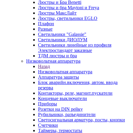
Люстры и Бра Benetti
Люстры и бра Maytoni и Freya
Люстры МаксЛайт
Люстры, светильники EGLO
Плафон
Разные
Светильники "Galassie"
Светильники ДИОЛУМ
Светильники линейные из профиля
Электростандарт заказные
ТДМ люстры и бра
Низковольтная аппаратура
Назад
Низковольтная аппаратура
Аппаратура защиты
Блок аварийн.включения, автом. ввода
резерва
Контакторы, реле, магнит.пускатели
Концевые выключатели
Приборы
Розетки на DIN рейку
Рубильники, разъединители
Светосигнальная арматура, посты, кнопки
Счетчики
Таймеры, термостаты