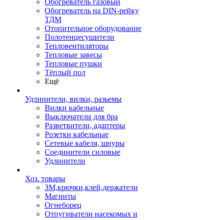
Обогреватель газовый
Обогреватель на DIN-рейку
ТДМ
Отопительное оборудование
Полотенцесушители
Тепловентиляторы
Тепловые завесы
Тепловые пушки
Тёплый пол
Ещё
Удлинители, вилки, разьемы
Вилки кабельные
Выключатели для бра
Разветвители, адаптеры
Розетки кабельные
Сетевые кабеля, шнуры
Соединители силовые
Удлинители
Хоз. товары
ЗМ,крючки,клей,держатели
Магниты
Огнеборец
Отпугиватели насекомых и