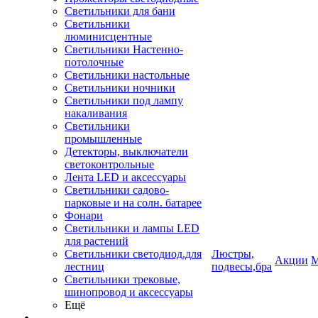
Светильники для бани
Светильники
люминисцентные
Светильники Настенно-
потолочные
Светильники настольные
Светильники ночники
Светильники под лампу
накаливания
Светильники
промышленные
Детекторы, выключатели
светоконтрольные
Лента LED и аксессуары
Светильники садово-
парковые и на солн. батарее
Фонари
Светильники и лампы LED
для растений
Светильники светодиод.для
Люстры,
Акции
М
лестниц
подвесы,бра
Светильники трековые,
шинопровод и аксессуары
Ещё