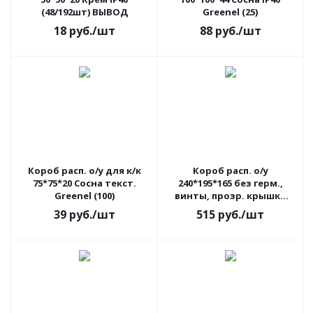
(48/192шт) ВЫВОД
Greenel (25)
18
руб.
/шт
88
руб.
/шт
Короб расп. о/у для к/к
Короб расп. о/у
75*75*20 Сосна текст.
240*195*165 без герм.,
Greenel (100)
винты, прозр. крышка
IP55 Greenel (4) ВЫВОД
39
руб.
/шт
515
руб.
/шт