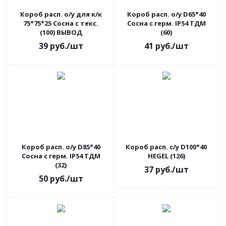
Короб расп. о/у для к/к
Короб расп. о/у D65*40
75*75*25 Сосна с текс.
Сосна с герм. IP54 ТДМ
(100) ВЫВОД
(60)
39
руб.
/шт
41
руб.
/шт
Короб расп. о/у D85*40
Короб расп. с/у D100*40
Сосна с герм. IP54 ТДМ
HEGEL (126)
(32)
37
руб.
/шт
50
руб.
/шт