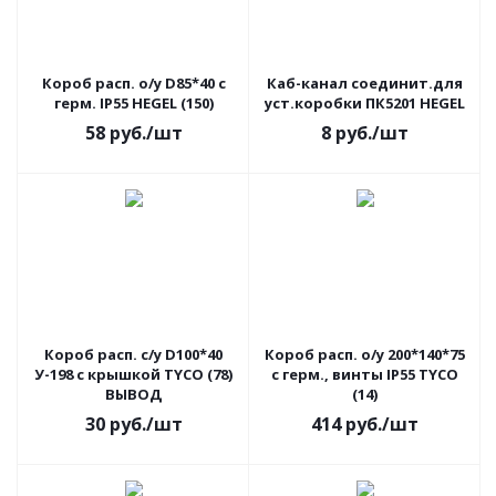
Короб расп. о/у D85*40 с
Каб-канал соединит.для
герм. IP55 HEGEL (150)
уст.коробки ПК5201 HEGEL
58
руб.
/шт
8
руб.
/шт
Короб расп. с/у D100*40
Короб расп. о/у 200*140*75
У-198 с крышкой TYСO (78)
с герм., винты IP55 TYСO
ВЫВОД
(14)
30
руб.
/шт
414
руб.
/шт