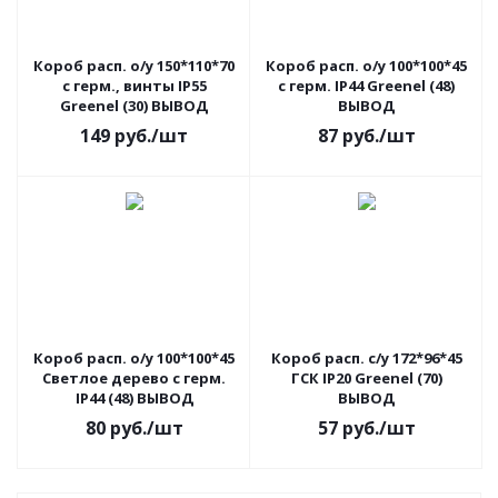
Короб расп. о/у 150*110*70
Короб расп. о/у 100*100*45
с герм., винты IP55
с герм. IP44 Greenel (48)
Greenel (30) ВЫВОД
ВЫВОД
149
руб.
/шт
87
руб.
/шт
Короб расп. о/у 100*100*45
Короб расп. с/у 172*96*45
Светлое дерево с герм.
ГСК IP20 Greenel (70)
IP44 (48) ВЫВОД
ВЫВОД
80
руб.
/шт
57
руб.
/шт