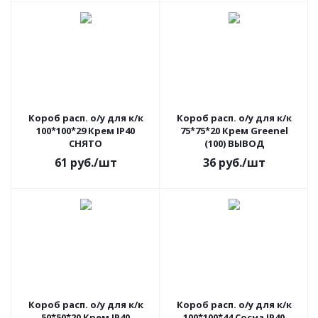
Короб расп. о/у для к/к
Короб расп. о/у для к/к
100*100*29 Крем IP40
75*75*20 Крем Greenel
СНЯТО
(100) ВЫВОД
61
руб.
/шт
36
руб.
/шт
Короб расп. о/у для к/к
Короб расп. о/у для к/к
50*50*20 Крем IP40
100*100*44 Сосна IP40