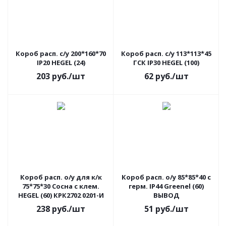
Короб расп. с/у 200*160*70
Короб расп. с/у 113*113*45
IP20 HEGEL (24)
ГСК IP30 HEGEL (100)
203
руб.
/шт
62
руб.
/шт
Короб расп. о/у для к/к
Короб расп. о/у 85*85*40 с
75*75*30 Сосна с клем.
герм. IP44 Greenel (60)
HEGEL (60) КРК2702 0201-И
ВЫВОД
238
руб.
/шт
51
руб.
/шт