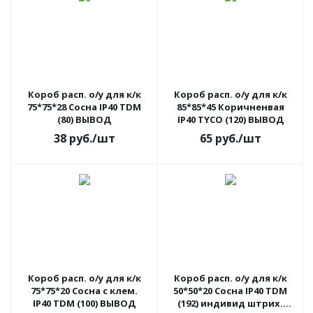
Короб расп. о/у для к/к
Короб расп. о/у для к/к
75*75*28 Сосна IP40 TDM
85*85*45 Коричненвая
(80) ВЫВОД
IP40 TYCO (120) ВЫВОД
38
руб.
/шт
65
руб.
/шт
Короб расп. о/у для к/к
Короб расп. о/у для к/к
75*75*20 Сосна с клем.
50*50*20 Сосна IP40 TDM
IP40 TDM (100) ВЫВОД
(192) индивид штрих.