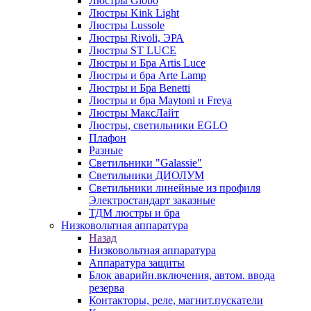
Люстры Globo
Люстры Kink Light
Люстры Lussole
Люстры Rivoli, ЭРА
Люстры ST LUCE
Люстры и Бра Artis Luce
Люстры и бра Arte Lamp
Люстры и Бра Benetti
Люстры и бра Maytoni и Freya
Люстры МаксЛайт
Люстры, светильники EGLO
Плафон
Разные
Светильники "Galassie"
Светильники ДИОЛУМ
Светильники линейные из профиля
Электростандарт заказные
ТДМ люстры и бра
Низковольтная аппаратура
Назад
Низковольтная аппаратура
Аппаратура защиты
Блок аварийн.включения, автом. ввода
резерва
Контакторы, реле, магнит.пускатели