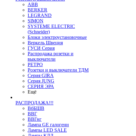
ABB
BERKER
LEGRAND
SIMON
SYSTEME ELECTRIC
(Schneider)
Блоки электроустановочные
Веркель Швеция
ГУСИ Серия
Распродажа розетки и
выключатели
РЕТРО
Розетки и выключатели ТДМ
Серия GIRA
Серия JUNG
СЕРИЯ ЭРА
Ещё
РАСПРОДАЖА!!!
ВбБШВ
ВВГ
ВВГнг
Лампа GE галогенн
Лампы LED SALE
Лампы КЛЛ