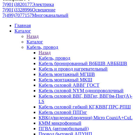
7(901)3820177
Электрика
7(901)3328996
Освещение
7(499)7077157
Многоканальный
Главная
Каталог
Назад
Каталог
Кабель, провод
Назад
Кабель, провод
Кабель бронированный ВбБШВ АВББШВ
Кабель и провод нагревательный
Кабель монтажный МГШВ
Кабель монтажный МКШ
Кабель силовой АВВГ ГОСТ
Кабель силовой NYM однопроволочный
Кабель силовой ВВГ, ВВГнг, ВВГбм-Пнг(А)-
LS
Кабель силовой гибкий КГ,КВВГ,ПРС,РПШ
Кабель силовой ППГнг
КВК(д/видеонаблюдения) Micro CoaxiA+CuL
КММ микрофонный
ПГВА (автомобильный)
Провод бытовой АПУНП