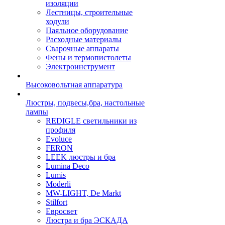
изоляции
Лестницы, строительные
ходули
Паяльное оборудование
Расходные материалы
Сварочные аппараты
Фены и термопистолеты
Электроинструмент
Высоковольтная аппаратура
Люстры, подвесы,бра, настольные
лампы
REDIGLE светильники из
профиля
Evoluce
FERON
LEEK люстры и бра
Lumina Deco
Lumis
Moderli
MW-LIGHT, De Markt
Stilfort
Евросвет
Люстра и бра ЭСКАДА