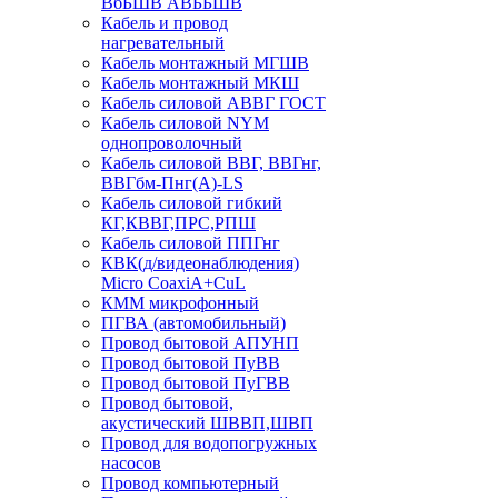
ВбБШВ АВББШВ
Кабель и провод
нагревательный
Кабель монтажный МГШВ
Кабель монтажный МКШ
Кабель силовой АВВГ ГОСТ
Кабель силовой NYM
однопроволочный
Кабель силовой ВВГ, ВВГнг,
ВВГбм-Пнг(А)-LS
Кабель силовой гибкий
КГ,КВВГ,ПРС,РПШ
Кабель силовой ППГнг
КВК(д/видеонаблюдения)
Micro CoaxiA+CuL
КММ микрофонный
ПГВА (автомобильный)
Провод бытовой АПУНП
Провод бытовой ПуВВ
Провод бытовой ПуГВВ
Провод бытовой,
акустический ШВВП,ШВП
Провод для водопогружных
насосов
Провод компьютерный