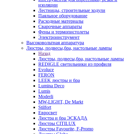
изоляции
Лестницы, строительные ходули
Паяльное оборудование
Расходные материалы
Сварочные аппараты
Фены и термопистолеты
Электроинструмент
Высоковольтная аппаратура
Люстры, подвесы,бра, настольные лампы
Назад
Люстры, подвесы,бра, настольные лампы
REDIGLE светильники из профиля
Evoluce
FERON
LEEK люстры и бра
Lumina Deco
Lumis
Moderli
MW-LIGHT, De Markt
Stilfort
Евросвет
Люстра и бра ЭСКАДА
Люстры CITILUX
Люстры Favourite, F-Promo