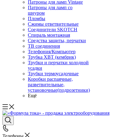
Патроны для ламп Vintage
Патроны для ламп со
шнуром
Пломбы
Сжимы ответвительные
Соединители SKOTCH
Спираль монтажная
Средства защиты, перчатки
ТВ соединения
Телефония/Компьютер
Трубка ХВТ (кембрик)
Трубки и перчатки холодной
усадки
Трубки термоусадочные
Коробки распаячные,
разветвительные,
установочные(подрозетники)
Ещё
Телефоны