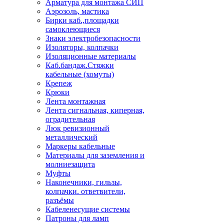
Арматура для монтажа СИП
Аэрозоль, мастика
Бирки каб.,площадки
самоклеющиеся
Знаки электробезопасности
Изоляторы, колпачки
Изоляционные материалы
Каб.бандаж.Стяжки
кабельные (хомуты)
Крепеж
Крюки
Лента монтажная
Лента сигнальная, киперная,
оградительная
Люк ревизионный
металлический
Маркеры кабельные
Материалы для заземления и
молниезащита
Муфты
Наконечники, гильзы,
колпачки. ответвители,
разъёмы
Кабеленесущие системы
Патроны для ламп