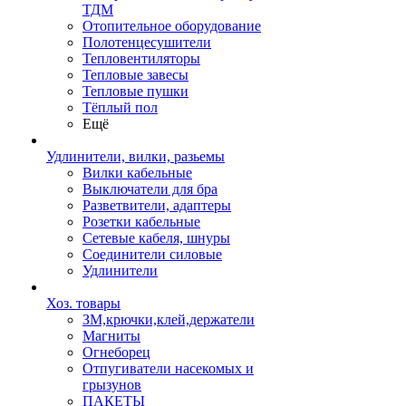
ТДМ
Отопительное оборудование
Полотенцесушители
Тепловентиляторы
Тепловые завесы
Тепловые пушки
Тёплый пол
Ещё
Удлинители, вилки, разьемы
Вилки кабельные
Выключатели для бра
Разветвители, адаптеры
Розетки кабельные
Сетевые кабеля, шнуры
Соединители силовые
Удлинители
Хоз. товары
ЗМ,крючки,клей,держатели
Магниты
Огнеборец
Отпугиватели насекомых и
грызунов
ПАКЕТЫ