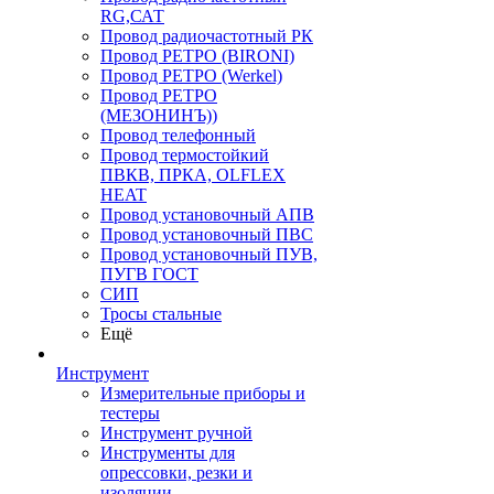
RG,САТ
Провод радиочастотный РК
Провод РЕТРО (BIRONI)
Провод РЕТРО (Werkel)
Провод РЕТРО
(МЕЗОНИНЪ))
Провод телефонный
Провод термостойкий
ПВКВ, ПРКА, OLFLEX
HEAT
Провод установочный АПВ
Провод установочный ПВС
Провод установочный ПУВ,
ПУГВ ГОСТ
СИП
Тросы стальные
Ещё
Инструмент
Измерительные приборы и
тестеры
Инструмент ручной
Инструменты для
опрессовки, резки и
изоляции