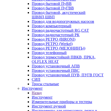
Провод бытовой ПуВВ
Провод бытовой ПуГВВ
Провод бытовой, акустический
ШВВП,ШВП
Провод для водопогружных насосов
Провод компьютерный
Провод радиочастотный RG,САТ
Провод радиочастотный РК
Провод РЕТРО (BIRONI)
Провод РЕТРО (Werkel)
Провод РЕТРО (МЕЗОНИНЪ))
Провод телефонный
Провод термостойкий ПВКВ, ПРКА,
OLFLEX HEAT
Провод установочный АПВ
Провод установочный ПВС
Провод установочный ПУВ, ПУГВ ГОСТ
СИП
Тросы стальные
Инструмент
Назад
Инструмент
Измерительные приборы и тестеры
Инструмент ручной
Инструменты для опрессовки, резки и