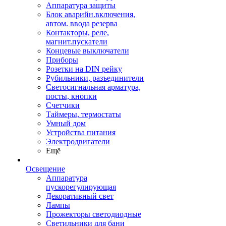
Аппаратура защиты
Блок аварийн.включения,
автом. ввода резерва
Контакторы, реле,
магнит.пускатели
Концевые выключатели
Приборы
Розетки на DIN рейку
Рубильники, разъединители
Светосигнальная арматура,
посты, кнопки
Счетчики
Таймеры, термостаты
Умный дом
Устройства питания
Электродвигатели
Ещё
Освещение
Аппаратура
пускорегулирующая
Декоративный свет
Лампы
Прожекторы светодиодные
Светильники для бани