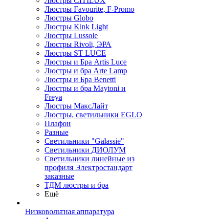
Люстры CITILUX
Люстры Favourite, F-Promo
Люстры Globo
Люстры Kink Light
Люстры Lussole
Люстры Rivoli, ЭРА
Люстры ST LUCE
Люстры и Бра Artis Luce
Люстры и бра Arte Lamp
Люстры и Бра Benetti
Люстры и бра Maytoni и
Freya
Люстры МаксЛайт
Люстры, светильники EGLO
Плафон
Разные
Светильники "Galassie"
Светильники ДИОЛУМ
Светильники линейные из
профиля Электростандарт
заказные
ТДМ люстры и бра
Ещё
Низковольтная аппаратура