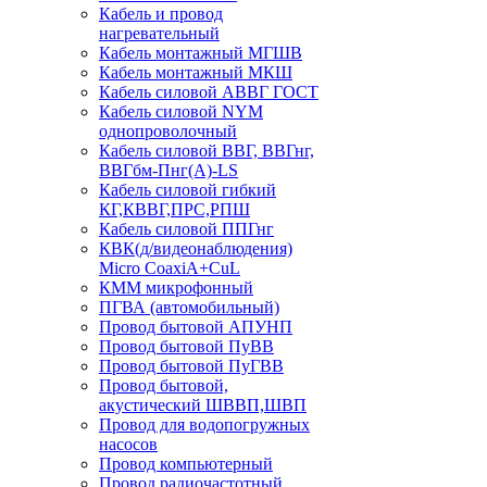
Кабель и провод
нагревательный
Кабель монтажный МГШВ
Кабель монтажный МКШ
Кабель силовой АВВГ ГОСТ
Кабель силовой NYM
однопроволочный
Кабель силовой ВВГ, ВВГнг,
ВВГбм-Пнг(А)-LS
Кабель силовой гибкий
КГ,КВВГ,ПРС,РПШ
Кабель силовой ППГнг
КВК(д/видеонаблюдения)
Micro CoaxiA+CuL
КММ микрофонный
ПГВА (автомобильный)
Провод бытовой АПУНП
Провод бытовой ПуВВ
Провод бытовой ПуГВВ
Провод бытовой,
акустический ШВВП,ШВП
Провод для водопогружных
насосов
Провод компьютерный
Провод радиочастотный