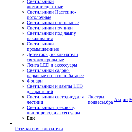
Светильники
люминисцентные
Светильники Настенно-
потолочные
Светильники настольные
Светильники ночники
Светильники под лампу
накаливания
Светильники
промышленные
Детекторы, выключатели
светоконтрольные
Лента LED и аксессуары
Светильники садово-
парковые и на солн. батарее
Фонари
Светильники и лампы LED
для растений
Светильники светодиод.для
Люстры,
Акции
М
лестниц
подвесы,бра
Светильники трековые,
шинопровод и аксессуары
Ещё
Розетки и выключатели