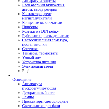
Аппаратура защиты
Блок аварийн.включения,
автом. ввода резерва
Контакторы, реле,
магнит.пускатели
Концевые выключатели
Приборы
Розетки на DIN рейку
Рубильники, разъединители
Светосигнальная арматура,
посты, кнопки
Счетчики
Таймеры, термостаты
Умный дом
Устройства питания
Электродвигатели
Ещё
Освещение
Аппаратура
пускорегулирующая
Декоративный свет
Лампы
Прожекторы светодиодные
Светильники для бани