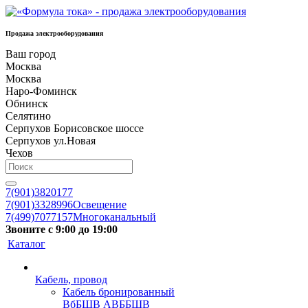
Продажа электрооборудования
Ваш город
Москва
Москва
Наро-Фоминск
Обнинск
Селятино
Серпухов Борисовское шоссе
Серпухов ул.Новая
Чехов
7(901)3820177
7(901)3328996
Освещение
7(499)7077157
Многоканальный
Звоните с 9:00 до 19:00
Каталог
Кабель, провод
Кабель бронированный
ВбБШВ АВББШВ