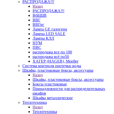
РАСПРОДАЖА!!!
Назад
РАСПРОДАЖА!!!
ВбБШВ
ВВГ
ВВГнг
Лампа GE галогенн
Лампы LED SALE
Лампы КЛЛ
НУМ
ПВС
распродажа все по 100
распродажа всё по50
ХАГЕР (HAGER), Moeller
Система контроля протечки воды
Шкафы, пластиковые боксы, аксессуары
Назад
Шкафы, пластиковые боксы, аксессуары
Боксы пластиковые
Принадлежности для распределительных
шкафов
Шкафы металлические
Теплотехника
Назад
Теплотехника