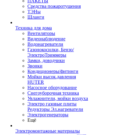
ПАКЕТЫ
Средства пожаротушения
ТЭНы
Шланги
Техника для дома
Вентиляторы
Видеонаблюдение
Водонагреватели
Газонокосилки, Бензо/
ЭлектроТриммеры
Замки, доводчики
Звонки
Кондиционеры/фитинги
Мойки высок.давления
HUTER
Насосное оборудование
Снегоуборочная техника
Увлажнители, мойки воздуха
Электро газовые плиты
Редукторы Эл.нагреватели
Электрогенераторы
Ещё
Электромонтажные материалы