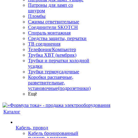
Патроны для ламп со
шнуром
Пломбы
Сжимы ответвительные
Соединители SKOTCH
Спираль монтажная
Средства защиты, перчатки
ТВ соединения
Телефония/Компьютер
Трубка ХВТ (кембрик)
Трубки и перчатки холодной
усадки
Трубки термоусадочные
Коробки распаячные,
разветвительные,
установочные(подрозетники)
Ещё
Каталог
Кабель, провод
Кабель бронированный