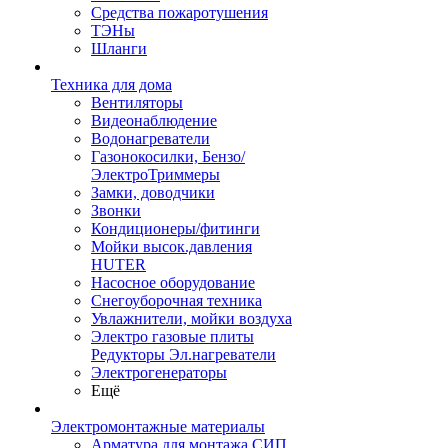
Средства пожаротушения
ТЭНы
Шланги
Техника для дома
Вентиляторы
Видеонаблюдение
Водонагреватели
Газонокосилки, Бензо/
ЭлектроТриммеры
Замки, доводчики
Звонки
Кондиционеры/фитинги
Мойки высок.давления
HUTER
Насосное оборудование
Снегоуборочная техника
Увлажнители, мойки воздуха
Электро газовые плиты
Редукторы Эл.нагреватели
Электрогенераторы
Ещё
Электромонтажные материалы
Арматура для монтажа СИП