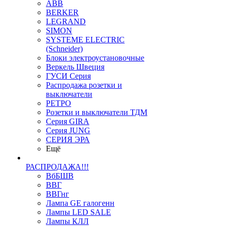
ABB
BERKER
LEGRAND
SIMON
SYSTEME ELECTRIC
(Schneider)
Блоки электроустановочные
Веркель Швеция
ГУСИ Серия
Распродажа розетки и
выключатели
РЕТРО
Розетки и выключатели ТДМ
Серия GIRA
Серия JUNG
СЕРИЯ ЭРА
Ещё
РАСПРОДАЖА!!!
ВбБШВ
ВВГ
ВВГнг
Лампа GE галогенн
Лампы LED SALE
Лампы КЛЛ