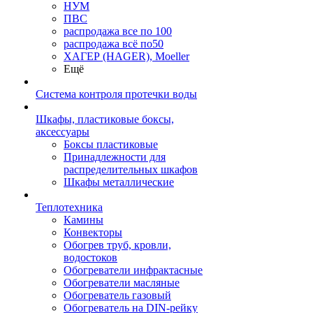
НУМ
ПВС
распродажа все по 100
распродажа всё по50
ХАГЕР (HAGER), Moeller
Ещё
Система контроля протечки воды
Шкафы, пластиковые боксы,
аксессуары
Боксы пластиковые
Принадлежности для
распределительных шкафов
Шкафы металлические
Теплотехника
Камины
Конвекторы
Обогрев труб, кровли,
водостоков
Обогреватели инфрактасные
Обогреватели масляные
Обогреватель газовый
Обогреватель на DIN-рейку