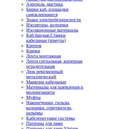
Аэрозоль, мастика
Бирки каб.,площадки
самоклеющиеся
Знаки электробезопасности
Изоляторы, колпачки
Изоляционные материалы
Каб.бандаж.Стяжки
кабельные (хомуты)
Крепеж
Крюки
Лента монтажная
Лента сигнальная, киперная,
оградительная
Люк ревизионный
металлический
Маркеры кабельные
Материалы для заземления и
молниезащита
Муфты
Наконечники, гильзы,
колпачки. ответвители,
разъёмы
Кабеленесущие системы
Патроны для ламп
Патроны для ламп Vintage