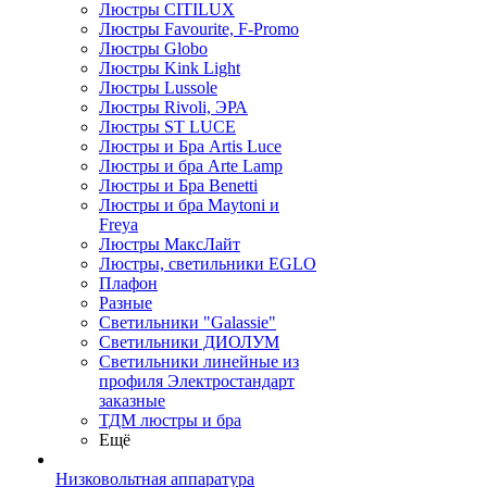
Люстры CITILUX
Люстры Favourite, F-Promo
Люстры Globo
Люстры Kink Light
Люстры Lussole
Люстры Rivoli, ЭРА
Люстры ST LUCE
Люстры и Бра Artis Luce
Люстры и бра Arte Lamp
Люстры и Бра Benetti
Люстры и бра Maytoni и
Freya
Люстры МаксЛайт
Люстры, светильники EGLO
Плафон
Разные
Светильники "Galassie"
Светильники ДИОЛУМ
Светильники линейные из
профиля Электростандарт
заказные
ТДМ люстры и бра
Ещё
Низковольтная аппаратура