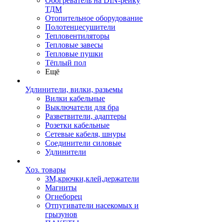
Обогреватель на DIN-рейку
ТДМ
Отопительное оборудование
Полотенцесушители
Тепловентиляторы
Тепловые завесы
Тепловые пушки
Тёплый пол
Ещё
Удлинители, вилки, разьемы
Вилки кабельные
Выключатели для бра
Разветвители, адаптеры
Розетки кабельные
Сетевые кабеля, шнуры
Соединители силовые
Удлинители
Хоз. товары
ЗМ,крючки,клей,держатели
Магниты
Огнеборец
Отпугиватели насекомых и
грызунов