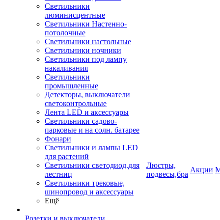
Светильники
люминисцентные
Светильники Настенно-
потолочные
Светильники настольные
Светильники ночники
Светильники под лампу
накаливания
Светильники
промышленные
Детекторы, выключатели
светоконтрольные
Лента LED и аксессуары
Светильники садово-
парковые и на солн. батарее
Фонари
Светильники и лампы LED
для растений
Светильники светодиод.для
Люстры,
Акции
М
лестниц
подвесы,бра
Светильники трековые,
шинопровод и аксессуары
Ещё
Розетки и выключатели