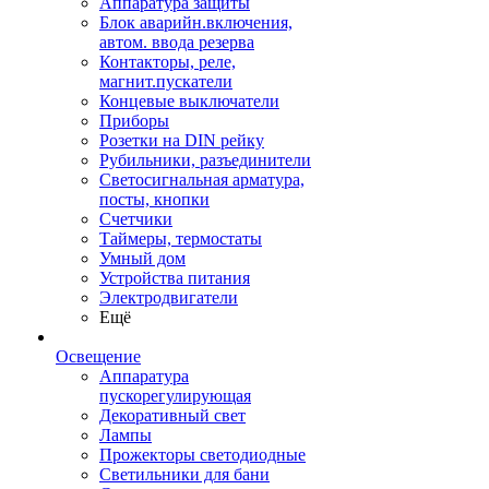
Аппаратура защиты
Блок аварийн.включения,
автом. ввода резерва
Контакторы, реле,
магнит.пускатели
Концевые выключатели
Приборы
Розетки на DIN рейку
Рубильники, разъединители
Светосигнальная арматура,
посты, кнопки
Счетчики
Таймеры, термостаты
Умный дом
Устройства питания
Электродвигатели
Ещё
Освещение
Аппаратура
пускорегулирующая
Декоративный свет
Лампы
Прожекторы светодиодные
Светильники для бани