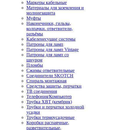
Маркеры кабельные
Материалы для заземления и
молниезащита
Муфты
Наконечники, гильзы,
колпачки. ответвители,
разъёмы
Кабеленесущие системы
Патроны для ламп
Патроны для ламп Vintage
Патроны для ламп со
шнуром
Пломбы
Сжимы ответвительные
Соединители SKOTCH
Спираль монтажная
Средства защиты, перчатки
ТВ соединения
Телефония/Компьютер
Трубка ХВТ (кембрик)
Трубки и перчатки холодной
усадки
Трубки термоусадочные
Коробки распаячные,
разветвительные,