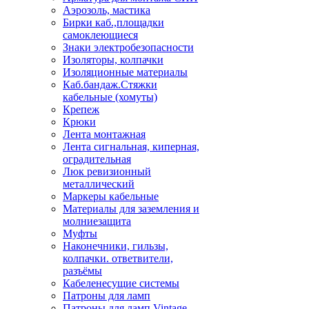
Аэрозоль, мастика
Бирки каб.,площадки
самоклеющиеся
Знаки электробезопасности
Изоляторы, колпачки
Изоляционные материалы
Каб.бандаж.Стяжки
кабельные (хомуты)
Крепеж
Крюки
Лента монтажная
Лента сигнальная, киперная,
оградительная
Люк ревизионный
металлический
Маркеры кабельные
Материалы для заземления и
молниезащита
Муфты
Наконечники, гильзы,
колпачки. ответвители,
разъёмы
Кабеленесущие системы
Патроны для ламп
Патроны для ламп Vintage