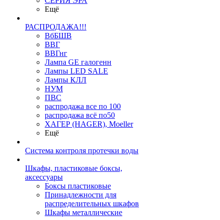
СЕРИЯ ЭРА
Ещё
РАСПРОДАЖА!!!
ВбБШВ
ВВГ
ВВГнг
Лампа GE галогенн
Лампы LED SALE
Лампы КЛЛ
НУМ
ПВС
распродажа все по 100
распродажа всё по50
ХАГЕР (HAGER), Moeller
Ещё
Система контроля протечки воды
Шкафы, пластиковые боксы,
аксессуары
Боксы пластиковые
Принадлежности для
распределительных шкафов
Шкафы металлические