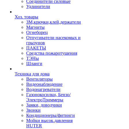
Соединители силовые
Удлинители
Хоз. товары
ЗМ,крючки,клей,держатели
Магниты
Огнеборец
Отпугиватели насекомых и
грызунов
ПАКЕТЫ
Средства пожаротушения
ТЭНы
Шланги
Техника для дома
Вентиляторы
Видеонаблюдение
Водонагреватели
Газонокосилки, Бензо/
ЭлектроТриммеры
Замки, доводчики
Звонки
Кондиционеры/фитинги
Мойки высок.давления
HUTER