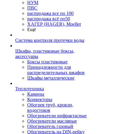
НУМ
ПВС
распродажа все по 100
распродажа всё по50
ХАГЕР (HAGER), Moeller
Ещё
Система контроля протечки воды
Шкафы, пластиковые боксы,
аксессуары
Боксы пластиковые
Принадлежности для
распределительных шкафов
Шкафы металлические
Теплотехника
Камины
Конвекторы
Обогрев труб, кровли,
водостоков
Обогреватели инфрактасные
Обогреватели масляные
Обогреватель газовый
Обогреватель на DIN-рейку