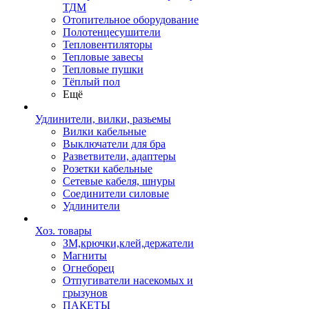
ТДМ
Отопительное оборудование
Полотенцесушители
Тепловентиляторы
Тепловые завесы
Тепловые пушки
Тёплый пол
Ещё
Удлинители, вилки, разьемы
Вилки кабельные
Выключатели для бра
Разветвители, адаптеры
Розетки кабельные
Сетевые кабеля, шнуры
Соединители силовые
Удлинители
Хоз. товары
ЗМ,крючки,клей,держатели
Магниты
Огнеборец
Отпугиватели насекомых и
грызунов
ПАКЕТЫ