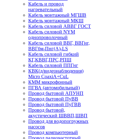
Кабель и провод
нагревательный
Кабель монтажный МГШВ
Кабель монтажный МКШ
Кабель силовой АВВГ ГОСТ
Кабель силовой NYM
однопроволочный
Кабель силовой ВВГ, ВВГнг,
ВВГбм-Пнг(А)-LS
Кабель силовой гибкий
КГ,КВВГ,ПРС,РПШ
Кабель силовой ППГнг
КВК(д/видеонаблюдения)
Micro CoaxiA+CuL
КММ микрофонный
ПГВА (автомобильный)
Провод бытовой АПУНП
Провод бытовой ПуВВ
Провод бытовой ПуГВВ
Провод бытовой,
акустический ШВВП,ШВП
Провод для водопогружных
насосов
Провод компьютерный
Провод радиочастотный