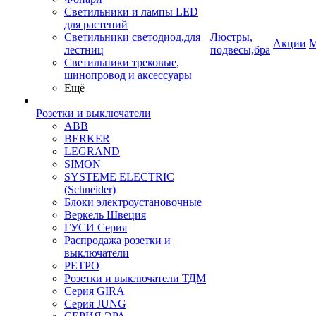
Светильники и лампы LED
для растений
Светильники светодиод.для
Люстры,
Акции
М
лестниц
подвесы,бра
Светильники трековые,
шинопровод и аксессуары
Ещё
Розетки и выключатели
ABB
BERKER
LEGRAND
SIMON
SYSTEME ELECTRIC
(Schneider)
Блоки электроустановочные
Веркель Швеция
ГУСИ Серия
Распродажа розетки и
выключатели
РЕТРО
Розетки и выключатели ТДМ
Серия GIRA
Серия JUNG