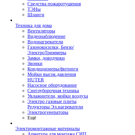
Средства пожаротушения
ТЭНы
Шланги
Техника для дома
Вентиляторы
Видеонаблюдение
Водонагреватели
Газонокосилки, Бензо/
ЭлектроТриммеры
Замки, доводчики
Звонки
Кондиционеры/фитинги
Мойки высок.давления
HUTER
Насосное оборудование
Снегоуборочная техника
Увлажнители, мойки воздуха
Электро газовые плиты
Редукторы Эл.нагреватели
Электрогенераторы
Ещё
Электромонтажные материалы
Арматура для монтажа СИП