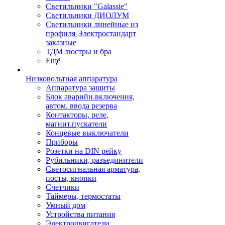
Светильники "Galassie"
Светильники ДИОЛУМ
Светильники линейные из
профиля Электростандарт
заказные
ТДМ люстры и бра
Ещё
Низковольтная аппаратура
Аппаратура защиты
Блок аварийн.включения,
автом. ввода резерва
Контакторы, реле,
магнит.пускатели
Концевые выключатели
Приборы
Розетки на DIN рейку
Рубильники, разъединители
Светосигнальная арматура,
посты, кнопки
Счетчики
Таймеры, термостаты
Умный дом
Устройства питания
Электродвигатели