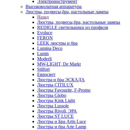
Электроинструмент
Высоковольтная аппаратура
Люстры, подвесы,бра, настольные лампы
Назад
Люстры, подвесы,бра, настольные лампы
REDIGLE светильники из профиля
Evoluce
FERON
LEEK люстры и бра
Lumina Deco
Lumis
Moderli
MW-LIGHT, De Markt
Stilfort
Евросвет
Люстра и бра ЭСКАДА
Люстры CITILUX
Люстры Favourite, F-Promo
Люстры Globo
Люстры Kink Light
Люстры Lussole
Люстры Rivoli, ЭРА
Люстры ST LUCE
Люстры и Бра Artis Luce
Люстры и бра Arte Lamp