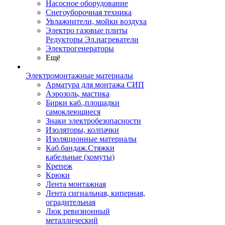
Насосное оборудование
Снегоуборочная техника
Увлажнители, мойки воздуха
Электро газовые плиты
Редукторы Эл.нагреватели
Электрогенераторы
Ещё
Электромонтажные материалы
Арматура для монтажа СИП
Аэрозоль, мастика
Бирки каб.,площадки
самоклеющиеся
Знаки электробезопасности
Изоляторы, колпачки
Изоляционные материалы
Каб.бандаж.Стяжки
кабельные (хомуты)
Крепеж
Крюки
Лента монтажная
Лента сигнальная, киперная,
оградительная
Люк ревизионный
металлический