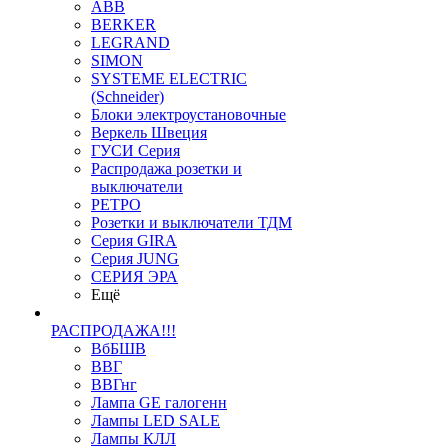
ABB
BERKER
LEGRAND
SIMON
SYSTEME ELECTRIC
(Schneider)
Блоки электроустановочные
Веркель Швеция
ГУСИ Серия
Распродажа розетки и
выключатели
РЕТРО
Розетки и выключатели ТДМ
Серия GIRA
Серия JUNG
СЕРИЯ ЭРА
Ещё
РАСПРОДАЖА!!!
ВбБШВ
ВВГ
ВВГнг
Лампа GE галогенн
Лампы LED SALE
Лампы КЛЛ