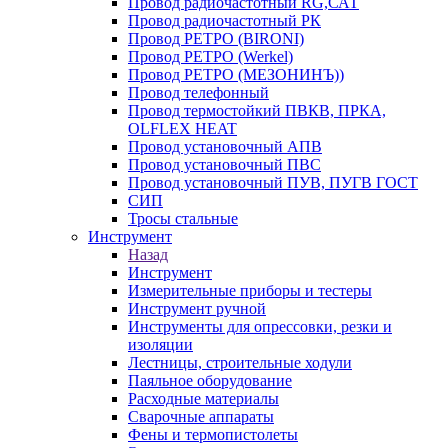
Провод радиочастотный RG,САТ
Провод радиочастотный РК
Провод РЕТРО (BIRONI)
Провод РЕТРО (Werkel)
Провод РЕТРО (МЕЗОНИНЪ))
Провод телефонный
Провод термостойкий ПВКВ, ПРКА,
OLFLEX HEAT
Провод установочный АПВ
Провод установочный ПВС
Провод установочный ПУВ, ПУГВ ГОСТ
СИП
Тросы стальные
Инструмент
Назад
Инструмент
Измерительные приборы и тестеры
Инструмент ручной
Инструменты для опрессовки, резки и
изоляции
Лестницы, строительные ходули
Паяльное оборудование
Расходные материалы
Сварочные аппараты
Фены и термопистолеты