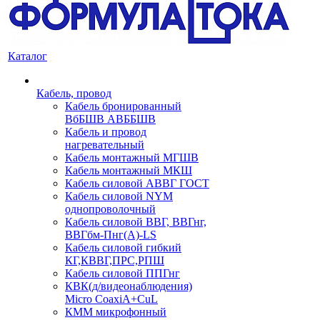
Каталог
Кабель, провод
Кабель бронированный
ВбБШВ АВББШВ
Кабель и провод
нагревательный
Кабель монтажный МГШВ
Кабель монтажный МКШ
Кабель силовой АВВГ ГОСТ
Кабель силовой NYM
однопроволочный
Кабель силовой ВВГ, ВВГнг,
ВВГбм-Пнг(А)-LS
Кабель силовой гибкий
КГ,КВВГ,ПРС,РПШ
Кабель силовой ППГнг
КВК(д/видеонаблюдения)
Micro CoaxiA+CuL
КММ микрофонный