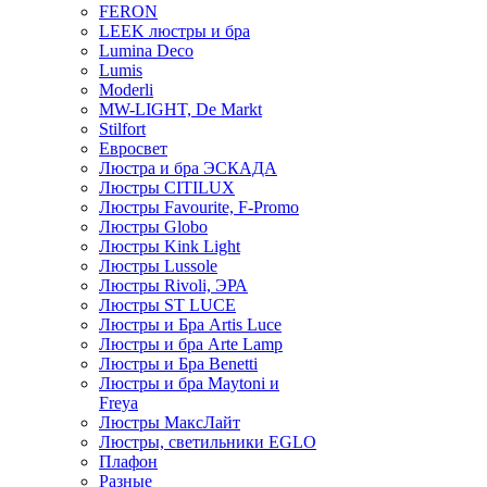
FERON
LEEK люстры и бра
Lumina Deco
Lumis
Moderli
MW-LIGHT, De Markt
Stilfort
Евросвет
Люстра и бра ЭСКАДА
Люстры CITILUX
Люстры Favourite, F-Promo
Люстры Globo
Люстры Kink Light
Люстры Lussole
Люстры Rivoli, ЭРА
Люстры ST LUCE
Люстры и Бра Artis Luce
Люстры и бра Arte Lamp
Люстры и Бра Benetti
Люстры и бра Maytoni и
Freya
Люстры МаксЛайт
Люстры, светильники EGLO
Плафон
Разные