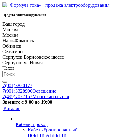
Продажа электрооборудования
Ваш город
Москва
Москва
Наро-Фоминск
Обнинск
Селятино
Серпухов Борисовское шоссе
Серпухов ул.Новая
Чехов
7(901)3820177
7(901)3328996
Освещение
7(499)7077157
Многоканальный
Звоните с 9:00 до 19:00
Каталог
Кабель, провод
Кабель бронированный
ВбБШВ АВББШВ