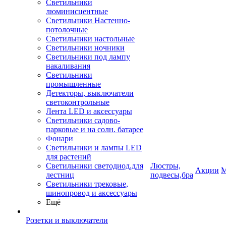
Светильники
люминисцентные
Светильники Настенно-
потолочные
Светильники настольные
Светильники ночники
Светильники под лампу
накаливания
Светильники
промышленные
Детекторы, выключатели
светоконтрольные
Лента LED и аксессуары
Светильники садово-
парковые и на солн. батарее
Фонари
Светильники и лампы LED
для растений
Светильники светодиод.для
Люстры,
Акции
М
лестниц
подвесы,бра
Светильники трековые,
шинопровод и аксессуары
Ещё
Розетки и выключатели