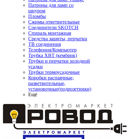
Патроны для ламп со
шнуром
Пломбы
Сжимы ответвительные
Соединители SKOTCH
Спираль монтажная
Средства защиты, перчатки
ТВ соединения
Телефония/Компьютер
Трубка ХВТ (кембрик)
Трубки и перчатки холодной
усадки
Трубки термоусадочные
Коробки распаячные,
разветвительные,
установочные(подрозетники)
Ещё