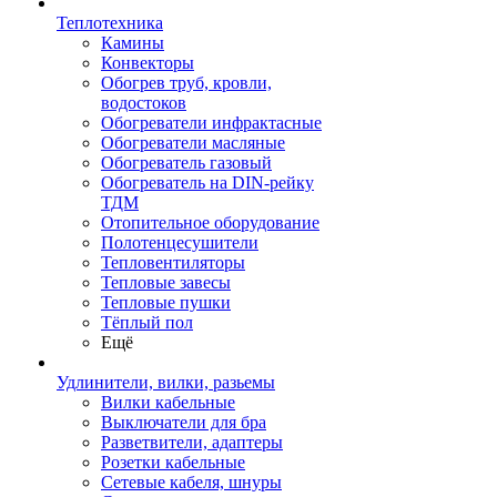
Теплотехника
Камины
Конвекторы
Обогрев труб, кровли,
водостоков
Обогреватели инфрактасные
Обогреватели масляные
Обогреватель газовый
Обогреватель на DIN-рейку
ТДМ
Отопительное оборудование
Полотенцесушители
Тепловентиляторы
Тепловые завесы
Тепловые пушки
Тёплый пол
Ещё
Удлинители, вилки, разьемы
Вилки кабельные
Выключатели для бра
Разветвители, адаптеры
Розетки кабельные
Сетевые кабеля, шнуры