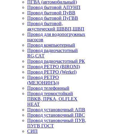
ПГВА (автомобильный)
Провод бытовой АПУНП
Провод бытовой ПуВВ
Провод бытовой ПуГВВ
Провод бытовой,
акустический ШВВП,ШВП
Провод для водопогружных
насосов
Провод компьютерный
Провод радиочастотный
RG,САТ
Провод радиочастотный РК
Провод РЕТРО (BIRONI)
Провод РЕТРО (Werkel)
Провод РЕТРО
(МЕЗОНИНЪ))
Провод телефонный
Провод термостойкий
ПВКВ, ПРКА, OLFLEX
HEAT
Провод установочный АПВ
Провод установочный ПВС
Провод установочный ПУВ,
ПУГВ ГОСТ
СИП