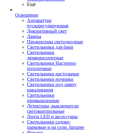
Ещё
Освещение
Аппаратура
пускорегулирующая
Декоративный свет
Лампы
Прожекторы светодиодные
Светильники для бани
Светильники
люминисцентные
Светильники Настенно-
потолочные
Светильники настольные
Светильники ночники
Светильники под лампу
накаливания
Светильники
промышленные
Детекторы, выключатели
светоконтрольные
Лента LED и аксессуары
Светильники садово-
парковые и на солн. батарее
Фонари