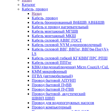
Назад
Каталог
Кабель, провод
Назад
Кабель, провод
Кабель бронированный ВбБШВ АВББШВ
Кабель и провод нагревательный
Кабель монтажный МГШВ
Кабель монтажный МКШ
Кабель силовой АВВГ ГОСТ
Кабель силовой NYM однопроволочный
Кабель силовой ВВГ, ВВГнг, ВВГбм-Пнг(А)-
LS
Кабель силовой гибкий КГ,КВВГ,ПРС,РПШ
Кабель силовой ППГнг
КВК(д/видеонаблюдения) Micro CoaxiA+CuL
КММ микрофонный
ПГВА (автомобильный)
Провод бытовой АПУНП
Провод бытовой ПуВВ
Провод бытовой ПуГВВ
Провод бытовой, акустический
ШВВП,ШВП
Провод для водопогружных насосов
Провод компьютерный