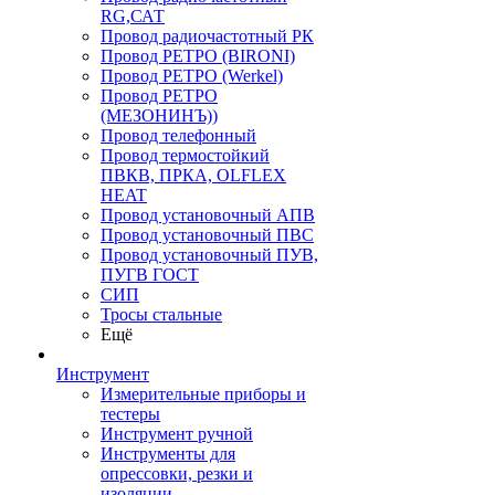
RG,САТ
Провод радиочастотный РК
Провод РЕТРО (BIRONI)
Провод РЕТРО (Werkel)
Провод РЕТРО
(МЕЗОНИНЪ))
Провод телефонный
Провод термостойкий
ПВКВ, ПРКА, OLFLEX
HEAT
Провод установочный АПВ
Провод установочный ПВС
Провод установочный ПУВ,
ПУГВ ГОСТ
СИП
Тросы стальные
Ещё
Инструмент
Измерительные приборы и
тестеры
Инструмент ручной
Инструменты для
опрессовки, резки и
изоляции