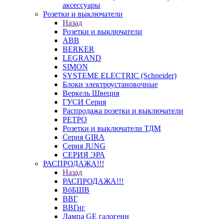
аксессуары
Розетки и выключатели
Назад
Розетки и выключатели
ABB
BERKER
LEGRAND
SIMON
SYSTEME ELECTRIC (Schneider)
Блоки электроустановочные
Веркель Швеция
ГУСИ Серия
Распродажа розетки и выключатели
РЕТРО
Розетки и выключатели ТДМ
Серия GIRA
Серия JUNG
СЕРИЯ ЭРА
РАСПРОДАЖА!!!
Назад
РАСПРОДАЖА!!!
ВбБШВ
ВВГ
ВВГнг
Лампа GE галогенн