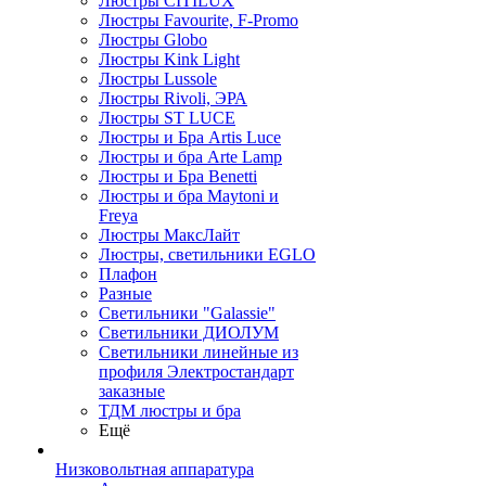
Люстры CITILUX
Люстры Favourite, F-Promo
Люстры Globo
Люстры Kink Light
Люстры Lussole
Люстры Rivoli, ЭРА
Люстры ST LUCE
Люстры и Бра Artis Luce
Люстры и бра Arte Lamp
Люстры и Бра Benetti
Люстры и бра Maytoni и
Freya
Люстры МаксЛайт
Люстры, светильники EGLO
Плафон
Разные
Светильники "Galassie"
Светильники ДИОЛУМ
Светильники линейные из
профиля Электростандарт
заказные
ТДМ люстры и бра
Ещё
Низковольтная аппаратура