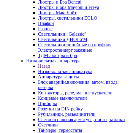
Люстры и Бра Benetti
Люстры и бра Maytoni и Freya
Люстры МаксЛайт
Люстры, светильники EGLO
Плафон
Разные
Светильники "Galassie"
Светильники ДИОЛУМ
Светильники линейные из профиля
Электростандарт заказные
ТДМ люстры и бра
Низковольтная аппаратура
Назад
Низковольтная аппаратура
Аппаратура защиты
Блок аварийн.включения, автом. ввода
резерва
Контакторы, реле, магнит.пускатели
Концевые выключатели
Приборы
Розетки на DIN рейку
Рубильники, разъединители
Светосигнальная арматура, посты, кнопки
Счетчики
Таймеры, термостаты