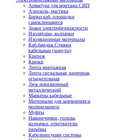
Арматура для монтажа СИП
Аэрозоль, мастика
Бирки каб.,площадки
самоклеющиеся
Знаки электробезопасности
Изоляторы, колпачки
Изоляционные материалы
Каб.бандаж.Стяжки
кабельные (хомуты)
Крепеж
Крюки
Лента монтажная
Лента сигнальная, киперная,
оградительная
Люк ревизионный
металлический
Маркеры кабельные
Материалы для заземления и
молниезащита
Муфты
Наконечники, гильзы,
колпачки. ответвители,
разъёмы
Кабеленесущие системы