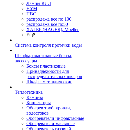
Лампы КЛЛ
НУМ
ПВС
распродажа все по 100
распродажа всё по50
ХАГЕР (HAGER), Moeller
Ещё
Система контроля протечки воды
Шкафы, пластиковые боксы,
аксессуары
Боксы пластиковые
Принадлежности для
распределительных шкафов
Шкафы металлические
Теплотехника
Камины
Конвекторы
Обогрев труб, кровли,
водостоков
Обогреватели инфрактасные
Обогреватели масляные
Обогреватель газовый