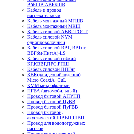
ВбБШВ АВББШВ
Кабель и провод
нагревательный
Кабель монтажный МГШВ
Кабель монтажный МКШ
Кабель силовой АВВГ ГОСТ
Кабель силовой NYM
однопроволочный
Кабель силовой ВВГ, ВВГнг,
ВВГбм-Пнг(А)-LS
Кабель силовой гибкий
КГ,КВВГ,ПРС,РПШ
Кабель силовой ППГнг
КВК(д/видеонаблюдения)
Micro CoaxiA+CuL
КММ микрофонный
ПГВА (автомобильный)
Провод бытовой АПУНП
Провод бытовой ПуВВ
Провод бытовой ПуГВВ
Провод бытовой,
акустический ШВВП,ШВП
Провод для водопогружных
насосов
Провод компьютерный