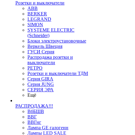
Розетки и выключатели
ABB
BERKER
LEGRAND
SIMON
SYSTEME ELECTRIC
(Schneider)
Блоки электроустановочные
Веркель Швеция
ГУСИ Серия
Распродажа розетки и
выключатели
РЕТРО
Розетки и выключатели ТДМ
Серия GIRA
Серия JUNG
СЕРИЯ ЭРА
Ещё
РАСПРОДАЖА!!!
ВбБШВ
ВВГ
ВВГнг
Лампа GE галогенн
Лампы LED SALE