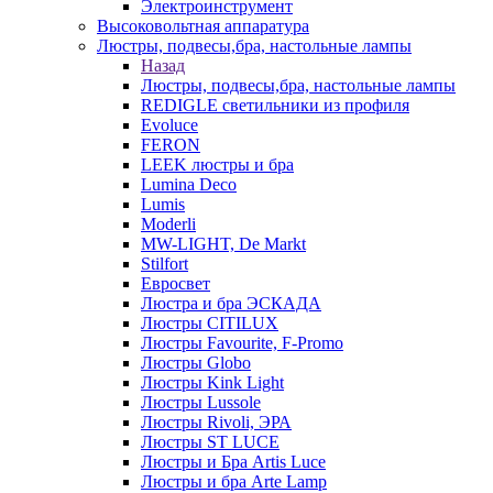
Электроинструмент
Высоковольтная аппаратура
Люстры, подвесы,бра, настольные лампы
Назад
Люстры, подвесы,бра, настольные лампы
REDIGLE светильники из профиля
Evoluce
FERON
LEEK люстры и бра
Lumina Deco
Lumis
Moderli
MW-LIGHT, De Markt
Stilfort
Евросвет
Люстра и бра ЭСКАДА
Люстры CITILUX
Люстры Favourite, F-Promo
Люстры Globo
Люстры Kink Light
Люстры Lussole
Люстры Rivoli, ЭРА
Люстры ST LUCE
Люстры и Бра Artis Luce
Люстры и бра Arte Lamp