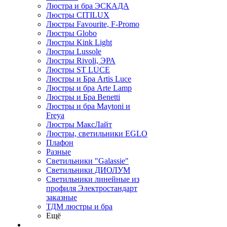
Люстра и бра ЭСКАДА
Люстры CITILUX
Люстры Favourite, F-Promo
Люстры Globo
Люстры Kink Light
Люстры Lussole
Люстры Rivoli, ЭРА
Люстры ST LUCE
Люстры и Бра Artis Luce
Люстры и бра Arte Lamp
Люстры и Бра Benetti
Люстры и бра Maytoni и
Freya
Люстры МаксЛайт
Люстры, светильники EGLO
Плафон
Разные
Светильники "Galassie"
Светильники ДИОЛУМ
Светильники линейные из
профиля Электростандарт
заказные
ТДМ люстры и бра
Ещё