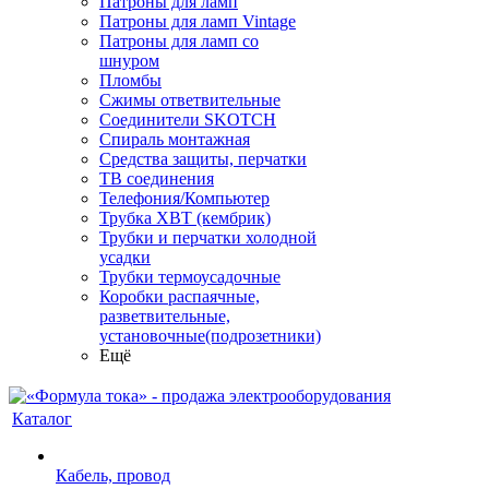
Патроны для ламп
Патроны для ламп Vintage
Патроны для ламп со
шнуром
Пломбы
Сжимы ответвительные
Соединители SKOTCH
Спираль монтажная
Средства защиты, перчатки
ТВ соединения
Телефония/Компьютер
Трубка ХВТ (кембрик)
Трубки и перчатки холодной
усадки
Трубки термоусадочные
Коробки распаячные,
разветвительные,
установочные(подрозетники)
Ещё
Каталог
Кабель, провод