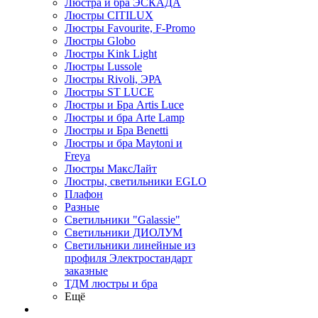
Люстра и бра ЭСКАДА
Люстры CITILUX
Люстры Favourite, F-Promo
Люстры Globo
Люстры Kink Light
Люстры Lussole
Люстры Rivoli, ЭРА
Люстры ST LUCE
Люстры и Бра Artis Luce
Люстры и бра Arte Lamp
Люстры и Бра Benetti
Люстры и бра Maytoni и
Freya
Люстры МаксЛайт
Люстры, светильники EGLO
Плафон
Разные
Светильники "Galassie"
Светильники ДИОЛУМ
Светильники линейные из
профиля Электростандарт
заказные
ТДМ люстры и бра
Ещё