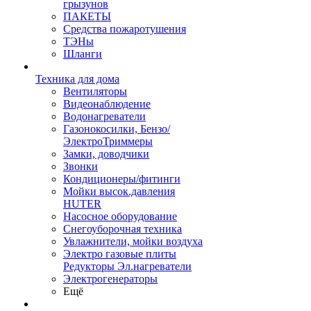
грызунов
ПАКЕТЫ
Средства пожаротушения
ТЭНы
Шланги
Техника для дома
Вентиляторы
Видеонаблюдение
Водонагреватели
Газонокосилки, Бензо/
ЭлектроТриммеры
Замки, доводчики
Звонки
Кондиционеры/фитинги
Мойки высок.давления
HUTER
Насосное оборудование
Снегоуборочная техника
Увлажнители, мойки воздуха
Электро газовые плиты
Редукторы Эл.нагреватели
Электрогенераторы
Ещё