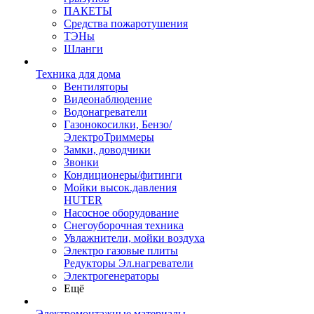
ПАКЕТЫ
Средства пожаротушения
ТЭНы
Шланги
Техника для дома
Вентиляторы
Видеонаблюдение
Водонагреватели
Газонокосилки, Бензо/
ЭлектроТриммеры
Замки, доводчики
Звонки
Кондиционеры/фитинги
Мойки высок.давления
HUTER
Насосное оборудование
Снегоуборочная техника
Увлажнители, мойки воздуха
Электро газовые плиты
Редукторы Эл.нагреватели
Электрогенераторы
Ещё
Электромонтажные материалы