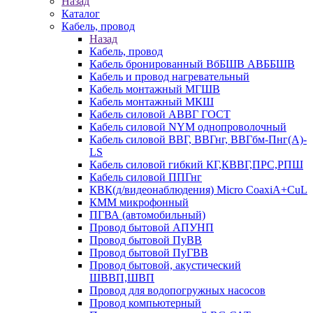
Назад
Каталог
Кабель, провод
Назад
Кабель, провод
Кабель бронированный ВбБШВ АВББШВ
Кабель и провод нагревательный
Кабель монтажный МГШВ
Кабель монтажный МКШ
Кабель силовой АВВГ ГОСТ
Кабель силовой NYM однопроволочный
Кабель силовой ВВГ, ВВГнг, ВВГбм-Пнг(А)-
LS
Кабель силовой гибкий КГ,КВВГ,ПРС,РПШ
Кабель силовой ППГнг
КВК(д/видеонаблюдения) Micro CoaxiA+CuL
КММ микрофонный
ПГВА (автомобильный)
Провод бытовой АПУНП
Провод бытовой ПуВВ
Провод бытовой ПуГВВ
Провод бытовой, акустический
ШВВП,ШВП
Провод для водопогружных насосов
Провод компьютерный