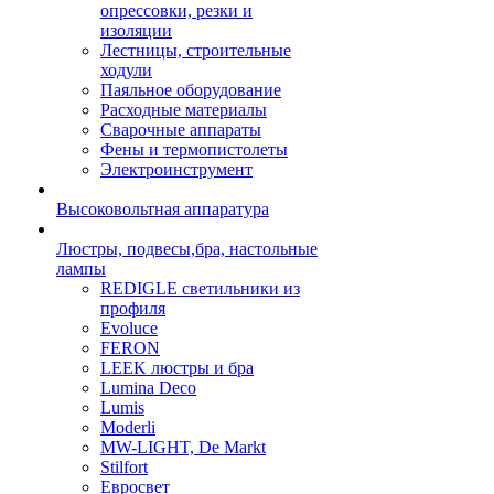
опрессовки, резки и
изоляции
Лестницы, строительные
ходули
Паяльное оборудование
Расходные материалы
Сварочные аппараты
Фены и термопистолеты
Электроинструмент
Высоковольтная аппаратура
Люстры, подвесы,бра, настольные
лампы
REDIGLE светильники из
профиля
Evoluce
FERON
LEEK люстры и бра
Lumina Deco
Lumis
Moderli
MW-LIGHT, De Markt
Stilfort
Евросвет