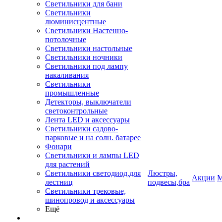
Светильники для бани
Светильники
люминисцентные
Светильники Настенно-
потолочные
Светильники настольные
Светильники ночники
Светильники под лампу
накаливания
Светильники
промышленные
Детекторы, выключатели
светоконтрольные
Лента LED и аксессуары
Светильники садово-
парковые и на солн. батарее
Фонари
Светильники и лампы LED
для растений
Светильники светодиод.для
Люстры,
Акции
М
лестниц
подвесы,бра
Светильники трековые,
шинопровод и аксессуары
Ещё