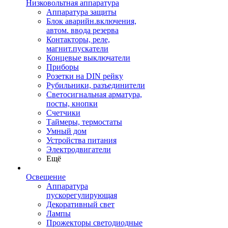
Низковольтная аппаратура
Аппаратура защиты
Блок аварийн.включения,
автом. ввода резерва
Контакторы, реле,
магнит.пускатели
Концевые выключатели
Приборы
Розетки на DIN рейку
Рубильники, разъединители
Светосигнальная арматура,
посты, кнопки
Счетчики
Таймеры, термостаты
Умный дом
Устройства питания
Электродвигатели
Ещё
Освещение
Аппаратура
пускорегулирующая
Декоративный свет
Лампы
Прожекторы светодиодные