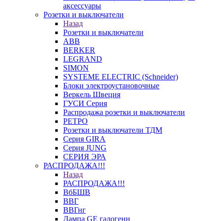
аксессуары
Розетки и выключатели
Назад
Розетки и выключатели
ABB
BERKER
LEGRAND
SIMON
SYSTEME ELECTRIC (Schneider)
Блоки электроустановочные
Веркель Швеция
ГУСИ Серия
Распродажа розетки и выключатели
РЕТРО
Розетки и выключатели ТДМ
Серия GIRA
Серия JUNG
СЕРИЯ ЭРА
РАСПРОДАЖА!!!
Назад
РАСПРОДАЖА!!!
ВбБШВ
ВВГ
ВВГнг
Лампа GE галогенн