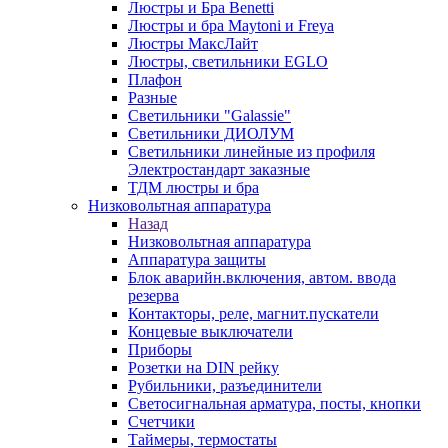
Люстры и Бра Benetti
Люстры и бра Maytoni и Freya
Люстры МаксЛайт
Люстры, светильники EGLO
Плафон
Разные
Светильники "Galassie"
Светильники ДИОЛУМ
Светильники линейные из профиля
Электростандарт заказные
ТДМ люстры и бра
Низковольтная аппаратура
Назад
Низковольтная аппаратура
Аппаратура защиты
Блок аварийн.включения, автом. ввода
резерва
Контакторы, реле, магнит.пускатели
Концевые выключатели
Приборы
Розетки на DIN рейку
Рубильники, разъединители
Светосигнальная арматура, посты, кнопки
Счетчики
Таймеры, термостаты