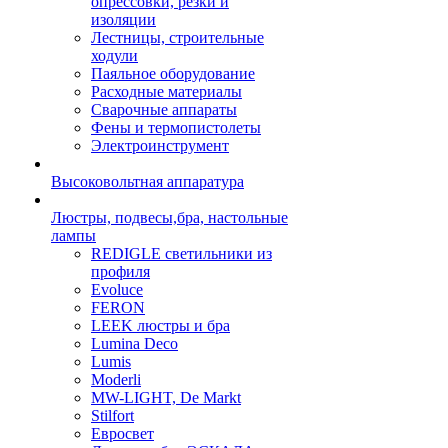
опрессовки, резки и
изоляции
Лестницы, строительные
ходули
Паяльное оборудование
Расходные материалы
Сварочные аппараты
Фены и термопистолеты
Электроинструмент
Высоковольтная аппаратура
Люстры, подвесы,бра, настольные
лампы
REDIGLE светильники из
профиля
Evoluce
FERON
LEEK люстры и бра
Lumina Deco
Lumis
Moderli
MW-LIGHT, De Markt
Stilfort
Евросвет