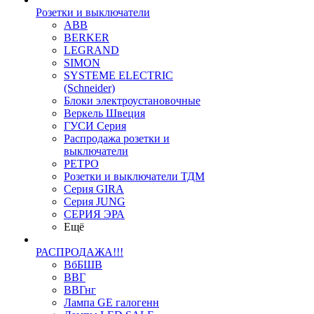
Розетки и выключатели
ABB
BERKER
LEGRAND
SIMON
SYSTEME ELECTRIC
(Schneider)
Блоки электроустановочные
Веркель Швеция
ГУСИ Серия
Распродажа розетки и
выключатели
РЕТРО
Розетки и выключатели ТДМ
Серия GIRA
Серия JUNG
СЕРИЯ ЭРА
Ещё
РАСПРОДАЖА!!!
ВбБШВ
ВВГ
ВВГнг
Лампа GE галогенн