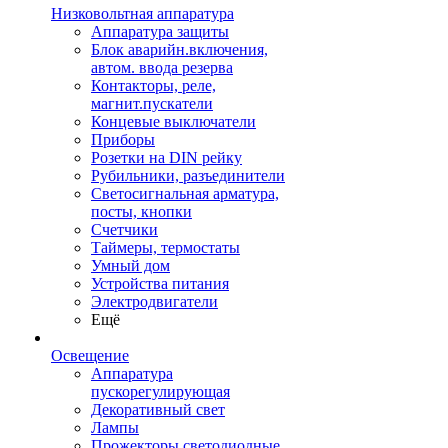
Низковольтная аппаратура
Аппаратура защиты
Блок аварийн.включения,
автом. ввода резерва
Контакторы, реле,
магнит.пускатели
Концевые выключатели
Приборы
Розетки на DIN рейку
Рубильники, разъединители
Светосигнальная арматура,
посты, кнопки
Счетчики
Таймеры, термостаты
Умный дом
Устройства питания
Электродвигатели
Ещё
Освещение
Аппаратура
пускорегулирующая
Декоративный свет
Лампы
Прожекторы светодиодные