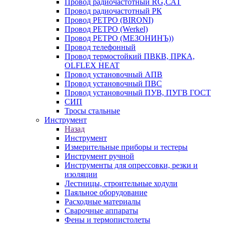
Провод радиочастотный RG,САТ
Провод радиочастотный РК
Провод РЕТРО (BIRONI)
Провод РЕТРО (Werkel)
Провод РЕТРО (МЕЗОНИНЪ))
Провод телефонный
Провод термостойкий ПВКВ, ПРКА,
OLFLEX HEAT
Провод установочный АПВ
Провод установочный ПВС
Провод установочный ПУВ, ПУГВ ГОСТ
СИП
Тросы стальные
Инструмент
Назад
Инструмент
Измерительные приборы и тестеры
Инструмент ручной
Инструменты для опрессовки, резки и
изоляции
Лестницы, строительные ходули
Паяльное оборудование
Расходные материалы
Сварочные аппараты
Фены и термопистолеты