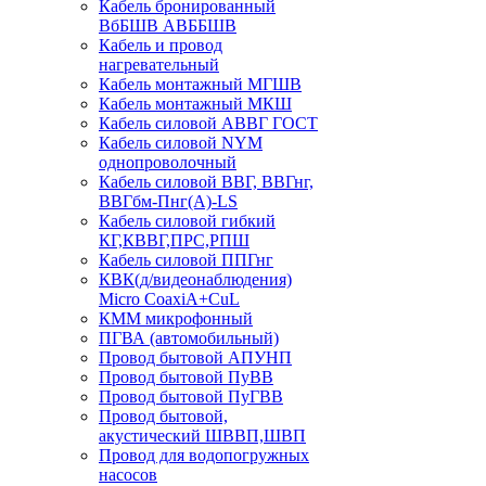
Кабель бронированный
ВбБШВ АВББШВ
Кабель и провод
нагревательный
Кабель монтажный МГШВ
Кабель монтажный МКШ
Кабель силовой АВВГ ГОСТ
Кабель силовой NYM
однопроволочный
Кабель силовой ВВГ, ВВГнг,
ВВГбм-Пнг(А)-LS
Кабель силовой гибкий
КГ,КВВГ,ПРС,РПШ
Кабель силовой ППГнг
КВК(д/видеонаблюдения)
Micro CoaxiA+CuL
КММ микрофонный
ПГВА (автомобильный)
Провод бытовой АПУНП
Провод бытовой ПуВВ
Провод бытовой ПуГВВ
Провод бытовой,
акустический ШВВП,ШВП
Провод для водопогружных
насосов