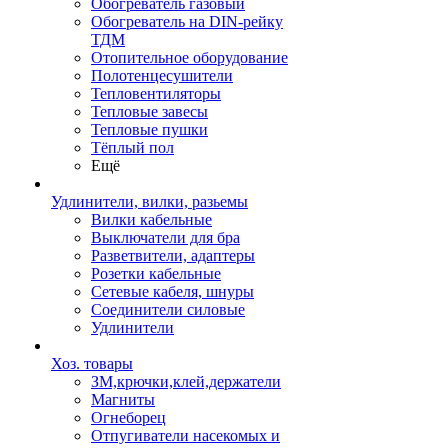
Обогреватель газовый
Обогреватель на DIN-рейку
ТДМ
Отопительное оборудование
Полотенцесушители
Тепловентиляторы
Тепловые завесы
Тепловые пушки
Тёплый пол
Ещё
Удлинители, вилки, разьемы
Вилки кабельные
Выключатели для бра
Разветвители, адаптеры
Розетки кабельные
Сетевые кабеля, шнуры
Соединители силовые
Удлинители
Хоз. товары
ЗМ,крючки,клей,держатели
Магниты
Огнеборец
Отпугиватели насекомых и