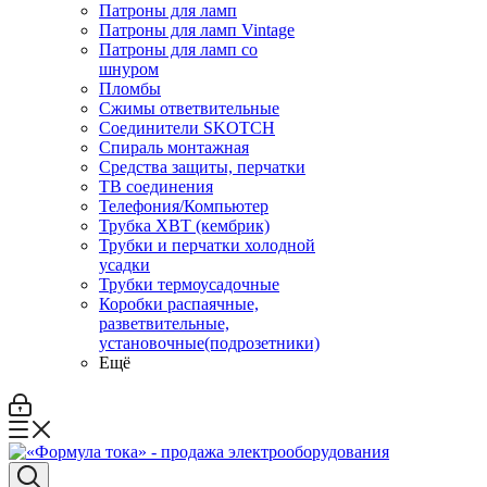
Патроны для ламп
Патроны для ламп Vintage
Патроны для ламп со
шнуром
Пломбы
Сжимы ответвительные
Соединители SKOTCH
Спираль монтажная
Средства защиты, перчатки
ТВ соединения
Телефония/Компьютер
Трубка ХВТ (кембрик)
Трубки и перчатки холодной
усадки
Трубки термоусадочные
Коробки распаячные,
разветвительные,
установочные(подрозетники)
Ещё