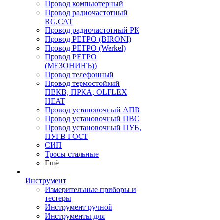
Провод компьютерный
Провод радиочастотный
RG,САТ
Провод радиочастотный РК
Провод РЕТРО (BIRONI)
Провод РЕТРО (Werkel)
Провод РЕТРО
(МЕЗОНИНЪ))
Провод телефонный
Провод термостойкий
ПВКВ, ПРКА, OLFLEX
HEAT
Провод установочный АПВ
Провод установочный ПВС
Провод установочный ПУВ,
ПУГВ ГОСТ
СИП
Тросы стальные
Ещё
Инструмент
Измерительные приборы и
тестеры
Инструмент ручной
Инструменты для