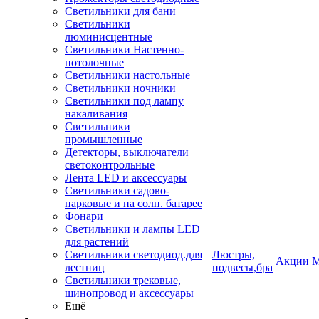
Светильники для бани
Светильники
люминисцентные
Светильники Настенно-
потолочные
Светильники настольные
Светильники ночники
Светильники под лампу
накаливания
Светильники
промышленные
Детекторы, выключатели
светоконтрольные
Лента LED и аксессуары
Светильники садово-
парковые и на солн. батарее
Фонари
Светильники и лампы LED
для растений
Светильники светодиод.для
Люстры,
Акции
М
лестниц
подвесы,бра
Светильники трековые,
шинопровод и аксессуары
Ещё