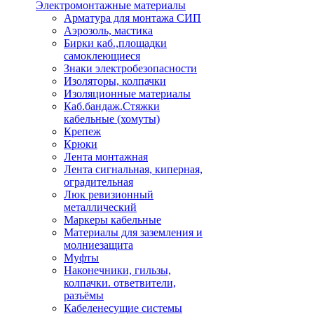
Электромонтажные материалы
Арматура для монтажа СИП
Аэрозоль, мастика
Бирки каб.,площадки
самоклеющиеся
Знаки электробезопасности
Изоляторы, колпачки
Изоляционные материалы
Каб.бандаж.Стяжки
кабельные (хомуты)
Крепеж
Крюки
Лента монтажная
Лента сигнальная, киперная,
оградительная
Люк ревизионный
металлический
Маркеры кабельные
Материалы для заземления и
молниезащита
Муфты
Наконечники, гильзы,
колпачки. ответвители,
разъёмы
Кабеленесущие системы