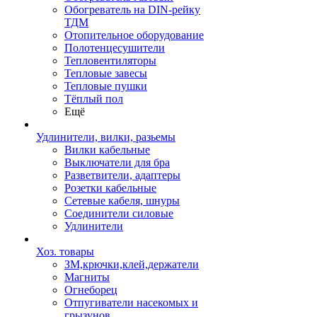
Обогреватель на DIN-рейку
ТДМ
Отопительное оборудование
Полотенцесушители
Тепловентиляторы
Тепловые завесы
Тепловые пушки
Тёплый пол
Ещё
Удлинители, вилки, разьемы
Вилки кабельные
Выключатели для бра
Разветвители, адаптеры
Розетки кабельные
Сетевые кабеля, шнуры
Соединители силовые
Удлинители
Хоз. товары
ЗМ,крючки,клей,держатели
Магниты
Огнеборец
Отпугиватели насекомых и
грызунов