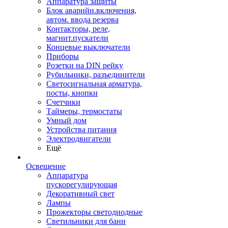
Аппаратура защиты
Блок аварийн.включения,
автом. ввода резерва
Контакторы, реле,
магнит.пускатели
Концевые выключатели
Приборы
Розетки на DIN рейку
Рубильники, разъединители
Светосигнальная арматура,
посты, кнопки
Счетчики
Таймеры, термостаты
Умный дом
Устройства питания
Электродвигатели
Ещё
Освещение
Аппаратура
пускорегулирующая
Декоративный свет
Лампы
Прожекторы светодиодные
Светильники для бани