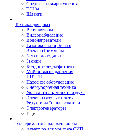
Средства пожаротушения
ТЭНы
Шланги
Техника для дома
Вентиляторы
Видеонаблюдение
Водонагреватели
Газонокосилки, Бензо/
ЭлектроТриммеры
Замки, доводчики
Звонки
Кондиционеры/фитинги
Мойки высок.давления
HUTER
Насосное оборудование
Снегоуборочная техника
Увлажнители, мойки воздуха
Электро газовые плиты
Редукторы Эл.нагреватели
Электрогенераторы
Ещё
Электромонтажные материалы
Арматура для монтажа СИП