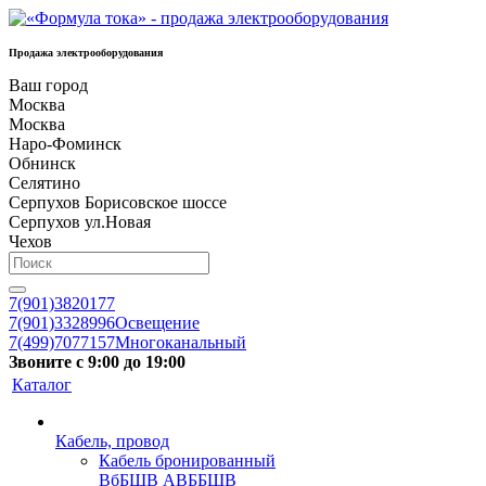
Продажа электрооборудования
Ваш город
Москва
Москва
Наро-Фоминск
Обнинск
Селятино
Серпухов Борисовское шоссе
Серпухов ул.Новая
Чехов
7(901)3820177
7(901)3328996
Освещение
7(499)7077157
Многоканальный
Звоните с 9:00 до 19:00
Каталог
Кабель, провод
Кабель бронированный
ВбБШВ АВББШВ