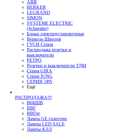
ABB
BERKER
LEGRAND
SIMON
SYSTEME ELECTRIC
(Schneider)
Блоки электроустановочные
Веркель Швеция
ГУСИ Серия
Распродажа розетки и
выключатели
РЕТРО
Розетки и выключатели ТДМ
Серия GIRA
Серия JUNG
СЕРИЯ ЭРА
Ещё
РАСПРОДАЖА!!!
ВбБШВ
ВВГ
ВВГнг
Лампа GE галогенн
Лампы LED SALE
Лампы КЛЛ