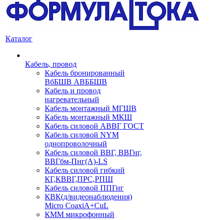
Каталог
Кабель, провод
Кабель бронированный
ВбБШВ АВББШВ
Кабель и провод
нагревательный
Кабель монтажный МГШВ
Кабель монтажный МКШ
Кабель силовой АВВГ ГОСТ
Кабель силовой NYM
однопроволочный
Кабель силовой ВВГ, ВВГнг,
ВВГбм-Пнг(А)-LS
Кабель силовой гибкий
КГ,КВВГ,ПРС,РПШ
Кабель силовой ППГнг
КВК(д/видеонаблюдения)
Micro CoaxiA+CuL
КММ микрофонный