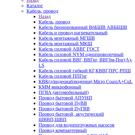
Назад
Каталог
Кабель, провод
Назад
Кабель, провод
Кабель бронированный ВбБШВ АВББШВ
Кабель и провод нагревательный
Кабель монтажный МГШВ
Кабель монтажный МКШ
Кабель силовой АВВГ ГОСТ
Кабель силовой NYM однопроволочный
Кабель силовой ВВГ, ВВГнг, ВВГбм-Пнг(А)-
LS
Кабель силовой гибкий КГ,КВВГ,ПРС,РПШ
Кабель силовой ППГнг
КВК(д/видеонаблюдения) Micro CoaxiA+CuL
КММ микрофонный
ПГВА (автомобильный)
Провод бытовой АПУНП
Провод бытовой ПуВВ
Провод бытовой ПуГВВ
Провод бытовой, акустический
ШВВП,ШВП
Провод для водопогружных насосов
Провод компьютерный