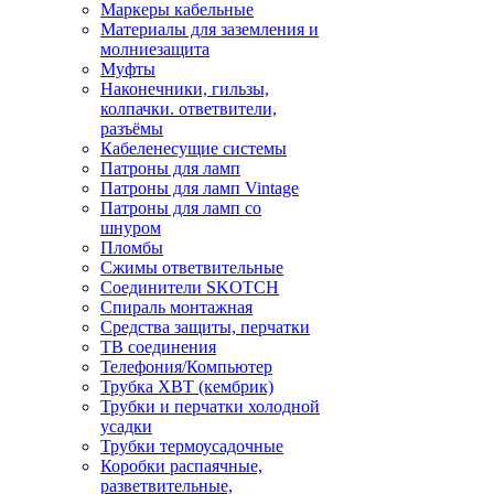
Маркеры кабельные
Материалы для заземления и
молниезащита
Муфты
Наконечники, гильзы,
колпачки. ответвители,
разъёмы
Кабеленесущие системы
Патроны для ламп
Патроны для ламп Vintage
Патроны для ламп со
шнуром
Пломбы
Сжимы ответвительные
Соединители SKOTCH
Спираль монтажная
Средства защиты, перчатки
ТВ соединения
Телефония/Компьютер
Трубка ХВТ (кембрик)
Трубки и перчатки холодной
усадки
Трубки термоусадочные
Коробки распаячные,
разветвительные,