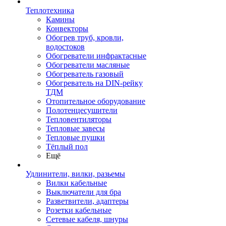
Теплотехника
Камины
Конвекторы
Обогрев труб, кровли,
водостоков
Обогреватели инфрактасные
Обогреватели масляные
Обогреватель газовый
Обогреватель на DIN-рейку
ТДМ
Отопительное оборудование
Полотенцесушители
Тепловентиляторы
Тепловые завесы
Тепловые пушки
Тёплый пол
Ещё
Удлинители, вилки, разьемы
Вилки кабельные
Выключатели для бра
Разветвители, адаптеры
Розетки кабельные
Сетевые кабеля, шнуры