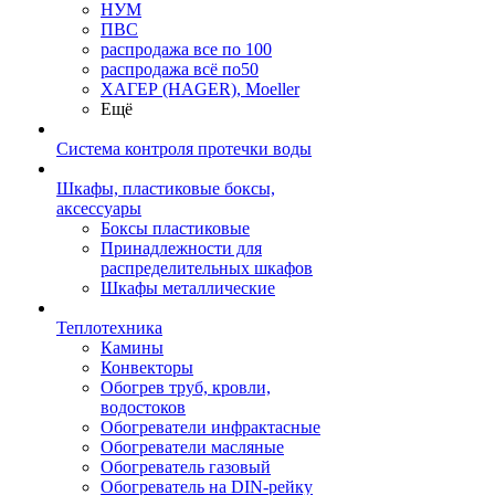
НУМ
ПВС
распродажа все по 100
распродажа всё по50
ХАГЕР (HAGER), Moeller
Ещё
Система контроля протечки воды
Шкафы, пластиковые боксы,
аксессуары
Боксы пластиковые
Принадлежности для
распределительных шкафов
Шкафы металлические
Теплотехника
Камины
Конвекторы
Обогрев труб, кровли,
водостоков
Обогреватели инфрактасные
Обогреватели масляные
Обогреватель газовый
Обогреватель на DIN-рейку