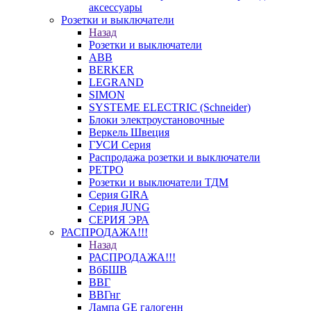
аксессуары
Розетки и выключатели
Назад
Розетки и выключатели
ABB
BERKER
LEGRAND
SIMON
SYSTEME ELECTRIC (Schneider)
Блоки электроустановочные
Веркель Швеция
ГУСИ Серия
Распродажа розетки и выключатели
РЕТРО
Розетки и выключатели ТДМ
Серия GIRA
Серия JUNG
СЕРИЯ ЭРА
РАСПРОДАЖА!!!
Назад
РАСПРОДАЖА!!!
ВбБШВ
ВВГ
ВВГнг
Лампа GE галогенн