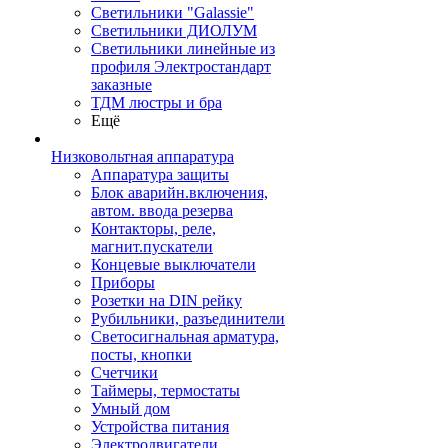
Светильники "Galassie"
Светильники ДИОЛУМ
Светильники линейные из
профиля Электростандарт
заказные
ТДМ люстры и бра
Ещё
Низковольтная аппаратура
Аппаратура защиты
Блок аварийн.включения,
автом. ввода резерва
Контакторы, реле,
магнит.пускатели
Концевые выключатели
Приборы
Розетки на DIN рейку
Рубильники, разъединители
Светосигнальная арматура,
посты, кнопки
Счетчики
Таймеры, термостаты
Умный дом
Устройства питания
Электродвигатели