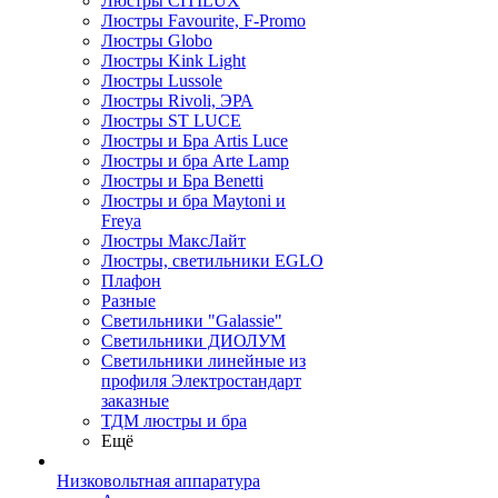
Люстры CITILUX
Люстры Favourite, F-Promo
Люстры Globo
Люстры Kink Light
Люстры Lussole
Люстры Rivoli, ЭРА
Люстры ST LUCE
Люстры и Бра Artis Luce
Люстры и бра Arte Lamp
Люстры и Бра Benetti
Люстры и бра Maytoni и
Freya
Люстры МаксЛайт
Люстры, светильники EGLO
Плафон
Разные
Светильники "Galassie"
Светильники ДИОЛУМ
Светильники линейные из
профиля Электростандарт
заказные
ТДМ люстры и бра
Ещё
Низковольтная аппаратура