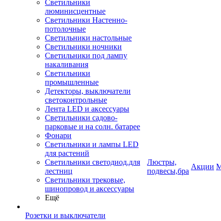
Светильники
люминисцентные
Светильники Настенно-
потолочные
Светильники настольные
Светильники ночники
Светильники под лампу
накаливания
Светильники
промышленные
Детекторы, выключатели
светоконтрольные
Лента LED и аксессуары
Светильники садово-
парковые и на солн. батарее
Фонари
Светильники и лампы LED
для растений
Светильники светодиод.для
Люстры,
Акции
М
лестниц
подвесы,бра
Светильники трековые,
шинопровод и аксессуары
Ещё
Розетки и выключатели