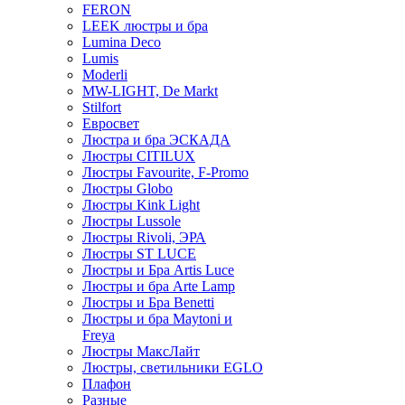
FERON
LEEK люстры и бра
Lumina Deco
Lumis
Moderli
MW-LIGHT, De Markt
Stilfort
Евросвет
Люстра и бра ЭСКАДА
Люстры CITILUX
Люстры Favourite, F-Promo
Люстры Globo
Люстры Kink Light
Люстры Lussole
Люстры Rivoli, ЭРА
Люстры ST LUCE
Люстры и Бра Artis Luce
Люстры и бра Arte Lamp
Люстры и Бра Benetti
Люстры и бра Maytoni и
Freya
Люстры МаксЛайт
Люстры, светильники EGLO
Плафон
Разные