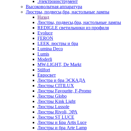
Электроинструмент
Высоковольтная аппаратура
Люстры, подвесы,бра, настольные лампы
Назад
Люстры, подвесы,бра, настольные лампы
REDIGLE светильники из профиля
Evoluce
FERON
LEEK люстры и бра
Lumina Deco
Lumis
Moderli
MW-LIGHT, De Markt
Stilfort
Евросвет
Люстра и бра ЭСКАДА
Люстры CITILUX
Люстры Favourite, F-Promo
Люстры Globo
Люстры Kink Light
Люстры Lussole
Люстры Rivoli, ЭРА
Люстры ST LUCE
Люстры и Бра Artis Luce
Люстры и бра Arte Lamp