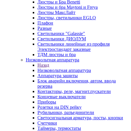
Люстры и Бра Benetti
Люстры и бра Maytoni и Freya
Люстры МаксЛайт
Люстры, светильники EGLO
Плафон
Разные
Светильники "Galassie"
Светильники ДИОЛУМ
Светильники линейные из профиля
Электростандарт заказные
ТДМ люстры и бра
Низковольтная аппаратура
Назад
Низковольтная аппаратура
Аппаратура защиты
Блок аварийн.включения, автом. ввода
резерва
Контакторы, реле, магнит.пускатели
Концевые выключатели
Приборы
Розетки на DIN рейку
Рубильники, разъединители
Светосигнальная арматура, посты, кнопки
Счетчики
Таймеры, термостаты