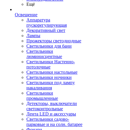
Ещё
Освещение
Аппаратура
пускорегулирующая
Декоративный свет
Лампы
Прожекторы светодиодные
Светильники для бани
Светильники
люминисцентные
Светильники Настенно-
потолочные
Светильники настольные
Светильники ночники
Светильники под лампу
накаливания
Светильники
промышленные
Детекторы, выключатели
светоконтрольные
Лента LED и аксессуары
Светильники садово-
парковые и на солн. батарее
Фонари