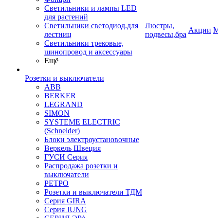
Светильники и лампы LED
для растений
Светильники светодиод.для
Люстры,
Акции
М
лестниц
подвесы,бра
Светильники трековые,
шинопровод и аксессуары
Ещё
Розетки и выключатели
ABB
BERKER
LEGRAND
SIMON
SYSTEME ELECTRIC
(Schneider)
Блоки электроустановочные
Веркель Швеция
ГУСИ Серия
Распродажа розетки и
выключатели
РЕТРО
Розетки и выключатели ТДМ
Серия GIRA
Серия JUNG