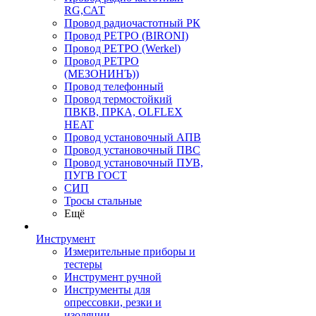
RG,САТ
Провод радиочастотный РК
Провод РЕТРО (BIRONI)
Провод РЕТРО (Werkel)
Провод РЕТРО
(МЕЗОНИНЪ))
Провод телефонный
Провод термостойкий
ПВКВ, ПРКА, OLFLEX
HEAT
Провод установочный АПВ
Провод установочный ПВС
Провод установочный ПУВ,
ПУГВ ГОСТ
СИП
Тросы стальные
Ещё
Инструмент
Измерительные приборы и
тестеры
Инструмент ручной
Инструменты для
опрессовки, резки и
изоляции