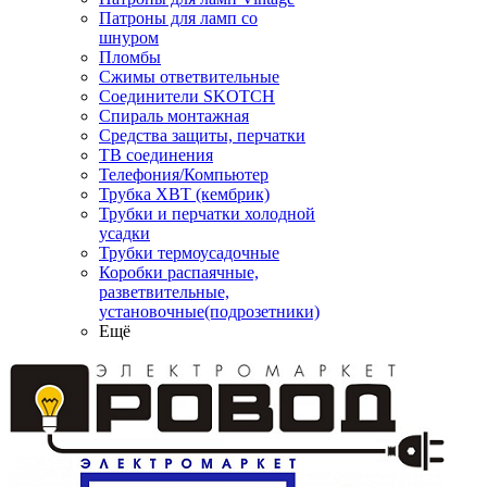
Патроны для ламп со
шнуром
Пломбы
Сжимы ответвительные
Соединители SKOTCH
Спираль монтажная
Средства защиты, перчатки
ТВ соединения
Телефония/Компьютер
Трубка ХВТ (кембрик)
Трубки и перчатки холодной
усадки
Трубки термоусадочные
Коробки распаячные,
разветвительные,
установочные(подрозетники)
Ещё