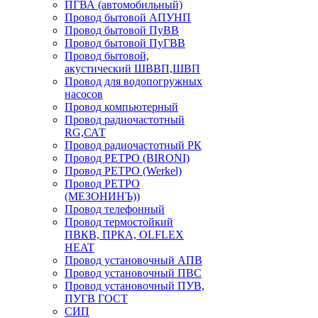
ПГВА (автомобильный)
Провод бытовой АПУНП
Провод бытовой ПуВВ
Провод бытовой ПуГВВ
Провод бытовой,
акустический ШВВП,ШВП
Провод для водопогружных
насосов
Провод компьютерный
Провод радиочастотный
RG,САТ
Провод радиочастотный РК
Провод РЕТРО (BIRONI)
Провод РЕТРО (Werkel)
Провод РЕТРО
(МЕЗОНИНЪ))
Провод телефонный
Провод термостойкий
ПВКВ, ПРКА, OLFLEX
HEAT
Провод установочный АПВ
Провод установочный ПВС
Провод установочный ПУВ,
ПУГВ ГОСТ
СИП