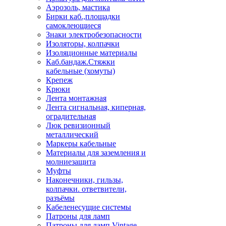
Аэрозоль, мастика
Бирки каб.,площадки
самоклеющиеся
Знаки электробезопасности
Изоляторы, колпачки
Изоляционные материалы
Каб.бандаж.Стяжки
кабельные (хомуты)
Крепеж
Крюки
Лента монтажная
Лента сигнальная, киперная,
оградительная
Люк ревизионный
металлический
Маркеры кабельные
Материалы для заземления и
молниезащита
Муфты
Наконечники, гильзы,
колпачки. ответвители,
разъёмы
Кабеленесущие системы
Патроны для ламп
Патроны для ламп Vintage