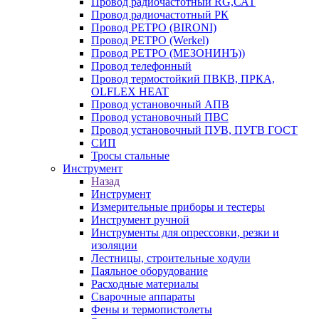
Провод радиочастотный RG,САТ
Провод радиочастотный РК
Провод РЕТРО (BIRONI)
Провод РЕТРО (Werkel)
Провод РЕТРО (МЕЗОНИНЪ))
Провод телефонный
Провод термостойкий ПВКВ, ПРКА,
OLFLEX HEAT
Провод установочный АПВ
Провод установочный ПВС
Провод установочный ПУВ, ПУГВ ГОСТ
СИП
Тросы стальные
Инструмент
Назад
Инструмент
Измерительные приборы и тестеры
Инструмент ручной
Инструменты для опрессовки, резки и
изоляции
Лестницы, строительные ходули
Паяльное оборудование
Расходные материалы
Сварочные аппараты
Фены и термопистолеты