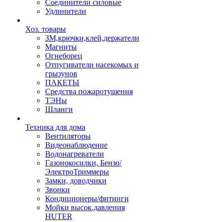
Соединители силовые
Удлинители
Хоз. товары
ЗМ,крючки,клей,держатели
Магниты
Огнеборец
Отпугиватели насекомых и
грызунов
ПАКЕТЫ
Средства пожаротушения
ТЭНы
Шланги
Техника для дома
Вентиляторы
Видеонаблюдение
Водонагреватели
Газонокосилки, Бензо/
ЭлектроТриммеры
Замки, доводчики
Звонки
Кондиционеры/фитинги
Мойки высок.давления
HUTER