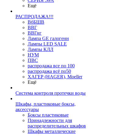
СЕРИЯ ЭРА
Ещё
РАСПРОДАЖА!!!
ВбБШВ
ВВГ
ВВГнг
Лампа GE галогенн
Лампы LED SALE
Лампы КЛЛ
НУМ
ПВС
распродажа все по 100
распродажа всё по50
ХАГЕР (HAGER), Moeller
Ещё
Система контроля протечки воды
Шкафы, пластиковые боксы,
аксессуары
Боксы пластиковые
Принадлежности для
распределительных шкафов
Шкафы металлические