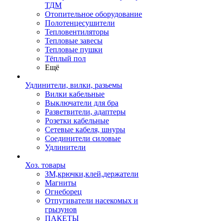
ТДМ
Отопительное оборудование
Полотенцесушители
Тепловентиляторы
Тепловые завесы
Тепловые пушки
Тёплый пол
Ещё
Удлинители, вилки, разьемы
Вилки кабельные
Выключатели для бра
Разветвители, адаптеры
Розетки кабельные
Сетевые кабеля, шнуры
Соединители силовые
Удлинители
Хоз. товары
ЗМ,крючки,клей,держатели
Магниты
Огнеборец
Отпугиватели насекомых и
грызунов
ПАКЕТЫ