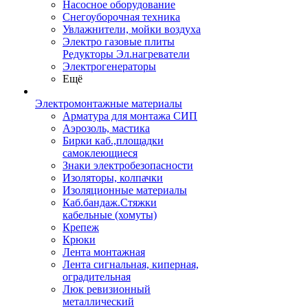
Насосное оборудование
Снегоуборочная техника
Увлажнители, мойки воздуха
Электро газовые плиты
Редукторы Эл.нагреватели
Электрогенераторы
Ещё
Электромонтажные материалы
Арматура для монтажа СИП
Аэрозоль, мастика
Бирки каб.,площадки
самоклеющиеся
Знаки электробезопасности
Изоляторы, колпачки
Изоляционные материалы
Каб.бандаж.Стяжки
кабельные (хомуты)
Крепеж
Крюки
Лента монтажная
Лента сигнальная, киперная,
оградительная
Люк ревизионный
металлический