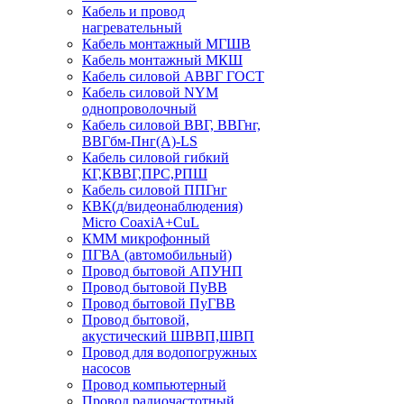
Кабель и провод
нагревательный
Кабель монтажный МГШВ
Кабель монтажный МКШ
Кабель силовой АВВГ ГОСТ
Кабель силовой NYM
однопроволочный
Кабель силовой ВВГ, ВВГнг,
ВВГбм-Пнг(А)-LS
Кабель силовой гибкий
КГ,КВВГ,ПРС,РПШ
Кабель силовой ППГнг
КВК(д/видеонаблюдения)
Micro CoaxiA+CuL
КММ микрофонный
ПГВА (автомобильный)
Провод бытовой АПУНП
Провод бытовой ПуВВ
Провод бытовой ПуГВВ
Провод бытовой,
акустический ШВВП,ШВП
Провод для водопогружных
насосов
Провод компьютерный
Провод радиочастотный