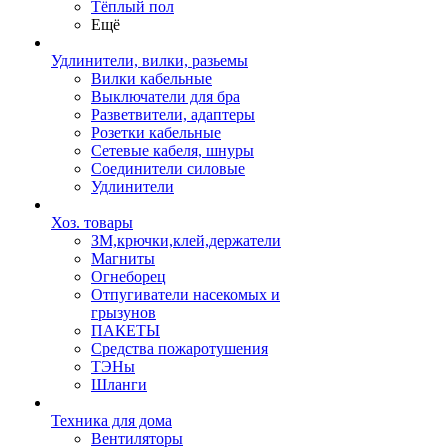
Тёплый пол
Ещё
Удлинители, вилки, разьемы
Вилки кабельные
Выключатели для бра
Разветвители, адаптеры
Розетки кабельные
Сетевые кабеля, шнуры
Соединители силовые
Удлинители
Хоз. товары
ЗМ,крючки,клей,держатели
Магниты
Огнеборец
Отпугиватели насекомых и
грызунов
ПАКЕТЫ
Средства пожаротушения
ТЭНы
Шланги
Техника для дома
Вентиляторы