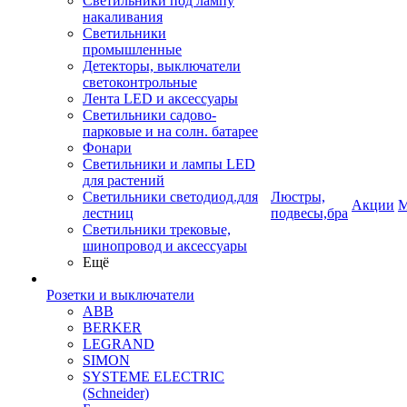
Светильники под лампу
накаливания
Светильники
промышленные
Детекторы, выключатели
светоконтрольные
Лента LED и аксессуары
Светильники садово-
парковые и на солн. батарее
Фонари
Светильники и лампы LED
для растений
Светильники светодиод.для
Люстры,
Акции
М
лестниц
подвесы,бра
Светильники трековые,
шинопровод и аксессуары
Ещё
Розетки и выключатели
ABB
BERKER
LEGRAND
SIMON
SYSTEME ELECTRIC
(Schneider)