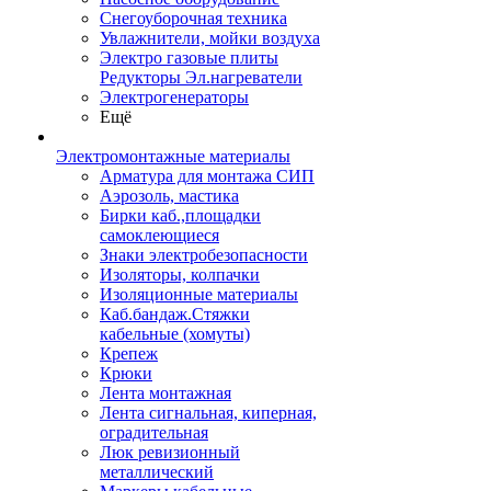
Снегоуборочная техника
Увлажнители, мойки воздуха
Электро газовые плиты
Редукторы Эл.нагреватели
Электрогенераторы
Ещё
Электромонтажные материалы
Арматура для монтажа СИП
Аэрозоль, мастика
Бирки каб.,площадки
самоклеющиеся
Знаки электробезопасности
Изоляторы, колпачки
Изоляционные материалы
Каб.бандаж.Стяжки
кабельные (хомуты)
Крепеж
Крюки
Лента монтажная
Лента сигнальная, киперная,
оградительная
Люк ревизионный
металлический