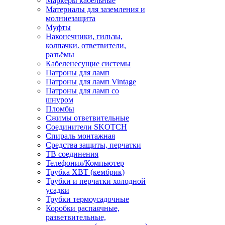
Маркеры кабельные
Материалы для заземления и
молниезащита
Муфты
Наконечники, гильзы,
колпачки. ответвители,
разъёмы
Кабеленесущие системы
Патроны для ламп
Патроны для ламп Vintage
Патроны для ламп со
шнуром
Пломбы
Сжимы ответвительные
Соединители SKOTCH
Спираль монтажная
Средства защиты, перчатки
ТВ соединения
Телефония/Компьютер
Трубка ХВТ (кембрик)
Трубки и перчатки холодной
усадки
Трубки термоусадочные
Коробки распаячные,
разветвительные,