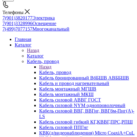
Телефоны
7(901)3820177
Электрика
7(901)3328996
Освещение
7(499)7077157
Многоканальный
Главная
Каталог
Назад
Каталог
Кабель, провод
Назад
Кабель, провод
Кабель бронированный ВбБШВ АВББШВ
Кабель и провод нагревательный
Кабель монтажный МГШВ
Кабель монтажный МКШ
Кабель силовой АВВГ ГОСТ
Кабель силовой NYM однопроволочный
Кабель силовой ВВГ, ВВГнг, ВВГбм-Пнг(А)-
LS
Кабель силовой гибкий КГ,КВВГ,ПРС,РПШ
Кабель силовой ППГнг
КВК(д/видеонаблюдения) Micro CoaxiA+CuL