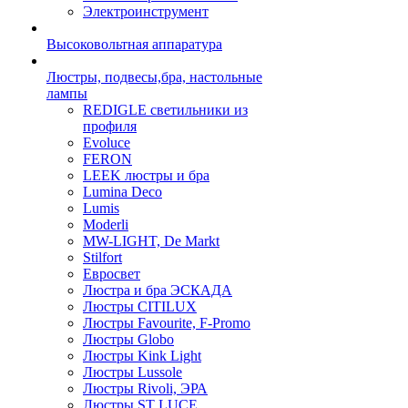
Электроинструмент
Высоковольтная аппаратура
Люстры, подвесы,бра, настольные
лампы
REDIGLE светильники из
профиля
Evoluce
FERON
LEEK люстры и бра
Lumina Deco
Lumis
Moderli
MW-LIGHT, De Markt
Stilfort
Евросвет
Люстра и бра ЭСКАДА
Люстры CITILUX
Люстры Favourite, F-Promo
Люстры Globo
Люстры Kink Light
Люстры Lussole
Люстры Rivoli, ЭРА
Люстры ST LUCE