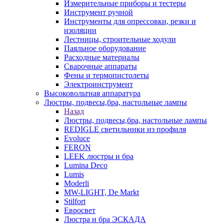
Измерительные приборы и тестеры
Инструмент ручной
Инструменты для опрессовки, резки и
изоляции
Лестницы, строительные ходули
Паяльное оборудование
Расходные материалы
Сварочные аппараты
Фены и термопистолеты
Электроинструмент
Высоковольтная аппаратура
Люстры, подвесы,бра, настольные лампы
Назад
Люстры, подвесы,бра, настольные лампы
REDIGLE светильники из профиля
Evoluce
FERON
LEEK люстры и бра
Lumina Deco
Lumis
Moderli
MW-LIGHT, De Markt
Stilfort
Евросвет
Люстра и бра ЭСКАДА