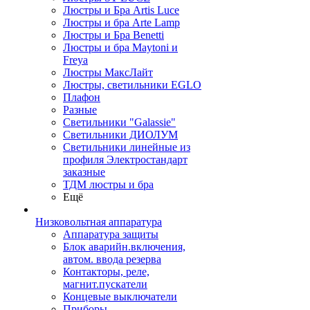
Люстры и Бра Artis Luce
Люстры и бра Arte Lamp
Люстры и Бра Benetti
Люстры и бра Maytoni и
Freya
Люстры МаксЛайт
Люстры, светильники EGLO
Плафон
Разные
Светильники "Galassie"
Светильники ДИОЛУМ
Светильники линейные из
профиля Электростандарт
заказные
ТДМ люстры и бра
Ещё
Низковольтная аппаратура
Аппаратура защиты
Блок аварийн.включения,
автом. ввода резерва
Контакторы, реле,
магнит.пускатели
Концевые выключатели
Приборы