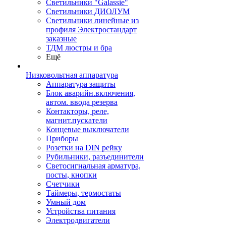
Светильники "Galassie"
Светильники ДИОЛУМ
Светильники линейные из
профиля Электростандарт
заказные
ТДМ люстры и бра
Ещё
Низковольтная аппаратура
Аппаратура защиты
Блок аварийн.включения,
автом. ввода резерва
Контакторы, реле,
магнит.пускатели
Концевые выключатели
Приборы
Розетки на DIN рейку
Рубильники, разъединители
Светосигнальная арматура,
посты, кнопки
Счетчики
Таймеры, термостаты
Умный дом
Устройства питания
Электродвигатели