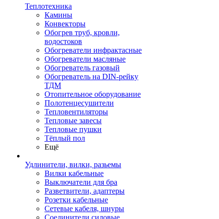
Теплотехника
Камины
Конвекторы
Обогрев труб, кровли,
водостоков
Обогреватели инфрактасные
Обогреватели масляные
Обогреватель газовый
Обогреватель на DIN-рейку
ТДМ
Отопительное оборудование
Полотенцесушители
Тепловентиляторы
Тепловые завесы
Тепловые пушки
Тёплый пол
Ещё
Удлинители, вилки, разьемы
Вилки кабельные
Выключатели для бра
Разветвители, адаптеры
Розетки кабельные
Сетевые кабеля, шнуры
Соединители силовые