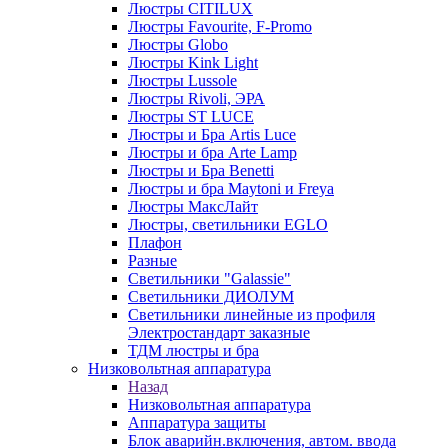
Люстры CITILUX
Люстры Favourite, F-Promo
Люстры Globo
Люстры Kink Light
Люстры Lussole
Люстры Rivoli, ЭРА
Люстры ST LUCE
Люстры и Бра Artis Luce
Люстры и бра Arte Lamp
Люстры и Бра Benetti
Люстры и бра Maytoni и Freya
Люстры МаксЛайт
Люстры, светильники EGLO
Плафон
Разные
Светильники "Galassie"
Светильники ДИОЛУМ
Светильники линейные из профиля
Электростандарт заказные
ТДМ люстры и бра
Низковольтная аппаратура
Назад
Низковольтная аппаратура
Аппаратура защиты
Блок аварийн.включения, автом. ввода