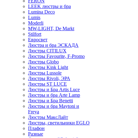
FERON
LEEK люстры и бра
Lumina Deco
Lumis
Moderli
MW-LIGHT, De Markt
Stilfort
Евросвет
Люстра и бра ЭСКАДА
Люстры CITILUX
Люстры Favourite, F-Promo
Люстры Globo
Люстры Kink Light
Люстры Lussole
Люстры Rivoli, ЭРА
Люстры ST LUCE
Люстры и Бра Artis Luce
Люстры и бра Arte Lamp
Люстры и Бра Benetti
Люстры и бра Maytoni и
Freya
Люстры МаксЛайт
Люстры, светильники EGLO
Плафон
Разные