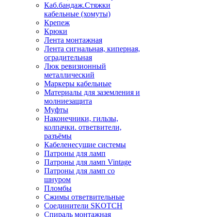
Каб.бандаж.Стяжки
кабельные (хомуты)
Крепеж
Крюки
Лента монтажная
Лента сигнальная, киперная,
оградительная
Люк ревизионный
металлический
Маркеры кабельные
Материалы для заземления и
молниезащита
Муфты
Наконечники, гильзы,
колпачки. ответвители,
разъёмы
Кабеленесущие системы
Патроны для ламп
Патроны для ламп Vintage
Патроны для ламп со
шнуром
Пломбы
Сжимы ответвительные
Соединители SKOTCH
Спираль монтажная