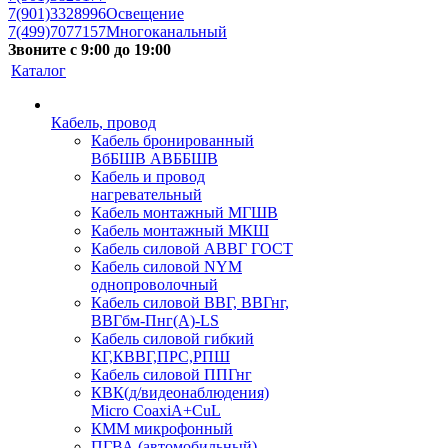
7(901)3328996
Освещение
7(499)7077157
Многоканальный
Звоните с 9:00 до 19:00
Каталог
Кабель, провод
Кабель бронированный
ВбБШВ АВББШВ
Кабель и провод
нагревательный
Кабель монтажный МГШВ
Кабель монтажный МКШ
Кабель силовой АВВГ ГОСТ
Кабель силовой NYM
однопроволочный
Кабель силовой ВВГ, ВВГнг,
ВВГбм-Пнг(А)-LS
Кабель силовой гибкий
КГ,КВВГ,ПРС,РПШ
Кабель силовой ППГнг
КВК(д/видеонаблюдения)
Micro CoaxiA+CuL
КММ микрофонный
ПГВА (автомобильный)