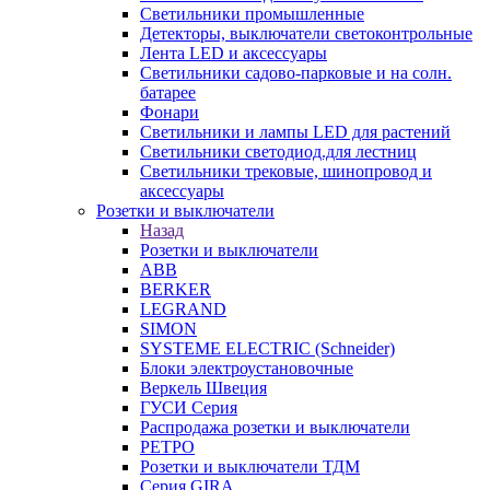
Светильники промышленные
Детекторы, выключатели светоконтрольные
Лента LED и аксессуары
Светильники садово-парковые и на солн.
батарее
Фонари
Светильники и лампы LED для растений
Светильники светодиод.для лестниц
Светильники трековые, шинопровод и
аксессуары
Розетки и выключатели
Назад
Розетки и выключатели
ABB
BERKER
LEGRAND
SIMON
SYSTEME ELECTRIC (Schneider)
Блоки электроустановочные
Веркель Швеция
ГУСИ Серия
Распродажа розетки и выключатели
РЕТРО
Розетки и выключатели ТДМ
Серия GIRA