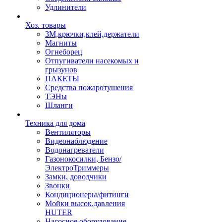
Удлинители
Хоз. товары
ЗМ,крючки,клей,держатели
Магниты
Огнеборец
Отпугиватели насекомых и
грызунов
ПАКЕТЫ
Средства пожаротушения
ТЭНы
Шланги
Техника для дома
Вентиляторы
Видеонаблюдение
Водонагреватели
Газонокосилки, Бензо/
ЭлектроТриммеры
Замки, доводчики
Звонки
Кондиционеры/фитинги
Мойки высок.давления
HUTER
Насосное оборудование