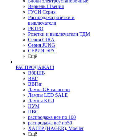
Блоки электроустановочные
Веркель Швеция
ГУСИ Серия
Распродажа розетки и
выключатели
РЕТРО
Розетки и выключатели ТДМ
Серия GIRA
Серия JUNG
СЕРИЯ ЭРА
Ещё
РАСПРОДАЖА!!!
ВбБШВ
ВВГ
ВВГнг
Лампа GE галогенн
Лампы LED SALE
Лампы КЛЛ
НУМ
ПВС
распродажа все по 100
распродажа всё по50
ХАГЕР (HAGER), Moeller
Ещё