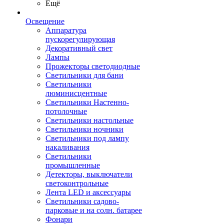
Ещё
Освещение
Аппаратура
пускорегулирующая
Декоративный свет
Лампы
Прожекторы светодиодные
Светильники для бани
Светильники
люминисцентные
Светильники Настенно-
потолочные
Светильники настольные
Светильники ночники
Светильники под лампу
накаливания
Светильники
промышленные
Детекторы, выключатели
светоконтрольные
Лента LED и аксессуары
Светильники садово-
парковые и на солн. батарее
Фонари