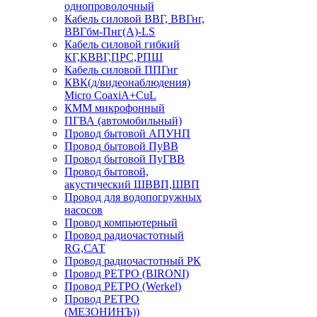
однопроволочный
Кабель силовой ВВГ, ВВГнг,
ВВГбм-Пнг(А)-LS
Кабель силовой гибкий
КГ,КВВГ,ПРС,РПШ
Кабель силовой ППГнг
КВК(д/видеонаблюдения)
Micro CoaxiA+CuL
КММ микрофонный
ПГВА (автомобильный)
Провод бытовой АПУНП
Провод бытовой ПуВВ
Провод бытовой ПуГВВ
Провод бытовой,
акустический ШВВП,ШВП
Провод для водопогружных
насосов
Провод компьютерный
Провод радиочастотный
RG,САТ
Провод радиочастотный РК
Провод РЕТРО (BIRONI)
Провод РЕТРО (Werkel)
Провод РЕТРО
(МЕЗОНИНЪ))