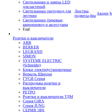
Светильники и лампы LED
для растений
Светильники светодиод.для
Люстры,
Акции
М
лестниц
подвесы,бра
Светильники трековые,
шинопровод и аксессуары
Ещё
Розетки и выключатели
ABB
BERKER
LEGRAND
SIMON
SYSTEME ELECTRIC
(Schneider)
Блоки электроустановочные
Веркель Швеция
ГУСИ Серия
Распродажа розетки и
выключатели
РЕТРО
Розетки и выключатели ТДМ
Серия GIRA
Серия JUNG
СЕРИЯ ЭРА