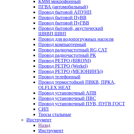
КММ микрофонный
ПГВА (автомобильный)
Провод бытовой АПУНП
Провод бытовой ПуВВ
Провод бытовой ПуГВВ
Провод бытовой, акустический
ШВВП,ШВП
Провод для водопогружных насосов
Провод компьютерный
Провод радиочастотный RG,САТ
Провод радиочастотный РК
Провод РЕТРО (BIRONI)
Провод РЕТРО (Werkel)
Провод РЕТРО (МЕЗОНИНЪ))
Провод телефонный
Провод термостойкий ПВКВ, ПРКА,
OLFLEX HEAT
Провод установочный АПВ
Провод установочный ПВС
Провод установочный ПУВ, ПУГВ ГОСТ
СИП
Тросы стальные
Инструмент
Назад
Инструмент