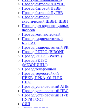
Провод бытовой АПУНП
Провод бытовой ПуВВ
Провод бытовой ПуГВВ
Провод бытовой,
акустический ШВВП,ШВП
Провод для водопогружных
насосов
Провод компьютерный
Провод радиочастотный
RG,САТ
Провод радиочастотный РК
Провод РЕТРО (BIRONI)
Провод РЕТРО (Werkel)
Провод РЕТРО
(МЕЗОНИНЪ))
Провод телефонный
Провод термостойкий
ПВКВ, ПРКА, OLFLEX
HEAT
Провод установочный АПВ
Провод установочный ПВС
Провод установочный ПУВ,
ПУГВ ГОСТ
СИП