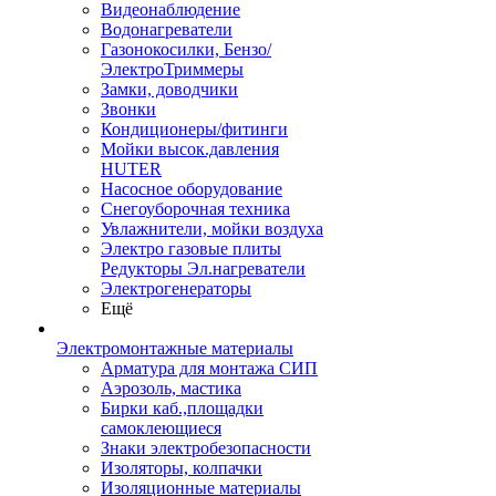
Видеонаблюдение
Водонагреватели
Газонокосилки, Бензо/
ЭлектроТриммеры
Замки, доводчики
Звонки
Кондиционеры/фитинги
Мойки высок.давления
HUTER
Насосное оборудование
Снегоуборочная техника
Увлажнители, мойки воздуха
Электро газовые плиты
Редукторы Эл.нагреватели
Электрогенераторы
Ещё
Электромонтажные материалы
Арматура для монтажа СИП
Аэрозоль, мастика
Бирки каб.,площадки
самоклеющиеся
Знаки электробезопасности
Изоляторы, колпачки
Изоляционные материалы