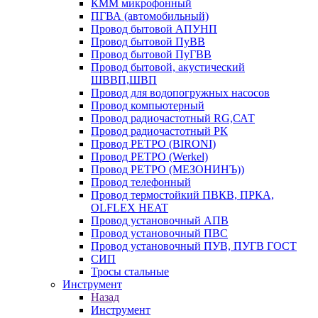
КММ микрофонный
ПГВА (автомобильный)
Провод бытовой АПУНП
Провод бытовой ПуВВ
Провод бытовой ПуГВВ
Провод бытовой, акустический
ШВВП,ШВП
Провод для водопогружных насосов
Провод компьютерный
Провод радиочастотный RG,САТ
Провод радиочастотный РК
Провод РЕТРО (BIRONI)
Провод РЕТРО (Werkel)
Провод РЕТРО (МЕЗОНИНЪ))
Провод телефонный
Провод термостойкий ПВКВ, ПРКА,
OLFLEX HEAT
Провод установочный АПВ
Провод установочный ПВС
Провод установочный ПУВ, ПУГВ ГОСТ
СИП
Тросы стальные
Инструмент
Назад
Инструмент