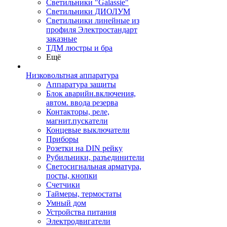
Светильники "Galassie"
Светильники ДИОЛУМ
Светильники линейные из
профиля Электростандарт
заказные
ТДМ люстры и бра
Ещё
Низковольтная аппаратура
Аппаратура защиты
Блок аварийн.включения,
автом. ввода резерва
Контакторы, реле,
магнит.пускатели
Концевые выключатели
Приборы
Розетки на DIN рейку
Рубильники, разъединители
Светосигнальная арматура,
посты, кнопки
Счетчики
Таймеры, термостаты
Умный дом
Устройства питания
Электродвигатели