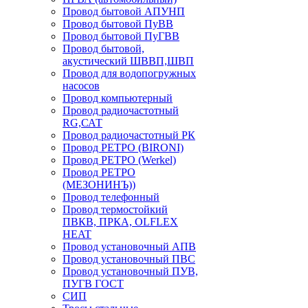
Провод бытовой АПУНП
Провод бытовой ПуВВ
Провод бытовой ПуГВВ
Провод бытовой,
акустический ШВВП,ШВП
Провод для водопогружных
насосов
Провод компьютерный
Провод радиочастотный
RG,САТ
Провод радиочастотный РК
Провод РЕТРО (BIRONI)
Провод РЕТРО (Werkel)
Провод РЕТРО
(МЕЗОНИНЪ))
Провод телефонный
Провод термостойкий
ПВКВ, ПРКА, OLFLEX
HEAT
Провод установочный АПВ
Провод установочный ПВС
Провод установочный ПУВ,
ПУГВ ГОСТ
СИП