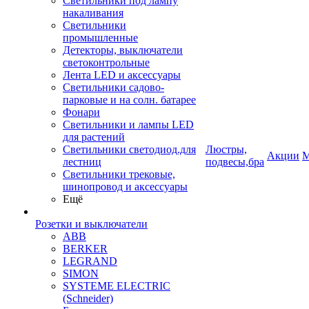
Светильники под лампу
накаливания
Светильники
промышленные
Детекторы, выключатели
светоконтрольные
Лента LED и аксессуары
Светильники садово-
парковые и на солн. батарее
Фонари
Светильники и лампы LED
для растений
Светильники светодиод.для
Люстры,
Акции
М
лестниц
подвесы,бра
Светильники трековые,
шинопровод и аксессуары
Ещё
Розетки и выключатели
ABB
BERKER
LEGRAND
SIMON
SYSTEME ELECTRIC
(Schneider)