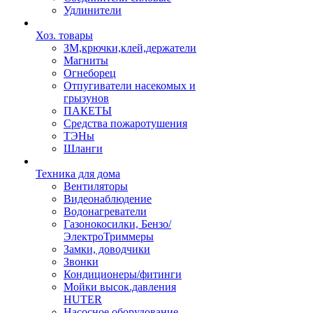
Удлинители
Хоз. товары
ЗМ,крючки,клей,держатели
Магниты
Огнеборец
Отпугиватели насекомых и
грызунов
ПАКЕТЫ
Средства пожаротушения
ТЭНы
Шланги
Техника для дома
Вентиляторы
Видеонаблюдение
Водонагреватели
Газонокосилки, Бензо/
ЭлектроТриммеры
Замки, доводчики
Звонки
Кондиционеры/фитинги
Мойки высок.давления
HUTER
Насосное оборудование