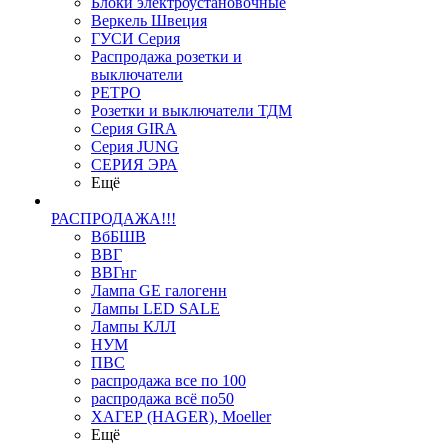
Блоки электроустановочные
Веркель Швеция
ГУСИ Серия
Распродажа розетки и
выключатели
РЕТРО
Розетки и выключатели ТДМ
Серия GIRA
Серия JUNG
СЕРИЯ ЭРА
Ещё
РАСПРОДАЖА!!!
ВбБШВ
ВВГ
ВВГнг
Лампа GE галогенн
Лампы LED SALE
Лампы КЛЛ
НУМ
ПВС
распродажа все по 100
распродажа всё по50
ХАГЕР (HAGER), Moeller
Ещё