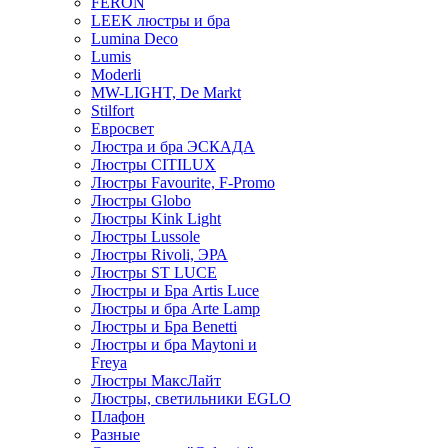
FERON
LEEK люстры и бра
Lumina Deco
Lumis
Moderli
MW-LIGHT, De Markt
Stilfort
Евросвет
Люстра и бра ЭСКАДА
Люстры CITILUX
Люстры Favourite, F-Promo
Люстры Globo
Люстры Kink Light
Люстры Lussole
Люстры Rivoli, ЭРА
Люстры ST LUCE
Люстры и Бра Artis Luce
Люстры и бра Arte Lamp
Люстры и Бра Benetti
Люстры и бра Maytoni и
Freya
Люстры МаксЛайт
Люстры, светильники EGLO
Плафон
Разные