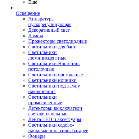
Ещё
Освещение
Аппаратура
пускорегулирующая
Декоративный свет
Лампы
Прожекторы светодиодные
Светильники для бани
Светильники
люминисцентные
Светильники Настенно-
потолочные
Светильники настольные
Светильники ночники
Светильники под лампу
накаливания
Светильники
промышленные
Детекторы, выключатели
светоконтрольные
Лента LED и аксессуары
Светильники садово-
парковые и на солн. батарее
Фонари