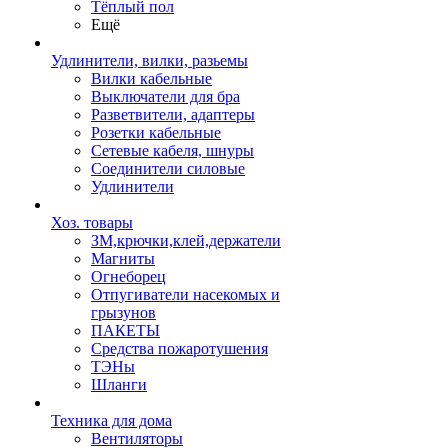
Тёплый пол
Ещё
Удлинители, вилки, разьемы
Вилки кабельные
Выключатели для бра
Разветвители, адаптеры
Розетки кабельные
Сетевые кабеля, шнуры
Соединители силовые
Удлинители
Хоз. товары
ЗМ,крючки,клей,держатели
Магниты
Огнеборец
Отпугиватели насекомых и
грызунов
ПАКЕТЫ
Средства пожаротушения
ТЭНы
Шланги
Техника для дома
Вентиляторы