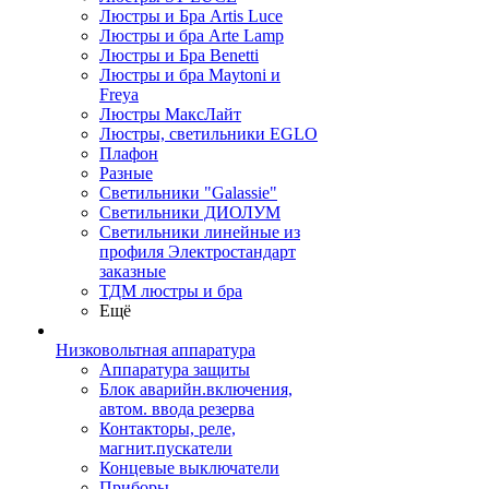
Люстры и Бра Artis Luce
Люстры и бра Arte Lamp
Люстры и Бра Benetti
Люстры и бра Maytoni и
Freya
Люстры МаксЛайт
Люстры, светильники EGLO
Плафон
Разные
Светильники "Galassie"
Светильники ДИОЛУМ
Светильники линейные из
профиля Электростандарт
заказные
ТДМ люстры и бра
Ещё
Низковольтная аппаратура
Аппаратура защиты
Блок аварийн.включения,
автом. ввода резерва
Контакторы, реле,
магнит.пускатели
Концевые выключатели
Приборы