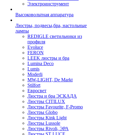
Электроинструмент
Высоковольтная аппаратура
Люстры, подвесы,бра, настольные
лампы
REDIGLE светильники из
профиля
Evoluce
FERON
LEEK люстры и бра
Lumina Deco
Lumis
Moderli
MW-LIGHT, De Markt
Stilfort
Евросвет
Люстра и бра ЭСКАДА
Люстры CITILUX
Люстры Favourite, F-Promo
Люстры Globo
Люстры Kink Light
Люстры Lussole
Люстры Rivoli, ЭРА
Люстры ST LUCE