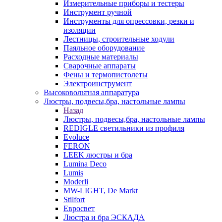
Измерительные приборы и тестеры
Инструмент ручной
Инструменты для опрессовки, резки и
изоляции
Лестницы, строительные ходули
Паяльное оборудование
Расходные материалы
Сварочные аппараты
Фены и термопистолеты
Электроинструмент
Высоковольтная аппаратура
Люстры, подвесы,бра, настольные лампы
Назад
Люстры, подвесы,бра, настольные лампы
REDIGLE светильники из профиля
Evoluce
FERON
LEEK люстры и бра
Lumina Deco
Lumis
Moderli
MW-LIGHT, De Markt
Stilfort
Евросвет
Люстра и бра ЭСКАДА