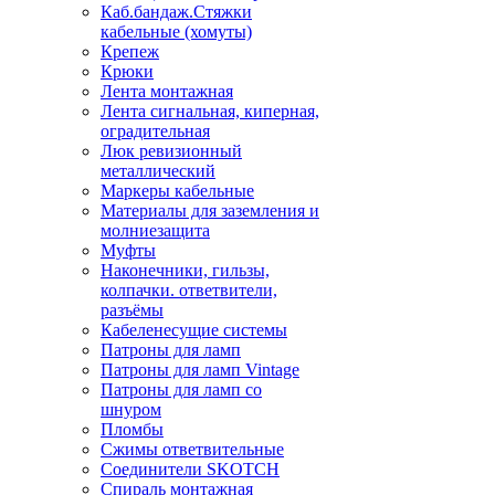
Каб.бандаж.Стяжки
кабельные (хомуты)
Крепеж
Крюки
Лента монтажная
Лента сигнальная, киперная,
оградительная
Люк ревизионный
металлический
Маркеры кабельные
Материалы для заземления и
молниезащита
Муфты
Наконечники, гильзы,
колпачки. ответвители,
разъёмы
Кабеленесущие системы
Патроны для ламп
Патроны для ламп Vintage
Патроны для ламп со
шнуром
Пломбы
Сжимы ответвительные
Соединители SKOTCH
Спираль монтажная