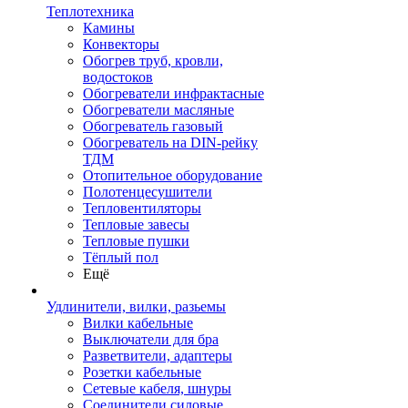
Теплотехника
Камины
Конвекторы
Обогрев труб, кровли,
водостоков
Обогреватели инфрактасные
Обогреватели масляные
Обогреватель газовый
Обогреватель на DIN-рейку
ТДМ
Отопительное оборудование
Полотенцесушители
Тепловентиляторы
Тепловые завесы
Тепловые пушки
Тёплый пол
Ещё
Удлинители, вилки, разьемы
Вилки кабельные
Выключатели для бра
Разветвители, адаптеры
Розетки кабельные
Сетевые кабеля, шнуры
Соединители силовые