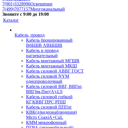
7(901)3328996
Освещение
7(499)7077157
Многоканальный
Звоните с 9:00 до 19:00
Каталог
Кабель, провод
Кабель бронированный
ВбБШВ АВББШВ
Кабель и провод
нагревательный
Кабель монтажный МГШВ
Кабель монтажный МКШ
Кабель силовой АВВГ ГОСТ
Кабель силовой NYM
однопроволочный
Кабель силовой ВВГ, ВВГнг,
ВВГбм-Пнг(А)-LS
Кабель силовой гибкий
КГ,КВВГ,ПРС,РПШ
Кабель силовой ППГнг
КВК(д/видеонаблюдения)
Micro CoaxiA+CuL
КММ микрофонный
ПГВА (автомобильный)