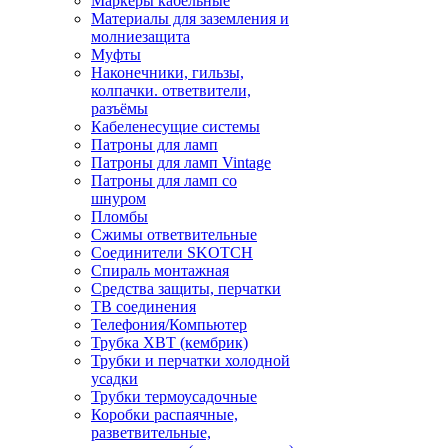
Маркеры кабельные
Материалы для заземления и
молниезащита
Муфты
Наконечники, гильзы,
колпачки. ответвители,
разъёмы
Кабеленесущие системы
Патроны для ламп
Патроны для ламп Vintage
Патроны для ламп со
шнуром
Пломбы
Сжимы ответвительные
Соединители SKOTCH
Спираль монтажная
Средства защиты, перчатки
ТВ соединения
Телефония/Компьютер
Трубка ХВТ (кембрик)
Трубки и перчатки холодной
усадки
Трубки термоусадочные
Коробки распаячные,
разветвительные,