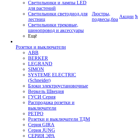
Светильники и лампы LED
для растений
Светильники светодиод.для
Люстры,
Акции
М
лестниц
подвесы,бра
Светильники трековые,
шинопровод и аксессуары
Ещё
Розетки и выключатели
ABB
BERKER
LEGRAND
SIMON
SYSTEME ELECTRIC
(Schneider)
Блоки электроустановочные
Веркель Швеция
ГУСИ Серия
Распродажа розетки и
выключатели
РЕТРО
Розетки и выключатели ТДМ
Серия GIRA
Серия JUNG
СЕРИЯ ЭРА