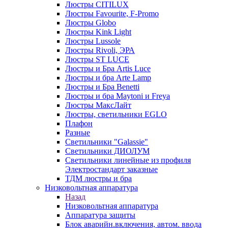
Люстры CITILUX
Люстры Favourite, F-Promo
Люстры Globo
Люстры Kink Light
Люстры Lussole
Люстры Rivoli, ЭРА
Люстры ST LUCE
Люстры и Бра Artis Luce
Люстры и бра Arte Lamp
Люстры и Бра Benetti
Люстры и бра Maytoni и Freya
Люстры МаксЛайт
Люстры, светильники EGLO
Плафон
Разные
Светильники "Galassie"
Светильники ДИОЛУМ
Светильники линейные из профиля
Электростандарт заказные
ТДМ люстры и бра
Низковольтная аппаратура
Назад
Низковольтная аппаратура
Аппаратура защиты
Блок аварийн.включения, автом. ввода