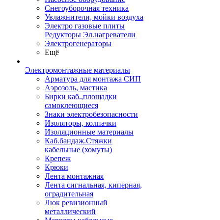
Снегоуборочная техника
Увлажнители, мойки воздуха
Электро газовые плиты
Редукторы Эл.нагреватели
Электрогенераторы
Ещё
Электромонтажные материалы
Арматура для монтажа СИП
Аэрозоль, мастика
Бирки каб.,площадки
самоклеющиеся
Знаки электробезопасности
Изоляторы, колпачки
Изоляционные материалы
Каб.бандаж.Стяжки
кабельные (хомуты)
Крепеж
Крюки
Лента монтажная
Лента сигнальная, киперная,
оградительная
Люк ревизионный
металлический