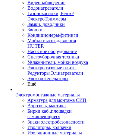
Видеонаблюдение
Водонагреватели
Газонокосилки, Бензо/
ЭлектроТриммеры
Замки, доводчики
Звонки
Кондиционеры/фитинги
Мойки высок.давления
HUTER
Насосное оборудование
Снегоуборочная техника
Увлажнители, мойки воздуха
Электро газовые плиты
Редукторы Эл.нагреватели
Электрогенераторы
Ещё
Электромонтажные материалы
Арматура для монтажа СИП
Аэрозоль, мастика
Бирки каб.,площадки
самоклеющиеся
Знаки электробезопасности
Изоляторы, колпачки
Изоляционные материалы