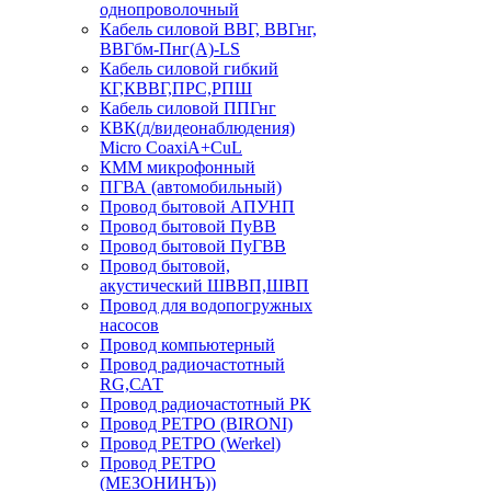
однопроволочный
Кабель силовой ВВГ, ВВГнг,
ВВГбм-Пнг(А)-LS
Кабель силовой гибкий
КГ,КВВГ,ПРС,РПШ
Кабель силовой ППГнг
КВК(д/видеонаблюдения)
Micro CoaxiA+CuL
КММ микрофонный
ПГВА (автомобильный)
Провод бытовой АПУНП
Провод бытовой ПуВВ
Провод бытовой ПуГВВ
Провод бытовой,
акустический ШВВП,ШВП
Провод для водопогружных
насосов
Провод компьютерный
Провод радиочастотный
RG,САТ
Провод радиочастотный РК
Провод РЕТРО (BIRONI)
Провод РЕТРО (Werkel)
Провод РЕТРО
(МЕЗОНИНЪ))