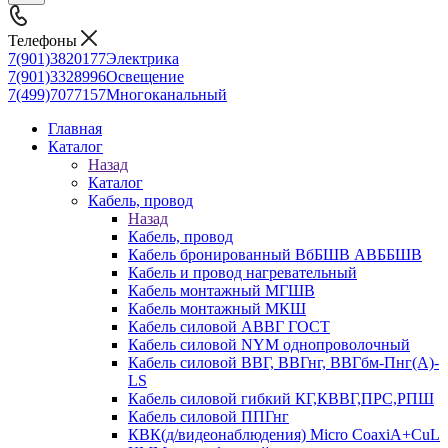
Телефоны
7(901)3820177
Электрика
7(901)3328996
Освещение
7(499)7077157
Многоканальный
Главная
Каталог
Назад
Каталог
Кабель, провод
Назад
Кабель, провод
Кабель бронированный ВбБШВ АВББШВ
Кабель и провод нагревательный
Кабель монтажный МГШВ
Кабель монтажный МКШ
Кабель силовой АВВГ ГОСТ
Кабель силовой NYM однопроволочный
Кабель силовой ВВГ, ВВГнг, ВВГбм-Пнг(А)-
LS
Кабель силовой гибкий КГ,КВВГ,ПРС,РПШ
Кабель силовой ППГнг
КВК(д/видеонаблюдения) Micro CoaxiA+CuL