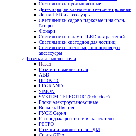
Светильники промышленные
Детекторы, выключатели светоконтрольные
Лента LED и аксессуары
Светильники садово-парковые и на солн.
батарее
Фонари
Светильники и лампы LED для растений
Светильники светодиод.для лестниц
Светильники трековые, шинопровод и
аксессуары
Розетки и выключатели
Назад
Розетки и выключатели
ABB
BERKER
LEGRAND
SIMON
SYSTEME ELECTRIC (Schneider)
Блоки электроустановочные
Веркель Швеция
ГУСИ Серия
Распродажа розетки и выключатели
РЕТРО
Розетки и выключатели ТДМ
Серия GIRA