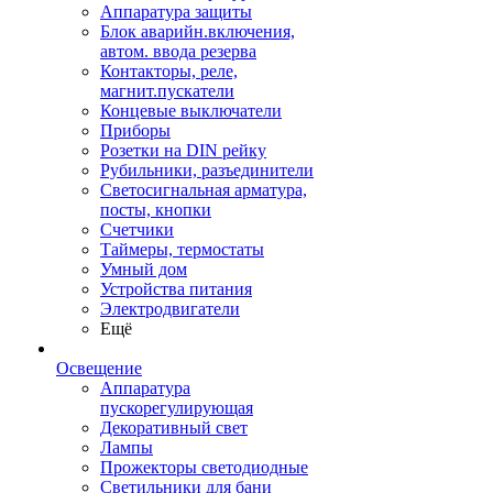
Аппаратура защиты
Блок аварийн.включения,
автом. ввода резерва
Контакторы, реле,
магнит.пускатели
Концевые выключатели
Приборы
Розетки на DIN рейку
Рубильники, разъединители
Светосигнальная арматура,
посты, кнопки
Счетчики
Таймеры, термостаты
Умный дом
Устройства питания
Электродвигатели
Ещё
Освещение
Аппаратура
пускорегулирующая
Декоративный свет
Лампы
Прожекторы светодиодные
Светильники для бани