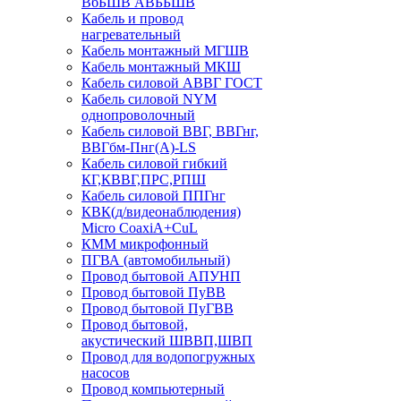
ВбБШВ АВББШВ
Кабель и провод
нагревательный
Кабель монтажный МГШВ
Кабель монтажный МКШ
Кабель силовой АВВГ ГОСТ
Кабель силовой NYM
однопроволочный
Кабель силовой ВВГ, ВВГнг,
ВВГбм-Пнг(А)-LS
Кабель силовой гибкий
КГ,КВВГ,ПРС,РПШ
Кабель силовой ППГнг
КВК(д/видеонаблюдения)
Micro CoaxiA+CuL
КММ микрофонный
ПГВА (автомобильный)
Провод бытовой АПУНП
Провод бытовой ПуВВ
Провод бытовой ПуГВВ
Провод бытовой,
акустический ШВВП,ШВП
Провод для водопогружных
насосов
Провод компьютерный