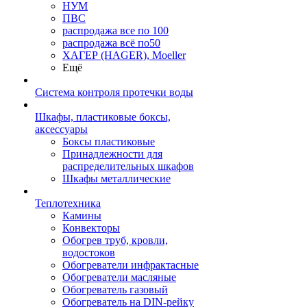
НУМ
ПВС
распродажа все по 100
распродажа всё по50
ХАГЕР (HAGER), Moeller
Ещё
Система контроля протечки воды
Шкафы, пластиковые боксы,
аксессуары
Боксы пластиковые
Принадлежности для
распределительных шкафов
Шкафы металлические
Теплотехника
Камины
Конвекторы
Обогрев труб, кровли,
водостоков
Обогреватели инфрактасные
Обогреватели масляные
Обогреватель газовый
Обогреватель на DIN-рейку