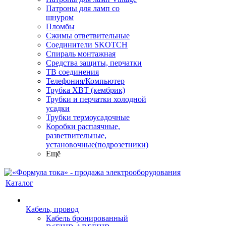
Патроны для ламп со
шнуром
Пломбы
Сжимы ответвительные
Соединители SKOTCH
Спираль монтажная
Средства защиты, перчатки
ТВ соединения
Телефония/Компьютер
Трубка ХВТ (кембрик)
Трубки и перчатки холодной
усадки
Трубки термоусадочные
Коробки распаячные,
разветвительные,
установочные(подрозетники)
Ещё
Каталог
Кабель, провод
Кабель бронированный