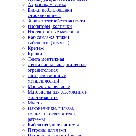
Аэрозоль, мастика
Бирки каб.,площадки
самоклеющиеся
Знаки электробезопасности
Изоляторы, колпачки
Изоляционные материалы
Каб.бандаж.Стяжки
кабельные (хомуты)
Крепеж
Крюки
Лента монтажная
Лента сигнальная, киперная,
оградительная
Люк ревизионный
металлический
Маркеры кабельные
Материалы для заземления и
молниезащита
Муфты
Наконечники, гильзы,
колпачки. ответвители,
разъёмы
Кабеленесущие системы
Патроны для ламп
Патроны для ламп Vintage