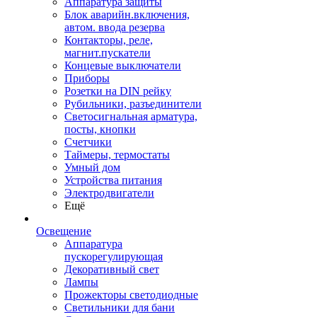
Аппаратура защиты
Блок аварийн.включения,
автом. ввода резерва
Контакторы, реле,
магнит.пускатели
Концевые выключатели
Приборы
Розетки на DIN рейку
Рубильники, разъединители
Светосигнальная арматура,
посты, кнопки
Счетчики
Таймеры, термостаты
Умный дом
Устройства питания
Электродвигатели
Ещё
Освещение
Аппаратура
пускорегулирующая
Декоративный свет
Лампы
Прожекторы светодиодные
Светильники для бани