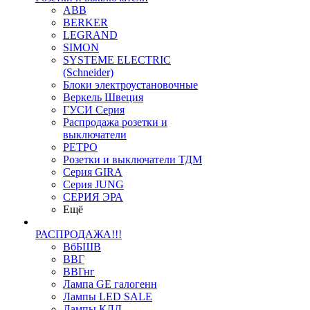
ABB
BERKER
LEGRAND
SIMON
SYSTEME ELECTRIC
(Schneider)
Блоки электроустановочные
Веркель Швеция
ГУСИ Серия
Распродажа розетки и
выключатели
РЕТРО
Розетки и выключатели ТДМ
Серия GIRA
Серия JUNG
СЕРИЯ ЭРА
Ещё
РАСПРОДАЖА!!!
ВбБШВ
ВВГ
ВВГнг
Лампа GE галогенн
Лампы LED SALE
Лампы КЛЛ