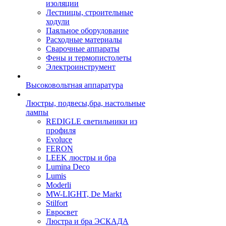
изоляции
Лестницы, строительные
ходули
Паяльное оборудование
Расходные материалы
Сварочные аппараты
Фены и термопистолеты
Электроинструмент
Высоковольтная аппаратура
Люстры, подвесы,бра, настольные
лампы
REDIGLE светильники из
профиля
Evoluce
FERON
LEEK люстры и бра
Lumina Deco
Lumis
Moderli
MW-LIGHT, De Markt
Stilfort
Евросвет
Люстра и бра ЭСКАДА