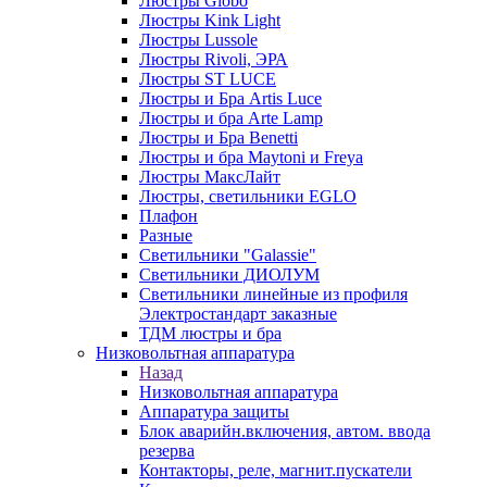
Люстры Globo
Люстры Kink Light
Люстры Lussole
Люстры Rivoli, ЭРА
Люстры ST LUCE
Люстры и Бра Artis Luce
Люстры и бра Arte Lamp
Люстры и Бра Benetti
Люстры и бра Maytoni и Freya
Люстры МаксЛайт
Люстры, светильники EGLO
Плафон
Разные
Светильники "Galassie"
Светильники ДИОЛУМ
Светильники линейные из профиля
Электростандарт заказные
ТДМ люстры и бра
Низковольтная аппаратура
Назад
Низковольтная аппаратура
Аппаратура защиты
Блок аварийн.включения, автом. ввода
резерва
Контакторы, реле, магнит.пускатели