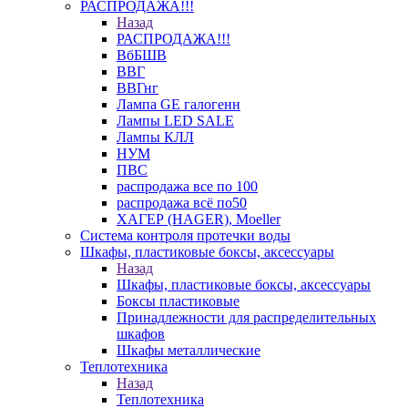
РАСПРОДАЖА!!!
Назад
РАСПРОДАЖА!!!
ВбБШВ
ВВГ
ВВГнг
Лампа GE галогенн
Лампы LED SALE
Лампы КЛЛ
НУМ
ПВС
распродажа все по 100
распродажа всё по50
ХАГЕР (HAGER), Moeller
Система контроля протечки воды
Шкафы, пластиковые боксы, аксессуары
Назад
Шкафы, пластиковые боксы, аксессуары
Боксы пластиковые
Принадлежности для распределительных
шкафов
Шкафы металлические
Теплотехника
Назад
Теплотехника