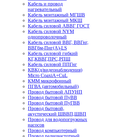
Кабель и провод
нагревательный
Кабель монтажный МГШВ
Кабель монтажный МКШ
Кабель силовой АВВГ ГОСТ
Кабель силовой NYM
однопроволочный
Кабель силовой ВВГ, ВВГнг,
ВВГбм-Пнг(А)-LS
Кабель силовой гибкий
КГ,КВВГ,ПРС,РПШ
Кабель силовой ППГнг
КВК(д/видеонаблюдения)
Micro CoaxiA+CuL
КММ микрофонный
ПГВА (автомобильный)
Провод бытовой АПУНП
Провод бытовой ПуВВ
Провод бытовой ПуГВВ
Провод бытовой,
акустический ШВВП,ШВП
Провод для водопогружных
насосов
Провод компьютерный
Провод радиочастотный