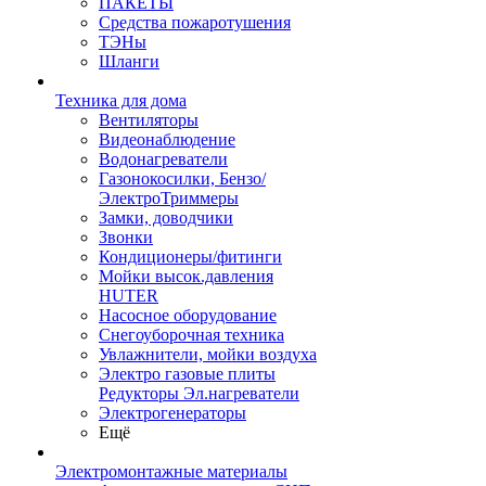
ПАКЕТЫ
Средства пожаротушения
ТЭНы
Шланги
Техника для дома
Вентиляторы
Видеонаблюдение
Водонагреватели
Газонокосилки, Бензо/
ЭлектроТриммеры
Замки, доводчики
Звонки
Кондиционеры/фитинги
Мойки высок.давления
HUTER
Насосное оборудование
Снегоуборочная техника
Увлажнители, мойки воздуха
Электро газовые плиты
Редукторы Эл.нагреватели
Электрогенераторы
Ещё
Электромонтажные материалы