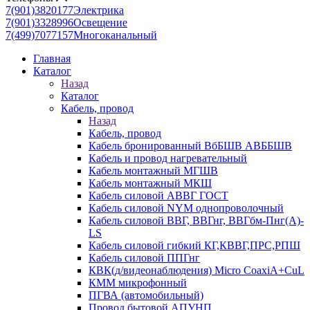
7(901)3820177
Электрика
7(901)3328996
Освещение
7(499)7077157
Многоканальный
Главная
Каталог
Назад
Каталог
Кабель, провод
Назад
Кабель, провод
Кабель бронированный ВбБШВ АВББШВ
Кабель и провод нагревательный
Кабель монтажный МГШВ
Кабель монтажный МКШ
Кабель силовой АВВГ ГОСТ
Кабель силовой NYM однопроволочный
Кабель силовой ВВГ, ВВГнг, ВВГбм-Пнг(А)-
LS
Кабель силовой гибкий КГ,КВВГ,ПРС,РПШ
Кабель силовой ППГнг
КВК(д/видеонаблюдения) Micro CoaxiA+CuL
КММ микрофонный
ПГВА (автомобильный)
Провод бытовой АПУНП