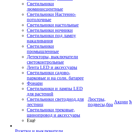
Светильники
люминисцентные
Светильники Настенно-
потолочные
Светильники настольные
Светильники ночники
Светильники под лампу
накаливания
Светильники
промышленные
Детекторы, выключатели
светоконтрольные
Лента LED и аксессуары
Светильники садово-
парковые и на солн. батарее
Фонари
Светильники и лампы LED
для растений
Светильники светодиод.для
Люстры,
Акции
М
лестниц
подвесы,бра
Светильники трековые,
шинопровод и аксессуары
Ещё
Розетки и выключатели