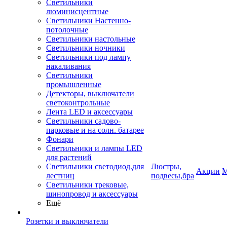
Светильники
люминисцентные
Светильники Настенно-
потолочные
Светильники настольные
Светильники ночники
Светильники под лампу
накаливания
Светильники
промышленные
Детекторы, выключатели
светоконтрольные
Лента LED и аксессуары
Светильники садово-
парковые и на солн. батарее
Фонари
Светильники и лампы LED
для растений
Светильники светодиод.для
Люстры,
Акции
М
лестниц
подвесы,бра
Светильники трековые,
шинопровод и аксессуары
Ещё
Розетки и выключатели