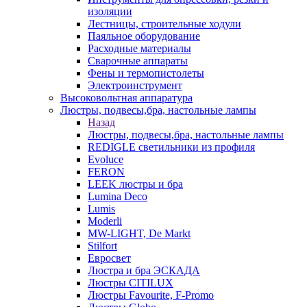
изоляции
Лестницы, строительные ходули
Паяльное оборудование
Расходные материалы
Сварочные аппараты
Фены и термопистолеты
Электроинструмент
Высоковольтная аппаратура
Люстры, подвесы,бра, настольные лампы
Назад
Люстры, подвесы,бра, настольные лампы
REDIGLE светильники из профиля
Evoluce
FERON
LEEK люстры и бра
Lumina Deco
Lumis
Moderli
MW-LIGHT, De Markt
Stilfort
Евросвет
Люстра и бра ЭСКАДА
Люстры CITILUX
Люстры Favourite, F-Promo