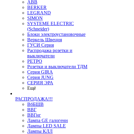
ABB
BERKER
LEGRAND
SIMON
SYSTEME ELECTRIC
(Schneider)
Блоки электроустановочные
Веркель Швеция
ГУСИ Серия
Распродажа розетки и
выключатели
РЕТРО
Розетки и выключатели ТДМ
Серия GIRA
Серия JUNG
СЕРИЯ ЭРА
Ещё
РАСПРОДАЖА!!!
ВбБШВ
ВВГ
ВВГнг
Лампа GE галогенн
Лампы LED SALE
Лампы КЛЛ