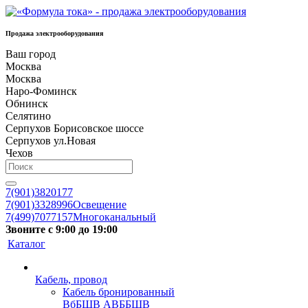
Продажа электрооборудования
Ваш город
Москва
Москва
Наро-Фоминск
Обнинск
Селятино
Серпухов Борисовское шоссе
Серпухов ул.Новая
Чехов
7(901)3820177
7(901)3328996
Освещение
7(499)7077157
Многоканальный
Звоните с 9:00 до 19:00
Каталог
Кабель, провод
Кабель бронированный
ВбБШВ АВББШВ