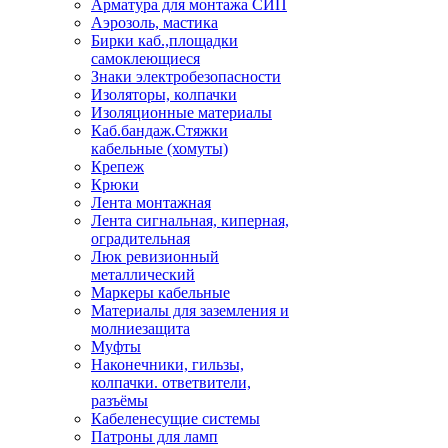
Арматура для монтажа СИП
Аэрозоль, мастика
Бирки каб.,площадки
самоклеющиеся
Знаки электробезопасности
Изоляторы, колпачки
Изоляционные материалы
Каб.бандаж.Стяжки
кабельные (хомуты)
Крепеж
Крюки
Лента монтажная
Лента сигнальная, киперная,
оградительная
Люк ревизионный
металлический
Маркеры кабельные
Материалы для заземления и
молниезащита
Муфты
Наконечники, гильзы,
колпачки. ответвители,
разъёмы
Кабеленесущие системы
Патроны для ламп