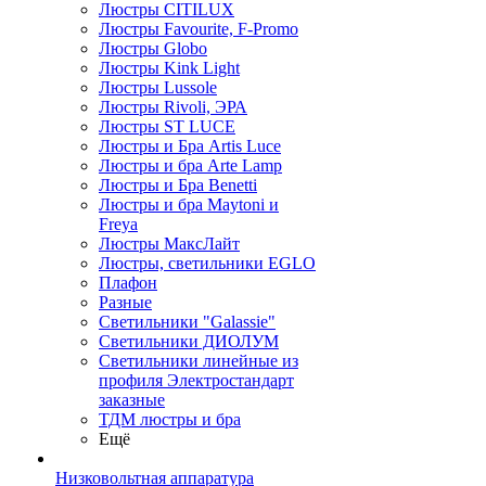
Люстры CITILUX
Люстры Favourite, F-Promo
Люстры Globo
Люстры Kink Light
Люстры Lussole
Люстры Rivoli, ЭРА
Люстры ST LUCE
Люстры и Бра Artis Luce
Люстры и бра Arte Lamp
Люстры и Бра Benetti
Люстры и бра Maytoni и
Freya
Люстры МаксЛайт
Люстры, светильники EGLO
Плафон
Разные
Светильники "Galassie"
Светильники ДИОЛУМ
Светильники линейные из
профиля Электростандарт
заказные
ТДМ люстры и бра
Ещё
Низковольтная аппаратура