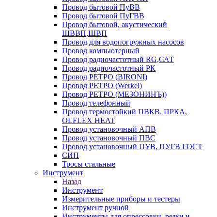
Провод бытовой ПуВВ
Провод бытовой ПуГВВ
Провод бытовой, акустический
ШВВП,ШВП
Провод для водопогружных насосов
Провод компьютерный
Провод радиочастотный RG,САТ
Провод радиочастотный РК
Провод РЕТРО (BIRONI)
Провод РЕТРО (Werkel)
Провод РЕТРО (МЕЗОНИНЪ))
Провод телефонный
Провод термостойкий ПВКВ, ПРКА,
OLFLEX HEAT
Провод установочный АПВ
Провод установочный ПВС
Провод установочный ПУВ, ПУГВ ГОСТ
СИП
Тросы стальные
Инструмент
Назад
Инструмент
Измерительные приборы и тестеры
Инструмент ручной
Инструменты для опрессовки, резки и