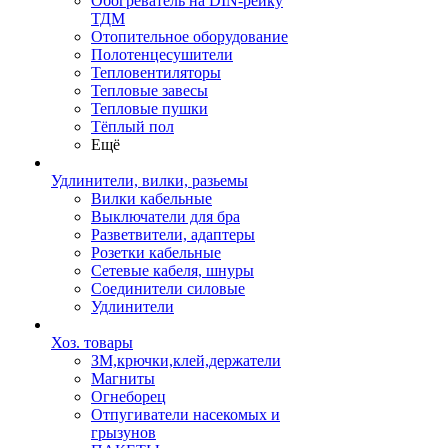
Обогреватель на DIN-рейку
ТДМ
Отопительное оборудование
Полотенцесушители
Тепловентиляторы
Тепловые завесы
Тепловые пушки
Тёплый пол
Ещё
Удлинители, вилки, разьемы
Вилки кабельные
Выключатели для бра
Разветвители, адаптеры
Розетки кабельные
Сетевые кабеля, шнуры
Соединители силовые
Удлинители
Хоз. товары
ЗМ,крючки,клей,держатели
Магниты
Огнеборец
Отпугиватели насекомых и
грызунов