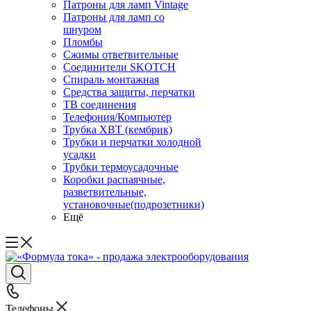
Патроны для ламп Vintage
Патроны для ламп со
шнуром
Пломбы
Сжимы ответвительные
Соединители SKOTCH
Спираль монтажная
Средства защиты, перчатки
ТВ соединения
Телефония/Компьютер
Трубка ХВТ (кембрик)
Трубки и перчатки холодной
усадки
Трубки термоусадочные
Коробки распаячные,
разветвительные,
установочные(подрозетники)
Ещё
Телефоны