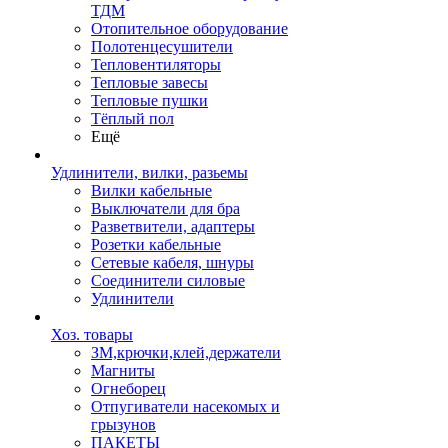
ТДМ
Отопительное оборудование
Полотенцесушители
Тепловентиляторы
Тепловые завесы
Тепловые пушки
Тёплый пол
Ещё
Удлинители, вилки, разьемы
Вилки кабельные
Выключатели для бра
Разветвители, адаптеры
Розетки кабельные
Сетевые кабеля, шнуры
Соединители силовые
Удлинители
Хоз. товары
ЗМ,крючки,клей,держатели
Магниты
Огнеборец
Отпугиватели насекомых и
грызунов
ПАКЕТЫ