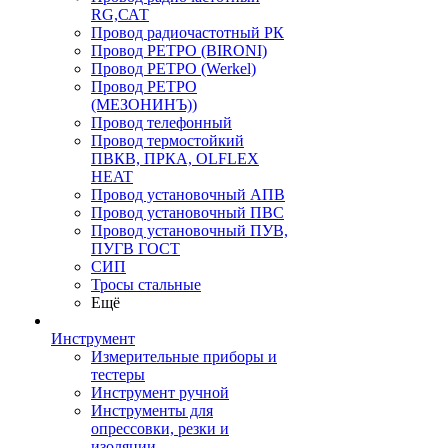
RG,САТ
Провод радиочастотный РК
Провод РЕТРО (BIRONI)
Провод РЕТРО (Werkel)
Провод РЕТРО
(МЕЗОНИНЪ))
Провод телефонный
Провод термостойкий
ПВКВ, ПРКА, OLFLEX
HEAT
Провод установочный АПВ
Провод установочный ПВС
Провод установочный ПУВ,
ПУГВ ГОСТ
СИП
Тросы стальные
Ещё
Инструмент
Измерительные приборы и
тестеры
Инструмент ручной
Инструменты для
опрессовки, резки и
изоляции