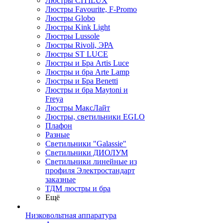
Люстры CITILUX
Люстры Favourite, F-Promo
Люстры Globo
Люстры Kink Light
Люстры Lussole
Люстры Rivoli, ЭРА
Люстры ST LUCE
Люстры и Бра Artis Luce
Люстры и бра Arte Lamp
Люстры и Бра Benetti
Люстры и бра Maytoni и
Freya
Люстры МаксЛайт
Люстры, светильники EGLO
Плафон
Разные
Светильники "Galassie"
Светильники ДИОЛУМ
Светильники линейные из
профиля Электростандарт
заказные
ТДМ люстры и бра
Ещё
Низковольтная аппаратура