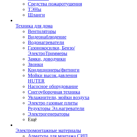
Средства пожаротушения
ТЭНы
Шланги
Техника для дома
Вентиляторы
Видеонаблюдение
Водонагреватели
Газонокосилки, Бензо/
ЭлектроТриммеры
Замки, доводчики
Звонки
Кондиционеры/фитинги
Мойки высок.давления
HUTER
Насосное оборудование
Снегоуборочная техника
Увлажнители, мойки воздуха
Электро газовые плиты
Редукторы Эл.нагреватели
Электрогенераторы
Ещё
Электромонтажные материалы
Арматура для монтажа СИП