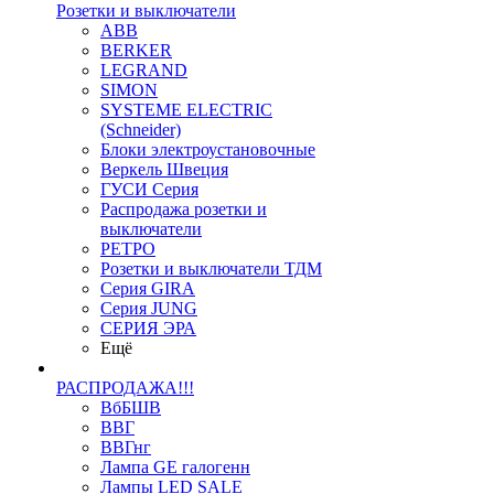
Розетки и выключатели
ABB
BERKER
LEGRAND
SIMON
SYSTEME ELECTRIC
(Schneider)
Блоки электроустановочные
Веркель Швеция
ГУСИ Серия
Распродажа розетки и
выключатели
РЕТРО
Розетки и выключатели ТДМ
Серия GIRA
Серия JUNG
СЕРИЯ ЭРА
Ещё
РАСПРОДАЖА!!!
ВбБШВ
ВВГ
ВВГнг
Лампа GE галогенн
Лампы LED SALE