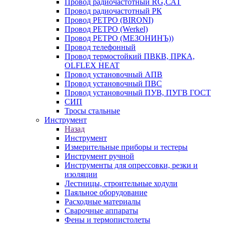
Провод радиочастотный RG,САТ
Провод радиочастотный РК
Провод РЕТРО (BIRONI)
Провод РЕТРО (Werkel)
Провод РЕТРО (МЕЗОНИНЪ))
Провод телефонный
Провод термостойкий ПВКВ, ПРКА,
OLFLEX HEAT
Провод установочный АПВ
Провод установочный ПВС
Провод установочный ПУВ, ПУГВ ГОСТ
СИП
Тросы стальные
Инструмент
Назад
Инструмент
Измерительные приборы и тестеры
Инструмент ручной
Инструменты для опрессовки, резки и
изоляции
Лестницы, строительные ходули
Паяльное оборудование
Расходные материалы
Сварочные аппараты
Фены и термопистолеты