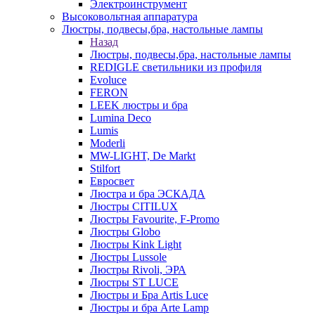
Электроинструмент
Высоковольтная аппаратура
Люстры, подвесы,бра, настольные лампы
Назад
Люстры, подвесы,бра, настольные лампы
REDIGLE светильники из профиля
Evoluce
FERON
LEEK люстры и бра
Lumina Deco
Lumis
Moderli
MW-LIGHT, De Markt
Stilfort
Евросвет
Люстра и бра ЭСКАДА
Люстры CITILUX
Люстры Favourite, F-Promo
Люстры Globo
Люстры Kink Light
Люстры Lussole
Люстры Rivoli, ЭРА
Люстры ST LUCE
Люстры и Бра Artis Luce
Люстры и бра Arte Lamp