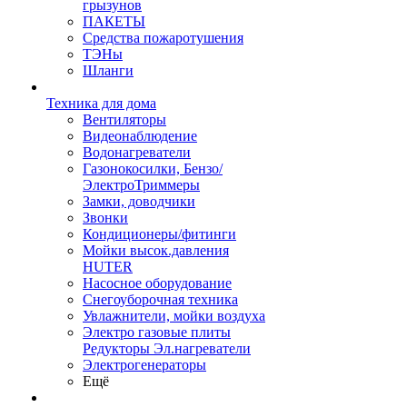
грызунов
ПАКЕТЫ
Средства пожаротушения
ТЭНы
Шланги
Техника для дома
Вентиляторы
Видеонаблюдение
Водонагреватели
Газонокосилки, Бензо/
ЭлектроТриммеры
Замки, доводчики
Звонки
Кондиционеры/фитинги
Мойки высок.давления
HUTER
Насосное оборудование
Снегоуборочная техника
Увлажнители, мойки воздуха
Электро газовые плиты
Редукторы Эл.нагреватели
Электрогенераторы
Ещё