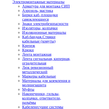
Электромонтажные материалы
Арматура для монтажа СИП
Аэрозоль, мастика
Бирки каб.,площадки
самоклеющиеся
Знаки электробезопасности
Изоляторы, колпачки
Изоляционные материалы
Каб.бандаж.Стяжки
кабельные (хомуты)
Крепеж
Крюки
Лента монтажная
Лента сигнальная, киперная,
оградительная
Люк ревизионный
металлический
Маркеры кабельные
Материалы для заземления и
молниезащита
Муфты
Наконечники, гильзы,
колпачки. ответвители,
разъёмы
Кабеленесущие системы