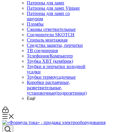
Патроны для ламп
Патроны для ламп Vintage
Патроны для ламп со
шнуром
Пломбы
Сжимы ответвительные
Соединители SKOTCH
Спираль монтажная
Средства защиты, перчатки
ТВ соединения
Телефония/Компьютер
Трубка ХВТ (кембрик)
Трубки и перчатки холодной
усадки
Трубки термоусадочные
Коробки распаячные,
разветвительные,
установочные(подрозетники)
Ещё