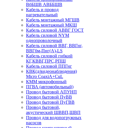
ВбБШВ АВББШВ
Кабель и провод
нагревательный
Кабель монтажный МГШВ
Кабель монтажный МКШ
Кабель силовой АВВГ ГОСТ
Кабель силовой NYM
однопроволочный
Кабель силовой ВВГ, ВВГнг,
ВВГбм-Пнг(А)-LS
Кабель силовой гибкий
КГ,КВВГ,ПРС,РПШ
Кабель силовой ППГнг
КВК(д/видеонаблюдения)
Micro CoaxiA+CuL
КММ микрофонный
ПГВА (автомобильный)
Провод бытовой АПУНП
Провод бытовой ПуВВ
Провод бытовой ПуГВВ
Провод бытовой,
акустический ШВВП,ШВП
Провод для водопогружных
насосов
Провод компьютерный