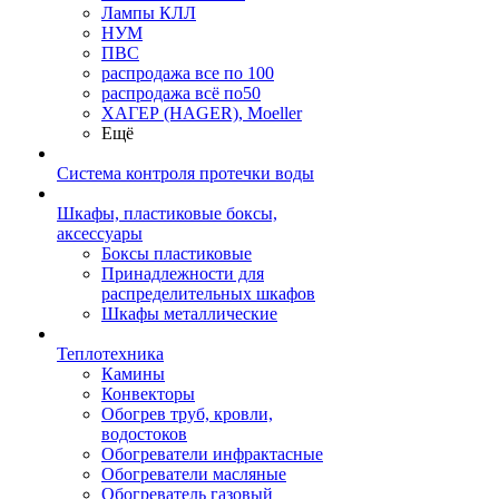
Лампы КЛЛ
НУМ
ПВС
распродажа все по 100
распродажа всё по50
ХАГЕР (HAGER), Moeller
Ещё
Система контроля протечки воды
Шкафы, пластиковые боксы,
аксессуары
Боксы пластиковые
Принадлежности для
распределительных шкафов
Шкафы металлические
Теплотехника
Камины
Конвекторы
Обогрев труб, кровли,
водостоков
Обогреватели инфрактасные
Обогреватели масляные
Обогреватель газовый