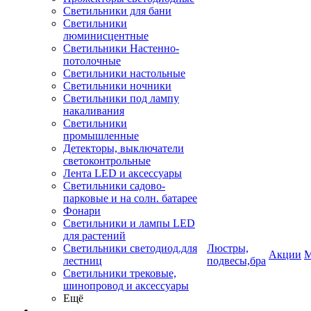
Светильники для бани
Светильники
люминисцентные
Светильники Настенно-
потолочные
Светильники настольные
Светильники ночники
Светильники под лампу
накаливания
Светильники
промышленные
Детекторы, выключатели
светоконтрольные
Лента LED и аксессуары
Светильники садово-
парковые и на солн. батарее
Фонари
Светильники и лампы LED
для растений
Светильники светодиод.для
Люстры,
Акции
М
лестниц
подвесы,бра
Светильники трековые,
шинопровод и аксессуары
Ещё