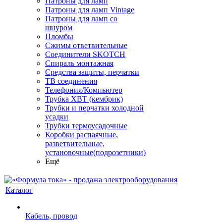
Патроны для ламп
Патроны для ламп Vintage
Патроны для ламп со
шнуром
Пломбы
Сжимы ответвительные
Соединители SKOTCH
Спираль монтажная
Средства защиты, перчатки
ТВ соединения
Телефония/Компьютер
Трубка ХВТ (кембрик)
Трубки и перчатки холодной
усадки
Трубки термоусадочные
Коробки распаячные,
разветвительные,
установочные(подрозетники)
Ещё
Каталог
Кабель, провод