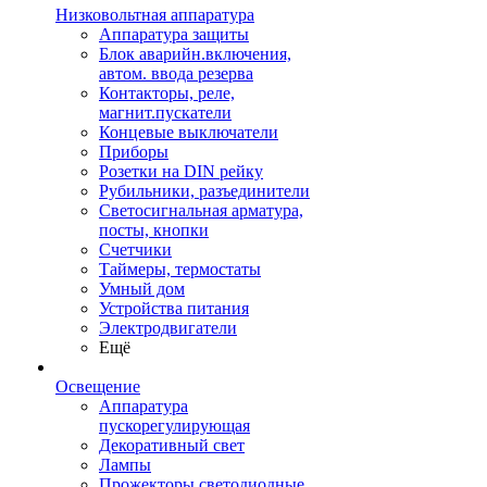
Низковольтная аппаратура
Аппаратура защиты
Блок аварийн.включения,
автом. ввода резерва
Контакторы, реле,
магнит.пускатели
Концевые выключатели
Приборы
Розетки на DIN рейку
Рубильники, разъединители
Светосигнальная арматура,
посты, кнопки
Счетчики
Таймеры, термостаты
Умный дом
Устройства питания
Электродвигатели
Ещё
Освещение
Аппаратура
пускорегулирующая
Декоративный свет
Лампы
Прожекторы светодиодные