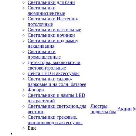
Светильники для бани
Светильники
люминисцентные
Светильники Настенно-
потолочные
Светильники настольные
Светильники ночники
Светильники под лампу
накаливания
Светильники
промышленные
Детекторы, выключатели
светоконтрольные
Лента LED и аксессуары
Светильники садово-
парковые и на солн. батарее
Фонари
Светильники и лампы LED
для растений
Светильники светодиод.для
Люстры,
Акции
М
лестниц
подвесы,бра
Светильники трековые,
шинопровод и аксессуары
Ещё