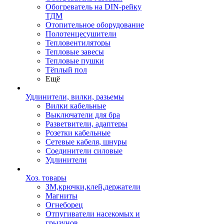
Обогреватель на DIN-рейку
ТДМ
Отопительное оборудование
Полотенцесушители
Тепловентиляторы
Тепловые завесы
Тепловые пушки
Тёплый пол
Ещё
Удлинители, вилки, разьемы
Вилки кабельные
Выключатели для бра
Разветвители, адаптеры
Розетки кабельные
Сетевые кабеля, шнуры
Соединители силовые
Удлинители
Хоз. товары
ЗМ,крючки,клей,держатели
Магниты
Огнеборец
Отпугиватели насекомых и
грызунов