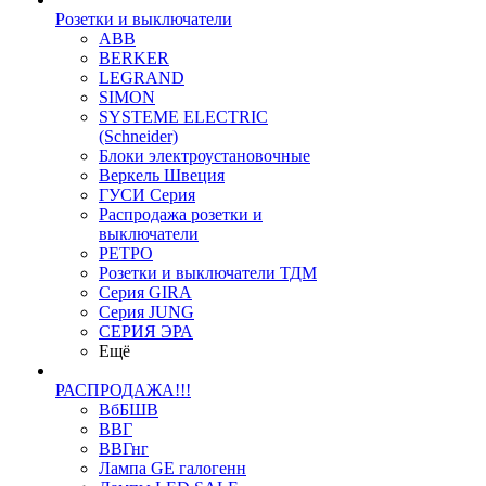
Розетки и выключатели
ABB
BERKER
LEGRAND
SIMON
SYSTEME ELECTRIC
(Schneider)
Блоки электроустановочные
Веркель Швеция
ГУСИ Серия
Распродажа розетки и
выключатели
РЕТРО
Розетки и выключатели ТДМ
Серия GIRA
Серия JUNG
СЕРИЯ ЭРА
Ещё
РАСПРОДАЖА!!!
ВбБШВ
ВВГ
ВВГнг
Лампа GE галогенн