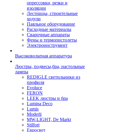
опрессовки, резки и
изоляции
Лестницы, строительные
ходули
Паяльное оборудование
Расходные материалы
Сварочные аппараты
Фены и термопистолеты
Электроинструмент
Высоковольтная аппаратура
Люстры, подвесы,бра, настольные
лампы
REDIGLE светильники из
профиля
Evoluce
FERON
LEEK люстры и бра
Lumina Deco
Lumis
Moderli
MW-LIGHT, De Markt
Stilfort
Евросвет