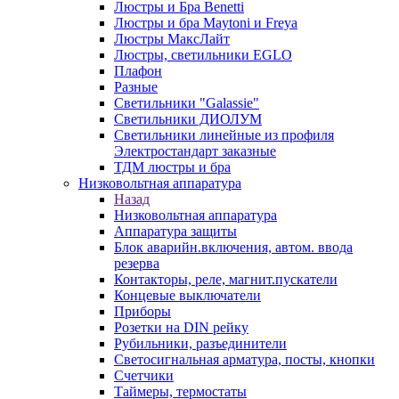
Люстры и Бра Benetti
Люстры и бра Maytoni и Freya
Люстры МаксЛайт
Люстры, светильники EGLO
Плафон
Разные
Светильники "Galassie"
Светильники ДИОЛУМ
Светильники линейные из профиля
Электростандарт заказные
ТДМ люстры и бра
Низковольтная аппаратура
Назад
Низковольтная аппаратура
Аппаратура защиты
Блок аварийн.включения, автом. ввода
резерва
Контакторы, реле, магнит.пускатели
Концевые выключатели
Приборы
Розетки на DIN рейку
Рубильники, разъединители
Светосигнальная арматура, посты, кнопки
Счетчики
Таймеры, термостаты