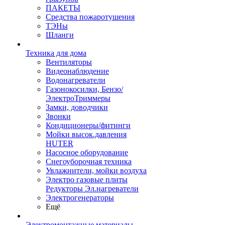
ПАКЕТЫ
Средства пожаротушения
ТЭНы
Шланги
Техника для дома
Вентиляторы
Видеонаблюдение
Водонагреватели
Газонокосилки, Бензо/
ЭлектроТриммеры
Замки, доводчики
Звонки
Кондиционеры/фитинги
Мойки высок.давления
HUTER
Насосное оборудование
Снегоуборочная техника
Увлажнители, мойки воздуха
Электро газовые плиты
Редукторы Эл.нагреватели
Электрогенераторы
Ещё
Электромонтажные материалы