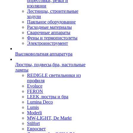
опрессовки, резки и
изоляции
Лестницы, строительные
ходули
Паяльное оборудование
Расходные материалы
Сварочные аппараты
Фены и термопистолеты
Электроинструмент
Высоковольтная аппаратура
Люстры, подвесы,бра, настольные
лампы
REDIGLE светильники из
профиля
Evoluce
FERON
LEEK люстры и бра
Lumina Deco
Lumis
Moderli
MW-LIGHT, De Markt
Stilfort
Евросвет