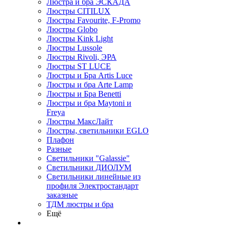
Люстра и бра ЭСКАДА
Люстры CITILUX
Люстры Favourite, F-Promo
Люстры Globo
Люстры Kink Light
Люстры Lussole
Люстры Rivoli, ЭРА
Люстры ST LUCE
Люстры и Бра Artis Luce
Люстры и бра Arte Lamp
Люстры и Бра Benetti
Люстры и бра Maytoni и
Freya
Люстры МаксЛайт
Люстры, светильники EGLO
Плафон
Разные
Светильники "Galassie"
Светильники ДИОЛУМ
Светильники линейные из
профиля Электростандарт
заказные
ТДМ люстры и бра
Ещё