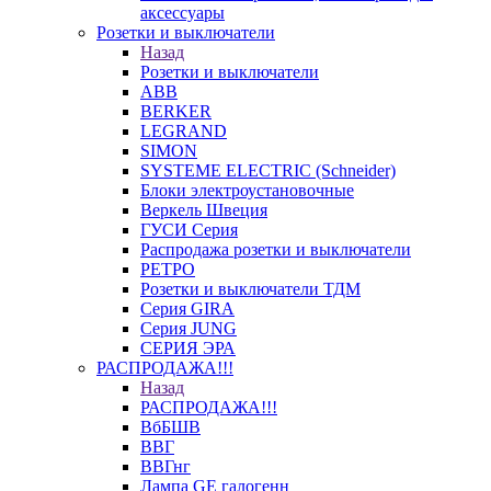
аксессуары
Розетки и выключатели
Назад
Розетки и выключатели
ABB
BERKER
LEGRAND
SIMON
SYSTEME ELECTRIC (Schneider)
Блоки электроустановочные
Веркель Швеция
ГУСИ Серия
Распродажа розетки и выключатели
РЕТРО
Розетки и выключатели ТДМ
Серия GIRA
Серия JUNG
СЕРИЯ ЭРА
РАСПРОДАЖА!!!
Назад
РАСПРОДАЖА!!!
ВбБШВ
ВВГ
ВВГнг
Лампа GE галогенн