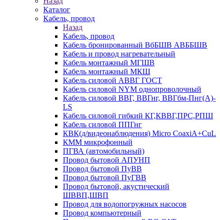
Назад
Каталог
Кабель, провод
Назад
Кабель, провод
Кабель бронированный ВбБШВ АВББШВ
Кабель и провод нагревательный
Кабель монтажный МГШВ
Кабель монтажный МКШ
Кабель силовой АВВГ ГОСТ
Кабель силовой NYM однопроволочный
Кабель силовой ВВГ, ВВГнг, ВВГбм-Пнг(А)-
LS
Кабель силовой гибкий КГ,КВВГ,ПРС,РПШ
Кабель силовой ППГнг
КВК(д/видеонаблюдения) Micro CoaxiA+CuL
КММ микрофонный
ПГВА (автомобильный)
Провод бытовой АПУНП
Провод бытовой ПуВВ
Провод бытовой ПуГВВ
Провод бытовой, акустический
ШВВП,ШВП
Провод для водопогружных насосов
Провод компьютерный