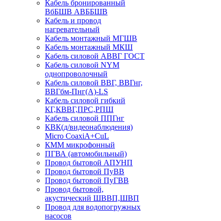
Кабель бронированный
ВбБШВ АВББШВ
Кабель и провод
нагревательный
Кабель монтажный МГШВ
Кабель монтажный МКШ
Кабель силовой АВВГ ГОСТ
Кабель силовой NYM
однопроволочный
Кабель силовой ВВГ, ВВГнг,
ВВГбм-Пнг(А)-LS
Кабель силовой гибкий
КГ,КВВГ,ПРС,РПШ
Кабель силовой ППГнг
КВК(д/видеонаблюдения)
Micro CoaxiA+CuL
КММ микрофонный
ПГВА (автомобильный)
Провод бытовой АПУНП
Провод бытовой ПуВВ
Провод бытовой ПуГВВ
Провод бытовой,
акустический ШВВП,ШВП
Провод для водопогружных
насосов