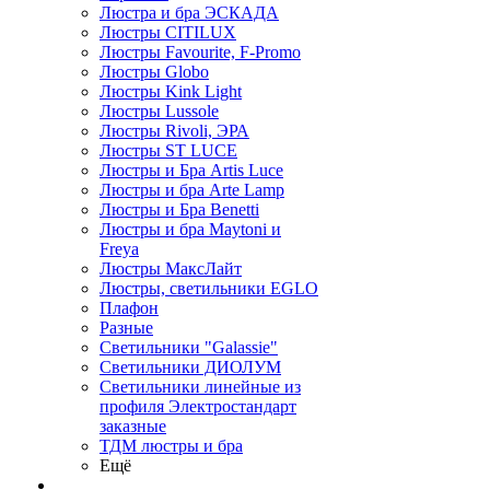
Люстра и бра ЭСКАДА
Люстры CITILUX
Люстры Favourite, F-Promo
Люстры Globo
Люстры Kink Light
Люстры Lussole
Люстры Rivoli, ЭРА
Люстры ST LUCE
Люстры и Бра Artis Luce
Люстры и бра Arte Lamp
Люстры и Бра Benetti
Люстры и бра Maytoni и
Freya
Люстры МаксЛайт
Люстры, светильники EGLO
Плафон
Разные
Светильники "Galassie"
Светильники ДИОЛУМ
Светильники линейные из
профиля Электростандарт
заказные
ТДМ люстры и бра
Ещё