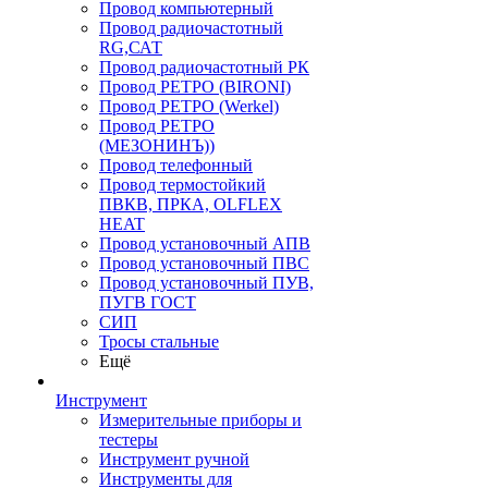
Провод компьютерный
Провод радиочастотный
RG,САТ
Провод радиочастотный РК
Провод РЕТРО (BIRONI)
Провод РЕТРО (Werkel)
Провод РЕТРО
(МЕЗОНИНЪ))
Провод телефонный
Провод термостойкий
ПВКВ, ПРКА, OLFLEX
HEAT
Провод установочный АПВ
Провод установочный ПВС
Провод установочный ПУВ,
ПУГВ ГОСТ
СИП
Тросы стальные
Ещё
Инструмент
Измерительные приборы и
тестеры
Инструмент ручной
Инструменты для