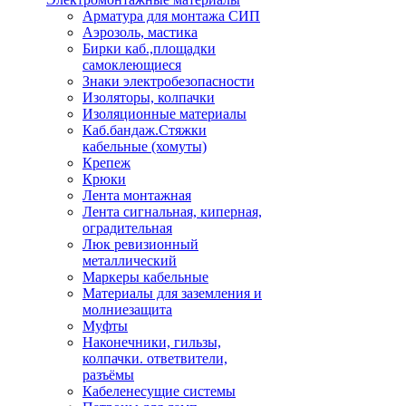
Арматура для монтажа СИП
Аэрозоль, мастика
Бирки каб.,площадки
самоклеющиеся
Знаки электробезопасности
Изоляторы, колпачки
Изоляционные материалы
Каб.бандаж.Стяжки
кабельные (хомуты)
Крепеж
Крюки
Лента монтажная
Лента сигнальная, киперная,
оградительная
Люк ревизионный
металлический
Маркеры кабельные
Материалы для заземления и
молниезащита
Муфты
Наконечники, гильзы,
колпачки. ответвители,
разъёмы
Кабеленесущие системы