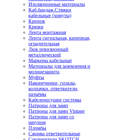
Изоляционные материалы
Каб.бандаж.Стяжки
кабельные (хомуты)
Крепеж
Крюки
Лента монтажная
Лента сигнальная, киперная,
оградительная
Люк ревизионный
металлический
Маркеры кабельные
Материалы для заземления и
молниезащита
Муфты
Наконечники, гильзы,
колпачки. ответвители,
разъёмы
Кабеленесущие системы
Патроны для ламп
Патроны для ламп Vintage
Патроны для ламп со
шнуром
Пломбы
Сжимы ответвительные
Соединители SKOTCH