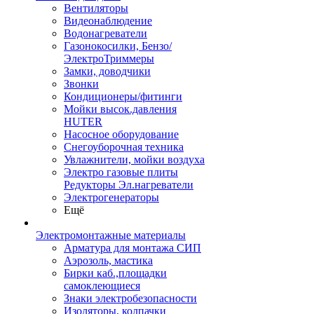
Вентиляторы
Видеонаблюдение
Водонагреватели
Газонокосилки, Бензо/
ЭлектроТриммеры
Замки, доводчики
Звонки
Кондиционеры/фитинги
Мойки высок.давления
HUTER
Насосное оборудование
Снегоуборочная техника
Увлажнители, мойки воздуха
Электро газовые плиты
Редукторы Эл.нагреватели
Электрогенераторы
Ещё
Электромонтажные материалы
Арматура для монтажа СИП
Аэрозоль, мастика
Бирки каб.,площадки
самоклеющиеся
Знаки электробезопасности
Изоляторы, колпачки