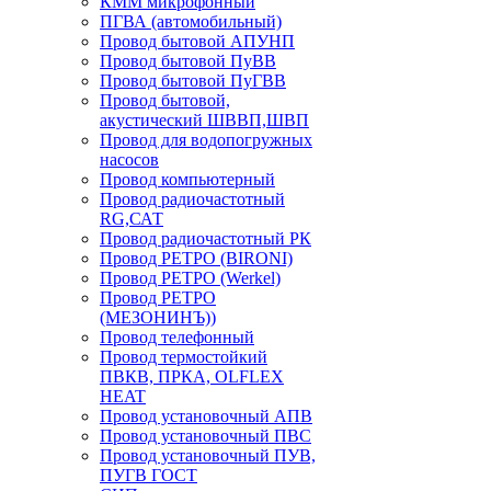
КММ микрофонный
ПГВА (автомобильный)
Провод бытовой АПУНП
Провод бытовой ПуВВ
Провод бытовой ПуГВВ
Провод бытовой,
акустический ШВВП,ШВП
Провод для водопогружных
насосов
Провод компьютерный
Провод радиочастотный
RG,САТ
Провод радиочастотный РК
Провод РЕТРО (BIRONI)
Провод РЕТРО (Werkel)
Провод РЕТРО
(МЕЗОНИНЪ))
Провод телефонный
Провод термостойкий
ПВКВ, ПРКА, OLFLEX
HEAT
Провод установочный АПВ
Провод установочный ПВС
Провод установочный ПУВ,
ПУГВ ГОСТ