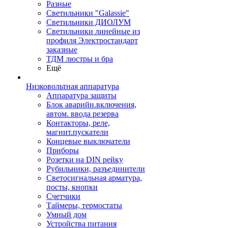
Разные
Светильники "Galassie"
Светильники ДИОЛУМ
Светильники линейные из
профиля Электростандарт
заказные
ТДМ люстры и бра
Ещё
Низковольтная аппаратура
Аппаратура защиты
Блок аварийн.включения,
автом. ввода резерва
Контакторы, реле,
магнит.пускатели
Концевые выключатели
Приборы
Розетки на DIN рейку
Рубильники, разъединители
Светосигнальная арматура,
посты, кнопки
Счетчики
Таймеры, термостаты
Умный дом
Устройства питания