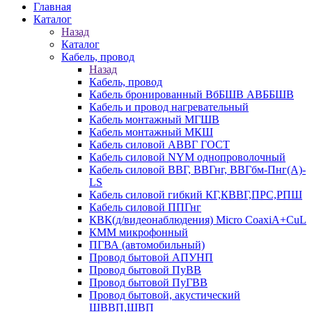
Главная
Каталог
Назад
Каталог
Кабель, провод
Назад
Кабель, провод
Кабель бронированный ВбБШВ АВББШВ
Кабель и провод нагревательный
Кабель монтажный МГШВ
Кабель монтажный МКШ
Кабель силовой АВВГ ГОСТ
Кабель силовой NYM однопроволочный
Кабель силовой ВВГ, ВВГнг, ВВГбм-Пнг(А)-
LS
Кабель силовой гибкий КГ,КВВГ,ПРС,РПШ
Кабель силовой ППГнг
КВК(д/видеонаблюдения) Micro CoaxiA+CuL
КММ микрофонный
ПГВА (автомобильный)
Провод бытовой АПУНП
Провод бытовой ПуВВ
Провод бытовой ПуГВВ
Провод бытовой, акустический
ШВВП,ШВП