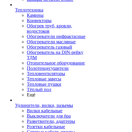
Теплотехника
Камины
Конвекторы
Обогрев труб, кровли,
водостоков
Обогреватели инфрактасные
Обогреватели масляные
Обогреватель газовый
Обогреватель на DIN-рейку
ТДМ
Отопительное оборудование
Полотенцесушители
Тепловентиляторы
Тепловые завесы
Тепловые пушки
Тёплый пол
Ещё
Удлинители, вилки, разьемы
Вилки кабельные
Выключатели для бра
Разветвители, адаптеры
Розетки кабельные
Сетевые кабеля, шнуры