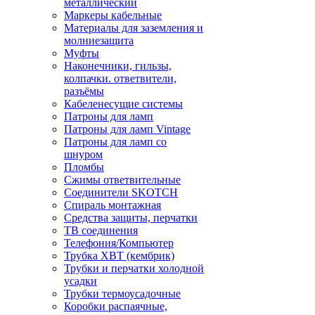
металлический
Маркеры кабельные
Материалы для заземления и
молниезащита
Муфты
Наконечники, гильзы,
колпачки. ответвители,
разъёмы
Кабеленесущие системы
Патроны для ламп
Патроны для ламп Vintage
Патроны для ламп со
шнуром
Пломбы
Сжимы ответвительные
Соединители SKOTCH
Спираль монтажная
Средства защиты, перчатки
ТВ соединения
Телефония/Компьютер
Трубка ХВТ (кембрик)
Трубки и перчатки холодной
усадки
Трубки термоусадочные
Коробки распаячные,