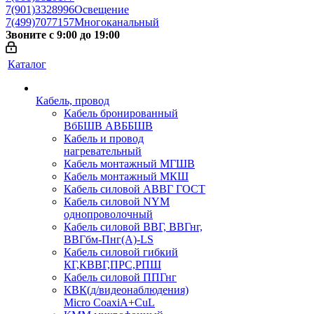
7(901)3328996
Освещение
7(499)7077157
Многоканальный
Звоните с 9:00 до 19:00
Каталог
Кабель, провод
Кабель бронированный
ВбБШВ АВББШВ
Кабель и провод
нагревательный
Кабель монтажный МГШВ
Кабель монтажный МКШ
Кабель силовой АВВГ ГОСТ
Кабель силовой NYM
однопроволочный
Кабель силовой ВВГ, ВВГнг,
ВВГбм-Пнг(А)-LS
Кабель силовой гибкий
КГ,КВВГ,ПРС,РПШ
Кабель силовой ППГнг
КВК(д/видеонаблюдения)
Micro CoaxiA+CuL