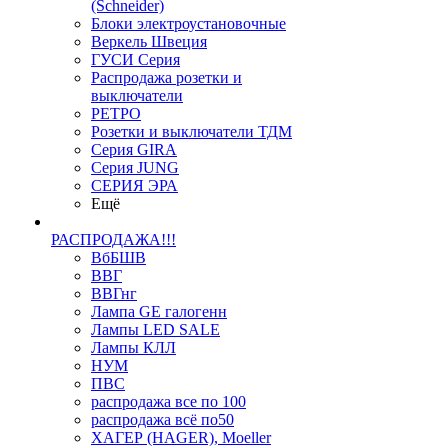
(Schneider)
Блоки электроустановочные
Веркель Швеция
ГУСИ Серия
Распродажа розетки и
выключатели
РЕТРО
Розетки и выключатели ТДМ
Серия GIRA
Серия JUNG
СЕРИЯ ЭРА
Ещё
РАСПРОДАЖА!!!
ВбБШВ
ВВГ
ВВГнг
Лампа GE галогенн
Лампы LED SALE
Лампы КЛЛ
НУМ
ПВС
распродажа все по 100
распродажа всё по50
ХАГЕР (HAGER), Moeller