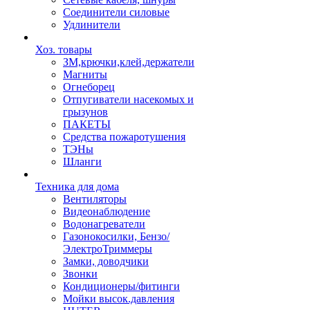
Соединители силовые
Удлинители
Хоз. товары
ЗМ,крючки,клей,держатели
Магниты
Огнеборец
Отпугиватели насекомых и
грызунов
ПАКЕТЫ
Средства пожаротушения
ТЭНы
Шланги
Техника для дома
Вентиляторы
Видеонаблюдение
Водонагреватели
Газонокосилки, Бензо/
ЭлектроТриммеры
Замки, доводчики
Звонки
Кондиционеры/фитинги
Мойки высок.давления