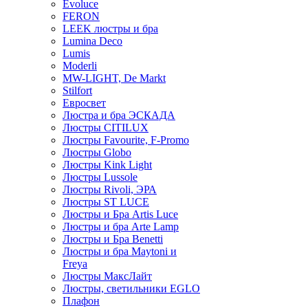
Evoluce
FERON
LEEK люстры и бра
Lumina Deco
Lumis
Moderli
MW-LIGHT, De Markt
Stilfort
Евросвет
Люстра и бра ЭСКАДА
Люстры CITILUX
Люстры Favourite, F-Promo
Люстры Globo
Люстры Kink Light
Люстры Lussole
Люстры Rivoli, ЭРА
Люстры ST LUCE
Люстры и Бра Artis Luce
Люстры и бра Arte Lamp
Люстры и Бра Benetti
Люстры и бра Maytoni и
Freya
Люстры МаксЛайт
Люстры, светильники EGLO
Плафон