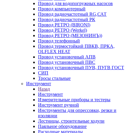
Провод для водопогружных насосов
Провод компьютерный
Провод радиочастотный RG,САТ
Провод радиочастотный РК
Провод РЕТРО (BIRONI)
Провод РЕТРО (Werkel)
Провод РЕТРО (МЕЗОНИНЪ))
Провод телефонный
Провод термостойкий ПВКВ, ПРКА,
OLFLEX HEAT
Провод установочный АПВ
Провод установочный ПВС
Провод установочный ПУВ, ПУГВ ГОСТ
СИП
Тросы стальные
Инструмент
Назад
Инструмент
Измерительные приборы и тестеры
Инструмент ручной
Инструменты для опрессовки, резки и
изоляции
Лестницы, строительные ходули
Паяльное оборудование
Расходные материалы