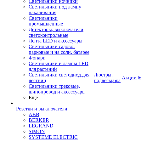
Светильники ночники
Светильники под лампу
накаливания
Светильники
промышленные
Детекторы, выключатели
светоконтрольные
Лента LED и аксессуары
Светильники садово-
парковые и на солн. батарее
Фонари
Светильники и лампы LED
для растений
Светильники светодиод.для
Люстры,
Акции
М
лестниц
подвесы,бра
Светильники трековые,
шинопровод и аксессуары
Ещё
Розетки и выключатели
ABB
BERKER
LEGRAND
SIMON
SYSTEME ELECTRIC