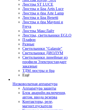
Люстры ST LUCE
Люстры и Бра Artis Luce
Люстры и бра Arte Lamp
Люстры и Бра Benetti
Люстры и бра Maytoni и
Freya
Люстры МаксЛайт
Люстры, светильники EGLO
Плафон
Разные
Светильники "Galassie"
Светильники ДИОЛУМ
Светильники линейные из
профиля Электростандарт
заказные
ТДМ люстры и бра
Ещё
Низковольтная аппаратура
Аппаратура защиты
Блок аварийн.включения,
автом. ввода резерва
Контакторы, реле,
магнит.пускатели