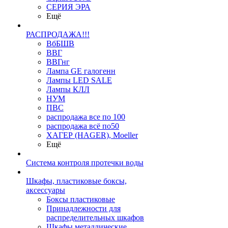
СЕРИЯ ЭРА
Ещё
РАСПРОДАЖА!!!
ВбБШВ
ВВГ
ВВГнг
Лампа GE галогенн
Лампы LED SALE
Лампы КЛЛ
НУМ
ПВС
распродажа все по 100
распродажа всё по50
ХАГЕР (HAGER), Moeller
Ещё
Система контроля протечки воды
Шкафы, пластиковые боксы,
аксессуары
Боксы пластиковые
Принадлежности для
распределительных шкафов
Шкафы металлические