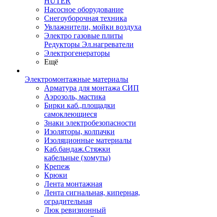
HUTER
Насосное оборудование
Снегоуборочная техника
Увлажнители, мойки воздуха
Электро газовые плиты
Редукторы Эл.нагреватели
Электрогенераторы
Ещё
Электромонтажные материалы
Арматура для монтажа СИП
Аэрозоль, мастика
Бирки каб.,площадки
самоклеющиеся
Знаки электробезопасности
Изоляторы, колпачки
Изоляционные материалы
Каб.бандаж.Стяжки
кабельные (хомуты)
Крепеж
Крюки
Лента монтажная
Лента сигнальная, киперная,
оградительная
Люк ревизионный