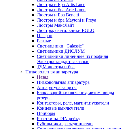
Люстры и Бра Artis Luce
Люстры и бра Arte Lamp
Люстры и Бра Benetti
Люстры и бра Maytoni и Freya
Люстры МаксЛайт
Люстры, светильники EGLO
Плафон
Разные
Светильники "Galassie"
Светильники ДИОЛУМ
Светильники линейные из профиля
Электростандарт заказные
ТДМ люстры и бра
Низковольтная аппаратура
Назад
Низковольтная аппаратура
Аппаратура защиты
Блок аварийн.включения, автом. ввода
резерва
Контакторы, реле, магнит.пускатели
Концевые выключатели
Приборы
Розетки на DIN рейку
Рубильники, разъединители
Светосигнальная арматура, посты, кнопки