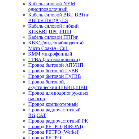
Кабель силовой NYM
однопроволочный
Кабель силовой ВВГ, ВВГнг,
ВВГбм-Пнг(А)-LS
Кабель силовой гибкий
КГ,КВВГ,ПРС,РПШ
Кабель силовой ППГнг
КВК(д/видеонаблюдения)
Micro CoaxiA+CuL
КММ микрофонный
ПГВА (автомобильный)
Провод бытовой АПУНП
Провод бытовой ПуВВ
Провод бытовой ПуГВВ
Провод бытовой,
акустический ШВВП,ШВП
Провод для водопогружных
насосов
Провод компьютерный
Провод радиочастотный
RG,САТ
Провод радиочастотный РК
Провод РЕТРО (BIRONI)
Провод РЕТРО (Werkel)
Провод РЕТРО