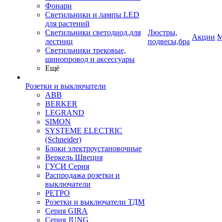
Фонари
Светильники и лампы LED
для растений
Светильники светодиод.для
Люстры,
Акции
М
лестниц
подвесы,бра
Светильники трековые,
шинопровод и аксессуары
Ещё
Розетки и выключатели
ABB
BERKER
LEGRAND
SIMON
SYSTEME ELECTRIC
(Schneider)
Блоки электроустановочные
Веркель Швеция
ГУСИ Серия
Распродажа розетки и
выключатели
РЕТРО
Розетки и выключатели ТДМ
Серия GIRA
Серия JUNG