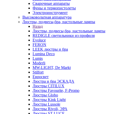
Сварочные аппараты
Фены и термопистолеты
Электроинструмент
Высоковольтная аппаратура
Люстры, подвесы,бра, настольные лампы
Назад
Люстры, подвесы,бра, настольные лампы
REDIGLE светильники из профиля
Evoluce
FERON
LEEK люстры и бра
Lumina Deco
Lumis
Moderli
MW-LIGHT, De Markt
Stilfort
Евросвет
Люстра и бра ЭСКАДА
Люстры CITILUX
Люстры Favourite, F-Promo
Люстры Globo
Люстры Kink Light
Люстры Lussole
Люстры Rivoli, ЭРА
Люстры ST LUCE