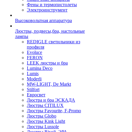
Фены и термопистолеты
Электроинструмент
Высоковольтная аппаратура
Люстры, подвесы,бра, настольные
лампы
REDIGLE светильники из
профиля
Evoluce
FERON
LEEK люстры и бра
Lumina Deco
Lumis
Moderli
MW-LIGHT, De Markt
Stilfort
Евросвет
Люстра и бра ЭСКАДА
Люстры CITILUX
Люстры Favourite, F-Promo
Люстры Globo
Люстры Kink Light
Люстры Lussole
Люстры Rivoli, ЭРА