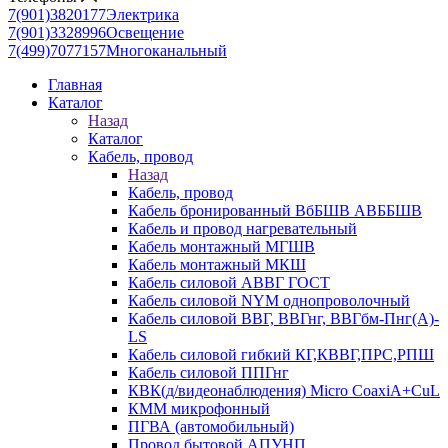
7(901)3820177
Электрика
7(901)3328996
Освещение
7(499)7077157
Многоканальный
Главная
Каталог
Назад
Каталог
Кабель, провод
Назад
Кабель, провод
Кабель бронированный ВбБШВ АВББШВ
Кабель и провод нагревательный
Кабель монтажный МГШВ
Кабель монтажный МКШ
Кабель силовой АВВГ ГОСТ
Кабель силовой NYM однопроволочный
Кабель силовой ВВГ, ВВГнг, ВВГбм-Пнг(А)-
LS
Кабель силовой гибкий КГ,КВВГ,ПРС,РПШ
Кабель силовой ППГнг
КВК(д/видеонаблюдения) Micro CoaxiA+CuL
КММ микрофонный
ПГВА (автомобильный)
Провод бытовой АПУНП