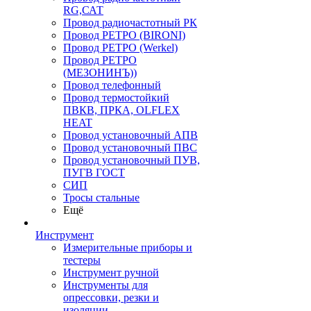
RG,САТ
Провод радиочастотный РК
Провод РЕТРО (BIRONI)
Провод РЕТРО (Werkel)
Провод РЕТРО
(МЕЗОНИНЪ))
Провод телефонный
Провод термостойкий
ПВКВ, ПРКА, OLFLEX
HEAT
Провод установочный АПВ
Провод установочный ПВС
Провод установочный ПУВ,
ПУГВ ГОСТ
СИП
Тросы стальные
Ещё
Инструмент
Измерительные приборы и
тестеры
Инструмент ручной
Инструменты для
опрессовки, резки и
изоляции