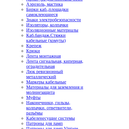
Аэрозоль, мастика
Бирки каб.,площадки
самоклеющиеся
Знаки электробезопасности
Изоляторы, колпачки
Изоляционные материалы
Каб.бандаж.Стяжки
кабельные (хомуты)
Крепеж
Крюки
Лента монтажная
Лента сигнальная, киперная,
оградительная
Люк ревизионный
металлический
Маркеры кабельные
Материалы для заземления и
молниезащита
Муфты
Наконечники, гильзы,
колпачки. ответвители,
разъёмы
Кабеленесущие системы
Патроны для ламп
Патроны для ламп Vintage