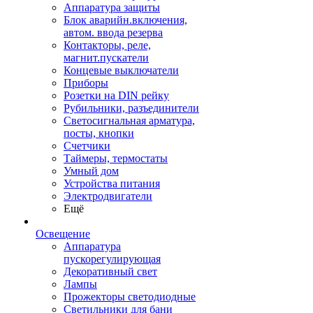
Аппаратура защиты
Блок аварийн.включения,
автом. ввода резерва
Контакторы, реле,
магнит.пускатели
Концевые выключатели
Приборы
Розетки на DIN рейку
Рубильники, разъединители
Светосигнальная арматура,
посты, кнопки
Счетчики
Таймеры, термостаты
Умный дом
Устройства питания
Электродвигатели
Ещё
Освещение
Аппаратура
пускорегулирующая
Декоративный свет
Лампы
Прожекторы светодиодные
Светильники для бани