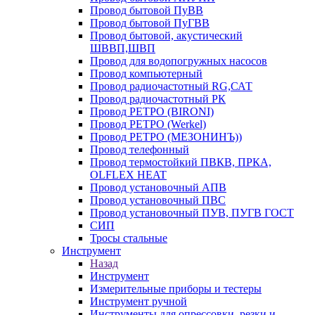
Провод бытовой ПуВВ
Провод бытовой ПуГВВ
Провод бытовой, акустический
ШВВП,ШВП
Провод для водопогружных насосов
Провод компьютерный
Провод радиочастотный RG,САТ
Провод радиочастотный РК
Провод РЕТРО (BIRONI)
Провод РЕТРО (Werkel)
Провод РЕТРО (МЕЗОНИНЪ))
Провод телефонный
Провод термостойкий ПВКВ, ПРКА,
OLFLEX HEAT
Провод установочный АПВ
Провод установочный ПВС
Провод установочный ПУВ, ПУГВ ГОСТ
СИП
Тросы стальные
Инструмент
Назад
Инструмент
Измерительные приборы и тестеры
Инструмент ручной
Инструменты для опрессовки, резки и