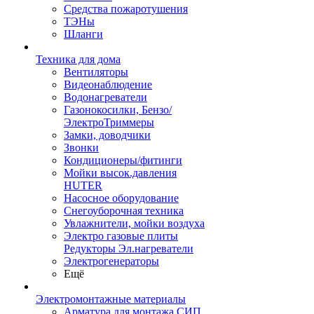
Средства пожаротушения
ТЭНы
Шланги
Техника для дома
Вентиляторы
Видеонаблюдение
Водонагреватели
Газонокосилки, Бензо/
ЭлектроТриммеры
Замки, доводчики
Звонки
Кондиционеры/фитинги
Мойки высок.давления
HUTER
Насосное оборудование
Снегоуборочная техника
Увлажнители, мойки воздуха
Электро газовые плиты
Редукторы Эл.нагреватели
Электрогенераторы
Ещё
Электромонтажные материалы
Арматура для монтажа СИП