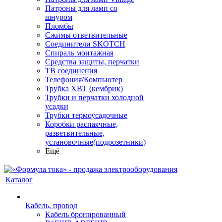
Патроны для ламп со
шнуром
Пломбы
Сжимы ответвительные
Соединители SKOTCH
Спираль монтажная
Средства защиты, перчатки
ТВ соединения
Телефония/Компьютер
Трубка ХВТ (кембрик)
Трубки и перчатки холодной
усадки
Трубки термоусадочные
Коробки распаячные,
разветвительные,
установочные(подрозетники)
Ещё
Каталог
Кабель, провод
Кабель бронированный