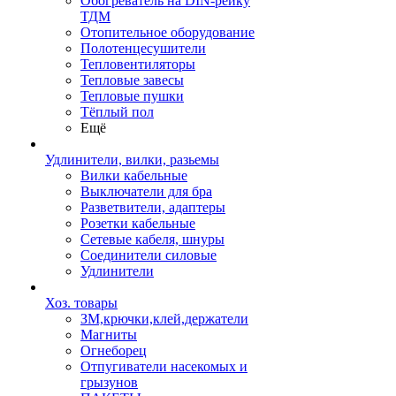
Обогреватель на DIN-рейку
ТДМ
Отопительное оборудование
Полотенцесушители
Тепловентиляторы
Тепловые завесы
Тепловые пушки
Тёплый пол
Ещё
Удлинители, вилки, разьемы
Вилки кабельные
Выключатели для бра
Разветвители, адаптеры
Розетки кабельные
Сетевые кабеля, шнуры
Соединители силовые
Удлинители
Хоз. товары
ЗМ,крючки,клей,держатели
Магниты
Огнеборец
Отпугиватели насекомых и
грызунов