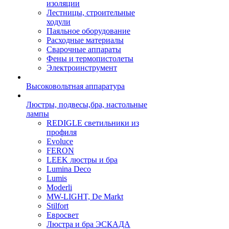
изоляции
Лестницы, строительные
ходули
Паяльное оборудование
Расходные материалы
Сварочные аппараты
Фены и термопистолеты
Электроинструмент
Высоковольтная аппаратура
Люстры, подвесы,бра, настольные
лампы
REDIGLE светильники из
профиля
Evoluce
FERON
LEEK люстры и бра
Lumina Deco
Lumis
Moderli
MW-LIGHT, De Markt
Stilfort
Евросвет
Люстра и бра ЭСКАДА