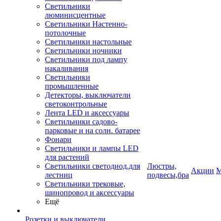
Светильники
люминисцентные
Светильники Настенно-
потолочные
Светильники настольные
Светильники ночники
Светильники под лампу
накаливания
Светильники
промышленные
Детекторы, выключатели
светоконтрольные
Лента LED и аксессуары
Светильники садово-
парковые и на солн. батарее
Фонари
Светильники и лампы LED
для растений
Светильники светодиод.для
Люстры,
Акции
М
лестниц
подвесы,бра
Светильники трековые,
шинопровод и аксессуары
Ещё
Розетки и выключатели