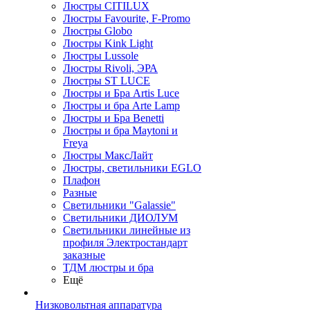
Люстры CITILUX
Люстры Favourite, F-Promo
Люстры Globo
Люстры Kink Light
Люстры Lussole
Люстры Rivoli, ЭРА
Люстры ST LUCE
Люстры и Бра Artis Luce
Люстры и бра Arte Lamp
Люстры и Бра Benetti
Люстры и бра Maytoni и
Freya
Люстры МаксЛайт
Люстры, светильники EGLO
Плафон
Разные
Светильники "Galassie"
Светильники ДИОЛУМ
Светильники линейные из
профиля Электростандарт
заказные
ТДМ люстры и бра
Ещё
Низковольтная аппаратура