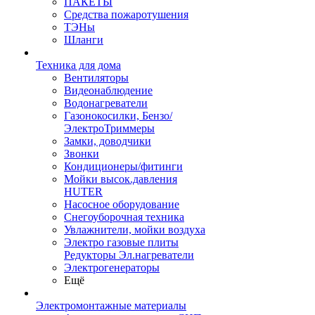
ПАКЕТЫ
Средства пожаротушения
ТЭНы
Шланги
Техника для дома
Вентиляторы
Видеонаблюдение
Водонагреватели
Газонокосилки, Бензо/
ЭлектроТриммеры
Замки, доводчики
Звонки
Кондиционеры/фитинги
Мойки высок.давления
HUTER
Насосное оборудование
Снегоуборочная техника
Увлажнители, мойки воздуха
Электро газовые плиты
Редукторы Эл.нагреватели
Электрогенераторы
Ещё
Электромонтажные материалы