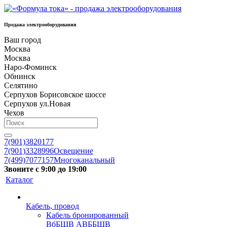
Продажа электрооборудования
Ваш город
Москва
Москва
Наро-Фоминск
Обнинск
Селятино
Серпухов Борисовское шоссе
Серпухов ул.Новая
Чехов
7(901)3820177
7(901)3328996
Освещение
7(499)7077157
Многоканальный
Звоните с 9:00 до 19:00
Каталог
Кабель, провод
Кабель бронированный
ВбБШВ АВББШВ