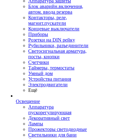
Аппаратура защиты
Блок аварийн.включения,
автом. ввода резерва
Контакторы, реле,
магнит.пускатели
Концевые выключатели
Приборы
Розетки на DIN рейку
Рубильники, разъединители
Светосигнальная арматура,
посты, кнопки
Счетчики
Таймеры, термостаты
Умный дом
Устройства питания
Электродвигатели
Ещё
Освещение
Аппаратура
пускорегулирующая
Декоративный свет
Лампы
Прожекторы светодиодные
Светильники для бани