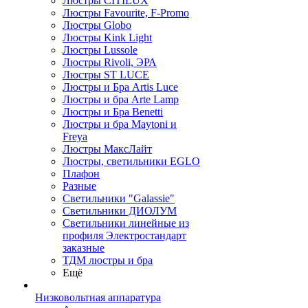
Люстры CITILUX
Люстры Favourite, F-Promo
Люстры Globo
Люстры Kink Light
Люстры Lussole
Люстры Rivoli, ЭРА
Люстры ST LUCE
Люстры и Бра Artis Luce
Люстры и бра Arte Lamp
Люстры и Бра Benetti
Люстры и бра Maytoni и
Freya
Люстры МаксЛайт
Люстры, светильники EGLO
Плафон
Разные
Светильники "Galassie"
Светильники ДИОЛУМ
Светильники линейные из
профиля Электростандарт
заказные
ТДМ люстры и бра
Ещё
Низковольтная аппаратура