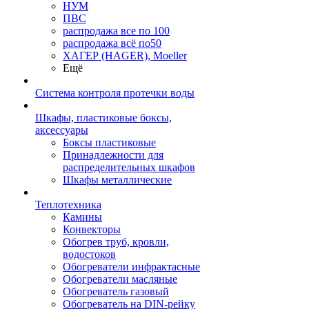
НУМ
ПВС
распродажа все по 100
распродажа всё по50
ХАГЕР (HAGER), Moeller
Ещё
Система контроля протечки воды
Шкафы, пластиковые боксы,
аксессуары
Боксы пластиковые
Принадлежности для
распределительных шкафов
Шкафы металлические
Теплотехника
Камины
Конвекторы
Обогрев труб, кровли,
водостоков
Обогреватели инфрактасные
Обогреватели масляные
Обогреватель газовый
Обогреватель на DIN-рейку