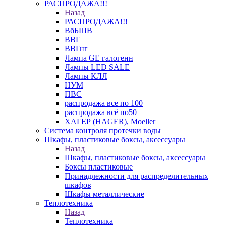
РАСПРОДАЖА!!!
Назад
РАСПРОДАЖА!!!
ВбБШВ
ВВГ
ВВГнг
Лампа GE галогенн
Лампы LED SALE
Лампы КЛЛ
НУМ
ПВС
распродажа все по 100
распродажа всё по50
ХАГЕР (HAGER), Moeller
Система контроля протечки воды
Шкафы, пластиковые боксы, аксессуары
Назад
Шкафы, пластиковые боксы, аксессуары
Боксы пластиковые
Принадлежности для распределительных
шкафов
Шкафы металлические
Теплотехника
Назад
Теплотехника