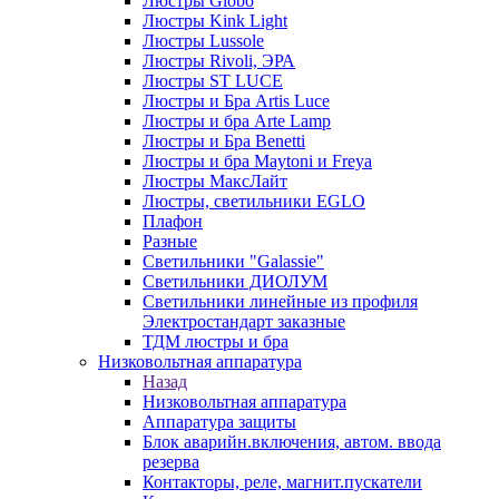
Люстры Globo
Люстры Kink Light
Люстры Lussole
Люстры Rivoli, ЭРА
Люстры ST LUCE
Люстры и Бра Artis Luce
Люстры и бра Arte Lamp
Люстры и Бра Benetti
Люстры и бра Maytoni и Freya
Люстры МаксЛайт
Люстры, светильники EGLO
Плафон
Разные
Светильники "Galassie"
Светильники ДИОЛУМ
Светильники линейные из профиля
Электростандарт заказные
ТДМ люстры и бра
Низковольтная аппаратура
Назад
Низковольтная аппаратура
Аппаратура защиты
Блок аварийн.включения, автом. ввода
резерва
Контакторы, реле, магнит.пускатели