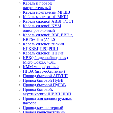
Кабель и провод
нагревательный
Кабель монтажный МГШВ
Кабель монтажный МКШ
Кабель силовой АВВГ ГОСТ
Кабель силовой NYM
однопроволочный
Кабель силовой ВВГ, ВВГнг,
ВВГбм-Пнг(А)-LS
Кабель силовой гибкий
КГ,КВВГ,ПРС,РПШ
Кабель силовой ППГнг
КВК(д/видеонаблюдения)
Micro CoaxiA+CuL
КММ микрофонный
ПГВА (автомобильный)
Провод бытовой АПУНП
Провод бытовой ПуВВ
Провод бытовой ПуГВВ
Провод бытовой,
акустический ШВВП,ШВП
Провод для водопогружных
насосов
Провод компьютерный
Провод радиочастотный