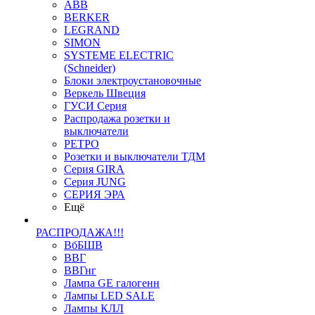
ABB
BERKER
LEGRAND
SIMON
SYSTEME ELECTRIC
(Schneider)
Блоки электроустановочные
Веркель Швеция
ГУСИ Серия
Распродажа розетки и
выключатели
РЕТРО
Розетки и выключатели ТДМ
Серия GIRA
Серия JUNG
СЕРИЯ ЭРА
Ещё
РАСПРОДАЖА!!!
ВбБШВ
ВВГ
ВВГнг
Лампа GE галогенн
Лампы LED SALE
Лампы КЛЛ