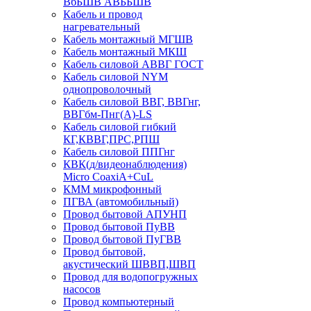
ВбБШВ АВББШВ
Кабель и провод
нагревательный
Кабель монтажный МГШВ
Кабель монтажный МКШ
Кабель силовой АВВГ ГОСТ
Кабель силовой NYM
однопроволочный
Кабель силовой ВВГ, ВВГнг,
ВВГбм-Пнг(А)-LS
Кабель силовой гибкий
КГ,КВВГ,ПРС,РПШ
Кабель силовой ППГнг
КВК(д/видеонаблюдения)
Micro CoaxiA+CuL
КММ микрофонный
ПГВА (автомобильный)
Провод бытовой АПУНП
Провод бытовой ПуВВ
Провод бытовой ПуГВВ
Провод бытовой,
акустический ШВВП,ШВП
Провод для водопогружных
насосов
Провод компьютерный