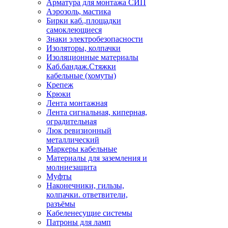
Арматура для монтажа СИП
Аэрозоль, мастика
Бирки каб.,площадки
самоклеющиеся
Знаки электробезопасности
Изоляторы, колпачки
Изоляционные материалы
Каб.бандаж.Стяжки
кабельные (хомуты)
Крепеж
Крюки
Лента монтажная
Лента сигнальная, киперная,
оградительная
Люк ревизионный
металлический
Маркеры кабельные
Материалы для заземления и
молниезащита
Муфты
Наконечники, гильзы,
колпачки. ответвители,
разъёмы
Кабеленесущие системы
Патроны для ламп