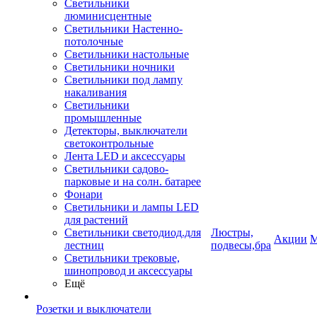
Светильники
люминисцентные
Светильники Настенно-
потолочные
Светильники настольные
Светильники ночники
Светильники под лампу
накаливания
Светильники
промышленные
Детекторы, выключатели
светоконтрольные
Лента LED и аксессуары
Светильники садово-
парковые и на солн. батарее
Фонари
Светильники и лампы LED
для растений
Светильники светодиод.для
Люстры,
Акции
М
лестниц
подвесы,бра
Светильники трековые,
шинопровод и аксессуары
Ещё
Розетки и выключатели