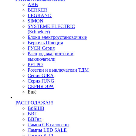
ABB
BERKER
LEGRAND
SIMON
SYSTEME ELECTRIC
(Schneider)
Блоки электроустановочные
Веркель Швеция
ГУСИ Серия
Распродажа розетки и
выключатели
РЕТРО
Розетки и выключатели ТДМ
Серия GIRA
Серия JUNG
СЕРИЯ ЭРА
Ещё
РАСПРОДАЖА!!!
ВбБШВ
ВВГ
ВВГнг
Лампа GE галогенн
Лампы LED SALE
Лампы КЛЛ