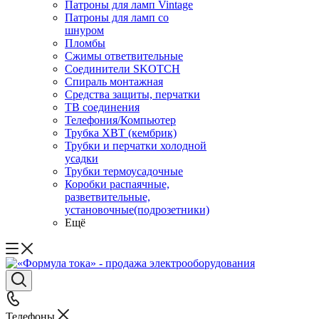
Патроны для ламп Vintage
Патроны для ламп со
шнуром
Пломбы
Сжимы ответвительные
Соединители SKOTCH
Спираль монтажная
Средства защиты, перчатки
ТВ соединения
Телефония/Компьютер
Трубка ХВТ (кембрик)
Трубки и перчатки холодной
усадки
Трубки термоусадочные
Коробки распаячные,
разветвительные,
установочные(подрозетники)
Ещё
Телефоны