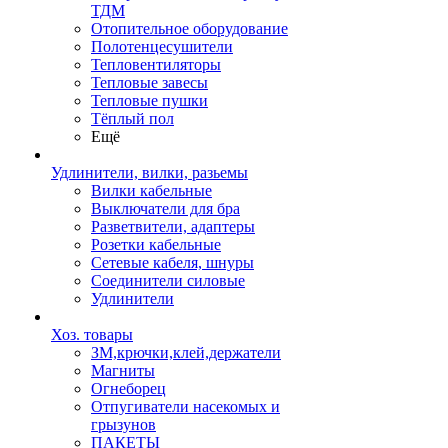
ТДМ
Отопительное оборудование
Полотенцесушители
Тепловентиляторы
Тепловые завесы
Тепловые пушки
Тёплый пол
Ещё
Удлинители, вилки, разьемы
Вилки кабельные
Выключатели для бра
Разветвители, адаптеры
Розетки кабельные
Сетевые кабеля, шнуры
Соединители силовые
Удлинители
Хоз. товары
ЗМ,крючки,клей,держатели
Магниты
Огнеборец
Отпугиватели насекомых и
грызунов
ПАКЕТЫ