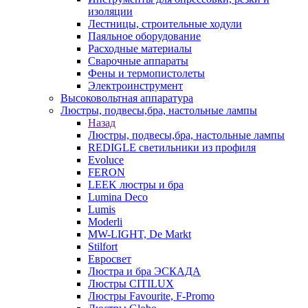
изоляции
Лестницы, строительные ходули
Паяльное оборудование
Расходные материалы
Сварочные аппараты
Фены и термопистолеты
Электроинструмент
Высоковольтная аппаратура
Люстры, подвесы,бра, настольные лампы
Назад
Люстры, подвесы,бра, настольные лампы
REDIGLE светильники из профиля
Evoluce
FERON
LEEK люстры и бра
Lumina Deco
Lumis
Moderli
MW-LIGHT, De Markt
Stilfort
Евросвет
Люстра и бра ЭСКАДА
Люстры CITILUX
Люстры Favourite, F-Promo