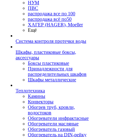
НУМ
ПВС
распродажа все по 100
распродажа всё по50
ХАГЕР (HAGER), Moeller
Ещё
Система контроля протечки воды
Шкафы, пластиковые боксы,
аксессуары
Боксы пластиковые
Принадлежности для
распределительных шкафов
Шкафы металлические
Теплотехника
Камины
Конвекторы
Обогрев труб, кровли,
водостоков
Обогреватели инфрактасные
Обогреватели масляные
Обогреватель газовый
Обогреватель на DIN-рейку