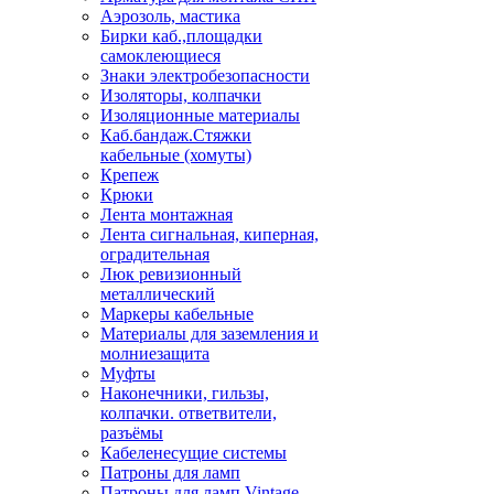
Аэрозоль, мастика
Бирки каб.,площадки
самоклеющиеся
Знаки электробезопасности
Изоляторы, колпачки
Изоляционные материалы
Каб.бандаж.Стяжки
кабельные (хомуты)
Крепеж
Крюки
Лента монтажная
Лента сигнальная, киперная,
оградительная
Люк ревизионный
металлический
Маркеры кабельные
Материалы для заземления и
молниезащита
Муфты
Наконечники, гильзы,
колпачки. ответвители,
разъёмы
Кабеленесущие системы
Патроны для ламп
Патроны для ламп Vintage