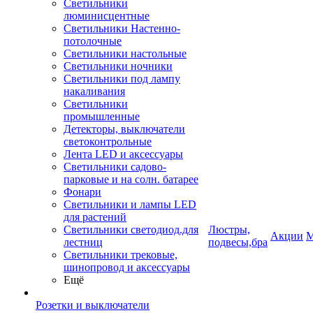
Светильники
люминисцентные
Светильники Настенно-
потолочные
Светильники настольные
Светильники ночники
Светильники под лампу
накаливания
Светильники
промышленные
Детекторы, выключатели
светоконтрольные
Лента LED и аксессуары
Светильники садово-
парковые и на солн. батарее
Фонари
Светильники и лампы LED
для растений
Светильники светодиод.для
Люстры,
Акции
М
лестниц
подвесы,бра
Светильники трековые,
шинопровод и аксессуары
Ещё
Розетки и выключатели