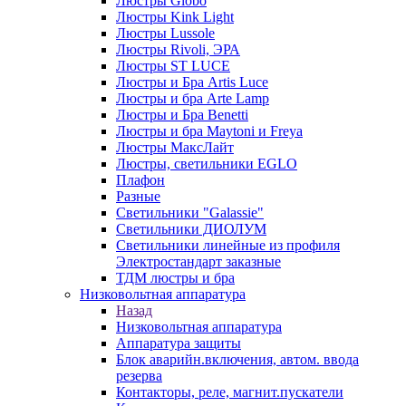
Люстры Globo
Люстры Kink Light
Люстры Lussole
Люстры Rivoli, ЭРА
Люстры ST LUCE
Люстры и Бра Artis Luce
Люстры и бра Arte Lamp
Люстры и Бра Benetti
Люстры и бра Maytoni и Freya
Люстры МаксЛайт
Люстры, светильники EGLO
Плафон
Разные
Светильники "Galassie"
Светильники ДИОЛУМ
Светильники линейные из профиля
Электростандарт заказные
ТДМ люстры и бра
Низковольтная аппаратура
Назад
Низковольтная аппаратура
Аппаратура защиты
Блок аварийн.включения, автом. ввода
резерва
Контакторы, реле, магнит.пускатели