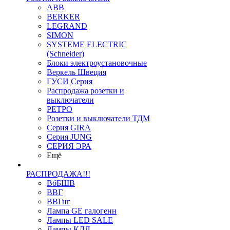
ABB
BERKER
LEGRAND
SIMON
SYSTEME ELECTRIC
(Schneider)
Блоки электроустановочные
Веркель Швеция
ГУСИ Серия
Распродажа розетки и
выключатели
РЕТРО
Розетки и выключатели ТДМ
Серия GIRA
Серия JUNG
СЕРИЯ ЭРА
Ещё
РАСПРОДАЖА!!!
ВбБШВ
ВВГ
ВВГнг
Лампа GE галогенн
Лампы LED SALE
Лампы КЛЛ