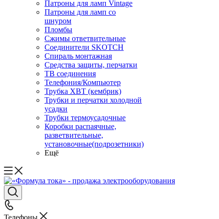
Патроны для ламп Vintage
Патроны для ламп со
шнуром
Пломбы
Сжимы ответвительные
Соединители SKOTCH
Спираль монтажная
Средства защиты, перчатки
ТВ соединения
Телефония/Компьютер
Трубка ХВТ (кембрик)
Трубки и перчатки холодной
усадки
Трубки термоусадочные
Коробки распаячные,
разветвительные,
установочные(подрозетники)
Ещё
Телефоны