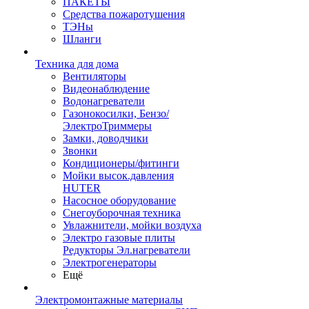
ПАКЕТЫ
Средства пожаротушения
ТЭНы
Шланги
Техника для дома
Вентиляторы
Видеонаблюдение
Водонагреватели
Газонокосилки, Бензо/
ЭлектроТриммеры
Замки, доводчики
Звонки
Кондиционеры/фитинги
Мойки высок.давления
HUTER
Насосное оборудование
Снегоуборочная техника
Увлажнители, мойки воздуха
Электро газовые плиты
Редукторы Эл.нагреватели
Электрогенераторы
Ещё
Электромонтажные материалы