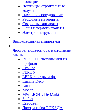
изоляции
Лестницы, строительные
ходули
Паяльное оборудование
Расходные материалы
Сварочные аппараты
Фены и термопистолеты
Электроинструмент
Высоковольтная аппаратура
Люстры, подвесы,бра, настольные
лампы
REDIGLE светильники из
профиля
Evoluce
FERON
LEEK люстры и бра
Lumina Deco
Lumis
Moderli
MW-LIGHT, De Markt
Stilfort
Евросвет
Люстра и бра ЭСКАДА