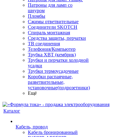
Патроны для ламп со
шнуром
Пломбы
Сжимы ответвительные
Соединители SKOTCH
Спираль монтажная
Средства защиты, перчатки
ТВ соединения
Телефония/Компьютер
Трубка ХВТ (кембрик)
Трубки и перчатки холодной
усадки
Трубки термоусадочные
Коробки распаячные,
разветвительные,
установочные(подрозетники)
Ещё
Каталог
Кабель, провод
Кабель бронированный