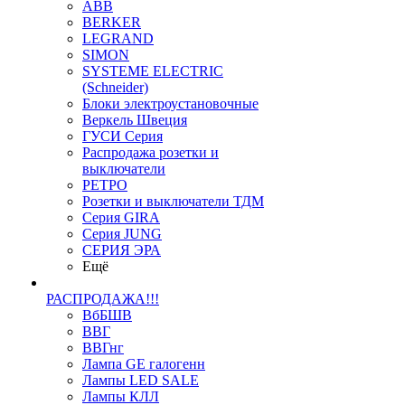
ABB
BERKER
LEGRAND
SIMON
SYSTEME ELECTRIC
(Schneider)
Блоки электроустановочные
Веркель Швеция
ГУСИ Серия
Распродажа розетки и
выключатели
РЕТРО
Розетки и выключатели ТДМ
Серия GIRA
Серия JUNG
СЕРИЯ ЭРА
Ещё
РАСПРОДАЖА!!!
ВбБШВ
ВВГ
ВВГнг
Лампа GE галогенн
Лампы LED SALE
Лампы КЛЛ