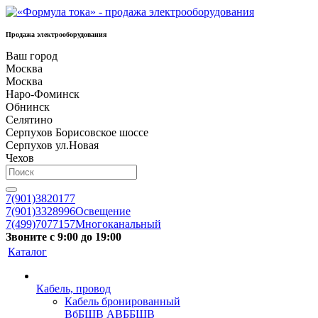
Продажа электрооборудования
Ваш город
Москва
Москва
Наро-Фоминск
Обнинск
Селятино
Серпухов Борисовское шоссе
Серпухов ул.Новая
Чехов
7(901)3820177
7(901)3328996
Освещение
7(499)7077157
Многоканальный
Звоните с 9:00 до 19:00
Каталог
Кабель, провод
Кабель бронированный
ВбБШВ АВББШВ