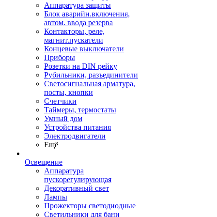
Аппаратура защиты
Блок аварийн.включения,
автом. ввода резерва
Контакторы, реле,
магнит.пускатели
Концевые выключатели
Приборы
Розетки на DIN рейку
Рубильники, разъединители
Светосигнальная арматура,
посты, кнопки
Счетчики
Таймеры, термостаты
Умный дом
Устройства питания
Электродвигатели
Ещё
Освещение
Аппаратура
пускорегулирующая
Декоративный свет
Лампы
Прожекторы светодиодные
Светильники для бани