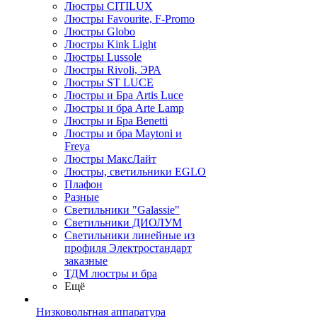
Люстры CITILUX
Люстры Favourite, F-Promo
Люстры Globo
Люстры Kink Light
Люстры Lussole
Люстры Rivoli, ЭРА
Люстры ST LUCE
Люстры и Бра Artis Luce
Люстры и бра Arte Lamp
Люстры и Бра Benetti
Люстры и бра Maytoni и
Freya
Люстры МаксЛайт
Люстры, светильники EGLO
Плафон
Разные
Светильники "Galassie"
Светильники ДИОЛУМ
Светильники линейные из
профиля Электростандарт
заказные
ТДМ люстры и бра
Ещё
Низковольтная аппаратура