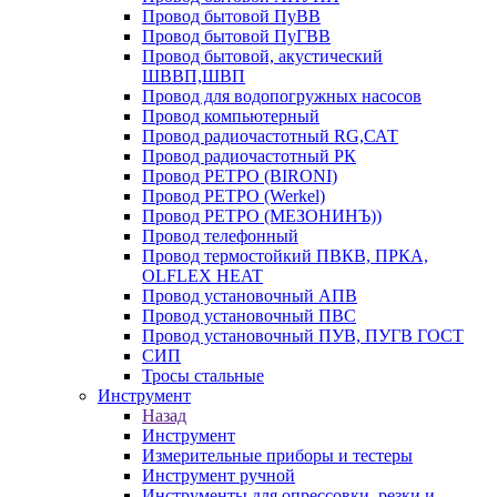
Провод бытовой ПуВВ
Провод бытовой ПуГВВ
Провод бытовой, акустический
ШВВП,ШВП
Провод для водопогружных насосов
Провод компьютерный
Провод радиочастотный RG,САТ
Провод радиочастотный РК
Провод РЕТРО (BIRONI)
Провод РЕТРО (Werkel)
Провод РЕТРО (МЕЗОНИНЪ))
Провод телефонный
Провод термостойкий ПВКВ, ПРКА,
OLFLEX HEAT
Провод установочный АПВ
Провод установочный ПВС
Провод установочный ПУВ, ПУГВ ГОСТ
СИП
Тросы стальные
Инструмент
Назад
Инструмент
Измерительные приборы и тестеры
Инструмент ручной
Инструменты для опрессовки, резки и