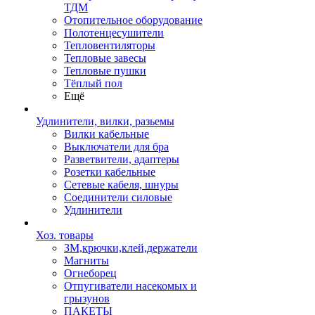
ТДМ
Отопительное оборудование
Полотенцесушители
Тепловентиляторы
Тепловые завесы
Тепловые пушки
Тёплый пол
Ещё
Удлинители, вилки, разьемы
Вилки кабельные
Выключатели для бра
Разветвители, адаптеры
Розетки кабельные
Сетевые кабеля, шнуры
Соединители силовые
Удлинители
Хоз. товары
ЗМ,крючки,клей,держатели
Магниты
Огнеборец
Отпугиватели насекомых и
грызунов
ПАКЕТЫ