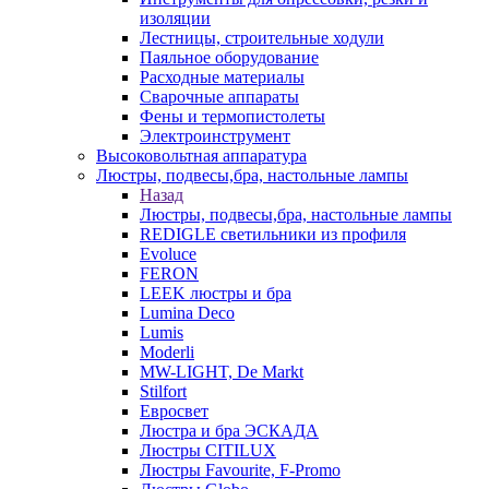
изоляции
Лестницы, строительные ходули
Паяльное оборудование
Расходные материалы
Сварочные аппараты
Фены и термопистолеты
Электроинструмент
Высоковольтная аппаратура
Люстры, подвесы,бра, настольные лампы
Назад
Люстры, подвесы,бра, настольные лампы
REDIGLE светильники из профиля
Evoluce
FERON
LEEK люстры и бра
Lumina Deco
Lumis
Moderli
MW-LIGHT, De Markt
Stilfort
Евросвет
Люстра и бра ЭСКАДА
Люстры CITILUX
Люстры Favourite, F-Promo