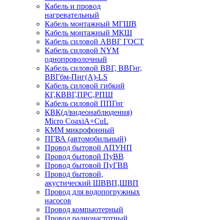
Кабель и провод
нагревательный
Кабель монтажный МГШВ
Кабель монтажный МКШ
Кабель силовой АВВГ ГОСТ
Кабель силовой NYM
однопроволочный
Кабель силовой ВВГ, ВВГнг,
ВВГбм-Пнг(А)-LS
Кабель силовой гибкий
КГ,КВВГ,ПРС,РПШ
Кабель силовой ППГнг
КВК(д/видеонаблюдения)
Micro CoaxiA+CuL
КММ микрофонный
ПГВА (автомобильный)
Провод бытовой АПУНП
Провод бытовой ПуВВ
Провод бытовой ПуГВВ
Провод бытовой,
акустический ШВВП,ШВП
Провод для водопогружных
насосов
Провод компьютерный
Провод радиочастотный