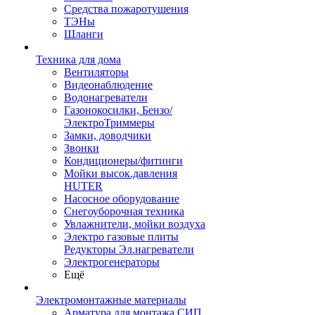
Средства пожаротушения
ТЭНы
Шланги
Техника для дома
Вентиляторы
Видеонаблюдение
Водонагреватели
Газонокосилки, Бензо/
ЭлектроТриммеры
Замки, доводчики
Звонки
Кондиционеры/фитинги
Мойки высок.давления
HUTER
Насосное оборудование
Снегоуборочная техника
Увлажнители, мойки воздуха
Электро газовые плиты
Редукторы Эл.нагреватели
Электрогенераторы
Ещё
Электромонтажные материалы
Арматура для монтажа СИП