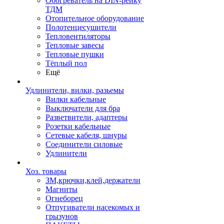
Обогреватель на DIN-рейку
ТДМ
Отопительное оборудование
Полотенцесушители
Тепловентиляторы
Тепловые завесы
Тепловые пушки
Тёплый пол
Ещё
Удлинители, вилки, разьемы
Вилки кабельные
Выключатели для бра
Разветвители, адаптеры
Розетки кабельные
Сетевые кабеля, шнуры
Соединители силовые
Удлинители
Хоз. товары
ЗМ,крючки,клей,держатели
Магниты
Огнеборец
Отпугиватели насекомых и
грызунов