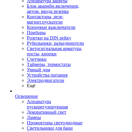
Аппаратура защиты
Блок аварийн.включения,
автом. ввода резерва
Контакторы, реле,
магнит.пускатели
Концевые выключатели
Приборы
Розетки на DIN рейку
Рубильники, разъединители
Светосигнальная арматура,
посты, кнопки
Счетчики
Таймеры, термостаты
Умный дом
Устройства питания
Электродвигатели
Ещё
Освещение
Аппаратура
пускорегулирующая
Декоративный свет
Лампы
Прожекторы светодиодные
Светильники для бани