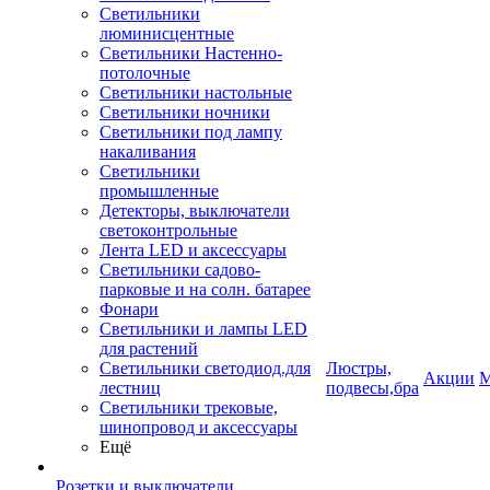
Светильники
люминисцентные
Светильники Настенно-
потолочные
Светильники настольные
Светильники ночники
Светильники под лампу
накаливания
Светильники
промышленные
Детекторы, выключатели
светоконтрольные
Лента LED и аксессуары
Светильники садово-
парковые и на солн. батарее
Фонари
Светильники и лампы LED
для растений
Светильники светодиод.для
Люстры,
Акции
М
лестниц
подвесы,бра
Светильники трековые,
шинопровод и аксессуары
Ещё
Розетки и выключатели