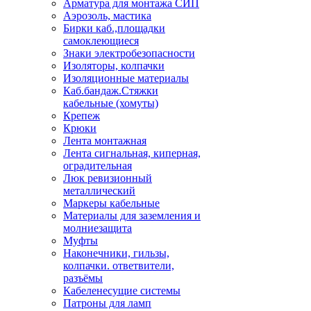
Арматура для монтажа СИП
Аэрозоль, мастика
Бирки каб.,площадки
самоклеющиеся
Знаки электробезопасности
Изоляторы, колпачки
Изоляционные материалы
Каб.бандаж.Стяжки
кабельные (хомуты)
Крепеж
Крюки
Лента монтажная
Лента сигнальная, киперная,
оградительная
Люк ревизионный
металлический
Маркеры кабельные
Материалы для заземления и
молниезащита
Муфты
Наконечники, гильзы,
колпачки. ответвители,
разъёмы
Кабеленесущие системы
Патроны для ламп