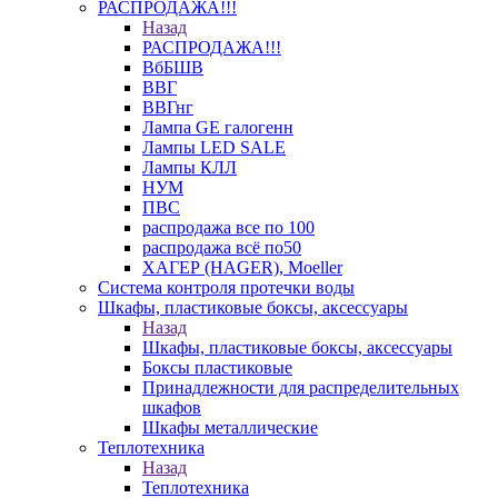
РАСПРОДАЖА!!!
Назад
РАСПРОДАЖА!!!
ВбБШВ
ВВГ
ВВГнг
Лампа GE галогенн
Лампы LED SALE
Лампы КЛЛ
НУМ
ПВС
распродажа все по 100
распродажа всё по50
ХАГЕР (HAGER), Moeller
Система контроля протечки воды
Шкафы, пластиковые боксы, аксессуары
Назад
Шкафы, пластиковые боксы, аксессуары
Боксы пластиковые
Принадлежности для распределительных
шкафов
Шкафы металлические
Теплотехника
Назад
Теплотехника