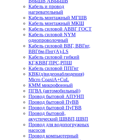
ВбБШВ АВББШВ
Кабель и провод
нагревательный
Кабель монтажный МГШВ
Кабель монтажный МКШ
Кабель силовой АВВГ ГОСТ
Кабель силовой NYM
однопроволочный
Кабель силовой ВВГ, ВВГнг,
ВВГбм-Пнг(А)-LS
Кабель силовой гибкий
КГ,КВВГ,ПРС,РПШ
Кабель силовой ППГнг
КВК(д/видеонаблюдения)
Micro CoaxiA+CuL
КММ микрофонный
ПГВА (автомобильный)
Провод бытовой АПУНП
Провод бытовой ПуВВ
Провод бытовой ПуГВВ
Провод бытовой,
акустический ШВВП,ШВП
Провод для водопогружных
насосов
Провод компьютерный