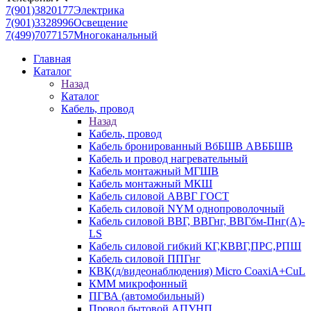
7(901)3820177
Электрика
7(901)3328996
Освещение
7(499)7077157
Многоканальный
Главная
Каталог
Назад
Каталог
Кабель, провод
Назад
Кабель, провод
Кабель бронированный ВбБШВ АВББШВ
Кабель и провод нагревательный
Кабель монтажный МГШВ
Кабель монтажный МКШ
Кабель силовой АВВГ ГОСТ
Кабель силовой NYM однопроволочный
Кабель силовой ВВГ, ВВГнг, ВВГбм-Пнг(А)-
LS
Кабель силовой гибкий КГ,КВВГ,ПРС,РПШ
Кабель силовой ППГнг
КВК(д/видеонаблюдения) Micro CoaxiA+CuL
КММ микрофонный
ПГВА (автомобильный)
Провод бытовой АПУНП