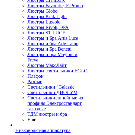
Люстры CITILUX
Люстры Favourite, F-Promo
Люстры Globo
Люстры Kink Light
Люстры Lussole
Люстры Rivoli, ЭРА
Люстры ST LUCE
Люстры и Бра Artis Luce
Люстры и бра Arte Lamp
Люстры и Бра Benetti
Люстры и бра Maytoni и
Freya
Люстры МаксЛайт
Люстры, светильники EGLO
Плафон
Разные
Светильники "Galassie"
Светильники ДИОЛУМ
Светильники линейные из
профиля Электростандарт
заказные
ТДМ люстры и бра
Ещё
Низковольтная аппаратура