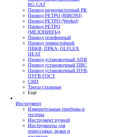
RG,САТ
Провод радиочастотный РК
Провод РЕТРО (BIRONI)
Провод РЕТРО (Werkel)
Провод РЕТРО
(МЕЗОНИНЪ))
Провод телефонный
Провод термостойкий
ПВКВ, ПРКА, OLFLEX
HEAT
Провод установочный АПВ
Провод установочный ПВС
Провод установочный ПУВ,
ПУГВ ГОСТ
СИП
Тросы стальные
Ещё
Инструмент
Измерительные приборы и
тестеры
Инструмент ручной
Инструменты для
опрессовки, резки и
изоляции