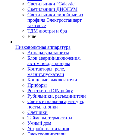
Светильники "Galassie"
Светильники ДИОЛУМ
Светильники линейные из
профиля Электростандарт
заказные
ТДМ люстры и бра
Ещё
Низковольтная аппаратура
Аппаратура защиты
Блок аварийн.включения,
автом. ввода резерва
Контакторы, реле,
магнит.пускатели
Концевые выключатели
Приборы
Розетки на DIN рейку
Рубильники, разъединители
Светосигнальная арматура,
посты, кнопки
Счетчики
Таймеры, термостаты
Умный дом
Устройства питания
Электродвигатели