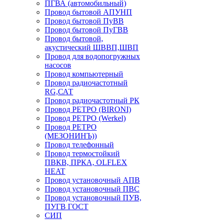
ПГВА (автомобильный)
Провод бытовой АПУНП
Провод бытовой ПуВВ
Провод бытовой ПуГВВ
Провод бытовой,
акустический ШВВП,ШВП
Провод для водопогружных
насосов
Провод компьютерный
Провод радиочастотный
RG,САТ
Провод радиочастотный РК
Провод РЕТРО (BIRONI)
Провод РЕТРО (Werkel)
Провод РЕТРО
(МЕЗОНИНЪ))
Провод телефонный
Провод термостойкий
ПВКВ, ПРКА, OLFLEX
HEAT
Провод установочный АПВ
Провод установочный ПВС
Провод установочный ПУВ,
ПУГВ ГОСТ
СИП