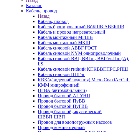
Назад
Каталог
Кабель, провод
Назад
Кабель, провод
Кабель бронированный ВбБШВ АВББШВ
Кабель и провод нагревательный
Кабель монтажный МГШВ
Кабель монтажный МКШ
Кабель силовой АВВГ ГОСТ
Кабель силовой NYM однопроволочный
Кабель силовой ВВГ, ВВГнг, ВВГбм-Пнг(А)-
LS
Кабель силовой гибкий КГ,КВВГ,ПРС,РПШ
Кабель силовой ППГнг
КВК(д/видеонаблюдения) Micro CoaxiA+CuL
КММ микрофонный
ПГВА (автомобильный)
Провод бытовой АПУНП
Провод бытовой ПуВВ
Провод бытовой ПуГВВ
Провод бытовой, акустический
ШВВП,ШВП
Провод для водопогружных насосов
Провод компьютерный