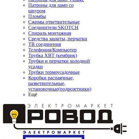
Патроны для ламп со
шнуром
Пломбы
Сжимы ответвительные
Соединители SKOTCH
Спираль монтажная
Средства защиты, перчатки
ТВ соединения
Телефония/Компьютер
Трубка ХВТ (кембрик)
Трубки и перчатки холодной
усадки
Трубки термоусадочные
Коробки распаячные,
разветвительные,
установочные(подрозетники)
Ещё