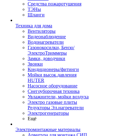
Средства пожаротушения
ТЭНы
Шланги
Техника для дома
Вентиляторы
Видеонаблюдение
Водонагреватели
Газонокосилки, Бензо/
ЭлектроТриммеры
Замки, доводчики
Звонки
Кондиционеры/фитинги
Мойки высок.давления
HUTER
Насосное оборудование
Снегоуборочная техника
Увлажнители, мойки воздуха
Электро газовые плиты
Редукторы Эл.нагреватели
Электрогенераторы
Ещё
Электромонтажные материалы
Арматура для монтажа СИП