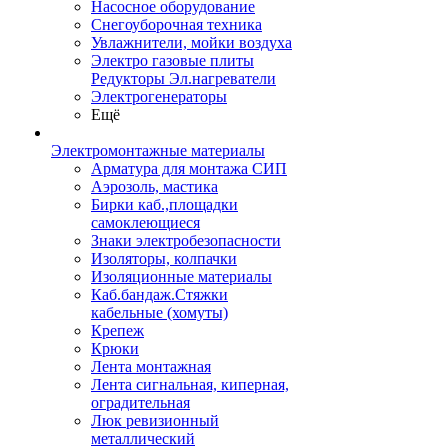
Насосное оборудование
Снегоуборочная техника
Увлажнители, мойки воздуха
Электро газовые плиты
Редукторы Эл.нагреватели
Электрогенераторы
Ещё
Электромонтажные материалы
Арматура для монтажа СИП
Аэрозоль, мастика
Бирки каб.,площадки
самоклеющиеся
Знаки электробезопасности
Изоляторы, колпачки
Изоляционные материалы
Каб.бандаж.Стяжки
кабельные (хомуты)
Крепеж
Крюки
Лента монтажная
Лента сигнальная, киперная,
оградительная
Люк ревизионный
металлический