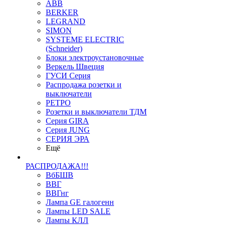
ABB
BERKER
LEGRAND
SIMON
SYSTEME ELECTRIC
(Schneider)
Блоки электроустановочные
Веркель Швеция
ГУСИ Серия
Распродажа розетки и
выключатели
РЕТРО
Розетки и выключатели ТДМ
Серия GIRA
Серия JUNG
СЕРИЯ ЭРА
Ещё
РАСПРОДАЖА!!!
ВбБШВ
ВВГ
ВВГнг
Лампа GE галогенн
Лампы LED SALE
Лампы КЛЛ