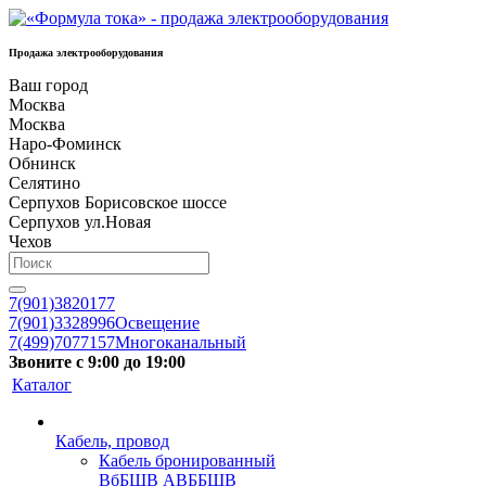
Продажа электрооборудования
Ваш город
Москва
Москва
Наро-Фоминск
Обнинск
Селятино
Серпухов Борисовское шоссе
Серпухов ул.Новая
Чехов
7(901)3820177
7(901)3328996
Освещение
7(499)7077157
Многоканальный
Звоните с 9:00 до 19:00
Каталог
Кабель, провод
Кабель бронированный
ВбБШВ АВББШВ