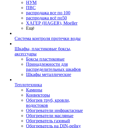
НУМ
ПВС
распродажа все по 100
распродажа всё по50
ХАГЕР (HAGER), Moeller
Ещё
Система контроля протечки воды
Шкафы, пластиковые боксы,
аксессуары
Боксы пластиковые
Принадлежности для
распределительных шкафов
Шкафы металлические
Теплотехника
Камины
Конвекторы
Обогрев труб, кровли,
водостоков
Обогреватели инфрактасные
Обогреватели масляные
Обогреватель газовый
Обогреватель на DIN-рейку