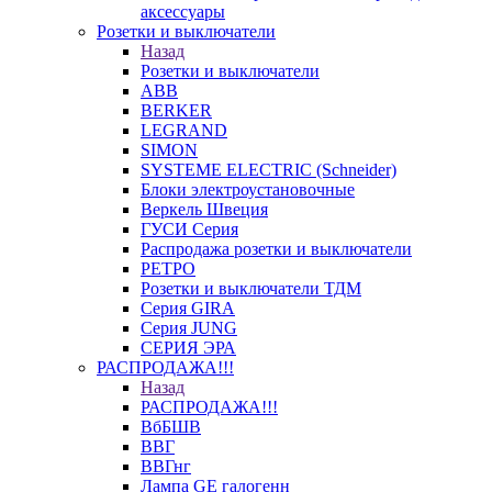
аксессуары
Розетки и выключатели
Назад
Розетки и выключатели
ABB
BERKER
LEGRAND
SIMON
SYSTEME ELECTRIC (Schneider)
Блоки электроустановочные
Веркель Швеция
ГУСИ Серия
Распродажа розетки и выключатели
РЕТРО
Розетки и выключатели ТДМ
Серия GIRA
Серия JUNG
СЕРИЯ ЭРА
РАСПРОДАЖА!!!
Назад
РАСПРОДАЖА!!!
ВбБШВ
ВВГ
ВВГнг
Лампа GE галогенн