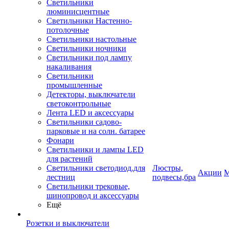
Светильники
люминисцентные
Светильники Настенно-
потолочные
Светильники настольные
Светильники ночники
Светильники под лампу
накаливания
Светильники
промышленные
Детекторы, выключатели
светоконтрольные
Лента LED и аксессуары
Светильники садово-
парковые и на солн. батарее
Фонари
Светильники и лампы LED
для растений
Светильники светодиод.для
Люстры,
Акции
М
лестниц
подвесы,бра
Светильники трековые,
шинопровод и аксессуары
Ещё
Розетки и выключатели