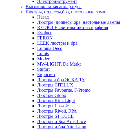
Электроинструмент
Высоковольтная аппаратура
Люстры, подвесы,бра, настольные лампы
Назад
Люстры, подвесы,бра, настольные лампы
REDIGLE светильники из профиля
Evoluce
FERON
LEEK люстры и бра
Lumina Deco
Lumis
Moderli
MW-LIGHT, De Markt
Stilfort
Евросвет
Люстра и бра ЭСКАДА
Люстры CITILUX
Люстры Favourite, F-Promo
Люстры Globo
Люстры Kink Light
Люстры Lussole
Люстры Rivoli, ЭРА
Люстры ST LUCE
Люстры и Бра Artis Luce
Люстры и бра Arte Lamp