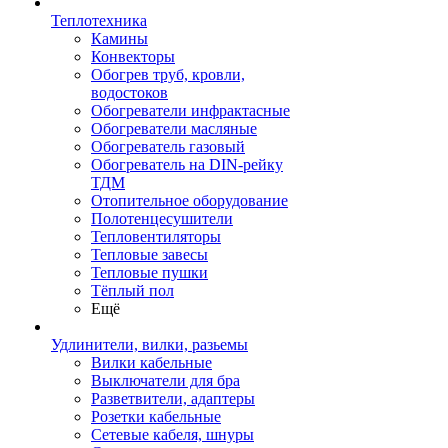
Теплотехника
Камины
Конвекторы
Обогрев труб, кровли,
водостоков
Обогреватели инфрактасные
Обогреватели масляные
Обогреватель газовый
Обогреватель на DIN-рейку
ТДМ
Отопительное оборудование
Полотенцесушители
Тепловентиляторы
Тепловые завесы
Тепловые пушки
Тёплый пол
Ещё
Удлинители, вилки, разьемы
Вилки кабельные
Выключатели для бра
Разветвители, адаптеры
Розетки кабельные
Сетевые кабеля, шнуры