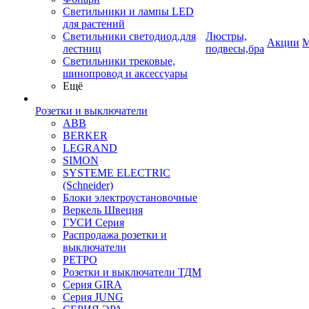
Светильники и лампы LED
для растений
Светильники светодиод.для
Люстры,
Акции
М
лестниц
подвесы,бра
Светильники трековые,
шинопровод и аксессуары
Ещё
Розетки и выключатели
ABB
BERKER
LEGRAND
SIMON
SYSTEME ELECTRIC
(Schneider)
Блоки электроустановочные
Веркель Швеция
ГУСИ Серия
Распродажа розетки и
выключатели
РЕТРО
Розетки и выключатели ТДМ
Серия GIRA
Серия JUNG