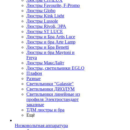
Люстры CITILUX
Люстры Favourite, F-Promo
Люстры Globo
Люстры Kink Light
Люстры Lussole
Люстры Rivoli, ЭРА
Люстры ST LUCE
Люстры и Бра Artis Luce
Люстры и бра Arte Lamp
Люстры и Бра Benetti
Люстры и бра Maytoni и
Freya
Люстры МаксЛайт
Люстры, светильники EGLO
Плафон
Разные
Светильники "Galassie"
Светильники ДИОЛУМ
Светильники линейные из
профиля Электростандарт
заказные
ТДМ люстры и бра
Ещё
Низковольтная аппаратура