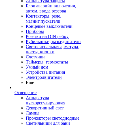
Аппаратура защиты
Блок аварийн.включения,
автом. ввода резерва
Контакторы, реле,
магнит.пускатели
Концевые выключатели
Приборы
Розетки на DIN рейку
Рубильники, разъединители
Светосигнальная арматура,
посты, кнопки
Счетчики
Таймеры, термостаты
Умный дом
Устройства питания
Электродвигатели
Ещё
Освещение
Аппаратура
пускорегулирующая
Декоративный свет
Лампы
Прожекторы светодиодные
Светильники для бани