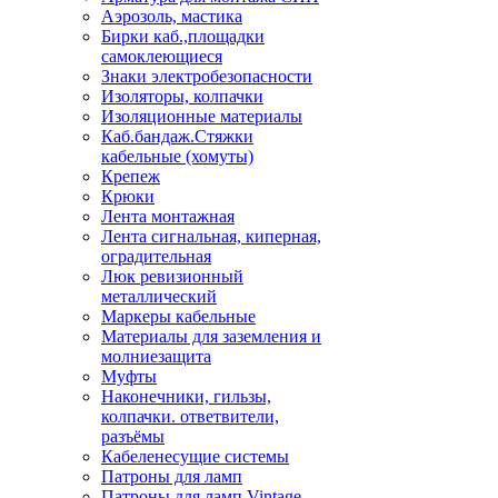
Аэрозоль, мастика
Бирки каб.,площадки
самоклеющиеся
Знаки электробезопасности
Изоляторы, колпачки
Изоляционные материалы
Каб.бандаж.Стяжки
кабельные (хомуты)
Крепеж
Крюки
Лента монтажная
Лента сигнальная, киперная,
оградительная
Люк ревизионный
металлический
Маркеры кабельные
Материалы для заземления и
молниезащита
Муфты
Наконечники, гильзы,
колпачки. ответвители,
разъёмы
Кабеленесущие системы
Патроны для ламп
Патроны для ламп Vintage