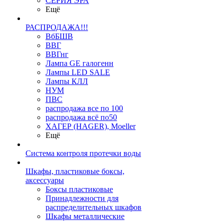
СЕРИЯ ЭРА
Ещё
РАСПРОДАЖА!!!
ВбБШВ
ВВГ
ВВГнг
Лампа GE галогенн
Лампы LED SALE
Лампы КЛЛ
НУМ
ПВС
распродажа все по 100
распродажа всё по50
ХАГЕР (HAGER), Moeller
Ещё
Система контроля протечки воды
Шкафы, пластиковые боксы,
аксессуары
Боксы пластиковые
Принадлежности для
распределительных шкафов
Шкафы металлические