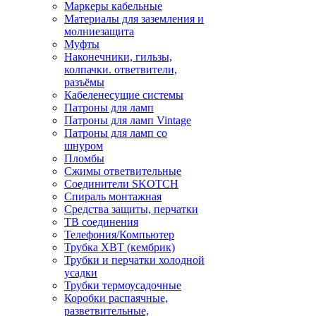
Маркеры кабельные
Материалы для заземления и
молниезащита
Муфты
Наконечники, гильзы,
колпачки. ответвители,
разъёмы
Кабеленесущие системы
Патроны для ламп
Патроны для ламп Vintage
Патроны для ламп со
шнуром
Пломбы
Сжимы ответвительные
Соединители SKOTCH
Спираль монтажная
Средства защиты, перчатки
ТВ соединения
Телефония/Компьютер
Трубка ХВТ (кембрик)
Трубки и перчатки холодной
усадки
Трубки термоусадочные
Коробки распаячные,
разветвительные,