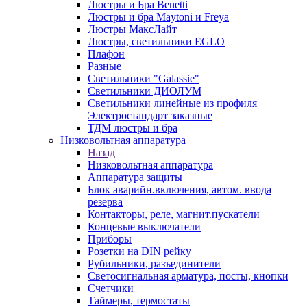
Люстры и Бра Benetti
Люстры и бра Maytoni и Freya
Люстры МаксЛайт
Люстры, светильники EGLO
Плафон
Разные
Светильники "Galassie"
Светильники ДИОЛУМ
Светильники линейные из профиля
Электростандарт заказные
ТДМ люстры и бра
Низковольтная аппаратура
Назад
Низковольтная аппаратура
Аппаратура защиты
Блок аварийн.включения, автом. ввода
резерва
Контакторы, реле, магнит.пускатели
Концевые выключатели
Приборы
Розетки на DIN рейку
Рубильники, разъединители
Светосигнальная арматура, посты, кнопки
Счетчики
Таймеры, термостаты