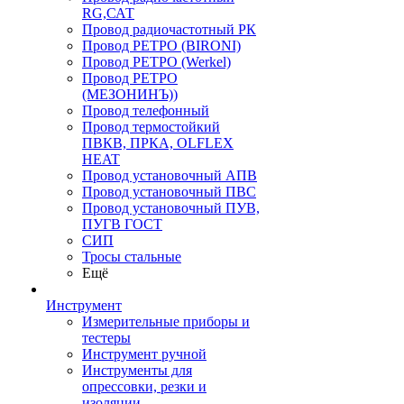
RG,САТ
Провод радиочастотный РК
Провод РЕТРО (BIRONI)
Провод РЕТРО (Werkel)
Провод РЕТРО
(МЕЗОНИНЪ))
Провод телефонный
Провод термостойкий
ПВКВ, ПРКА, OLFLEX
HEAT
Провод установочный АПВ
Провод установочный ПВС
Провод установочный ПУВ,
ПУГВ ГОСТ
СИП
Тросы стальные
Ещё
Инструмент
Измерительные приборы и
тестеры
Инструмент ручной
Инструменты для
опрессовки, резки и
изоляции