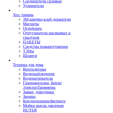
Соединители силовые
Удлинители
Хоз. товары
ЗМ,крючки,клей,держатели
Магниты
Огнеборец
Отпугиватели насекомых и
грызунов
ПАКЕТЫ
Средства пожаротушения
ТЭНы
Шланги
Техника для дома
Вентиляторы
Видеонаблюдение
Водонагреватели
Газонокосилки, Бензо/
ЭлектроТриммеры
Замки, доводчики
Звонки
Кондиционеры/фитинги
Мойки высок.давления
HUTER