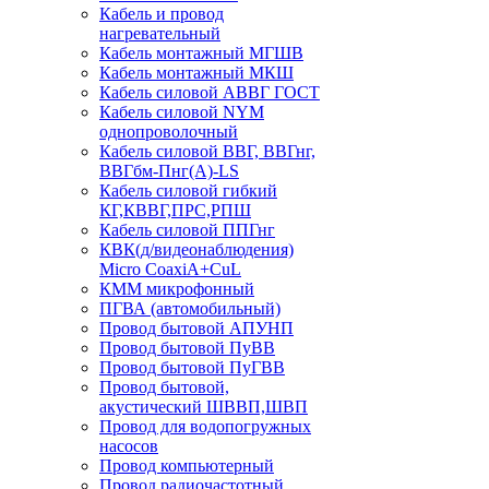
Кабель и провод
нагревательный
Кабель монтажный МГШВ
Кабель монтажный МКШ
Кабель силовой АВВГ ГОСТ
Кабель силовой NYM
однопроволочный
Кабель силовой ВВГ, ВВГнг,
ВВГбм-Пнг(А)-LS
Кабель силовой гибкий
КГ,КВВГ,ПРС,РПШ
Кабель силовой ППГнг
КВК(д/видеонаблюдения)
Micro CoaxiA+CuL
КММ микрофонный
ПГВА (автомобильный)
Провод бытовой АПУНП
Провод бытовой ПуВВ
Провод бытовой ПуГВВ
Провод бытовой,
акустический ШВВП,ШВП
Провод для водопогружных
насосов
Провод компьютерный
Провод радиочастотный