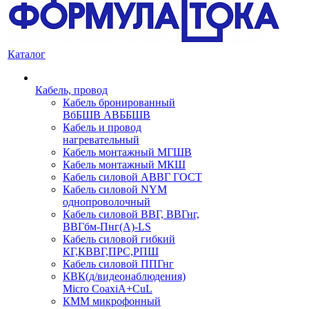
Каталог
Кабель, провод
Кабель бронированный
ВбБШВ АВББШВ
Кабель и провод
нагревательный
Кабель монтажный МГШВ
Кабель монтажный МКШ
Кабель силовой АВВГ ГОСТ
Кабель силовой NYM
однопроволочный
Кабель силовой ВВГ, ВВГнг,
ВВГбм-Пнг(А)-LS
Кабель силовой гибкий
КГ,КВВГ,ПРС,РПШ
Кабель силовой ППГнг
КВК(д/видеонаблюдения)
Micro CoaxiA+CuL
КММ микрофонный