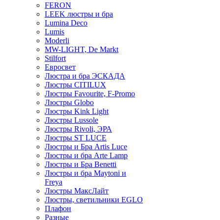
FERON
LEEK люстры и бра
Lumina Deco
Lumis
Moderli
MW-LIGHT, De Markt
Stilfort
Евросвет
Люстра и бра ЭСКАДА
Люстры CITILUX
Люстры Favourite, F-Promo
Люстры Globo
Люстры Kink Light
Люстры Lussole
Люстры Rivoli, ЭРА
Люстры ST LUCE
Люстры и Бра Artis Luce
Люстры и бра Arte Lamp
Люстры и Бра Benetti
Люстры и бра Maytoni и
Freya
Люстры МаксЛайт
Люстры, светильники EGLO
Плафон
Разные