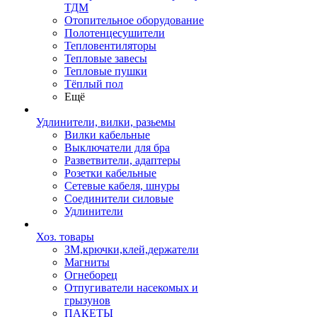
ТДМ
Отопительное оборудование
Полотенцесушители
Тепловентиляторы
Тепловые завесы
Тепловые пушки
Тёплый пол
Ещё
Удлинители, вилки, разьемы
Вилки кабельные
Выключатели для бра
Разветвители, адаптеры
Розетки кабельные
Сетевые кабеля, шнуры
Соединители силовые
Удлинители
Хоз. товары
ЗМ,крючки,клей,держатели
Магниты
Огнеборец
Отпугиватели насекомых и
грызунов
ПАКЕТЫ