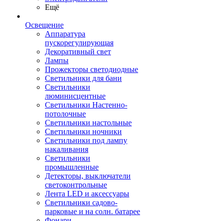
Ещё
Освещение
Аппаратура
пускорегулирующая
Декоративный свет
Лампы
Прожекторы светодиодные
Светильники для бани
Светильники
люминисцентные
Светильники Настенно-
потолочные
Светильники настольные
Светильники ночники
Светильники под лампу
накаливания
Светильники
промышленные
Детекторы, выключатели
светоконтрольные
Лента LED и аксессуары
Светильники садово-
парковые и на солн. батарее
Фонари