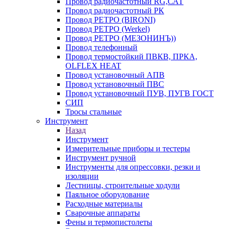
Провод радиочастотный RG,САТ
Провод радиочастотный РК
Провод РЕТРО (BIRONI)
Провод РЕТРО (Werkel)
Провод РЕТРО (МЕЗОНИНЪ))
Провод телефонный
Провод термостойкий ПВКВ, ПРКА,
OLFLEX HEAT
Провод установочный АПВ
Провод установочный ПВС
Провод установочный ПУВ, ПУГВ ГОСТ
СИП
Тросы стальные
Инструмент
Назад
Инструмент
Измерительные приборы и тестеры
Инструмент ручной
Инструменты для опрессовки, резки и
изоляции
Лестницы, строительные ходули
Паяльное оборудование
Расходные материалы
Сварочные аппараты
Фены и термопистолеты