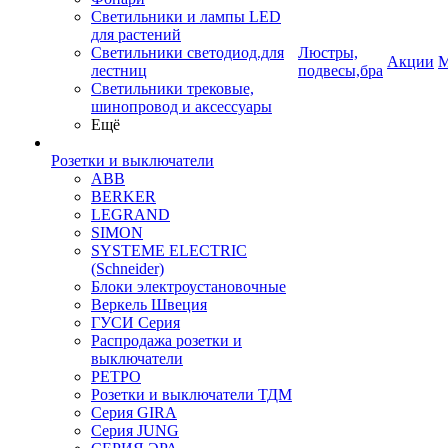
Светильники и лампы LED
для растений
Светильники светодиод.для
Люстры,
Акции
М
лестниц
подвесы,бра
Светильники трековые,
шинопровод и аксессуары
Ещё
Розетки и выключатели
ABB
BERKER
LEGRAND
SIMON
SYSTEME ELECTRIC
(Schneider)
Блоки электроустановочные
Веркель Швеция
ГУСИ Серия
Распродажа розетки и
выключатели
РЕТРО
Розетки и выключатели ТДМ
Серия GIRA
Серия JUNG