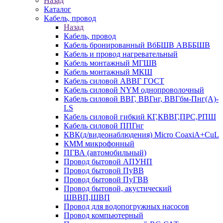
Назад
Каталог
Кабель, провод
Назад
Кабель, провод
Кабель бронированный ВбБШВ АВББШВ
Кабель и провод нагревательный
Кабель монтажный МГШВ
Кабель монтажный МКШ
Кабель силовой АВВГ ГОСТ
Кабель силовой NYM однопроволочный
Кабель силовой ВВГ, ВВГнг, ВВГбм-Пнг(А)-
LS
Кабель силовой гибкий КГ,КВВГ,ПРС,РПШ
Кабель силовой ППГнг
КВК(д/видеонаблюдения) Micro CoaxiA+CuL
КММ микрофонный
ПГВА (автомобильный)
Провод бытовой АПУНП
Провод бытовой ПуВВ
Провод бытовой ПуГВВ
Провод бытовой, акустический
ШВВП,ШВП
Провод для водопогружных насосов
Провод компьютерный