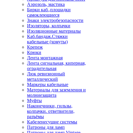
Аэрозоль, мастика
Бирки каб.,площадки
самоклеющиеся
Знаки электробезопасности
Изоляторы, колпачки
Изоляционные материалы
Каб.бандаж.Стяжки
кабельные (хомуты)
Крепеж
Крюки
Лента монтажная
Лента сигнальная, киперная,
оградительная
Люк ревизионный
металлический
Маркеры кабельные
Материалы для заземления и
молниезащита
Муфты
Наконечники, гильзы,
колпачки. ответвители,
разъёмы
Кабеленесущие системы
Патроны для ламп
Патроны для ламп Vintage