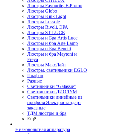
Люстры CITILUX
Люстры Favourite, F-Promo
Люстры Globo
Люстры Kink Light
Люстры Lussole
Люстры Rivoli, ЭРА
Люстры ST LUCE
Люстры и Бра Artis Luce
Люстры и бра Arte Lamp
Люстры и Бра Benetti
Люстры и бра Maytoni и
Freya
Люстры МаксЛайт
Люстры, светильники EGLO
Плафон
Разные
Светильники "Galassie"
Светильники ДИОЛУМ
Светильники линейные из
профиля Электростандарт
заказные
ТДМ люстры и бра
Ещё
Низковольтная аппаратура