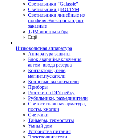
Светильники "Galassie"
Светильники ДИОЛУМ
Светильники линейные из
профиля Электростандарт
заказные
ТДМ люстры и бра
Ещё
Низковольтная аппаратура
Аппаратура защиты
Блок аварийн.включения,
автом. ввода резерва
Контакторы, реле,
магнит.пускатели
Концевые выключатели
Приборы
Розетки на DIN рейку
Рубильники, разъединители
Светосигнальная арматура,
посты, кнопки
Счетчики
Таймеры, термостаты
Умный дом
Устройства питания
Электродвигатели