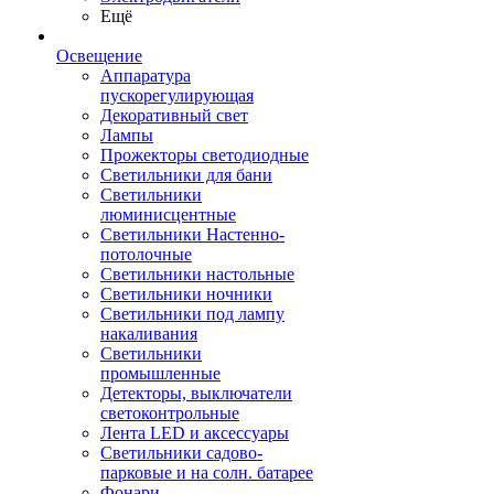
Ещё
Освещение
Аппаратура
пускорегулирующая
Декоративный свет
Лампы
Прожекторы светодиодные
Светильники для бани
Светильники
люминисцентные
Светильники Настенно-
потолочные
Светильники настольные
Светильники ночники
Светильники под лампу
накаливания
Светильники
промышленные
Детекторы, выключатели
светоконтрольные
Лента LED и аксессуары
Светильники садово-
парковые и на солн. батарее
Фонари