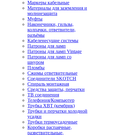
Маркеры кабельные
Материалы для заземления и
молниезащита
Муфты
Наконечники, гильзы,
колпачки. ответвители,
разъёмы
Кабеленесущие системы
Патроны для ламп
Патроны для ламп Vintage
Патроны для ламп со
шнуром
Пломбы
Сжимы ответвительные
Соединители SKOTCH
Спираль монтажная
Средства защиты, перчатки
ТВ соединения
Телефония/Компьютер
Трубка ХВТ (кембрик)
Трубки и перчатки холодной
усадки
Трубки термоусадочные
Коробки распаячные,
разветвительные,