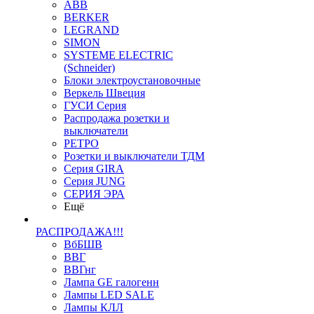
ABB
BERKER
LEGRAND
SIMON
SYSTEME ELECTRIC
(Schneider)
Блоки электроустановочные
Веркель Швеция
ГУСИ Серия
Распродажа розетки и
выключатели
РЕТРО
Розетки и выключатели ТДМ
Серия GIRA
Серия JUNG
СЕРИЯ ЭРА
Ещё
РАСПРОДАЖА!!!
ВбБШВ
ВВГ
ВВГнг
Лампа GE галогенн
Лампы LED SALE
Лампы КЛЛ