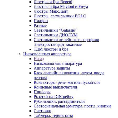
Люстры и Бра Benetti
Люстры и бра Maytoni и Freya
Люстры МаксЛайт
Люстры, светильники EGLO
Плафон
Разные
Светильники "Galassie"
Светильники ДИОЛУМ
Светильники линейные из профиля
Электростандарт заказные
ТДМ люстры и бра
Низковольтная аппаратура
Назад
Низковольтная аппаратура
Аппаратура защиты
Блок аварийн.включения, автом. ввода
резерва
Контакторы, реле, магнит.пускатели
Концевые выключатели
Приборы
Розетки на DIN рейку
Рубильники, разъединители
Светосигнальная арматура, посты, кнопки
Счетчики
Таймеры, термостаты