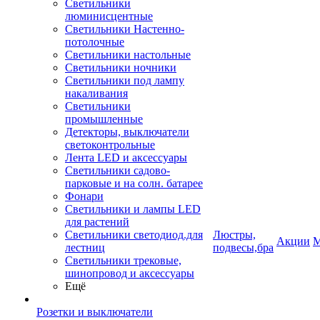
Светильники
люминисцентные
Светильники Настенно-
потолочные
Светильники настольные
Светильники ночники
Светильники под лампу
накаливания
Светильники
промышленные
Детекторы, выключатели
светоконтрольные
Лента LED и аксессуары
Светильники садово-
парковые и на солн. батарее
Фонари
Светильники и лампы LED
для растений
Светильники светодиод.для
Люстры,
Акции
М
лестниц
подвесы,бра
Светильники трековые,
шинопровод и аксессуары
Ещё
Розетки и выключатели