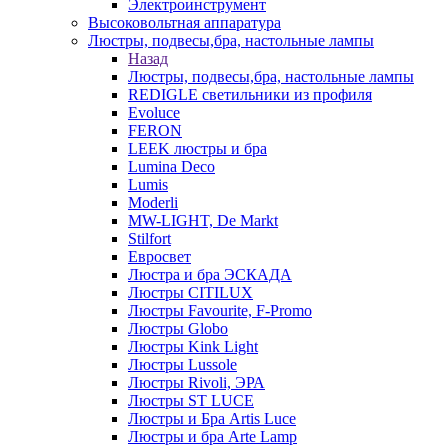
Электроинструмент
Высоковольтная аппаратура
Люстры, подвесы,бра, настольные лампы
Назад
Люстры, подвесы,бра, настольные лампы
REDIGLE светильники из профиля
Evoluce
FERON
LEEK люстры и бра
Lumina Deco
Lumis
Moderli
MW-LIGHT, De Markt
Stilfort
Евросвет
Люстра и бра ЭСКАДА
Люстры CITILUX
Люстры Favourite, F-Promo
Люстры Globo
Люстры Kink Light
Люстры Lussole
Люстры Rivoli, ЭРА
Люстры ST LUCE
Люстры и Бра Artis Luce
Люстры и бра Arte Lamp