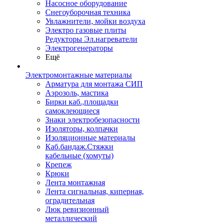
Насосное оборудование
Снегоуборочная техника
Увлажнители, мойки воздуха
Электро газовые плиты
Редукторы Эл.нагреватели
Электрогенераторы
Ещё
Электромонтажные материалы
Арматура для монтажа СИП
Аэрозоль, мастика
Бирки каб.,площадки
самоклеющиеся
Знаки электробезопасности
Изоляторы, колпачки
Изоляционные материалы
Каб.бандаж.Стяжки
кабельные (хомуты)
Крепеж
Крюки
Лента монтажная
Лента сигнальная, киперная,
оградительная
Люк ревизионный
металлический