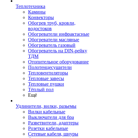
Теплотехника
Камины
Конвекторы
Обогрев труб, кровли,
водостоков
Обогреватели инфрактасные
Обогреватели масляные
Обогреватель газовый
Обогреватель на DIN-рейку
ТДМ
Отопительное оборудование
Полотенцесушители
Тепловентиляторы
Тепловые завесы
Тепловые пушки
Тёплый пол
Ещё
Удлинители, вилки, разьемы
Вилки кабельные
Выключатели для бра
Разветвители, адаптеры
Розетки кабельные
Сетевые кабеля, шнуры