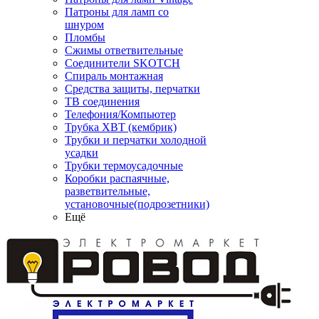
Патроны для ламп со
шнуром
Пломбы
Сжимы ответвительные
Соединители SKOTCH
Спираль монтажная
Средства защиты, перчатки
ТВ соединения
Телефония/Компьютер
Трубка ХВТ (кембрик)
Трубки и перчатки холодной
усадки
Трубки термоусадочные
Коробки распаячные,
разветвительные,
установочные(подрозетники)
Ещё