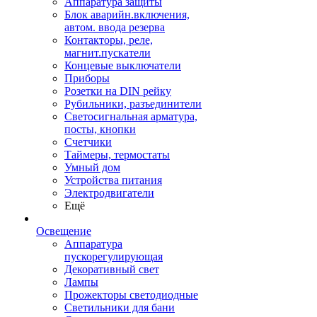
Аппаратура защиты
Блок аварийн.включения,
автом. ввода резерва
Контакторы, реле,
магнит.пускатели
Концевые выключатели
Приборы
Розетки на DIN рейку
Рубильники, разъединители
Светосигнальная арматура,
посты, кнопки
Счетчики
Таймеры, термостаты
Умный дом
Устройства питания
Электродвигатели
Ещё
Освещение
Аппаратура
пускорегулирующая
Декоративный свет
Лампы
Прожекторы светодиодные
Светильники для бани