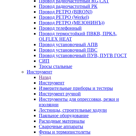
Провод радиочастотный RG,САТ
Провод радиочастотный РК
Провод РЕТРО (BIRONI)
Провод РЕТРО (Werkel)
Провод РЕТРО (МЕЗОНИНЪ))
Провод телефонный
Провод термостойкий ПВКВ, ПРКА,
OLFLEX HEAT
Провод установочный АПВ
Провод установочный ПВС
Провод установочный ПУВ, ПУГВ ГОСТ
СИП
Тросы стальные
Инструмент
Назад
Инструмент
Измерительные приборы и тестеры
Инструмент ручной
Инструменты для опрессовки, резки и
изоляции
Лестницы, строительные ходули
Паяльное оборудование
Расходные материалы
Сварочные аппараты
Фены и термопистолеты