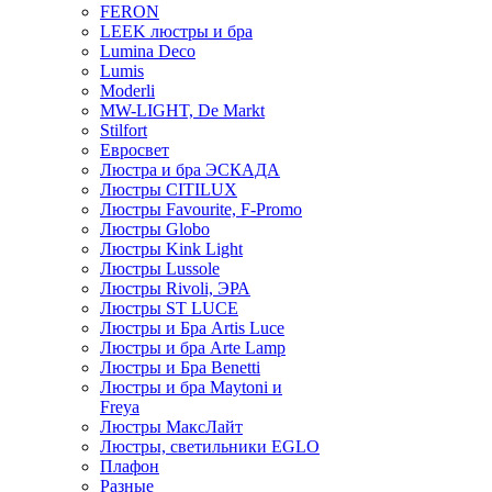
FERON
LEEK люстры и бра
Lumina Deco
Lumis
Moderli
MW-LIGHT, De Markt
Stilfort
Евросвет
Люстра и бра ЭСКАДА
Люстры CITILUX
Люстры Favourite, F-Promo
Люстры Globo
Люстры Kink Light
Люстры Lussole
Люстры Rivoli, ЭРА
Люстры ST LUCE
Люстры и Бра Artis Luce
Люстры и бра Arte Lamp
Люстры и Бра Benetti
Люстры и бра Maytoni и
Freya
Люстры МаксЛайт
Люстры, светильники EGLO
Плафон
Разные