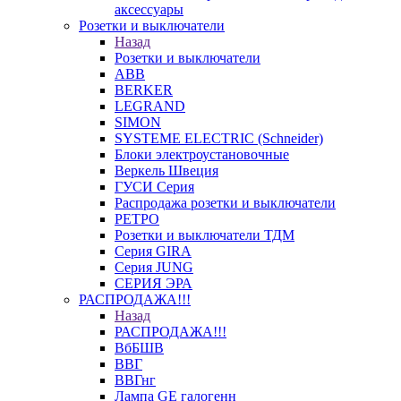
аксессуары
Розетки и выключатели
Назад
Розетки и выключатели
ABB
BERKER
LEGRAND
SIMON
SYSTEME ELECTRIC (Schneider)
Блоки электроустановочные
Веркель Швеция
ГУСИ Серия
Распродажа розетки и выключатели
РЕТРО
Розетки и выключатели ТДМ
Серия GIRA
Серия JUNG
СЕРИЯ ЭРА
РАСПРОДАЖА!!!
Назад
РАСПРОДАЖА!!!
ВбБШВ
ВВГ
ВВГнг
Лампа GE галогенн