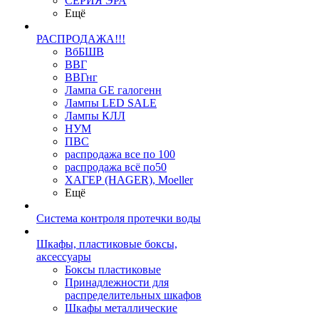
СЕРИЯ ЭРА
Ещё
РАСПРОДАЖА!!!
ВбБШВ
ВВГ
ВВГнг
Лампа GE галогенн
Лампы LED SALE
Лампы КЛЛ
НУМ
ПВС
распродажа все по 100
распродажа всё по50
ХАГЕР (HAGER), Moeller
Ещё
Система контроля протечки воды
Шкафы, пластиковые боксы,
аксессуары
Боксы пластиковые
Принадлежности для
распределительных шкафов
Шкафы металлические