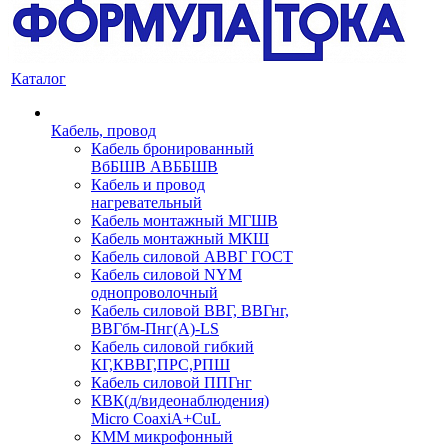
Каталог
Кабель, провод
Кабель бронированный
ВбБШВ АВББШВ
Кабель и провод
нагревательный
Кабель монтажный МГШВ
Кабель монтажный МКШ
Кабель силовой АВВГ ГОСТ
Кабель силовой NYM
однопроволочный
Кабель силовой ВВГ, ВВГнг,
ВВГбм-Пнг(А)-LS
Кабель силовой гибкий
КГ,КВВГ,ПРС,РПШ
Кабель силовой ППГнг
КВК(д/видеонаблюдения)
Micro CoaxiA+CuL
КММ микрофонный