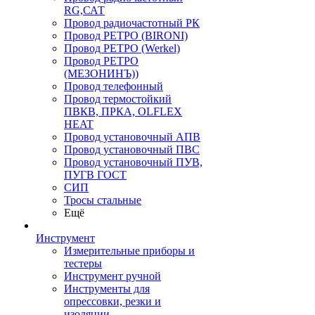
RG,САТ
Провод радиочастотный РК
Провод РЕТРО (BIRONI)
Провод РЕТРО (Werkel)
Провод РЕТРО
(МЕЗОНИНЪ))
Провод телефонный
Провод термостойкий
ПВКВ, ПРКА, OLFLEX
HEAT
Провод установочный АПВ
Провод установочный ПВС
Провод установочный ПУВ,
ПУГВ ГОСТ
СИП
Тросы стальные
Ещё
Инструмент
Измерительные приборы и
тестеры
Инструмент ручной
Инструменты для
опрессовки, резки и
изоляции