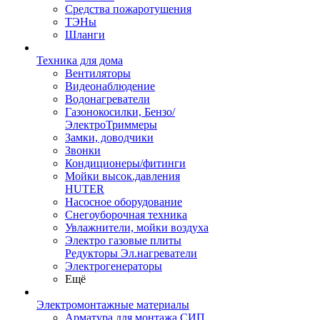
Средства пожаротушения
ТЭНы
Шланги
Техника для дома
Вентиляторы
Видеонаблюдение
Водонагреватели
Газонокосилки, Бензо/
ЭлектроТриммеры
Замки, доводчики
Звонки
Кондиционеры/фитинги
Мойки высок.давления
HUTER
Насосное оборудование
Снегоуборочная техника
Увлажнители, мойки воздуха
Электро газовые плиты
Редукторы Эл.нагреватели
Электрогенераторы
Ещё
Электромонтажные материалы
Арматура для монтажа СИП