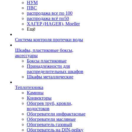
НУМ
ПВС
распродажа все по 100
распродажа всё по50
ХАГЕР (HAGER), Moeller
Ещё
Система контроля протечки воды
Шкафы, пластиковые боксы,
аксессуары
Боксы пластиковые
Принадлежности для
распределительных шкафов
Шкафы металлические
Теплотехника
Камины
Конвекторы
Обогрев труб, кровли,
водостоков
Обогреватели инфрактасные
Обогреватели масляные
Обогреватель газовый
Обогреватель на DIN-рейку