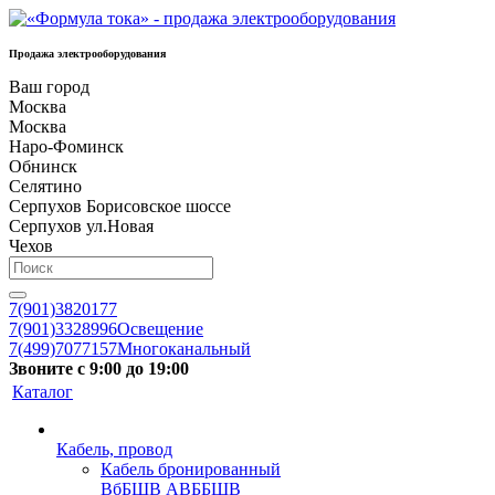
Продажа электрооборудования
Ваш город
Москва
Москва
Наро-Фоминск
Обнинск
Селятино
Серпухов Борисовское шоссе
Серпухов ул.Новая
Чехов
7(901)3820177
7(901)3328996
Освещение
7(499)7077157
Многоканальный
Звоните с 9:00 до 19:00
Каталог
Кабель, провод
Кабель бронированный
ВбБШВ АВББШВ