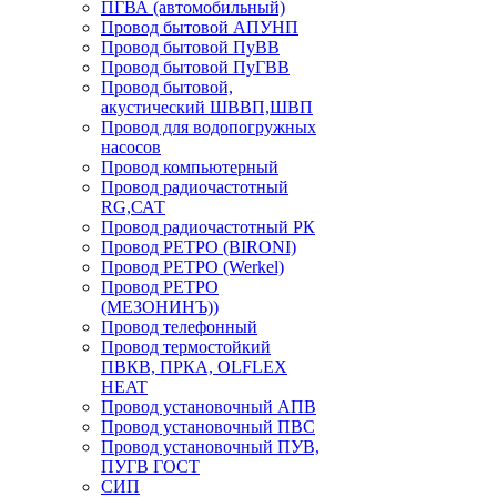
ПГВА (автомобильный)
Провод бытовой АПУНП
Провод бытовой ПуВВ
Провод бытовой ПуГВВ
Провод бытовой,
акустический ШВВП,ШВП
Провод для водопогружных
насосов
Провод компьютерный
Провод радиочастотный
RG,САТ
Провод радиочастотный РК
Провод РЕТРО (BIRONI)
Провод РЕТРО (Werkel)
Провод РЕТРО
(МЕЗОНИНЪ))
Провод телефонный
Провод термостойкий
ПВКВ, ПРКА, OLFLEX
HEAT
Провод установочный АПВ
Провод установочный ПВС
Провод установочный ПУВ,
ПУГВ ГОСТ
СИП