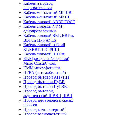
Кабель и провод
нагревательный
Кабель монтажный МГШВ
Кабель монтажный МКШ
Кабель силовой АВВГ ГОСТ
Кабель силовой NYM
однопроволочный
Кабель силовой ВВГ, ВВГнг,
ВВГбм-Пнг(А)-LS
Кабель силовой гибкий
КГ,КВВГ,ПРС,РПШ
Кабель силовой ППГнг
КВК(д/видеонаблюдения)
Micro CoaxiA+CuL
КММ микрофонный
ПГВА (автомобильный)
Провод бытовой АПУНП
Провод бытовой ПуВВ
Провод бытовой ПуГВВ
Провод бытовой,
акустический ШВВП,ШВП
Провод для водопогружных
насосов
Провод компьютерный
Провод радиочастотный