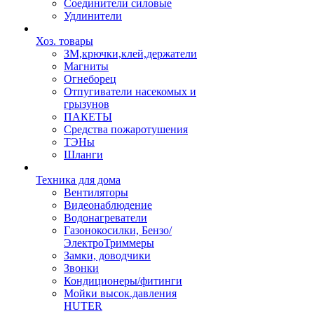
Соединители силовые
Удлинители
Хоз. товары
ЗМ,крючки,клей,держатели
Магниты
Огнеборец
Отпугиватели насекомых и
грызунов
ПАКЕТЫ
Средства пожаротушения
ТЭНы
Шланги
Техника для дома
Вентиляторы
Видеонаблюдение
Водонагреватели
Газонокосилки, Бензо/
ЭлектроТриммеры
Замки, доводчики
Звонки
Кондиционеры/фитинги
Мойки высок.давления
HUTER