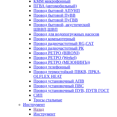
КММ микрофонный
ПГВА (автомобильный)
Провод бытовой АПУНП
Провод бытовой ПуВВ
Провод бытовой ПуГВВ
Провод бытовой, акустический
ШВВП,ШВП
Провод для водопогружных насосов
Провод компьютерный
Провод радиочастотный RG,САТ
Провод радиочастотный РК
Провод РЕТРО (BIRONI)
Провод РЕТРО (Werkel)
Провод РЕТРО (МЕЗОНИНЪ))
Провод телефонный
Провод термостойкий ПВКВ, ПРКА,
OLFLEX HEAT
Провод установочный АПВ
Провод установочный ПВС
Провод установочный ПУВ, ПУГВ ГОСТ
СИП
Тросы стальные
Инструмент
Назад
Инструмент