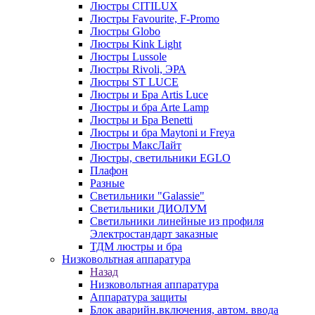
Люстры CITILUX
Люстры Favourite, F-Promo
Люстры Globo
Люстры Kink Light
Люстры Lussole
Люстры Rivoli, ЭРА
Люстры ST LUCE
Люстры и Бра Artis Luce
Люстры и бра Arte Lamp
Люстры и Бра Benetti
Люстры и бра Maytoni и Freya
Люстры МаксЛайт
Люстры, светильники EGLO
Плафон
Разные
Светильники "Galassie"
Светильники ДИОЛУМ
Светильники линейные из профиля
Электростандарт заказные
ТДМ люстры и бра
Низковольтная аппаратура
Назад
Низковольтная аппаратура
Аппаратура защиты
Блок аварийн.включения, автом. ввода