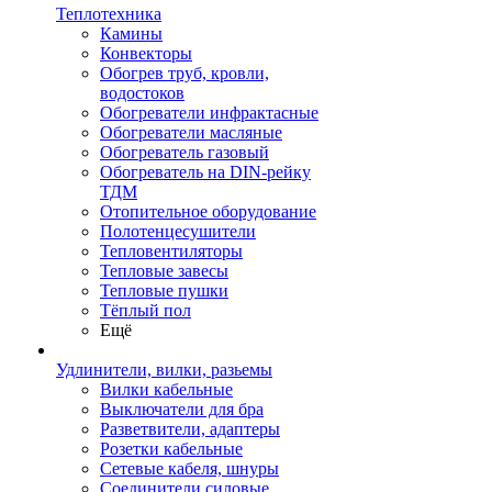
Теплотехника
Камины
Конвекторы
Обогрев труб, кровли,
водостоков
Обогреватели инфрактасные
Обогреватели масляные
Обогреватель газовый
Обогреватель на DIN-рейку
ТДМ
Отопительное оборудование
Полотенцесушители
Тепловентиляторы
Тепловые завесы
Тепловые пушки
Тёплый пол
Ещё
Удлинители, вилки, разьемы
Вилки кабельные
Выключатели для бра
Разветвители, адаптеры
Розетки кабельные
Сетевые кабеля, шнуры
Соединители силовые