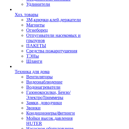
Удлинители
Хоз. товары
ЗМ,крючки,клей,держатели
Магниты
Огнеборец
Отпугиватели насекомых и
грызунов
ПАКЕТЫ
Средства пожаротушения
ТЭНы
Шланги
Техника для дома
Вентиляторы
Видеонаблюдение
Водонагреватели
Газонокосилки, Бензо/
ЭлектроТриммеры
Замки, доводчики
Звонки
Кондиционеры/фитинги
Мойки высок.давления
HUTER
Насосное оборудование