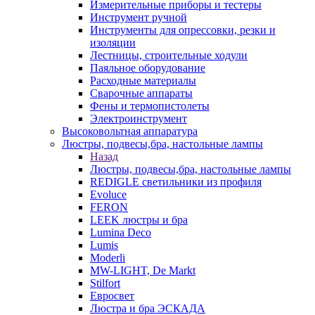
Измерительные приборы и тестеры
Инструмент ручной
Инструменты для опрессовки, резки и
изоляции
Лестницы, строительные ходули
Паяльное оборудование
Расходные материалы
Сварочные аппараты
Фены и термопистолеты
Электроинструмент
Высоковольтная аппаратура
Люстры, подвесы,бра, настольные лампы
Назад
Люстры, подвесы,бра, настольные лампы
REDIGLE светильники из профиля
Evoluce
FERON
LEEK люстры и бра
Lumina Deco
Lumis
Moderli
MW-LIGHT, De Markt
Stilfort
Евросвет
Люстра и бра ЭСКАДА