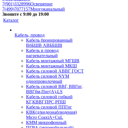
7(901)3328996
Освещение
7(499)7077157
Многоканальный
Звоните с 9:00 до 19:00
Каталог
Кабель, провод
Кабель бронированный
ВбБШВ АВББШВ
Кабель и провод
нагревательный
Кабель монтажный МГШВ
Кабель монтажный МКШ
Кабель силовой АВВГ ГОСТ
Кабель силовой NYM
однопроволочный
Кабель силовой ВВГ, ВВГнг,
ВВГбм-Пнг(А)-LS
Кабель силовой гибкий
КГ,КВВГ,ПРС,РПШ
Кабель силовой ППГнг
КВК(д/видеонаблюдения)
Micro CoaxiA+CuL
КММ микрофонный
ПГВА (автомобильный)