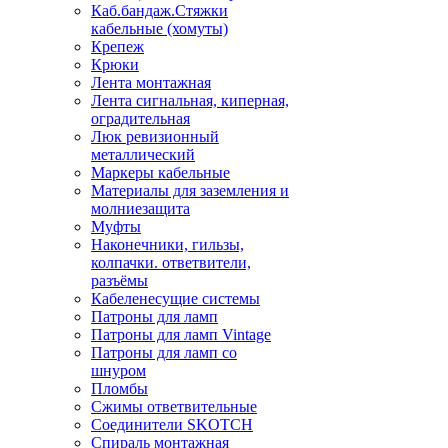
Каб.бандаж.Стяжки
кабельные (хомуты)
Крепеж
Крюки
Лента монтажная
Лента сигнальная, киперная,
оградительная
Люк ревизионный
металлический
Маркеры кабельные
Материалы для заземления и
молниезащита
Муфты
Наконечники, гильзы,
колпачки. ответвители,
разъёмы
Кабеленесущие системы
Патроны для ламп
Патроны для ламп Vintage
Патроны для ламп со
шнуром
Пломбы
Сжимы ответвительные
Соединители SKOTCH
Спираль монтажная