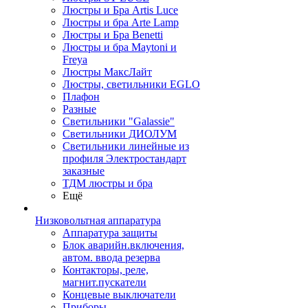
Люстры и Бра Artis Luce
Люстры и бра Arte Lamp
Люстры и Бра Benetti
Люстры и бра Maytoni и
Freya
Люстры МаксЛайт
Люстры, светильники EGLO
Плафон
Разные
Светильники "Galassie"
Светильники ДИОЛУМ
Светильники линейные из
профиля Электростандарт
заказные
ТДМ люстры и бра
Ещё
Низковольтная аппаратура
Аппаратура защиты
Блок аварийн.включения,
автом. ввода резерва
Контакторы, реле,
магнит.пускатели
Концевые выключатели
Приборы