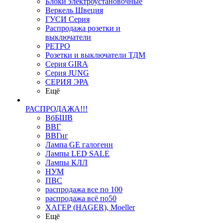
Блоки электроустановочные
Веркель Швеция
ГУСИ Серия
Распродажа розетки и
выключатели
РЕТРО
Розетки и выключатели ТДМ
Серия GIRA
Серия JUNG
СЕРИЯ ЭРА
Ещё
РАСПРОДАЖА!!!
ВбБШВ
ВВГ
ВВГнг
Лампа GE галогенн
Лампы LED SALE
Лампы КЛЛ
НУМ
ПВС
распродажа все по 100
распродажа всё по50
ХАГЕР (HAGER), Moeller
Ещё