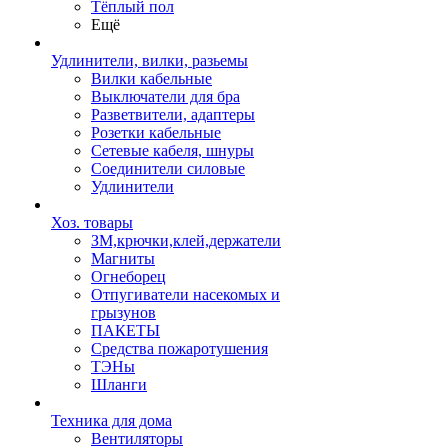
Тёплый пол
Ещё
Удлинители, вилки, разьемы
Вилки кабельные
Выключатели для бра
Разветвители, адаптеры
Розетки кабельные
Сетевые кабеля, шнуры
Соединители силовые
Удлинители
Хоз. товары
ЗМ,крючки,клей,держатели
Магниты
Огнеборец
Отпугиватели насекомых и
грызунов
ПАКЕТЫ
Средства пожаротушения
ТЭНы
Шланги
Техника для дома
Вентиляторы