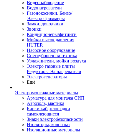
Видеонаблюдение
Водонагреватели
Газонокосилки, Бензо/
ЭлектроТриммеры
Замки, доводчики
Звонки
Кондиционеры/фитинги
Мойки высок.давления
HUTER
Насосное оборудование
Снегоуборочная техника
Увлажнители, мойки воздуха
Электро газовые плиты
Редукторы Эл.нагреватели
Электрогенераторы
Ещё
Электромонтажные материалы
Арматура для монтажа СИП
Аэрозоль, мастика
Бирки каб.,площадки
самоклеющиеся
Знаки электробезопасности
Изоляторы, колпачки
Изоляционные материалы