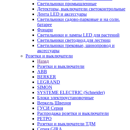
Светильники промышленные
Детекторы, выключатели светоконтрольные
Лента LED и аксессуары
Светильники садово-парковые и на солн.
батарее
Фонари
Светильники и лампы LED для растений
Светильники светодиод.для лестниц
Светильники трековые, шинопровод и
аксессуары
Розетки и выключатели
Назад
Розетки и выключатели
ABB
BERKER
LEGRAND
SIMON
SYSTEME ELECTRIC (Schneider)
Блоки электроустановочные
Веркель Швеция
ГУСИ Серия
Распродажа розетки и выключатели
РЕТРО
Розетки и выключатели ТДМ
Серия GIRA