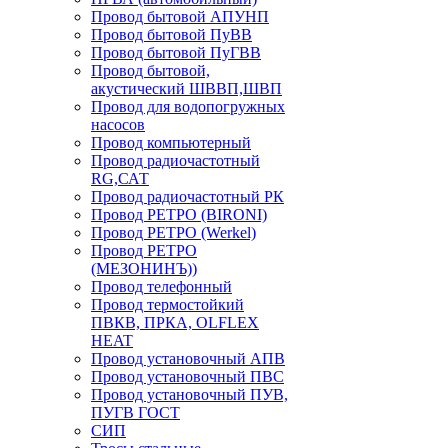
Провод бытовой АПУНП
Провод бытовой ПуВВ
Провод бытовой ПуГВВ
Провод бытовой,
акустический ШВВП,ШВП
Провод для водопогружных
насосов
Провод компьютерный
Провод радиочастотный
RG,САТ
Провод радиочастотный РК
Провод РЕТРО (BIRONI)
Провод РЕТРО (Werkel)
Провод РЕТРО
(МЕЗОНИНЪ))
Провод телефонный
Провод термостойкий
ПВКВ, ПРКА, OLFLEX
HEAT
Провод установочный АПВ
Провод установочный ПВС
Провод установочный ПУВ,
ПУГВ ГОСТ
СИП