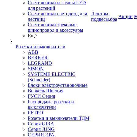
Светильники и лампы LED
для растений
Светильники светодиод.для
Люстры,
Акции
М
лестниц
подвесы,бра
Светильники трековые,
шинопровод и аксессуары
Ещё
Розетки и выключатели
ABB
BERKER
LEGRAND
SIMON
SYSTEME ELECTRIC
(Schneider)
Блоки электроустановочные
Веркель Швеция
ГУСИ Серия
Распродажа розетки и
выключатели
РЕТРО
Розетки и выключатели ТДМ
Серия GIRA
Серия JUNG
СЕРИЯ ЭРА