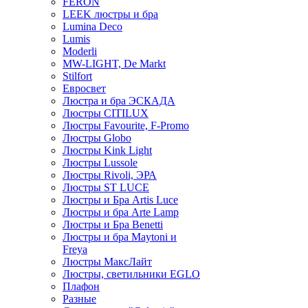
FERON
LEEK люстры и бра
Lumina Deco
Lumis
Moderli
MW-LIGHT, De Markt
Stilfort
Евросвет
Люстра и бра ЭСКАДА
Люстры CITILUX
Люстры Favourite, F-Promo
Люстры Globo
Люстры Kink Light
Люстры Lussole
Люстры Rivoli, ЭРА
Люстры ST LUCE
Люстры и Бра Artis Luce
Люстры и бра Arte Lamp
Люстры и Бра Benetti
Люстры и бра Maytoni и
Freya
Люстры МаксЛайт
Люстры, светильники EGLO
Плафон
Разные