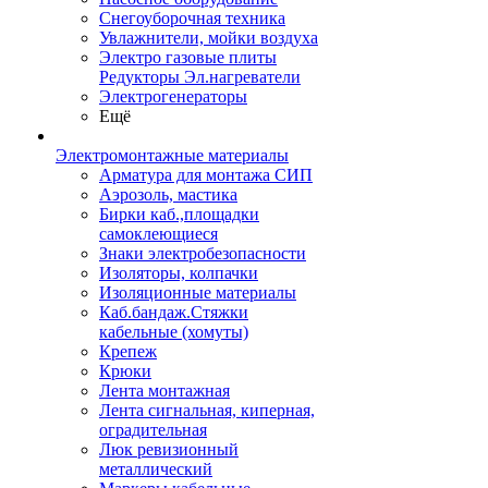
Снегоуборочная техника
Увлажнители, мойки воздуха
Электро газовые плиты
Редукторы Эл.нагреватели
Электрогенераторы
Ещё
Электромонтажные материалы
Арматура для монтажа СИП
Аэрозоль, мастика
Бирки каб.,площадки
самоклеющиеся
Знаки электробезопасности
Изоляторы, колпачки
Изоляционные материалы
Каб.бандаж.Стяжки
кабельные (хомуты)
Крепеж
Крюки
Лента монтажная
Лента сигнальная, киперная,
оградительная
Люк ревизионный
металлический