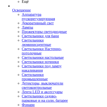
Ещё
Освещение
Аппаратура
пускорегулирующая
Декоративный свет
Лампы
Прожекторы светодиодные
Светильники для бани
Светильники
люминисцентные
Светильники Настенно-
потолочные
Светильники настольные
Светильники ночники
Светильники под лампу
накаливания
Светильники
промышленные
Детекторы, выключатели
светоконтрольные
Лента LED и аксессуары
Светильники садово-
парковые и на солн. батарее
Фонари