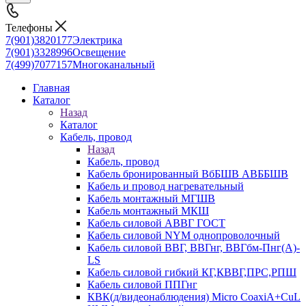
Телефоны
7(901)3820177
Электрика
7(901)3328996
Освещение
7(499)7077157
Многоканальный
Главная
Каталог
Назад
Каталог
Кабель, провод
Назад
Кабель, провод
Кабель бронированный ВбБШВ АВББШВ
Кабель и провод нагревательный
Кабель монтажный МГШВ
Кабель монтажный МКШ
Кабель силовой АВВГ ГОСТ
Кабель силовой NYM однопроволочный
Кабель силовой ВВГ, ВВГнг, ВВГбм-Пнг(А)-
LS
Кабель силовой гибкий КГ,КВВГ,ПРС,РПШ
Кабель силовой ППГнг
КВК(д/видеонаблюдения) Micro CoaxiA+CuL