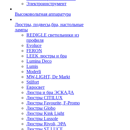
Электроинструмент
Высоковольтная аппаратура
Люстры, подвесы,бра, настольные
лампы
REDIGLE светильники из
профиля
Evoluce
FERON
LEEK люстры и бра
Lumina Deco
Lumis
Moderli
MW-LIGHT, De Markt
Stilfort
Евросвет
Люстра и бра ЭСКАДА
Люстры CITILUX
Люстры Favourite, F-Promo
Люстры Globo
Люстры Kink Light
Люстры Lussole
Люстры Rivoli, ЭРА
Люстры ST LUCE