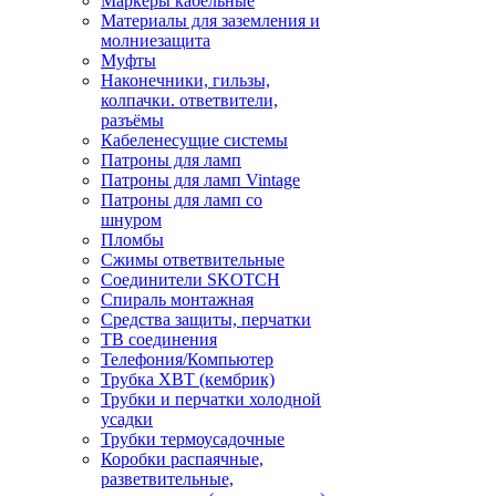
Маркеры кабельные
Материалы для заземления и
молниезащита
Муфты
Наконечники, гильзы,
колпачки. ответвители,
разъёмы
Кабеленесущие системы
Патроны для ламп
Патроны для ламп Vintage
Патроны для ламп со
шнуром
Пломбы
Сжимы ответвительные
Соединители SKOTCH
Спираль монтажная
Средства защиты, перчатки
ТВ соединения
Телефония/Компьютер
Трубка ХВТ (кембрик)
Трубки и перчатки холодной
усадки
Трубки термоусадочные
Коробки распаячные,
разветвительные,