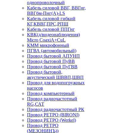
однопроволочный
Кабель силовой ВВГ, ВВГнг,
ВВГбм-Пнг(А)-LS
Кабель силовой гибкий
КГ,КВВГ,ПРС,РПШ
Кабель силовой ППГнг
КВК(д/видеонаблюдения)
Micro CoaxiA+CuL
КММ микрофонный
ПГВА (автомобильный)
Провод бытовой АПУНП
Провод бытовой ПуВВ
Провод бытовой ПуГВВ
Провод бытовой,
акустический ШВВП,ШВП
Провод для водопогружных
насосов
Провод компьютерный
Провод радиочастотный
RG,САТ
Провод радиочастотный РК
Провод РЕТРО (BIRONI)
Провод РЕТРО (Werkel)
Провод РЕТРО
(МЕЗОНИНЪ))