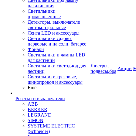
Светильники под лампу
накаливания
Светильники
промышленные
Детекторы, выключатели
светоконтрольные
Лента LED и аксессуары
Светильники садово-
парковые и на солн. батарее
Фонари
Светильники и лампы LED
для растений
Светильники светодиод.для
Люстры,
Акции
М
лестниц
подвесы,бра
Светильники трековые,
шинопровод и аксессуары
Ещё
Розетки и выключатели
ABB
BERKER
LEGRAND
SIMON
SYSTEME ELECTRIC
(Schneider)