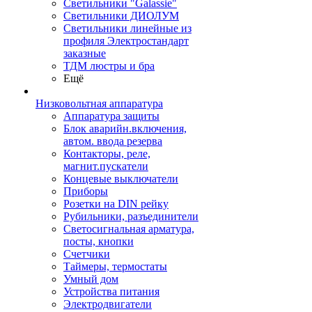
Светильники "Galassie"
Светильники ДИОЛУМ
Светильники линейные из
профиля Электростандарт
заказные
ТДМ люстры и бра
Ещё
Низковольтная аппаратура
Аппаратура защиты
Блок аварийн.включения,
автом. ввода резерва
Контакторы, реле,
магнит.пускатели
Концевые выключатели
Приборы
Розетки на DIN рейку
Рубильники, разъединители
Светосигнальная арматура,
посты, кнопки
Счетчики
Таймеры, термостаты
Умный дом
Устройства питания
Электродвигатели