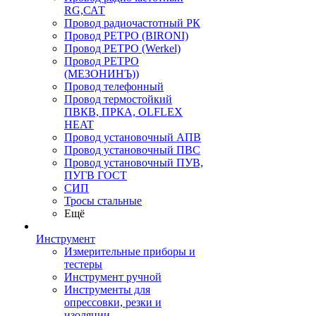
RG,САТ
Провод радиочастотный РК
Провод РЕТРО (BIRONI)
Провод РЕТРО (Werkel)
Провод РЕТРО
(МЕЗОНИНЪ))
Провод телефонный
Провод термостойкий
ПВКВ, ПРКА, OLFLEX
HEAT
Провод установочный АПВ
Провод установочный ПВС
Провод установочный ПУВ,
ПУГВ ГОСТ
СИП
Тросы стальные
Ещё
Инструмент
Измерительные приборы и
тестеры
Инструмент ручной
Инструменты для
опрессовки, резки и
изоляции