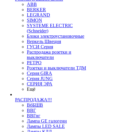
ABB
BERKER
LEGRAND
SIMON
SYSTEME ELECTRIC
(Schneider)
Блоки электроустановочные
Веркель Швеция
ГУСИ Серия
Распродажа розетки и
выключатели
РЕТРО
Розетки и выключатели ТДМ
Серия GIRA
Серия JUNG
СЕРИЯ ЭРА
Ещё
РАСПРОДАЖА!!!
ВбБШВ
ВВГ
ВВГнг
Лампа GE галогенн
Лампы LED SALE
Лампы КЛЛ