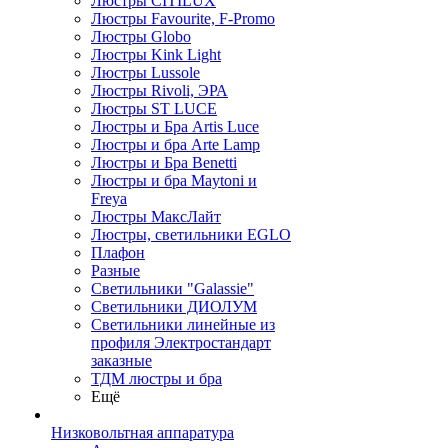
Люстры CITILUX
Люстры Favourite, F-Promo
Люстры Globo
Люстры Kink Light
Люстры Lussole
Люстры Rivoli, ЭРА
Люстры ST LUCE
Люстры и Бра Artis Luce
Люстры и бра Arte Lamp
Люстры и Бра Benetti
Люстры и бра Maytoni и
Freya
Люстры МаксЛайт
Люстры, светильники EGLO
Плафон
Разные
Светильники "Galassie"
Светильники ДИОЛУМ
Светильники линейные из
профиля Электростандарт
заказные
ТДМ люстры и бра
Ещё
Низковольтная аппаратура