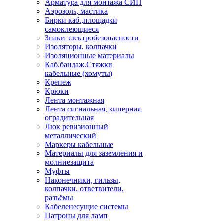
Арматура для монтажа СИП
Аэрозоль, мастика
Бирки каб.,площадки
самоклеющиеся
Знаки электробезопасности
Изоляторы, колпачки
Изоляционные материалы
Каб.бандаж.Стяжки
кабельные (хомуты)
Крепеж
Крюки
Лента монтажная
Лента сигнальная, киперная,
оградительная
Люк ревизионный
металлический
Маркеры кабельные
Материалы для заземления и
молниезащита
Муфты
Наконечники, гильзы,
колпачки. ответвители,
разъёмы
Кабеленесущие системы
Патроны для ламп