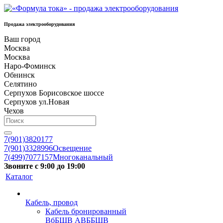
Продажа электрооборудования
Ваш город
Москва
Москва
Наро-Фоминск
Обнинск
Селятино
Серпухов Борисовское шоссе
Серпухов ул.Новая
Чехов
7(901)3820177
7(901)3328996
Освещение
7(499)7077157
Многоканальный
Звоните с 9:00 до 19:00
Каталог
Кабель, провод
Кабель бронированный
ВбБШВ АВББШВ