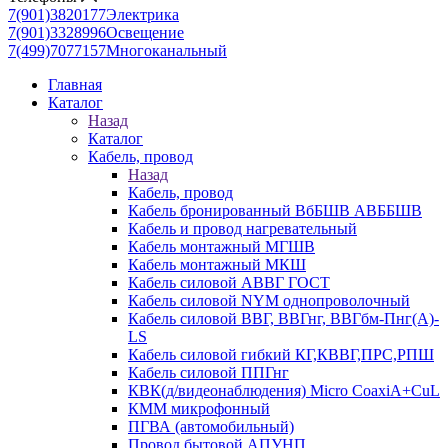
7(901)3820177
Электрика
7(901)3328996
Освещение
7(499)7077157
Многоканальный
Главная
Каталог
Назад
Каталог
Кабель, провод
Назад
Кабель, провод
Кабель бронированный ВбБШВ АВББШВ
Кабель и провод нагревательный
Кабель монтажный МГШВ
Кабель монтажный МКШ
Кабель силовой АВВГ ГОСТ
Кабель силовой NYM однопроволочный
Кабель силовой ВВГ, ВВГнг, ВВГбм-Пнг(А)-
LS
Кабель силовой гибкий КГ,КВВГ,ПРС,РПШ
Кабель силовой ППГнг
КВК(д/видеонаблюдения) Micro CoaxiA+CuL
КММ микрофонный
ПГВА (автомобильный)
Провод бытовой АПУНП