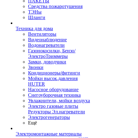
ПАКЕТЫ
Средства пожаротушения
ТЭНы
Шланги
Техника для дома
Вентиляторы
Видеонаблюдение
Водонагреватели
Газонокосилки, Бензо/
ЭлектроТриммеры
Замки, доводчики
Звонки
Кондиционеры/фитинги
Мойки высок.давления
HUTER
Насосное оборудование
Снегоуборочная техника
Увлажнители, мойки воздуха
Электро газовые плиты
Редукторы Эл.нагреватели
Электрогенераторы
Ещё
Электромонтажные материалы