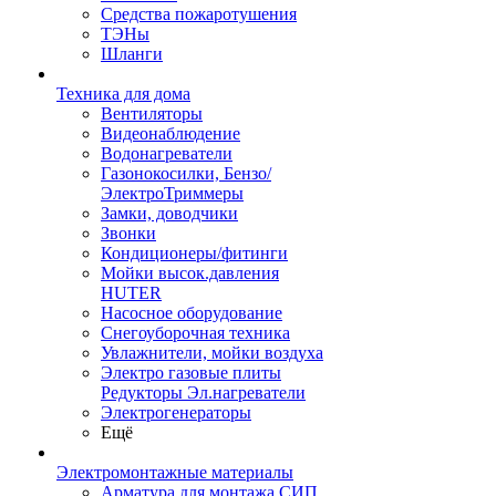
Средства пожаротушения
ТЭНы
Шланги
Техника для дома
Вентиляторы
Видеонаблюдение
Водонагреватели
Газонокосилки, Бензо/
ЭлектроТриммеры
Замки, доводчики
Звонки
Кондиционеры/фитинги
Мойки высок.давления
HUTER
Насосное оборудование
Снегоуборочная техника
Увлажнители, мойки воздуха
Электро газовые плиты
Редукторы Эл.нагреватели
Электрогенераторы
Ещё
Электромонтажные материалы
Арматура для монтажа СИП