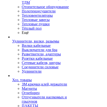
ТДМ
Отопительное оборудование
Полотенцесушители
Тепловентиляторы
Тепловые завесы
Тепловые пушки
Тёплый пол
Ещё
Удлинители, вилки, разьемы
Вилки кабельные
Выключатели для бра
Разветвители, адаптеры
Розетки кабельные
Сетевые кабеля, шнуры
Соединители силовые
Удлинители
Хоз. товары
ЗМ,крючки,клей,держатели
Магниты
Огнеборец
Отпугиватели насекомых и
грызунов
ПАКЕТЫ