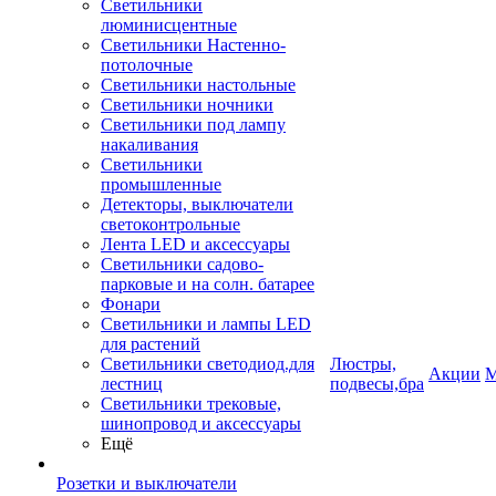
Светильники
люминисцентные
Светильники Настенно-
потолочные
Светильники настольные
Светильники ночники
Светильники под лампу
накаливания
Светильники
промышленные
Детекторы, выключатели
светоконтрольные
Лента LED и аксессуары
Светильники садово-
парковые и на солн. батарее
Фонари
Светильники и лампы LED
для растений
Светильники светодиод.для
Люстры,
Акции
М
лестниц
подвесы,бра
Светильники трековые,
шинопровод и аксессуары
Ещё
Розетки и выключатели