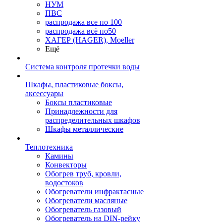
НУМ
ПВС
распродажа все по 100
распродажа всё по50
ХАГЕР (HAGER), Moeller
Ещё
Система контроля протечки воды
Шкафы, пластиковые боксы,
аксессуары
Боксы пластиковые
Принадлежности для
распределительных шкафов
Шкафы металлические
Теплотехника
Камины
Конвекторы
Обогрев труб, кровли,
водостоков
Обогреватели инфрактасные
Обогреватели масляные
Обогреватель газовый
Обогреватель на DIN-рейку