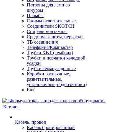
Патроны для ламп со
шнуром
Пломбы
Сжимы ответвительные
Соединители SKOTCH
Спираль монтажная
Средства защиты, перчатки
ТВ соединения
Телефония/Компьютер
Трубка ХВТ (кембрик)
Трубки и перчатки холодной
усадки
Трубки термоусадочные
Коробки распаячные,
разветвительные,
установочные(подрозетники)
Ещё
Каталог
Кабель, провод
Кабель бронированный