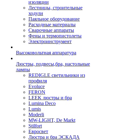
изоляции
Лестницы, строительные
ходули
Паяльное оборудование
Расходные материалы
Сварочные аппараты
Фены и термопистолеты
Электроинструмент
Высоковольтная аппаратура
Люстры, подвесы,бра, настольные
лампы
REDIGLE светильники из
профиля
Evoluce
FERON
LEEK люстры и бра
Lumina Deco
Lumis
Moderli
MW-LIGHT, De Markt
Stilfort
Евросвет
Люстра и бра ЭСКАДА