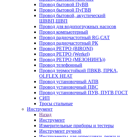
Провод бытовой ПуВВ
Провод бытовой ПуГВВ
Провод бытовой, акустический
ШВВП,ШВП
Провод для водопогружных насосов
Провод компьютерный
Провод радиочастотный RG,САТ
Провод радиочастотный РК
Провод РЕТРО (BIRONI)
Провод РЕТРО (Werkel)
Провод РЕТРО (МЕЗОНИНЪ))
Провод телефонный
Провод термостойкий ПВКВ, ПРКА,
OLFLEX HEAT
Провод установочный АПВ
Провод установочный ПВС
Провод установочный ПУВ, ПУГВ ГОСТ
СИП
Тросы стальные
Инструмент
Назад
Инструмент
Измерительные приборы и тестеры
Инструмент ручной
Инструменты для опрессовки, резки и