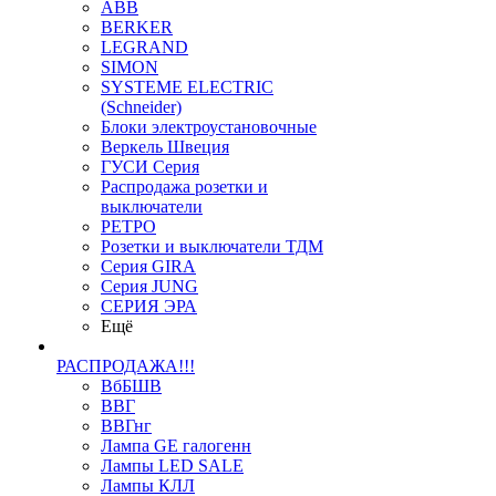
ABB
BERKER
LEGRAND
SIMON
SYSTEME ELECTRIC
(Schneider)
Блоки электроустановочные
Веркель Швеция
ГУСИ Серия
Распродажа розетки и
выключатели
РЕТРО
Розетки и выключатели ТДМ
Серия GIRA
Серия JUNG
СЕРИЯ ЭРА
Ещё
РАСПРОДАЖА!!!
ВбБШВ
ВВГ
ВВГнг
Лампа GE галогенн
Лампы LED SALE
Лампы КЛЛ