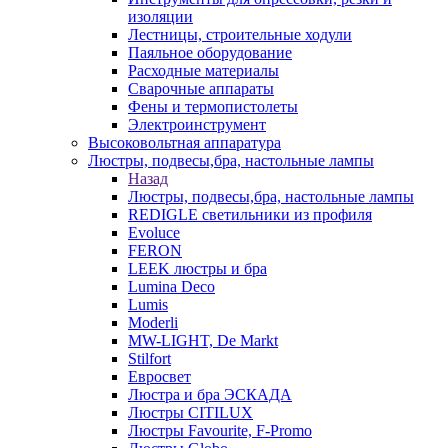
изоляции
Лестницы, строительные ходули
Паяльное оборудование
Расходные материалы
Сварочные аппараты
Фены и термопистолеты
Электроинструмент
Высоковольтная аппаратура
Люстры, подвесы,бра, настольные лампы
Назад
Люстры, подвесы,бра, настольные лампы
REDIGLE светильники из профиля
Evoluce
FERON
LEEK люстры и бра
Lumina Deco
Lumis
Moderli
MW-LIGHT, De Markt
Stilfort
Евросвет
Люстра и бра ЭСКАДА
Люстры CITILUX
Люстры Favourite, F-Promo