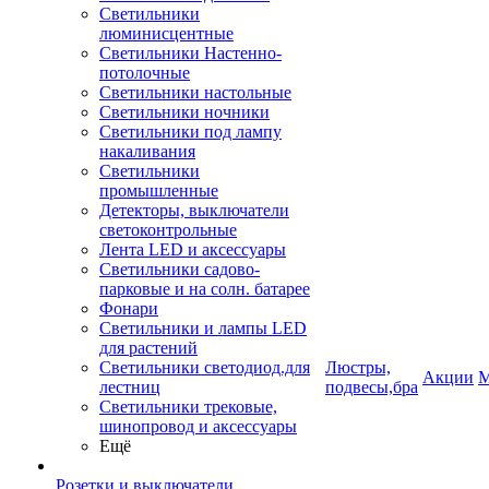
Светильники
люминисцентные
Светильники Настенно-
потолочные
Светильники настольные
Светильники ночники
Светильники под лампу
накаливания
Светильники
промышленные
Детекторы, выключатели
светоконтрольные
Лента LED и аксессуары
Светильники садово-
парковые и на солн. батарее
Фонари
Светильники и лампы LED
для растений
Светильники светодиод.для
Люстры,
Акции
М
лестниц
подвесы,бра
Светильники трековые,
шинопровод и аксессуары
Ещё
Розетки и выключатели