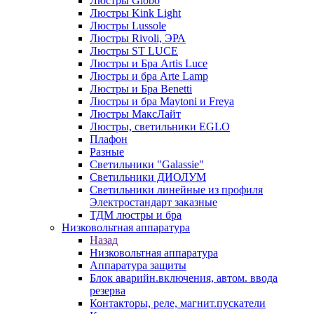
Люстры Globo
Люстры Kink Light
Люстры Lussole
Люстры Rivoli, ЭРА
Люстры ST LUCE
Люстры и Бра Artis Luce
Люстры и бра Arte Lamp
Люстры и Бра Benetti
Люстры и бра Maytoni и Freya
Люстры МаксЛайт
Люстры, светильники EGLO
Плафон
Разные
Светильники "Galassie"
Светильники ДИОЛУМ
Светильники линейные из профиля
Электростандарт заказные
ТДМ люстры и бра
Низковольтная аппаратура
Назад
Низковольтная аппаратура
Аппаратура защиты
Блок аварийн.включения, автом. ввода
резерва
Контакторы, реле, магнит.пускатели