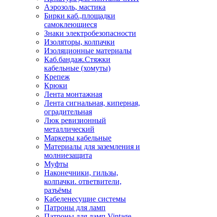
Аэрозоль, мастика
Бирки каб.,площадки
самоклеющиеся
Знаки электробезопасности
Изоляторы, колпачки
Изоляционные материалы
Каб.бандаж.Стяжки
кабельные (хомуты)
Крепеж
Крюки
Лента монтажная
Лента сигнальная, киперная,
оградительная
Люк ревизионный
металлический
Маркеры кабельные
Материалы для заземления и
молниезащита
Муфты
Наконечники, гильзы,
колпачки. ответвители,
разъёмы
Кабеленесущие системы
Патроны для ламп
Патроны для ламп Vintage