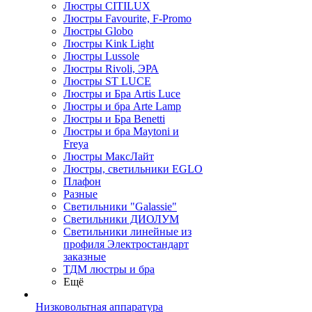
Люстры CITILUX
Люстры Favourite, F-Promo
Люстры Globo
Люстры Kink Light
Люстры Lussole
Люстры Rivoli, ЭРА
Люстры ST LUCE
Люстры и Бра Artis Luce
Люстры и бра Arte Lamp
Люстры и Бра Benetti
Люстры и бра Maytoni и
Freya
Люстры МаксЛайт
Люстры, светильники EGLO
Плафон
Разные
Светильники "Galassie"
Светильники ДИОЛУМ
Светильники линейные из
профиля Электростандарт
заказные
ТДМ люстры и бра
Ещё
Низковольтная аппаратура