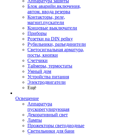
Аппаратура защиты
Блок аварийн.включения,
автом. ввода резерва
Контакторы, реле,
магнит.пускатели
Концевые выключатели
Приборы
Розетки на DIN рейку
Рубильники, разъединители
Светосигнальная арматура,
посты, кнопки
Счетчики
Таймеры, термостаты
Умный дом
Устройства питания
Электродвигатели
Ещё
Освещение
Аппаратура
пускорегулирующая
Декоративный свет
Лампы
Прожекторы светодиодные
Светильники для бани