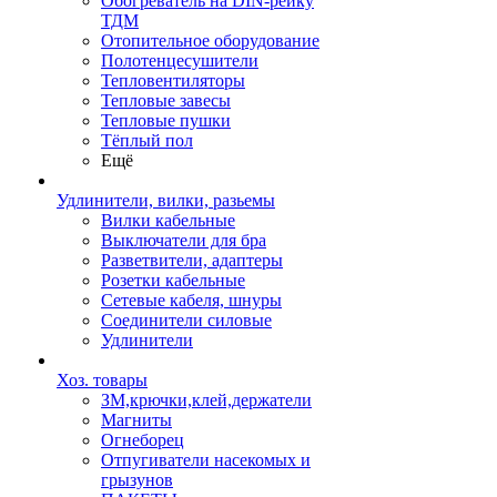
Обогреватель на DIN-рейку
ТДМ
Отопительное оборудование
Полотенцесушители
Тепловентиляторы
Тепловые завесы
Тепловые пушки
Тёплый пол
Ещё
Удлинители, вилки, разьемы
Вилки кабельные
Выключатели для бра
Разветвители, адаптеры
Розетки кабельные
Сетевые кабеля, шнуры
Соединители силовые
Удлинители
Хоз. товары
ЗМ,крючки,клей,держатели
Магниты
Огнеборец
Отпугиватели насекомых и
грызунов