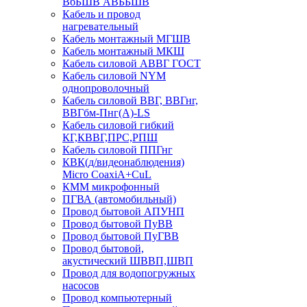
ВбБШВ АВББШВ
Кабель и провод
нагревательный
Кабель монтажный МГШВ
Кабель монтажный МКШ
Кабель силовой АВВГ ГОСТ
Кабель силовой NYM
однопроволочный
Кабель силовой ВВГ, ВВГнг,
ВВГбм-Пнг(А)-LS
Кабель силовой гибкий
КГ,КВВГ,ПРС,РПШ
Кабель силовой ППГнг
КВК(д/видеонаблюдения)
Micro CoaxiA+CuL
КММ микрофонный
ПГВА (автомобильный)
Провод бытовой АПУНП
Провод бытовой ПуВВ
Провод бытовой ПуГВВ
Провод бытовой,
акустический ШВВП,ШВП
Провод для водопогружных
насосов
Провод компьютерный