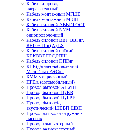
Кабель и провод
нагревательный
Кабель монтажный МГШВ
Кабель монтажный МКШ
Кабель силовой АВВГ ГОСТ
Кабель силовой NYM
однопроволочный
Кабель силовой ВВГ, ВВГнг,
ВВГбм-Пнг(А)-LS
Кабель силовой гибкий
КГ,КВВГ,ПРС,РПШ
Кабель силовой ППГнг
КВК(д/видеонаблюдения)
Micro CoaxiA+CuL
КММ микрофонный
ПГВА (автомобильный)
Провод бытовой АПУНП
Провод бытовой ПуВВ
Провод бытовой ПуГВВ
Провод бытовой,
акустический ШВВП,ШВП
Провод для водопогружных
насосов
Провод компьютерный
Провод радиочастотный