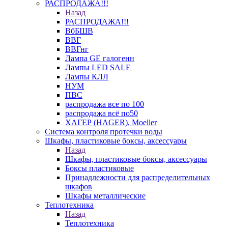
РАСПРОДАЖА!!!
Назад
РАСПРОДАЖА!!!
ВбБШВ
ВВГ
ВВГнг
Лампа GE галогенн
Лампы LED SALE
Лампы КЛЛ
НУМ
ПВС
распродажа все по 100
распродажа всё по50
ХАГЕР (HAGER), Moeller
Система контроля протечки воды
Шкафы, пластиковые боксы, аксессуары
Назад
Шкафы, пластиковые боксы, аксессуары
Боксы пластиковые
Принадлежности для распределительных
шкафов
Шкафы металлические
Теплотехника
Назад
Теплотехника