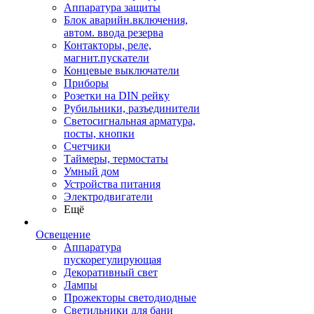
Аппаратура защиты
Блок аварийн.включения,
автом. ввода резерва
Контакторы, реле,
магнит.пускатели
Концевые выключатели
Приборы
Розетки на DIN рейку
Рубильники, разъединители
Светосигнальная арматура,
посты, кнопки
Счетчики
Таймеры, термостаты
Умный дом
Устройства питания
Электродвигатели
Ещё
Освещение
Аппаратура
пускорегулирующая
Декоративный свет
Лампы
Прожекторы светодиодные
Светильники для бани