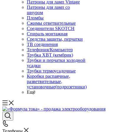
Патроны для ламп Vintage
Патроны для ламп со
шнуром
Пломбы
Сжимы ответвительные
Соединители SKOTCH
Спираль монтажная
Средства защиты, перчатки
ТВ соединения
Телефония/Компьютер
Трубка ХВТ (кембрик)
Трубки и перчатки холодной
усадки
Трубки термоусадочные
Коробки распаячные,
разветвительные,
установочные(подрозетники)
Ещё
Телефоны