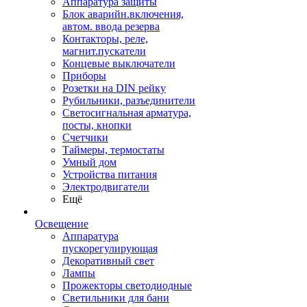
Аппаратура защиты
Блок аварийн.включения,
автом. ввода резерва
Контакторы, реле,
магнит.пускатели
Концевые выключатели
Приборы
Розетки на DIN рейку
Рубильники, разъединители
Светосигнальная арматура,
посты, кнопки
Счетчики
Таймеры, термостаты
Умный дом
Устройства питания
Электродвигатели
Ещё
Освещение
Аппаратура
пускорегулирующая
Декоративный свет
Лампы
Прожекторы светодиодные
Светильники для бани