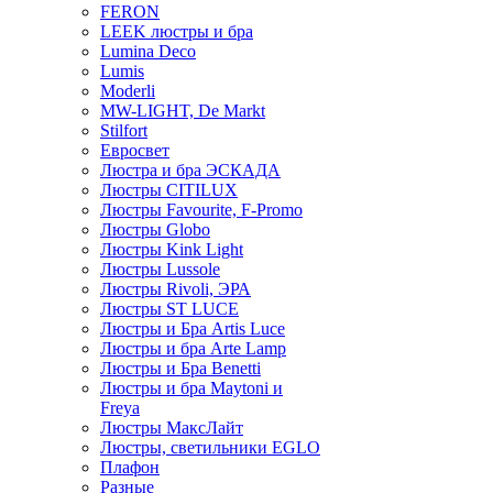
FERON
LEEK люстры и бра
Lumina Deco
Lumis
Moderli
MW-LIGHT, De Markt
Stilfort
Евросвет
Люстра и бра ЭСКАДА
Люстры CITILUX
Люстры Favourite, F-Promo
Люстры Globo
Люстры Kink Light
Люстры Lussole
Люстры Rivoli, ЭРА
Люстры ST LUCE
Люстры и Бра Artis Luce
Люстры и бра Arte Lamp
Люстры и Бра Benetti
Люстры и бра Maytoni и
Freya
Люстры МаксЛайт
Люстры, светильники EGLO
Плафон
Разные