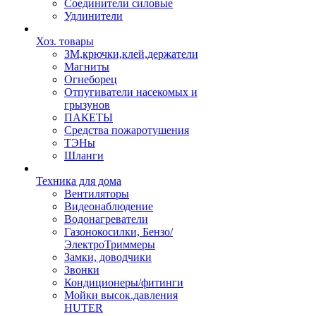
Соединители силовые
Удлинители
Хоз. товары
ЗМ,крючки,клей,держатели
Магниты
Огнеборец
Отпугиватели насекомых и
грызунов
ПАКЕТЫ
Средства пожаротушения
ТЭНы
Шланги
Техника для дома
Вентиляторы
Видеонаблюдение
Водонагреватели
Газонокосилки, Бензо/
ЭлектроТриммеры
Замки, доводчики
Звонки
Кондиционеры/фитинги
Мойки высок.давления
HUTER