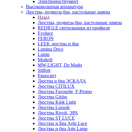
Электроинструмент
Высоковольтная аппаратура
Люстры, подвесы,бра, настольные лампы
Назад
Люстры, подвесы,бра, настольные лампы
REDIGLE светильники из профиля
Evoluce
FERON
LEEK люстры и бра
Lumina Deco
Lumis
Moderli
MW-LIGHT, De Markt
Stilfort
Евросвет
Люстра и бра ЭСКАДА
Люстры CITILUX
Люстры Favourite, F-Promo
Люстры Globo
Люстры Kink Light
Люстры Lussole
Люстры Rivoli, ЭРА
Люстры ST LUCE
Люстры и Бра Artis Luce
Люстры и бра Arte Lamp