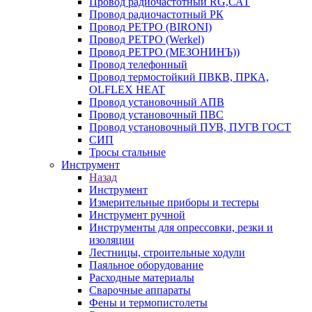
Провод радиочастотный RG,САТ
Провод радиочастотный РК
Провод РЕТРО (BIRONI)
Провод РЕТРО (Werkel)
Провод РЕТРО (МЕЗОНИНЪ))
Провод телефонный
Провод термостойкий ПВКВ, ПРКА,
OLFLEX HEAT
Провод установочный АПВ
Провод установочный ПВС
Провод установочный ПУВ, ПУГВ ГОСТ
СИП
Тросы стальные
Инструмент
Назад
Инструмент
Измерительные приборы и тестеры
Инструмент ручной
Инструменты для опрессовки, резки и
изоляции
Лестницы, строительные ходули
Паяльное оборудование
Расходные материалы
Сварочные аппараты
Фены и термопистолеты