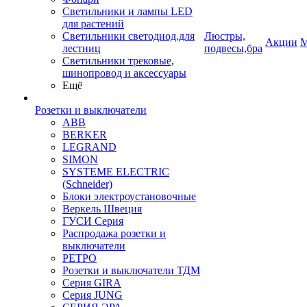
Светильники и лампы LED
для растений
Светильники светодиод.для
Люстры,
Акции
М
лестниц
подвесы,бра
Светильники трековые,
шинопровод и аксессуары
Ещё
Розетки и выключатели
ABB
BERKER
LEGRAND
SIMON
SYSTEME ELECTRIC
(Schneider)
Блоки электроустановочные
Веркель Швеция
ГУСИ Серия
Распродажа розетки и
выключатели
РЕТРО
Розетки и выключатели ТДМ
Серия GIRA
Серия JUNG