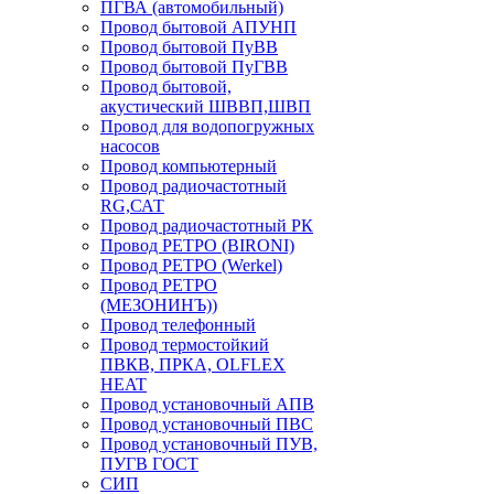
ПГВА (автомобильный)
Провод бытовой АПУНП
Провод бытовой ПуВВ
Провод бытовой ПуГВВ
Провод бытовой,
акустический ШВВП,ШВП
Провод для водопогружных
насосов
Провод компьютерный
Провод радиочастотный
RG,САТ
Провод радиочастотный РК
Провод РЕТРО (BIRONI)
Провод РЕТРО (Werkel)
Провод РЕТРО
(МЕЗОНИНЪ))
Провод телефонный
Провод термостойкий
ПВКВ, ПРКА, OLFLEX
HEAT
Провод установочный АПВ
Провод установочный ПВС
Провод установочный ПУВ,
ПУГВ ГОСТ
СИП