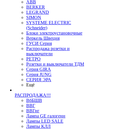
ABB
BERKER
LEGRAND
SIMON
SYSTEME ELECTRIC
(Schneider)
Блоки электроустановочные
Веркель Швеция
ГУСИ Серия
Распродажа розетки и
выключатели
РЕТРО
Розетки и выключатели ТДМ
Серия GIRA
Серия JUNG
СЕРИЯ ЭРА
Ещё
РАСПРОДАЖА!!!
ВбБШВ
ВВГ
ВВГнг
Лампа GE галогенн
Лампы LED SALE
Лампы КЛЛ