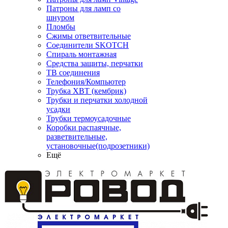
Патроны для ламп со
шнуром
Пломбы
Сжимы ответвительные
Соединители SKOTCH
Спираль монтажная
Средства защиты, перчатки
ТВ соединения
Телефония/Компьютер
Трубка ХВТ (кембрик)
Трубки и перчатки холодной
усадки
Трубки термоусадочные
Коробки распаячные,
разветвительные,
установочные(подрозетники)
Ещё