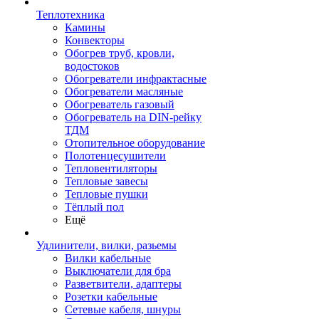
Теплотехника
Камины
Конвекторы
Обогрев труб, кровли,
водостоков
Обогреватели инфрактасные
Обогреватели масляные
Обогреватель газовый
Обогреватель на DIN-рейку
ТДМ
Отопительное оборудование
Полотенцесушители
Тепловентиляторы
Тепловые завесы
Тепловые пушки
Тёплый пол
Ещё
Удлинители, вилки, разьемы
Вилки кабельные
Выключатели для бра
Разветвители, адаптеры
Розетки кабельные
Сетевые кабеля, шнуры