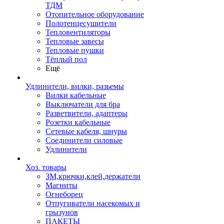
ТДМ
Отопительное оборудование
Полотенцесушители
Тепловентиляторы
Тепловые завесы
Тепловые пушки
Тёплый пол
Ещё
Удлинители, вилки, разьемы
Вилки кабельные
Выключатели для бра
Разветвители, адаптеры
Розетки кабельные
Сетевые кабеля, шнуры
Соединители силовые
Удлинители
Хоз. товары
ЗМ,крючки,клей,держатели
Магниты
Огнеборец
Отпугиватели насекомых и
грызунов
ПАКЕТЫ