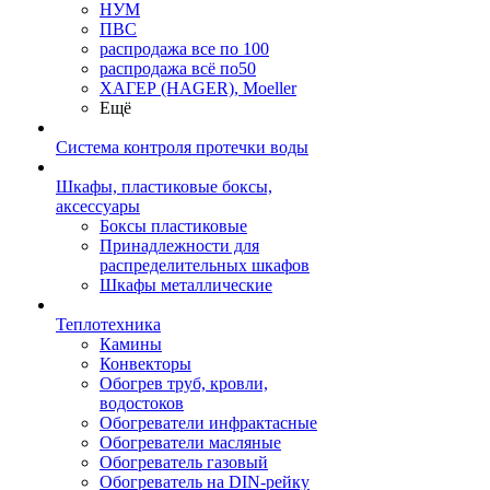
НУМ
ПВС
распродажа все по 100
распродажа всё по50
ХАГЕР (HAGER), Moeller
Ещё
Система контроля протечки воды
Шкафы, пластиковые боксы,
аксессуары
Боксы пластиковые
Принадлежности для
распределительных шкафов
Шкафы металлические
Теплотехника
Камины
Конвекторы
Обогрев труб, кровли,
водостоков
Обогреватели инфрактасные
Обогреватели масляные
Обогреватель газовый
Обогреватель на DIN-рейку