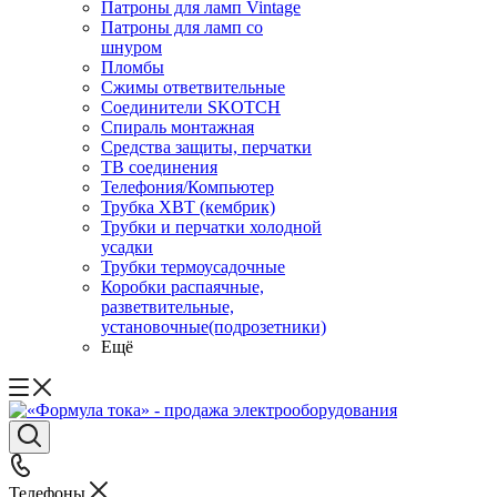
Патроны для ламп Vintage
Патроны для ламп со
шнуром
Пломбы
Сжимы ответвительные
Соединители SKOTCH
Спираль монтажная
Средства защиты, перчатки
ТВ соединения
Телефония/Компьютер
Трубка ХВТ (кембрик)
Трубки и перчатки холодной
усадки
Трубки термоусадочные
Коробки распаячные,
разветвительные,
установочные(подрозетники)
Ещё
Телефоны