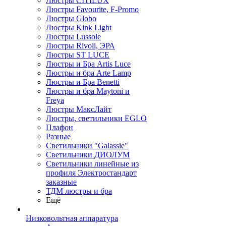
Люстры CITILUX
Люстры Favourite, F-Promo
Люстры Globo
Люстры Kink Light
Люстры Lussole
Люстры Rivoli, ЭРА
Люстры ST LUCE
Люстры и Бра Artis Luce
Люстры и бра Arte Lamp
Люстры и Бра Benetti
Люстры и бра Maytoni и
Freya
Люстры МаксЛайт
Люстры, светильники EGLO
Плафон
Разные
Светильники "Galassie"
Светильники ДИОЛУМ
Светильники линейные из
профиля Электростандарт
заказные
ТДМ люстры и бра
Ещё
Низковольтная аппаратура