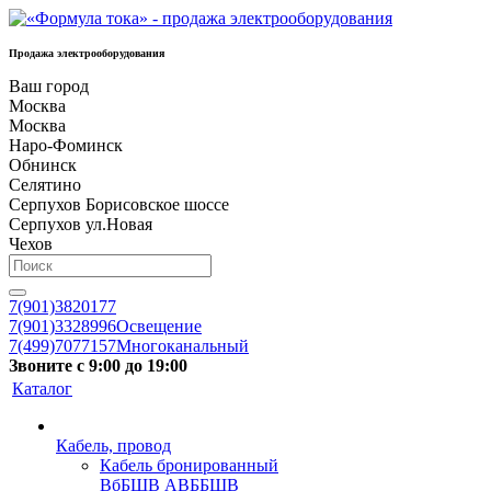
Продажа электрооборудования
Ваш город
Москва
Москва
Наро-Фоминск
Обнинск
Селятино
Серпухов Борисовское шоссе
Серпухов ул.Новая
Чехов
7(901)3820177
7(901)3328996
Освещение
7(499)7077157
Многоканальный
Звоните с 9:00 до 19:00
Каталог
Кабель, провод
Кабель бронированный
ВбБШВ АВББШВ