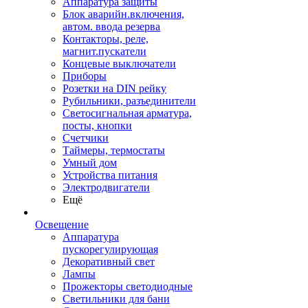
Аппаратура защиты
Блок аварийн.включения,
автом. ввода резерва
Контакторы, реле,
магнит.пускатели
Концевые выключатели
Приборы
Розетки на DIN рейку
Рубильники, разъединители
Светосигнальная арматура,
посты, кнопки
Счетчики
Таймеры, термостаты
Умный дом
Устройства питания
Электродвигатели
Ещё
Освещение
Аппаратура
пускорегулирующая
Декоративный свет
Лампы
Прожекторы светодиодные
Светильники для бани