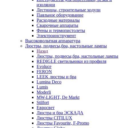
изоляции
Лестницы, строительные ходули
Паяльное оборудование
Расходные материалы
Сварочные аппараты
Фены и термопистолеты
Электроинструмент
Высоковольтная аппаратура
Люстры, подвесы,бра, настольные лампы
Назад
Люстры, подвесы,бра, настольные лампы
REDIGLE светильники из профиля
Evoluce
FERON
LEEK люстры и бра
Lumina Deco
Lumis
Moderli
MW-LIGHT, De Markt
Stilfort
Евросвет
Люстра и бра ЭСКАДА
Люстры CITILUX
Люстры Favourite, F-Promo