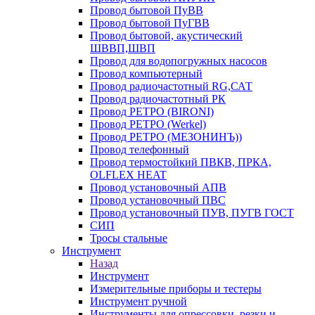
Провод бытовой ПуВВ
Провод бытовой ПуГВВ
Провод бытовой, акустический
ШВВП,ШВП
Провод для водопогружных насосов
Провод компьютерный
Провод радиочастотный RG,САТ
Провод радиочастотный РК
Провод РЕТРО (BIRONI)
Провод РЕТРО (Werkel)
Провод РЕТРО (МЕЗОНИНЪ))
Провод телефонный
Провод термостойкий ПВКВ, ПРКА,
OLFLEX HEAT
Провод установочный АПВ
Провод установочный ПВС
Провод установочный ПУВ, ПУГВ ГОСТ
СИП
Тросы стальные
Инструмент
Назад
Инструмент
Измерительные приборы и тестеры
Инструмент ручной
Инструменты для опрессовки, резки и