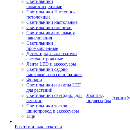
Светильники
люминисцентные
Светильники Настенно-
потолочные
Светильники настольные
Светильники ночники
Светильники под лампу
накаливания
Светильники
промышленные
Детекторы, выключатели
светоконтрольные
Лента LED и аксессуары
Светильники садово-
парковые и на солн. батарее
Фонари
Светильники и лампы LED
для растений
Светильники светодиод.для
Люстры,
Акции
М
лестниц
подвесы,бра
Светильники трековые,
шинопровод и аксессуары
Ещё
Розетки и выключатели