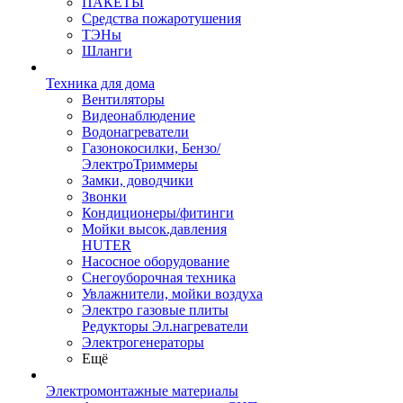
ПАКЕТЫ
Средства пожаротушения
ТЭНы
Шланги
Техника для дома
Вентиляторы
Видеонаблюдение
Водонагреватели
Газонокосилки, Бензо/
ЭлектроТриммеры
Замки, доводчики
Звонки
Кондиционеры/фитинги
Мойки высок.давления
HUTER
Насосное оборудование
Снегоуборочная техника
Увлажнители, мойки воздуха
Электро газовые плиты
Редукторы Эл.нагреватели
Электрогенераторы
Ещё
Электромонтажные материалы