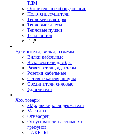
ТДМ
Отопительное оборудование
Полотенцесушители
Тепловентиляторы
Тепловые завесы
Тепловые пушки
Тёплый пол
Ещё
Удлинители, вилки, разьемы
Вилки кабельные
Выключатели для бра
Разветвители, адаптеры
Розетки кабельные
Сетевые кабеля, шнуры
Соединители силовые
Удлинители
Хоз. товары
ЗМ,крючки,клей,держатели
Магниты
Огнеборец
Отпугиватели насекомых и
грызунов
ПАКЕТЫ