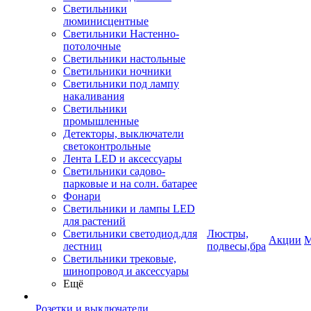
Светильники
люминисцентные
Светильники Настенно-
потолочные
Светильники настольные
Светильники ночники
Светильники под лампу
накаливания
Светильники
промышленные
Детекторы, выключатели
светоконтрольные
Лента LED и аксессуары
Светильники садово-
парковые и на солн. батарее
Фонари
Светильники и лампы LED
для растений
Светильники светодиод.для
Люстры,
Акции
М
лестниц
подвесы,бра
Светильники трековые,
шинопровод и аксессуары
Ещё
Розетки и выключатели