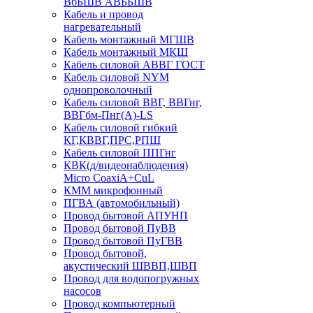
ВбБШВ АВББШВ
Кабель и провод
нагревательный
Кабель монтажный МГШВ
Кабель монтажный МКШ
Кабель силовой АВВГ ГОСТ
Кабель силовой NYM
однопроволочный
Кабель силовой ВВГ, ВВГнг,
ВВГбм-Пнг(А)-LS
Кабель силовой гибкий
КГ,КВВГ,ПРС,РПШ
Кабель силовой ППГнг
КВК(д/видеонаблюдения)
Micro CoaxiA+CuL
КММ микрофонный
ПГВА (автомобильный)
Провод бытовой АПУНП
Провод бытовой ПуВВ
Провод бытовой ПуГВВ
Провод бытовой,
акустический ШВВП,ШВП
Провод для водопогружных
насосов
Провод компьютерный