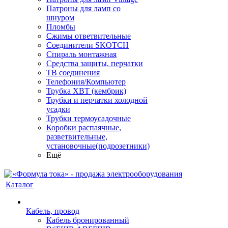
Патроны для ламп со
шнуром
Пломбы
Сжимы ответвительные
Соединители SKOTCH
Спираль монтажная
Средства защиты, перчатки
ТВ соединения
Телефония/Компьютер
Трубка ХВТ (кембрик)
Трубки и перчатки холодной
усадки
Трубки термоусадочные
Коробки распаячные,
разветвительные,
установочные(подрозетники)
Ещё
Каталог
Кабель, провод
Кабель бронированный