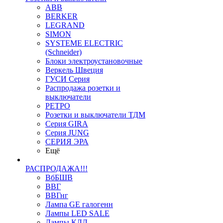
ABB
BERKER
LEGRAND
SIMON
SYSTEME ELECTRIC
(Schneider)
Блоки электроустановочные
Веркель Швеция
ГУСИ Серия
Распродажа розетки и
выключатели
РЕТРО
Розетки и выключатели ТДМ
Серия GIRA
Серия JUNG
СЕРИЯ ЭРА
Ещё
РАСПРОДАЖА!!!
ВбБШВ
ВВГ
ВВГнг
Лампа GE галогенн
Лампы LED SALE
Лампы КЛЛ