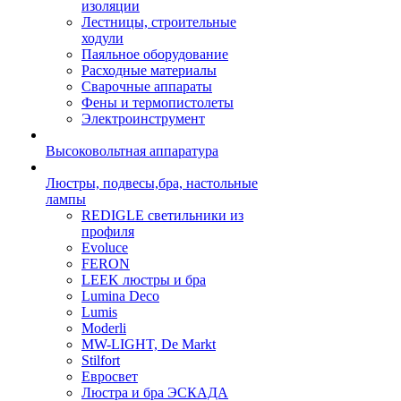
изоляции
Лестницы, строительные
ходули
Паяльное оборудование
Расходные материалы
Сварочные аппараты
Фены и термопистолеты
Электроинструмент
Высоковольтная аппаратура
Люстры, подвесы,бра, настольные
лампы
REDIGLE светильники из
профиля
Evoluce
FERON
LEEK люстры и бра
Lumina Deco
Lumis
Moderli
MW-LIGHT, De Markt
Stilfort
Евросвет
Люстра и бра ЭСКАДА