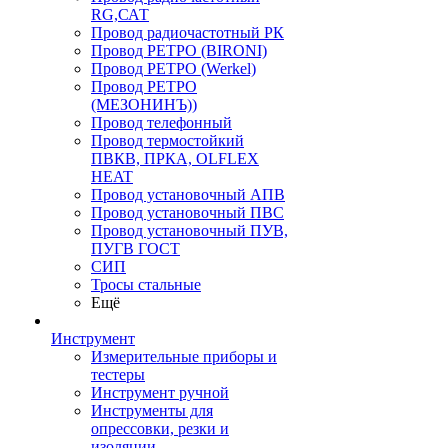
RG,САТ
Провод радиочастотный РК
Провод РЕТРО (BIRONI)
Провод РЕТРО (Werkel)
Провод РЕТРО
(МЕЗОНИНЪ))
Провод телефонный
Провод термостойкий
ПВКВ, ПРКА, OLFLEX
HEAT
Провод установочный АПВ
Провод установочный ПВС
Провод установочный ПУВ,
ПУГВ ГОСТ
СИП
Тросы стальные
Ещё
Инструмент
Измерительные приборы и
тестеры
Инструмент ручной
Инструменты для
опрессовки, резки и
изоляции