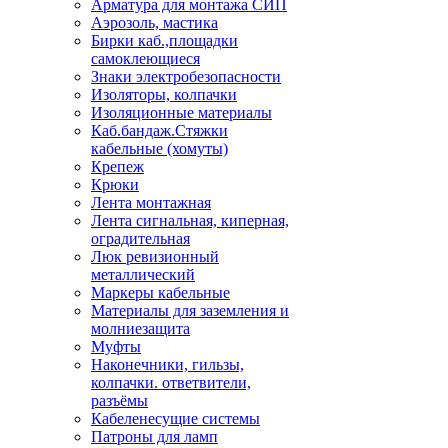
Арматура для монтажа СИП
Аэрозоль, мастика
Бирки каб.,площадки
самоклеющиеся
Знаки электробезопасности
Изоляторы, колпачки
Изоляционные материалы
Каб.бандаж.Стяжки
кабельные (хомуты)
Крепеж
Крюки
Лента монтажная
Лента сигнальная, киперная,
оградительная
Люк ревизионный
металлический
Маркеры кабельные
Материалы для заземления и
молниезащита
Муфты
Наконечники, гильзы,
колпачки. ответвители,
разъёмы
Кабеленесущие системы
Патроны для ламп