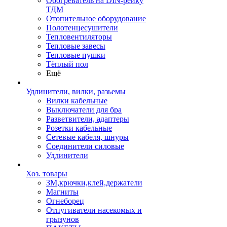
Обогреватель на DIN-рейку
ТДМ
Отопительное оборудование
Полотенцесушители
Тепловентиляторы
Тепловые завесы
Тепловые пушки
Тёплый пол
Ещё
Удлинители, вилки, разьемы
Вилки кабельные
Выключатели для бра
Разветвители, адаптеры
Розетки кабельные
Сетевые кабеля, шнуры
Соединители силовые
Удлинители
Хоз. товары
ЗМ,крючки,клей,держатели
Магниты
Огнеборец
Отпугиватели насекомых и
грызунов