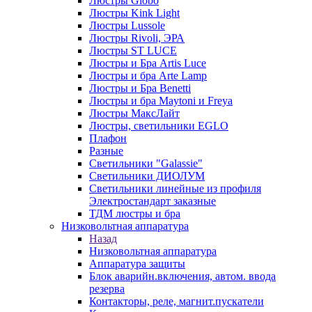
Люстры Globo
Люстры Kink Light
Люстры Lussole
Люстры Rivoli, ЭРА
Люстры ST LUCE
Люстры и Бра Artis Luce
Люстры и бра Arte Lamp
Люстры и Бра Benetti
Люстры и бра Maytoni и Freya
Люстры МаксЛайт
Люстры, светильники EGLO
Плафон
Разные
Светильники "Galassie"
Светильники ДИОЛУМ
Светильники линейные из профиля
Электростандарт заказные
ТДМ люстры и бра
Низковольтная аппаратура
Назад
Низковольтная аппаратура
Аппаратура защиты
Блок аварийн.включения, автом. ввода
резерва
Контакторы, реле, магнит.пускатели