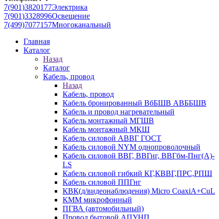
7(901)3820177
Электрика
7(901)3328996
Освещение
7(499)7077157
Многоканальный
Главная
Каталог
Назад
Каталог
Кабель, провод
Назад
Кабель, провод
Кабель бронированный ВбБШВ АВББШВ
Кабель и провод нагревательный
Кабель монтажный МГШВ
Кабель монтажный МКШ
Кабель силовой АВВГ ГОСТ
Кабель силовой NYM однопроволочный
Кабель силовой ВВГ, ВВГнг, ВВГбм-Пнг(А)-
LS
Кабель силовой гибкий КГ,КВВГ,ПРС,РПШ
Кабель силовой ППГнг
КВК(д/видеонаблюдения) Micro CoaxiA+CuL
КММ микрофонный
ПГВА (автомобильный)
Провод бытовой АПУНП