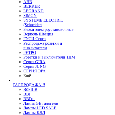
ABB
BERKER
LEGRAND
SIMON
SYSTEME ELECTRIC
(Schneider)
Блоки электроустановочные
Веркель Швеция
ГУСИ Серия
Распродажа розетки и
выключатели
РЕТРО
Розетки и выключатели ТДМ
Серия GIRA
Серия JUNG
СЕРИЯ ЭРА
Ещё
РАСПРОДАЖА!!!
ВбБШВ
ВВГ
ВВГнг
Лампа GE галогенн
Лампы LED SALE
Лампы КЛЛ