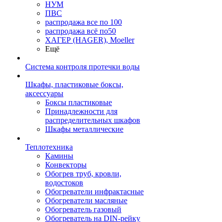
НУМ
ПВС
распродажа все по 100
распродажа всё по50
ХАГЕР (HAGER), Moeller
Ещё
Система контроля протечки воды
Шкафы, пластиковые боксы,
аксессуары
Боксы пластиковые
Принадлежности для
распределительных шкафов
Шкафы металлические
Теплотехника
Камины
Конвекторы
Обогрев труб, кровли,
водостоков
Обогреватели инфрактасные
Обогреватели масляные
Обогреватель газовый
Обогреватель на DIN-рейку