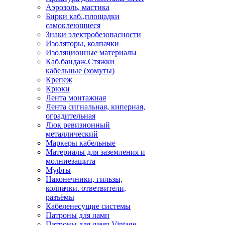
Аэрозоль, мастика
Бирки каб.,площадки
самоклеющиеся
Знаки электробезопасности
Изоляторы, колпачки
Изоляционные материалы
Каб.бандаж.Стяжки
кабельные (хомуты)
Крепеж
Крюки
Лента монтажная
Лента сигнальная, киперная,
оградительная
Люк ревизионный
металлический
Маркеры кабельные
Материалы для заземления и
молниезащита
Муфты
Наконечники, гильзы,
колпачки. ответвители,
разъёмы
Кабеленесущие системы
Патроны для ламп
Патроны для ламп Vintage