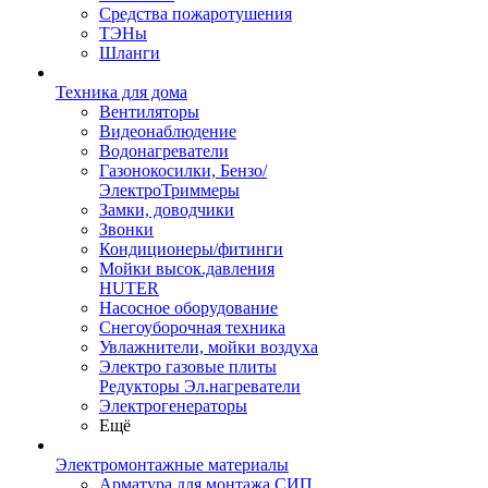
Средства пожаротушения
ТЭНы
Шланги
Техника для дома
Вентиляторы
Видеонаблюдение
Водонагреватели
Газонокосилки, Бензо/
ЭлектроТриммеры
Замки, доводчики
Звонки
Кондиционеры/фитинги
Мойки высок.давления
HUTER
Насосное оборудование
Снегоуборочная техника
Увлажнители, мойки воздуха
Электро газовые плиты
Редукторы Эл.нагреватели
Электрогенераторы
Ещё
Электромонтажные материалы
Арматура для монтажа СИП