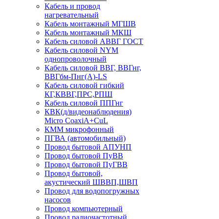
Кабель и провод
нагревательный
Кабель монтажный МГШВ
Кабель монтажный МКШ
Кабель силовой АВВГ ГОСТ
Кабель силовой NYM
однопроволочный
Кабель силовой ВВГ, ВВГнг,
ВВГбм-Пнг(А)-LS
Кабель силовой гибкий
КГ,КВВГ,ПРС,РПШ
Кабель силовой ППГнг
КВК(д/видеонаблюдения)
Micro CoaxiA+CuL
КММ микрофонный
ПГВА (автомобильный)
Провод бытовой АПУНП
Провод бытовой ПуВВ
Провод бытовой ПуГВВ
Провод бытовой,
акустический ШВВП,ШВП
Провод для водопогружных
насосов
Провод компьютерный
Провод радиочастотный