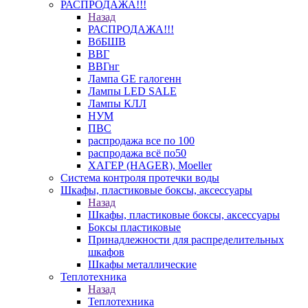
РАСПРОДАЖА!!!
Назад
РАСПРОДАЖА!!!
ВбБШВ
ВВГ
ВВГнг
Лампа GE галогенн
Лампы LED SALE
Лампы КЛЛ
НУМ
ПВС
распродажа все по 100
распродажа всё по50
ХАГЕР (HAGER), Moeller
Система контроля протечки воды
Шкафы, пластиковые боксы, аксессуары
Назад
Шкафы, пластиковые боксы, аксессуары
Боксы пластиковые
Принадлежности для распределительных
шкафов
Шкафы металлические
Теплотехника
Назад
Теплотехника