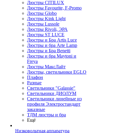
Люстры CITILUX
Люстры Favourite, F-Promo
Люстры Globo
Люстры Kink Light
Люстры Lussole
Люстры Rivoli, ЭРА
Люстры ST LUCE
Люстры и Бра Artis Luce
Люстры и бра Arte Lamp
Люстры и Бра Benetti
Люстры и бра Maytoni и
Freya
Люстры МаксЛайт
Люстры, светильники EGLO
Плафон
Разные
Светильники "Galassie"
Светильники ДИОЛУМ
Светильники линейные из
профиля Электростандарт
заказные
ТДМ люстры и бра
Ещё
Низковольтная аппаратура