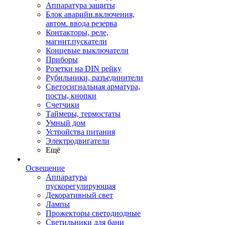
Аппаратура защиты
Блок аварийн.включения,
автом. ввода резерва
Контакторы, реле,
магнит.пускатели
Концевые выключатели
Приборы
Розетки на DIN рейку
Рубильники, разъединители
Светосигнальная арматура,
посты, кнопки
Счетчики
Таймеры, термостаты
Умный дом
Устройства питания
Электродвигатели
Ещё
Освещение
Аппаратура
пускорегулирующая
Декоративный свет
Лампы
Прожекторы светодиодные
Светильники для бани