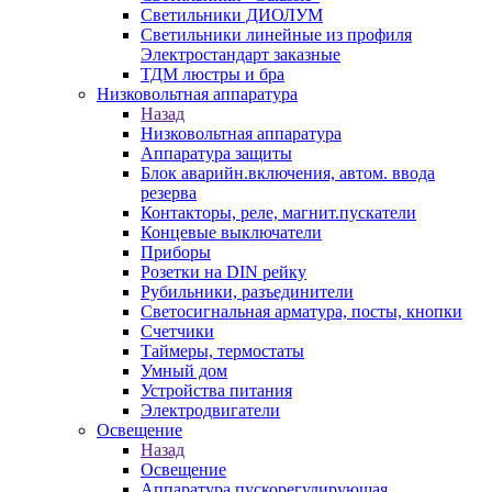
Светильники ДИОЛУМ
Светильники линейные из профиля
Электростандарт заказные
ТДМ люстры и бра
Низковольтная аппаратура
Назад
Низковольтная аппаратура
Аппаратура защиты
Блок аварийн.включения, автом. ввода
резерва
Контакторы, реле, магнит.пускатели
Концевые выключатели
Приборы
Розетки на DIN рейку
Рубильники, разъединители
Светосигнальная арматура, посты, кнопки
Счетчики
Таймеры, термостаты
Умный дом
Устройства питания
Электродвигатели
Освещение
Назад
Освещение
Аппаратура пускорегулирующая