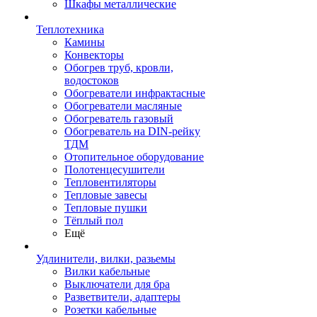
Шкафы металлические
Теплотехника
Камины
Конвекторы
Обогрев труб, кровли,
водостоков
Обогреватели инфрактасные
Обогреватели масляные
Обогреватель газовый
Обогреватель на DIN-рейку
ТДМ
Отопительное оборудование
Полотенцесушители
Тепловентиляторы
Тепловые завесы
Тепловые пушки
Тёплый пол
Ещё
Удлинители, вилки, разьемы
Вилки кабельные
Выключатели для бра
Разветвители, адаптеры
Розетки кабельные