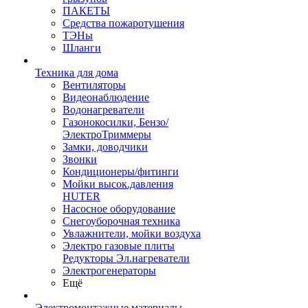
ПАКЕТЫ
Средства пожаротушения
ТЭНы
Шланги
Техника для дома
Вентиляторы
Видеонаблюдение
Водонагреватели
Газонокосилки, Бензо/
ЭлектроТриммеры
Замки, доводчики
Звонки
Кондиционеры/фитинги
Мойки высок.давления
HUTER
Насосное оборудование
Снегоуборочная техника
Увлажнители, мойки воздуха
Электро газовые плиты
Редукторы Эл.нагреватели
Электрогенераторы
Ещё
Электромонтажные материалы