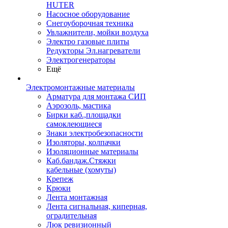
HUTER
Насосное оборудование
Снегоуборочная техника
Увлажнители, мойки воздуха
Электро газовые плиты
Редукторы Эл.нагреватели
Электрогенераторы
Ещё
Электромонтажные материалы
Арматура для монтажа СИП
Аэрозоль, мастика
Бирки каб.,площадки
самоклеющиеся
Знаки электробезопасности
Изоляторы, колпачки
Изоляционные материалы
Каб.бандаж.Стяжки
кабельные (хомуты)
Крепеж
Крюки
Лента монтажная
Лента сигнальная, киперная,
оградительная
Люк ревизионный