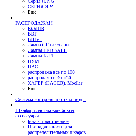
Серия JUNG
СЕРИЯ ЭРА
Ещё
РАСПРОДАЖА!!!
ВбБШВ
ВВГ
ВВГнг
Лампа GE галогенн
Лампы LED SALE
Лампы КЛЛ
НУМ
ПВС
распродажа все по 100
распродажа всё по50
ХАГЕР (HAGER), Moeller
Ещё
Система контроля протечки воды
Шкафы, пластиковые боксы,
аксессуары
Боксы пластиковые
Принадлежности для
распределительных шкафов