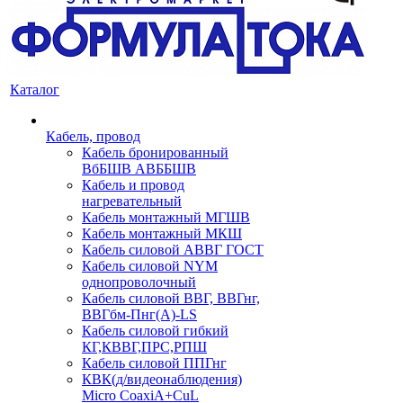
Каталог
Кабель, провод
Кабель бронированный
ВбБШВ АВББШВ
Кабель и провод
нагревательный
Кабель монтажный МГШВ
Кабель монтажный МКШ
Кабель силовой АВВГ ГОСТ
Кабель силовой NYM
однопроволочный
Кабель силовой ВВГ, ВВГнг,
ВВГбм-Пнг(А)-LS
Кабель силовой гибкий
КГ,КВВГ,ПРС,РПШ
Кабель силовой ППГнг
КВК(д/видеонаблюдения)
Micro CoaxiA+CuL