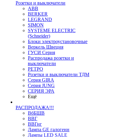
Розетки и выключатели
ABB
BERKER
LEGRAND
SIMON
SYSTEME ELECTRIC
(Schneider)
Блоки электроустановочные
Веркель Швеция
ГУСИ Серия
Распродажа розетки и
выключатели
РЕТРО
Розетки и выключатели ТДМ
Серия GIRA
Серия JUNG
СЕРИЯ ЭРА
Ещё
РАСПРОДАЖА!!!
ВбБШВ
ВВГ
ВВГнг
Лампа GE галогенн
Лампы LED SALE