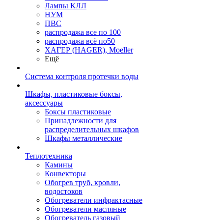
Лампы КЛЛ
НУМ
ПВС
распродажа все по 100
распродажа всё по50
ХАГЕР (HAGER), Moeller
Ещё
Система контроля протечки воды
Шкафы, пластиковые боксы,
аксессуары
Боксы пластиковые
Принадлежности для
распределительных шкафов
Шкафы металлические
Теплотехника
Камины
Конвекторы
Обогрев труб, кровли,
водостоков
Обогреватели инфрактасные
Обогреватели масляные
Обогреватель газовый