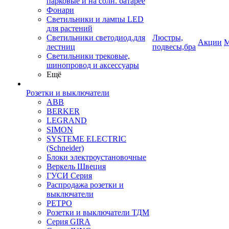
парковые и на солн. батарее
Фонари
Светильники и лампы LED
для растений
Светильники светодиод.для
Люстры,
Акции
М
лестниц
подвесы,бра
Светильники трековые,
шинопровод и аксессуары
Ещё
Розетки и выключатели
ABB
BERKER
LEGRAND
SIMON
SYSTEME ELECTRIC
(Schneider)
Блоки электроустановочные
Веркель Швеция
ГУСИ Серия
Распродажа розетки и
выключатели
РЕТРО
Розетки и выключатели ТДМ
Серия GIRA