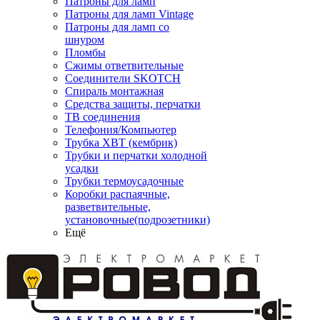
Патроны для ламп
Патроны для ламп Vintage
Патроны для ламп со
шнуром
Пломбы
Сжимы ответвительные
Соединители SKOTCH
Спираль монтажная
Средства защиты, перчатки
ТВ соединения
Телефония/Компьютер
Трубка ХВТ (кембрик)
Трубки и перчатки холодной
усадки
Трубки термоусадочные
Коробки распаячные,
разветвительные,
установочные(подрозетники)
Ещё