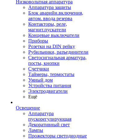
Низковольтная аппаратура
Аппаратура защиты
Блок аварийн.включения,
автом. ввода резерва
Контакторы, реле,
магнит.пускатели
Концевые выключатели
Приборы
Розетки на DIN рейку
Рубильники, разъединители
Светосигнальная арматура,
посты, кнопки
Счетчики
Таймеры, термостаты
Умный дом
Устройства питания
Электродвигатели
Ещё
Освещение
Аппаратура
пускорегулирующая
Декоративный свет
Лампы
Прожекторы светодиодные