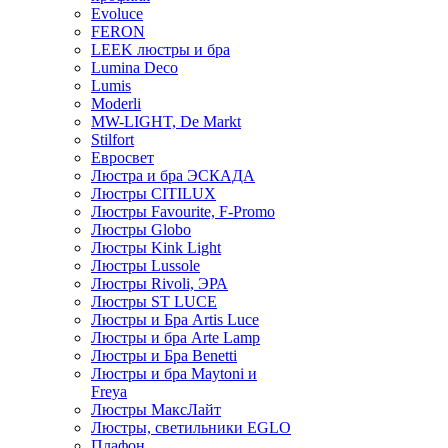
Evoluce
FERON
LEEK люстры и бра
Lumina Deco
Lumis
Moderli
MW-LIGHT, De Markt
Stilfort
Евросвет
Люстра и бра ЭСКАДА
Люстры CITILUX
Люстры Favourite, F-Promo
Люстры Globo
Люстры Kink Light
Люстры Lussole
Люстры Rivoli, ЭРА
Люстры ST LUCE
Люстры и Бра Artis Luce
Люстры и бра Arte Lamp
Люстры и Бра Benetti
Люстры и бра Maytoni и
Freya
Люстры МаксЛайт
Люстры, светильники EGLO
Плафон