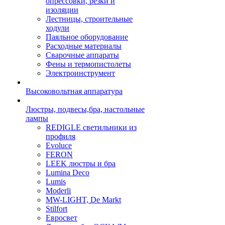
опрессовки, резки и
изоляции
Лестницы, строительные
ходули
Паяльное оборудование
Расходные материалы
Сварочные аппараты
Фены и термопистолеты
Электроинструмент
Высоковольтная аппаратура
Люстры, подвесы,бра, настольные
лампы
REDIGLE светильники из
профиля
Evoluce
FERON
LEEK люстры и бра
Lumina Deco
Lumis
Moderli
MW-LIGHT, De Markt
Stilfort
Евросвет