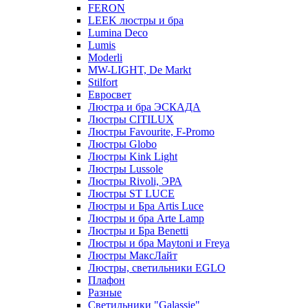
FERON
LEEK люстры и бра
Lumina Deco
Lumis
Moderli
MW-LIGHT, De Markt
Stilfort
Евросвет
Люстра и бра ЭСКАДА
Люстры CITILUX
Люстры Favourite, F-Promo
Люстры Globo
Люстры Kink Light
Люстры Lussole
Люстры Rivoli, ЭРА
Люстры ST LUCE
Люстры и Бра Artis Luce
Люстры и бра Arte Lamp
Люстры и Бра Benetti
Люстры и бра Maytoni и Freya
Люстры МаксЛайт
Люстры, светильники EGLO
Плафон
Разные
Светильники "Galassie"