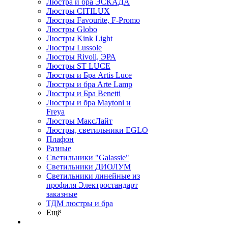
Люстра и бра ЭСКАДА
Люстры CITILUX
Люстры Favourite, F-Promo
Люстры Globo
Люстры Kink Light
Люстры Lussole
Люстры Rivoli, ЭРА
Люстры ST LUCE
Люстры и Бра Artis Luce
Люстры и бра Arte Lamp
Люстры и Бра Benetti
Люстры и бра Maytoni и
Freya
Люстры МаксЛайт
Люстры, светильники EGLO
Плафон
Разные
Светильники "Galassie"
Светильники ДИОЛУМ
Светильники линейные из
профиля Электростандарт
заказные
ТДМ люстры и бра
Ещё