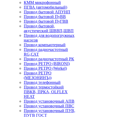
КММ микрофонный
ПГВА (автомобильный)
Провод бытовой АПУНП
Провод бытовой ПуВВ
Провод бытовой ПуГВВ
Провод бытовой,
акустический ШВВП,ШВП
Провод для водопогружных
насосов
Провод компьютерный
Провод радиочастотный
RG,САТ
Провод радиочастотный РК
Провод РЕТРО (BIRONI)
Провод РЕТРО (Werkel)
Провод РЕТРО
(МЕЗОНИНЪ))
Провод телефонный
Провод термостойкий
ПВКВ, ПРКА, OLFLEX
HEAT
Провод установочный АПВ
Провод установочный ПВС
Провод установочный ПУВ,
ПУГВ ГОСТ