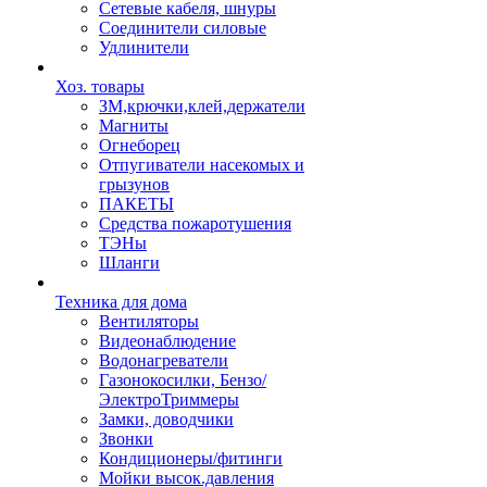
Сетевые кабеля, шнуры
Соединители силовые
Удлинители
Хоз. товары
ЗМ,крючки,клей,держатели
Магниты
Огнеборец
Отпугиватели насекомых и
грызунов
ПАКЕТЫ
Средства пожаротушения
ТЭНы
Шланги
Техника для дома
Вентиляторы
Видеонаблюдение
Водонагреватели
Газонокосилки, Бензо/
ЭлектроТриммеры
Замки, доводчики
Звонки
Кондиционеры/фитинги
Мойки высок.давления