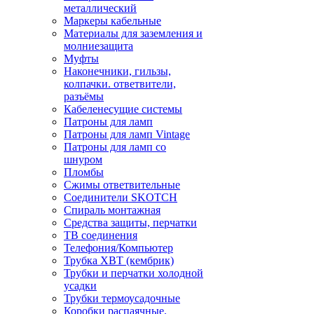
металлический
Маркеры кабельные
Материалы для заземления и
молниезащита
Муфты
Наконечники, гильзы,
колпачки. ответвители,
разъёмы
Кабеленесущие системы
Патроны для ламп
Патроны для ламп Vintage
Патроны для ламп со
шнуром
Пломбы
Сжимы ответвительные
Соединители SKOTCH
Спираль монтажная
Средства защиты, перчатки
ТВ соединения
Телефония/Компьютер
Трубка ХВТ (кембрик)
Трубки и перчатки холодной
усадки
Трубки термоусадочные
Коробки распаячные,