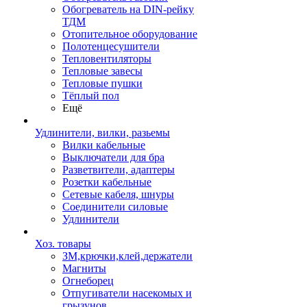
Обогреватель на DIN-рейку
ТДМ
Отопительное оборудование
Полотенцесушители
Тепловентиляторы
Тепловые завесы
Тепловые пушки
Тёплый пол
Ещё
Удлинители, вилки, разьемы
Вилки кабельные
Выключатели для бра
Разветвители, адаптеры
Розетки кабельные
Сетевые кабеля, шнуры
Соединители силовые
Удлинители
Хоз. товары
ЗМ,крючки,клей,держатели
Магниты
Огнеборец
Отпугиватели насекомых и
грызунов