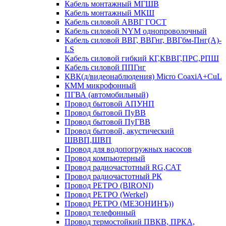
Кабель монтажный МГШВ
Кабель монтажный МКШ
Кабель силовой АВВГ ГОСТ
Кабель силовой NYM однопроволочный
Кабель силовой ВВГ, ВВГнг, ВВГбм-Пнг(А)-
LS
Кабель силовой гибкий КГ,КВВГ,ПРС,РПШ
Кабель силовой ППГнг
КВК(д/видеонаблюдения) Micro CoaxiA+CuL
КММ микрофонный
ПГВА (автомобильный)
Провод бытовой АПУНП
Провод бытовой ПуВВ
Провод бытовой ПуГВВ
Провод бытовой, акустический
ШВВП,ШВП
Провод для водопогружных насосов
Провод компьютерный
Провод радиочастотный RG,САТ
Провод радиочастотный РК
Провод РЕТРО (BIRONI)
Провод РЕТРО (Werkel)
Провод РЕТРО (МЕЗОНИНЪ))
Провод телефонный
Провод термостойкий ПВКВ, ПРКА,