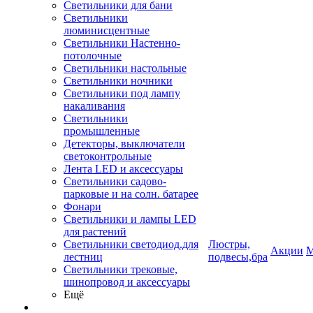
Светильники для бани
Светильники
люминисцентные
Светильники Настенно-
потолочные
Светильники настольные
Светильники ночники
Светильники под лампу
накаливания
Светильники
промышленные
Детекторы, выключатели
светоконтрольные
Лента LED и аксессуары
Светильники садово-
парковые и на солн. батарее
Фонари
Светильники и лампы LED
для растений
Светильники светодиод.для
Люстры,
Акции
М
лестниц
подвесы,бра
Светильники трековые,
шинопровод и аксессуары
Ещё