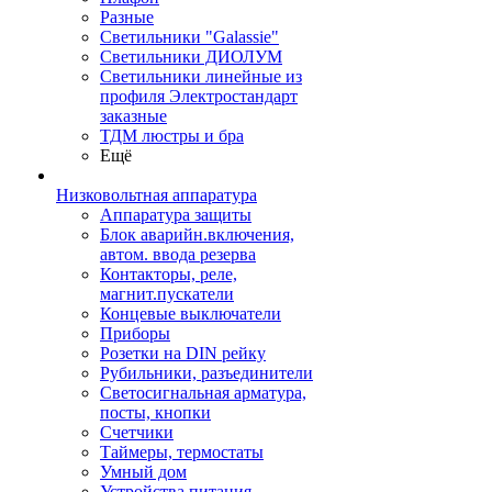
Разные
Светильники "Galassie"
Светильники ДИОЛУМ
Светильники линейные из
профиля Электростандарт
заказные
ТДМ люстры и бра
Ещё
Низковольтная аппаратура
Аппаратура защиты
Блок аварийн.включения,
автом. ввода резерва
Контакторы, реле,
магнит.пускатели
Концевые выключатели
Приборы
Розетки на DIN рейку
Рубильники, разъединители
Светосигнальная арматура,
посты, кнопки
Счетчики
Таймеры, термостаты
Умный дом
Устройства питания