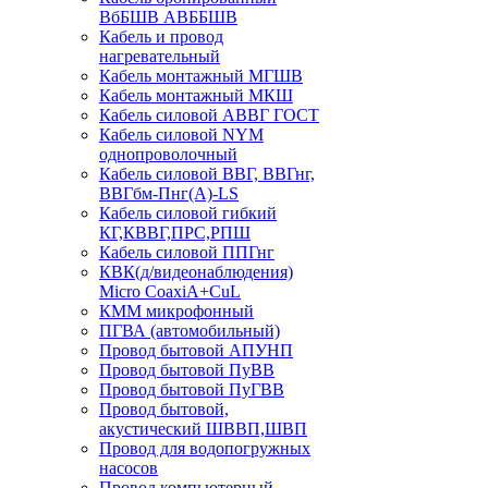
ВбБШВ АВББШВ
Кабель и провод
нагревательный
Кабель монтажный МГШВ
Кабель монтажный МКШ
Кабель силовой АВВГ ГОСТ
Кабель силовой NYM
однопроволочный
Кабель силовой ВВГ, ВВГнг,
ВВГбм-Пнг(А)-LS
Кабель силовой гибкий
КГ,КВВГ,ПРС,РПШ
Кабель силовой ППГнг
КВК(д/видеонаблюдения)
Micro CoaxiA+CuL
КММ микрофонный
ПГВА (автомобильный)
Провод бытовой АПУНП
Провод бытовой ПуВВ
Провод бытовой ПуГВВ
Провод бытовой,
акустический ШВВП,ШВП
Провод для водопогружных
насосов
Провод компьютерный