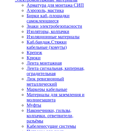
Арматура для монтажа СИП
Аэрозоль, мастика
Бирки каб.,площадки
самоклеющиеся
Знаки электробезопасности
Изоляторы, колпачки
Изоляционные материалы
Каб.бандаж.Стяжки
кабельные (хомуты)
Крепеж
Крюки
Лента монтажная
Лента сигнальная, киперная,
оградительная
Люк ревизионный
металлический
Маркеры кабельные
Материалы для заземления и
молниезащита
Муфты
Наконечники, гильзы,
колпачки. ответвители,
разъёмы
Кабеленесущие системы