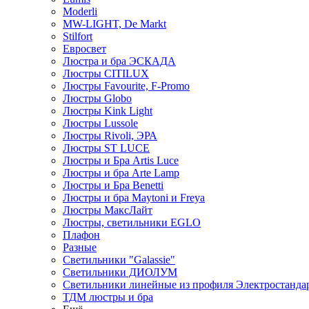
Moderli
MW-LIGHT, De Markt
Stilfort
Евросвет
Люстра и бра ЭСКАДА
Люстры CITILUX
Люстры Favourite, F-Promo
Люстры Globo
Люстры Kink Light
Люстры Lussole
Люстры Rivoli, ЭРА
Люстры ST LUCE
Люстры и Бра Artis Luce
Люстры и бра Arte Lamp
Люстры и Бра Benetti
Люстры и бра Maytoni и Freya
Люстры МаксЛайт
Люстры, светильники EGLO
Плафон
Разные
Светильники "Galassie"
Светильники ДИОЛУМ
Светильники линейные из профиля Электростандар
ТДМ люстры и бра