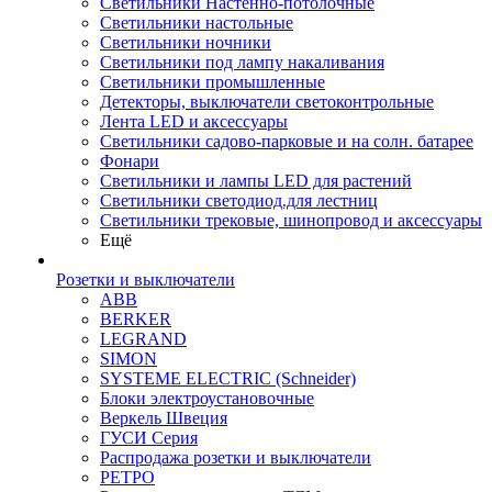
Светильники Настенно-потолочные
Светильники настольные
Светильники ночники
Светильники под лампу накаливания
Светильники промышленные
Детекторы, выключатели светоконтрольные
Лента LED и аксессуары
Светильники садово-парковые и на солн. батарее
Фонари
Светильники и лампы LED для растений
Светильники светодиод.для лестниц
Светильники трековые, шинопровод и аксессуары
Ещё
Розетки и выключатели
ABB
BERKER
LEGRAND
SIMON
SYSTEME ELECTRIC (Schneider)
Блоки электроустановочные
Веркель Швеция
ГУСИ Серия
Распродажа розетки и выключатели
РЕТРО