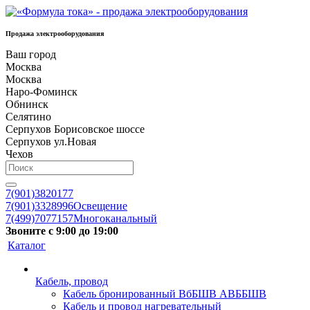
Продажа электрооборудования
Ваш город
Москва
Москва
Наро-Фоминск
Обнинск
Селятино
Серпухов Борисовское шоссе
Серпухов ул.Новая
Чехов
7(901)3820177
7(901)3328996
Освещение
7(499)7077157
Многоканальный
Звоните с 9:00 до 19:00
Каталог
Кабель, провод
Кабель бронированный ВбБШВ АВББШВ
Кабель и провод нагревательный