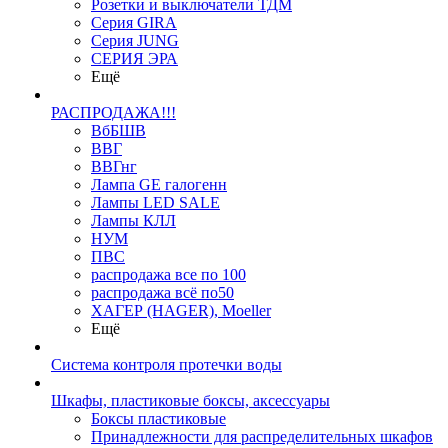
Розетки и выключатели ТДМ
Серия GIRA
Серия JUNG
СЕРИЯ ЭРА
Ещё
РАСПРОДАЖА!!!
ВбБШВ
ВВГ
ВВГнг
Лампа GE галогенн
Лампы LED SALE
Лампы КЛЛ
НУМ
ПВС
распродажа все по 100
распродажа всё по50
ХАГЕР (HAGER), Moeller
Ещё
Система контроля протечки воды
Шкафы, пластиковые боксы, аксессуары
Боксы пластиковые
Принадлежности для распределительных шкафов