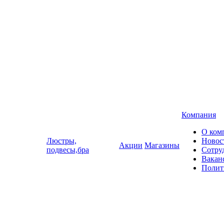
Компания
О ком
Люстры,
Новос
Акции
Магазины
подвесы,бра
Сотру
Вакан
Полит