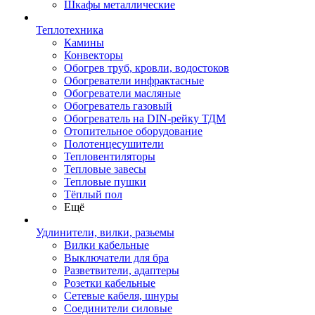
Шкафы металлические
Теплотехника
Камины
Конвекторы
Обогрев труб, кровли, водостоков
Обогреватели инфрактасные
Обогреватели масляные
Обогреватель газовый
Обогреватель на DIN-рейку ТДМ
Отопительное оборудование
Полотенцесушители
Тепловентиляторы
Тепловые завесы
Тепловые пушки
Тёплый пол
Ещё
Удлинители, вилки, разьемы
Вилки кабельные
Выключатели для бра
Разветвители, адаптеры
Розетки кабельные
Сетевые кабеля, шнуры
Соединители силовые