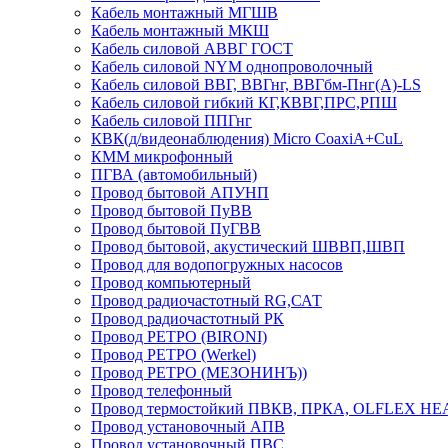
Кабель монтажный МГШВ
Кабель монтажный МКШ
Кабель силовой АВВГ ГОСТ
Кабель силовой NYM однопроволочный
Кабель силовой ВВГ, ВВГнг, ВВГбм-Пнг(А)-LS
Кабель силовой гибкий КГ,КВВГ,ПРС,РПШ
Кабель силовой ППГнг
КВК(д/видеонаблюдения) Micro CoaxiA+CuL
КММ микрофонный
ПГВА (автомобильный)
Провод бытовой АПУНП
Провод бытовой ПуВВ
Провод бытовой ПуГВВ
Провод бытовой, акустический ШВВП,ШВП
Провод для водопогружных насосов
Провод компьютерный
Провод радиочастотный RG,САТ
Провод радиочастотный РК
Провод РЕТРО (BIRONI)
Провод РЕТРО (Werkel)
Провод РЕТРО (МЕЗОНИНЪ))
Провод телефонный
Провод термостойкий ПВКВ, ПРКА, OLFLEX HE
Провод установочный АПВ
Провод установочный ПВС