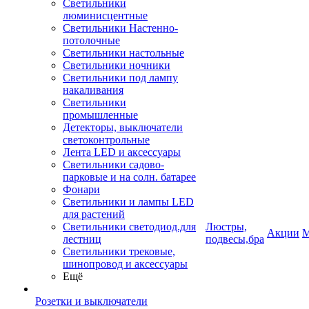
Светильники
люминисцентные
Светильники Настенно-
потолочные
Светильники настольные
Светильники ночники
Светильники под лампу
накаливания
Светильники
промышленные
Детекторы, выключатели
светоконтрольные
Лента LED и аксессуары
Светильники садово-
парковые и на солн. батарее
Фонари
Светильники и лампы LED
для растений
Светильники светодиод.для
Люстры,
Акции
М
лестниц
подвесы,бра
Светильники трековые,
шинопровод и аксессуары
Ещё
Розетки и выключатели