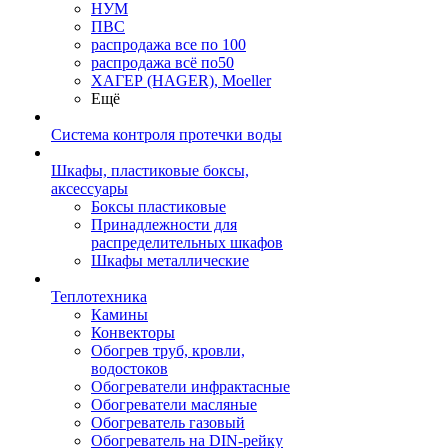
НУМ
ПВС
распродажа все по 100
распродажа всё по50
ХАГЕР (HAGER), Moeller
Ещё
Система контроля протечки воды
Шкафы, пластиковые боксы,
аксессуары
Боксы пластиковые
Принадлежности для
распределительных шкафов
Шкафы металлические
Теплотехника
Камины
Конвекторы
Обогрев труб, кровли,
водостоков
Обогреватели инфрактасные
Обогреватели масляные
Обогреватель газовый
Обогреватель на DIN-рейку