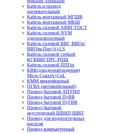
ВбБШВ АВББШВ
Кабель и провод
нагревательный
Кабель монтажный МГШВ
Кабель монтажный МКШ
Кабель силовой АВВГ ГОСТ
Кабель силовой NYM
однопроволочный
Кабель силовой ВВГ, ВВГнг,
ВВГбм-Пнг(А)-LS
Кабель силовой гибкий
КГ,КВВГ,ПРС,РПШ
Кабель силовой ППГнг
КВК(д/видеонаблюдения)
Micro CoaxiA+CuL
КММ микрофонный
ПГВА (автомобильный)
Провод бытовой АПУНП
Провод бытовой ПуВВ
Провод бытовой ПуГВВ
Провод бытовой,
акустический ШВВП,ШВП
Провод для водопогружных
насосов
Провод компьютерный