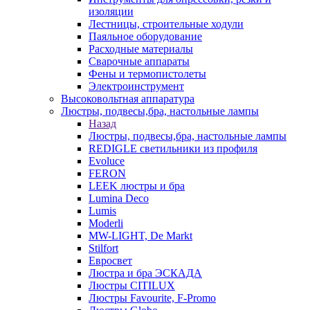
изоляции
Лестницы, строительные ходули
Паяльное оборудование
Расходные материалы
Сварочные аппараты
Фены и термопистолеты
Электроинструмент
Высоковольтная аппаратура
Люстры, подвесы,бра, настольные лампы
Назад
Люстры, подвесы,бра, настольные лампы
REDIGLE светильники из профиля
Evoluce
FERON
LEEK люстры и бра
Lumina Deco
Lumis
Moderli
MW-LIGHT, De Markt
Stilfort
Евросвет
Люстра и бра ЭСКАДА
Люстры CITILUX
Люстры Favourite, F-Promo