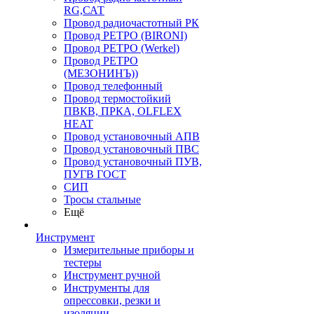
RG,САТ
Провод радиочастотный РК
Провод РЕТРО (BIRONI)
Провод РЕТРО (Werkel)
Провод РЕТРО
(МЕЗОНИНЪ))
Провод телефонный
Провод термостойкий
ПВКВ, ПРКА, OLFLEX
HEAT
Провод установочный АПВ
Провод установочный ПВС
Провод установочный ПУВ,
ПУГВ ГОСТ
СИП
Тросы стальные
Ещё
Инструмент
Измерительные приборы и
тестеры
Инструмент ручной
Инструменты для
опрессовки, резки и
изоляции