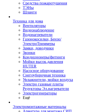
Средства пожаротушения
ТЭНы
Шланги
Техника для дома
Вентиляторы
Видеонаблюдение
Водонагреватели
Газонокосилки, Бензо/
ЭлектроТриммеры
Замки, доводчики
Звонки
Кондиционеры/фитинги
Мойки высок.давления
HUTER
Насосное оборудование
Снегоуборочная техника
Увлажнители, мойки воздуха
Электро газовые плиты
Редукторы Эл.нагреватели
Электрогенераторы
Ещё
Электромонтажные материалы
Арматура для монтажа СИП