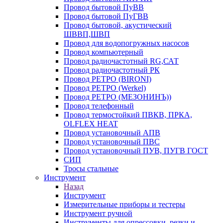
Провод бытовой ПуВВ
Провод бытовой ПуГВВ
Провод бытовой, акустический
ШВВП,ШВП
Провод для водопогружных насосов
Провод компьютерный
Провод радиочастотный RG,САТ
Провод радиочастотный РК
Провод РЕТРО (BIRONI)
Провод РЕТРО (Werkel)
Провод РЕТРО (МЕЗОНИНЪ))
Провод телефонный
Провод термостойкий ПВКВ, ПРКА,
OLFLEX HEAT
Провод установочный АПВ
Провод установочный ПВС
Провод установочный ПУВ, ПУГВ ГОСТ
СИП
Тросы стальные
Инструмент
Назад
Инструмент
Измерительные приборы и тестеры
Инструмент ручной
Инструменты для опрессовки, резки и