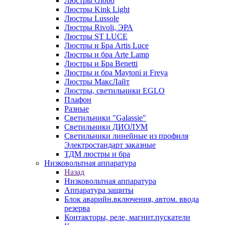
Люстры Globo
Люстры Kink Light
Люстры Lussole
Люстры Rivoli, ЭРА
Люстры ST LUCE
Люстры и Бра Artis Luce
Люстры и бра Arte Lamp
Люстры и Бра Benetti
Люстры и бра Maytoni и Freya
Люстры МаксЛайт
Люстры, светильники EGLO
Плафон
Разные
Светильники "Galassie"
Светильники ДИОЛУМ
Светильники линейные из профиля
Электростандарт заказные
ТДМ люстры и бра
Низковольтная аппаратура
Назад
Низковольтная аппаратура
Аппаратура защиты
Блок аварийн.включения, автом. ввода
резерва
Контакторы, реле, магнит.пускатели