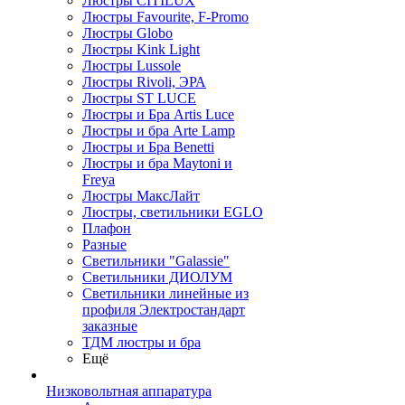
Люстры CITILUX
Люстры Favourite, F-Promo
Люстры Globo
Люстры Kink Light
Люстры Lussole
Люстры Rivoli, ЭРА
Люстры ST LUCE
Люстры и Бра Artis Luce
Люстры и бра Arte Lamp
Люстры и Бра Benetti
Люстры и бра Maytoni и
Freya
Люстры МаксЛайт
Люстры, светильники EGLO
Плафон
Разные
Светильники "Galassie"
Светильники ДИОЛУМ
Светильники линейные из
профиля Электростандарт
заказные
ТДМ люстры и бра
Ещё
Низковольтная аппаратура