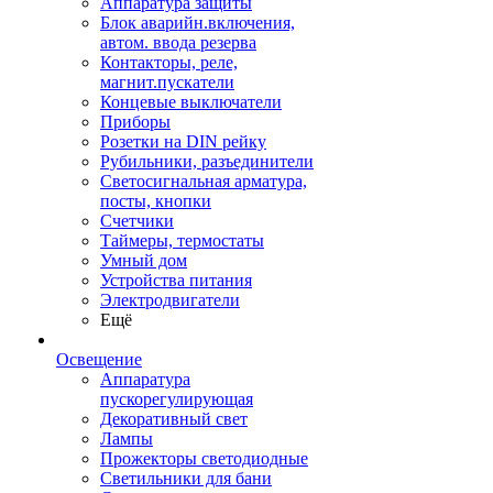
Аппаратура защиты
Блок аварийн.включения,
автом. ввода резерва
Контакторы, реле,
магнит.пускатели
Концевые выключатели
Приборы
Розетки на DIN рейку
Рубильники, разъединители
Светосигнальная арматура,
посты, кнопки
Счетчики
Таймеры, термостаты
Умный дом
Устройства питания
Электродвигатели
Ещё
Освещение
Аппаратура
пускорегулирующая
Декоративный свет
Лампы
Прожекторы светодиодные
Светильники для бани