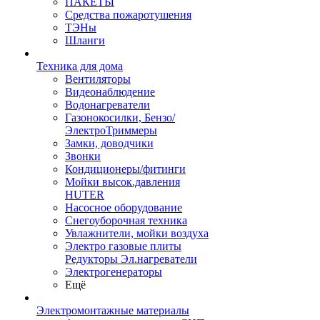
ПАКЕТЫ
Средства пожаротушения
ТЭНы
Шланги
Техника для дома
Вентиляторы
Видеонаблюдение
Водонагреватели
Газонокосилки, Бензо/
ЭлектроТриммеры
Замки, доводчики
Звонки
Кондиционеры/фитинги
Мойки высок.давления
HUTER
Насосное оборудование
Снегоуборочная техника
Увлажнители, мойки воздуха
Электро газовые плиты
Редукторы Эл.нагреватели
Электрогенераторы
Ещё
Электромонтажные материалы