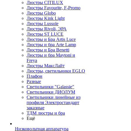
Люстры CITILUX
Люстры Favourite, F-Promo
Люстры Globo
Люстры Kink Light
Люстры Lussole
Люстры Rivoli, ЭРА
Люстры ST LUCE
Люстры и Бра Artis Luce
Люстры и бра Arte Lamp
Люстры и Бра Benetti
Люстры и бра Maytoni и
Freya
Люстры МаксЛайт
Люстры, светильники EGLO
Плафон
Разные
Светильники "Galassie"
Светильники ДИОЛУМ
Светильники линейные из
профиля Электростандарт
заказные
ТДМ люстры и бра
Ещё
Низковольтная аппаратура