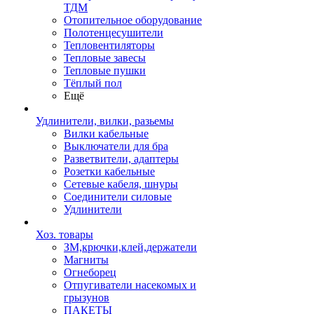
ТДМ
Отопительное оборудование
Полотенцесушители
Тепловентиляторы
Тепловые завесы
Тепловые пушки
Тёплый пол
Ещё
Удлинители, вилки, разьемы
Вилки кабельные
Выключатели для бра
Разветвители, адаптеры
Розетки кабельные
Сетевые кабеля, шнуры
Соединители силовые
Удлинители
Хоз. товары
ЗМ,крючки,клей,держатели
Магниты
Огнеборец
Отпугиватели насекомых и
грызунов
ПАКЕТЫ