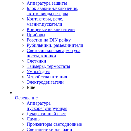
Аппаратура защиты
Блок аварийн.включения,
автом. ввода резерва
Контакторы, реле,
магнит.пускатели
Концевые выключатели
Приборы
Розетки на DIN рейку
Рубильники, разъединители
Светосигнальная арматура,
посты, кнопки
Счетчики
Таймеры, термостаты
Умный дом
Устройства питания
Электродвигатели
Ещё
Освещение
Аппаратура
пускорегулирующая
Декоративный свет
Лампы
Прожекторы светодиодные
Светильники для бани