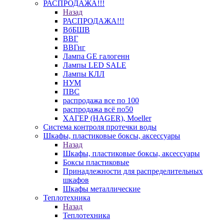
РАСПРОДАЖА!!!
Назад
РАСПРОДАЖА!!!
ВбБШВ
ВВГ
ВВГнг
Лампа GE галогенн
Лампы LED SALE
Лампы КЛЛ
НУМ
ПВС
распродажа все по 100
распродажа всё по50
ХАГЕР (HAGER), Moeller
Система контроля протечки воды
Шкафы, пластиковые боксы, аксессуары
Назад
Шкафы, пластиковые боксы, аксессуары
Боксы пластиковые
Принадлежности для распределительных
шкафов
Шкафы металлические
Теплотехника
Назад
Теплотехника