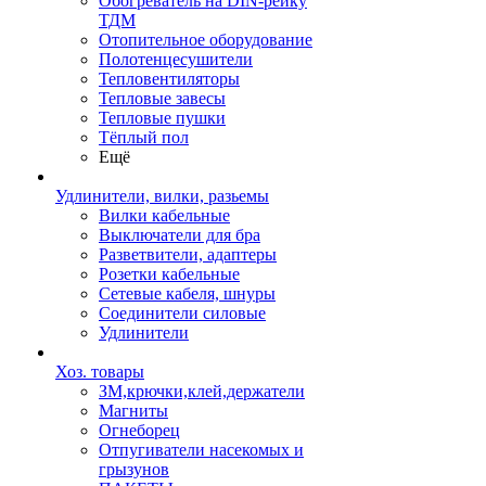
Обогреватель на DIN-рейку
ТДМ
Отопительное оборудование
Полотенцесушители
Тепловентиляторы
Тепловые завесы
Тепловые пушки
Тёплый пол
Ещё
Удлинители, вилки, разьемы
Вилки кабельные
Выключатели для бра
Разветвители, адаптеры
Розетки кабельные
Сетевые кабеля, шнуры
Соединители силовые
Удлинители
Хоз. товары
ЗМ,крючки,клей,держатели
Магниты
Огнеборец
Отпугиватели насекомых и
грызунов