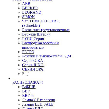
ABB
BERKER
LEGRAND
SIMON
SYSTEME ELECTRIC
(Schneider)
Блоки электроустановочные
Веркель Швеция
ГУСИ Серия
Распродажа розетки и
выключатели
РЕТРО
Розетки и выключатели ТДМ
Серия GIRA
Серия JUNG
СЕРИЯ ЭРА
Ещё
РАСПРОДАЖА!!!
ВбБШВ
ВВГ
ВВГнг
Лампа GE галогенн
Лампы LED SALE
Лампы КЛЛ