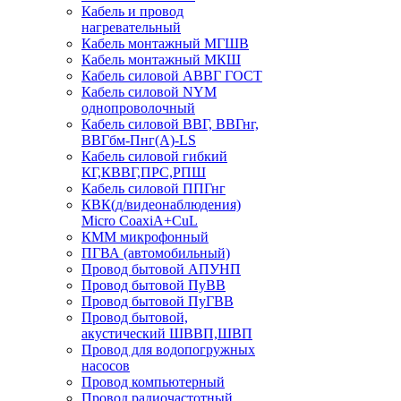
Кабель и провод
нагревательный
Кабель монтажный МГШВ
Кабель монтажный МКШ
Кабель силовой АВВГ ГОСТ
Кабель силовой NYM
однопроволочный
Кабель силовой ВВГ, ВВГнг,
ВВГбм-Пнг(А)-LS
Кабель силовой гибкий
КГ,КВВГ,ПРС,РПШ
Кабель силовой ППГнг
КВК(д/видеонаблюдения)
Micro CoaxiA+CuL
КММ микрофонный
ПГВА (автомобильный)
Провод бытовой АПУНП
Провод бытовой ПуВВ
Провод бытовой ПуГВВ
Провод бытовой,
акустический ШВВП,ШВП
Провод для водопогружных
насосов
Провод компьютерный
Провод радиочастотный