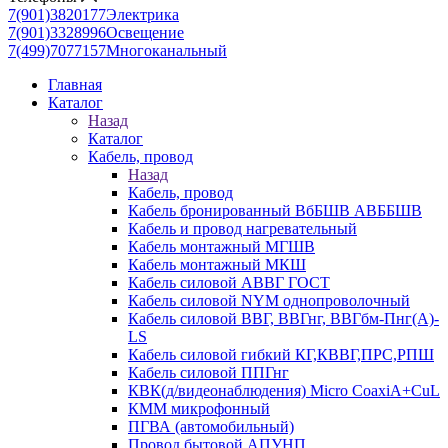
7(901)3820177
Электрика
7(901)3328996
Освещение
7(499)7077157
Многоканальный
Главная
Каталог
Назад
Каталог
Кабель, провод
Назад
Кабель, провод
Кабель бронированный ВбБШВ АВББШВ
Кабель и провод нагревательный
Кабель монтажный МГШВ
Кабель монтажный МКШ
Кабель силовой АВВГ ГОСТ
Кабель силовой NYM однопроволочный
Кабель силовой ВВГ, ВВГнг, ВВГбм-Пнг(А)-
LS
Кабель силовой гибкий КГ,КВВГ,ПРС,РПШ
Кабель силовой ППГнг
КВК(д/видеонаблюдения) Micro CoaxiA+CuL
КММ микрофонный
ПГВА (автомобильный)
Провод бытовой АПУНП