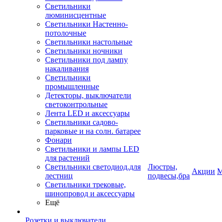
Светильники
люминисцентные
Светильники Настенно-
потолочные
Светильники настольные
Светильники ночники
Светильники под лампу
накаливания
Светильники
промышленные
Детекторы, выключатели
светоконтрольные
Лента LED и аксессуары
Светильники садово-
парковые и на солн. батарее
Фонари
Светильники и лампы LED
для растений
Светильники светодиод.для
Люстры,
Акции
М
лестниц
подвесы,бра
Светильники трековые,
шинопровод и аксессуары
Ещё
Розетки и выключатели