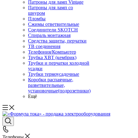
Патроны для ламп Vintage
Патроны для ламп со
шнуром
Пломбы
Сжимы ответвительные
Соединители SKOTCH
Спираль монтажная
Средства защиты, перчатки
ТВ соединения
Телефония/Компьютер
Трубка ХВТ (кембрик)
Трубки и перчатки холодной
усадки
Трубки термоусадочные
Коробки распаячные,
разветвительные,
установочные(подрозетники)
Ещё
Телефоны