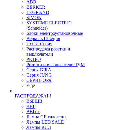
ABB
BERKER
LEGRAND
SIMON
SYSTEME ELECTRIC
(Schneider)
Блоки электроустановочные
Веркель Швеция
ГУСИ Серия
Распродажа розетки и
выключатели
РЕТРО
Розетки и выключатели ТДМ
Серия GIRA
Серия JUNG
СЕРИЯ ЭРА
Ещё
РАСПРОДАЖА!!!
ВбБШВ
ВВГ
ВВГнг
Лампа GE галогенн
Лампы LED SALE
Лампы КЛЛ