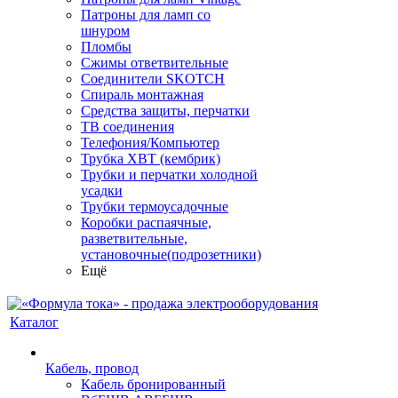
Патроны для ламп со
шнуром
Пломбы
Сжимы ответвительные
Соединители SKOTCH
Спираль монтажная
Средства защиты, перчатки
ТВ соединения
Телефония/Компьютер
Трубка ХВТ (кембрик)
Трубки и перчатки холодной
усадки
Трубки термоусадочные
Коробки распаячные,
разветвительные,
установочные(подрозетники)
Ещё
Каталог
Кабель, провод
Кабель бронированный