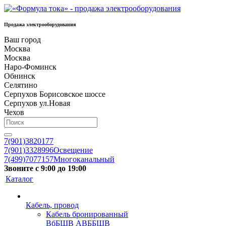
Продажа электрооборудования
Ваш город
Москва
Москва
Наро-Фоминск
Обнинск
Селятино
Серпухов Борисовское шоссе
Серпухов ул.Новая
Чехов
7(901)3820177
7(901)3328996
Освещение
7(499)7077157
Многоканальный
Звоните с 9:00 до 19:00
Каталог
Кабель, провод
Кабель бронированный
ВбБШВ АВББШВ