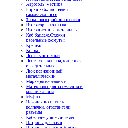
Аэрозоль, мастика
Бирки каб.,площадки
самоклеющиеся
Знаки электробезопасности
Изоляторы, колпачки
Изоляционные материалы
Каб.бандаж.Стяжки
кабельные (хомуты)
Крепеж
Крюки
Лента монтажная
Лента сигнальная, киперная,
оградительная
Люк ревизионный
металлический
Маркеры кабельные
Материалы для заземления и
молниезащита
Муфты
Наконечники, гильзы,
колпачки. ответвители,
разъёмы
Кабеленесущие системы
Патроны для ламп
Патроны для ламп Vintage