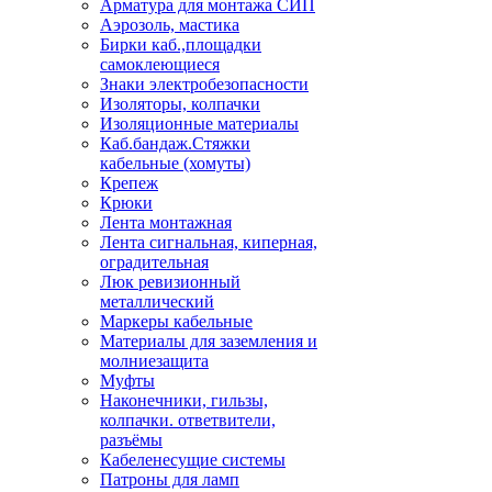
Арматура для монтажа СИП
Аэрозоль, мастика
Бирки каб.,площадки
самоклеющиеся
Знаки электробезопасности
Изоляторы, колпачки
Изоляционные материалы
Каб.бандаж.Стяжки
кабельные (хомуты)
Крепеж
Крюки
Лента монтажная
Лента сигнальная, киперная,
оградительная
Люк ревизионный
металлический
Маркеры кабельные
Материалы для заземления и
молниезащита
Муфты
Наконечники, гильзы,
колпачки. ответвители,
разъёмы
Кабеленесущие системы
Патроны для ламп