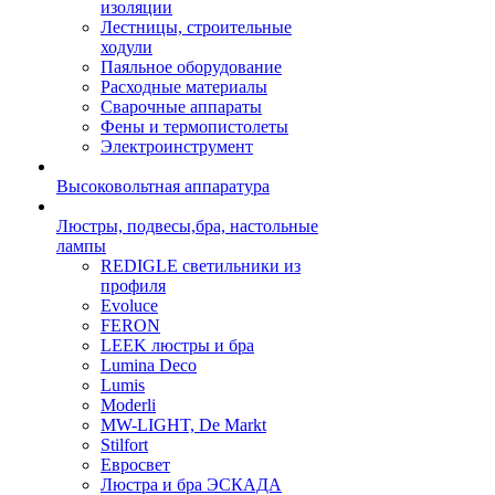
изоляции
Лестницы, строительные
ходули
Паяльное оборудование
Расходные материалы
Сварочные аппараты
Фены и термопистолеты
Электроинструмент
Высоковольтная аппаратура
Люстры, подвесы,бра, настольные
лампы
REDIGLE светильники из
профиля
Evoluce
FERON
LEEK люстры и бра
Lumina Deco
Lumis
Moderli
MW-LIGHT, De Markt
Stilfort
Евросвет
Люстра и бра ЭСКАДА