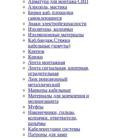
Арматура для монтажа СИП
Аэрозоль, мастика
Бирки каб.,площадки
самоклеющиеся
Знаки электробезопасности
Изоляторы, колпачки
Изоляционные материалы
Каб.бандаж.Стяжки
кабельные (хомуты)
Крепеж
Крюки
Лента монтажная
Лента сигнальная, киперная,
оградительная
Люк ревизионный
металлический
Маркеры кабельные
Материалы для заземления и
молниезащита
Муфты
Наконечники, гильзы,
колпачки. ответвители,
разъёмы
Кабеленесущие системы
Патроны для ламп