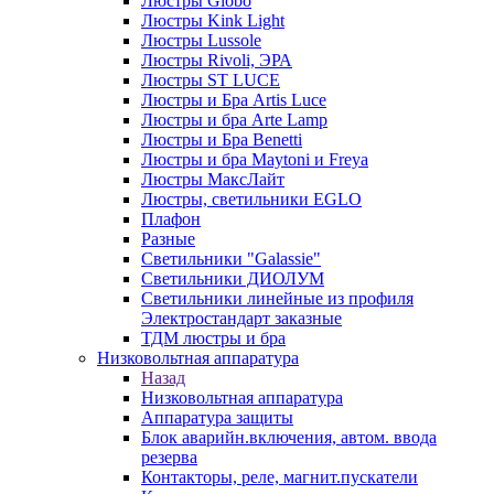
Люстры Globo
Люстры Kink Light
Люстры Lussole
Люстры Rivoli, ЭРА
Люстры ST LUCE
Люстры и Бра Artis Luce
Люстры и бра Arte Lamp
Люстры и Бра Benetti
Люстры и бра Maytoni и Freya
Люстры МаксЛайт
Люстры, светильники EGLO
Плафон
Разные
Светильники "Galassie"
Светильники ДИОЛУМ
Светильники линейные из профиля
Электростандарт заказные
ТДМ люстры и бра
Низковольтная аппаратура
Назад
Низковольтная аппаратура
Аппаратура защиты
Блок аварийн.включения, автом. ввода
резерва
Контакторы, реле, магнит.пускатели