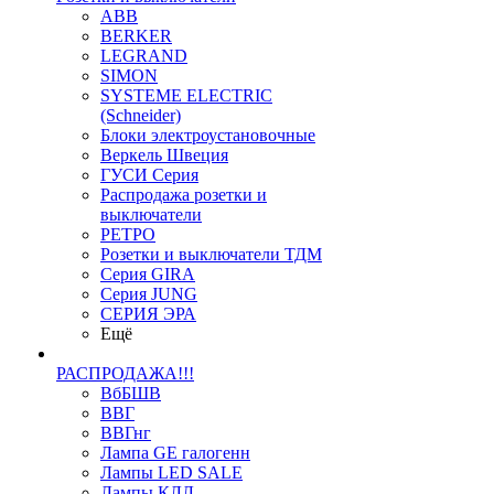
ABB
BERKER
LEGRAND
SIMON
SYSTEME ELECTRIC
(Schneider)
Блоки электроустановочные
Веркель Швеция
ГУСИ Серия
Распродажа розетки и
выключатели
РЕТРО
Розетки и выключатели ТДМ
Серия GIRA
Серия JUNG
СЕРИЯ ЭРА
Ещё
РАСПРОДАЖА!!!
ВбБШВ
ВВГ
ВВГнг
Лампа GE галогенн
Лампы LED SALE
Лампы КЛЛ