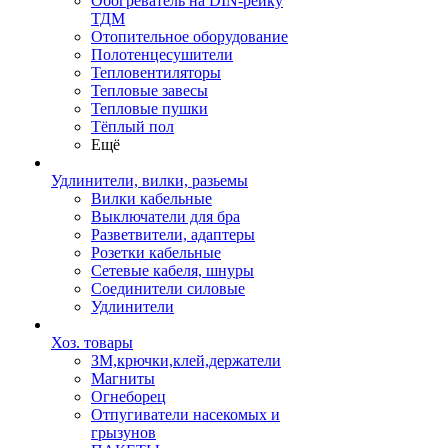
Обогреватель на DIN-рейку
ТДМ
Отопительное оборудование
Полотенцесушители
Тепловентиляторы
Тепловые завесы
Тепловые пушки
Тёплый пол
Ещё
Удлинители, вилки, разьемы
Вилки кабельные
Выключатели для бра
Разветвители, адаптеры
Розетки кабельные
Сетевые кабеля, шнуры
Соединители силовые
Удлинители
Хоз. товары
ЗМ,крючки,клей,держатели
Магниты
Огнеборец
Отпугиватели насекомых и
грызунов