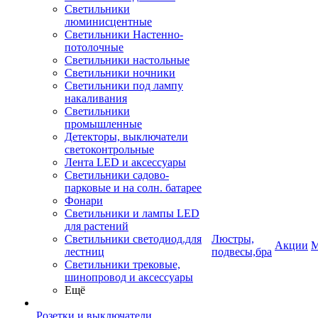
Светильники
люминисцентные
Светильники Настенно-
потолочные
Светильники настольные
Светильники ночники
Светильники под лампу
накаливания
Светильники
промышленные
Детекторы, выключатели
светоконтрольные
Лента LED и аксессуары
Светильники садово-
парковые и на солн. батарее
Фонари
Светильники и лампы LED
для растений
Светильники светодиод.для
Люстры,
Акции
М
лестниц
подвесы,бра
Светильники трековые,
шинопровод и аксессуары
Ещё
Розетки и выключатели