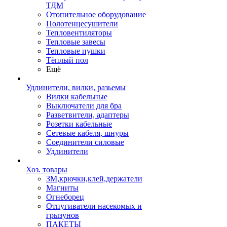
ТДМ
Отопительное оборудование
Полотенцесушители
Тепловентиляторы
Тепловые завесы
Тепловые пушки
Тёплый пол
Ещё
Удлинители, вилки, разьемы
Вилки кабельные
Выключатели для бра
Разветвители, адаптеры
Розетки кабельные
Сетевые кабеля, шнуры
Соединители силовые
Удлинители
Хоз. товары
ЗМ,крючки,клей,держатели
Магниты
Огнеборец
Отпугиватели насекомых и
грызунов
ПАКЕТЫ