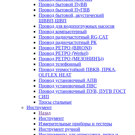
Провод бытовой ПуВВ
Провод бытовой ПуГВВ
Провод бытовой, акустический
ШВВП,ШВП
Провод для водопогружных насосов
Провод компьютерный
Провод радиочастотный RG,САТ
Провод радиочастотный РК
Провод РЕТРО (BIRONI)
Провод РЕТРО (Werkel)
Провод РЕТРО (МЕЗОНИНЪ))
Провод телефонный
Провод термостойкий ПВКВ, ПРКА,
OLFLEX HEAT
Провод установочный АПВ
Провод установочный ПВС
Провод установочный ПУВ, ПУГВ ГОСТ
СИП
Тросы стальные
Инструмент
Назад
Инструмент
Измерительные приборы и тестеры
Инструмент ручной
Инструменты для опрессовки, резки и