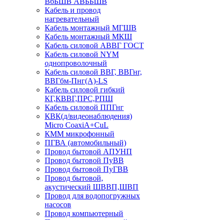
ВбБШВ АВББШВ
Кабель и провод
нагревательный
Кабель монтажный МГШВ
Кабель монтажный МКШ
Кабель силовой АВВГ ГОСТ
Кабель силовой NYM
однопроволочный
Кабель силовой ВВГ, ВВГнг,
ВВГбм-Пнг(А)-LS
Кабель силовой гибкий
КГ,КВВГ,ПРС,РПШ
Кабель силовой ППГнг
КВК(д/видеонаблюдения)
Micro CoaxiA+CuL
КММ микрофонный
ПГВА (автомобильный)
Провод бытовой АПУНП
Провод бытовой ПуВВ
Провод бытовой ПуГВВ
Провод бытовой,
акустический ШВВП,ШВП
Провод для водопогружных
насосов
Провод компьютерный