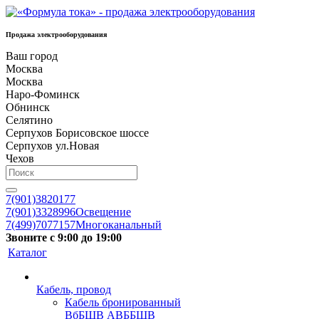
Продажа электрооборудования
Ваш город
Москва
Москва
Наро-Фоминск
Обнинск
Селятино
Серпухов Борисовское шоссе
Серпухов ул.Новая
Чехов
7(901)3820177
7(901)3328996
Освещение
7(499)7077157
Многоканальный
Звоните с 9:00 до 19:00
Каталог
Кабель, провод
Кабель бронированный
ВбБШВ АВББШВ