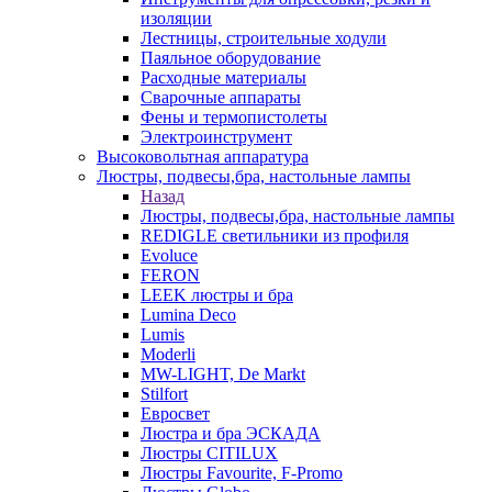
изоляции
Лестницы, строительные ходули
Паяльное оборудование
Расходные материалы
Сварочные аппараты
Фены и термопистолеты
Электроинструмент
Высоковольтная аппаратура
Люстры, подвесы,бра, настольные лампы
Назад
Люстры, подвесы,бра, настольные лампы
REDIGLE светильники из профиля
Evoluce
FERON
LEEK люстры и бра
Lumina Deco
Lumis
Moderli
MW-LIGHT, De Markt
Stilfort
Евросвет
Люстра и бра ЭСКАДА
Люстры CITILUX
Люстры Favourite, F-Promo