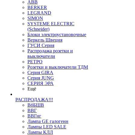
ABB
BERKER
LEGRAND
SIMON
SYSTEME ELECTRIC
(Schneider)
Блоки электроустановочные
Веркель Швеция
ГУСИ Серия
Распродажа розетки и
выключатели
РЕТРО
Розетки и выключатели ТДМ
Серия GIRA
Серия JUNG
СЕРИЯ ЭРА
Ещё
РАСПРОДАЖА!!!
ВбБШВ
ВВГ
ВВГнг
Лампа GE галогенн
Лампы LED SALE
Лампы КЛЛ