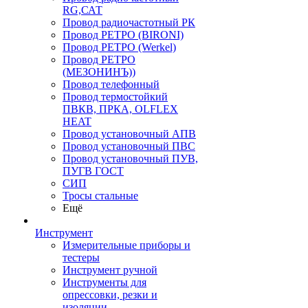
RG,САТ
Провод радиочастотный РК
Провод РЕТРО (BIRONI)
Провод РЕТРО (Werkel)
Провод РЕТРО
(МЕЗОНИНЪ))
Провод телефонный
Провод термостойкий
ПВКВ, ПРКА, OLFLEX
HEAT
Провод установочный АПВ
Провод установочный ПВС
Провод установочный ПУВ,
ПУГВ ГОСТ
СИП
Тросы стальные
Ещё
Инструмент
Измерительные приборы и
тестеры
Инструмент ручной
Инструменты для
опрессовки, резки и
изоляции