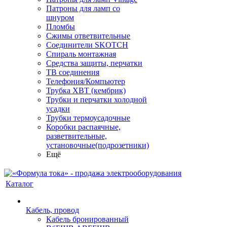
Патроны для ламп со
шнуром
Пломбы
Сжимы ответвительные
Соединители SKOTCH
Спираль монтажная
Средства защиты, перчатки
ТВ соединения
Телефония/Компьютер
Трубка ХВТ (кембрик)
Трубки и перчатки холодной
усадки
Трубки термоусадочные
Коробки распаячные,
разветвительные,
установочные(подрозетники)
Ещё
Каталог
Кабель, провод
Кабель бронированный