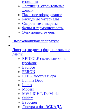
изоляции
Лестницы, строительные
ходули
Паяльное оборудование
Расходные материалы
Сварочные аппараты
Фены и термопистолеты
Электроинструмент
Высоковольтная аппаратура
Люстры, подвесы,бра, настольные
лампы
REDIGLE светильники из
профиля
Evoluce
FERON
LEEK люстры и бра
Lumina Deco
Lumis
Moderli
MW-LIGHT, De Markt
Stilfort
Евросвет
Люстра и бра ЭСКАДА