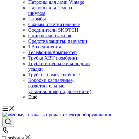
Патроны для ламп Vintage
Патроны для ламп со
шнуром
Пломбы
Сжимы ответвительные
Соединители SKOTCH
Спираль монтажная
Средства защиты, перчатки
ТВ соединения
Телефония/Компьютер
Трубка ХВТ (кембрик)
Трубки и перчатки холодной
усадки
Трубки термоусадочные
Коробки распаячные,
разветвительные,
установочные(подрозетники)
Ещё
Телефоны