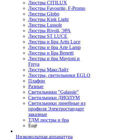
Люстры CITILUX
Люстры Favourite, F-Promo
Люстры Globo
Люстры Kink Light
Люстры Lussole
Люстры Rivoli, ЭРА
Люстры ST LUCE
Люстры и Бра Artis Luce
Люстры и бра Arte Lamp
Люстры и Бра Benetti
Люстры и бра Maytoni и
Freya
Люстры МаксЛайт
Люстры, светильники EGLO
Плафон
Разные
Светильники "Galassie"
Светильники ДИОЛУМ
Светильники линейные из
профиля Электростандарт
заказные
ТДМ люстры и бра
Ещё
Низковольтная аппаратура