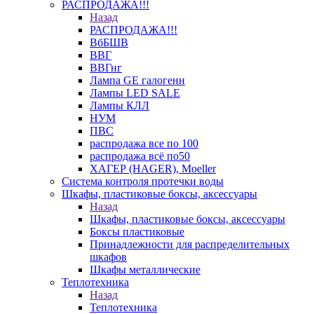
РАСПРОДАЖА!!!
Назад
РАСПРОДАЖА!!!
ВбБШВ
ВВГ
ВВГнг
Лампа GE галогенн
Лампы LED SALE
Лампы КЛЛ
НУМ
ПВС
распродажа все по 100
распродажа всё по50
ХАГЕР (HAGER), Moeller
Система контроля протечки воды
Шкафы, пластиковые боксы, аксессуары
Назад
Шкафы, пластиковые боксы, аксессуары
Боксы пластиковые
Принадлежности для распределительных
шкафов
Шкафы металлические
Теплотехника
Назад
Теплотехника