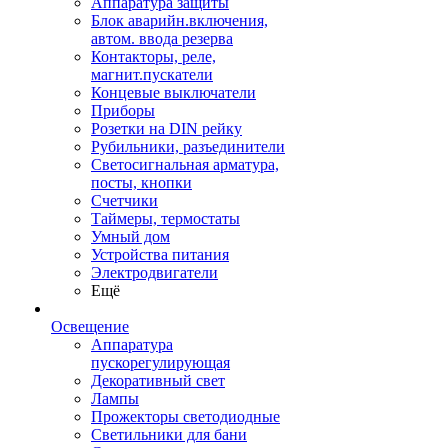
Аппаратура защиты
Блок аварийн.включения,
автом. ввода резерва
Контакторы, реле,
магнит.пускатели
Концевые выключатели
Приборы
Розетки на DIN рейку
Рубильники, разъединители
Светосигнальная арматура,
посты, кнопки
Счетчики
Таймеры, термостаты
Умный дом
Устройства питания
Электродвигатели
Ещё
Освещение
Аппаратура
пускорегулирующая
Декоративный свет
Лампы
Прожекторы светодиодные
Светильники для бани