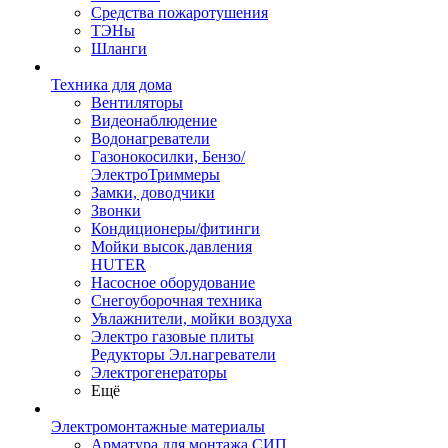
Средства пожаротушения
ТЭНы
Шланги
Техника для дома
Вентиляторы
Видеонаблюдение
Водонагреватели
Газонокосилки, Бензо/
ЭлектроТриммеры
Замки, доводчики
Звонки
Кондиционеры/фитинги
Мойки высок.давления
HUTER
Насосное оборудование
Снегоуборочная техника
Увлажнители, мойки воздуха
Электро газовые плиты
Редукторы Эл.нагреватели
Электрогенераторы
Ещё
Электромонтажные материалы
Арматура для монтажа СИП