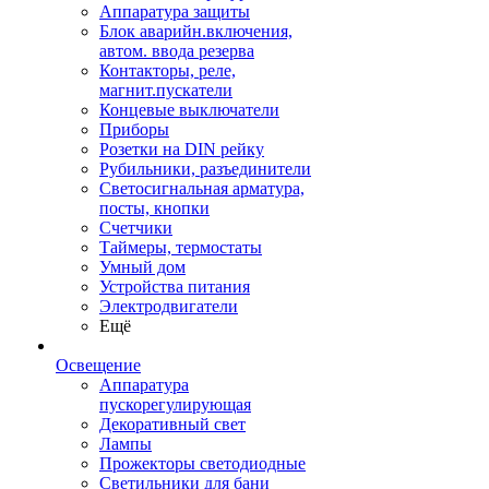
Аппаратура защиты
Блок аварийн.включения,
автом. ввода резерва
Контакторы, реле,
магнит.пускатели
Концевые выключатели
Приборы
Розетки на DIN рейку
Рубильники, разъединители
Светосигнальная арматура,
посты, кнопки
Счетчики
Таймеры, термостаты
Умный дом
Устройства питания
Электродвигатели
Ещё
Освещение
Аппаратура
пускорегулирующая
Декоративный свет
Лампы
Прожекторы светодиодные
Светильники для бани