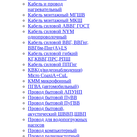
Кабель и провод
нагревательный
Кабель монтажный МГШВ
Кабель монтажный МКШ
Кабель силовой АВВГ ГОСТ
Кабель силовой NYM
однопроволочный
Кабель силовой ВВГ, ВВГнг,
ВВГбм-Пнг(А)-LS
Кабель силовой гибкий
КГ,КВВГ,ПРС,РПШ
Кабель силовой ППГнг
КВК(д/видеонаблюдения)
Micro CoaxiA+CuL
КММ микрофонный
ПГВА (автомобильный)
Провод бытовой АПУНП
Провод бытовой ПуВВ
Провод бытовой ПуГВВ
Провод бытовой,
акустический ШВВП,ШВП
Провод для водопогружных
насосов
Провод компьютерный
Провод радиочастотный