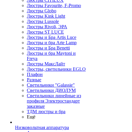
Люстры CITILUX
Люстры Favourite, F-Promo
Люстры Globo
Люстры Kink Light
Люстры Lussole
Люстры Rivoli, ЭРА
Люстры ST LUCE
Люстры и Бра Artis Luce
Люстры и бра Arte Lamp
Люстры и Бра Benetti
Люстры и бра Maytoni и
Freya
Люстры МаксЛайт
Люстры, светильники EGLO
Плафон
Разные
Светильники "Galassie"
Светильники ДИОЛУМ
Светильники линейные из
профиля Электростандарт
заказные
ТДМ люстры и бра
Ещё
Низковольтная аппаратура