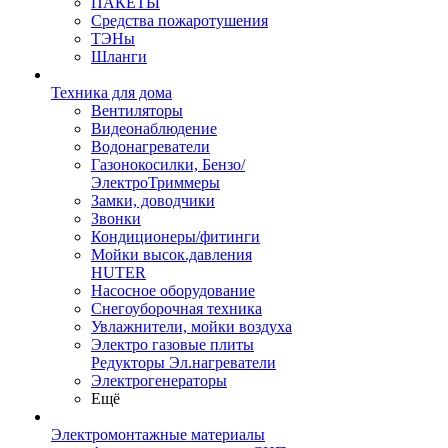
ПАКЕТЫ
Средства пожаротушения
ТЭНы
Шланги
Техника для дома
Вентиляторы
Видеонаблюдение
Водонагреватели
Газонокосилки, Бензо/
ЭлектроТриммеры
Замки, доводчики
Звонки
Кондиционеры/фитинги
Мойки высок.давления
HUTER
Насосное оборудование
Снегоуборочная техника
Увлажнители, мойки воздуха
Электро газовые плиты
Редукторы Эл.нагреватели
Электрогенераторы
Ещё
Электромонтажные материалы