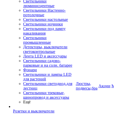
Светильники
люминисцентные
Светильники Настенно-
потолочные
Светильники настольные
Светильники ночники
Светильники под лампу
накаливания
Светильники
промышленные
Детекторы, выключатели
светоконтрольные
Лента LED и аксессуары
Светильники садово-
парковые и на солн. батарее
Фонари
Светильники и лампы LED
для растений
Светильники светодиод.для
Люстры,
Акции
М
лестниц
подвесы,бра
Светильники трековые,
шинопровод и аксессуары
Ещё
Розетки и выключатели