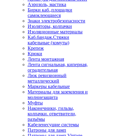
Аэрозоль, мастика
Бирки каб.,площадки
самоклеющиеся
Знаки электробезопасности
Изоляторы, колпачки
Изоляционные материалы
Каб.бандаж.Стяжки
кабельные (хомуты)
Крепеж
Крюки
Лента монтажная
Лента сигнальная, киперная,
оградительная
Люк ревизионный
металлический
Маркеры кабельные
Материалы для заземления и
молниезащита
Муфты
Наконечники, гильзы,
колпачки. ответвители,
разъёмы
Кабеленесущие системы
Патроны для ламп
Патроны для ламп Vintage