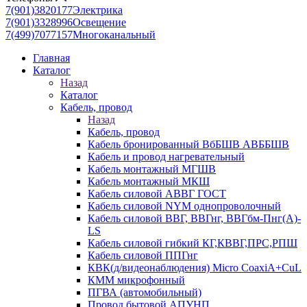
7(901)3820177
Электрика
7(901)3328996
Освещение
7(499)7077157
Многоканальный
Главная
Каталог
Назад
Каталог
Кабель, провод
Назад
Кабель, провод
Кабель бронированный ВбБШВ АВББШВ
Кабель и провод нагревательный
Кабель монтажный МГШВ
Кабель монтажный МКШ
Кабель силовой АВВГ ГОСТ
Кабель силовой NYM однопроволочный
Кабель силовой ВВГ, ВВГнг, ВВГбм-Пнг(А)-
LS
Кабель силовой гибкий КГ,КВВГ,ПРС,РПШ
Кабель силовой ППГнг
КВК(д/видеонаблюдения) Micro CoaxiA+CuL
КММ микрофонный
ПГВА (автомобильный)
Провод бытовой АПУНП