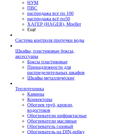
НУМ
ПВС
распродажа все по 100
распродажа всё по50
ХАГЕР (HAGER), Moeller
Ещё
Система контроля протечки воды
Шкафы, пластиковые боксы,
аксессуары
Боксы пластиковые
Принадлежности для
распределительных шкафов
Шкафы металлические
Теплотехника
Камины
Конвекторы
Обогрев труб, кровли,
водостоков
Обогреватели инфрактасные
Обогреватели масляные
Обогреватель газовый
Обогреватель на DIN-рейку