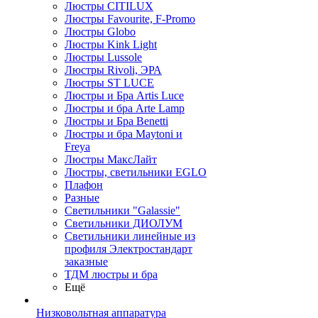
Люстры CITILUX
Люстры Favourite, F-Promo
Люстры Globo
Люстры Kink Light
Люстры Lussole
Люстры Rivoli, ЭРА
Люстры ST LUCE
Люстры и Бра Artis Luce
Люстры и бра Arte Lamp
Люстры и Бра Benetti
Люстры и бра Maytoni и
Freya
Люстры МаксЛайт
Люстры, светильники EGLO
Плафон
Разные
Светильники "Galassie"
Светильники ДИОЛУМ
Светильники линейные из
профиля Электростандарт
заказные
ТДМ люстры и бра
Ещё
Низковольтная аппаратура