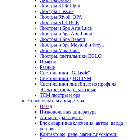
Люстры Globo
Люстры Kink Light
Люстры Lussole
Люстры Rivoli, ЭРА
Люстры ST LUCE
Люстры и Бра Artis Luce
Люстры и бра Arte Lamp
Люстры и Бра Benetti
Люстры и бра Maytoni и Freya
Люстры МаксЛайт
Люстры, светильники EGLO
Плафон
Разные
Светильники "Galassie"
Светильники ДИОЛУМ
Светильники линейные из профиля
Электростандарт заказные
ТДМ люстры и бра
Низковольтная аппаратура
Назад
Низковольтная аппаратура
Аппаратура защиты
Блок аварийн.включения, автом. ввода
резерва
Контакторы, реле, магнит.пускатели