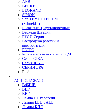
ABB
BERKER
LEGRAND
SIMON
SYSTEME ELECTRIC
(Schneider)
Блоки электроустановочные
Веркель Швеция
ГУСИ Серия
Распродажа розетки и
выключатели
РЕТРО
Розетки и выключатели ТДМ
Серия GIRA
Серия JUNG
СЕРИЯ ЭРА
Ещё
РАСПРОДАЖА!!!
ВбБШВ
ВВГ
ВВГнг
Лампа GE галогенн
Лампы LED SALE
Лампы КЛЛ