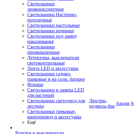
Светильники
люминисцентные
Светильники Настенно-
потолочные
Светильники настольные
Светильники ночники
Светильники под лампу
накаливания
Светильники
промышленные
Детекторы, выключатели
светоконтрольные
Лента LED и аксессуары
Светильники садово-
парковые и на солн. батарее
Фонари
Светильники и лампы LED
для растений
Светильники светодиод.для
Люстры,
Акции
М
лестниц
подвесы,бра
Светильники трековые,
шинопровод и аксессуары
Ещё
Розетки и выключатели