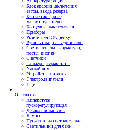
Аппаратура защиты
Блок аварийн.включения,
автом. ввода резерва
Контакторы, реле,
магнит.пускатели
Концевые выключатели
Приборы
Розетки на DIN рейку
Рубильники, разъединители
Светосигнальная арматура,
посты, кнопки
Счетчики
Таймеры, термостаты
Умный дом
Устройства питания
Электродвигатели
Ещё
Освещение
Аппаратура
пускорегулирующая
Декоративный свет
Лампы
Прожекторы светодиодные
Светильники для бани