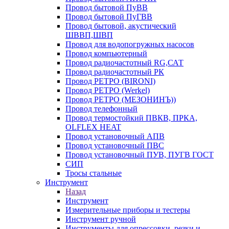
Провод бытовой ПуВВ
Провод бытовой ПуГВВ
Провод бытовой, акустический
ШВВП,ШВП
Провод для водопогружных насосов
Провод компьютерный
Провод радиочастотный RG,САТ
Провод радиочастотный РК
Провод РЕТРО (BIRONI)
Провод РЕТРО (Werkel)
Провод РЕТРО (МЕЗОНИНЪ))
Провод телефонный
Провод термостойкий ПВКВ, ПРКА,
OLFLEX HEAT
Провод установочный АПВ
Провод установочный ПВС
Провод установочный ПУВ, ПУГВ ГОСТ
СИП
Тросы стальные
Инструмент
Назад
Инструмент
Измерительные приборы и тестеры
Инструмент ручной
Инструменты для опрессовки, резки и