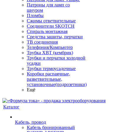
Патроны для ламп со
шнуром
Пломбы
Сжимы ответвительные
Соединители SKOTCH
Спираль монтажная
Средства защиты, перчатки
ТВ соединения
Телефония/Компьютер
Трубка ХВТ (кембрик)
Трубки и перчатки холодной
усадки
Трубки термоусадочные
Коробки распаячные,
разветвительные,
установочные(подрозетники)
Ещё
Каталог
Кабель, провод
Кабель бронированный