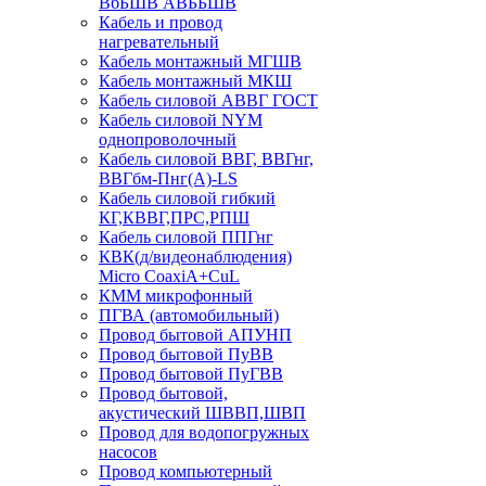
ВбБШВ АВББШВ
Кабель и провод
нагревательный
Кабель монтажный МГШВ
Кабель монтажный МКШ
Кабель силовой АВВГ ГОСТ
Кабель силовой NYM
однопроволочный
Кабель силовой ВВГ, ВВГнг,
ВВГбм-Пнг(А)-LS
Кабель силовой гибкий
КГ,КВВГ,ПРС,РПШ
Кабель силовой ППГнг
КВК(д/видеонаблюдения)
Micro CoaxiA+CuL
КММ микрофонный
ПГВА (автомобильный)
Провод бытовой АПУНП
Провод бытовой ПуВВ
Провод бытовой ПуГВВ
Провод бытовой,
акустический ШВВП,ШВП
Провод для водопогружных
насосов
Провод компьютерный