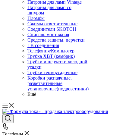
Патроны для ламп Vintage
Патроны для ламп со
шнуром
Пломбы
Сжимы ответвительные
Соединители SKOTCH
Спираль монтажная
Средства защиты, перчатки
ТВ соединения
Телефония/Компьютер
Трубка ХВТ (кембрик)
Трубки и перчатки холодной
усадки
Трубки термоусадочные
Коробки распаячные,
разветвительные,
установочные(подрозетники)
Ещё
Телефоны