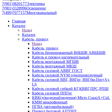
7(901)3820177
Электрика
7(901)3328996
Освещение
7(499)7077157
Многоканальный
Главная
Каталог
Назад
Каталог
Кабель, провод
Назад
Кабель, провод
Кабель бронированный ВбБШВ АВББШВ
Кабель и провод нагревательный
Кабель монтажный МГШВ
Кабель монтажный МКШ
Кабель силовой АВВГ ГОСТ
Кабель силовой NYM однопроволочный
Кабель силовой ВВГ, ВВГнг, ВВГбм-Пнг(А)-
LS
Кабель силовой гибкий КГ,КВВГ,ПРС,РПШ
Кабель силовой ППГнг
КВК(д/видеонаблюдения) Micro CoaxiA+CuL
КММ микрофонный
ПГВА (автомобильный)
Провод бытовой АПУНП