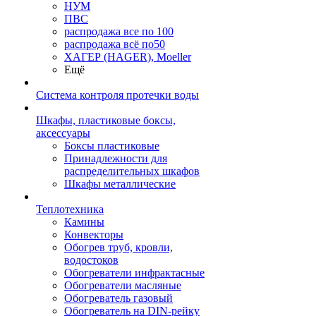
НУМ
ПВС
распродажа все по 100
распродажа всё по50
ХАГЕР (HAGER), Moeller
Ещё
Система контроля протечки воды
Шкафы, пластиковые боксы,
аксессуары
Боксы пластиковые
Принадлежности для
распределительных шкафов
Шкафы металлические
Теплотехника
Камины
Конвекторы
Обогрев труб, кровли,
водостоков
Обогреватели инфрактасные
Обогреватели масляные
Обогреватель газовый
Обогреватель на DIN-рейку