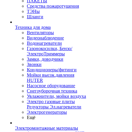
ПАКЕТЫ
Средства пожаротушения
ТЭНы
Шланги
Техника для дома
Вентиляторы
Видеонаблюдение
Водонагреватели
Газонокосилки, Бензо/
ЭлектроТриммеры
Замки, доводчики
Звонки
Кондиционеры/фитинги
Мойки высок.давления
HUTER
Насосное оборудование
Снегоуборочная техника
Увлажнители, мойки воздуха
Электро газовые плиты
Редукторы Эл.нагреватели
Электрогенераторы
Ещё
Электромонтажные материалы