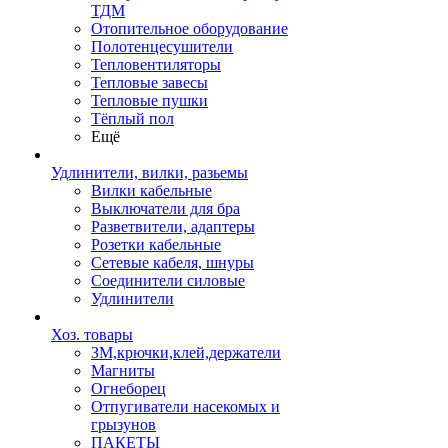
ТДМ
Отопительное оборудование
Полотенцесушители
Тепловентиляторы
Тепловые завесы
Тепловые пушки
Тёплый пол
Ещё
Удлинители, вилки, разьемы
Вилки кабельные
Выключатели для бра
Разветвители, адаптеры
Розетки кабельные
Сетевые кабеля, шнуры
Соединители силовые
Удлинители
Хоз. товары
ЗМ,крючки,клей,держатели
Магниты
Огнеборец
Отпугиватели насекомых и
грызунов
ПАКЕТЫ