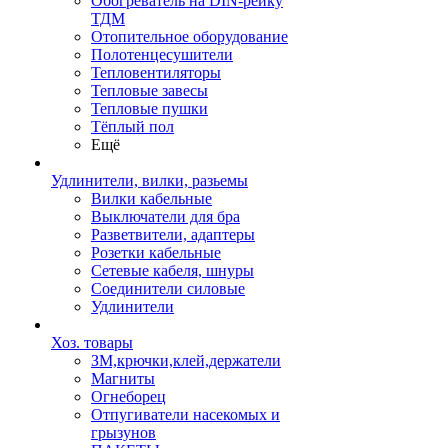
Обогреватель на DIN-рейку
ТДМ
Отопительное оборудование
Полотенцесушители
Тепловентиляторы
Тепловые завесы
Тепловые пушки
Тёплый пол
Ещё
Удлинители, вилки, разьемы
Вилки кабельные
Выключатели для бра
Разветвители, адаптеры
Розетки кабельные
Сетевые кабеля, шнуры
Соединители силовые
Удлинители
Хоз. товары
ЗМ,крючки,клей,держатели
Магниты
Огнеборец
Отпугиватели насекомых и
грызунов