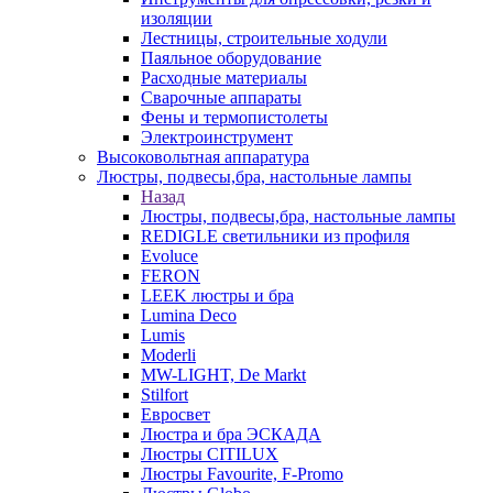
изоляции
Лестницы, строительные ходули
Паяльное оборудование
Расходные материалы
Сварочные аппараты
Фены и термопистолеты
Электроинструмент
Высоковольтная аппаратура
Люстры, подвесы,бра, настольные лампы
Назад
Люстры, подвесы,бра, настольные лампы
REDIGLE светильники из профиля
Evoluce
FERON
LEEK люстры и бра
Lumina Deco
Lumis
Moderli
MW-LIGHT, De Markt
Stilfort
Евросвет
Люстра и бра ЭСКАДА
Люстры CITILUX
Люстры Favourite, F-Promo