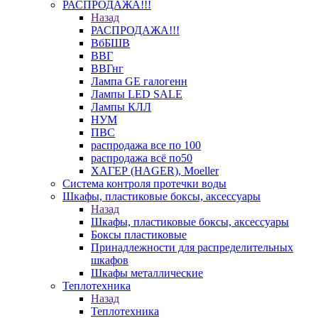
РАСПРОДАЖА!!!
Назад
РАСПРОДАЖА!!!
ВбБШВ
ВВГ
ВВГнг
Лампа GE галогенн
Лампы LED SALE
Лампы КЛЛ
НУМ
ПВС
распродажа все по 100
распродажа всё по50
ХАГЕР (HAGER), Moeller
Система контроля протечки воды
Шкафы, пластиковые боксы, аксессуары
Назад
Шкафы, пластиковые боксы, аксессуары
Боксы пластиковые
Принадлежности для распределительных
шкафов
Шкафы металлические
Теплотехника
Назад
Теплотехника