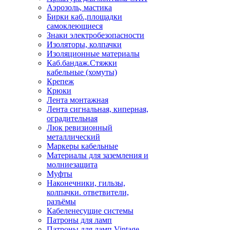
Аэрозоль, мастика
Бирки каб.,площадки
самоклеющиеся
Знаки электробезопасности
Изоляторы, колпачки
Изоляционные материалы
Каб.бандаж.Стяжки
кабельные (хомуты)
Крепеж
Крюки
Лента монтажная
Лента сигнальная, киперная,
оградительная
Люк ревизионный
металлический
Маркеры кабельные
Материалы для заземления и
молниезащита
Муфты
Наконечники, гильзы,
колпачки. ответвители,
разъёмы
Кабеленесущие системы
Патроны для ламп
Патроны для ламп Vintage