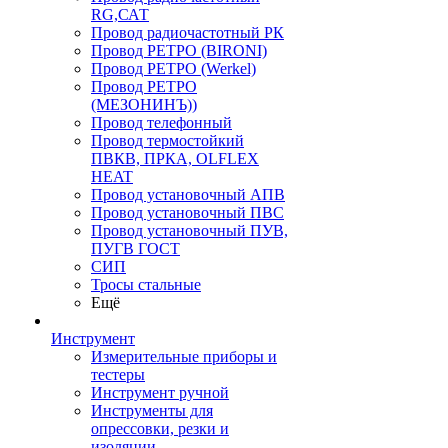
RG,САТ
Провод радиочастотный РК
Провод РЕТРО (BIRONI)
Провод РЕТРО (Werkel)
Провод РЕТРО
(МЕЗОНИНЪ))
Провод телефонный
Провод термостойкий
ПВКВ, ПРКА, OLFLEX
HEAT
Провод установочный АПВ
Провод установочный ПВС
Провод установочный ПУВ,
ПУГВ ГОСТ
СИП
Тросы стальные
Ещё
Инструмент
Измерительные приборы и
тестеры
Инструмент ручной
Инструменты для
опрессовки, резки и
изоляции