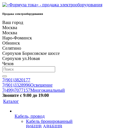
Продажа электрооборудования
Ваш город
Москва
Москва
Наро-Фоминск
Обнинск
Селятино
Серпухов Борисовское шоссе
Серпухов ул.Новая
Чехов
7(901)3820177
7(901)3328996
Освещение
7(499)7077157
Многоканальный
Звоните с 9:00 до 19:00
Каталог
Кабель, провод
Кабель бронированный
ВбБШВ АВББШВ