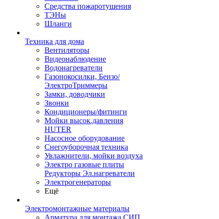
Средства пожаротушения
ТЭНы
Шланги
Техника для дома
Вентиляторы
Видеонаблюдение
Водонагреватели
Газонокосилки, Бензо/
ЭлектроТриммеры
Замки, доводчики
Звонки
Кондиционеры/фитинги
Мойки высок.давления
HUTER
Насосное оборудование
Снегоуборочная техника
Увлажнители, мойки воздуха
Электро газовые плиты
Редукторы Эл.нагреватели
Электрогенераторы
Ещё
Электромонтажные материалы
Арматура для монтажа СИП