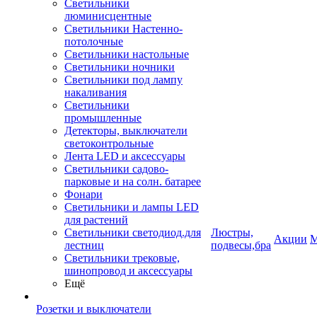
Светильники
люминисцентные
Светильники Настенно-
потолочные
Светильники настольные
Светильники ночники
Светильники под лампу
накаливания
Светильники
промышленные
Детекторы, выключатели
светоконтрольные
Лента LED и аксессуары
Светильники садово-
парковые и на солн. батарее
Фонари
Светильники и лампы LED
для растений
Светильники светодиод.для
Люстры,
Акции
М
лестниц
подвесы,бра
Светильники трековые,
шинопровод и аксессуары
Ещё
Розетки и выключатели