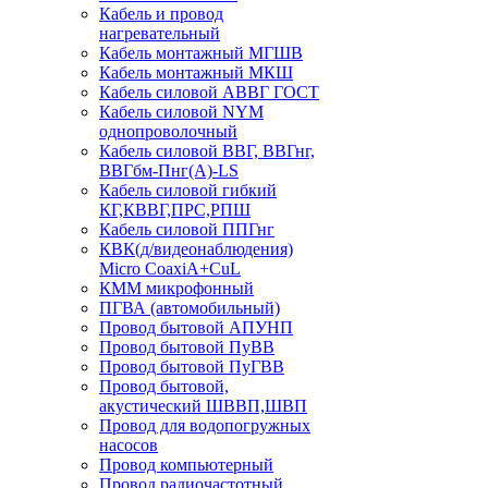
Кабель и провод
нагревательный
Кабель монтажный МГШВ
Кабель монтажный МКШ
Кабель силовой АВВГ ГОСТ
Кабель силовой NYM
однопроволочный
Кабель силовой ВВГ, ВВГнг,
ВВГбм-Пнг(А)-LS
Кабель силовой гибкий
КГ,КВВГ,ПРС,РПШ
Кабель силовой ППГнг
КВК(д/видеонаблюдения)
Micro CoaxiA+CuL
КММ микрофонный
ПГВА (автомобильный)
Провод бытовой АПУНП
Провод бытовой ПуВВ
Провод бытовой ПуГВВ
Провод бытовой,
акустический ШВВП,ШВП
Провод для водопогружных
насосов
Провод компьютерный
Провод радиочастотный