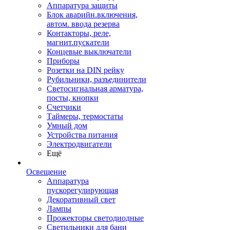
Аппаратура защиты
Блок аварийн.включения,
автом. ввода резерва
Контакторы, реле,
магнит.пускатели
Концевые выключатели
Приборы
Розетки на DIN рейку
Рубильники, разъединители
Светосигнальная арматура,
посты, кнопки
Счетчики
Таймеры, термостаты
Умный дом
Устройства питания
Электродвигатели
Ещё
Освещение
Аппаратура
пускорегулирующая
Декоративный свет
Лампы
Прожекторы светодиодные
Светильники для бани