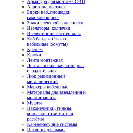
Арматура для монтажа СИП
Аэрозоль, мастика
Бирки каб.,площадки
самоклеющиеся
Знаки электробезопасности
Изоляторы, колпачки
Изоляционные материалы
Каб.бандаж.Стяжки
кабельные (хомуты)
Крепеж
Крюки
Лента монтажная
Лента сигнальная, киперная,
оградительная
Люк ревизионный
металлический
Маркеры кабельные
Материалы для заземления и
молниезащита
Муфты
Наконечники, гильзы,
колпачки. ответвители,
разъёмы
Кабеленесущие системы
Патроны для ламп