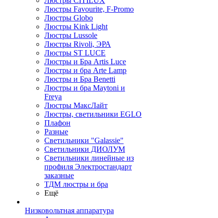
Люстры CITILUX
Люстры Favourite, F-Promo
Люстры Globo
Люстры Kink Light
Люстры Lussole
Люстры Rivoli, ЭРА
Люстры ST LUCE
Люстры и Бра Artis Luce
Люстры и бра Arte Lamp
Люстры и Бра Benetti
Люстры и бра Maytoni и
Freya
Люстры МаксЛайт
Люстры, светильники EGLO
Плафон
Разные
Светильники "Galassie"
Светильники ДИОЛУМ
Светильники линейные из
профиля Электростандарт
заказные
ТДМ люстры и бра
Ещё
Низковольтная аппаратура