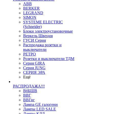
ABB
BERKER
LEGRAND
SIMON
SYSTEME ELECTRIC
(Schneider)
Блоки электроустановочные
Веркель Швеция
ГУСИ Серия
Распродажа розетки и
выключатели
РЕТРО
Розетки и выключатели ТДМ
Серия GIRA
Серия JUNG
СЕРИЯ ЭРА
Ещё
РАСПРОДАЖА!!!
ВбБШВ
ВВГ
ВВГнг
Лампа GE галогенн
Лампы LED SALE
Лампы КЛЛ