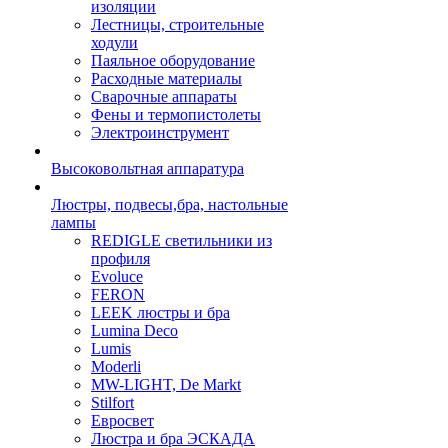
изоляции
Лестницы, строительные
ходули
Паяльное оборудование
Расходные материалы
Сварочные аппараты
Фены и термопистолеты
Электроинструмент
Высоковольтная аппаратура
Люстры, подвесы,бра, настольные
лампы
REDIGLE светильники из
профиля
Evoluce
FERON
LEEK люстры и бра
Lumina Deco
Lumis
Moderli
MW-LIGHT, De Markt
Stilfort
Евросвет
Люстра и бра ЭСКАДА