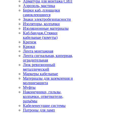
Арматура для монтажа СИП
Аэрозоль, мастика
Бирки каб.,площадки
самоклеющиеся
Знаки электробезопасности
Изоляторы, колпачки
Изоляционные материалы
Каб.бандаж.Стяжки
кабельные (хомуты)
Крепеж
Крюки
Лента монтажная
Лента сигнальная, киперная,
оградительная
Люк ревизионный
металлический
Маркеры кабельные
Материалы для заземления и
молниезащита
Муфты
Наконечники, гильзы,
колпачки. ответвители,
разъёмы
Кабеленесущие системы
Патроны для ламп