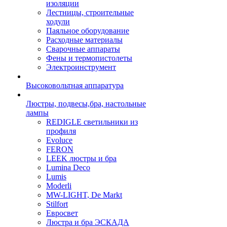
изоляции
Лестницы, строительные
ходули
Паяльное оборудование
Расходные материалы
Сварочные аппараты
Фены и термопистолеты
Электроинструмент
Высоковольтная аппаратура
Люстры, подвесы,бра, настольные
лампы
REDIGLE светильники из
профиля
Evoluce
FERON
LEEK люстры и бра
Lumina Deco
Lumis
Moderli
MW-LIGHT, De Markt
Stilfort
Евросвет
Люстра и бра ЭСКАДА