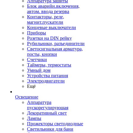
Аппаратура защиты
Блок аварийн.включения,
автом. ввода резерва
Контакторы, реле,
магнит.пускатели
Концевые выключатели
Приборы
Розетки на DIN рейку
Рубильники, разъединители
Светосигнальная арматура,
посты, кнопки
Счетчики
Таймеры, термостаты
Умный дом
Устройства питания
Электродвигатели
Ещё
Освещение
Аппаратура
пускорегулирующая
Декоративный свет
Лампы
Прожекторы светодиодные
Светильники для бани