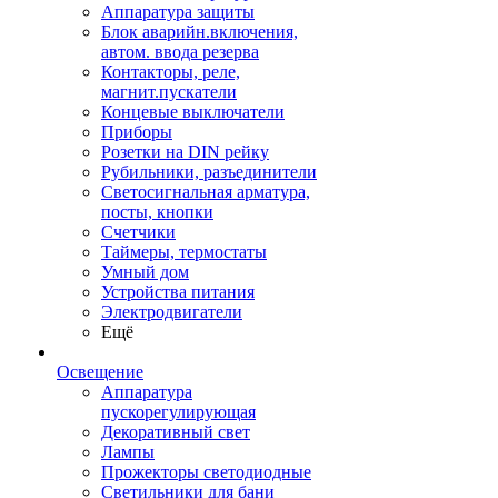
Аппаратура защиты
Блок аварийн.включения,
автом. ввода резерва
Контакторы, реле,
магнит.пускатели
Концевые выключатели
Приборы
Розетки на DIN рейку
Рубильники, разъединители
Светосигнальная арматура,
посты, кнопки
Счетчики
Таймеры, термостаты
Умный дом
Устройства питания
Электродвигатели
Ещё
Освещение
Аппаратура
пускорегулирующая
Декоративный свет
Лампы
Прожекторы светодиодные
Светильники для бани