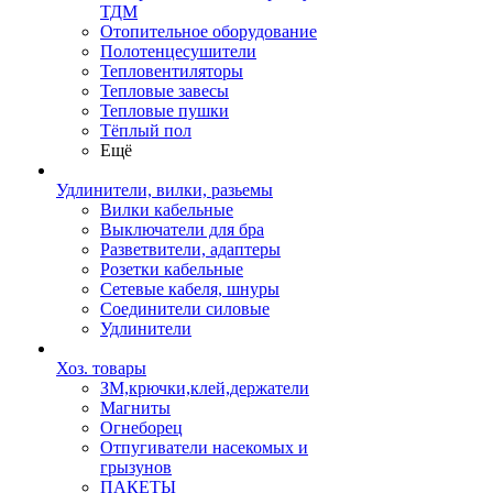
ТДМ
Отопительное оборудование
Полотенцесушители
Тепловентиляторы
Тепловые завесы
Тепловые пушки
Тёплый пол
Ещё
Удлинители, вилки, разьемы
Вилки кабельные
Выключатели для бра
Разветвители, адаптеры
Розетки кабельные
Сетевые кабеля, шнуры
Соединители силовые
Удлинители
Хоз. товары
ЗМ,крючки,клей,держатели
Магниты
Огнеборец
Отпугиватели насекомых и
грызунов
ПАКЕТЫ