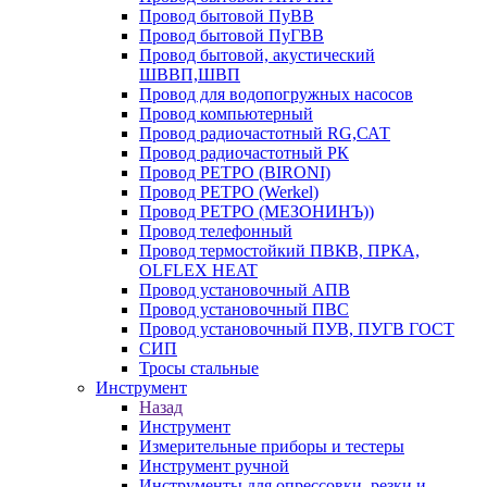
Провод бытовой ПуВВ
Провод бытовой ПуГВВ
Провод бытовой, акустический
ШВВП,ШВП
Провод для водопогружных насосов
Провод компьютерный
Провод радиочастотный RG,САТ
Провод радиочастотный РК
Провод РЕТРО (BIRONI)
Провод РЕТРО (Werkel)
Провод РЕТРО (МЕЗОНИНЪ))
Провод телефонный
Провод термостойкий ПВКВ, ПРКА,
OLFLEX HEAT
Провод установочный АПВ
Провод установочный ПВС
Провод установочный ПУВ, ПУГВ ГОСТ
СИП
Тросы стальные
Инструмент
Назад
Инструмент
Измерительные приборы и тестеры
Инструмент ручной
Инструменты для опрессовки, резки и