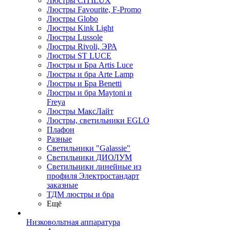
Люстры CITILUX
Люстры Favourite, F-Promo
Люстры Globo
Люстры Kink Light
Люстры Lussole
Люстры Rivoli, ЭРА
Люстры ST LUCE
Люстры и Бра Artis Luce
Люстры и бра Arte Lamp
Люстры и Бра Benetti
Люстры и бра Maytoni и
Freya
Люстры МаксЛайт
Люстры, светильники EGLO
Плафон
Разные
Светильники "Galassie"
Светильники ДИОЛУМ
Светильники линейные из
профиля Электростандарт
заказные
ТДМ люстры и бра
Ещё
Низковольтная аппаратура