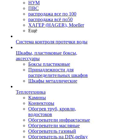
НУМ
ПВС
распродажа все по 100
распродажа всё по50
ХАГЕР (HAGER), Moeller
Ещё
Система контроля протечки воды
Шкафы, пластиковые боксы,
аксессуары
Боксы пластиковые
Принадлежности для
распределительных шкафов
Шкафы металлические
Теплотехника
Камины
Конвекторы
Обогрев труб, кровли,
водостоков
Обогреватели инфрактасные
Обогреватели масляные
Обогреватель газовый
Обогреватель на DIN-рейку