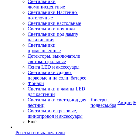
Светильники
люминисцентные
Светильники Настенно-
потолочные
Светильники настольные
Светильники ночники
Светильники под лампу
накаливания
Светильники
промышленные
Детекторы, выключатели
светоконтрольные
Лента LED и аксессуары
Светильники садово-
парковые и на солн. батарее
Фонари
Светильники и лампы LED
для растений
Светильники светодиод.для
Люстры,
Акции
М
лестниц
подвесы,бра
Светильники трековые,
шинопровод и аксессуары
Ещё
Розетки и выключатели