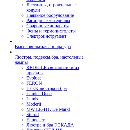
Лестницы, строительные
ходули
Паяльное оборудование
Расходные материалы
Сварочные аппараты
Фены и термопистолеты
Электроинструмент
Высоковольтная аппаратура
Люстры, подвесы,бра, настольные
лампы
REDIGLE светильники из
профиля
Evoluce
FERON
LEEK люстры и бра
Lumina Deco
Lumis
Moderli
MW-LIGHT, De Markt
Stilfort
Евросвет
Люстра и бра ЭСКАДА