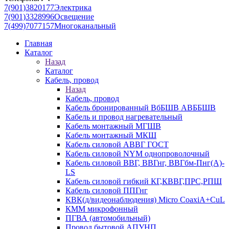
7(901)3820177
Электрика
7(901)3328996
Освещение
7(499)7077157
Многоканальный
Главная
Каталог
Назад
Каталог
Кабель, провод
Назад
Кабель, провод
Кабель бронированный ВбБШВ АВББШВ
Кабель и провод нагревательный
Кабель монтажный МГШВ
Кабель монтажный МКШ
Кабель силовой АВВГ ГОСТ
Кабель силовой NYM однопроволочный
Кабель силовой ВВГ, ВВГнг, ВВГбм-Пнг(А)-
LS
Кабель силовой гибкий КГ,КВВГ,ПРС,РПШ
Кабель силовой ППГнг
КВК(д/видеонаблюдения) Micro CoaxiA+CuL
КММ микрофонный
ПГВА (автомобильный)
Провод бытовой АПУНП