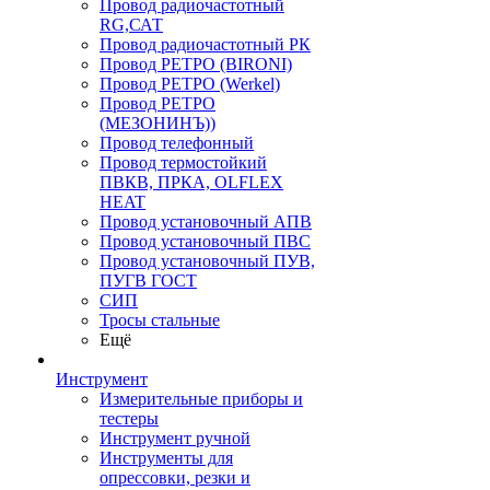
Провод радиочастотный
RG,САТ
Провод радиочастотный РК
Провод РЕТРО (BIRONI)
Провод РЕТРО (Werkel)
Провод РЕТРО
(МЕЗОНИНЪ))
Провод телефонный
Провод термостойкий
ПВКВ, ПРКА, OLFLEX
HEAT
Провод установочный АПВ
Провод установочный ПВС
Провод установочный ПУВ,
ПУГВ ГОСТ
СИП
Тросы стальные
Ещё
Инструмент
Измерительные приборы и
тестеры
Инструмент ручной
Инструменты для
опрессовки, резки и