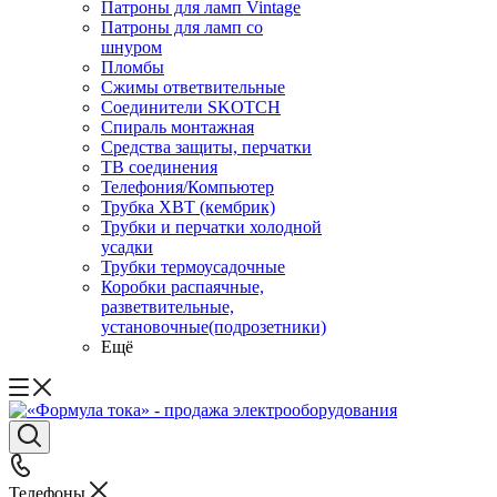
Патроны для ламп Vintage
Патроны для ламп со
шнуром
Пломбы
Сжимы ответвительные
Соединители SKOTCH
Спираль монтажная
Средства защиты, перчатки
ТВ соединения
Телефония/Компьютер
Трубка ХВТ (кембрик)
Трубки и перчатки холодной
усадки
Трубки термоусадочные
Коробки распаячные,
разветвительные,
установочные(подрозетники)
Ещё
Телефоны