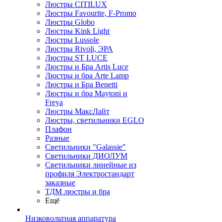
Люстры CITILUX
Люстры Favourite, F-Promo
Люстры Globo
Люстры Kink Light
Люстры Lussole
Люстры Rivoli, ЭРА
Люстры ST LUCE
Люстры и Бра Artis Luce
Люстры и бра Arte Lamp
Люстры и Бра Benetti
Люстры и бра Maytoni и
Freya
Люстры МаксЛайт
Люстры, светильники EGLO
Плафон
Разные
Светильники "Galassie"
Светильники ДИОЛУМ
Светильники линейные из
профиля Электростандарт
заказные
ТДМ люстры и бра
Ещё
Низковольтная аппаратура