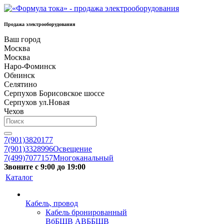
Продажа электрооборудования
Ваш город
Москва
Москва
Наро-Фоминск
Обнинск
Селятино
Серпухов Борисовское шоссе
Серпухов ул.Новая
Чехов
7(901)3820177
7(901)3328996
Освещение
7(499)7077157
Многоканальный
Звоните с 9:00 до 19:00
Каталог
Кабель, провод
Кабель бронированный
ВбБШВ АВББШВ