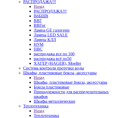
РАСПРОДАЖА!!!
Назад
РАСПРОДАЖА!!!
ВбБШВ
ВВГ
ВВГнг
Лампа GE галогенн
Лампы LED SALE
Лампы КЛЛ
НУМ
ПВС
распродажа все по 100
распродажа всё по50
ХАГЕР (HAGER), Moeller
Система контроля протечки воды
Шкафы, пластиковые боксы, аксессуары
Назад
Шкафы, пластиковые боксы, аксессуары
Боксы пластиковые
Принадлежности для распределительных
шкафов
Шкафы металлические
Теплотехника
Назад
Теплотехника