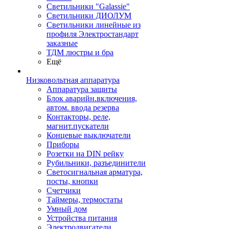
Светильники "Galassie"
Светильники ДИОЛУМ
Светильники линейные из
профиля Электростандарт
заказные
ТДМ люстры и бра
Ещё
Низковольтная аппаратура
Аппаратура защиты
Блок аварийн.включения,
автом. ввода резерва
Контакторы, реле,
магнит.пускатели
Концевые выключатели
Приборы
Розетки на DIN рейку
Рубильники, разъединители
Светосигнальная арматура,
посты, кнопки
Счетчики
Таймеры, термостаты
Умный дом
Устройства питания
Электродвигатели