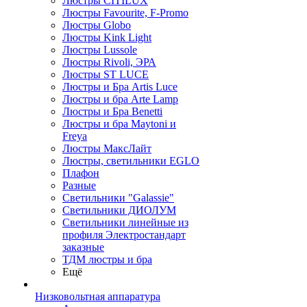
Люстры CITILUX
Люстры Favourite, F-Promo
Люстры Globo
Люстры Kink Light
Люстры Lussole
Люстры Rivoli, ЭРА
Люстры ST LUCE
Люстры и Бра Artis Luce
Люстры и бра Arte Lamp
Люстры и Бра Benetti
Люстры и бра Maytoni и
Freya
Люстры МаксЛайт
Люстры, светильники EGLO
Плафон
Разные
Светильники "Galassie"
Светильники ДИОЛУМ
Светильники линейные из
профиля Электростандарт
заказные
ТДМ люстры и бра
Ещё
Низковольтная аппаратура