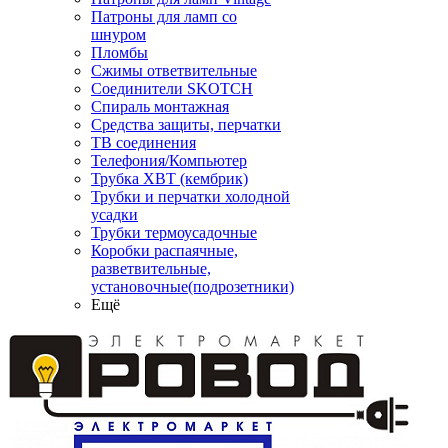
Патроны для ламп со
шнуром
Пломбы
Сжимы ответвительные
Соединители SKOTCH
Спираль монтажная
Средства защиты, перчатки
ТВ соединения
Телефония/Компьютер
Трубка ХВТ (кембрик)
Трубки и перчатки холодной
усадки
Трубки термоусадочные
Коробки распаячные,
разветвительные,
установочные(подрозетники)
Ещё