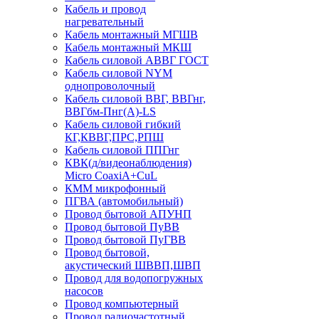
Кабель и провод
нагревательный
Кабель монтажный МГШВ
Кабель монтажный МКШ
Кабель силовой АВВГ ГОСТ
Кабель силовой NYM
однопроволочный
Кабель силовой ВВГ, ВВГнг,
ВВГбм-Пнг(А)-LS
Кабель силовой гибкий
КГ,КВВГ,ПРС,РПШ
Кабель силовой ППГнг
КВК(д/видеонаблюдения)
Micro CoaxiA+CuL
КММ микрофонный
ПГВА (автомобильный)
Провод бытовой АПУНП
Провод бытовой ПуВВ
Провод бытовой ПуГВВ
Провод бытовой,
акустический ШВВП,ШВП
Провод для водопогружных
насосов
Провод компьютерный
Провод радиочастотный