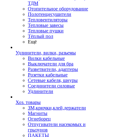
ТДМ
Отопительное оборудование
Полотенцесушители
Тепловентиляторы
Тепловые завесы
Тепловые пушки
Тёплый пол
Ещё
Удлинители, вилки, разьемы
Вилки кабельные
Выключатели для бра
Разветвители, адаптеры
Розетки кабельные
Сетевые кабеля, шнуры
Соединители силовые
Удлинители
Хоз. товары
ЗМ,крючки,клей,держатели
Магниты
Огнеборец
Отпугиватели насекомых и
грызунов
ПАКЕТЫ