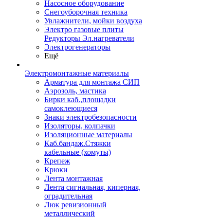
Насосное оборудование
Снегоуборочная техника
Увлажнители, мойки воздуха
Электро газовые плиты
Редукторы Эл.нагреватели
Электрогенераторы
Ещё
Электромонтажные материалы
Арматура для монтажа СИП
Аэрозоль, мастика
Бирки каб.,площадки
самоклеющиеся
Знаки электробезопасности
Изоляторы, колпачки
Изоляционные материалы
Каб.бандаж.Стяжки
кабельные (хомуты)
Крепеж
Крюки
Лента монтажная
Лента сигнальная, киперная,
оградительная
Люк ревизионный
металлический