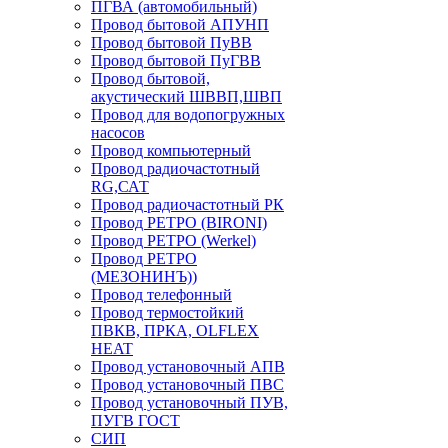
ПГВА (автомобильный)
Провод бытовой АПУНП
Провод бытовой ПуВВ
Провод бытовой ПуГВВ
Провод бытовой,
акустический ШВВП,ШВП
Провод для водопогружных
насосов
Провод компьютерный
Провод радиочастотный
RG,САТ
Провод радиочастотный РК
Провод РЕТРО (BIRONI)
Провод РЕТРО (Werkel)
Провод РЕТРО
(МЕЗОНИНЪ))
Провод телефонный
Провод термостойкий
ПВКВ, ПРКА, OLFLEX
HEAT
Провод установочный АПВ
Провод установочный ПВС
Провод установочный ПУВ,
ПУГВ ГОСТ
СИП