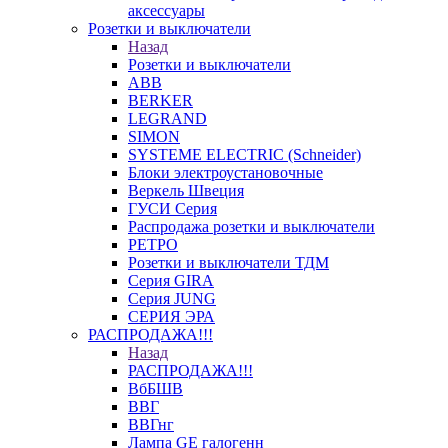
аксессуары
Розетки и выключатели
Назад
Розетки и выключатели
ABB
BERKER
LEGRAND
SIMON
SYSTEME ELECTRIC (Schneider)
Блоки электроустановочные
Веркель Швеция
ГУСИ Серия
Распродажа розетки и выключатели
РЕТРО
Розетки и выключатели ТДМ
Серия GIRA
Серия JUNG
СЕРИЯ ЭРА
РАСПРОДАЖА!!!
Назад
РАСПРОДАЖА!!!
ВбБШВ
ВВГ
ВВГнг
Лампа GE галогенн