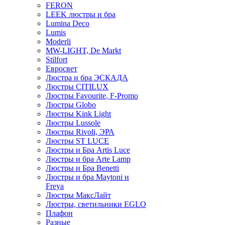
FERON
LEEK люстры и бра
Lumina Deco
Lumis
Moderli
MW-LIGHT, De Markt
Stilfort
Евросвет
Люстра и бра ЭСКАДА
Люстры CITILUX
Люстры Favourite, F-Promo
Люстры Globo
Люстры Kink Light
Люстры Lussole
Люстры Rivoli, ЭРА
Люстры ST LUCE
Люстры и Бра Artis Luce
Люстры и бра Arte Lamp
Люстры и Бра Benetti
Люстры и бра Maytoni и
Freya
Люстры МаксЛайт
Люстры, светильники EGLO
Плафон
Разные