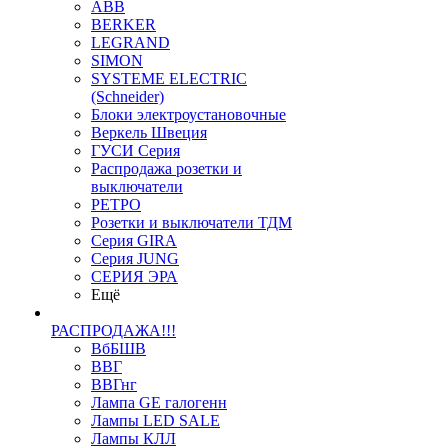
ABB
BERKER
LEGRAND
SIMON
SYSTEME ELECTRIC
(Schneider)
Блоки электроустановочные
Веркель Швеция
ГУСИ Серия
Распродажа розетки и
выключатели
РЕТРО
Розетки и выключатели ТДМ
Серия GIRA
Серия JUNG
СЕРИЯ ЭРА
Ещё
РАСПРОДАЖА!!!
ВбБШВ
ВВГ
ВВГнг
Лампа GE галогенн
Лампы LED SALE
Лампы КЛЛ