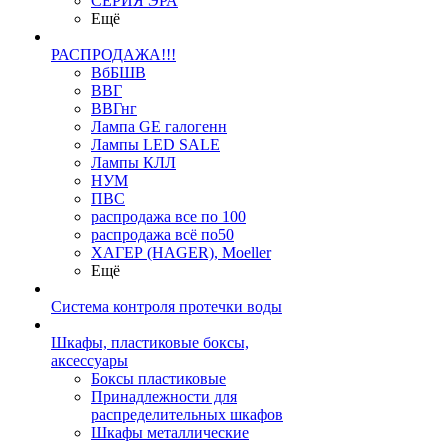
СЕРИЯ ЭРА
Ещё
РАСПРОДАЖА!!!
ВбБШВ
ВВГ
ВВГнг
Лампа GE галогенн
Лампы LED SALE
Лампы КЛЛ
НУМ
ПВС
распродажа все по 100
распродажа всё по50
ХАГЕР (HAGER), Moeller
Ещё
Система контроля протечки воды
Шкафы, пластиковые боксы,
аксессуары
Боксы пластиковые
Принадлежности для
распределительных шкафов
Шкафы металлические