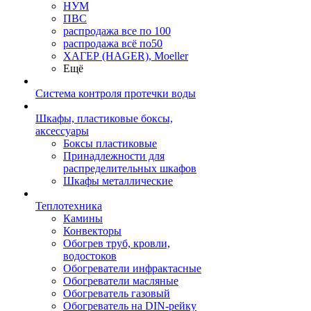
НУМ
ПВС
распродажа все по 100
распродажа всё по50
ХАГЕР (HAGER), Moeller
Ещё
Система контроля протечки воды
Шкафы, пластиковые боксы,
аксессуары
Боксы пластиковые
Принадлежности для
распределительных шкафов
Шкафы металлические
Теплотехника
Камины
Конвекторы
Обогрев труб, кровли,
водостоков
Обогреватели инфрактасные
Обогреватели масляные
Обогреватель газовый
Обогреватель на DIN-рейку