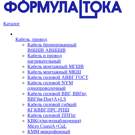
Каталог
Кабель, провод
Кабель бронированный
ВбБШВ АВББШВ
Кабель и провод
нагревательный
Кабель монтажный МГШВ
Кабель монтажный МКШ
Кабель силовой АВВГ ГОСТ
Кабель силовой NYM
однопроволочный
Кабель силовой ВВГ, ВВГнг,
ВВГбм-Пнг(А)-LS
Кабель силовой гибкий
КГ,КВВГ,ПРС,РПШ
Кабель силовой ППГнг
КВК(д/видеонаблюдения)
Micro CoaxiA+CuL
КММ микрофонный