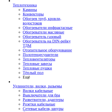
Теплотехника
Камины
Конвекторы
Обогрев труб, кровли,
водостоков
Обогреватели инфрактасные
Обогреватели масляные
Обогреватель газовый
Обогреватель на DIN-рейку
ТДМ
Отопительное оборудование
Полотенцесушители
Тепловентиляторы
Тепловые завесы
Тепловые пушки
Тёплый пол
Ещё
Удлинители, вилки, разьемы
Вилки кабельные
Выключатели для бра
Разветвители, адаптеры
Розетки кабельные
Сетевые кабеля, шнуры