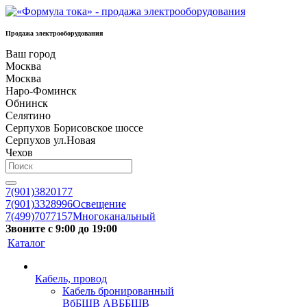
Продажа электрооборудования
Ваш город
Москва
Москва
Наро-Фоминск
Обнинск
Селятино
Серпухов Борисовское шоссе
Серпухов ул.Новая
Чехов
7(901)3820177
7(901)3328996
Освещение
7(499)7077157
Многоканальный
Звоните с 9:00 до 19:00
Каталог
Кабель, провод
Кабель бронированный
ВбБШВ АВББШВ