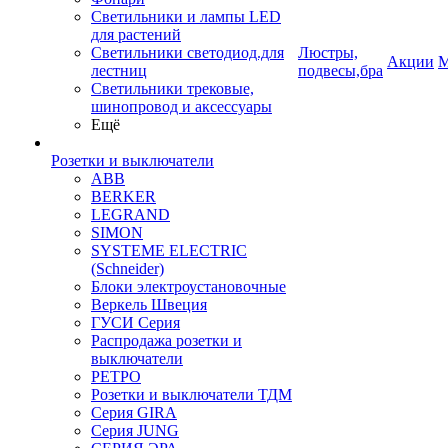
Светильники и лампы LED
для растений
Светильники светодиод.для
Люстры,
Акции
М
лестниц
подвесы,бра
Светильники трековые,
шинопровод и аксессуары
Ещё
Розетки и выключатели
ABB
BERKER
LEGRAND
SIMON
SYSTEME ELECTRIC
(Schneider)
Блоки электроустановочные
Веркель Швеция
ГУСИ Серия
Распродажа розетки и
выключатели
РЕТРО
Розетки и выключатели ТДМ
Серия GIRA
Серия JUNG