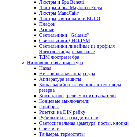
Люстры и Бра Benetti
Люстры и бра Maytoni и Freya
Люстры МаксЛайт
Люстры, светильники EGLO
Плафон
Разные
Светильники "Galassie"
Светильники ДИОЛУМ
Светильники линейные из профиля
Электростандарт заказные
ТДМ люстры и бра
Низковольтная аппаратура
Назад
Низковольтная аппаратура
Аппаратура защиты
Блок аварийн.включения, автом. ввода
резерва
Контакторы, реле, магнит.пускатели
Концевые выключатели
Приборы
Розетки на DIN рейку
Рубильники, разъединители
Светосигнальная арматура, посты, кнопки
Счетчики
Таймеры, термостаты