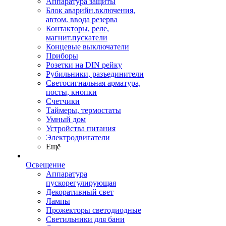
Аппаратура защиты
Блок аварийн.включения,
автом. ввода резерва
Контакторы, реле,
магнит.пускатели
Концевые выключатели
Приборы
Розетки на DIN рейку
Рубильники, разъединители
Светосигнальная арматура,
посты, кнопки
Счетчики
Таймеры, термостаты
Умный дом
Устройства питания
Электродвигатели
Ещё
Освещение
Аппаратура
пускорегулирующая
Декоративный свет
Лампы
Прожекторы светодиодные
Светильники для бани