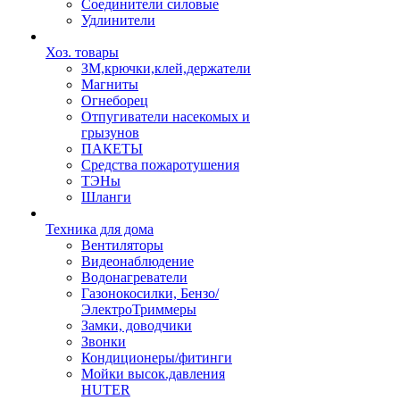
Соединители силовые
Удлинители
Хоз. товары
ЗМ,крючки,клей,держатели
Магниты
Огнеборец
Отпугиватели насекомых и
грызунов
ПАКЕТЫ
Средства пожаротушения
ТЭНы
Шланги
Техника для дома
Вентиляторы
Видеонаблюдение
Водонагреватели
Газонокосилки, Бензо/
ЭлектроТриммеры
Замки, доводчики
Звонки
Кондиционеры/фитинги
Мойки высок.давления
HUTER