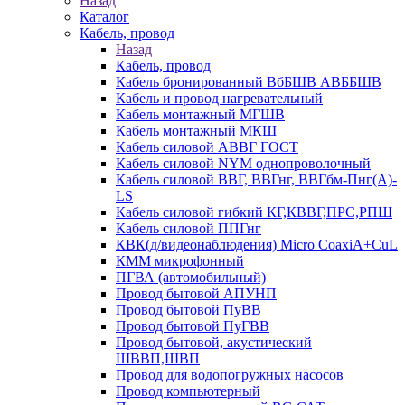
Назад
Каталог
Кабель, провод
Назад
Кабель, провод
Кабель бронированный ВбБШВ АВББШВ
Кабель и провод нагревательный
Кабель монтажный МГШВ
Кабель монтажный МКШ
Кабель силовой АВВГ ГОСТ
Кабель силовой NYM однопроволочный
Кабель силовой ВВГ, ВВГнг, ВВГбм-Пнг(А)-
LS
Кабель силовой гибкий КГ,КВВГ,ПРС,РПШ
Кабель силовой ППГнг
КВК(д/видеонаблюдения) Micro CoaxiA+CuL
КММ микрофонный
ПГВА (автомобильный)
Провод бытовой АПУНП
Провод бытовой ПуВВ
Провод бытовой ПуГВВ
Провод бытовой, акустический
ШВВП,ШВП
Провод для водопогружных насосов
Провод компьютерный