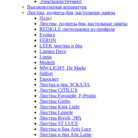
Электроинструмент
Высоковольтная аппаратура
Люстры, подвесы,бра, настольные лампы
Назад
Люстры, подвесы,бра, настольные лампы
REDIGLE светильники из профиля
Evoluce
FERON
LEEK люстры и бра
Lumina Deco
Lumis
Moderli
MW-LIGHT, De Markt
Stilfort
Евросвет
Люстра и бра ЭСКАДА
Люстры CITILUX
Люстры Favourite, F-Promo
Люстры Globo
Люстры Kink Light
Люстры Lussole
Люстры Rivoli, ЭРА
Люстры ST LUCE
Люстры и Бра Artis Luce
Люстры и бра Arte Lamp