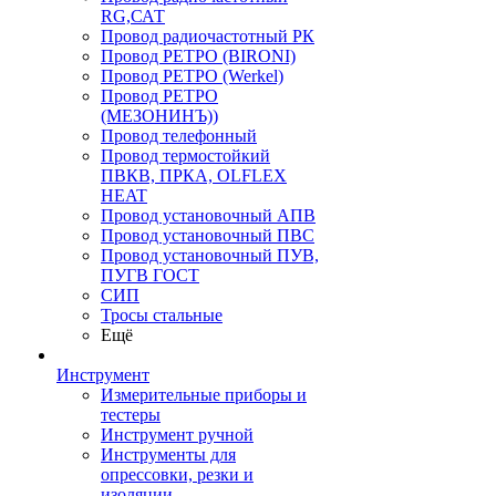
RG,САТ
Провод радиочастотный РК
Провод РЕТРО (BIRONI)
Провод РЕТРО (Werkel)
Провод РЕТРО
(МЕЗОНИНЪ))
Провод телефонный
Провод термостойкий
ПВКВ, ПРКА, OLFLEX
HEAT
Провод установочный АПВ
Провод установочный ПВС
Провод установочный ПУВ,
ПУГВ ГОСТ
СИП
Тросы стальные
Ещё
Инструмент
Измерительные приборы и
тестеры
Инструмент ручной
Инструменты для
опрессовки, резки и
изоляции