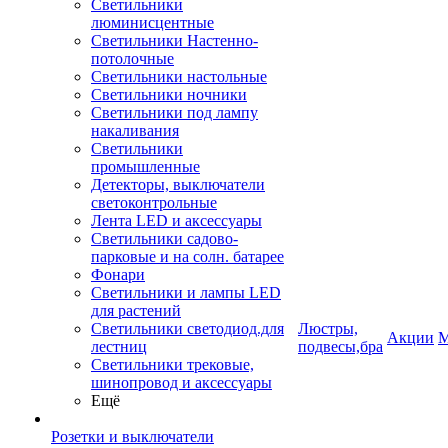
Светильники
люминисцентные
Светильники Настенно-
потолочные
Светильники настольные
Светильники ночники
Светильники под лампу
накаливания
Светильники
промышленные
Детекторы, выключатели
светоконтрольные
Лента LED и аксессуары
Светильники садово-
парковые и на солн. батарее
Фонари
Светильники и лампы LED
для растений
Светильники светодиод.для
Люстры,
Акции
М
лестниц
подвесы,бра
Светильники трековые,
шинопровод и аксессуары
Ещё
Розетки и выключатели