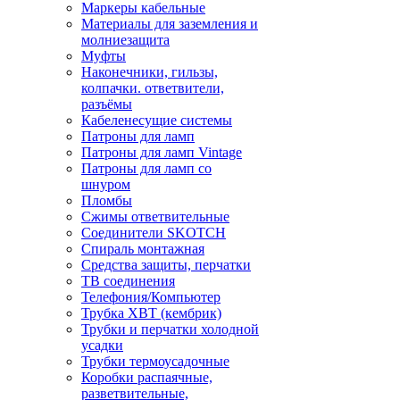
Маркеры кабельные
Материалы для заземления и
молниезащита
Муфты
Наконечники, гильзы,
колпачки. ответвители,
разъёмы
Кабеленесущие системы
Патроны для ламп
Патроны для ламп Vintage
Патроны для ламп со
шнуром
Пломбы
Сжимы ответвительные
Соединители SKOTCH
Спираль монтажная
Средства защиты, перчатки
ТВ соединения
Телефония/Компьютер
Трубка ХВТ (кембрик)
Трубки и перчатки холодной
усадки
Трубки термоусадочные
Коробки распаячные,
разветвительные,