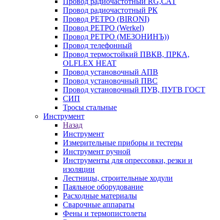
Провод радиочастотный RG,САТ
Провод радиочастотный РК
Провод РЕТРО (BIRONI)
Провод РЕТРО (Werkel)
Провод РЕТРО (МЕЗОНИНЪ))
Провод телефонный
Провод термостойкий ПВКВ, ПРКА,
OLFLEX HEAT
Провод установочный АПВ
Провод установочный ПВС
Провод установочный ПУВ, ПУГВ ГОСТ
СИП
Тросы стальные
Инструмент
Назад
Инструмент
Измерительные приборы и тестеры
Инструмент ручной
Инструменты для опрессовки, резки и
изоляции
Лестницы, строительные ходули
Паяльное оборудование
Расходные материалы
Сварочные аппараты
Фены и термопистолеты