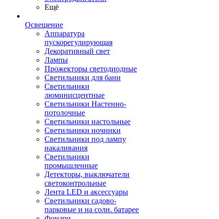
Ещё
Освещение
Аппаратура
пускорегулирующая
Декоративный свет
Лампы
Прожекторы светодиодные
Светильники для бани
Светильники
люминисцентные
Светильники Настенно-
потолочные
Светильники настольные
Светильники ночники
Светильники под лампу
накаливания
Светильники
промышленные
Детекторы, выключатели
светоконтрольные
Лента LED и аксессуары
Светильники садово-
парковые и на солн. батарее
Фонари