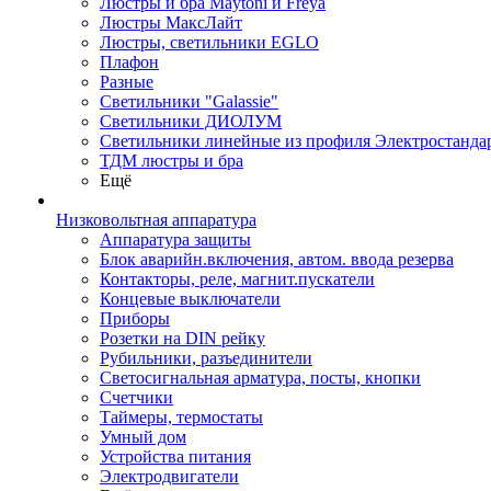
Люстры и бра Maytoni и Freya
Люстры МаксЛайт
Люстры, светильники EGLO
Плафон
Разные
Светильники "Galassie"
Светильники ДИОЛУМ
Светильники линейные из профиля Электростандар
ТДМ люстры и бра
Ещё
Низковольтная аппаратура
Аппаратура защиты
Блок аварийн.включения, автом. ввода резерва
Контакторы, реле, магнит.пускатели
Концевые выключатели
Приборы
Розетки на DIN рейку
Рубильники, разъединители
Светосигнальная арматура, посты, кнопки
Счетчики
Таймеры, термостаты
Умный дом
Устройства питания
Электродвигатели