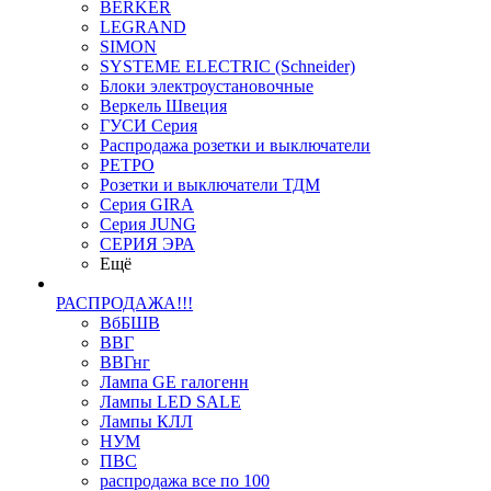
BERKER
LEGRAND
SIMON
SYSTEME ELECTRIC (Schneider)
Блоки электроустановочные
Веркель Швеция
ГУСИ Серия
Распродажа розетки и выключатели
РЕТРО
Розетки и выключатели ТДМ
Серия GIRA
Серия JUNG
СЕРИЯ ЭРА
Ещё
РАСПРОДАЖА!!!
ВбБШВ
ВВГ
ВВГнг
Лампа GE галогенн
Лампы LED SALE
Лампы КЛЛ
НУМ
ПВС
распродажа все по 100