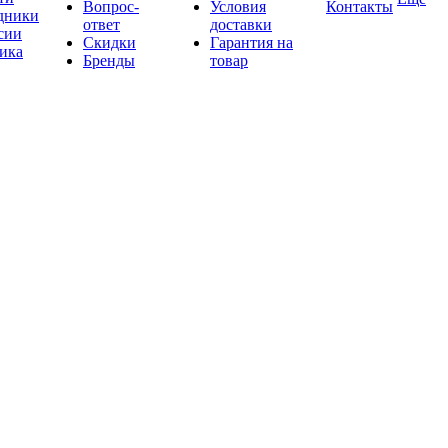
Вопрос-
Условия
Контакты
дники
ответ
доставки
сии
Скидки
Гарантия на
ика
Бренды
товар