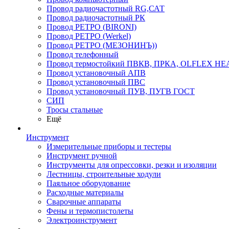
Провод радиочастотный RG,САТ
Провод радиочастотный РК
Провод РЕТРО (BIRONI)
Провод РЕТРО (Werkel)
Провод РЕТРО (МЕЗОНИНЪ))
Провод телефонный
Провод термостойкий ПВКВ, ПРКА, OLFLEX HE
Провод установочный АПВ
Провод установочный ПВС
Провод установочный ПУВ, ПУГВ ГОСТ
СИП
Тросы стальные
Ещё
Инструмент
Измерительные приборы и тестеры
Инструмент ручной
Инструменты для опрессовки, резки и изоляции
Лестницы, строительные ходули
Паяльное оборудование
Расходные материалы
Сварочные аппараты
Фены и термопистолеты
Электроинструмент