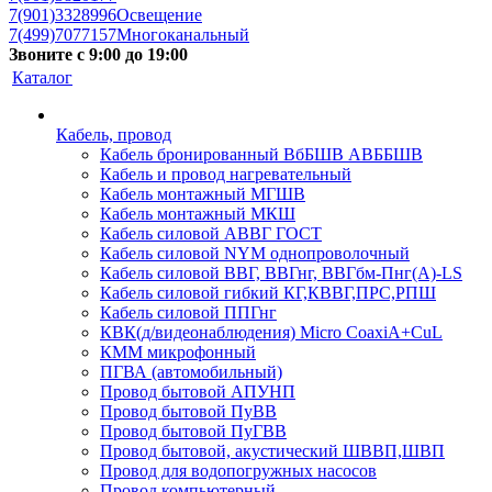
7(901)3328996
Освещение
7(499)7077157
Многоканальный
Звоните с 9:00 до 19:00
Каталог
Кабель, провод
Кабель бронированный ВбБШВ АВББШВ
Кабель и провод нагревательный
Кабель монтажный МГШВ
Кабель монтажный МКШ
Кабель силовой АВВГ ГОСТ
Кабель силовой NYM однопроволочный
Кабель силовой ВВГ, ВВГнг, ВВГбм-Пнг(А)-LS
Кабель силовой гибкий КГ,КВВГ,ПРС,РПШ
Кабель силовой ППГнг
КВК(д/видеонаблюдения) Micro CoaxiA+CuL
КММ микрофонный
ПГВА (автомобильный)
Провод бытовой АПУНП
Провод бытовой ПуВВ
Провод бытовой ПуГВВ
Провод бытовой, акустический ШВВП,ШВП
Провод для водопогружных насосов
Провод компьютерный