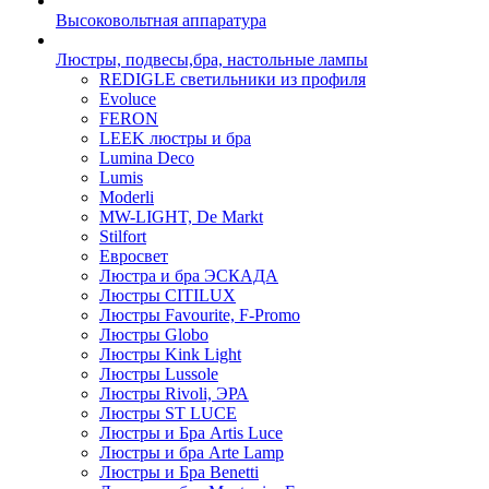
Высоковольтная аппаратура
Люстры, подвесы,бра, настольные лампы
REDIGLE светильники из профиля
Evoluce
FERON
LEEK люстры и бра
Lumina Deco
Lumis
Moderli
MW-LIGHT, De Markt
Stilfort
Евросвет
Люстра и бра ЭСКАДА
Люстры CITILUX
Люстры Favourite, F-Promo
Люстры Globo
Люстры Kink Light
Люстры Lussole
Люстры Rivoli, ЭРА
Люстры ST LUCE
Люстры и Бра Artis Luce
Люстры и бра Arte Lamp
Люстры и Бра Benetti