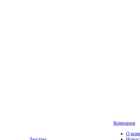
Компания
О ком
Люстры,
Новос