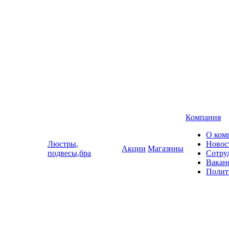
Компания
О ком
Люстры,
Новос
Акции
Магазины
подвесы,бра
Сотру
Вакан
Полит