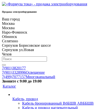
Продажа электрооборудования
Ваш город
Москва
Москва
Наро-Фоминск
Обнинск
Селятино
Серпухов Борисовское шоссе
Серпухов ул.Новая
Чехов
7(901)3820177
7(901)3328996
Освещение
7(499)7077157
Многоканальный
Звоните с 9:00 до 19:00
Каталог
Кабель, провод
Кабель бронированный ВбБШВ АВББШВ
Кабель и провод нагревательный