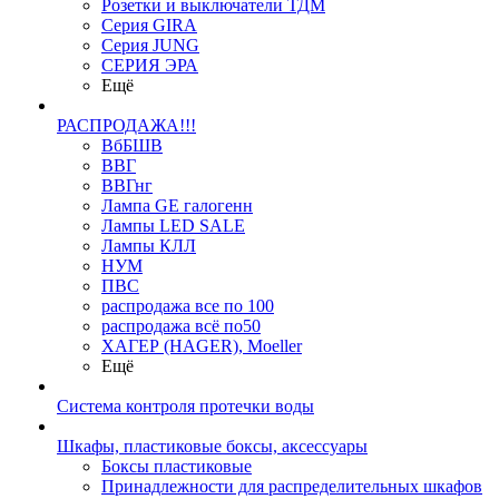
Розетки и выключатели ТДМ
Серия GIRA
Серия JUNG
СЕРИЯ ЭРА
Ещё
РАСПРОДАЖА!!!
ВбБШВ
ВВГ
ВВГнг
Лампа GE галогенн
Лампы LED SALE
Лампы КЛЛ
НУМ
ПВС
распродажа все по 100
распродажа всё по50
ХАГЕР (HAGER), Moeller
Ещё
Система контроля протечки воды
Шкафы, пластиковые боксы, аксессуары
Боксы пластиковые
Принадлежности для распределительных шкафов