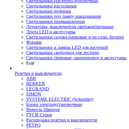
Светильники Настенно-потолочные
Светильники настольные
Светильники ночники
Светильники под лампу накаливания
Светильники промышленные
Детекторы, выключатели светоконтрольные
Лента LED и аксессуары
Светильники садово-парковые и на солн. батарее
Фонари
Светильники и лампы LED для растений
Светильники светодиод.для лестниц
Светильники трековые, шинопровод и аксессуары
Ещё
Розетки и выключатели
ABB
BERKER
LEGRAND
SIMON
SYSTEME ELECTRIC (Schneider)
Блоки электроустановочные
Веркель Швеция
ГУСИ Серия
Распродажа розетки и выключатели
РЕТРО