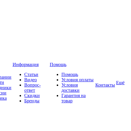
Информация
Помощь
Статьи
Помощь
пании
Видео
Условия оплаты
ти
Ещё
Вопрос-
Условия
Контакты
дники
ответ
доставки
сии
Скидки
Гарантия на
ика
Бренды
товар