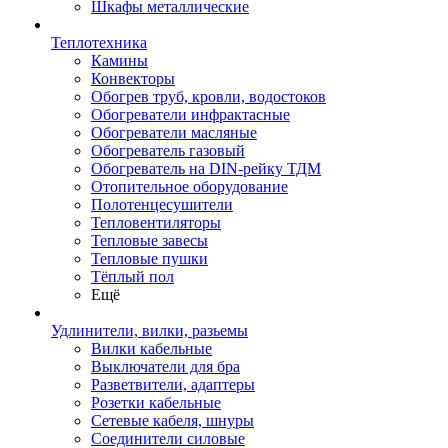
Шкафы металлические
Теплотехника
Камины
Конвекторы
Обогрев труб, кровли, водостоков
Обогреватели инфрактасные
Обогреватели масляные
Обогреватель газовый
Обогреватель на DIN-рейку ТДМ
Отопительное оборудование
Полотенцесушители
Тепловентиляторы
Тепловые завесы
Тепловые пушки
Тёплый пол
Ещё
Удлинители, вилки, разьемы
Вилки кабельные
Выключатели для бра
Разветвители, адаптеры
Розетки кабельные
Сетевые кабеля, шнуры
Соединители силовые