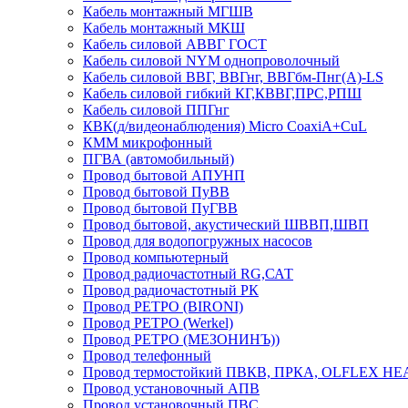
Кабель монтажный МГШВ
Кабель монтажный МКШ
Кабель силовой АВВГ ГОСТ
Кабель силовой NYM однопроволочный
Кабель силовой ВВГ, ВВГнг, ВВГбм-Пнг(А)-LS
Кабель силовой гибкий КГ,КВВГ,ПРС,РПШ
Кабель силовой ППГнг
КВК(д/видеонаблюдения) Micro CoaxiA+CuL
КММ микрофонный
ПГВА (автомобильный)
Провод бытовой АПУНП
Провод бытовой ПуВВ
Провод бытовой ПуГВВ
Провод бытовой, акустический ШВВП,ШВП
Провод для водопогружных насосов
Провод компьютерный
Провод радиочастотный RG,САТ
Провод радиочастотный РК
Провод РЕТРО (BIRONI)
Провод РЕТРО (Werkel)
Провод РЕТРО (МЕЗОНИНЪ))
Провод телефонный
Провод термостойкий ПВКВ, ПРКА, OLFLEX HE
Провод установочный АПВ
Провод установочный ПВС