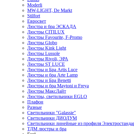
Moderli
MW-LIGHT, De Markt
Stilfort
Евросвет
Люстра и бра ЭСКАДА
Люстры CITILUX
Люстры Favourite, F-Promo
Люстры Globo
Люстры Kink Light
Люстры Lussole
Люстры Rivoli, ЭРА
Люстры ST LUCE
Люстры и Бра Artis Luce
Люстры и бра Arte Lamp
Люстры и Бра Benetti
Люстры и бра Maytoni и Freya
Люстры МаксЛайт
Люстры, светильники EGLO
Плафон
Разные
Светильники "Galassie"
Светильники ДИОЛУМ
Светильники линейные из профиля Электростандар
ТДМ люстры и бра