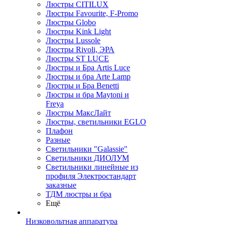
Люстры CITILUX
Люстры Favourite, F-Promo
Люстры Globo
Люстры Kink Light
Люстры Lussole
Люстры Rivoli, ЭРА
Люстры ST LUCE
Люстры и Бра Artis Luce
Люстры и бра Arte Lamp
Люстры и Бра Benetti
Люстры и бра Maytoni и
Freya
Люстры МаксЛайт
Люстры, светильники EGLO
Плафон
Разные
Светильники "Galassie"
Светильники ДИОЛУМ
Светильники линейные из
профиля Электростандарт
заказные
ТДМ люстры и бра
Ещё
Низковольтная аппаратура