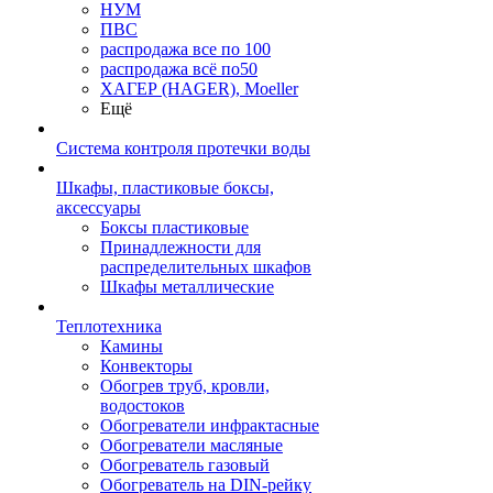
НУМ
ПВС
распродажа все по 100
распродажа всё по50
ХАГЕР (HAGER), Moeller
Ещё
Система контроля протечки воды
Шкафы, пластиковые боксы,
аксессуары
Боксы пластиковые
Принадлежности для
распределительных шкафов
Шкафы металлические
Теплотехника
Камины
Конвекторы
Обогрев труб, кровли,
водостоков
Обогреватели инфрактасные
Обогреватели масляные
Обогреватель газовый
Обогреватель на DIN-рейку