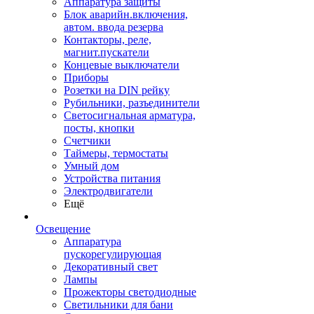
Аппаратура защиты
Блок аварийн.включения,
автом. ввода резерва
Контакторы, реле,
магнит.пускатели
Концевые выключатели
Приборы
Розетки на DIN рейку
Рубильники, разъединители
Светосигнальная арматура,
посты, кнопки
Счетчики
Таймеры, термостаты
Умный дом
Устройства питания
Электродвигатели
Ещё
Освещение
Аппаратура
пускорегулирующая
Декоративный свет
Лампы
Прожекторы светодиодные
Светильники для бани