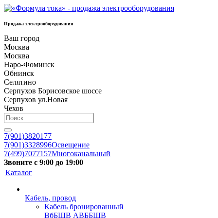
Продажа электрооборудования
Ваш город
Москва
Москва
Наро-Фоминск
Обнинск
Селятино
Серпухов Борисовское шоссе
Серпухов ул.Новая
Чехов
7(901)3820177
7(901)3328996
Освещение
7(499)7077157
Многоканальный
Звоните с 9:00 до 19:00
Каталог
Кабель, провод
Кабель бронированный
ВбБШВ АВББШВ