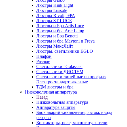
Люстры Globo
Люстры Kink Light
Люстры Lussole
Люстры Rivoli, ЭРА
Люстры ST LUCE
Люстры и Бра Artis Luce
Люстры и бра Arte Lamp
Люстры и Бра Benetti
Люстры и бра Maytoni и Freya
Люстры МаксЛайт
Люстры, светильники EGLO
Плафон
Разные
Светильники "Galassie"
Светильники ДИОЛУМ
Светильники линейные из профиля
Электростандарт заказные
ТДМ люстры и бра
Низковольтная аппаратура
Назад
Низковольтная аппаратура
Аппаратура защиты
Блок аварийн.включения, автом. ввода
резерва
Контакторы, реле, магнит.пускатели