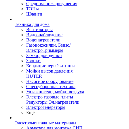
Средства пожаротушения
ТЭНы
Шланги
Техника для дома
Вентиляторы
Видеонаблюдение
Водонагреватели
Газонокосилки, Бензо/
ЭлектроТриммеры
Замки, доводчики
Звонки
Кондиционеры/фитинги
Мойки высок.давления
HUTER
Насосное оборудование
Снегоуборочная техника
Увлажнители, мойки воздуха
Электро газовые плиты
Редукторы Эл.нагреватели
Электрогенераторы
Ещё
Электромонтажные материалы
Арматура для монтажа СИП