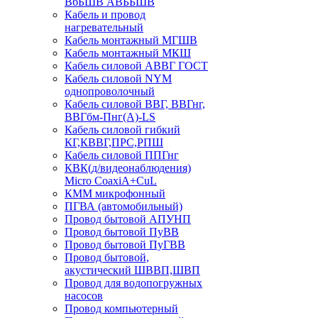
ВбБШВ АВББШВ
Кабель и провод
нагревательный
Кабель монтажный МГШВ
Кабель монтажный МКШ
Кабель силовой АВВГ ГОСТ
Кабель силовой NYM
однопроволочный
Кабель силовой ВВГ, ВВГнг,
ВВГбм-Пнг(А)-LS
Кабель силовой гибкий
КГ,КВВГ,ПРС,РПШ
Кабель силовой ППГнг
КВК(д/видеонаблюдения)
Micro CoaxiA+CuL
КММ микрофонный
ПГВА (автомобильный)
Провод бытовой АПУНП
Провод бытовой ПуВВ
Провод бытовой ПуГВВ
Провод бытовой,
акустический ШВВП,ШВП
Провод для водопогружных
насосов
Провод компьютерный