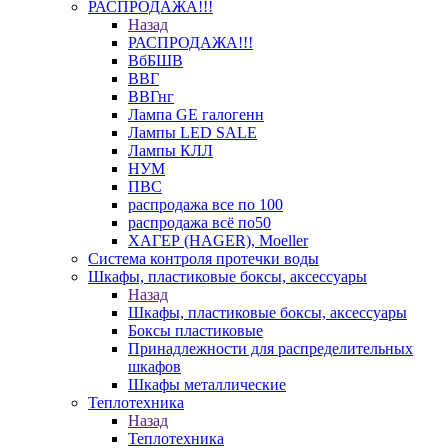
РАСПРОДАЖА!!!
Назад
РАСПРОДАЖА!!!
ВбБШВ
ВВГ
ВВГнг
Лампа GE галогенн
Лампы LED SALE
Лампы КЛЛ
НУМ
ПВС
распродажа все по 100
распродажа всё по50
ХАГЕР (HAGER), Moeller
Система контроля протечки воды
Шкафы, пластиковые боксы, аксессуары
Назад
Шкафы, пластиковые боксы, аксессуары
Боксы пластиковые
Принадлежности для распределительных
шкафов
Шкафы металлические
Теплотехника
Назад
Теплотехника