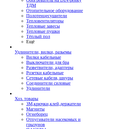
Обогреватель на DIN-рейку
ТДМ
Отопительное оборудование
Полотенцесушители
Тепловентиляторы
Тепловые завесы
Тепловые пушки
Тёплый пол
Ещё
Удлинители, вилки, разьемы
Вилки кабельные
Выключатели для бра
Разветвители, адаптеры
Розетки кабельные
Сетевые кабеля, шнуры
Соединители силовые
Удлинители
Хоз. товары
ЗМ,крючки,клей,держатели
Магниты
Огнеборец
Отпугиватели насекомых и
грызунов