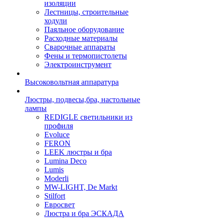
изоляции
Лестницы, строительные
ходули
Паяльное оборудование
Расходные материалы
Сварочные аппараты
Фены и термопистолеты
Электроинструмент
Высоковольтная аппаратура
Люстры, подвесы,бра, настольные
лампы
REDIGLE светильники из
профиля
Evoluce
FERON
LEEK люстры и бра
Lumina Deco
Lumis
Moderli
MW-LIGHT, De Markt
Stilfort
Евросвет
Люстра и бра ЭСКАДА