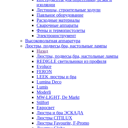
изоляции
Лестницы, строительные ходули
Паяльное оборудование
Расходные материалы
Сварочные аппараты
Фены и термопистолеты
Электроинструмент
Высоковольтная аппаратура
Люстры, подвесы,бра, настольные лампы
Назад
Люстры, подвесы,бра, настольные лампы
REDIGLE светильники из профиля
Evoluce
FERON
LEEK люстры и бра
Lumina Deco
Lumis
Moderli
MW-LIGHT, De Markt
Stilfort
Евросвет
Люстра и бра ЭСКАДА
Люстры CITILUX
Люстры Favourite, F-Promo