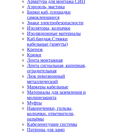
Арматура для монтажа СИП
Аэрозоль, мастика
Бирки каб.,площадки
самоклеющиеся
Знаки электробезопасности
Изоляторы, колпачки
Изоляционные материалы
Каб.бандаж.Стяжки
кабельные (хомуты)
Крепеж
Крюки
Лента монтажная
Лента сигнальная, киперная,
оградительная
Люк ревизионный
металлический
Маркеры кабельные
Материалы для заземления и
молниезащита
Муфты
Наконечники, гильзы,
колпачки. ответвители,
разъёмы
Кабеленесущие системы
Патроны для ламп