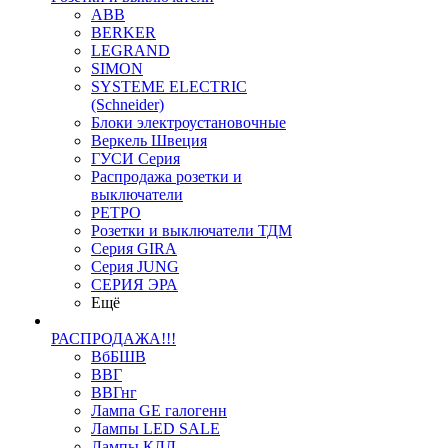
ABB
BERKER
LEGRAND
SIMON
SYSTEME ELECTRIC
(Schneider)
Блоки электроустановочные
Веркель Швеция
ГУСИ Серия
Распродажа розетки и
выключатели
РЕТРО
Розетки и выключатели ТДМ
Серия GIRA
Серия JUNG
СЕРИЯ ЭРА
Ещё
РАСПРОДАЖА!!!
ВбБШВ
ВВГ
ВВГнг
Лампа GE галогенн
Лампы LED SALE
Лампы КЛЛ