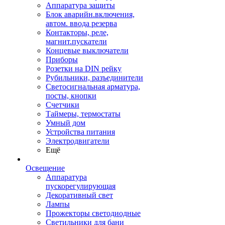
Аппаратура защиты
Блок аварийн.включения,
автом. ввода резерва
Контакторы, реле,
магнит.пускатели
Концевые выключатели
Приборы
Розетки на DIN рейку
Рубильники, разъединители
Светосигнальная арматура,
посты, кнопки
Счетчики
Таймеры, термостаты
Умный дом
Устройства питания
Электродвигатели
Ещё
Освещение
Аппаратура
пускорегулирующая
Декоративный свет
Лампы
Прожекторы светодиодные
Светильники для бани