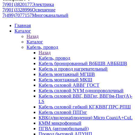
7(901)3820177
Электрика
7(901)3328996
Освещение
7(499)7077157
Многоканальный
Главная
Каталог
Назад
Каталог
Кабель, провод
Назад
Кабель, провод
Кабель бронированный ВбБШВ АВББШВ
Кабель и провод нагревательный
Кабель монтажный МГШВ
Кабель монтажный МКШ
Кабель силовой АВВГ ГОСТ
Кабель силовой NYM однопроволочный
Кабель силовой ВВГ, ВВГнг, ВВГбм-Пнг(А)-
LS
Кабель силовой гибкий КГ,КВВГ,ПРС,РПШ
Кабель силовой ППГнг
КВК(д/видеонаблюдения) Micro CoaxiA+CuL
КММ микрофонный
ПГВА (автомобильный)
Провод бытовой АПУНП