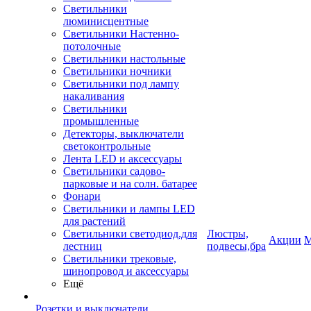
Светильники
люминисцентные
Светильники Настенно-
потолочные
Светильники настольные
Светильники ночники
Светильники под лампу
накаливания
Светильники
промышленные
Детекторы, выключатели
светоконтрольные
Лента LED и аксессуары
Светильники садово-
парковые и на солн. батарее
Фонари
Светильники и лампы LED
для растений
Светильники светодиод.для
Люстры,
Акции
М
лестниц
подвесы,бра
Светильники трековые,
шинопровод и аксессуары
Ещё
Розетки и выключатели