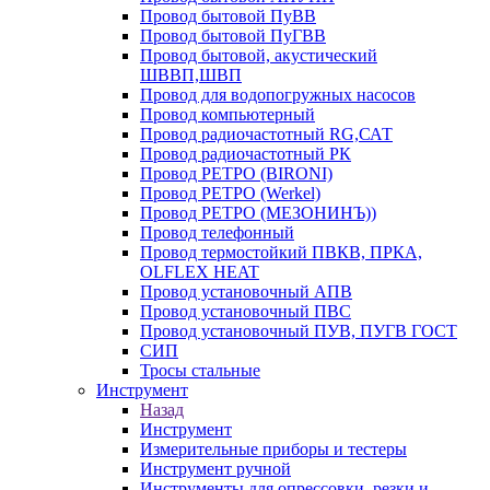
Провод бытовой ПуВВ
Провод бытовой ПуГВВ
Провод бытовой, акустический
ШВВП,ШВП
Провод для водопогружных насосов
Провод компьютерный
Провод радиочастотный RG,САТ
Провод радиочастотный РК
Провод РЕТРО (BIRONI)
Провод РЕТРО (Werkel)
Провод РЕТРО (МЕЗОНИНЪ))
Провод телефонный
Провод термостойкий ПВКВ, ПРКА,
OLFLEX HEAT
Провод установочный АПВ
Провод установочный ПВС
Провод установочный ПУВ, ПУГВ ГОСТ
СИП
Тросы стальные
Инструмент
Назад
Инструмент
Измерительные приборы и тестеры
Инструмент ручной
Инструменты для опрессовки, резки и