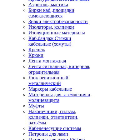
Аэрозоль, мастика
Бирки каб.,площадки
самоклеющиеся
Знаки электробезопасности
Изоляторы, колпачки
Изоляционные материалы
Каб.бандаж.Стяжки
кабельные (хомуты)
Крепеж
Крюки
Лента монтажная
Лента сигнальная, киперная,
оградительная
Люк ревизионный
металлический
Маркеры кабельные
Материалы для заземления и
молниезащита
Муфты
Наконечники, гильзы,
колпачки. ответвители,
разъёмы
Кабеленесущие системы
Патроны для ламп
Патроны для ламп Vintage