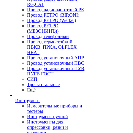
RG,САТ
Провод радиочастотный РК
Провод РЕТРО (BIRONI)
Провод РЕТРО (Werkel)
Провод РЕТРО
(МЕЗОНИНЪ))
Провод телефонный
Провод термостойкий
ПВКВ, ПРКА, OLFLEX
HEAT
Провод установочный АПВ
Провод установочный ПВС
Провод установочный ПУВ,
ПУГВ ГОСТ
СИП
Тросы стальные
Ещё
Инструмент
Измерительные приборы и
тестеры
Инструмент ручной
Инструменты для
опрессовки, резки и
изоляции