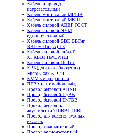
Кабель и провод
нагревательный
Кабель монтажный МГШВ
Кабель монтажный МКШ
Кабель силовой АВВГ ГОСТ
Кабель силовой NYM
однопроволочный
Кабель силовой ВВГ, ВВГнг,
ВВГбм-Пнг(А)-LS
Кабель силовой гибкий
КГ,КВВГ,ПРС,РПШ
Кабель силовой ППГнг
КВК(д/видеонаблюдения)
Micro CoaxiA+CuL
КММ микрофонный
ПГВА (автомобильный)
Провод бытовой АПУНП
Провод бытовой ПуВВ
Провод бытовой ПуГВВ
Провод бытовой,
акустический ШВВП,ШВП
Провод для водопогружных
насосов
Провод компьютерный
Провод радиочастотный