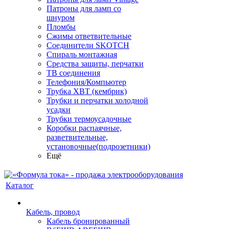
Патроны для ламп со
шнуром
Пломбы
Сжимы ответвительные
Соединители SKOTCH
Спираль монтажная
Средства защиты, перчатки
ТВ соединения
Телефония/Компьютер
Трубка ХВТ (кембрик)
Трубки и перчатки холодной
усадки
Трубки термоусадочные
Коробки распаячные,
разветвительные,
установочные(подрозетники)
Ещё
Каталог
Кабель, провод
Кабель бронированный