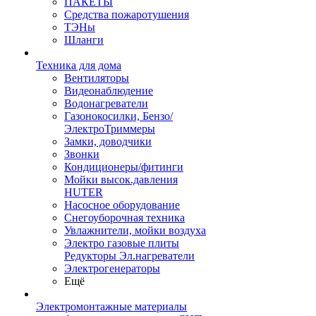
ПАКЕТЫ
Средства пожаротушения
ТЭНы
Шланги
Техника для дома
Вентиляторы
Видеонаблюдение
Водонагреватели
Газонокосилки, Бензо/
ЭлектроТриммеры
Замки, доводчики
Звонки
Кондиционеры/фитинги
Мойки высок.давления
HUTER
Насосное оборудование
Снегоуборочная техника
Увлажнители, мойки воздуха
Электро газовые плиты
Редукторы Эл.нагреватели
Электрогенераторы
Ещё
Электромонтажные материалы