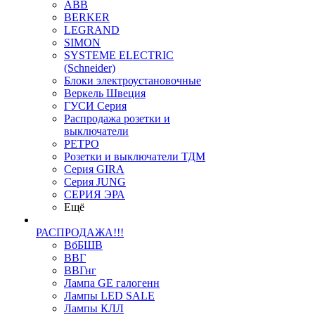
ABB
BERKER
LEGRAND
SIMON
SYSTEME ELECTRIC
(Schneider)
Блоки электроустановочные
Веркель Швеция
ГУСИ Серия
Распродажа розетки и
выключатели
РЕТРО
Розетки и выключатели ТДМ
Серия GIRA
Серия JUNG
СЕРИЯ ЭРА
Ещё
РАСПРОДАЖА!!!
ВбБШВ
ВВГ
ВВГнг
Лампа GE галогенн
Лампы LED SALE
Лампы КЛЛ