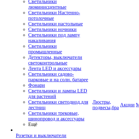
Светильники
люминисцентные
Светильники Настенно-
потолочные
Светильники настольные
Светильники ночники
Светильники под лампу
накаливания
Светильники
промышленные
Детекторы, выключатели
светоконтрольные
Лента LED и аксессуары
Светильники садово-
парковые и на солн. батарее
Фонари
Светильники и лампы LED
для растений
Светильники светодиод.для
Люстры,
Акции
М
лестниц
подвесы,бра
Светильники трековые,
шинопровод и аксессуары
Ещё
Розетки и выключатели