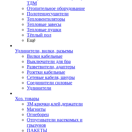
ТДМ
Отопительное оборудование
Полотенцесушители
Тепловентиляторы
Тепловые завесы
Тепловые пушки
Тёплый пол
Ещё
Удлинители, вилки, разьемы
Вилки кабельные
Выключатели для бра
Разветвители, адаптеры
Розетки кабельные
Сетевые кабеля, шнуры
Соединители силовые
Удлинители
Хоз. товары
ЗМ,крючки,клей,держатели
Магниты
Огнеборец
Отпугиватели насекомых и
грызунов
ПАКЕТЫ