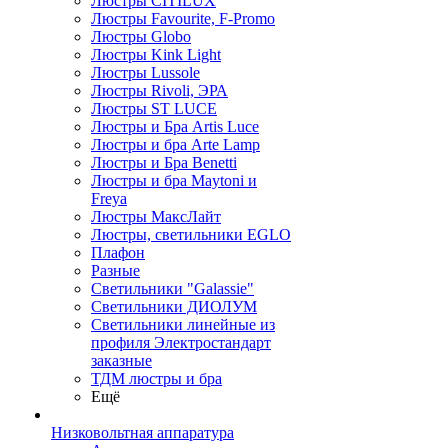
Люстры CITILUX
Люстры Favourite, F-Promo
Люстры Globo
Люстры Kink Light
Люстры Lussole
Люстры Rivoli, ЭРА
Люстры ST LUCE
Люстры и Бра Artis Luce
Люстры и бра Arte Lamp
Люстры и Бра Benetti
Люстры и бра Maytoni и
Freya
Люстры МаксЛайт
Люстры, светильники EGLO
Плафон
Разные
Светильники "Galassie"
Светильники ДИОЛУМ
Светильники линейные из
профиля Электростандарт
заказные
ТДМ люстры и бра
Ещё
Низковольтная аппаратура