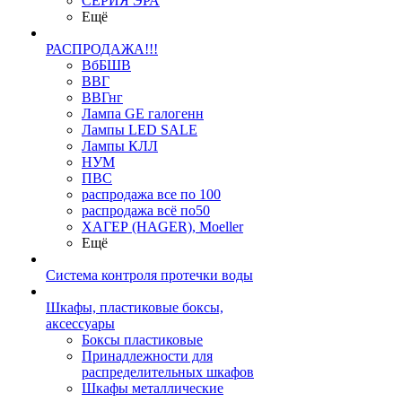
СЕРИЯ ЭРА
Ещё
РАСПРОДАЖА!!!
ВбБШВ
ВВГ
ВВГнг
Лампа GE галогенн
Лампы LED SALE
Лампы КЛЛ
НУМ
ПВС
распродажа все по 100
распродажа всё по50
ХАГЕР (HAGER), Moeller
Ещё
Система контроля протечки воды
Шкафы, пластиковые боксы,
аксессуары
Боксы пластиковые
Принадлежности для
распределительных шкафов
Шкафы металлические