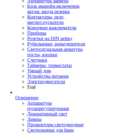
Аппаратура защиты
Блок аварийн.включения,
автом. ввода резерва
Контакторы, реле,
магнит.пускатели
Концевые выключатели
Приборы
Розетки на DIN рейку
Рубильники, разъединители
Светосигнальная арматура,
посты, кнопки
Счетчики
Таймеры, термостаты
Умный дом
Устройства питания
Электродвигатели
Ещё
Освещение
Аппаратура
пускорегулирующая
Декоративный свет
Лампы
Прожекторы светодиодные
Светильники для бани