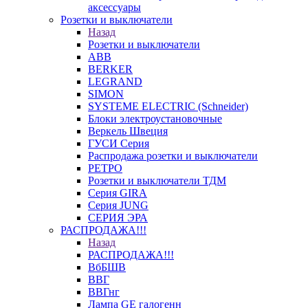
аксессуары
Розетки и выключатели
Назад
Розетки и выключатели
ABB
BERKER
LEGRAND
SIMON
SYSTEME ELECTRIC (Schneider)
Блоки электроустановочные
Веркель Швеция
ГУСИ Серия
Распродажа розетки и выключатели
РЕТРО
Розетки и выключатели ТДМ
Серия GIRA
Серия JUNG
СЕРИЯ ЭРА
РАСПРОДАЖА!!!
Назад
РАСПРОДАЖА!!!
ВбБШВ
ВВГ
ВВГнг
Лампа GE галогенн