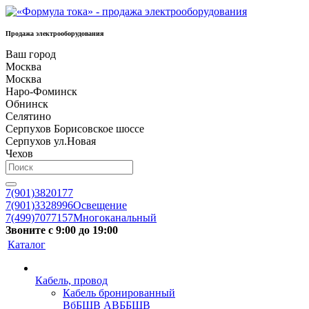
Продажа электрооборудования
Ваш город
Москва
Москва
Наро-Фоминск
Обнинск
Селятино
Серпухов Борисовское шоссе
Серпухов ул.Новая
Чехов
7(901)3820177
7(901)3328996
Освещение
7(499)7077157
Многоканальный
Звоните с 9:00 до 19:00
Каталог
Кабель, провод
Кабель бронированный
ВбБШВ АВББШВ