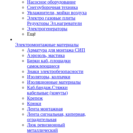
Насосное оборудование
Снегоуборочная техника
Увлажнители, мойки воздуха
Электро газовые плиты
Редукторы Эл.нагреватели
Электрогенераторы
Ещё
Электромонтажные материалы
Арматура для монтажа СИП
Аэрозоль, мастика
Бирки каб.,площадки
самоклеющиеся
Знаки электробезопасности
Изоляторы, колпачки
Изоляционные материалы
Каб.бандаж.Стяжки
кабельные (хомуты)
Крепеж
Крюки
Лента монтажная
Лента сигнальная, киперная,
оградительная
Люк ревизионный
металлический