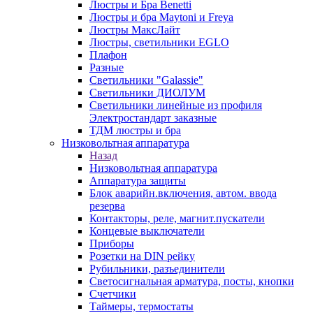
Люстры и Бра Benetti
Люстры и бра Maytoni и Freya
Люстры МаксЛайт
Люстры, светильники EGLO
Плафон
Разные
Светильники "Galassie"
Светильники ДИОЛУМ
Светильники линейные из профиля
Электростандарт заказные
ТДМ люстры и бра
Низковольтная аппаратура
Назад
Низковольтная аппаратура
Аппаратура защиты
Блок аварийн.включения, автом. ввода
резерва
Контакторы, реле, магнит.пускатели
Концевые выключатели
Приборы
Розетки на DIN рейку
Рубильники, разъединители
Светосигнальная арматура, посты, кнопки
Счетчики
Таймеры, термостаты