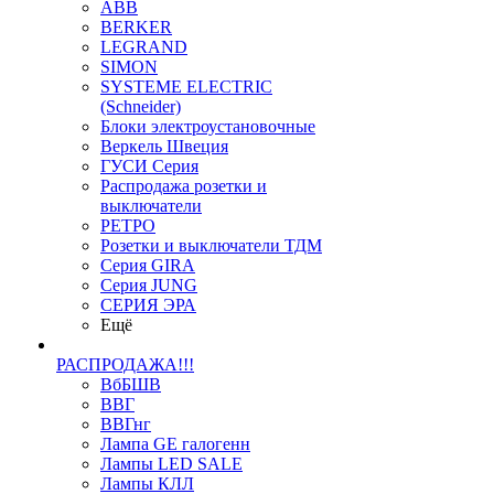
ABB
BERKER
LEGRAND
SIMON
SYSTEME ELECTRIC
(Schneider)
Блоки электроустановочные
Веркель Швеция
ГУСИ Серия
Распродажа розетки и
выключатели
РЕТРО
Розетки и выключатели ТДМ
Серия GIRA
Серия JUNG
СЕРИЯ ЭРА
Ещё
РАСПРОДАЖА!!!
ВбБШВ
ВВГ
ВВГнг
Лампа GE галогенн
Лампы LED SALE
Лампы КЛЛ