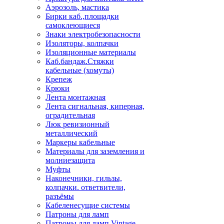
Аэрозоль, мастика
Бирки каб.,площадки
самоклеющиеся
Знаки электробезопасности
Изоляторы, колпачки
Изоляционные материалы
Каб.бандаж.Стяжки
кабельные (хомуты)
Крепеж
Крюки
Лента монтажная
Лента сигнальная, киперная,
оградительная
Люк ревизионный
металлический
Маркеры кабельные
Материалы для заземления и
молниезащита
Муфты
Наконечники, гильзы,
колпачки. ответвители,
разъёмы
Кабеленесущие системы
Патроны для ламп
Патроны для ламп Vintage