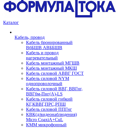
Каталог
Кабель, провод
Кабель бронированный
ВбБШВ АВББШВ
Кабель и провод
нагревательный
Кабель монтажный МГШВ
Кабель монтажный МКШ
Кабель силовой АВВГ ГОСТ
Кабель силовой NYM
однопроволочный
Кабель силовой ВВГ, ВВГнг,
ВВГбм-Пнг(А)-LS
Кабель силовой гибкий
КГ,КВВГ,ПРС,РПШ
Кабель силовой ППГнг
КВК(д/видеонаблюдения)
Micro CoaxiA+CuL
КММ микрофонный