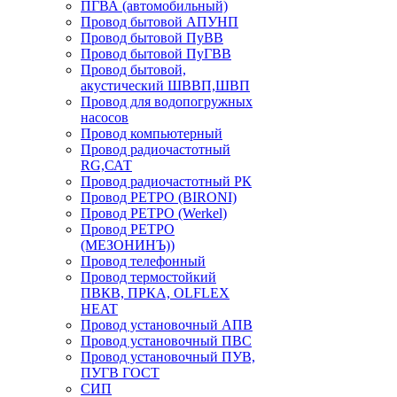
ПГВА (автомобильный)
Провод бытовой АПУНП
Провод бытовой ПуВВ
Провод бытовой ПуГВВ
Провод бытовой,
акустический ШВВП,ШВП
Провод для водопогружных
насосов
Провод компьютерный
Провод радиочастотный
RG,САТ
Провод радиочастотный РК
Провод РЕТРО (BIRONI)
Провод РЕТРО (Werkel)
Провод РЕТРО
(МЕЗОНИНЪ))
Провод телефонный
Провод термостойкий
ПВКВ, ПРКА, OLFLEX
HEAT
Провод установочный АПВ
Провод установочный ПВС
Провод установочный ПУВ,
ПУГВ ГОСТ
СИП