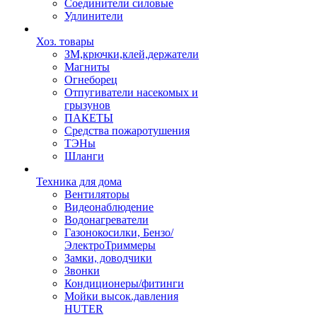
Соединители силовые
Удлинители
Хоз. товары
ЗМ,крючки,клей,держатели
Магниты
Огнеборец
Отпугиватели насекомых и
грызунов
ПАКЕТЫ
Средства пожаротушения
ТЭНы
Шланги
Техника для дома
Вентиляторы
Видеонаблюдение
Водонагреватели
Газонокосилки, Бензо/
ЭлектроТриммеры
Замки, доводчики
Звонки
Кондиционеры/фитинги
Мойки высок.давления
HUTER