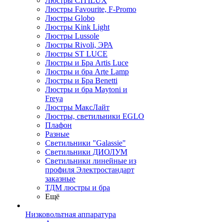
Люстры CITILUX
Люстры Favourite, F-Promo
Люстры Globo
Люстры Kink Light
Люстры Lussole
Люстры Rivoli, ЭРА
Люстры ST LUCE
Люстры и Бра Artis Luce
Люстры и бра Arte Lamp
Люстры и Бра Benetti
Люстры и бра Maytoni и
Freya
Люстры МаксЛайт
Люстры, светильники EGLO
Плафон
Разные
Светильники "Galassie"
Светильники ДИОЛУМ
Светильники линейные из
профиля Электростандарт
заказные
ТДМ люстры и бра
Ещё
Низковольтная аппаратура