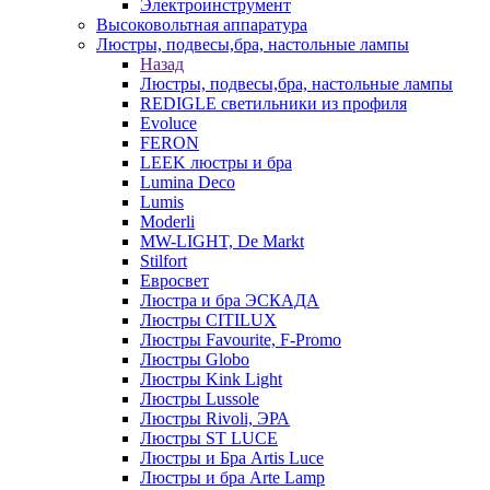
Электроинструмент
Высоковольтная аппаратура
Люстры, подвесы,бра, настольные лампы
Назад
Люстры, подвесы,бра, настольные лампы
REDIGLE светильники из профиля
Evoluce
FERON
LEEK люстры и бра
Lumina Deco
Lumis
Moderli
MW-LIGHT, De Markt
Stilfort
Евросвет
Люстра и бра ЭСКАДА
Люстры CITILUX
Люстры Favourite, F-Promo
Люстры Globo
Люстры Kink Light
Люстры Lussole
Люстры Rivoli, ЭРА
Люстры ST LUCE
Люстры и Бра Artis Luce
Люстры и бра Arte Lamp