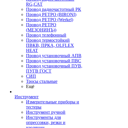
RG,САТ
Провод радиочастотный РК
Провод РЕТРО (BIRONI)
Провод РЕТРО (Werkel)
Провод РЕТРО
(МЕЗОНИНЪ))
Провод телефонный
Провод термостойкий
ПВКВ, ПРКА, OLFLEX
HEAT
Провод установочный АПВ
Провод установочный ПВС
Провод установочный ПУВ,
ПУГВ ГОСТ
СИП
Тросы стальные
Ещё
Инструмент
Измерительные приборы и
тестеры
Инструмент ручной
Инструменты для
опрессовки, резки и
изоляции