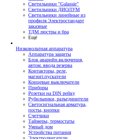
Светильники "Galassie"
Светильники ДИОЛУМ
Светильники линейные из
профиля Электростандарт
заказные
ТДМ люстры и бра
Ещё
Низковольтная аппаратура
Аппаратура защиты
Блок аварийн.включения,
автом. ввода резерва
Контакторы, реле,
магнит.пускатели
Концевые выключатели
Приборы
Розетки на DIN рейку
Рубильники, разъединители
Светосигнальная арматура,
посты, кнопки
Счетчики
Таймеры, термостаты
Умный дом
Устройства питания
Электродвигатели