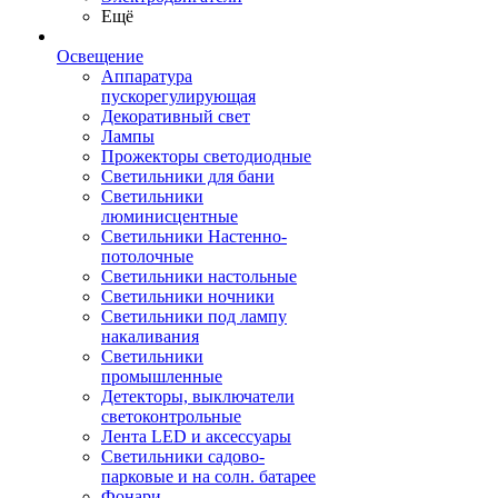
Ещё
Освещение
Аппаратура
пускорегулирующая
Декоративный свет
Лампы
Прожекторы светодиодные
Светильники для бани
Светильники
люминисцентные
Светильники Настенно-
потолочные
Светильники настольные
Светильники ночники
Светильники под лампу
накаливания
Светильники
промышленные
Детекторы, выключатели
светоконтрольные
Лента LED и аксессуары
Светильники садово-
парковые и на солн. батарее
Фонари