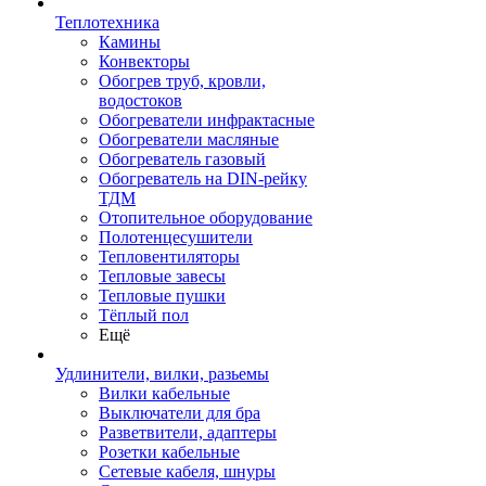
Теплотехника
Камины
Конвекторы
Обогрев труб, кровли,
водостоков
Обогреватели инфрактасные
Обогреватели масляные
Обогреватель газовый
Обогреватель на DIN-рейку
ТДМ
Отопительное оборудование
Полотенцесушители
Тепловентиляторы
Тепловые завесы
Тепловые пушки
Тёплый пол
Ещё
Удлинители, вилки, разьемы
Вилки кабельные
Выключатели для бра
Разветвители, адаптеры
Розетки кабельные
Сетевые кабеля, шнуры