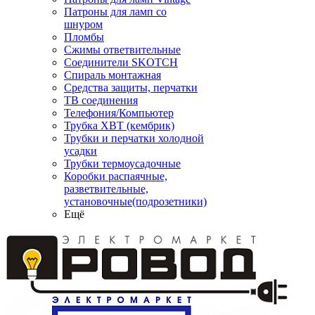
Патроны для ламп со
шнуром
Пломбы
Сжимы ответвительные
Соединители SKOTCH
Спираль монтажная
Средства защиты, перчатки
ТВ соединения
Телефония/Компьютер
Трубка ХВТ (кембрик)
Трубки и перчатки холодной
усадки
Трубки термоусадочные
Коробки распаячные,
разветвительные,
установочные(подрозетники)
Ещё