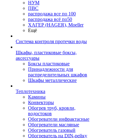
НУМ
ПВС
распродажа все по 100
распродажа всё по50
ХАГЕР (HAGER), Moeller
Ещё
Система контроля протечки воды
Шкафы, пластиковые боксы,
аксессуары
Боксы пластиковые
Принадлежности для
распределительных шкафов
Шкафы металлические
Теплотехника
Камины
Конвекторы
Обогрев труб, кровли,
водостоков
Обогреватели инфрактасные
Обогреватели масляные
Обогреватель газовый
Обогреватель на DIN-рейку