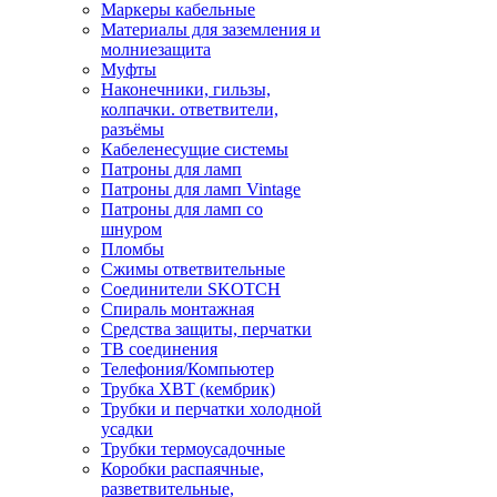
Маркеры кабельные
Материалы для заземления и
молниезащита
Муфты
Наконечники, гильзы,
колпачки. ответвители,
разъёмы
Кабеленесущие системы
Патроны для ламп
Патроны для ламп Vintage
Патроны для ламп со
шнуром
Пломбы
Сжимы ответвительные
Соединители SKOTCH
Спираль монтажная
Средства защиты, перчатки
ТВ соединения
Телефония/Компьютер
Трубка ХВТ (кембрик)
Трубки и перчатки холодной
усадки
Трубки термоусадочные
Коробки распаячные,
разветвительные,