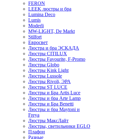
FERON
LEEK люстры и бра
Lumina Deco
Lumis
Moderli
MW-LIGHT, De Markt
Stilfort
Евросвет
Люстра и бра ЭСКАДА
Люстры CITILUX
Люстры Favourite, F-Promo
Люстры Globo
Люстры Kink Light
Люстры Lussole
Люстры Rivoli, ЭРА
Люстры ST LUCE
Люстры и Бра Artis Luce
Люстры и бра Arte Lamp
Люстры и Бра Benetti
Люстры и бра Maytoni и
Freya
Люстры МаксЛайт
Люстры, светильники EGLO
Плафон
Разные