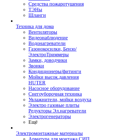
Средства пожаротушения
ТЭНы
Шланги
Техника для дома
Вентиляторы
Видеонаблюдение
Водонагреватели
Газонокосилки, Бензо/
ЭлектроТриммеры
Замки, доводчики
Звонки
Кондиционеры/фитинги
Мойки высок.давления
HUTER
Насосное оборудование
Снегоуборочная техника
Увлажнители, мойки воздуха
Электро газовые плиты
Редукторы Эл.нагреватели
Электрогенераторы
Ещё
Электромонтажные материалы
Арматура для монтажа СИП