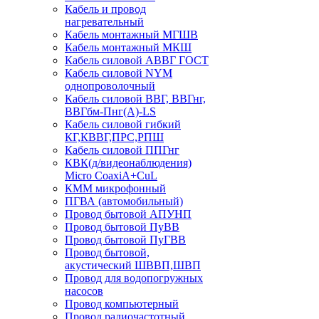
Кабель и провод
нагревательный
Кабель монтажный МГШВ
Кабель монтажный МКШ
Кабель силовой АВВГ ГОСТ
Кабель силовой NYM
однопроволочный
Кабель силовой ВВГ, ВВГнг,
ВВГбм-Пнг(А)-LS
Кабель силовой гибкий
КГ,КВВГ,ПРС,РПШ
Кабель силовой ППГнг
КВК(д/видеонаблюдения)
Micro CoaxiA+CuL
КММ микрофонный
ПГВА (автомобильный)
Провод бытовой АПУНП
Провод бытовой ПуВВ
Провод бытовой ПуГВВ
Провод бытовой,
акустический ШВВП,ШВП
Провод для водопогружных
насосов
Провод компьютерный
Провод радиочастотный