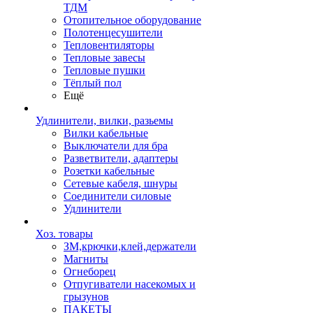
ТДМ
Отопительное оборудование
Полотенцесушители
Тепловентиляторы
Тепловые завесы
Тепловые пушки
Тёплый пол
Ещё
Удлинители, вилки, разьемы
Вилки кабельные
Выключатели для бра
Разветвители, адаптеры
Розетки кабельные
Сетевые кабеля, шнуры
Соединители силовые
Удлинители
Хоз. товары
ЗМ,крючки,клей,держатели
Магниты
Огнеборец
Отпугиватели насекомых и
грызунов
ПАКЕТЫ