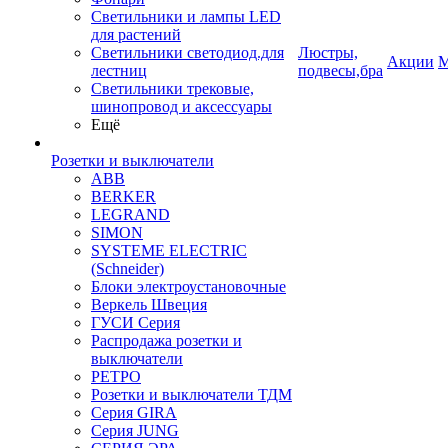
Светильники и лампы LED
для растений
Светильники светодиод.для
Люстры,
Акции
М
лестниц
подвесы,бра
Светильники трековые,
шинопровод и аксессуары
Ещё
Розетки и выключатели
ABB
BERKER
LEGRAND
SIMON
SYSTEME ELECTRIC
(Schneider)
Блоки электроустановочные
Веркель Швеция
ГУСИ Серия
Распродажа розетки и
выключатели
РЕТРО
Розетки и выключатели ТДМ
Серия GIRA
Серия JUNG