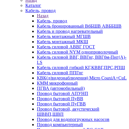
Назад
Каталог
Кабель, провод
Назад
Кабель, провод
Кабель бронированный ВбБШВ АВББШВ
Кабель и провод нагревательный
Кабель монтажный МГШВ
Кабель монтажный МКШ
Кабель силовой АВВГ ГОСТ
Кабель силовой NYM однопроволочный
Кабель силовой ВВГ, ВВГнг, ВВГбм-Пнг(А)-
LS
Кабель силовой гибкий КГ,КВВГ,ПРС,РПШ
Кабель силовой ППГнг
КВК(д/видеонаблюдения) Micro CoaxiA+CuL
КММ микрофонный
ПГВА (автомобильный)
Провод бытовой АПУНП
Провод бытовой ПуВВ
Провод бытовой ПуГВВ
Провод бытовой, акустический
ШВВП,ШВП
Провод для водопогружных насосов
Провод компьютерный