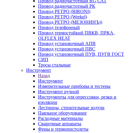
Провод радиочастотный RG,САТ
Провод радиочастотный РК
Провод РЕТРО (BIRONI)
Провод РЕТРО (Werkel)
Провод РЕТРО (МЕЗОНИНЪ))
Провод телефонный
Провод термостойкий ПВКВ, ПРКА,
OLFLEX HEAT
Провод установочный АПВ
Провод установочный ПВС
Провод установочный ПУВ, ПУГВ ГОСТ
СИП
Тросы стальные
Инструмент
Назад
Инструмент
Измерительные приборы и тестеры
Инструмент ручной
Инструменты для опрессовки, резки и
изоляции
Лестницы, строительные ходули
Паяльное оборудование
Расходные материалы
Сварочные аппараты
Фены и термопистолеты