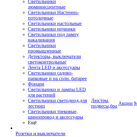
Светильники
люминисцентные
Светильники Настенно-
потолочные
Светильники настольные
Светильники ночники
Светильники под лампу
накаливания
Светильники
промышленные
Детекторы, выключатели
светоконтрольные
Лента LED и аксессуары
Светильники садово-
парковые и на солн. батарее
Фонари
Светильники и лампы LED
для растений
Светильники светодиод.для
Люстры,
Акции
М
лестниц
подвесы,бра
Светильники трековые,
шинопровод и аксессуары
Ещё
Розетки и выключатели