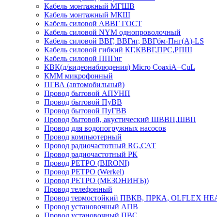
Кабель монтажный МГШВ
Кабель монтажный МКШ
Кабель силовой АВВГ ГОСТ
Кабель силовой NYM однопроволочный
Кабель силовой ВВГ, ВВГнг, ВВГбм-Пнг(А)-LS
Кабель силовой гибкий КГ,КВВГ,ПРС,РПШ
Кабель силовой ППГнг
КВК(д/видеонаблюдения) Micro CoaxiA+CuL
КММ микрофонный
ПГВА (автомобильный)
Провод бытовой АПУНП
Провод бытовой ПуВВ
Провод бытовой ПуГВВ
Провод бытовой, акустический ШВВП,ШВП
Провод для водопогружных насосов
Провод компьютерный
Провод радиочастотный RG,САТ
Провод радиочастотный РК
Провод РЕТРО (BIRONI)
Провод РЕТРО (Werkel)
Провод РЕТРО (МЕЗОНИНЪ))
Провод телефонный
Провод термостойкий ПВКВ, ПРКА, OLFLEX HE
Провод установочный АПВ
Провод установочный ПВС