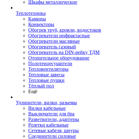
Шкафы металлические
Теплотехника
Камины
Конвекторы
Обогрев труб, кровли, водостоков
Обогреватели инфрактасные
Обогреватели масляные
Обогреватель газовый
Обогреватель на DIN-рейку ТДМ
Отопительное оборудование
Полотенцесушители
Тепловентиляторы
Тепловые завесы
Тепловые пушки
Тёплый пол
Ещё
Удлинители, вилки, разьемы
Вилки кабельные
Выключатели для бра
Разветвители, адаптеры
Розетки кабельные
Сетевые кабеля, шнуры
Соединители силовые