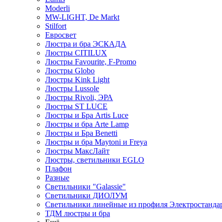
Moderli
MW-LIGHT, De Markt
Stilfort
Евросвет
Люстра и бра ЭСКАДА
Люстры CITILUX
Люстры Favourite, F-Promo
Люстры Globo
Люстры Kink Light
Люстры Lussole
Люстры Rivoli, ЭРА
Люстры ST LUCE
Люстры и Бра Artis Luce
Люстры и бра Arte Lamp
Люстры и Бра Benetti
Люстры и бра Maytoni и Freya
Люстры МаксЛайт
Люстры, светильники EGLO
Плафон
Разные
Светильники "Galassie"
Светильники ДИОЛУМ
Светильники линейные из профиля Электростандар
ТДМ люстры и бра