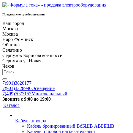
Продажа электрооборудования
Ваш город
Москва
Москва
Наро-Фоминск
Обнинск
Селятино
Серпухов Борисовское шоссе
Серпухов ул.Новая
Чехов
7(901)3820177
7(901)3328996
Освещение
7(499)7077157
Многоканальный
Звоните с 9:00 до 19:00
Каталог
Кабель, провод
Кабель бронированный ВбБШВ АВББШВ
Кабель и провод нагревательный