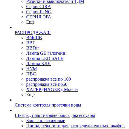
Розетки и выключатели ТДМ
Серия GIRA
Серия JUNG
СЕРИЯ ЭРА
Ещё
РАСПРОДАЖА!!!
ВбБШВ
ВВГ
ВВГнг
Лампа GE галогенн
Лампы LED SALE
Лампы КЛЛ
НУМ
ПВС
распродажа все по 100
распродажа всё по50
ХАГЕР (HAGER), Moeller
Ещё
Система контроля протечки воды
Шкафы, пластиковые боксы, аксессуары
Боксы пластиковые
Принадлежности для распределительных шкафов