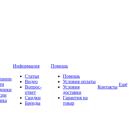
Информация
Помощь
Статьи
Помощь
пании
Видео
Условия оплаты
ти
Ещё
Вопрос-
Условия
Контакты
дники
ответ
доставки
сии
Скидки
Гарантия на
ика
Бренды
товар