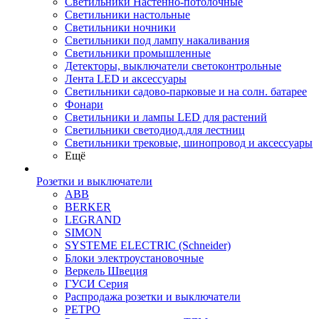
Светильники Настенно-потолочные
Светильники настольные
Светильники ночники
Светильники под лампу накаливания
Светильники промышленные
Детекторы, выключатели светоконтрольные
Лента LED и аксессуары
Светильники садово-парковые и на солн. батарее
Фонари
Светильники и лампы LED для растений
Светильники светодиод.для лестниц
Светильники трековые, шинопровод и аксессуары
Ещё
Розетки и выключатели
ABB
BERKER
LEGRAND
SIMON
SYSTEME ELECTRIC (Schneider)
Блоки электроустановочные
Веркель Швеция
ГУСИ Серия
Распродажа розетки и выключатели
РЕТРО