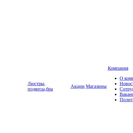
Компания
О ком
Люстры,
Новос
Акции
Магазины
подвесы,бра
Сотру
Вакан
Полит