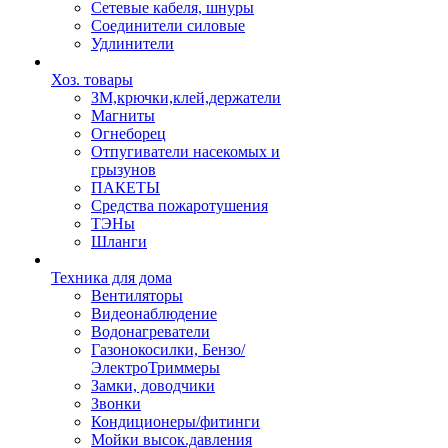
Сетевые кабеля, шнуры
Соединители силовые
Удлинители
Хоз. товары
ЗМ,крючки,клей,держатели
Магниты
Огнеборец
Отпугиватели насекомых и
грызунов
ПАКЕТЫ
Средства пожаротушения
ТЭНы
Шланги
Техника для дома
Вентиляторы
Видеонаблюдение
Водонагреватели
Газонокосилки, Бензо/
ЭлектроТриммеры
Замки, доводчики
Звонки
Кондиционеры/фитинги
Мойки высок.давления