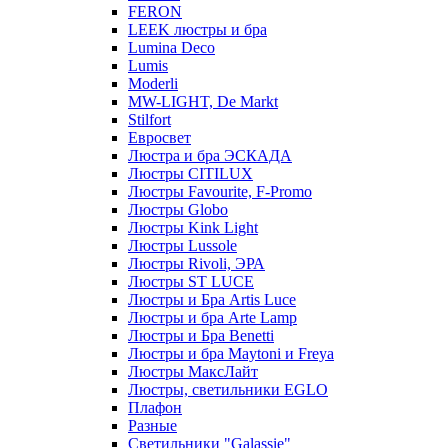
FERON
LEEK люстры и бра
Lumina Deco
Lumis
Moderli
MW-LIGHT, De Markt
Stilfort
Евросвет
Люстра и бра ЭСКАДА
Люстры CITILUX
Люстры Favourite, F-Promo
Люстры Globo
Люстры Kink Light
Люстры Lussole
Люстры Rivoli, ЭРА
Люстры ST LUCE
Люстры и Бра Artis Luce
Люстры и бра Arte Lamp
Люстры и Бра Benetti
Люстры и бра Maytoni и Freya
Люстры МаксЛайт
Люстры, светильники EGLO
Плафон
Разные
Светильники "Galassie"