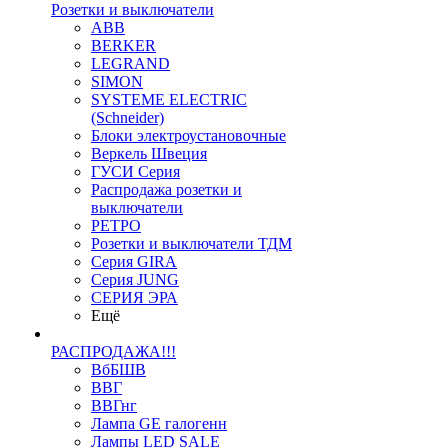
Розетки и выключатели
ABB
BERKER
LEGRAND
SIMON
SYSTEME ELECTRIC
(Schneider)
Блоки электроустановочные
Веркель Швеция
ГУСИ Серия
Распродажа розетки и
выключатели
РЕТРО
Розетки и выключатели ТДМ
Серия GIRA
Серия JUNG
СЕРИЯ ЭРА
Ещё
РАСПРОДАЖА!!!
ВбБШВ
ВВГ
ВВГнг
Лампа GE галогенн
Лампы LED SALE