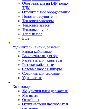
Обогреватель на DIN-рейку
ТДМ
Отопительное оборудование
Полотенцесушители
Тепловентиляторы
Тепловые завесы
Тепловые пушки
Тёплый пол
Ещё
Удлинители, вилки, разьемы
Вилки кабельные
Выключатели для бра
Разветвители, адаптеры
Розетки кабельные
Сетевые кабеля, шнуры
Соединители силовые
Удлинители
Хоз. товары
ЗМ,крючки,клей,держатели
Магниты
Огнеборец
Отпугиватели насекомых и
грызунов