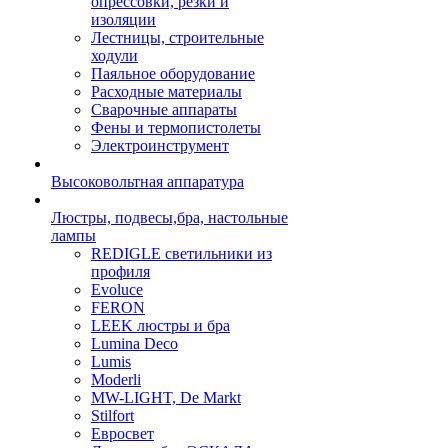
опрессовки, резки и
изоляции
Лестницы, строительные
ходули
Паяльное оборудование
Расходные материалы
Сварочные аппараты
Фены и термопистолеты
Электроинструмент
Высоковольтная аппаратура
Люстры, подвесы,бра, настольные
лампы
REDIGLE светильники из
профиля
Evoluce
FERON
LEEK люстры и бра
Lumina Deco
Lumis
Moderli
MW-LIGHT, De Markt
Stilfort
Евросвет