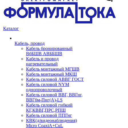
Каталог
Кабель, провод
Кабель бронированный
ВбБШВ АВББШВ
Кабель и провод
нагревательный
Кабель монтажный МГШВ
Кабель монтажный МКШ
Кабель силовой АВВГ ГОСТ
Кабель силовой NYM
однопроволочный
Кабель силовой ВВГ, ВВГнг,
ВВГбм-Пнг(А)-LS
Кабель силовой гибкий
КГ,КВВГ,ПРС,РПШ
Кабель силовой ППГнг
КВК(д/видеонаблюдения)
Micro CoaxiA+CuL