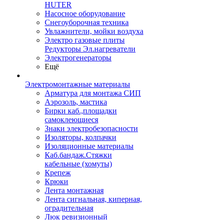
HUTER
Насосное оборудование
Снегоуборочная техника
Увлажнители, мойки воздуха
Электро газовые плиты
Редукторы Эл.нагреватели
Электрогенераторы
Ещё
Электромонтажные материалы
Арматура для монтажа СИП
Аэрозоль, мастика
Бирки каб.,площадки
самоклеющиеся
Знаки электробезопасности
Изоляторы, колпачки
Изоляционные материалы
Каб.бандаж.Стяжки
кабельные (хомуты)
Крепеж
Крюки
Лента монтажная
Лента сигнальная, киперная,
оградительная
Люк ревизионный