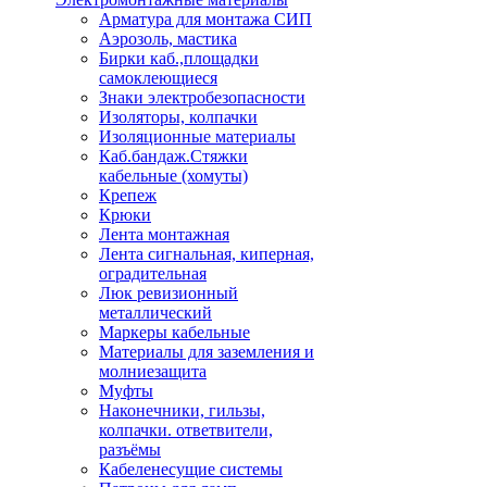
Арматура для монтажа СИП
Аэрозоль, мастика
Бирки каб.,площадки
самоклеющиеся
Знаки электробезопасности
Изоляторы, колпачки
Изоляционные материалы
Каб.бандаж.Стяжки
кабельные (хомуты)
Крепеж
Крюки
Лента монтажная
Лента сигнальная, киперная,
оградительная
Люк ревизионный
металлический
Маркеры кабельные
Материалы для заземления и
молниезащита
Муфты
Наконечники, гильзы,
колпачки. ответвители,
разъёмы
Кабеленесущие системы