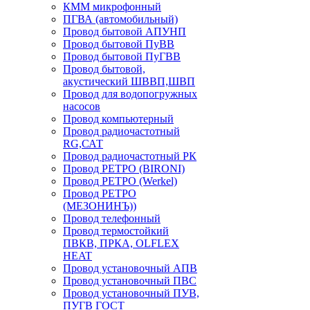
КММ микрофонный
ПГВА (автомобильный)
Провод бытовой АПУНП
Провод бытовой ПуВВ
Провод бытовой ПуГВВ
Провод бытовой,
акустический ШВВП,ШВП
Провод для водопогружных
насосов
Провод компьютерный
Провод радиочастотный
RG,САТ
Провод радиочастотный РК
Провод РЕТРО (BIRONI)
Провод РЕТРО (Werkel)
Провод РЕТРО
(МЕЗОНИНЪ))
Провод телефонный
Провод термостойкий
ПВКВ, ПРКА, OLFLEX
HEAT
Провод установочный АПВ
Провод установочный ПВС
Провод установочный ПУВ,
ПУГВ ГОСТ