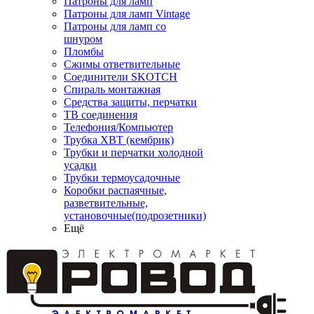
Патроны для ламп
Патроны для ламп Vintage
Патроны для ламп со
шнуром
Пломбы
Сжимы ответвительные
Соединители SKOTCH
Спираль монтажная
Средства защиты, перчатки
ТВ соединения
Телефония/Компьютер
Трубка ХВТ (кембрик)
Трубки и перчатки холодной
усадки
Трубки термоусадочные
Коробки распаячные,
разветвительные,
установочные(подрозетники)
Ещё