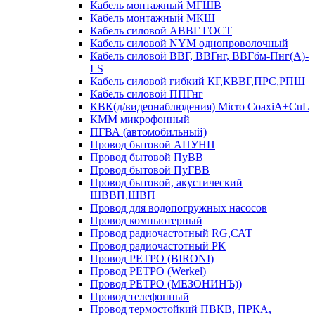
Кабель монтажный МГШВ
Кабель монтажный МКШ
Кабель силовой АВВГ ГОСТ
Кабель силовой NYM однопроволочный
Кабель силовой ВВГ, ВВГнг, ВВГбм-Пнг(А)-
LS
Кабель силовой гибкий КГ,КВВГ,ПРС,РПШ
Кабель силовой ППГнг
КВК(д/видеонаблюдения) Micro CoaxiA+CuL
КММ микрофонный
ПГВА (автомобильный)
Провод бытовой АПУНП
Провод бытовой ПуВВ
Провод бытовой ПуГВВ
Провод бытовой, акустический
ШВВП,ШВП
Провод для водопогружных насосов
Провод компьютерный
Провод радиочастотный RG,САТ
Провод радиочастотный РК
Провод РЕТРО (BIRONI)
Провод РЕТРО (Werkel)
Провод РЕТРО (МЕЗОНИНЪ))
Провод телефонный
Провод термостойкий ПВКВ, ПРКА,