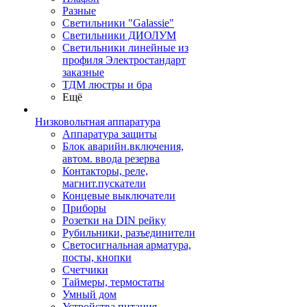
Разные
Светильники "Galassie"
Светильники ДИОЛУМ
Светильники линейные из
профиля Электростандарт
заказные
ТДМ люстры и бра
Ещё
Низковольтная аппаратура
Аппаратура защиты
Блок аварийн.включения,
автом. ввода резерва
Контакторы, реле,
магнит.пускатели
Концевые выключатели
Приборы
Розетки на DIN рейку
Рубильники, разъединители
Светосигнальная арматура,
посты, кнопки
Счетчики
Таймеры, термостаты
Умный дом
Устройства питания