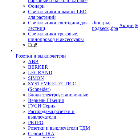
парковые и на солн. батарее
Фонари
Светильники и лампы LED
для растений
Светильники светодиод.для
Люстры,
Акции
М
лестниц
подвесы,бра
Светильники трековые,
шинопровод и аксессуары
Ещё
Розетки и выключатели
ABB
BERKER
LEGRAND
SIMON
SYSTEME ELECTRIC
(Schneider)
Блоки электроустановочные
Веркель Швеция
ГУСИ Серия
Распродажа розетки и
выключатели
РЕТРО
Розетки и выключатели ТДМ
Серия GIRA