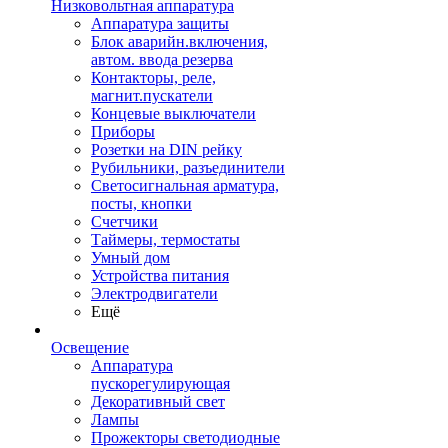
Низковольтная аппаратура
Аппаратура защиты
Блок аварийн.включения,
автом. ввода резерва
Контакторы, реле,
магнит.пускатели
Концевые выключатели
Приборы
Розетки на DIN рейку
Рубильники, разъединители
Светосигнальная арматура,
посты, кнопки
Счетчики
Таймеры, термостаты
Умный дом
Устройства питания
Электродвигатели
Ещё
Освещение
Аппаратура
пускорегулирующая
Декоративный свет
Лампы
Прожекторы светодиодные