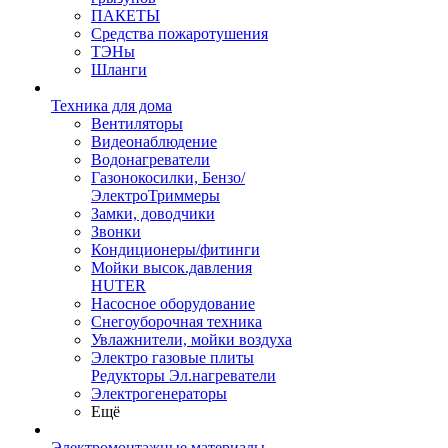
ПАКЕТЫ
Средства пожаротушения
ТЭНы
Шланги
Техника для дома
Вентиляторы
Видеонаблюдение
Водонагреватели
Газонокосилки, Бензо/
ЭлектроТриммеры
Замки, доводчики
Звонки
Кондиционеры/фитинги
Мойки высок.давления
HUTER
Насосное оборудование
Снегоуборочная техника
Увлажнители, мойки воздуха
Электро газовые плиты
Редукторы Эл.нагреватели
Электрогенераторы
Ещё
Электромонтажные материалы