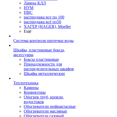
Лампы КЛЛ
НУМ
ПВС
распродажа все по 100
распродажа всё по50
ХАГЕР (HAGER), Moeller
Ещё
Система контроля протечки воды
Шкафы, пластиковые боксы,
аксессуары
Боксы пластиковые
Принадлежности для
распределительных шкафов
Шкафы металлические
Теплотехника
Камины
Конвекторы
Обогрев труб, кровли,
водостоков
Обогреватели инфрактасные
Обогреватели масляные
Обогреватель газовый