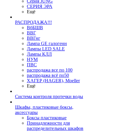
Серия JUNG
СЕРИЯ ЭРА
Ещё
РАСПРОДАЖА!!!
ВбБШВ
ВВГ
ВВГнг
Лампа GE галогенн
Лампы LED SALE
Лампы КЛЛ
НУМ
ПВС
распродажа все по 100
распродажа всё по50
ХАГЕР (HAGER), Moeller
Ещё
Система контроля протечки воды
Шкафы, пластиковые боксы,
аксессуары
Боксы пластиковые
Принадлежности для
распределительных шкафов