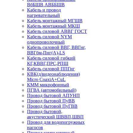
ВбБШВ АВББШВ
Кабель и провод
нагревательный
Кабель монтажный МГШВ
Кабель монтажный МКШ
Кабель силовой АВВГ ГОСТ
Кабель силовой NYM
однопроволочный
Кабель силовой ВВГ, ВВГнг,
ВВГбм-Пнг(А)-LS
Кабель силовой гибкий
КГ,КВВГ,ПРС,РПШ
Кабель силовой ППГнг
КВК(д/видеонаблюдения)
Micro CoaxiA+CuL
КММ микрофонный
ПГВА (автомобильный)
Провод бытовой АПУНП
Провод бытовой ПуВВ
Провод бытовой ПуГВВ
Провод бытовой,
акустический ШВВП,ШВП
Провод для водопогружных
насосов
Провод компьютерный