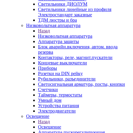
Светильники ДИОЛУМ
Светильники линейные из профиля
Электростандарт заказные
ТДМ люстры и бра
Низковольтная аппаратура
Назад
Низковольтная аппаратура
Аппаратура защиты
Блок аварийн.включения, автом. ввода
резерва
Контакторы, реле, магнит.пускатели
Концевые выключатели
Приборы
Розетки на DIN рейку
Рубильники, разъединители
Светосигнальная арматура, посты, кнопки
Счетчики
Таймеры, термостаты
Умный дом
Устройства питания
Электродвигатели
Освещение
Назад
Освещение
Аппаратура пускорегулирующая