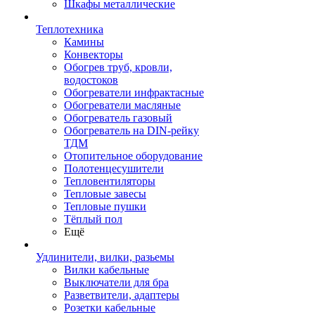
Шкафы металлические
Теплотехника
Камины
Конвекторы
Обогрев труб, кровли,
водостоков
Обогреватели инфрактасные
Обогреватели масляные
Обогреватель газовый
Обогреватель на DIN-рейку
ТДМ
Отопительное оборудование
Полотенцесушители
Тепловентиляторы
Тепловые завесы
Тепловые пушки
Тёплый пол
Ещё
Удлинители, вилки, разьемы
Вилки кабельные
Выключатели для бра
Разветвители, адаптеры
Розетки кабельные