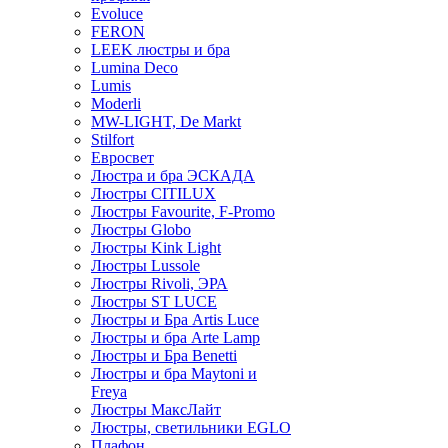
Evoluce
FERON
LEEK люстры и бра
Lumina Deco
Lumis
Moderli
MW-LIGHT, De Markt
Stilfort
Евросвет
Люстра и бра ЭСКАДА
Люстры CITILUX
Люстры Favourite, F-Promo
Люстры Globo
Люстры Kink Light
Люстры Lussole
Люстры Rivoli, ЭРА
Люстры ST LUCE
Люстры и Бра Artis Luce
Люстры и бра Arte Lamp
Люстры и Бра Benetti
Люстры и бра Maytoni и
Freya
Люстры МаксЛайт
Люстры, светильники EGLO
Плафон