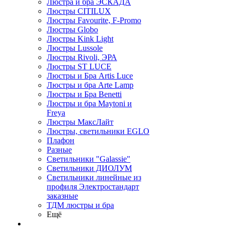
Люстра и бра ЭСКАДА
Люстры CITILUX
Люстры Favourite, F-Promo
Люстры Globo
Люстры Kink Light
Люстры Lussole
Люстры Rivoli, ЭРА
Люстры ST LUCE
Люстры и Бра Artis Luce
Люстры и бра Arte Lamp
Люстры и Бра Benetti
Люстры и бра Maytoni и
Freya
Люстры МаксЛайт
Люстры, светильники EGLO
Плафон
Разные
Светильники "Galassie"
Светильники ДИОЛУМ
Светильники линейные из
профиля Электростандарт
заказные
ТДМ люстры и бра
Ещё