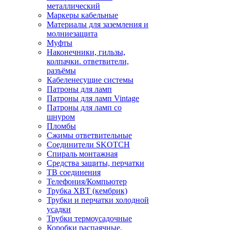
металлический
Маркеры кабельные
Материалы для заземления и
молниезащита
Муфты
Наконечники, гильзы,
колпачки. ответвители,
разъёмы
Кабеленесущие системы
Патроны для ламп
Патроны для ламп Vintage
Патроны для ламп со
шнуром
Пломбы
Сжимы ответвительные
Соединители SKOTCH
Спираль монтажная
Средства защиты, перчатки
ТВ соединения
Телефония/Компьютер
Трубка ХВТ (кембрик)
Трубки и перчатки холодной
усадки
Трубки термоусадочные
Коробки распаячные,