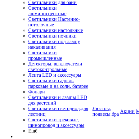
Светильники для бани
Светильники
люминисцентные
Светильники Настенно-
потолочные
Светильники настольные
Светильники ночники
Светильники под лампу
накаливания
Светильники
промышленные
Детекторы, выключатели
светоконтрольные
Лента LED и аксессуары
Светильники садово-
парковые и на солн. батарее
Фонари
Светильники и лампы LED
для растений
Светильники светодиод.для
Люстры,
Акции
М
лестниц
подвесы,бра
Светильники трековые,
шинопровод и аксессуары
Ещё