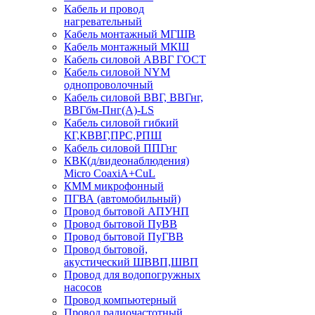
Кабель и провод
нагревательный
Кабель монтажный МГШВ
Кабель монтажный МКШ
Кабель силовой АВВГ ГОСТ
Кабель силовой NYM
однопроволочный
Кабель силовой ВВГ, ВВГнг,
ВВГбм-Пнг(А)-LS
Кабель силовой гибкий
КГ,КВВГ,ПРС,РПШ
Кабель силовой ППГнг
КВК(д/видеонаблюдения)
Micro CoaxiA+CuL
КММ микрофонный
ПГВА (автомобильный)
Провод бытовой АПУНП
Провод бытовой ПуВВ
Провод бытовой ПуГВВ
Провод бытовой,
акустический ШВВП,ШВП
Провод для водопогружных
насосов
Провод компьютерный
Провод радиочастотный