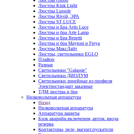
Люстры Globo
Люстры Kink Light
Люстры Lussole
Люстры Rivoli, ЭРА
Люстры ST LUCE
Люстры и Бра Artis Luce
Люстры и бра Arte Lamp
Люстры и Бра Benetti
Люстры и бра Maytoni и Freya
Люстры МаксЛайт
Люстры, светильники EGLO
Плафон
Разные
Светильники "Galassie"
Светильники ДИОЛУМ
Светильники линейные из профиля
Электростандарт заказные
ТДМ люстры и бра
Низковольтная аппаратура
Назад
Низковольтная аппаратура
Аппаратура защиты
Блок аварийн.включения, автом. ввода
резерва
Контакторы, реле, магнит.пускатели