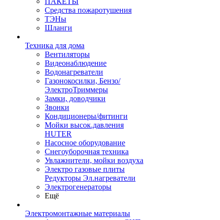
ПАКЕТЫ
Средства пожаротушения
ТЭНы
Шланги
Техника для дома
Вентиляторы
Видеонаблюдение
Водонагреватели
Газонокосилки, Бензо/
ЭлектроТриммеры
Замки, доводчики
Звонки
Кондиционеры/фитинги
Мойки высок.давления
HUTER
Насосное оборудование
Снегоуборочная техника
Увлажнители, мойки воздуха
Электро газовые плиты
Редукторы Эл.нагреватели
Электрогенераторы
Ещё
Электромонтажные материалы