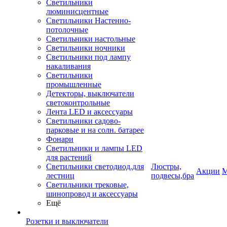
Светильники
люминисцентные
Светильники Настенно-
потолочные
Светильники настольные
Светильники ночники
Светильники под лампу
накаливания
Светильники
промышленные
Детекторы, выключатели
светоконтрольные
Лента LED и аксессуары
Светильники садово-
парковые и на солн. батарее
Фонари
Светильники и лампы LED
для растений
Светильники светодиод.для
Люстры,
Акции
М
лестниц
подвесы,бра
Светильники трековые,
шинопровод и аксессуары
Ещё
Розетки и выключатели