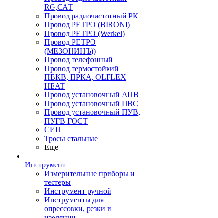
RG,САТ
Провод радиочастотный РК
Провод РЕТРО (BIRONI)
Провод РЕТРО (Werkel)
Провод РЕТРО
(МЕЗОНИНЪ))
Провод телефонный
Провод термостойкий
ПВКВ, ПРКА, OLFLEX
HEAT
Провод установочный АПВ
Провод установочный ПВС
Провод установочный ПУВ,
ПУГВ ГОСТ
СИП
Тросы стальные
Ещё
Инструмент
Измерительные приборы и
тестеры
Инструмент ручной
Инструменты для
опрессовки, резки и
изоляции