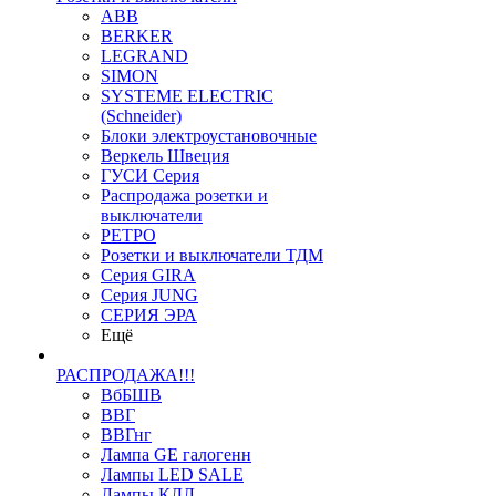
ABB
BERKER
LEGRAND
SIMON
SYSTEME ELECTRIC
(Schneider)
Блоки электроустановочные
Веркель Швеция
ГУСИ Серия
Распродажа розетки и
выключатели
РЕТРО
Розетки и выключатели ТДМ
Серия GIRA
Серия JUNG
СЕРИЯ ЭРА
Ещё
РАСПРОДАЖА!!!
ВбБШВ
ВВГ
ВВГнг
Лампа GE галогенн
Лампы LED SALE
Лампы КЛЛ