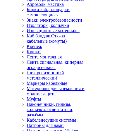
Аэрозоль, мастика
Бирки каб.,площадки
самоклеющиеся
Знаки электробезопасности
Изоляторы, колпачки
Изоляционные материалы
Каб.бандаж.Стяжки
кабельные (хомуты)
Крепеж
Крюки
Лента монтажная
Лента сигнальная, киперная,
оградительная
Люк ревизионный
металлический
Маркеры кабельные
Материалы для заземления и
молниезащита
Муфты
Наконечники, гильзы,
колпачки. ответвители,
разъёмы
Кабеленесущие системы
Патроны для ламп
Патроны для ламп Vintage