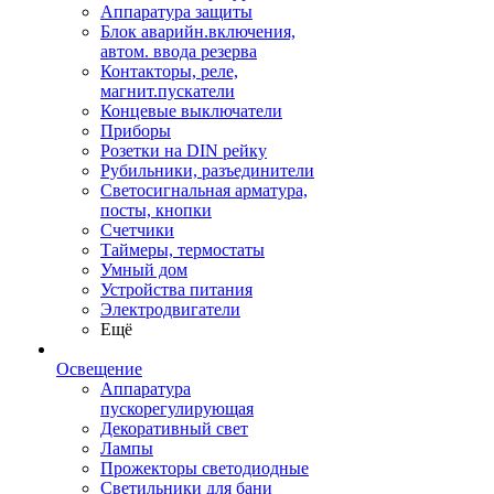
Аппаратура защиты
Блок аварийн.включения,
автом. ввода резерва
Контакторы, реле,
магнит.пускатели
Концевые выключатели
Приборы
Розетки на DIN рейку
Рубильники, разъединители
Светосигнальная арматура,
посты, кнопки
Счетчики
Таймеры, термостаты
Умный дом
Устройства питания
Электродвигатели
Ещё
Освещение
Аппаратура
пускорегулирующая
Декоративный свет
Лампы
Прожекторы светодиодные
Светильники для бани