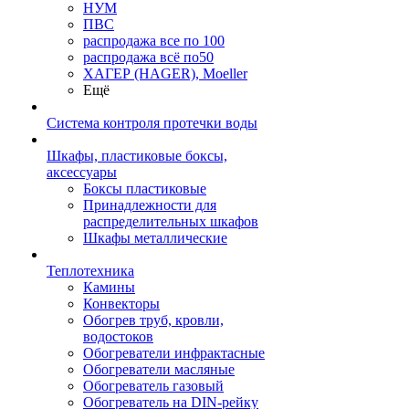
НУМ
ПВС
распродажа все по 100
распродажа всё по50
ХАГЕР (HAGER), Moeller
Ещё
Система контроля протечки воды
Шкафы, пластиковые боксы,
аксессуары
Боксы пластиковые
Принадлежности для
распределительных шкафов
Шкафы металлические
Теплотехника
Камины
Конвекторы
Обогрев труб, кровли,
водостоков
Обогреватели инфрактасные
Обогреватели масляные
Обогреватель газовый
Обогреватель на DIN-рейку