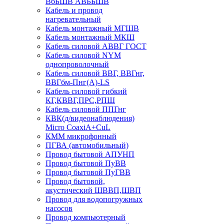
ВбБШВ АВББШВ
Кабель и провод
нагревательный
Кабель монтажный МГШВ
Кабель монтажный МКШ
Кабель силовой АВВГ ГОСТ
Кабель силовой NYM
однопроволочный
Кабель силовой ВВГ, ВВГнг,
ВВГбм-Пнг(А)-LS
Кабель силовой гибкий
КГ,КВВГ,ПРС,РПШ
Кабель силовой ППГнг
КВК(д/видеонаблюдения)
Micro CoaxiA+CuL
КММ микрофонный
ПГВА (автомобильный)
Провод бытовой АПУНП
Провод бытовой ПуВВ
Провод бытовой ПуГВВ
Провод бытовой,
акустический ШВВП,ШВП
Провод для водопогружных
насосов
Провод компьютерный