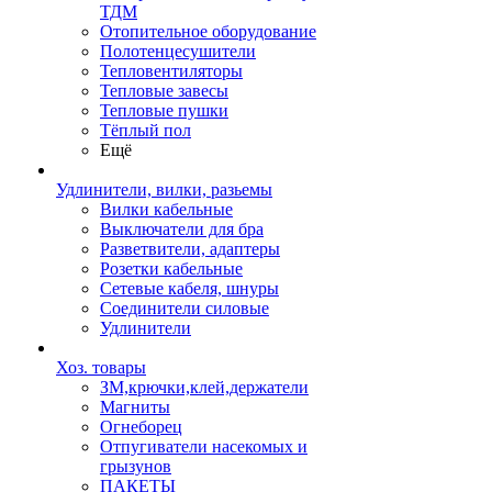
ТДМ
Отопительное оборудование
Полотенцесушители
Тепловентиляторы
Тепловые завесы
Тепловые пушки
Тёплый пол
Ещё
Удлинители, вилки, разьемы
Вилки кабельные
Выключатели для бра
Разветвители, адаптеры
Розетки кабельные
Сетевые кабеля, шнуры
Соединители силовые
Удлинители
Хоз. товары
ЗМ,крючки,клей,держатели
Магниты
Огнеборец
Отпугиватели насекомых и
грызунов
ПАКЕТЫ