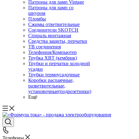
Патроны для ламп Vintage
Патроны для ламп со
шнуром
Пломбы
Сжимы ответвительные
Соединители SKOTCH
Спираль монтажная
Средства защиты, перчатки
ТВ соединения
Телефония/Компьютер
Трубка ХВТ (кембрик)
Трубки и перчатки холодной
усадки
Трубки термоусадочные
Коробки распаячные,
разветвительные,
установочные(подрозетники)
Ещё
Телефоны