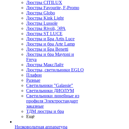
Люстры CITILUX
Люстры Favourite, F-Promo
Люстры Globo
Люстры Kink Light
Люстры Lussole
Люстры Rivoli, ЭРА
Люстры ST LUCE
Люстры и Бра Artis Luce
Люстры и бра Arte Lamp
Люстры и Бра Benetti
Люстры и бра Maytoni и
Freya
Люстры МаксЛайт
Люстры, светильники EGLO
Плафон
Разные
Светильники "Galassie"
Светильники ДИОЛУМ
Светильники линейные из
профиля Электростандарт
заказные
ТДМ люстры и бра
Ещё
Низковольтная аппаратура