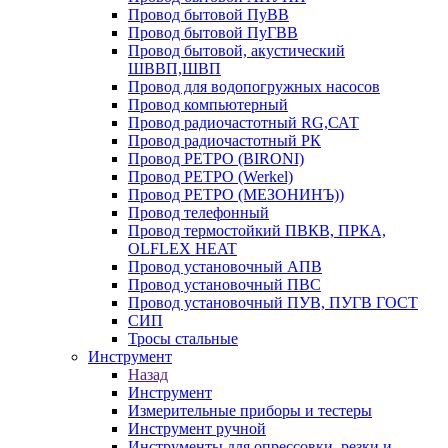
Провод бытовой ПуВВ
Провод бытовой ПуГВВ
Провод бытовой, акустический
ШВВП,ШВП
Провод для водопогружных насосов
Провод компьютерный
Провод радиочастотный RG,САТ
Провод радиочастотный РК
Провод РЕТРО (BIRONI)
Провод РЕТРО (Werkel)
Провод РЕТРО (МЕЗОНИНЪ))
Провод телефонный
Провод термостойкий ПВКВ, ПРКА,
OLFLEX HEAT
Провод установочный АПВ
Провод установочный ПВС
Провод установочный ПУВ, ПУГВ ГОСТ
СИП
Тросы стальные
Инструмент
Назад
Инструмент
Измерительные приборы и тестеры
Инструмент ручной
Инструменты для опрессовки, резки и