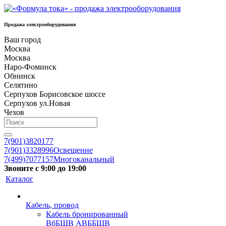
Продажа электрооборудования
Ваш город
Москва
Москва
Наро-Фоминск
Обнинск
Селятино
Серпухов Борисовское шоссе
Серпухов ул.Новая
Чехов
7(901)3820177
7(901)3328996
Освещение
7(499)7077157
Многоканальный
Звоните с 9:00 до 19:00
Каталог
Кабель, провод
Кабель бронированный
ВбБШВ АВББШВ