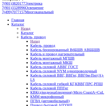
7(901)3820177
Электрика
7(901)3328996
Освещение
7(499)7077157
Многоканальный
Главная
Каталог
Назад
Каталог
Кабель, провод
Назад
Кабель, провод
Кабель бронированный ВбБШВ АВББШВ
Кабель и провод нагревательный
Кабель монтажный МГШВ
Кабель монтажный МКШ
Кабель силовой АВВГ ГОСТ
Кабель силовой NYM однопроволочный
Кабель силовой ВВГ, ВВГнг, ВВГбм-Пнг(А)-
LS
Кабель силовой гибкий КГ,КВВГ,ПРС,РПШ
Кабель силовой ППГнг
КВК(д/видеонаблюдения) Micro CoaxiA+CuL
КММ микрофонный
ПГВА (автомобильный)
Провод бытовой АПУНП