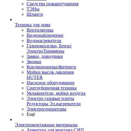
Средства пожаротушения
ТЭНы
Шланги
Техника для дома
Вентиляторы
Видеонаблюдение
Водонагреватели
Газонокосилки, Бензо/
ЭлектроТриммеры
Замки, доводчики
Звонки
Кондиционеры/фитинги
Мойки высок.давления
HUTER
Насосное оборудование
Снегоуборочная техника
Увлажнители, мойки воздуха
Электро газовые плиты
Редукторы Эл.нагреватели
Электрогенераторы
Ещё
Электромонтажные материалы
Арматура для монтажа СИП