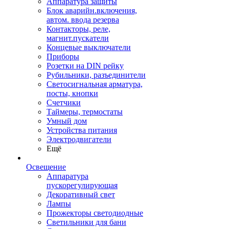
Аппаратура защиты
Блок аварийн.включения,
автом. ввода резерва
Контакторы, реле,
магнит.пускатели
Концевые выключатели
Приборы
Розетки на DIN рейку
Рубильники, разъединители
Светосигнальная арматура,
посты, кнопки
Счетчики
Таймеры, термостаты
Умный дом
Устройства питания
Электродвигатели
Ещё
Освещение
Аппаратура
пускорегулирующая
Декоративный свет
Лампы
Прожекторы светодиодные
Светильники для бани