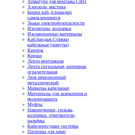
Арматура для монтажа СИП
Аэрозоль, мастика
Бирки каб.,площадки
самоклеющиеся
Знаки электробезопасности
Изоляторы, колпачки
Изоляционные материалы
Каб.бандаж.Стяжки
кабельные (хомуты)
Крепеж
Крюки
Лента монтажная
Лента сигнальная, киперная,
оградительная
Люк ревизионный
металлический
Маркеры кабельные
Материалы для заземления и
молниезащита
Муфты
Наконечники, гильзы,
колпачки. ответвители,
разъёмы
Кабеленесущие системы
Патроны для ламп