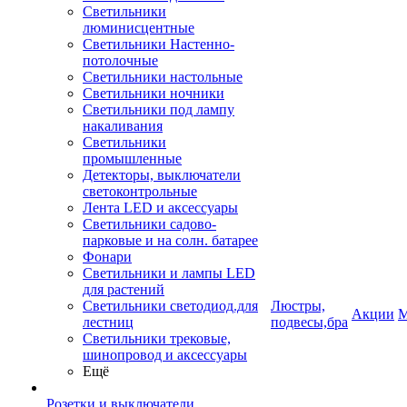
Светильники
люминисцентные
Светильники Настенно-
потолочные
Светильники настольные
Светильники ночники
Светильники под лампу
накаливания
Светильники
промышленные
Детекторы, выключатели
светоконтрольные
Лента LED и аксессуары
Светильники садово-
парковые и на солн. батарее
Фонари
Светильники и лампы LED
для растений
Светильники светодиод.для
Люстры,
Акции
М
лестниц
подвесы,бра
Светильники трековые,
шинопровод и аксессуары
Ещё
Розетки и выключатели