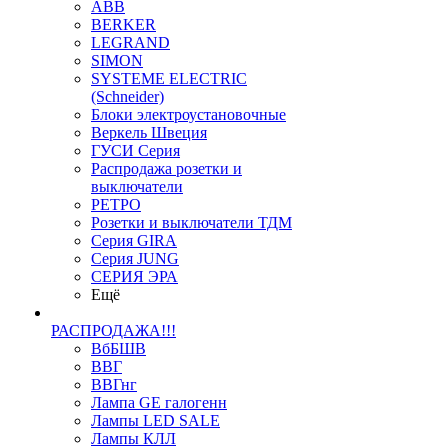
ABB
BERKER
LEGRAND
SIMON
SYSTEME ELECTRIC
(Schneider)
Блоки электроустановочные
Веркель Швеция
ГУСИ Серия
Распродажа розетки и
выключатели
РЕТРО
Розетки и выключатели ТДМ
Серия GIRA
Серия JUNG
СЕРИЯ ЭРА
Ещё
РАСПРОДАЖА!!!
ВбБШВ
ВВГ
ВВГнг
Лампа GE галогенн
Лампы LED SALE
Лампы КЛЛ