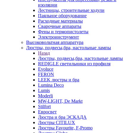
изоляции
Лестницы, строительные ходули
Паяльное оборудование
Расходные материалы
Сварочные аппараты
Фены и термопистолеты
Электроинструмент
Высоковольтная аппаратура
Люстры, подвесы,бра, настольные лампы
Назад
Люстры, подвесы,бра, настольные лампы
REDIGLE светильники из профиля
Evoluce
FERON
LEEK люстры и бра
Lumina Deco
Lumis
Moderli
MW-LIGHT, De Markt
Stilfort
Евросвет
Люстра и бра ЭСКАДА
Люстры CITILUX
Люстры Favourite, F-Promo