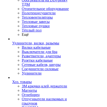
Обогреватель на DIN-рейку
ТДМ
Отопительное оборудование
Полотенцесушители
Тепловентиляторы
Тепловые завесы
Тепловые пушки
Тёплый пол
Ещё
Удлинители, вилки, разьемы
Вилки кабельные
Выключатели для бра
Разветвители, адаптеры
Розетки кабельные
Сетевые кабеля, шнуры
Соединители силовые
Удлинители
Хоз. товары
ЗМ,крючки,клей,держатели
Магниты
Огнеборец
Отпугиватели насекомых и
грызунов