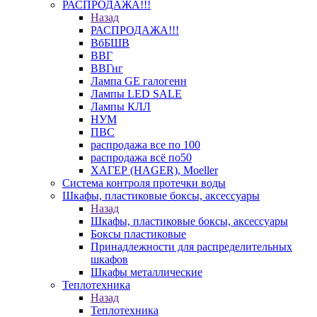
РАСПРОДАЖА!!!
Назад
РАСПРОДАЖА!!!
ВбБШВ
ВВГ
ВВГнг
Лампа GE галогенн
Лампы LED SALE
Лампы КЛЛ
НУМ
ПВС
распродажа все по 100
распродажа всё по50
ХАГЕР (HAGER), Moeller
Система контроля протечки воды
Шкафы, пластиковые боксы, аксессуары
Назад
Шкафы, пластиковые боксы, аксессуары
Боксы пластиковые
Принадлежности для распределительных
шкафов
Шкафы металлические
Теплотехника
Назад
Теплотехника