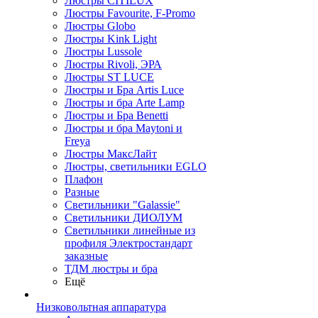
Люстры CITILUX
Люстры Favourite, F-Promo
Люстры Globo
Люстры Kink Light
Люстры Lussole
Люстры Rivoli, ЭРА
Люстры ST LUCE
Люстры и Бра Artis Luce
Люстры и бра Arte Lamp
Люстры и Бра Benetti
Люстры и бра Maytoni и
Freya
Люстры МаксЛайт
Люстры, светильники EGLO
Плафон
Разные
Светильники "Galassie"
Светильники ДИОЛУМ
Светильники линейные из
профиля Электростандарт
заказные
ТДМ люстры и бра
Ещё
Низковольтная аппаратура