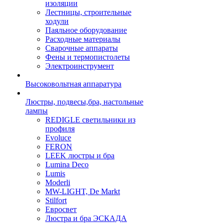
изоляции
Лестницы, строительные
ходули
Паяльное оборудование
Расходные материалы
Сварочные аппараты
Фены и термопистолеты
Электроинструмент
Высоковольтная аппаратура
Люстры, подвесы,бра, настольные
лампы
REDIGLE светильники из
профиля
Evoluce
FERON
LEEK люстры и бра
Lumina Deco
Lumis
Moderli
MW-LIGHT, De Markt
Stilfort
Евросвет
Люстра и бра ЭСКАДА