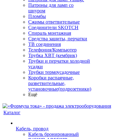
Патроны для ламп со
шнуром
Пломбы
Сжимы ответвительные
Соединители SKOTCH
Спираль монтажная
Средства защиты, перчатки
ТВ соединения
Телефония/Компьютер
Трубка ХВТ (кембрик)
Трубки и перчатки холодной
усадки
Трубки термоусадочные
Коробки распаячные,
разветвительные,
установочные(подрозетники)
Ещё
Каталог
Кабель, провод
Кабель бронированный