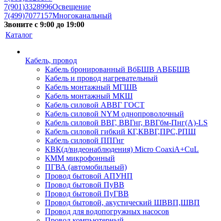
7(901)3328996
Освещение
7(499)7077157
Многоканальный
Звоните с 9:00 до 19:00
Каталог
Кабель, провод
Кабель бронированный ВбБШВ АВББШВ
Кабель и провод нагревательный
Кабель монтажный МГШВ
Кабель монтажный МКШ
Кабель силовой АВВГ ГОСТ
Кабель силовой NYM однопроволочный
Кабель силовой ВВГ, ВВГнг, ВВГбм-Пнг(А)-LS
Кабель силовой гибкий КГ,КВВГ,ПРС,РПШ
Кабель силовой ППГнг
КВК(д/видеонаблюдения) Micro CoaxiA+CuL
КММ микрофонный
ПГВА (автомобильный)
Провод бытовой АПУНП
Провод бытовой ПуВВ
Провод бытовой ПуГВВ
Провод бытовой, акустический ШВВП,ШВП
Провод для водопогружных насосов
Провод компьютерный