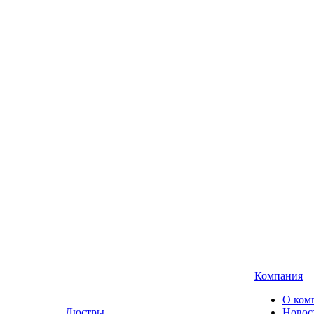
Компания
О ком
Люстры,
Новос