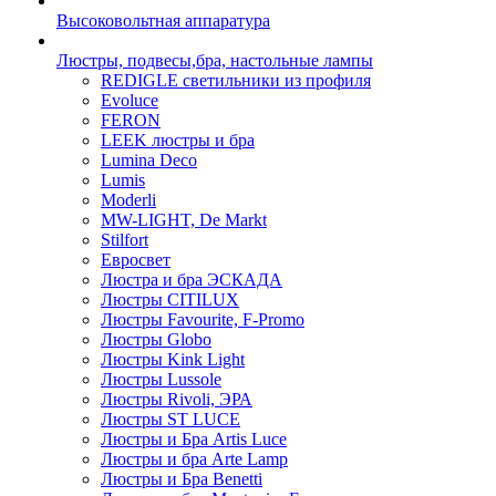
Высоковольтная аппаратура
Люстры, подвесы,бра, настольные лампы
REDIGLE светильники из профиля
Evoluce
FERON
LEEK люстры и бра
Lumina Deco
Lumis
Moderli
MW-LIGHT, De Markt
Stilfort
Евросвет
Люстра и бра ЭСКАДА
Люстры CITILUX
Люстры Favourite, F-Promo
Люстры Globo
Люстры Kink Light
Люстры Lussole
Люстры Rivoli, ЭРА
Люстры ST LUCE
Люстры и Бра Artis Luce
Люстры и бра Arte Lamp
Люстры и Бра Benetti