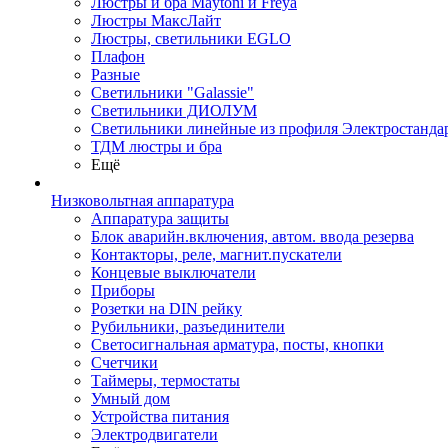
Люстры и бра Maytoni и Freya
Люстры МаксЛайт
Люстры, светильники EGLO
Плафон
Разные
Светильники "Galassie"
Светильники ДИОЛУМ
Светильники линейные из профиля Электростандар
ТДМ люстры и бра
Ещё
Низковольтная аппаратура
Аппаратура защиты
Блок аварийн.включения, автом. ввода резерва
Контакторы, реле, магнит.пускатели
Концевые выключатели
Приборы
Розетки на DIN рейку
Рубильники, разъединители
Светосигнальная арматура, посты, кнопки
Счетчики
Таймеры, термостаты
Умный дом
Устройства питания
Электродвигатели