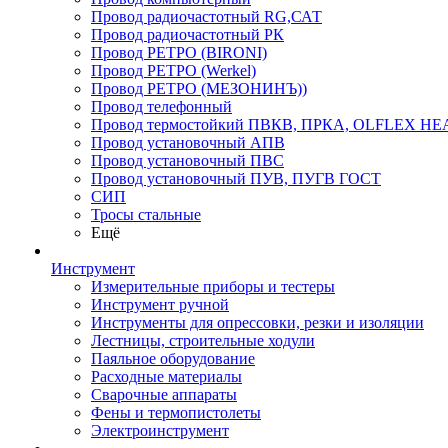
Провод радиочастотный RG,САТ
Провод радиочастотный РК
Провод РЕТРО (BIRONI)
Провод РЕТРО (Werkel)
Провод РЕТРО (МЕЗОНИНЪ))
Провод телефонный
Провод термостойкий ПВКВ, ПРКА, OLFLEX HE
Провод установочный АПВ
Провод установочный ПВС
Провод установочный ПУВ, ПУГВ ГОСТ
СИП
Тросы стальные
Ещё
Инструмент
Измерительные приборы и тестеры
Инструмент ручной
Инструменты для опрессовки, резки и изоляции
Лестницы, строительные ходули
Паяльное оборудование
Расходные материалы
Сварочные аппараты
Фены и термопистолеты
Электроинструмент