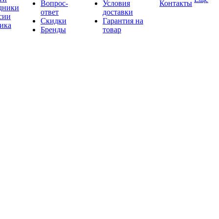
Вопрос-
Условия
Контакты
дники
ответ
доставки
сии
Скидки
Гарантия на
ика
Бренды
товар