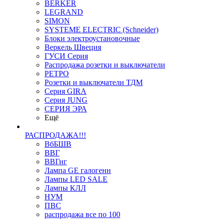
BERKER
LEGRAND
SIMON
SYSTEME ELECTRIC (Schneider)
Блоки электроустановочные
Веркель Швеция
ГУСИ Серия
Распродажа розетки и выключатели
РЕТРО
Розетки и выключатели ТДМ
Серия GIRA
Серия JUNG
СЕРИЯ ЭРА
Ещё
РАСПРОДАЖА!!!
ВбБШВ
ВВГ
ВВГнг
Лампа GE галогенн
Лампы LED SALE
Лампы КЛЛ
НУМ
ПВС
распродажа все по 100