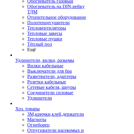
Обогреватель газовый
Обогреватель на DIN-рейку
ТДМ
Отопительное оборудование
Полотенцесушители
Тепловентиляторы
Тепловые завесы
Тепловые пушки
Тёплый пол
Ещё
Удлинители, вилки, разьемы
Вилки кабельные
Выключатели для бра
Разветвители, адаптеры
Розетки кабельные
Сетевые кабеля, шнуры
Соединители силовые
Удлинители
Хоз. товары
ЗМ,крючки,клей,держатели
Магниты
Огнеборец
Отпугиватели насекомых и