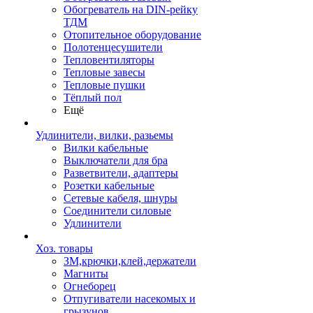
Обогреватель на DIN-рейку
ТДМ
Отопительное оборудование
Полотенцесушители
Тепловентиляторы
Тепловые завесы
Тепловые пушки
Тёплый пол
Ещё
Удлинители, вилки, разьемы
Вилки кабельные
Выключатели для бра
Разветвители, адаптеры
Розетки кабельные
Сетевые кабеля, шнуры
Соединители силовые
Удлинители
Хоз. товары
ЗМ,крючки,клей,держатели
Магниты
Огнеборец
Отпугиватели насекомых и
грызунов