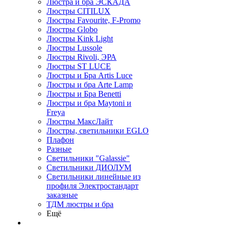
Люстра и бра ЭСКАДА
Люстры CITILUX
Люстры Favourite, F-Promo
Люстры Globo
Люстры Kink Light
Люстры Lussole
Люстры Rivoli, ЭРА
Люстры ST LUCE
Люстры и Бра Artis Luce
Люстры и бра Arte Lamp
Люстры и Бра Benetti
Люстры и бра Maytoni и
Freya
Люстры МаксЛайт
Люстры, светильники EGLO
Плафон
Разные
Светильники "Galassie"
Светильники ДИОЛУМ
Светильники линейные из
профиля Электростандарт
заказные
ТДМ люстры и бра
Ещё