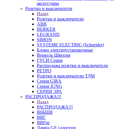
аксессуары
Розетки и выключатели
Назад
Розетки и выключатели
ABB
BERKER
LEGRAND
SIMON
SYSTEME ELECTRIC (Schneider)
Блоки электроустановочные
Веркель Швеция
ГУСИ Серия
Распродажа розетки и выключатели
РЕТРО
Розетки и выключатели ТДМ
Серия GIRA
Серия JUNG
СЕРИЯ ЭРА
РАСПРОДАЖА!!!
Назад
РАСПРОДАЖА!!!
ВбБШВ
ВВГ
ВВГнг
Лампа GE галогенн