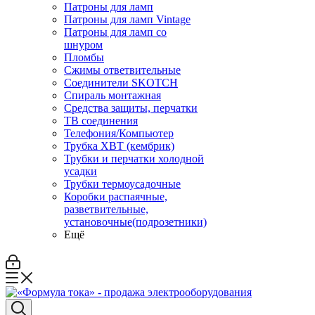
Патроны для ламп
Патроны для ламп Vintage
Патроны для ламп со
шнуром
Пломбы
Сжимы ответвительные
Соединители SKOTCH
Спираль монтажная
Средства защиты, перчатки
ТВ соединения
Телефония/Компьютер
Трубка ХВТ (кембрик)
Трубки и перчатки холодной
усадки
Трубки термоусадочные
Коробки распаячные,
разветвительные,
установочные(подрозетники)
Ещё