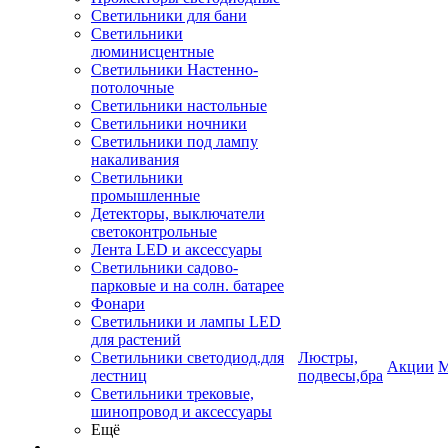
Светильники для бани
Светильники
люминисцентные
Светильники Настенно-
потолочные
Светильники настольные
Светильники ночники
Светильники под лампу
накаливания
Светильники
промышленные
Детекторы, выключатели
светоконтрольные
Лента LED и аксессуары
Светильники садово-
парковые и на солн. батарее
Фонари
Светильники и лампы LED
для растений
Светильники светодиод.для
Люстры,
Акции
М
лестниц
подвесы,бра
Светильники трековые,
шинопровод и аксессуары
Ещё