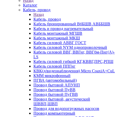
Назад
Каталог
Кабель, провод
Назад
Кабель, провод
Кабель бронированный ВбБШВ АВББШВ
Кабель и провод нагревательный
Кабель монтажный МГШВ
Кабель монтажный МКШ
Кабель силовой АВВГ ГОСТ
Кабель силовой NYM однопроволочный
Кабель силовой ВВГ, ВВГнг, ВВГбм-Пнг(А)-
LS
Кабель силовой гибкий КГ,КВВГ,ПРС,РПШ
Кабель силовой ППГнг
КВК(д/видеонаблюдения) Micro CoaxiA+CuL
КММ микрофонный
ПГВА (автомобильный)
Провод бытовой АПУНП
Провод бытовой ПуВВ
Провод бытовой ПуГВВ
Провод бытовой, акустический
ШВВП,ШВП
Провод для водопогружных насосов
Провод компьютерный