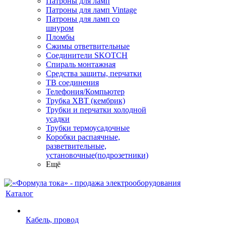
Патроны для ламп
Патроны для ламп Vintage
Патроны для ламп со
шнуром
Пломбы
Сжимы ответвительные
Соединители SKOTCH
Спираль монтажная
Средства защиты, перчатки
ТВ соединения
Телефония/Компьютер
Трубка ХВТ (кембрик)
Трубки и перчатки холодной
усадки
Трубки термоусадочные
Коробки распаячные,
разветвительные,
установочные(подрозетники)
Ещё
Каталог
Кабель, провод