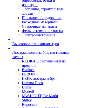
опрессовки, резки и
изоляции
Лестницы, строительные
ходули
Паяльное оборудование
Расходные материалы
Сварочные аппараты
Фены и термопистолеты
Электроинструмент
Высоковольтная аппаратура
Люстры, подвесы,бра, настольные
лампы
REDIGLE светильники из
профиля
Evoluce
FERON
LEEK люстры и бра
Lumina Deco
Lumis
Moderli
MW-LIGHT, De Markt
Stilfort
Евросвет