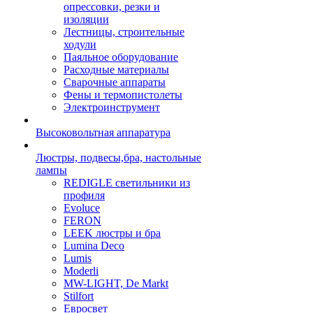
опрессовки, резки и
изоляции
Лестницы, строительные
ходули
Паяльное оборудование
Расходные материалы
Сварочные аппараты
Фены и термопистолеты
Электроинструмент
Высоковольтная аппаратура
Люстры, подвесы,бра, настольные
лампы
REDIGLE светильники из
профиля
Evoluce
FERON
LEEK люстры и бра
Lumina Deco
Lumis
Moderli
MW-LIGHT, De Markt
Stilfort
Евросвет