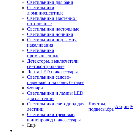
Светильники для бани
Светильники
люминисцентные
Светильники Настенно-
потолочные
Светильники настольные
Светильники ночники
Светильники под лампу
накаливания
Светильники
промышленные
Детекторы, выключатели
светоконтрольные
Лента LED и аксессуары
Светильники садово-
парковые и на солн. батарее
Фонари
Светильники и лампы LED
для растений
Светильники светодиод.для
Люстры,
Акции
М
лестниц
подвесы,бра
Светильники трековые,
шинопровод и аксессуары
Ещё