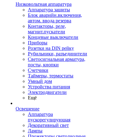
Низковольтная аппаратура
Аппаратура защиты
Блок аварийн.включения,
автом. ввода резерва
Контакторы, реле,
магнит.пускатели
Концевые выключатели
Приборы
Розетки на DIN рейку
Рубильники, разъединители
Светосигнальная арматура,
посты, кнопки
Счетчики
Таймеры, термостаты
Умный дом
Устройства питания
Электродвигатели
Ещё
Освещение
Аппаратура
пускорегулирующая
Декоративный свет
Лампы
Прожекторы светодиодные