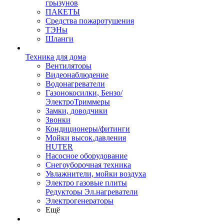
грызунов
ПАКЕТЫ
Средства пожаротушения
ТЭНы
Шланги
Техника для дома
Вентиляторы
Видеонаблюдение
Водонагреватели
Газонокосилки, Бензо/
ЭлектроТриммеры
Замки, доводчики
Звонки
Кондиционеры/фитинги
Мойки высок.давления
HUTER
Насосное оборудование
Снегоуборочная техника
Увлажнители, мойки воздуха
Электро газовые плиты
Редукторы Эл.нагреватели
Электрогенераторы
Ещё