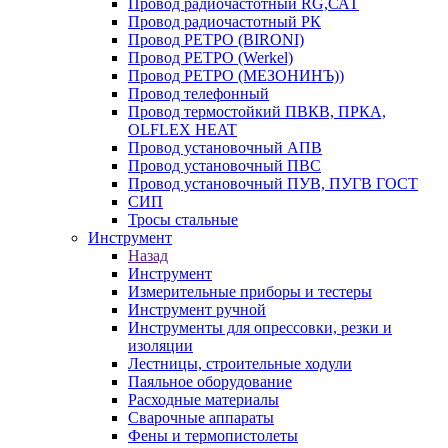
Провод радиочастотный RG,САТ
Провод радиочастотный РК
Провод РЕТРО (BIRONI)
Провод РЕТРО (Werkel)
Провод РЕТРО (МЕЗОНИНЪ))
Провод телефонный
Провод термостойкий ПВКВ, ПРКА,
OLFLEX HEAT
Провод установочный АПВ
Провод установочный ПВС
Провод установочный ПУВ, ПУГВ ГОСТ
СИП
Тросы стальные
Инструмент
Назад
Инструмент
Измерительные приборы и тестеры
Инструмент ручной
Инструменты для опрессовки, резки и
изоляции
Лестницы, строительные ходули
Паяльное оборудование
Расходные материалы
Сварочные аппараты
Фены и термопистолеты