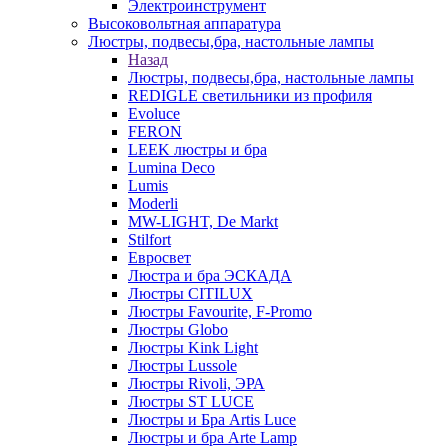
Электроинструмент
Высоковольтная аппаратура
Люстры, подвесы,бра, настольные лампы
Назад
Люстры, подвесы,бра, настольные лампы
REDIGLE светильники из профиля
Evoluce
FERON
LEEK люстры и бра
Lumina Deco
Lumis
Moderli
MW-LIGHT, De Markt
Stilfort
Евросвет
Люстра и бра ЭСКАДА
Люстры CITILUX
Люстры Favourite, F-Promo
Люстры Globo
Люстры Kink Light
Люстры Lussole
Люстры Rivoli, ЭРА
Люстры ST LUCE
Люстры и Бра Artis Luce
Люстры и бра Arte Lamp