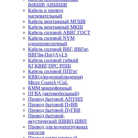
ВбБШВ АВББШВ
Кабель и провод
нагревательный
Кабель монтажный МГШВ
Кабель монтажный МКШ
Кабель силовой АВВГ ГОСТ
Кабель силовой NYM
однопроволочный
Кабель силовой ВВГ, ВВГнг,
ВВГбм-Пнг(А)-LS
Кабель силовой гибкий
КГ,КВВГ,ПРС,РПШ
Кабель силовой ППГнг
КВК(д/видеонаблюдения)
Micro CoaxiA+CuL
КММ микрофонный
ПГВА (автомобильный)
Провод бытовой АПУНП
Провод бытовой ПуВВ
Провод бытовой ПуГВВ
Провод бытовой,
акустический ШВВП,ШВП
Провод для водопогружных
насосов
Провод компьютерный