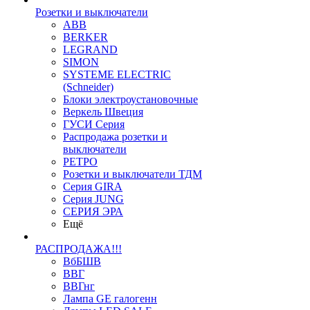
Розетки и выключатели
ABB
BERKER
LEGRAND
SIMON
SYSTEME ELECTRIC
(Schneider)
Блоки электроустановочные
Веркель Швеция
ГУСИ Серия
Распродажа розетки и
выключатели
РЕТРО
Розетки и выключатели ТДМ
Серия GIRA
Серия JUNG
СЕРИЯ ЭРА
Ещё
РАСПРОДАЖА!!!
ВбБШВ
ВВГ
ВВГнг
Лампа GE галогенн