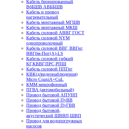
Кабель бронированный
ВбБШВ АВББШВ
Кабель и провод
нагревательный
Кабель монтажный МГШВ
Кабель монтажный МКШ
Кабель силовой АВВГ ГОСТ
Кабель силовой NYM
однопроволочный
Кабель силовой ВВГ, ВВГнг,
ВВГбм-Пнг(А)-LS
Кабель силовой гибкий
КГ,КВВГ,ПРС,РПШ
Кабель силовой ППГнг
КВК(д/видеонаблюдения)
Micro CoaxiA+CuL
КММ микрофонный
ПГВА (автомобильный)
Провод бытовой АПУНП
Провод бытовой ПуВВ
Провод бытовой ПуГВВ
Провод бытовой,
акустический ШВВП,ШВП
Провод для водопогружных
насосов