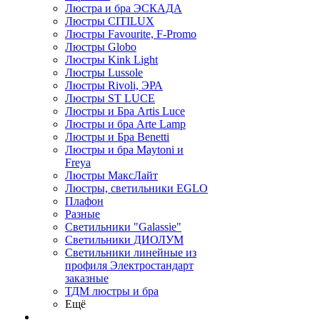
Люстра и бра ЭСКАДА
Люстры CITILUX
Люстры Favourite, F-Promo
Люстры Globo
Люстры Kink Light
Люстры Lussole
Люстры Rivoli, ЭРА
Люстры ST LUCE
Люстры и Бра Artis Luce
Люстры и бра Arte Lamp
Люстры и Бра Benetti
Люстры и бра Maytoni и
Freya
Люстры МаксЛайт
Люстры, светильники EGLO
Плафон
Разные
Светильники "Galassie"
Светильники ДИОЛУМ
Светильники линейные из
профиля Электростандарт
заказные
ТДМ люстры и бра
Ещё