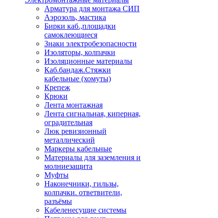
Арматура для монтажа СИП
Аэрозоль, мастика
Бирки каб.,площадки
самоклеющиеся
Знаки электробезопасности
Изоляторы, колпачки
Изоляционные материалы
Каб.бандаж.Стяжки
кабельные (хомуты)
Крепеж
Крюки
Лента монтажная
Лента сигнальная, киперная,
оградительная
Люк ревизионный
металлический
Маркеры кабельные
Материалы для заземления и
молниезащита
Муфты
Наконечники, гильзы,
колпачки. ответвители,
разъёмы
Кабеленесущие системы