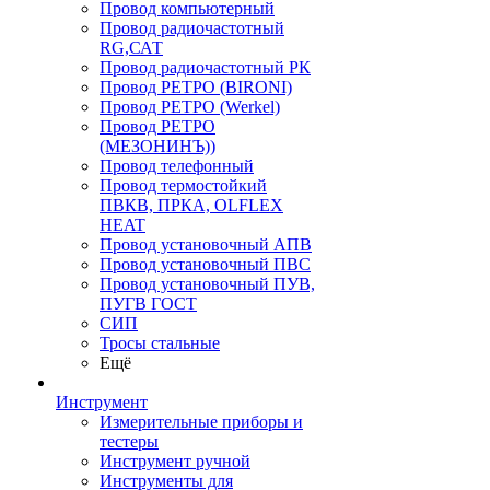
Провод компьютерный
Провод радиочастотный
RG,САТ
Провод радиочастотный РК
Провод РЕТРО (BIRONI)
Провод РЕТРО (Werkel)
Провод РЕТРО
(МЕЗОНИНЪ))
Провод телефонный
Провод термостойкий
ПВКВ, ПРКА, OLFLEX
HEAT
Провод установочный АПВ
Провод установочный ПВС
Провод установочный ПУВ,
ПУГВ ГОСТ
СИП
Тросы стальные
Ещё
Инструмент
Измерительные приборы и
тестеры
Инструмент ручной
Инструменты для