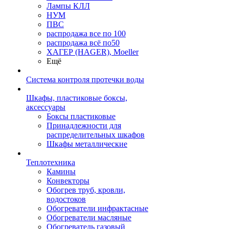
Лампы КЛЛ
НУМ
ПВС
распродажа все по 100
распродажа всё по50
ХАГЕР (HAGER), Moeller
Ещё
Система контроля протечки воды
Шкафы, пластиковые боксы,
аксессуары
Боксы пластиковые
Принадлежности для
распределительных шкафов
Шкафы металлические
Теплотехника
Камины
Конвекторы
Обогрев труб, кровли,
водостоков
Обогреватели инфрактасные
Обогреватели масляные
Обогреватель газовый