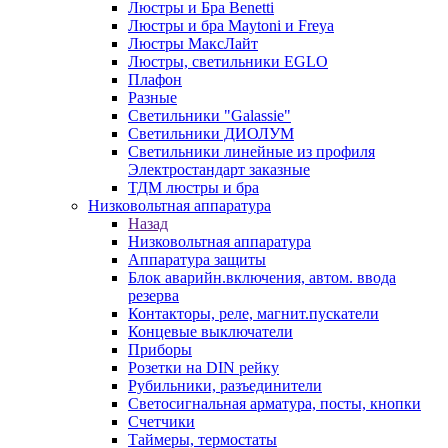
Люстры и Бра Benetti
Люстры и бра Maytoni и Freya
Люстры МаксЛайт
Люстры, светильники EGLO
Плафон
Разные
Светильники "Galassie"
Светильники ДИОЛУМ
Светильники линейные из профиля
Электростандарт заказные
ТДМ люстры и бра
Низковольтная аппаратура
Назад
Низковольтная аппаратура
Аппаратура защиты
Блок аварийн.включения, автом. ввода
резерва
Контакторы, реле, магнит.пускатели
Концевые выключатели
Приборы
Розетки на DIN рейку
Рубильники, разъединители
Светосигнальная арматура, посты, кнопки
Счетчики
Таймеры, термостаты