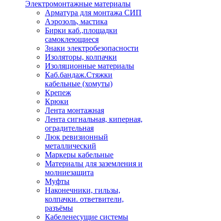
Электромонтажные материалы
Арматура для монтажа СИП
Аэрозоль, мастика
Бирки каб.,площадки
самоклеющиеся
Знаки электробезопасности
Изоляторы, колпачки
Изоляционные материалы
Каб.бандаж.Стяжки
кабельные (хомуты)
Крепеж
Крюки
Лента монтажная
Лента сигнальная, киперная,
оградительная
Люк ревизионный
металлический
Маркеры кабельные
Материалы для заземления и
молниезащита
Муфты
Наконечники, гильзы,
колпачки. ответвители,
разъёмы
Кабеленесущие системы