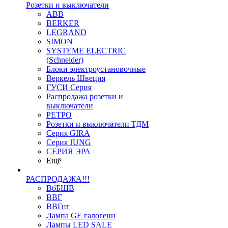
Розетки и выключатели
ABB
BERKER
LEGRAND
SIMON
SYSTEME ELECTRIC
(Schneider)
Блоки электроустановочные
Веркель Швеция
ГУСИ Серия
Распродажа розетки и
выключатели
РЕТРО
Розетки и выключатели ТДМ
Серия GIRA
Серия JUNG
СЕРИЯ ЭРА
Ещё
РАСПРОДАЖА!!!
ВбБШВ
ВВГ
ВВГнг
Лампа GE галогенн
Лампы LED SALE