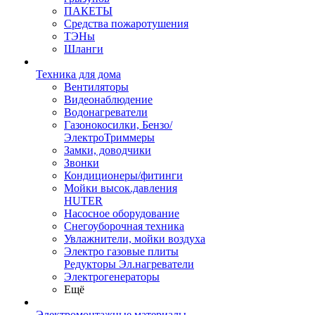
ПАКЕТЫ
Средства пожаротушения
ТЭНы
Шланги
Техника для дома
Вентиляторы
Видеонаблюдение
Водонагреватели
Газонокосилки, Бензо/
ЭлектроТриммеры
Замки, доводчики
Звонки
Кондиционеры/фитинги
Мойки высок.давления
HUTER
Насосное оборудование
Снегоуборочная техника
Увлажнители, мойки воздуха
Электро газовые плиты
Редукторы Эл.нагреватели
Электрогенераторы
Ещё
Электромонтажные материалы