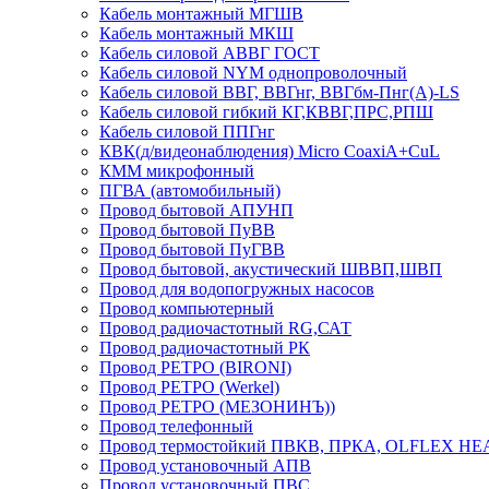
Кабель монтажный МГШВ
Кабель монтажный МКШ
Кабель силовой АВВГ ГОСТ
Кабель силовой NYM однопроволочный
Кабель силовой ВВГ, ВВГнг, ВВГбм-Пнг(А)-LS
Кабель силовой гибкий КГ,КВВГ,ПРС,РПШ
Кабель силовой ППГнг
КВК(д/видеонаблюдения) Micro CoaxiA+CuL
КММ микрофонный
ПГВА (автомобильный)
Провод бытовой АПУНП
Провод бытовой ПуВВ
Провод бытовой ПуГВВ
Провод бытовой, акустический ШВВП,ШВП
Провод для водопогружных насосов
Провод компьютерный
Провод радиочастотный RG,САТ
Провод радиочастотный РК
Провод РЕТРО (BIRONI)
Провод РЕТРО (Werkel)
Провод РЕТРО (МЕЗОНИНЪ))
Провод телефонный
Провод термостойкий ПВКВ, ПРКА, OLFLEX HE
Провод установочный АПВ
Провод установочный ПВС