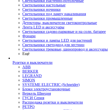
Светильники Настенно-потолочные
Светильники настольные
Светильники ночники
Светильники под лампу накаливания
Светильники промышленные
Детекторы, выключатели светоконтрольные
Лента LED и аксессуары
Светильники садово-парковые и на солн. батарее
Фонари
Светильники и лампы LED для растений
Светильники светодиод.для лестниц
Светильники трековые, шинопровод и аксессуары
Ещё
Розетки и выключатели
ABB
BERKER
LEGRAND
SIMON
SYSTEME ELECTRIC (Schneider)
Блоки электроустановочные
Веркель Швеция
ГУСИ Серия
Распродажа розетки и выключатели
РЕТРО