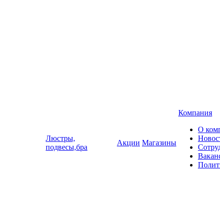
Компания
О ком
Люстры,
Новос
Акции
Магазины
подвесы,бра
Сотру
Вакан
Полит