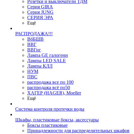
Розетки и выключатели ТДМ
Серия GIRA
Серия JUNG
СЕРИЯ ЭРА
Ещё
РАСПРОДАЖА!!!
ВбБШВ
ВВГ
ВВГнг
Лампа GE галогенн
Лампы LED SALE
Лампы КЛЛ
НУМ
ПВС
распродажа все по 100
распродажа всё по50
ХАГЕР (HAGER), Moeller
Ещё
Система контроля протечки воды
Шкафы, пластиковые боксы, аксессуары
Боксы пластиковые
Принадлежности для распределительных шкафов