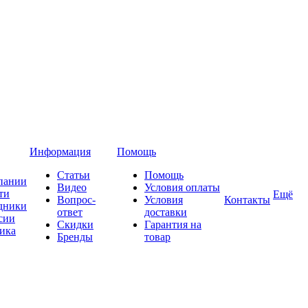
Информация
Помощь
Статьи
Помощь
пании
Видео
Условия оплаты
ти
Ещё
Вопрос-
Условия
Контакты
дники
ответ
доставки
сии
Скидки
Гарантия на
ика
Бренды
товар