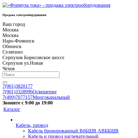
Продажа электрооборудования
Ваш город
Москва
Москва
Наро-Фоминск
Обнинск
Селятино
Серпухов Борисовское шоссе
Серпухов ул.Новая
Чехов
7(901)3820177
7(901)3328996
Освещение
7(499)7077157
Многоканальный
Звоните с 9:00 до 19:00
Каталог
Кабель, провод
Кабель бронированный ВбБШВ АВББШВ
Кабель и провод нагревательный