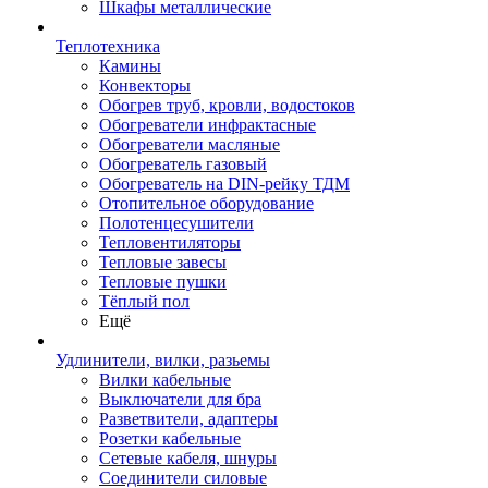
Шкафы металлические
Теплотехника
Камины
Конвекторы
Обогрев труб, кровли, водостоков
Обогреватели инфрактасные
Обогреватели масляные
Обогреватель газовый
Обогреватель на DIN-рейку ТДМ
Отопительное оборудование
Полотенцесушители
Тепловентиляторы
Тепловые завесы
Тепловые пушки
Тёплый пол
Ещё
Удлинители, вилки, разьемы
Вилки кабельные
Выключатели для бра
Разветвители, адаптеры
Розетки кабельные
Сетевые кабеля, шнуры
Соединители силовые