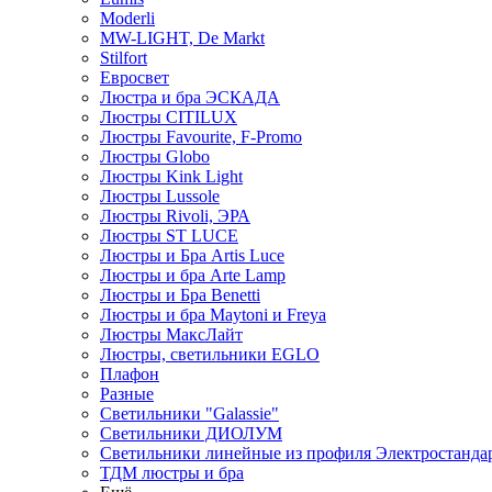
Moderli
MW-LIGHT, De Markt
Stilfort
Евросвет
Люстра и бра ЭСКАДА
Люстры CITILUX
Люстры Favourite, F-Promo
Люстры Globo
Люстры Kink Light
Люстры Lussole
Люстры Rivoli, ЭРА
Люстры ST LUCE
Люстры и Бра Artis Luce
Люстры и бра Arte Lamp
Люстры и Бра Benetti
Люстры и бра Maytoni и Freya
Люстры МаксЛайт
Люстры, светильники EGLO
Плафон
Разные
Светильники "Galassie"
Светильники ДИОЛУМ
Светильники линейные из профиля Электростандар
ТДМ люстры и бра