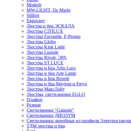
Moderli
MW-LIGHT, De Markt
Stilfort
Евросвет
Люстра и бра ЭСКАДА
Люстры CITILUX
Люстры Favourite, F-Promo
Люстры Globo
Люстры Kink Light
Люстры Lussole
Люстры Rivoli, ЭРА
Люстры ST LUCE
Люстры и Бра Artis Luce
Люстры и бра Arte Lamp
Люстры и Бра Benetti
Люстры и бра Maytoni и Freya
Люстры МаксЛайт
Люстры, светильники EGLO
Плафон
Разные
Светильники "Galassie"
Светильники ДИОЛУМ
Светильники линейные из профиля Электростандар
ТДМ люстры и бра