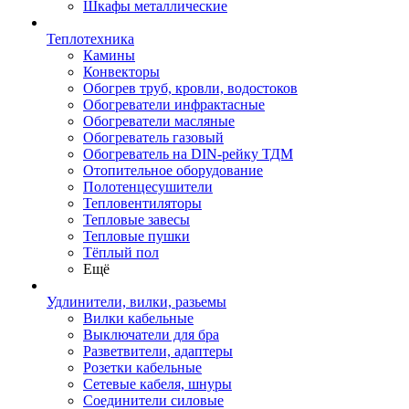
Шкафы металлические
Теплотехника
Камины
Конвекторы
Обогрев труб, кровли, водостоков
Обогреватели инфрактасные
Обогреватели масляные
Обогреватель газовый
Обогреватель на DIN-рейку ТДМ
Отопительное оборудование
Полотенцесушители
Тепловентиляторы
Тепловые завесы
Тепловые пушки
Тёплый пол
Ещё
Удлинители, вилки, разьемы
Вилки кабельные
Выключатели для бра
Разветвители, адаптеры
Розетки кабельные
Сетевые кабеля, шнуры
Соединители силовые