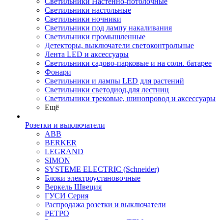
Светильники Настенно-потолочные
Светильники настольные
Светильники ночники
Светильники под лампу накаливания
Светильники промышленные
Детекторы, выключатели светоконтрольные
Лента LED и аксессуары
Светильники садово-парковые и на солн. батарее
Фонари
Светильники и лампы LED для растений
Светильники светодиод.для лестниц
Светильники трековые, шинопровод и аксессуары
Ещё
Розетки и выключатели
ABB
BERKER
LEGRAND
SIMON
SYSTEME ELECTRIC (Schneider)
Блоки электроустановочные
Веркель Швеция
ГУСИ Серия
Распродажа розетки и выключатели
РЕТРО