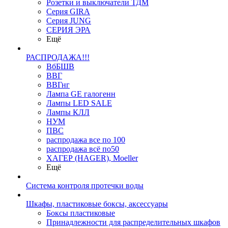
Розетки и выключатели ТДМ
Серия GIRA
Серия JUNG
СЕРИЯ ЭРА
Ещё
РАСПРОДАЖА!!!
ВбБШВ
ВВГ
ВВГнг
Лампа GE галогенн
Лампы LED SALE
Лампы КЛЛ
НУМ
ПВС
распродажа все по 100
распродажа всё по50
ХАГЕР (HAGER), Moeller
Ещё
Система контроля протечки воды
Шкафы, пластиковые боксы, аксессуары
Боксы пластиковые
Принадлежности для распределительных шкафов