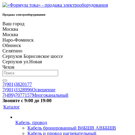
Продажа электрооборудования
Ваш город
Москва
Москва
Наро-Фоминск
Обнинск
Селятино
Серпухов Борисовское шоссе
Серпухов ул.Новая
Чехов
7(901)3820177
7(901)3328996
Освещение
7(499)7077157
Многоканальный
Звоните с 9:00 до 19:00
Каталог
Кабель, провод
Кабель бронированный ВбБШВ АВББШВ
Кабель и провод нагревательный