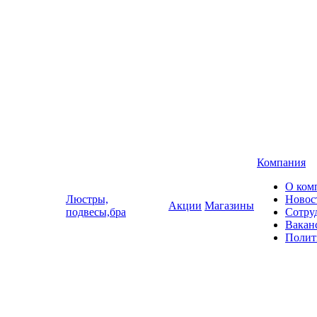
Компания
О ком
Люстры,
Новос
Акции
Магазины
подвесы,бра
Сотру
Вакан
Полит