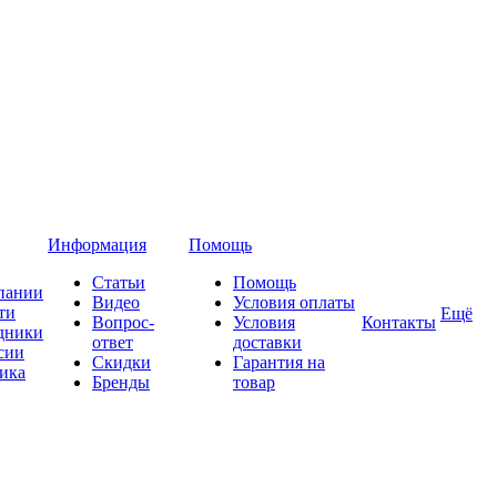
Информация
Помощь
Статьи
Помощь
пании
Видео
Условия оплаты
ти
Ещё
Вопрос-
Условия
Контакты
дники
ответ
доставки
сии
Скидки
Гарантия на
ика
Бренды
товар