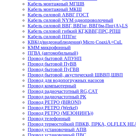
Кабель монтажный МГШВ
Кабель монтажный МКШ
Кабель силовой АВВГ ГОСТ
Кабель силовой NYM однопроволочный
Кабель силовой ВВГ, ВВГнг, ВВГбм-Пнг(А)-LS
Кабель силовой гибкий КГ,КВВГ,ПРС,РПШ
Кабель силовой ППГнг
КВК(д/видеонаблюдения) Micro CoaxiA+CuL
КММ микрофонный
ПГВА (автомобильный)
Провод бытовой АПУНП
Провод бытовой ПуВВ
Провод бытовой ПуГВВ
Провод бытовой, акустический ШВВП,ШВП
Провод для водопогружных насосов
Провод компьютерный
Провод радиочастотный RG,САТ
Провод радиочастотный РК
Провод РЕТРО (BIRONI)
Провод РЕТРО (Werkel)
Провод РЕТРО (МЕЗОНИНЪ))
Провод телефонный
Провод термостойкий ПВКВ, ПРКА, OLFLEX HE
Провод установочный АПВ
Провод установочный ПВС