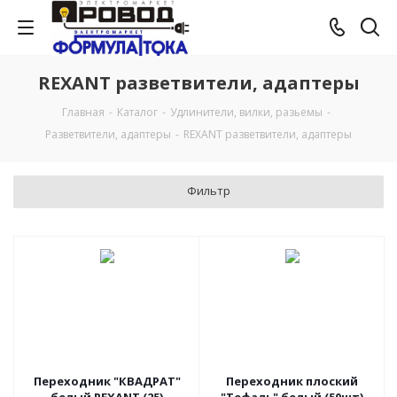
REXANT разветвители, адаптеры
Главная
-
Каталог
-
Удлинители, вилки, разьемы
-
Разветвители, адаптеры
-
REXANT разветвители, адаптеры
Фильтр
Переходник "КВАДРАТ"
Переходник плоский