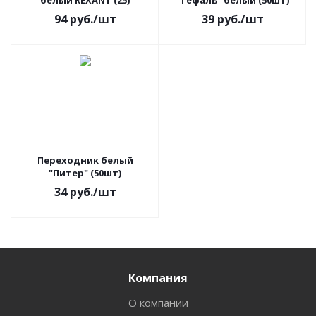
белый REXANT (25)
"Тефаль" белый (50шт)
94
руб.
/шт
39
руб.
/шт
Переходник белый
"Питер" (50шт)
34
руб.
/шт
Компания
О компании