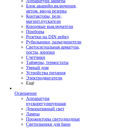
Аппаратура защиты
Блок аварийн.включения,
автом. ввода резерва
Контакторы, реле,
магнит.пускатели
Концевые выключатели
Приборы
Розетки на DIN рейку
Рубильники, разъединители
Светосигнальная арматура,
посты, кнопки
Счетчики
Таймеры, термостаты
Умный дом
Устройства питания
Электродвигатели
Ещё
Освещение
Аппаратура
пускорегулирующая
Декоративный свет
Лампы
Прожекторы светодиодные
Светильники для бани