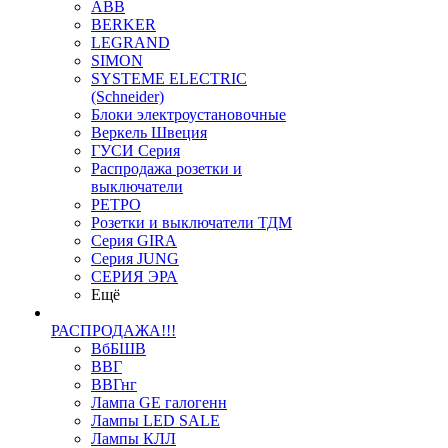
ABB
BERKER
LEGRAND
SIMON
SYSTEME ELECTRIC
(Schneider)
Блоки электроустановочные
Веркель Швеция
ГУСИ Серия
Распродажа розетки и
выключатели
РЕТРО
Розетки и выключатели ТДМ
Серия GIRA
Серия JUNG
СЕРИЯ ЭРА
Ещё
РАСПРОДАЖА!!!
ВбБШВ
ВВГ
ВВГнг
Лампа GE галогенн
Лампы LED SALE
Лампы КЛЛ