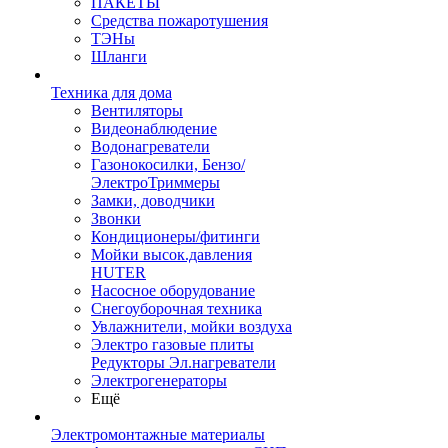
ПАКЕТЫ
Средства пожаротушения
ТЭНы
Шланги
Техника для дома
Вентиляторы
Видеонаблюдение
Водонагреватели
Газонокосилки, Бензо/
ЭлектроТриммеры
Замки, доводчики
Звонки
Кондиционеры/фитинги
Мойки высок.давления
HUTER
Насосное оборудование
Снегоуборочная техника
Увлажнители, мойки воздуха
Электро газовые плиты
Редукторы Эл.нагреватели
Электрогенераторы
Ещё
Электромонтажные материалы