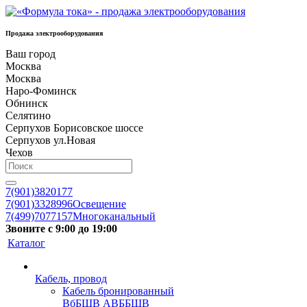
Продажа электрооборудования
Ваш город
Москва
Москва
Наро-Фоминск
Обнинск
Селятино
Серпухов Борисовское шоссе
Серпухов ул.Новая
Чехов
7(901)3820177
7(901)3328996
Освещение
7(499)7077157
Многоканальный
Звоните с 9:00 до 19:00
Каталог
Кабель, провод
Кабель бронированный
ВбБШВ АВББШВ