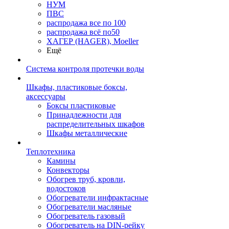
НУМ
ПВС
распродажа все по 100
распродажа всё по50
ХАГЕР (HAGER), Moeller
Ещё
Система контроля протечки воды
Шкафы, пластиковые боксы,
аксессуары
Боксы пластиковые
Принадлежности для
распределительных шкафов
Шкафы металлические
Теплотехника
Камины
Конвекторы
Обогрев труб, кровли,
водостоков
Обогреватели инфрактасные
Обогреватели масляные
Обогреватель газовый
Обогреватель на DIN-рейку