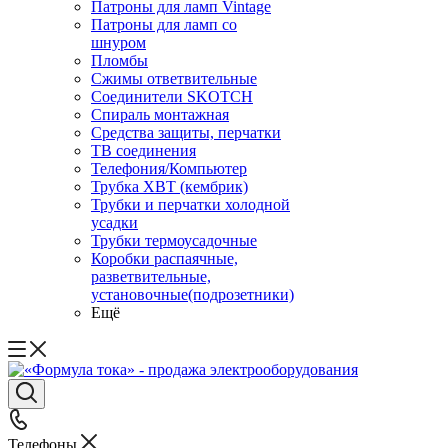
Патроны для ламп Vintage
Патроны для ламп со
шнуром
Пломбы
Сжимы ответвительные
Соединители SKOTCH
Спираль монтажная
Средства защиты, перчатки
ТВ соединения
Телефония/Компьютер
Трубка ХВТ (кембрик)
Трубки и перчатки холодной
усадки
Трубки термоусадочные
Коробки распаячные,
разветвительные,
установочные(подрозетники)
Ещё
Телефоны