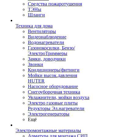
Средства пожаротушения
ТЭНы
Шланги
Техника для дома
Вентиляторы
Видеонаблюдение
Водонагреватели
Газонокосилки, Бензо/
ЭлектроТриммеры
Замки, доводчики
Звонки
Кондиционеры/фитинги
Мойки высок.давления
HUTER
Насосное оборудование
Снегоуборочная техника
Увлажнители, мойки воздуха
Электро газовые плиты
Редукторы Эл.нагреватели
Электрогенераторы
Ещё
Электромонтажные материалы
Арматура для монтажа СИП