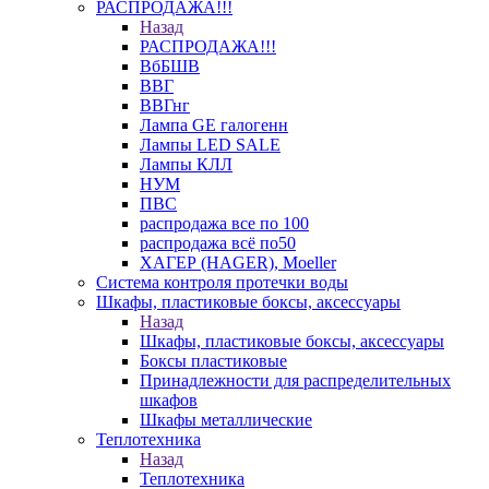
РАСПРОДАЖА!!!
Назад
РАСПРОДАЖА!!!
ВбБШВ
ВВГ
ВВГнг
Лампа GE галогенн
Лампы LED SALE
Лампы КЛЛ
НУМ
ПВС
распродажа все по 100
распродажа всё по50
ХАГЕР (HAGER), Moeller
Система контроля протечки воды
Шкафы, пластиковые боксы, аксессуары
Назад
Шкафы, пластиковые боксы, аксессуары
Боксы пластиковые
Принадлежности для распределительных
шкафов
Шкафы металлические
Теплотехника
Назад
Теплотехника