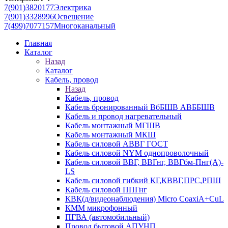
7(901)3820177
Электрика
7(901)3328996
Освещение
7(499)7077157
Многоканальный
Главная
Каталог
Назад
Каталог
Кабель, провод
Назад
Кабель, провод
Кабель бронированный ВбБШВ АВББШВ
Кабель и провод нагревательный
Кабель монтажный МГШВ
Кабель монтажный МКШ
Кабель силовой АВВГ ГОСТ
Кабель силовой NYM однопроволочный
Кабель силовой ВВГ, ВВГнг, ВВГбм-Пнг(А)-
LS
Кабель силовой гибкий КГ,КВВГ,ПРС,РПШ
Кабель силовой ППГнг
КВК(д/видеонаблюдения) Micro CoaxiA+CuL
КММ микрофонный
ПГВА (автомобильный)
Провод бытовой АПУНП