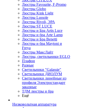
Люстры CITILUX
Люстры Favourite, F-Promo
Люстры Globo
Люстры Kink Light
Люстры Lussole
Люстры Rivoli, ЭРА
Люстры ST LUCE
Люстры и Бра Artis Luce
Люстры и бра Arte Lamp
Люстры и Бра Benetti
Люстры и бра Maytoni и
Freya
Люстры МаксЛайт
Люстры, светильники EGLO
Плафон
Разные
Светильники "Galassie"
Светильники ДИОЛУМ
Светильники линейные из
профиля Электростандарт
заказные
ТДМ люстры и бра
Ещё
Низковольтная аппаратура