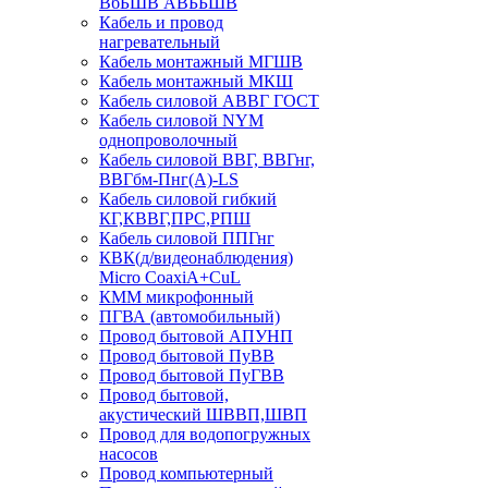
ВбБШВ АВББШВ
Кабель и провод
нагревательный
Кабель монтажный МГШВ
Кабель монтажный МКШ
Кабель силовой АВВГ ГОСТ
Кабель силовой NYM
однопроволочный
Кабель силовой ВВГ, ВВГнг,
ВВГбм-Пнг(А)-LS
Кабель силовой гибкий
КГ,КВВГ,ПРС,РПШ
Кабель силовой ППГнг
КВК(д/видеонаблюдения)
Micro CoaxiA+CuL
КММ микрофонный
ПГВА (автомобильный)
Провод бытовой АПУНП
Провод бытовой ПуВВ
Провод бытовой ПуГВВ
Провод бытовой,
акустический ШВВП,ШВП
Провод для водопогружных
насосов
Провод компьютерный