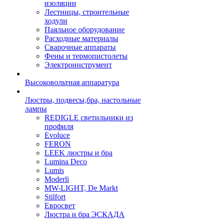
изоляции
Лестницы, строительные
ходули
Паяльное оборудование
Расходные материалы
Сварочные аппараты
Фены и термопистолеты
Электроинструмент
Высоковольтная аппаратура
Люстры, подвесы,бра, настольные
лампы
REDIGLE светильники из
профиля
Evoluce
FERON
LEEK люстры и бра
Lumina Deco
Lumis
Moderli
MW-LIGHT, De Markt
Stilfort
Евросвет
Люстра и бра ЭСКАДА