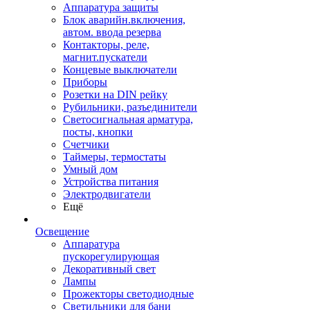
Аппаратура защиты
Блок аварийн.включения,
автом. ввода резерва
Контакторы, реле,
магнит.пускатели
Концевые выключатели
Приборы
Розетки на DIN рейку
Рубильники, разъединители
Светосигнальная арматура,
посты, кнопки
Счетчики
Таймеры, термостаты
Умный дом
Устройства питания
Электродвигатели
Ещё
Освещение
Аппаратура
пускорегулирующая
Декоративный свет
Лампы
Прожекторы светодиодные
Светильники для бани