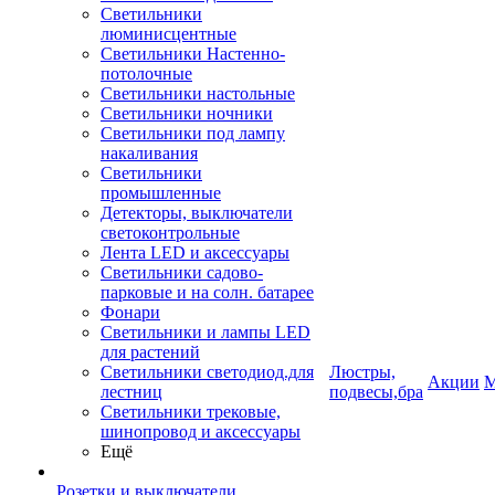
Светильники
люминисцентные
Светильники Настенно-
потолочные
Светильники настольные
Светильники ночники
Светильники под лампу
накаливания
Светильники
промышленные
Детекторы, выключатели
светоконтрольные
Лента LED и аксессуары
Светильники садово-
парковые и на солн. батарее
Фонари
Светильники и лампы LED
для растений
Светильники светодиод.для
Люстры,
Акции
М
лестниц
подвесы,бра
Светильники трековые,
шинопровод и аксессуары
Ещё
Розетки и выключатели