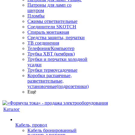
Патроны для ламп со
шнуром
Пломбы
Сжимы ответвительные
Соединители SKOTCH
Спираль монтажная
Средства защиты, перчатки
ТВ соединения
Телефония/Компьютер
Трубка ХВТ (кембрик)
Трубки и перчатки холодной
усадки
Трубки термоусадочные
Коробки распаячные,
разветвительные,
установочные(подрозетники)
Ещё
Каталог
Кабель, провод
Кабель бронированный