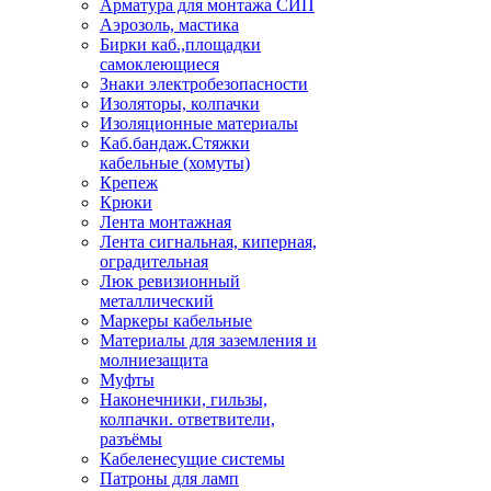
Арматура для монтажа СИП
Аэрозоль, мастика
Бирки каб.,площадки
самоклеющиеся
Знаки электробезопасности
Изоляторы, колпачки
Изоляционные материалы
Каб.бандаж.Стяжки
кабельные (хомуты)
Крепеж
Крюки
Лента монтажная
Лента сигнальная, киперная,
оградительная
Люк ревизионный
металлический
Маркеры кабельные
Материалы для заземления и
молниезащита
Муфты
Наконечники, гильзы,
колпачки. ответвители,
разъёмы
Кабеленесущие системы
Патроны для ламп