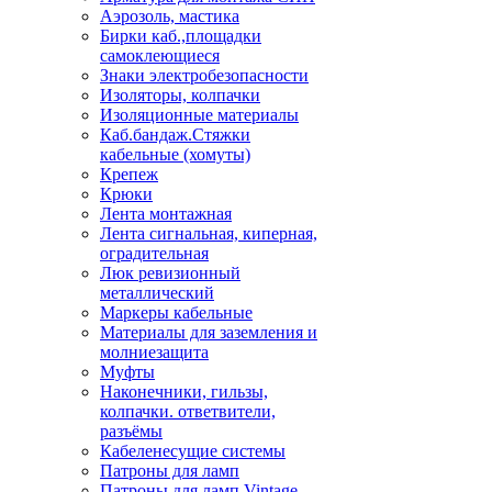
Аэрозоль, мастика
Бирки каб.,площадки
самоклеющиеся
Знаки электробезопасности
Изоляторы, колпачки
Изоляционные материалы
Каб.бандаж.Стяжки
кабельные (хомуты)
Крепеж
Крюки
Лента монтажная
Лента сигнальная, киперная,
оградительная
Люк ревизионный
металлический
Маркеры кабельные
Материалы для заземления и
молниезащита
Муфты
Наконечники, гильзы,
колпачки. ответвители,
разъёмы
Кабеленесущие системы
Патроны для ламп
Патроны для ламп Vintage