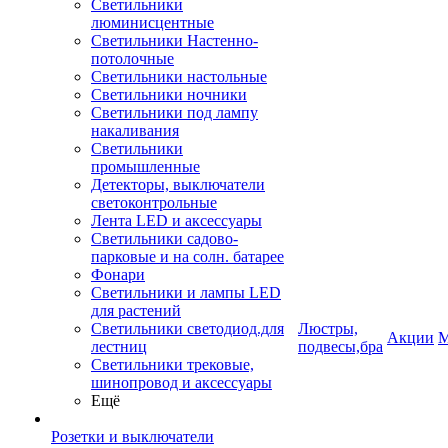
Светильники
люминисцентные
Светильники Настенно-
потолочные
Светильники настольные
Светильники ночники
Светильники под лампу
накаливания
Светильники
промышленные
Детекторы, выключатели
светоконтрольные
Лента LED и аксессуары
Светильники садово-
парковые и на солн. батарее
Фонари
Светильники и лампы LED
для растений
Светильники светодиод.для
Люстры,
Акции
М
лестниц
подвесы,бра
Светильники трековые,
шинопровод и аксессуары
Ещё
Розетки и выключатели