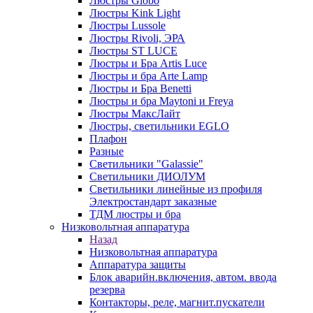
Люстры Globo
Люстры Kink Light
Люстры Lussole
Люстры Rivoli, ЭРА
Люстры ST LUCE
Люстры и Бра Artis Luce
Люстры и бра Arte Lamp
Люстры и Бра Benetti
Люстры и бра Maytoni и Freya
Люстры МаксЛайт
Люстры, светильники EGLO
Плафон
Разные
Светильники "Galassie"
Светильники ДИОЛУМ
Светильники линейные из профиля
Электростандарт заказные
ТДМ люстры и бра
Низковольтная аппаратура
Назад
Низковольтная аппаратура
Аппаратура защиты
Блок аварийн.включения, автом. ввода
резерва
Контакторы, реле, магнит.пускатели