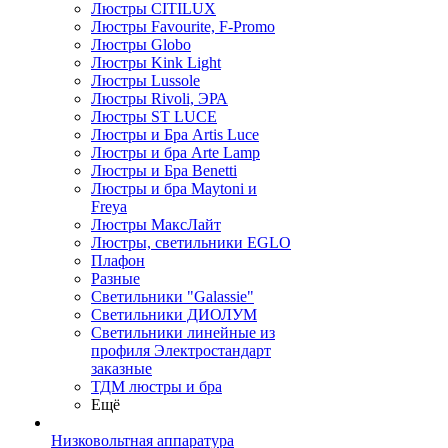
Люстры CITILUX
Люстры Favourite, F-Promo
Люстры Globo
Люстры Kink Light
Люстры Lussole
Люстры Rivoli, ЭРА
Люстры ST LUCE
Люстры и Бра Artis Luce
Люстры и бра Arte Lamp
Люстры и Бра Benetti
Люстры и бра Maytoni и
Freya
Люстры МаксЛайт
Люстры, светильники EGLO
Плафон
Разные
Светильники "Galassie"
Светильники ДИОЛУМ
Светильники линейные из
профиля Электростандарт
заказные
ТДМ люстры и бра
Ещё
Низковольтная аппаратура