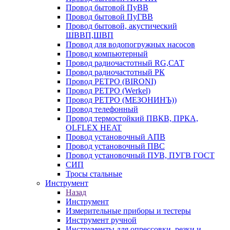
Провод бытовой ПуВВ
Провод бытовой ПуГВВ
Провод бытовой, акустический
ШВВП,ШВП
Провод для водопогружных насосов
Провод компьютерный
Провод радиочастотный RG,САТ
Провод радиочастотный РК
Провод РЕТРО (BIRONI)
Провод РЕТРО (Werkel)
Провод РЕТРО (МЕЗОНИНЪ))
Провод телефонный
Провод термостойкий ПВКВ, ПРКА,
OLFLEX HEAT
Провод установочный АПВ
Провод установочный ПВС
Провод установочный ПУВ, ПУГВ ГОСТ
СИП
Тросы стальные
Инструмент
Назад
Инструмент
Измерительные приборы и тестеры
Инструмент ручной
Инструменты для опрессовки, резки и