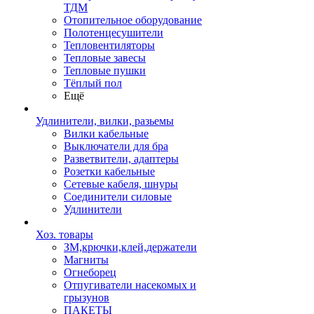
ТДМ
Отопительное оборудование
Полотенцесушители
Тепловентиляторы
Тепловые завесы
Тепловые пушки
Тёплый пол
Ещё
Удлинители, вилки, разьемы
Вилки кабельные
Выключатели для бра
Разветвители, адаптеры
Розетки кабельные
Сетевые кабеля, шнуры
Соединители силовые
Удлинители
Хоз. товары
ЗМ,крючки,клей,держатели
Магниты
Огнеборец
Отпугиватели насекомых и
грызунов
ПАКЕТЫ