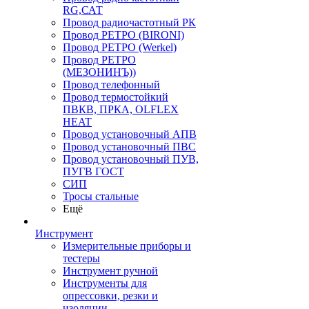
RG,САТ
Провод радиочастотный РК
Провод РЕТРО (BIRONI)
Провод РЕТРО (Werkel)
Провод РЕТРО
(МЕЗОНИНЪ))
Провод телефонный
Провод термостойкий
ПВКВ, ПРКА, OLFLEX
HEAT
Провод установочный АПВ
Провод установочный ПВС
Провод установочный ПУВ,
ПУГВ ГОСТ
СИП
Тросы стальные
Ещё
Инструмент
Измерительные приборы и
тестеры
Инструмент ручной
Инструменты для
опрессовки, резки и
изоляции