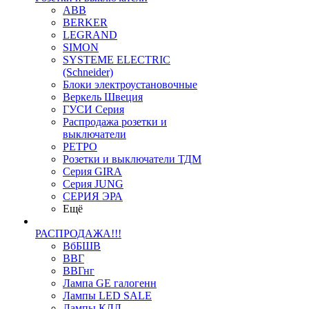
ABB
BERKER
LEGRAND
SIMON
SYSTEME ELECTRIC
(Schneider)
Блоки электроустановочные
Веркель Швеция
ГУСИ Серия
Распродажа розетки и
выключатели
РЕТРО
Розетки и выключатели ТДМ
Серия GIRA
Серия JUNG
СЕРИЯ ЭРА
Ещё
РАСПРОДАЖА!!!
ВбБШВ
ВВГ
ВВГнг
Лампа GE галогенн
Лампы LED SALE
Лампы КЛЛ