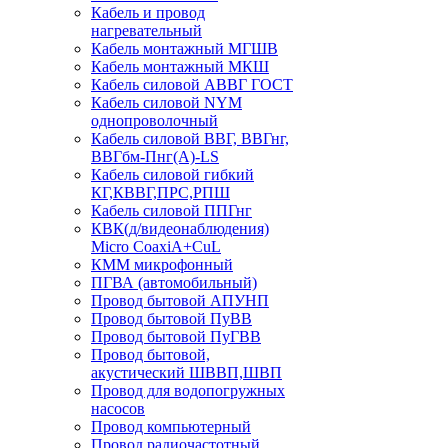
Кабель и провод
нагревательный
Кабель монтажный МГШВ
Кабель монтажный МКШ
Кабель силовой АВВГ ГОСТ
Кабель силовой NYM
однопроволочный
Кабель силовой ВВГ, ВВГнг,
ВВГбм-Пнг(А)-LS
Кабель силовой гибкий
КГ,КВВГ,ПРС,РПШ
Кабель силовой ППГнг
КВК(д/видеонаблюдения)
Micro CoaxiA+CuL
КММ микрофонный
ПГВА (автомобильный)
Провод бытовой АПУНП
Провод бытовой ПуВВ
Провод бытовой ПуГВВ
Провод бытовой,
акустический ШВВП,ШВП
Провод для водопогружных
насосов
Провод компьютерный
Провод радиочастотный