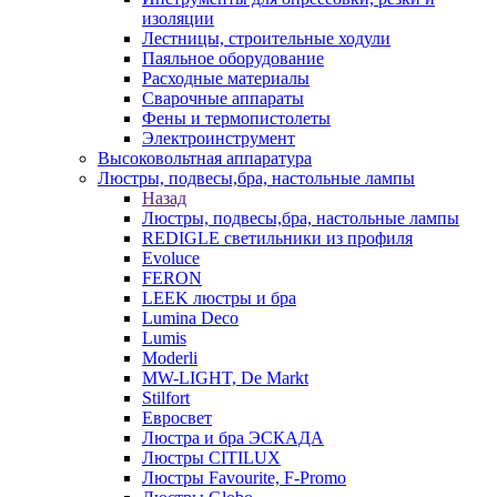
изоляции
Лестницы, строительные ходули
Паяльное оборудование
Расходные материалы
Сварочные аппараты
Фены и термопистолеты
Электроинструмент
Высоковольтная аппаратура
Люстры, подвесы,бра, настольные лампы
Назад
Люстры, подвесы,бра, настольные лампы
REDIGLE светильники из профиля
Evoluce
FERON
LEEK люстры и бра
Lumina Deco
Lumis
Moderli
MW-LIGHT, De Markt
Stilfort
Евросвет
Люстра и бра ЭСКАДА
Люстры CITILUX
Люстры Favourite, F-Promo