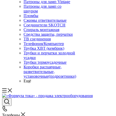
Патроны для ламп Vintage
Патроны для ламп со
шнуром
Пломбы
Сжимы ответвительные
Соединители SKOTCH
Спираль монтажная
Средства защиты, перчатки
ТВ соединения
Телефония/Компьютер
Трубка ХВТ (кембрик)
Трубки и перчатки холодной
усадки
Трубки термоусадочные
Коробки распаячные,
разветвительные,
установочные(подрозетники)
Ещё
Телефоны