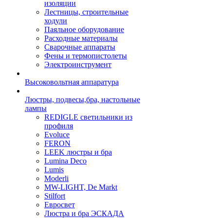
изоляции
Лестницы, строительные
ходули
Паяльное оборудование
Расходные материалы
Сварочные аппараты
Фены и термопистолеты
Электроинструмент
Высоковольтная аппаратура
Люстры, подвесы,бра, настольные
лампы
REDIGLE светильники из
профиля
Evoluce
FERON
LEEK люстры и бра
Lumina Deco
Lumis
Moderli
MW-LIGHT, De Markt
Stilfort
Евросвет
Люстра и бра ЭСКАДА