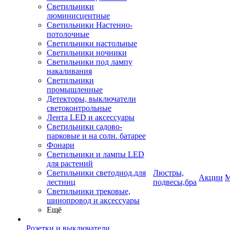
Светильники
люминисцентные
Светильники Настенно-
потолочные
Светильники настольные
Светильники ночники
Светильники под лампу
накаливания
Светильники
промышленные
Детекторы, выключатели
светоконтрольные
Лента LED и аксессуары
Светильники садово-
парковые и на солн. батарее
Фонари
Светильники и лампы LED
для растений
Светильники светодиод.для
Люстры,
Акции
М
лестниц
подвесы,бра
Светильники трековые,
шинопровод и аксессуары
Ещё
Розетки и выключатели