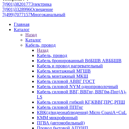
7(901)3820177
Электрика
7(901)3328996
Освещение
7(499)7077157
Многоканальный
Главная
Каталог
Назад
Каталог
Кабель, провод
Назад
Кабель, провод
Кабель бронированный ВбБШВ АВББШВ
Кабель и провод нагревательный
Кабель монтажный МГШВ
Кабель монтажный МКШ
Кабель силовой АВВГ ГОСТ
Кабель силовой NYM однопроволочный
Кабель силовой ВВГ, ВВГнг, ВВГбм-Пнг(А)-
LS
Кабель силовой гибкий КГ,КВВГ,ПРС,РПШ
Кабель силовой ППГнг
КВК(д/видеонаблюдения) Micro CoaxiA+CuL
КММ микрофонный
ПГВА (автомобильный)
Провод бытовой АПУНП