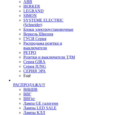
ABB
BERKER
LEGRAND
SIMON
SYSTEME ELECTRIC
(Schneider)
Блоки электроустановочные
Веркель Швеция
ГУСИ Серия
Распродажа розетки и
выключатели
РЕТРО
Розетки и выключатели ТДМ
Серия GIRA
Серия JUNG
СЕРИЯ ЭРА
Ещё
РАСПРОДАЖА!!!
ВбБШВ
ВВГ
ВВГнг
Лампа GE галогенн
Лампы LED SALE
Лампы КЛЛ