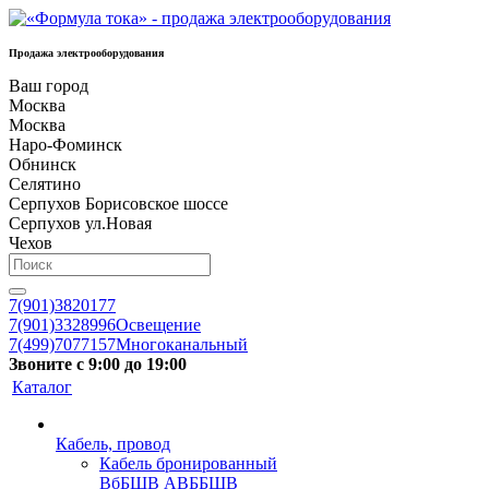
Продажа электрооборудования
Ваш город
Москва
Москва
Наро-Фоминск
Обнинск
Селятино
Серпухов Борисовское шоссе
Серпухов ул.Новая
Чехов
7(901)3820177
7(901)3328996
Освещение
7(499)7077157
Многоканальный
Звоните с 9:00 до 19:00
Каталог
Кабель, провод
Кабель бронированный
ВбБШВ АВББШВ