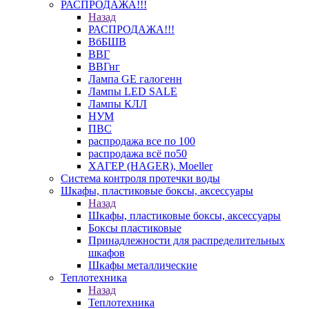
РАСПРОДАЖА!!!
Назад
РАСПРОДАЖА!!!
ВбБШВ
ВВГ
ВВГнг
Лампа GE галогенн
Лампы LED SALE
Лампы КЛЛ
НУМ
ПВС
распродажа все по 100
распродажа всё по50
ХАГЕР (HAGER), Moeller
Система контроля протечки воды
Шкафы, пластиковые боксы, аксессуары
Назад
Шкафы, пластиковые боксы, аксессуары
Боксы пластиковые
Принадлежности для распределительных
шкафов
Шкафы металлические
Теплотехника
Назад
Теплотехника