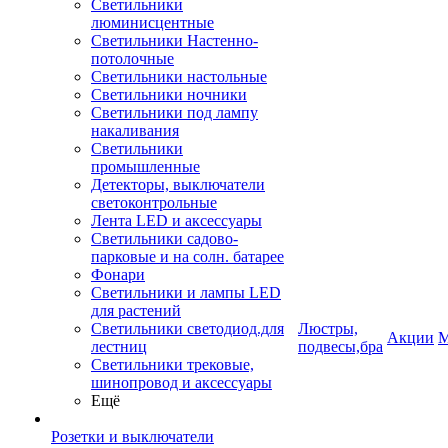
Светильники
люминисцентные
Светильники Настенно-
потолочные
Светильники настольные
Светильники ночники
Светильники под лампу
накаливания
Светильники
промышленные
Детекторы, выключатели
светоконтрольные
Лента LED и аксессуары
Светильники садово-
парковые и на солн. батарее
Фонари
Светильники и лампы LED
для растений
Светильники светодиод.для
Люстры,
Акции
М
лестниц
подвесы,бра
Светильники трековые,
шинопровод и аксессуары
Ещё
Розетки и выключатели