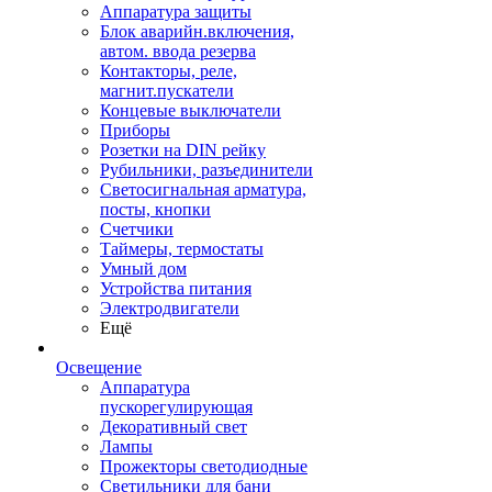
Аппаратура защиты
Блок аварийн.включения,
автом. ввода резерва
Контакторы, реле,
магнит.пускатели
Концевые выключатели
Приборы
Розетки на DIN рейку
Рубильники, разъединители
Светосигнальная арматура,
посты, кнопки
Счетчики
Таймеры, термостаты
Умный дом
Устройства питания
Электродвигатели
Ещё
Освещение
Аппаратура
пускорегулирующая
Декоративный свет
Лампы
Прожекторы светодиодные
Светильники для бани