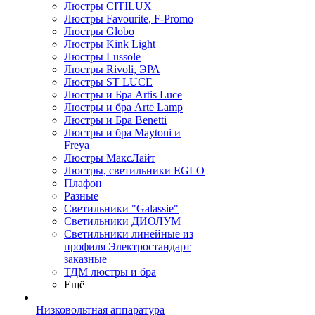
Люстры CITILUX
Люстры Favourite, F-Promo
Люстры Globo
Люстры Kink Light
Люстры Lussole
Люстры Rivoli, ЭРА
Люстры ST LUCE
Люстры и Бра Artis Luce
Люстры и бра Arte Lamp
Люстры и Бра Benetti
Люстры и бра Maytoni и
Freya
Люстры МаксЛайт
Люстры, светильники EGLO
Плафон
Разные
Светильники "Galassie"
Светильники ДИОЛУМ
Светильники линейные из
профиля Электростандарт
заказные
ТДМ люстры и бра
Ещё
Низковольтная аппаратура