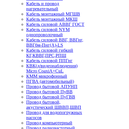
Кабель и провод
нагревательный
Кабель монтажный МГШВ
Кабель монтажный МКШ
Кабель силовой АВВГ ГОСТ
Кабель силовой NYM
однопроволочный
Кабель силовой ВВГ, ВВГнг,
ВВГбм-Пнг(А)-LS
Кабель силовой гибкий
КГ,КВВГ,ПРС,РПШ
Кабель силовой ППГнг
КВК(д/видеонаблюдения)
Micro CoaxiA+CuL
КММ микрофонный
ПГВА (автомобильный)
Провод бытовой АПУНП
Провод бытовой ПуВВ
Провод бытовой ПуГВВ
Провод бытовой,
акустический ШВВП,ШВП
Провод для водопогружных
насосов
Провод компьютерный
Провод радиочастотный