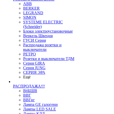
ABB
BERKER
LEGRAND
SIMON
SYSTEME ELECTRIC
(Schneider)
Блоки электроустановочные
Веркель Швеция
ГУСИ Серия
Распродажа розетки и
выключатели
РЕТРО
Розетки и выключатели ТДМ
Серия GIRA
Серия JUNG
СЕРИЯ ЭРА
Ещё
РАСПРОДАЖА!!!
ВбБШВ
ВВГ
ВВГнг
Лампа GE галогенн
Лампы LED SALE
Лампы КЛЛ