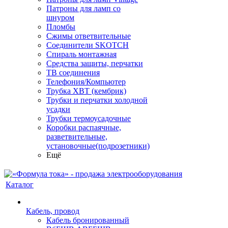
Патроны для ламп со
шнуром
Пломбы
Сжимы ответвительные
Соединители SKOTCH
Спираль монтажная
Средства защиты, перчатки
ТВ соединения
Телефония/Компьютер
Трубка ХВТ (кембрик)
Трубки и перчатки холодной
усадки
Трубки термоусадочные
Коробки распаячные,
разветвительные,
установочные(подрозетники)
Ещё
Каталог
Кабель, провод
Кабель бронированный