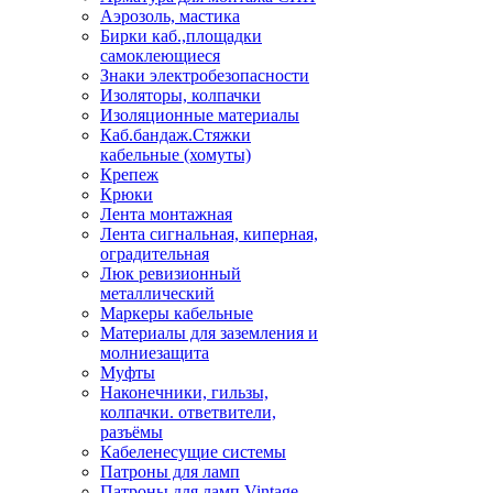
Аэрозоль, мастика
Бирки каб.,площадки
самоклеющиеся
Знаки электробезопасности
Изоляторы, колпачки
Изоляционные материалы
Каб.бандаж.Стяжки
кабельные (хомуты)
Крепеж
Крюки
Лента монтажная
Лента сигнальная, киперная,
оградительная
Люк ревизионный
металлический
Маркеры кабельные
Материалы для заземления и
молниезащита
Муфты
Наконечники, гильзы,
колпачки. ответвители,
разъёмы
Кабеленесущие системы
Патроны для ламп
Патроны для ламп Vintage