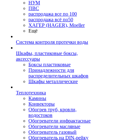
НУМ
ПВС
распродажа все по 100
распродажа всё по50
ХАГЕР (HAGER), Moeller
Ещё
Система контроля протечки воды
Шкафы, пластиковые боксы,
аксессуары
Боксы пластиковые
Принадлежности для
распределительных шкафов
Шкафы металлические
Теплотехника
Камины
Конвекторы
Обогрев труб, кровли,
водостоков
Обогреватели инфрактасные
Обогреватели масляные
Обогреватель газовый
Обогреватель на DIN-рейку