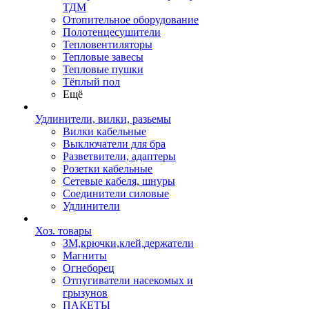
ТДМ
Отопительное оборудование
Полотенцесушители
Тепловентиляторы
Тепловые завесы
Тепловые пушки
Тёплый пол
Ещё
Удлинители, вилки, разьемы
Вилки кабельные
Выключатели для бра
Разветвители, адаптеры
Розетки кабельные
Сетевые кабеля, шнуры
Соединители силовые
Удлинители
Хоз. товары
ЗМ,крючки,клей,держатели
Магниты
Огнеборец
Отпугиватели насекомых и
грызунов
ПАКЕТЫ