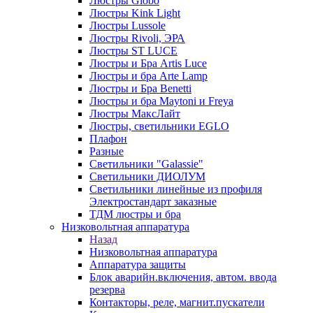
Люстры Globo
Люстры Kink Light
Люстры Lussole
Люстры Rivoli, ЭРА
Люстры ST LUCE
Люстры и Бра Artis Luce
Люстры и бра Arte Lamp
Люстры и Бра Benetti
Люстры и бра Maytoni и Freya
Люстры МаксЛайт
Люстры, светильники EGLO
Плафон
Разные
Светильники "Galassie"
Светильники ДИОЛУМ
Светильники линейные из профиля
Электростандарт заказные
ТДМ люстры и бра
Низковольтная аппаратура
Назад
Низковольтная аппаратура
Аппаратура защиты
Блок аварийн.включения, автом. ввода
резерва
Контакторы, реле, магнит.пускатели