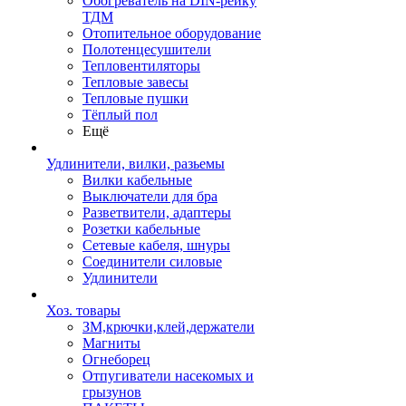
Обогреватель на DIN-рейку
ТДМ
Отопительное оборудование
Полотенцесушители
Тепловентиляторы
Тепловые завесы
Тепловые пушки
Тёплый пол
Ещё
Удлинители, вилки, разьемы
Вилки кабельные
Выключатели для бра
Разветвители, адаптеры
Розетки кабельные
Сетевые кабеля, шнуры
Соединители силовые
Удлинители
Хоз. товары
ЗМ,крючки,клей,держатели
Магниты
Огнеборец
Отпугиватели насекомых и
грызунов