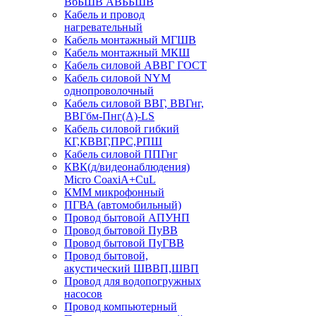
ВбБШВ АВББШВ
Кабель и провод
нагревательный
Кабель монтажный МГШВ
Кабель монтажный МКШ
Кабель силовой АВВГ ГОСТ
Кабель силовой NYM
однопроволочный
Кабель силовой ВВГ, ВВГнг,
ВВГбм-Пнг(А)-LS
Кабель силовой гибкий
КГ,КВВГ,ПРС,РПШ
Кабель силовой ППГнг
КВК(д/видеонаблюдения)
Micro CoaxiA+CuL
КММ микрофонный
ПГВА (автомобильный)
Провод бытовой АПУНП
Провод бытовой ПуВВ
Провод бытовой ПуГВВ
Провод бытовой,
акустический ШВВП,ШВП
Провод для водопогружных
насосов
Провод компьютерный