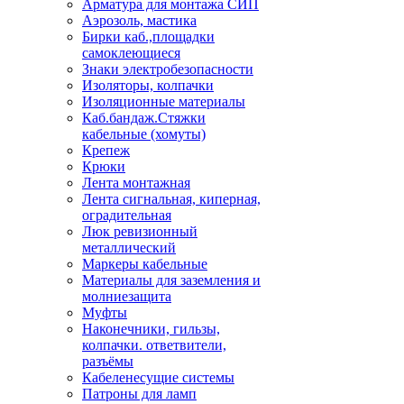
Арматура для монтажа СИП
Аэрозоль, мастика
Бирки каб.,площадки
самоклеющиеся
Знаки электробезопасности
Изоляторы, колпачки
Изоляционные материалы
Каб.бандаж.Стяжки
кабельные (хомуты)
Крепеж
Крюки
Лента монтажная
Лента сигнальная, киперная,
оградительная
Люк ревизионный
металлический
Маркеры кабельные
Материалы для заземления и
молниезащита
Муфты
Наконечники, гильзы,
колпачки. ответвители,
разъёмы
Кабеленесущие системы
Патроны для ламп