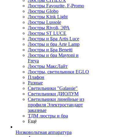
Люстры CITILUX
Люстры Favourite, F-Promo
Люстры Globo
Люстры Kink Light
Люстры Lussole
Люстры Rivoli, ЭРА
Люстры ST LUCE
Люстры и Бра Artis Luce
Люстры и бра Arte Lamp
Люстры и Бра Benetti
Люстры и бра Maytoni и
Freya
Люстры МаксЛайт
Люстры, светильники EGLO
Плафон
Разные
Светильники "Galassie"
Светильники ДИОЛУМ
Светильники линейные из
профиля Электростандарт
заказные
ТДМ люстры и бра
Ещё
Низковольтная аппаратура