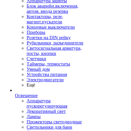
Аппаратура защиты
Блок аварийн.включения,
автом. ввода резерва
Контакторы, реле,
магнит.пускатели
Концевые выключатели
Приборы
Розетки на DIN рейку
Рубильники, разъединители
Светосигнальная арматура,
посты, кнопки
Счетчики
Таймеры, термостаты
Умный дом
Устройства питания
Электродвигатели
Ещё
Освещение
Аппаратура
пускорегулирующая
Декоративный свет
Лампы
Прожекторы светодиодные
Светильники для бани