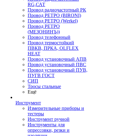
RG,САТ
Провод радиочастотный РК
Провод РЕТРО (BIRONI)
Провод РЕТРО (Werkel)
Провод РЕТРО
(МЕЗОНИНЪ))
Провод телефонный
Провод термостойкий
ПВКВ, ПРКА, OLFLEX
HEAT
Провод установочный АПВ
Провод установочный ПВС
Провод установочный ПУВ,
ПУГВ ГОСТ
СИП
Тросы стальные
Ещё
Инструмент
Измерительные приборы и
тестеры
Инструмент ручной
Инструменты для
опрессовки, резки и
изоляции