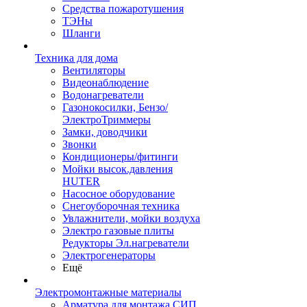
Средства пожаротушения
ТЭНы
Шланги
Техника для дома
Вентиляторы
Видеонаблюдение
Водонагреватели
Газонокосилки, Бензо/
ЭлектроТриммеры
Замки, доводчики
Звонки
Кондиционеры/фитинги
Мойки высок.давления
HUTER
Насосное оборудование
Снегоуборочная техника
Увлажнители, мойки воздуха
Электро газовые плиты
Редукторы Эл.нагреватели
Электрогенераторы
Ещё
Электромонтажные материалы
Арматура для монтажа СИП