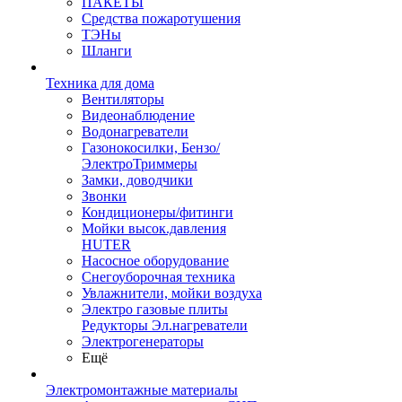
ПАКЕТЫ
Средства пожаротушения
ТЭНы
Шланги
Техника для дома
Вентиляторы
Видеонаблюдение
Водонагреватели
Газонокосилки, Бензо/
ЭлектроТриммеры
Замки, доводчики
Звонки
Кондиционеры/фитинги
Мойки высок.давления
HUTER
Насосное оборудование
Снегоуборочная техника
Увлажнители, мойки воздуха
Электро газовые плиты
Редукторы Эл.нагреватели
Электрогенераторы
Ещё
Электромонтажные материалы