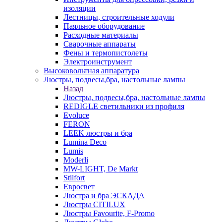
изоляции
Лестницы, строительные ходули
Паяльное оборудование
Расходные материалы
Сварочные аппараты
Фены и термопистолеты
Электроинструмент
Высоковольтная аппаратура
Люстры, подвесы,бра, настольные лампы
Назад
Люстры, подвесы,бра, настольные лампы
REDIGLE светильники из профиля
Evoluce
FERON
LEEK люстры и бра
Lumina Deco
Lumis
Moderli
MW-LIGHT, De Markt
Stilfort
Евросвет
Люстра и бра ЭСКАДА
Люстры CITILUX
Люстры Favourite, F-Promo