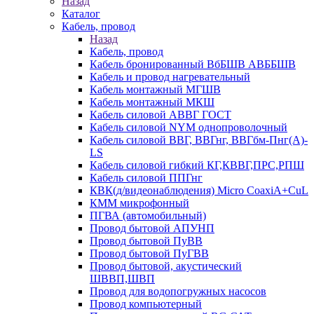
Назад
Каталог
Кабель, провод
Назад
Кабель, провод
Кабель бронированный ВбБШВ АВББШВ
Кабель и провод нагревательный
Кабель монтажный МГШВ
Кабель монтажный МКШ
Кабель силовой АВВГ ГОСТ
Кабель силовой NYM однопроволочный
Кабель силовой ВВГ, ВВГнг, ВВГбм-Пнг(А)-
LS
Кабель силовой гибкий КГ,КВВГ,ПРС,РПШ
Кабель силовой ППГнг
КВК(д/видеонаблюдения) Micro CoaxiA+CuL
КММ микрофонный
ПГВА (автомобильный)
Провод бытовой АПУНП
Провод бытовой ПуВВ
Провод бытовой ПуГВВ
Провод бытовой, акустический
ШВВП,ШВП
Провод для водопогружных насосов
Провод компьютерный