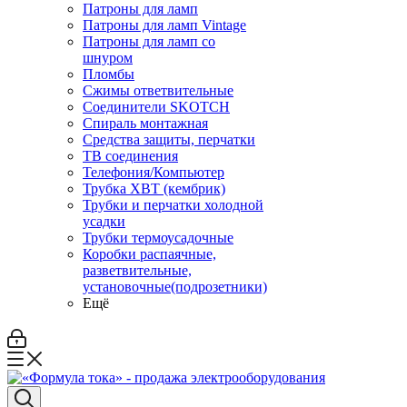
Патроны для ламп
Патроны для ламп Vintage
Патроны для ламп со
шнуром
Пломбы
Сжимы ответвительные
Соединители SKOTCH
Спираль монтажная
Средства защиты, перчатки
ТВ соединения
Телефония/Компьютер
Трубка ХВТ (кембрик)
Трубки и перчатки холодной
усадки
Трубки термоусадочные
Коробки распаячные,
разветвительные,
установочные(подрозетники)
Ещё