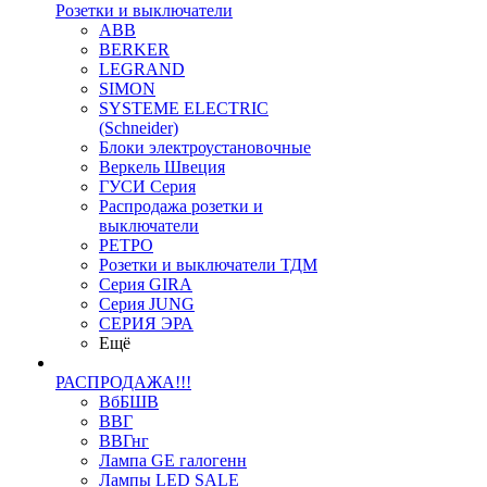
Розетки и выключатели
ABB
BERKER
LEGRAND
SIMON
SYSTEME ELECTRIC
(Schneider)
Блоки электроустановочные
Веркель Швеция
ГУСИ Серия
Распродажа розетки и
выключатели
РЕТРО
Розетки и выключатели ТДМ
Серия GIRA
Серия JUNG
СЕРИЯ ЭРА
Ещё
РАСПРОДАЖА!!!
ВбБШВ
ВВГ
ВВГнг
Лампа GE галогенн
Лампы LED SALE