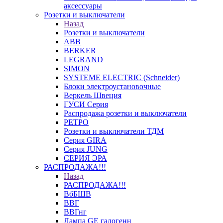
аксессуары
Розетки и выключатели
Назад
Розетки и выключатели
ABB
BERKER
LEGRAND
SIMON
SYSTEME ELECTRIC (Schneider)
Блоки электроустановочные
Веркель Швеция
ГУСИ Серия
Распродажа розетки и выключатели
РЕТРО
Розетки и выключатели ТДМ
Серия GIRA
Серия JUNG
СЕРИЯ ЭРА
РАСПРОДАЖА!!!
Назад
РАСПРОДАЖА!!!
ВбБШВ
ВВГ
ВВГнг
Лампа GE галогенн