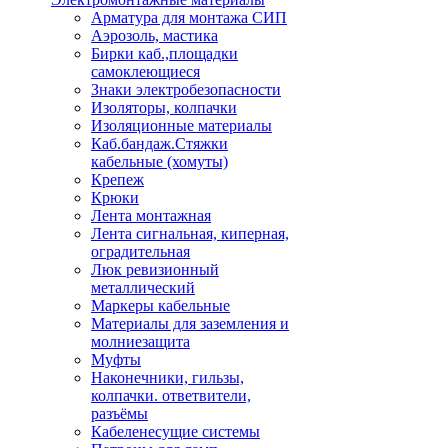
Арматура для монтажа СИП
Аэрозоль, мастика
Бирки каб.,площадки
самоклеющиеся
Знаки электробезопасности
Изоляторы, колпачки
Изоляционные материалы
Каб.бандаж.Стяжки
кабельные (хомуты)
Крепеж
Крюки
Лента монтажная
Лента сигнальная, киперная,
оградительная
Люк ревизионный
металлический
Маркеры кабельные
Материалы для заземления и
молниезащита
Муфты
Наконечники, гильзы,
колпачки. ответвители,
разъёмы
Кабеленесущие системы