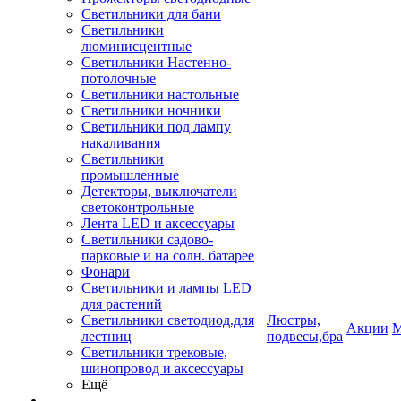
Светильники для бани
Светильники
люминисцентные
Светильники Настенно-
потолочные
Светильники настольные
Светильники ночники
Светильники под лампу
накаливания
Светильники
промышленные
Детекторы, выключатели
светоконтрольные
Лента LED и аксессуары
Светильники садово-
парковые и на солн. батарее
Фонари
Светильники и лампы LED
для растений
Светильники светодиод.для
Люстры,
Акции
М
лестниц
подвесы,бра
Светильники трековые,
шинопровод и аксессуары
Ещё