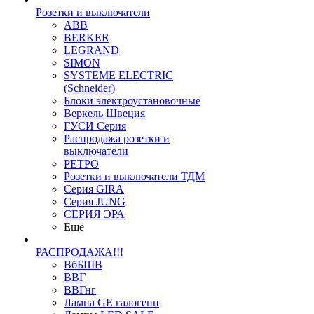
Розетки и выключатели
ABB
BERKER
LEGRAND
SIMON
SYSTEME ELECTRIC
(Schneider)
Блоки электроустановочные
Веркель Швеция
ГУСИ Серия
Распродажа розетки и
выключатели
РЕТРО
Розетки и выключатели ТДМ
Серия GIRA
Серия JUNG
СЕРИЯ ЭРА
Ещё
РАСПРОДАЖА!!!
ВбБШВ
ВВГ
ВВГнг
Лампа GE галогенн