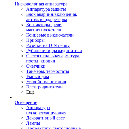
Низковольтная аппаратура
Аппаратура защиты
Блок аварийн.включения,
автом. ввода резерва
Контакторы, реле,
магнит.пускатели
Концевые выключатели
Приборы
Розетки на DIN рейку
Рубильники, разъединители
Светосигнальная арматура,
посты, кнопки
Счетчики
Таймеры, термостаты
Умный дом
Устройства питания
Электродвигатели
Ещё
Освещение
Аппаратура
пускорегулирующая
Декоративный свет
Лампы
Прожекторы светодиодные