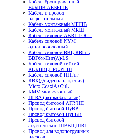
Кабель бронированный
ВбБШВ АВББШВ
Кабель и провод
нагревательный
Кабель монтажный МГШВ
Кабель монтажный МКШ
Кабель силовой АВВГ ГОСТ
Кабель силовой NYM
однопроволочный
Кабель силовой ВВГ, ВВГнг,
ВВГбм-Пнг(А)-LS
Кабель силовой гибкий
КГ,КВВГ,ПРС,РПШ
Кабель силовой ППГнг
КВК(д/видеонаблюдения)
Micro CoaxiA+CuL
КММ микрофонный
ПГВА (автомобильный)
Провод бытовой АПУНП
Провод бытовой ПуВВ
Провод бытовой ПуГВВ
Провод бытовой,
акустический ШВВП,ШВП
Провод для водопогружных
насосов