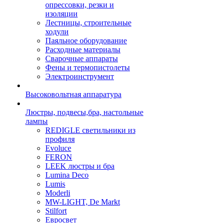
опрессовки, резки и
изоляции
Лестницы, строительные
ходули
Паяльное оборудование
Расходные материалы
Сварочные аппараты
Фены и термопистолеты
Электроинструмент
Высоковольтная аппаратура
Люстры, подвесы,бра, настольные
лампы
REDIGLE светильники из
профиля
Evoluce
FERON
LEEK люстры и бра
Lumina Deco
Lumis
Moderli
MW-LIGHT, De Markt
Stilfort
Евросвет