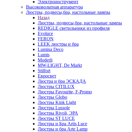
Электроинструмент
Высоковольтная аппаратура
Люстры, подвесы,бра, настольные лампы
Назад
Люстры, подвесы,бра, настольные лампы
REDIGLE светильники из профиля
Evoluce
FERON
LEEK люстры и бра
Lumina Deco
Lumis
Moderli
MW-LIGHT, De Markt
Stilfort
Евросвет
Люстра и бра ЭСКАДА
Люстры CITILUX
Люстры Favourite, F-Promo
Люстры Globo
Люстры Kink Light
Люстры Lussole
Люстры Rivoli, ЭРА
Люстры ST LUCE
Люстры и Бра Artis Luce
Люстры и бра Arte Lamp