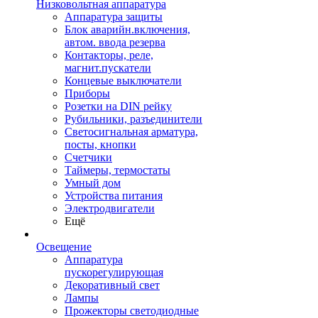
Низковольтная аппаратура
Аппаратура защиты
Блок аварийн.включения,
автом. ввода резерва
Контакторы, реле,
магнит.пускатели
Концевые выключатели
Приборы
Розетки на DIN рейку
Рубильники, разъединители
Светосигнальная арматура,
посты, кнопки
Счетчики
Таймеры, термостаты
Умный дом
Устройства питания
Электродвигатели
Ещё
Освещение
Аппаратура
пускорегулирующая
Декоративный свет
Лампы
Прожекторы светодиодные