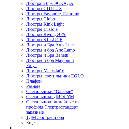
Люстра и бра ЭСКАДА
Люстры CITILUX
Люстры Favourite, F-Promo
Люстры Globo
Люстры Kink Light
Люстры Lussole
Люстры Rivoli, ЭРА
Люстры ST LUCE
Люстры и Бра Artis Luce
Люстры и бра Arte Lamp
Люстры и Бра Benetti
Люстры и бра Maytoni и
Freya
Люстры МаксЛайт
Люстры, светильники EGLO
Плафон
Разные
Светильники "Galassie"
Светильники ДИОЛУМ
Светильники линейные из
профиля Электростандарт
заказные
ТДМ люстры и бра
Ещё