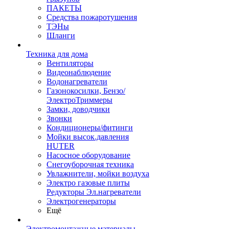
ПАКЕТЫ
Средства пожаротушения
ТЭНы
Шланги
Техника для дома
Вентиляторы
Видеонаблюдение
Водонагреватели
Газонокосилки, Бензо/
ЭлектроТриммеры
Замки, доводчики
Звонки
Кондиционеры/фитинги
Мойки высок.давления
HUTER
Насосное оборудование
Снегоуборочная техника
Увлажнители, мойки воздуха
Электро газовые плиты
Редукторы Эл.нагреватели
Электрогенераторы
Ещё
Электромонтажные материалы