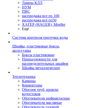
Лампы КЛЛ
НУМ
ПВС
распродажа все по 100
распродажа всё по50
ХАГЕР (HAGER), Moeller
Ещё
Система контроля протечки воды
Шкафы, пластиковые боксы,
аксессуары
Боксы пластиковые
Принадлежности для
распределительных шкафов
Шкафы металлические
Теплотехника
Камины
Конвекторы
Обогрев труб, кровли,
водостоков
Обогреватели инфрактасные
Обогреватели масляные
Обогреватель газовый