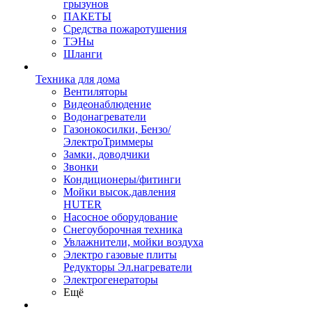
грызунов
ПАКЕТЫ
Средства пожаротушения
ТЭНы
Шланги
Техника для дома
Вентиляторы
Видеонаблюдение
Водонагреватели
Газонокосилки, Бензо/
ЭлектроТриммеры
Замки, доводчики
Звонки
Кондиционеры/фитинги
Мойки высок.давления
HUTER
Насосное оборудование
Снегоуборочная техника
Увлажнители, мойки воздуха
Электро газовые плиты
Редукторы Эл.нагреватели
Электрогенераторы
Ещё