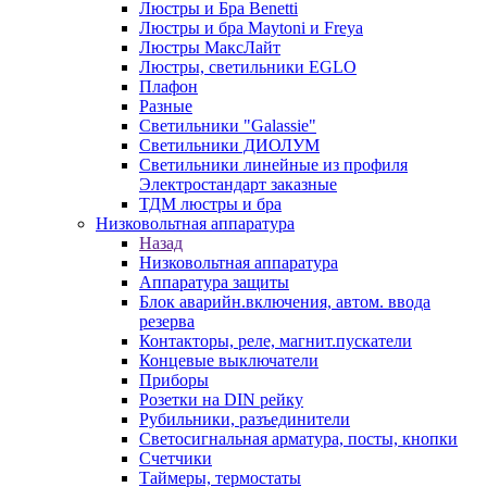
Люстры и Бра Benetti
Люстры и бра Maytoni и Freya
Люстры МаксЛайт
Люстры, светильники EGLO
Плафон
Разные
Светильники "Galassie"
Светильники ДИОЛУМ
Светильники линейные из профиля
Электростандарт заказные
ТДМ люстры и бра
Низковольтная аппаратура
Назад
Низковольтная аппаратура
Аппаратура защиты
Блок аварийн.включения, автом. ввода
резерва
Контакторы, реле, магнит.пускатели
Концевые выключатели
Приборы
Розетки на DIN рейку
Рубильники, разъединители
Светосигнальная арматура, посты, кнопки
Счетчики
Таймеры, термостаты