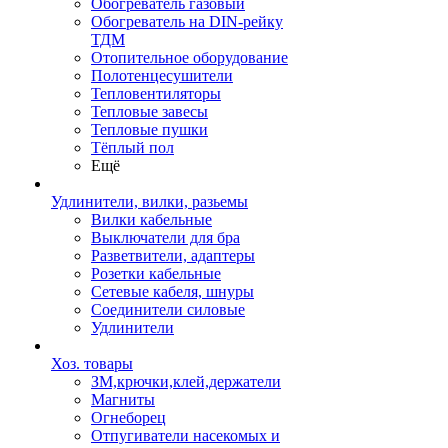
Обогреватель газовый
Обогреватель на DIN-рейку
ТДМ
Отопительное оборудование
Полотенцесушители
Тепловентиляторы
Тепловые завесы
Тепловые пушки
Тёплый пол
Ещё
Удлинители, вилки, разьемы
Вилки кабельные
Выключатели для бра
Разветвители, адаптеры
Розетки кабельные
Сетевые кабеля, шнуры
Соединители силовые
Удлинители
Хоз. товары
ЗМ,крючки,клей,держатели
Магниты
Огнеборец
Отпугиватели насекомых и