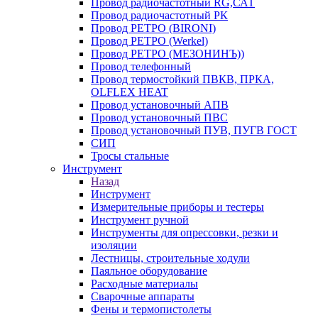
Провод радиочастотный RG,САТ
Провод радиочастотный РК
Провод РЕТРО (BIRONI)
Провод РЕТРО (Werkel)
Провод РЕТРО (МЕЗОНИНЪ))
Провод телефонный
Провод термостойкий ПВКВ, ПРКА,
OLFLEX HEAT
Провод установочный АПВ
Провод установочный ПВС
Провод установочный ПУВ, ПУГВ ГОСТ
СИП
Тросы стальные
Инструмент
Назад
Инструмент
Измерительные приборы и тестеры
Инструмент ручной
Инструменты для опрессовки, резки и
изоляции
Лестницы, строительные ходули
Паяльное оборудование
Расходные материалы
Сварочные аппараты
Фены и термопистолеты