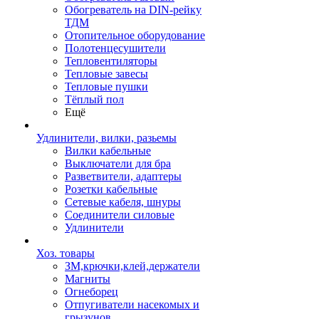
Обогреватель на DIN-рейку
ТДМ
Отопительное оборудование
Полотенцесушители
Тепловентиляторы
Тепловые завесы
Тепловые пушки
Тёплый пол
Ещё
Удлинители, вилки, разьемы
Вилки кабельные
Выключатели для бра
Разветвители, адаптеры
Розетки кабельные
Сетевые кабеля, шнуры
Соединители силовые
Удлинители
Хоз. товары
ЗМ,крючки,клей,держатели
Магниты
Огнеборец
Отпугиватели насекомых и
грызунов