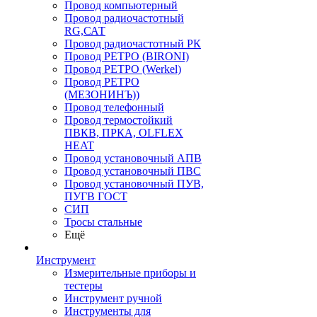
Провод компьютерный
Провод радиочастотный
RG,САТ
Провод радиочастотный РК
Провод РЕТРО (BIRONI)
Провод РЕТРО (Werkel)
Провод РЕТРО
(МЕЗОНИНЪ))
Провод телефонный
Провод термостойкий
ПВКВ, ПРКА, OLFLEX
HEAT
Провод установочный АПВ
Провод установочный ПВС
Провод установочный ПУВ,
ПУГВ ГОСТ
СИП
Тросы стальные
Ещё
Инструмент
Измерительные приборы и
тестеры
Инструмент ручной
Инструменты для