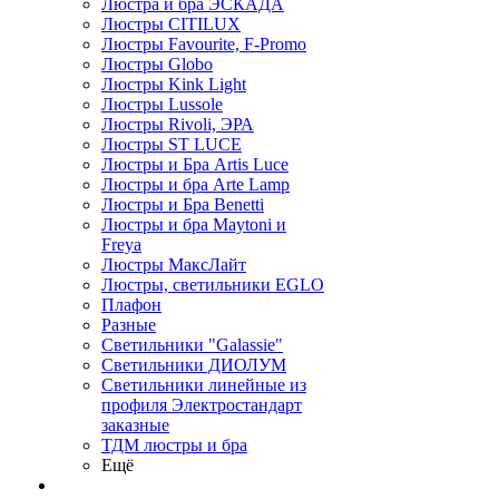
Люстра и бра ЭСКАДА
Люстры CITILUX
Люстры Favourite, F-Promo
Люстры Globo
Люстры Kink Light
Люстры Lussole
Люстры Rivoli, ЭРА
Люстры ST LUCE
Люстры и Бра Artis Luce
Люстры и бра Arte Lamp
Люстры и Бра Benetti
Люстры и бра Maytoni и
Freya
Люстры МаксЛайт
Люстры, светильники EGLO
Плафон
Разные
Светильники "Galassie"
Светильники ДИОЛУМ
Светильники линейные из
профиля Электростандарт
заказные
ТДМ люстры и бра
Ещё