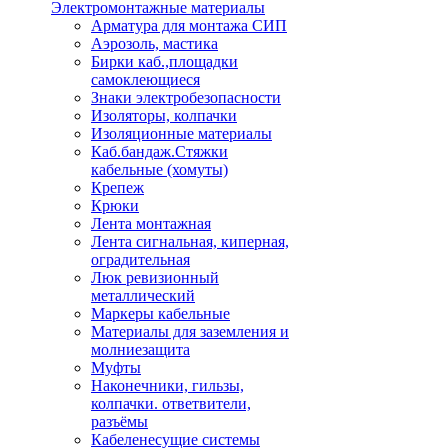
Электромонтажные материалы
Арматура для монтажа СИП
Аэрозоль, мастика
Бирки каб.,площадки
самоклеющиеся
Знаки электробезопасности
Изоляторы, колпачки
Изоляционные материалы
Каб.бандаж.Стяжки
кабельные (хомуты)
Крепеж
Крюки
Лента монтажная
Лента сигнальная, киперная,
оградительная
Люк ревизионный
металлический
Маркеры кабельные
Материалы для заземления и
молниезащита
Муфты
Наконечники, гильзы,
колпачки. ответвители,
разъёмы
Кабеленесущие системы