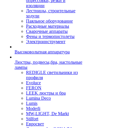
опрессовки, резки и
изоляции
Лестницы, строительные
ходули
Паяльное оборудование
Расходные материалы
Сварочные аппараты
Фены и термопистолеты
Электроинструмент
Высоковольтная аппаратура
Люстры, подвесы,бра, настольные
лампы
REDIGLE светильники из
профиля
Evoluce
FERON
LEEK люстры и бра
Lumina Deco
Lumis
Moderli
MW-LIGHT, De Markt
Stilfort
Евросвет