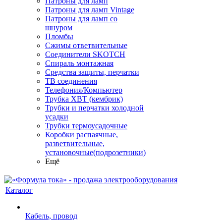
Патроны для ламп
Патроны для ламп Vintage
Патроны для ламп со
шнуром
Пломбы
Сжимы ответвительные
Соединители SKOTCH
Спираль монтажная
Средства защиты, перчатки
ТВ соединения
Телефония/Компьютер
Трубка ХВТ (кембрик)
Трубки и перчатки холодной
усадки
Трубки термоусадочные
Коробки распаячные,
разветвительные,
установочные(подрозетники)
Ещё
Каталог
Кабель, провод