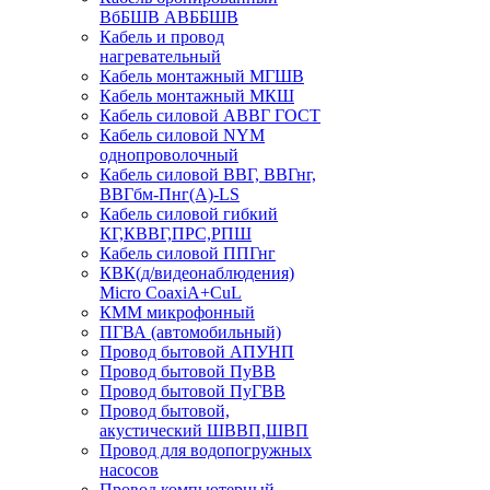
ВбБШВ АВББШВ
Кабель и провод
нагревательный
Кабель монтажный МГШВ
Кабель монтажный МКШ
Кабель силовой АВВГ ГОСТ
Кабель силовой NYM
однопроволочный
Кабель силовой ВВГ, ВВГнг,
ВВГбм-Пнг(А)-LS
Кабель силовой гибкий
КГ,КВВГ,ПРС,РПШ
Кабель силовой ППГнг
КВК(д/видеонаблюдения)
Micro CoaxiA+CuL
КММ микрофонный
ПГВА (автомобильный)
Провод бытовой АПУНП
Провод бытовой ПуВВ
Провод бытовой ПуГВВ
Провод бытовой,
акустический ШВВП,ШВП
Провод для водопогружных
насосов
Провод компьютерный