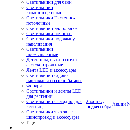
Светильники для бани
Светильники
люминисцентные
Светильники Настенно-
потолочные
Светильники настольные
Светильники ночники
Светильники под лампу
накаливания
Светильники
промышленные
Детекторы, выключатели
светоконтрольные
Лента LED и аксессуары
Светильники садово-
парковые и на солн. батарее
Фонари
Светильники и лампы LED
для растений
Светильники светодиод.для
Люстры,
Акции
М
лестниц
подвесы,бра
Светильники трековые,
шинопровод и аксессуары
Ещё